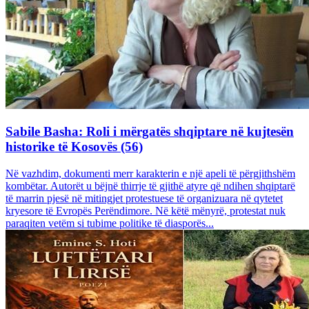
Sabile Basha: Roli i mërgatës shqiptare në kujtesën
historike të Kosovës (56)
Në vazhdim, dokumenti merr karakterin e një apeli të përgjithshëm
kombëtar. Autorët u bëjnë thirrje të gjithë atyre që ndihen shqiptarë
të marrin pjesë në mitingjet protestuese të organizuara në qytetet
kryesore të Evropës Perëndimore. Në këtë mënyrë, protestat nuk
paraqiten vetëm si tubime politike të diasporës...