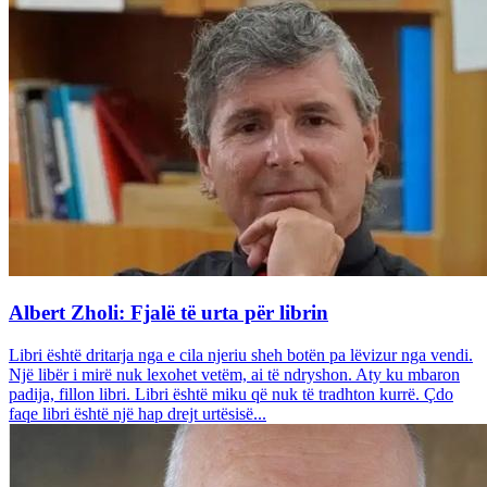
Albert Zholi: Fjalë të urta për librin
Libri është dritarja nga e cila njeriu sheh botën pa lëvizur nga vendi.
Një libër i mirë nuk lexohet vetëm, ai të ndryshon. Aty ku mbaron
padija, fillon libri. Libri është miku që nuk të tradhton kurrë. Çdo
faqe libri është një hap drejt urtësisë...