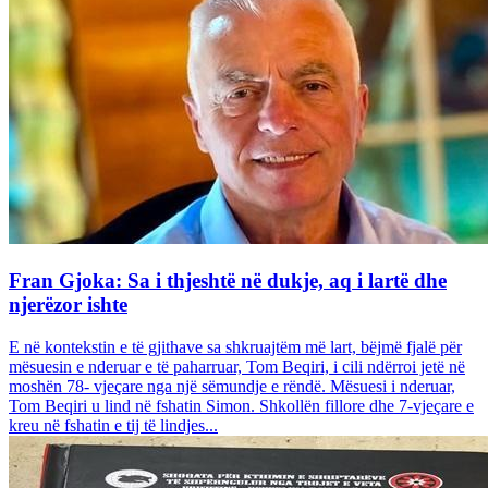
Fran Gjoka: Sa i thjeshtë në dukje, aq i lartë dhe
njerëzor ishte
E në kontekstin e të gjithave sa shkruajtëm më lart, bëjmë fjalë për
mësuesin e nderuar e të paharruar, Tom Beqiri, i cili ndërroi jetë në
moshën 78- vjeçare nga një sëmundje e rëndë. Mësuesi i nderuar,
Tom Beqiri u lind në fshatin Simon. Shkollën fillore dhe 7-vjeçare e
kreu në fshatin e tij të lindjes...