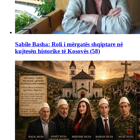
Sabile Basha: Roli i mërgatës shqiptare në
kujtesën historike të Kosovës (58)