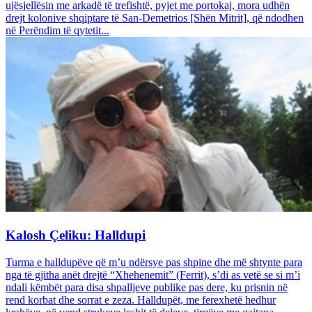
ujësjellësin me arkadë të trefishtë, pyjet me portokaj, mora udhën
drejt kolonive shqiptare të San-Demetrios [Shën Mitrit], që ndodhen
në Perëndim të qytetit...
Kalosh Çeliku: Halldupi
Turma e halldupëve që m’u ndërsye pas shpine dhe më shtynte para
nga të gjitha anët drejtë “Xhehenemit” (Ferrit), s’di as vetë se si m’i
ndali këmbët para disa shpalljeve publike pas dere, ku prisnin në
rend korbat dhe sorrat e zeza. Halldupët, me ferexhetë hedhur