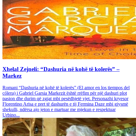
Xhelal Zejneli: “Dashuria në kohë të kolerës” –
Markez
Romani “Dashuria në kohë të kolerës” (El amor en los tiempos del
cólera) i Gabriel Garsia Markezit është rrëfim për një dashuri plot
pasion dhe durim që zgjat mbi pesëdhjetë vjet. Personazhi kryesor
Florentino Arisa e pret të dashurën e tij Fermina Daze mbi gjysmë
shekulli, ndërsa ajo jeton e martuar me mjekun e respektuar
Urbino...