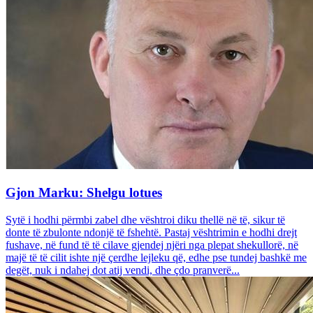
Gjon Marku: Shelgu lotues
Sytë i hodhi përmbi zabel dhe vështroi diku thellë në të, sikur të
donte të zbulonte ndonjë të fshehtë. Pastaj vështrimin e hodhi drejt
fushave, në fund të të cilave gjendej njëri nga plepat shekullorë, në
majë të të cilit ishte një çerdhe lejleku që, edhe pse tundej bashkë me
degët, nuk i ndahej dot atij vendi, dhe çdo pranverë...