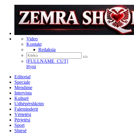
Video
Kontakt
Redaksia
[FULLNAME_CUT]
Hyni
Editorial
Speciale
Mendime
Intervista
Kulturë
Udhëpërshkrim
Faleminderit
Vërtetësi
Përjetësi
Sport
Shtesë