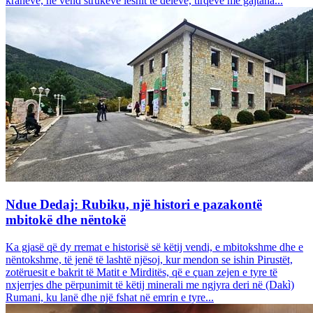
krahëve, në vend strukeve leshit të deleve, tirqëve me gajtana...
Ndue Dedaj: Rubiku, një histori e pazakontë
mbitokë dhe nëntokë
Ka gjasë që dy rremat e historisë së këtij vendi, e mbitokshme dhe e
nëntokshme, të jenë të lashtë njësoj, kur mendon se ishin Pirustët,
zotëruesit e bakrit të Matit e Mirditës, që e çuan zejen e tyre të
nxjerrjes dhe përpunimit të këtij minerali me ngjyra deri në (Dakì)
Rumani, ku lanë dhe një fshat në emrin e tyre...