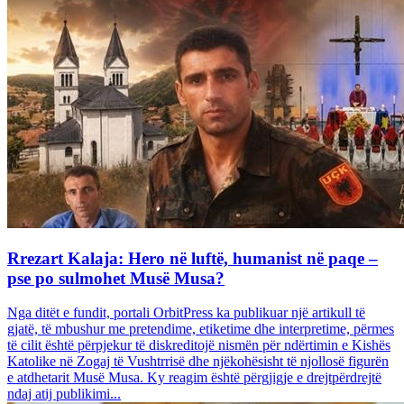
Rrezart Kalaja: Hero në luftë, humanist në paqe –
pse po sulmohet Musë Musa?
Nga ditët e fundit, portali OrbitPress ka publikuar një artikull të
gjatë, të mbushur me pretendime, etiketime dhe interpretime, përmes
të cilit është përpjekur të diskreditojë nismën për ndërtimin e Kishës
Katolike në Zogaj të Vushtrrisë dhe njëkohësisht të njollosë figurën
e atdhetarit Musë Musa. Ky reagim është përgjigje e drejtpërdrejtë
ndaj atij publikimi...