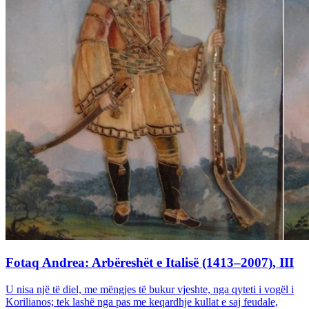
Fotaq Andrea: Arbëreshët e Italisë (1413–2007), III
U nisa një të diel, me mëngjes të bukur vjeshte, nga qyteti i vogël i
Korilianos; tek lashë nga pas me keqardhje kullat e saj feudale,