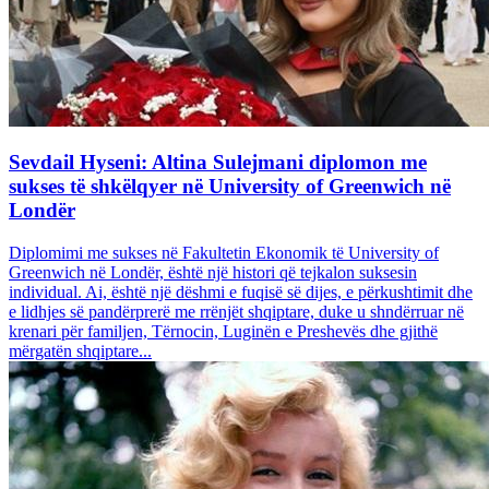
Sevdail Hyseni: Altina Sulejmani diplomon me
sukses të shkëlqyer në University of Greenwich në
Londër
Diplomimi me sukses në Fakultetin Ekonomik të University of
Greenwich në Londër, është një histori që tejkalon suksesin
individual. Ai, është një dëshmi e fuqisë së dijes, e përkushtimit dhe
e lidhjes së pandërprerë me rrënjët shqiptare, duke u shndërruar në
krenari për familjen, Tërnocin, Luginën e Preshevës dhe gjithë
mërgatën shqiptare...