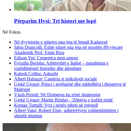
Përparim Hysi: Tri histori me lopë
Në Fokus
Në dyvjetorin e ndarjes nga jeta të Ismail Kadaresë
Jahja Drançolli: Është ndarë nga jeta në moshën 89-vjeçare
Akademik Prof. Emin Riza
Edison Ypi: Çemerrica mon amour
Fejzulla Berisha: Arbëreshët e Italisë – paradigma e
vazhdimësisë historike dhe identitare
Kalosh Çeliku: Askushi
Albert Habazaj: Çamëria si psikologji sociale
Gjekë Gjonaj: Princi i gojëtarisë dhe mbledhësi i thesareve të
Malësisë
Vlash Prendi: Në Domgjon ku rrinë shqiponjat
Gjekë Gjonaj: Martin Brishaj - 'Zhbërja e kufirit etnik'
Kristaq Turtulli: Syri i nënës mbeti në mjegull
Albert Vataj: Robert Elsie, udhërrëfyesi vullnetdritshëm i
shpirtit shqiptar