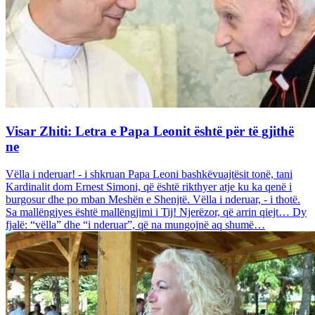
Visar Zhiti: Letra e Papa Leonit është për të gjithë
ne
Vëlla i nderuar! - i shkruan Papa Leoni bashkëvuajtësit tonë, tani
Kardinalit dom Ernest Simoni, që është rikthyer atje ku ka qenë i
burgosur dhe po mban Meshën e Shenjtë. Vëlla i nderuar, - i thotë.
Sa mallëngjyes është mallëngjimi i Tij! Njerëzor, që arrin qiejt… Dy
fjalë: “vëlla” dhe “i nderuar”, që na mungojnë aq shumë…