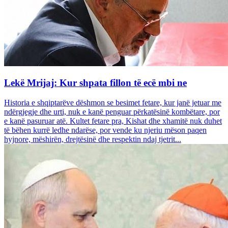
Lekë Mrijaj: Kur shpata fillon të ecë mbi ne
Historia e shqiptarëve dëshmon se besimet fetare, kur janë jetuar me
ndërgjegje dhe urti, nuk e kanë penguar përkatësinë kombëtare, por
e kanë pasuruar atë. Kultet fetare pra, Kishat dhe xhamitë nuk duhet
të bëhen kurrë ledhe ndarëse, por vende ku njeriu mëson paqen
hyjnore, mëshirën, drejtësinë dhe respektin ndaj tjetrit...