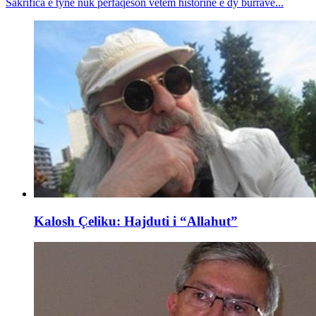
Sakrifica e tyne nuk përfaqëson vetëm historinë e dy burrave...
Kalosh Çeliku: Hajduti i “Allahut”