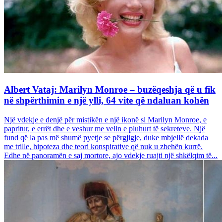
Albert Vataj: Marilyn Monroe – buzëqeshja që u fik
në shpërthimin e një ylli, 64 vite që ndaluan kohën
Një vdekje e denjë për mistikën e një ikonë si Marilyn Monroe, e
papritur, e errët dhe e veshur me velin e pluhurt të sekreteve. Një
fund që la pas më shumë pyetje se përgjigje, duke mbjellë dekada
me trille, hipoteza dhe teori konspirative që nuk u zbehën kurrë.
Edhe në panoramën e saj mortore, ajo vdekje ruajti një shkëlqim të...