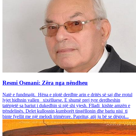
Resmi Osmani: Zëra nga nëndheu
Natë e fundmajit. Hëna e plotë derdhte arin e dritës së saj dhe rrotul
lyjet hidhnin vallen xixëlluese. E shumë prej tyre derdheshin
tatëpjetë sa bariut i dukedhin si një shi yjesh. Flladi kishte amzën e
trëndelinës. Delet kullosnin,kumborët tingëllonin dhe bariu nisi ti
binte fyellit me një melodi trimërore. Papritur, atij ju bë se dëgjoi...