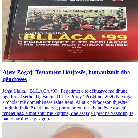
Ajete Zogaj: Testament i kujtesës, humanizmit dhe
qëndresës
Jahja Lluka, “BLLACA ‘99” Përjetimet e të dëbuarve me dhunë
nga forcat serbe, II, Botoi “Office Printy” Prishtinë, 2026 Një nga
simbolet më domethënëse është treni. Ai nuk përfaqëson thjeshtë
largimin fizik të të dëbuarve, por ndarjen mes dy botëve: asaj që
mbetet pas, e mbushur me kujtime, dhe asaj që i pret në vazhdim, të
panjohur dhe të pasigurtë...