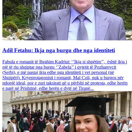
Adil Fetahu: Ikja nga burgu dhe nga identiteti
Fabula e romanit të Ibrahim Kadriut: ‘’Ikja si shpëtim’’, është ikja i
një të riu shqiptar nga burgu ‘’Zabela’’ i qytetit të Pozharevcit
(Serbi), e më pastaj ikja edhe nga identiteti i vet personal (në
Shqipëri). Kryeprotagonisti i romanit, Mal Coli, nuk u burgos për
ndonjë ideal, por e zuri taksirati që u përfshi në protesta, edhe herën
e parë në Prishtinë, edhe herën e dytë në Tiranë...