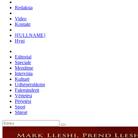
Redaksia
Video
Kontakt
[FULLNAME]
Hyni
Editorial
Speciale
Mendime
Intervista
Kulturë
Udhëpërshkrim
Faleminderit
Vërtetësi
Përjetësi
Sport
Shtesë