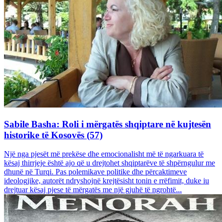
Sabile Basha: Roli i mërgatës shqiptare në kujtesën
historike të Kosovës (57)
Një nga pjesët më prekëse dhe emocionalisht më të ngarkuara të
kësaj thirrjeje është ajo që u drejtohet shqiptarëve të shpërngulur me
dhunë në Turqi. Pas polemikave politike dhe përcaktimeve
ideologjike, autorët ndryshojnë krejtësisht tonin e rrëfimit, duke iu
drejtuar kësaj pjese të mërgatës me një gjuhë të ngrohtë...