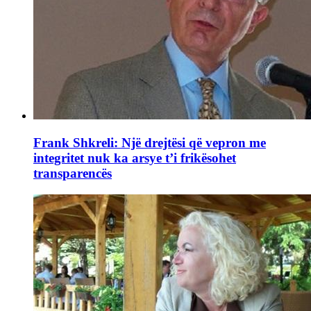
Frank Shkreli: Një drejtësi që vepron me
integritet nuk ka arsye t’i frikësohet
transparencës