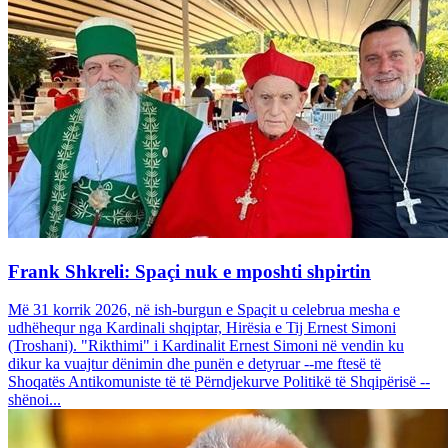
Frank Shkreli: Spaçi nuk e mposhti shpirtin
Më 31 korrik 2026, në ish-burgun e Spaçit u celebrua mesha e
udhëhequr nga Kardinali shqiptar, Hirësia e Tij Ernest Simoni
(Troshani). "Rikthimi" i Kardinalit Ernest Simoni në vendin ku
dikur ka vuajtur dënimin dhe punën e detyruar --me ftesë të
Shoqatës Antikomuniste të të Përndjekurve Politikë të Shqipërisë --
shënoi...