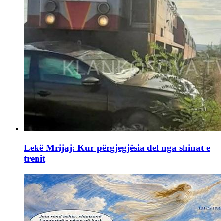
Lekë Mrijaj: Kur përgjegjësia del nga shinat e
trenit