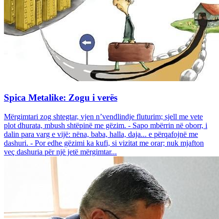
Spica Metalike: Zogu i verës
Mërgimtari zog shtegtar, vjen n’vendlindje fluturim; sjell me vete
plot dhurata, mbush shtëpinë me gëzim. - Sapo mbërrin në oborr, i
dalin para varg e vijë: nëna, baba, halla, daja... e përqafojnë me
dashuri. - Por edhe gëzimi ka kufi, si vizitat me orar; nuk mjafton
veç dashuria për një jetë mërgimtar...