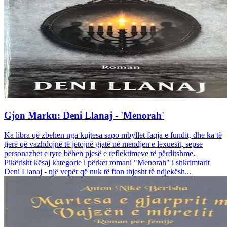
Gjon Marku: Deni Llanaj - 'Menorah'
Ka libra që zbehen nga kujtesa sapo mbyllet faqja e fundit, dhe ka të
tjerë që vazhdojnë të jetojnë gjatë në mendjen e lexuesit, sepse
personazhet e tyre bëhen pjesë e reflektimeve të përditshme.
Pikërisht kësaj kategorie i përket romani "Menorah" i shkrimtarit
Deni Llanaj - një vepër që nuk të fton thjesht të ndjekësh...