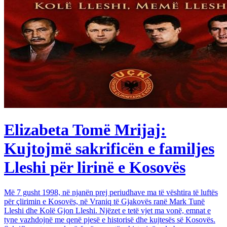
Elizabeta Tomë Mrijaj:
Kujtojmë sakrificën e familjes
Lleshi për lirinë e Kosovës
Më 7 gusht 1998, në njanën prej periudhave ma të vështira të luftës
për çlirimin e Kosovës, në Vraniq të Gjakovës ranë Mark Tunë
Lleshi dhe Kolë Gjon Lleshi. Njëzet e tetë vjet ma vonë, emnat e
tyne vazhdojnë me qenë pjesë e historisë dhe kujtesës së Kosovës.