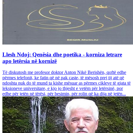
Llesh Ndoj: Qenësia dhe poetika - korniza letrare
apo letërsia në kornizë
Të diskutosh me profesor doktor Anton Nikë Berishën, qoftë edhe
përmes telefonit, ke fatin që në pak çaste, të mësosh prej tij atë që
ndoshta nuk do të mund ta kishe mësuar as përmes cikleve të gjata të
leksioneve universitare, e kjo jo thjesht e vetëm për letërsinë, por
edhe për jetën në tërësi, për besimin, për rolin që ka dija në jetën...