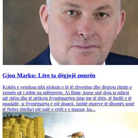
Gjon Marku: Lëre ta dëgjojë zemrën
Kokën e vendosa mbi gjoksin e tij të zhveshur dhe dëgjoja ritmin e
zemrës që i rrihte pa ndërprerje. Ai flinte, kurse unë doja ta ndieja
atë ritëm dhe të përkoja frymëmarrjen time me të tijën, të thellë e të
ngadaltë, si frymëmarrja e një dragoi. Jashtë mureve të dhomës sonë
të fjetjes shtrihej një natë e errët e e trazuar, ku...