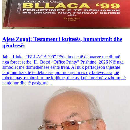
Ajete Zogaj: Testament i kujtesës, humanizmit dhe
qëndresës
Jahja Lluka, “BLLACA ‘99” Përjetimet e të dëbuarve me dhunë
nga forcat serbe, II, Botoi “Office Printy” Prishtinë, 2026 Një nga
simbolet më domethënëse është treni. Ai nuk përfaqëson thjeshtë
largimin fizik të të dëbuarve, por ndarjen mes dy botëve: asaj që
mbetet pas, e mbushur me kujtime, dhe asaj që i pret në vazhdim, të
panjohur dhe të pasigurtë...