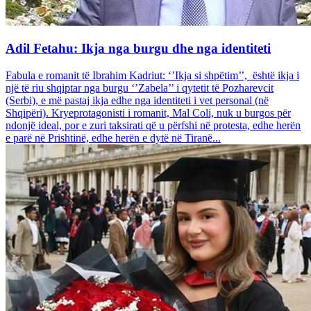
Adil Fetahu: Ikja nga burgu dhe nga identiteti
Fabula e romanit të Ibrahim Kadriut: ‘’Ikja si shpëtim’’, është ikja i
një të riu shqiptar nga burgu ‘’Zabela’’ i qytetit të Pozharevcit
(Serbi), e më pastaj ikja edhe nga identiteti i vet personal (në
Shqipëri). Kryeprotagonisti i romanit, Mal Coli, nuk u burgos për
ndonjë ideal, por e zuri taksirati që u përfshi në protesta, edhe herën
e parë në Prishtinë, edhe herën e dytë në Tiranë...