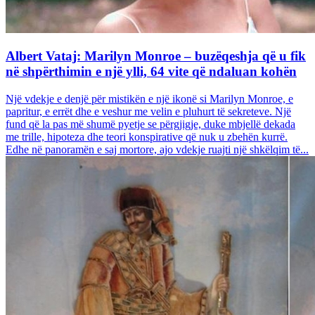
Albert Vataj: Marilyn Monroe – buzëqeshja që u fik
në shpërthimin e një ylli, 64 vite që ndaluan kohën
Një vdekje e denjë për mistikën e një ikonë si Marilyn Monroe, e
papritur, e errët dhe e veshur me velin e pluhurt të sekreteve. Një
fund që la pas më shumë pyetje se përgjigje, duke mbjellë dekada
me trille, hipoteza dhe teori konspirative që nuk u zbehën kurrë.
Edhe në panoramën e saj mortore, ajo vdekje ruajti një shkëlqim të...