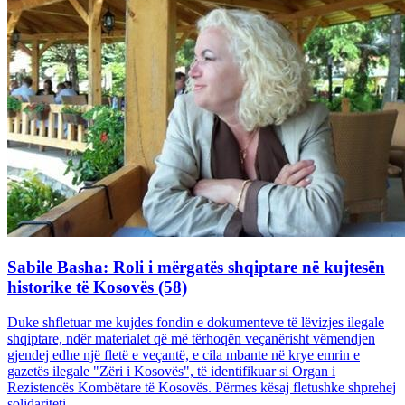
Sabile Basha: Roli i mërgatës shqiptare në kujtesën
historike të Kosovës (58)
Duke shfletuar me kujdes fondin e dokumenteve të lëvizjes ilegale
shqiptare, ndër materialet që më tërhoqën veçanërisht vëmendjen
gjendej edhe një fletë e veçantë, e cila mbante në krye emrin e
gazetës ilegale "Zëri i Kosovës", të identifikuar si Organ i
Rezistencës Kombëtare të Kosovës. Përmes kësaj fletushke shprehej
solidariteti...