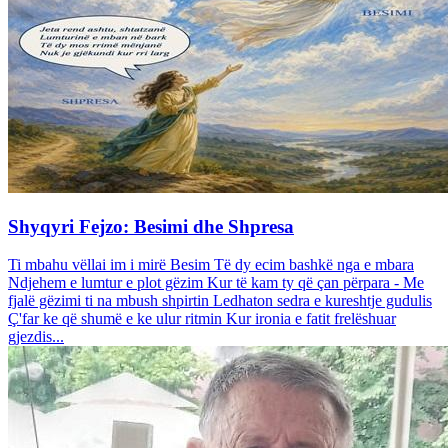
Shyqyri Fejzo: Besimi dhe Shpresa
Ti mbahu vëllai im i mirë Besim Të dy ecim bashkë nga e mbara
Ndjehem e lumtur e plot gëzim Kur të kam ty që çan përpara - Me
fjalë gëzimi ti na mbush shpirtin Ledhaton sedra e kureshtje gudulis
Ç'far ke që shumë e ke ulur ritmin Kur ironia e fatit frelëshuar
gjezdis...