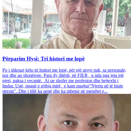
Përparim Hysi: Tri histori me lopë
Po i shkruaj këto tri hsitori me lopë, për një arsye pak, sa personale,
por dhe aq shoqërore. Para dy ditësh, në FIER, u nda nga jeta një
njeri, paksa i veçantë. Ai qe shofer me profesion dhe bejtexhi i
lindur. Unë, ngaqë e njihja mirë, e kam quajtur"Njeriu që të hiqte
stresin". Dhe i tillë ka qenë dhe ka mbetur në mendjet e...