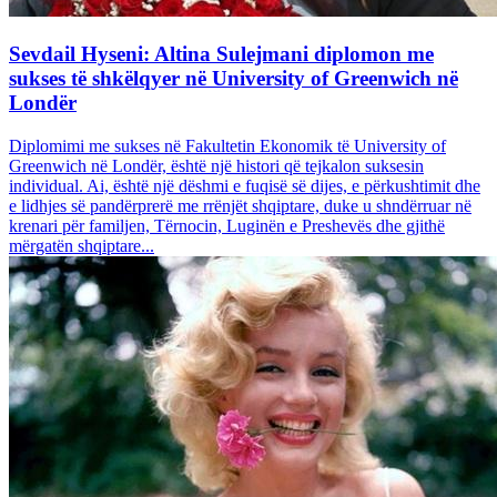
Sevdail Hyseni: Altina Sulejmani diplomon me
sukses të shkëlqyer në University of Greenwich në
Londër
Diplomimi me sukses në Fakultetin Ekonomik të University of
Greenwich në Londër, është një histori që tejkalon suksesin
individual. Ai, është një dëshmi e fuqisë së dijes, e përkushtimit dhe
e lidhjes së pandërprerë me rrënjët shqiptare, duke u shndërruar në
krenari për familjen, Tërnocin, Luginën e Preshevës dhe gjithë
mërgatën shqiptare...