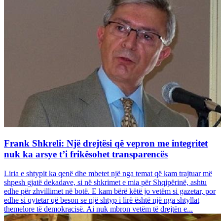
Frank Shkreli: Një drejtësi që vepron me integritet
nuk ka arsye t’i frikësohet transparencës
Liria e shtypit ka qenë dhe mbetet një nga temat që kam trajtuar më
shpesh gjatë dekadave, si në shkrimet e mia për Shqipërinë, ashtu
edhe për zhvillimet në botë. E kam bërë këtë jo vetëm si gazetar, por
edhe si qytetar që beson se një shtyp i lirë është një nga shtyllat
themelore të demokracisë. Ai nuk mbron vetëm të drejtën e...