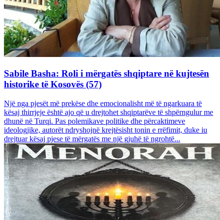
Sabile Basha: Roli i mërgatës shqiptare në kujtesën
historike të Kosovës (57)
Një nga pjesët më prekëse dhe emocionalisht më të ngarkuara të
kësaj thirrjeje është ajo që u drejtohet shqiptarëve të shpërngulur me
dhunë në Turqi. Pas polemikave politike dhe përcaktimeve
ideologjike, autorët ndryshojnë krejtësisht tonin e rrëfimit, duke iu
drejtuar kësaj pjese të mërgatës me një gjuhë të ngrohtë...