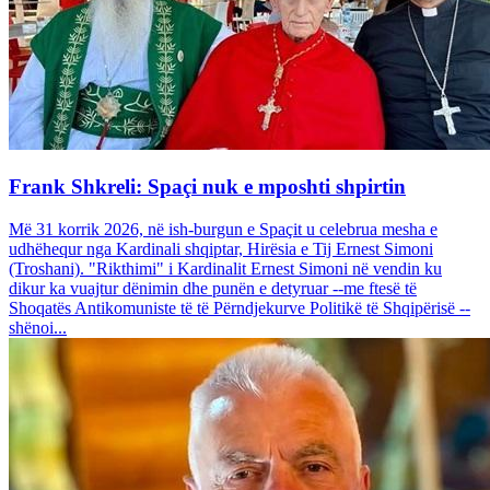
Frank Shkreli: Spaçi nuk e mposhti shpirtin
Më 31 korrik 2026, në ish-burgun e Spaçit u celebrua mesha e
udhëhequr nga Kardinali shqiptar, Hirësia e Tij Ernest Simoni
(Troshani). "Rikthimi" i Kardinalit Ernest Simoni në vendin ku
dikur ka vuajtur dënimin dhe punën e detyruar --me ftesë të
Shoqatës Antikomuniste të të Përndjekurve Politikë të Shqipërisë --
shënoi...