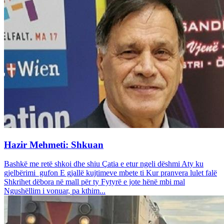
Hazir Mehmeti: Shkuan
Bashkë me retë shkoi dhe shiu Çatia e etur ngeli dëshmi Aty ku
gjelbërimi gufon E gjallë kujtimeve mbete ti Kur pranvera lulet falë
Shkrihet dëbora në mall për ty Fytyrë e jote hënë mbi mal
Ngushëllim i vonuar, pa kthim...