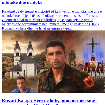
mbitokë dhe nëntokë
Ka gjasë që dy rremat e historisë së këtij vendi, e mbitokshme dhe e
nëntokshme, të jenë të lashtë njësoj, kur mendon se ishin Pirustët,
zotëruesit e bakrit të Matit e Mirditës, që e çuan zejen e tyre të
nxjerrjes dhe përpunimit të këtij minerali me ngjyra deri në (Dakì)
Rumani, ku lanë dhe një fshat në emrin e tyre...
Rrezart Kalaja: Hero në luftë, humanist në paqe –