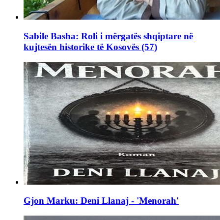
Sabile Basha: Roli i mërgatës shqiptare në
kujtesën historike të Kosovës (57)
Gjon Marku: Deni Llanaj - 'Menorah'