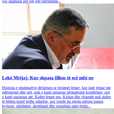
veç dashuria për një jetë mërgimtar...
Lekë Mrijaj: Kur shpata fillon të ecë mbi ne
Historia e shqiptarëve dëshmon se besimet fetare, kur janë jetuar me
ndërgjegje dhe urti, nuk e kanë penguar përkatësinë kombëtare, por
e kanë pasuruar atë. Kultet fetare pra, Kishat dhe xhamitë nuk duhet
të bëhen kurrë ledhe ndarëse, por vende ku njeriu mëson paqen
hyjnore, mëshirën, drejtësinë dhe respektin ndaj tjetrit...