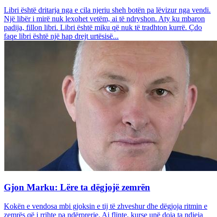
Libri është dritarja nga e cila njeriu sheh botën pa lëvizur nga vendi.
Një libër i mirë nuk lexohet vetëm, ai të ndryshon. Aty ku mbaron
padija, fillon libri. Libri është miku që nuk të tradhton kurrë. Çdo
faqe libri është një hap drejt urtësisë...
Gjon Marku: Lëre ta dëgjojë zemrën
Kokën e vendosa mbi gjoksin e tij të zhveshur dhe dëgjoja ritmin e
zemrës që i rrihte pa ndërprerje. Ai flinte, kurse unë doja ta ndieja