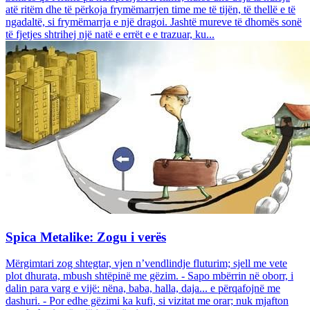
atë ritëm dhe të përkoja frymëmarrjen time me të tijën, të thellë e të
ngadaltë, si frymëmarrja e një dragoi. Jashtë mureve të dhomës sonë
të fjetjes shtrihej një natë e errët e e trazuar, ku...
Spica Metalike: Zogu i verës
Mërgimtari zog shtegtar, vjen n’vendlindje fluturim; sjell me vete
plot dhurata, mbush shtëpinë me gëzim. - Sapo mbërrin në oborr, i
dalin para varg e vijë: nëna, baba, halla, daja... e përqafojnë me
dashuri. - Por edhe gëzimi ka kufi, si vizitat me orar; nuk mjafton