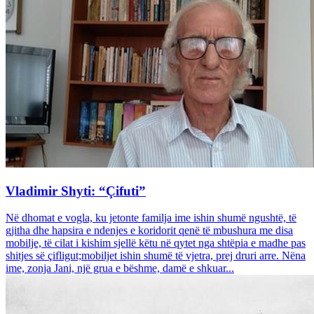
Vladimir Shyti: “Çifuti”
Në dhomat e vogla, ku jetonte familja ime ishin shumë ngushtë, të
gjitha dhe hapsira e ndenjes e koridorit qenë të mbushura me disa
mobilje, të cilat i kishim sjellë këtu në qytet nga shtëpia e madhe pas
shitjes së çifligut;mobiljet ishin shumë të vjetra, prej druri arre. Nëna
ime, zonja Jani, një grua e bëshme, damë e shkuar...