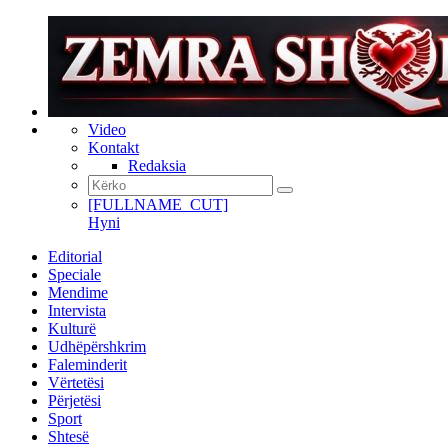
Video
Kontakt
Redaksia
[FULLNAME_CUT]
Hyni
Editorial
Speciale
Mendime
Intervista
Kulturë
Udhëpërshkrim
Faleminderit
Vërtetësi
Përjetësi
Sport
Shtesë