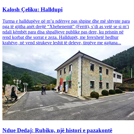
Kalosh Çeliku: Halldupi
Turma e halldupëve që m’u ndërsye pas shpine dhe më shtynte para
nga të gjitha anët drejtë “Xhehenemit” (Ferrit), s’di as vetë se si m’i
ndali këmbët para disa shpalljeve publike pas dere, ku prisnin në
rend korbat dhe sorrat e zeza. Halldupët, me ferexhetë hedhur
krahëve, në vend strukeve leshit të deleve, tirqëve me gajtana...
Ndue Dedaj: Rubiku, një histori e pazakontë