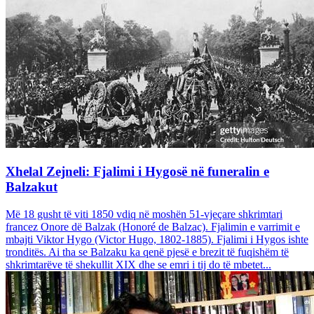
Xhelal Zejneli: Fjalimi i Hygosë në funeralin e
Balzakut
Më 18 gusht të viti 1850 vdiq në moshën 51-vjeçare shkrimtari
francez Onore dë Balzak (Honoré de Balzac). Fjalimin e varrimit e
mbajti Viktor Hygo (Victor Hugo, 1802-1885). Fjalimi i Hygos ishte
tronditës. Ai tha se Balzaku ka qenë pjesë e brezit të fuqishëm të
shkrimtarëve të shekullit XIX dhe se emri i tij do të mbetet...