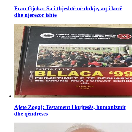
Fran Gjoka: Sa i thjeshtë në dukje, aq i lartë
dhe njerëzor ishte
Ajete Zogaj: Testament i kujtesës, humanizmit
dhe qëndresës