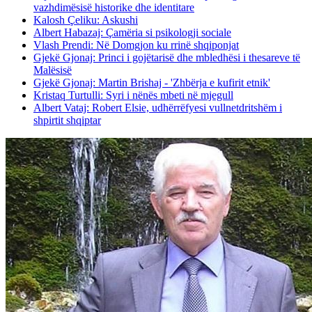
vazhdimësisë historike dhe identitare
Kalosh Çeliku: Askushi
Albert Habazaj: Çamëria si psikologji sociale
Vlash Prendi: Në Domgjon ku rrinë shqiponjat
Gjekë Gjonaj: Princi i gojëtarisë dhe mbledhësi i thesareve të
Malësisë
Gjekë Gjonaj: Martin Brishaj - 'Zhbërja e kufirit etnik'
Kristaq Turtulli: Syri i nënës mbeti në mjegull
Albert Vataj: Robert Elsie, udhërrëfyesi vullnetdritshëm i
shpirtit shqiptar