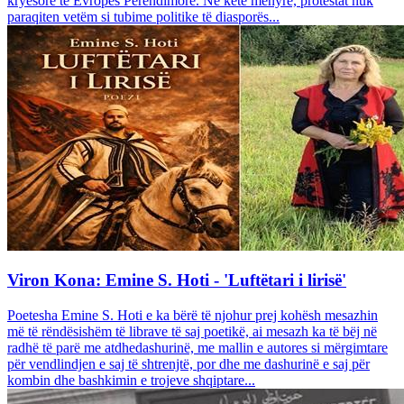
kryesore të Evropës Perëndimore. Në këtë mënyrë, protestat nuk
paraqiten vetëm si tubime politike të diasporës...
Viron Kona: Emine S. Hoti - 'Luftëtari i lirisë'
Poetesha Emine S. Hoti e ka bërë të njohur prej kohësh mesazhin
më të rëndësishëm të librave të saj poetikë, ai mesazh ka të bëj në
radhë të parë me atdhedashurinë, me mallin e autores si mërgimtare
për vendlindjen e saj të shtrenjtë, por dhe me dashurinë e saj për
kombin dhe bashkimin e trojeve shqiptare...