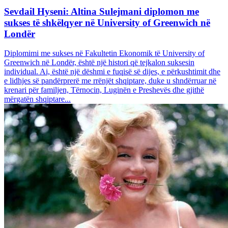
Sevdail Hyseni: Altina Sulejmani diplomon me
sukses të shkëlqyer në University of Greenwich në
Londër
Diplomimi me sukses në Fakultetin Ekonomik të University of
Greenwich në Londër, është një histori që tejkalon suksesin
individual. Ai, është një dëshmi e fuqisë së dijes, e përkushtimit dhe
e lidhjes së pandërprerë me rrënjët shqiptare, duke u shndërruar në
krenari për familjen, Tërnocin, Luginën e Preshevës dhe gjithë
mërgatën shqiptare...