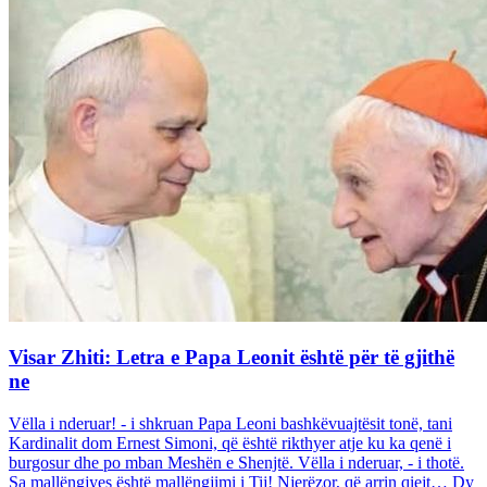
Visar Zhiti: Letra e Papa Leonit është për të gjithë
ne
Vëlla i nderuar! - i shkruan Papa Leoni bashkëvuajtësit tonë, tani
Kardinalit dom Ernest Simoni, që është rikthyer atje ku ka qenë i
burgosur dhe po mban Meshën e Shenjtë. Vëlla i nderuar, - i thotë.
Sa mallëngjyes është mallëngjimi i Tij! Njerëzor, që arrin qiejt… Dy