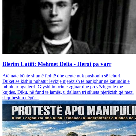
Blerim Latifi: Mehmet Delia - Heroi pa varr
Atë natë bënte shumë ftohtë dhe qentë nuk pushonin së lehuri.
Duket se kishin nuhatur lëvizje njerëzish të panjohur në katundin e
mbuluar nga terri. Gjyshi im rrinte zgjuar dhe po vëzhgonte me
kujdes. Diku, në fund të lamës, u dalluan tri silueta njerëzish që mezi
shquheshin nëpër...