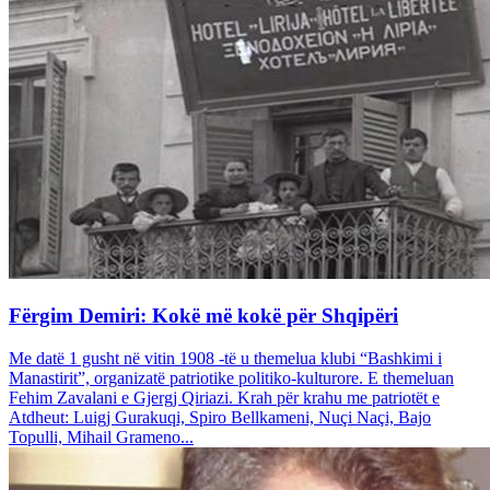
Fërgim Demiri: Kokë më kokë për Shqipëri
Me datë 1 gusht në vitin 1908 -të u themelua klubi “Bashkimi i
Manastirit”, organizatë patriotike politiko-kulturore. E themeluan
Fehim Zavalani e Gjergj Qiriazi. Krah për krahu me patriotët e
Atdheut: Luigj Gurakuqi, Spiro Bellkameni, Nuçi Naçi, Bajo
Topulli, Mihail Grameno...