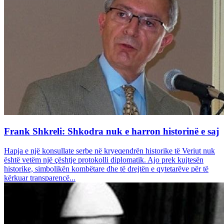
Frank Shkreli: Shkodra nuk e harron historinë e saj
Hapja e një konsullate serbe në kryeqendrën historike të Veriut nuk
është vetëm një çështje protokolli diplomatik. Ajo prek kujtesën
historike, simbolikën kombëtare dhe të drejtën e qytetarëve për të
kërkuar transparencë...