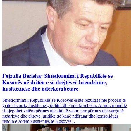
Fejzulla Berisha: Shtetformimi i Republikës së
Kosovës në dritën e së drejtës së brendshme,
kushtetuese dhe ndërkombëtare
Shtetformimi i Republikës së Kosovës është rezultat i një procesi të
gjatë historik, kushtetues, politik dhe ndërkombëtar. Ai nuk mund të
shpjegohet vetëm përmes një akti të vetm, por përmes një vargu të
ngjarjeve dhe akteve juridike që kanë ndërtuar dhe konsoliduar
rendin e sotëm kushtetues të Kosovës...