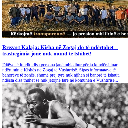
Rrezart Kalaja: Kisha në Zogaj do të ndërtohet –
trashëgimia jonë nuk mund të fshihet!
Ditëve të fundit, disa persona janë mbledhur për ta kundërshtuar
ndërtimin e Kishës në Zogaj të Vushtrrisë. Sipas informatave të
banorëve të zonës, shumë prej tyre nuk njihen si banorë të fshatit,
ndërsa disa thuhet se nuk jetojnë fare në komunën e Vushtrrisë...