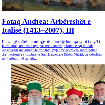
Fotaq Andrea: Arbëreshët e
Italisë (1413–2007), III
U nisa një të diel, me mëngjes të bukur vjeshte, nga qyteti i vogël i
Korilianos; tek lashë nga pas me keqardhje kullat e saj feudale,
ujësjellësin me arkadë të trefishtë, pyjet me portokaj, mora udhën
drejt kolonive shqiptare të San-Demetrios [Shën Mitrit], që ndodhen
në Perëndim të qytetit...