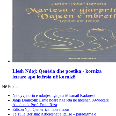
Llesh Ndoj: Qenësia dhe poetika - korniza
letrare apo letërsia në kornizë
Në Fokus
Në dyvjetorin e ndarjes nga jeta të Ismail Kadaresë
Jahja Drançolli: Është ndarë nga jeta në moshën 89-vjeçare
Akademik Prof. Emin Riza
Edison Ypi: Çemerrica mon amour
Fejzulla Berisha: Arbëreshët e Italisë – paradigma e