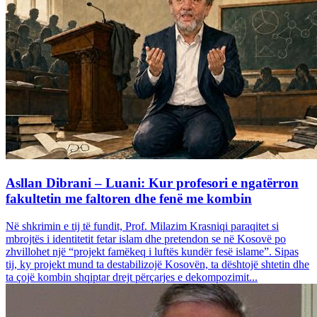
Asllan Dibrani – Luani: Kur profesori e ngatërron
fakultetin me faltoren dhe fenë me kombin
Në shkrimin e tij të fundit, Prof. Milazim Krasniqi paraqitet si
mbrojtës i identitetit fetar islam dhe pretendon se në Kosovë po
zhvillohet një “projekt famëkeq i luftës kundër fesë islame”. Sipas
tij, ky projekt mund ta destabilizojë Kosovën, ta dështojë shtetin dhe
ta çojë kombin shqiptar drejt përçarjes e dekompozimit...