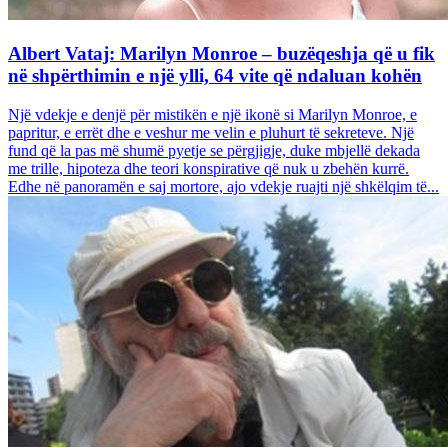
Albert Vataj: Marilyn Monroe – buzëqeshja që u fik
në shpërthimin e një ylli, 64 vite që ndaluan kohën
Një vdekje e denjë për mistikën e një ikonë si Marilyn Monroe, e
papritur, e errët dhe e veshur me velin e pluhurt të sekreteve. Një
fund që la pas më shumë pyetje se përgjigje, duke mbjellë dekada
me trille, hipoteza dhe teori konspirative që nuk u zbehën kurrë.
Edhe në panoramën e saj mortore, ajo vdekje ruajti një shkëlqim të...