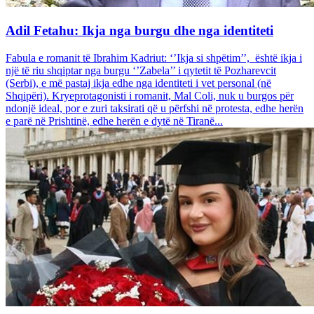
Adil Fetahu: Ikja nga burgu dhe nga identiteti
Fabula e romanit të Ibrahim Kadriut: ‘’Ikja si shpëtim’’, është ikja i
një të riu shqiptar nga burgu ‘’Zabela’’ i qytetit të Pozharevcit
(Serbi), e më pastaj ikja edhe nga identiteti i vet personal (në
Shqipëri). Kryeprotagonisti i romanit, Mal Coli, nuk u burgos për
ndonjë ideal, por e zuri taksirati që u përfshi në protesta, edhe herën
e parë në Prishtinë, edhe herën e dytë në Tiranë...