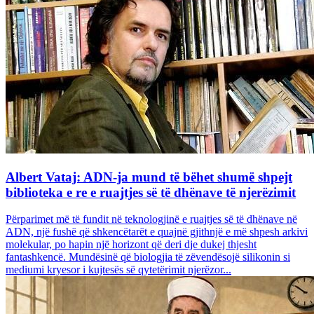
Albert Vataj: ADN-ja mund të bëhet shumë shpejt
biblioteka e re e ruajtjes së të dhënave të njerëzimit
Përparimet më të fundit në teknologjinë e ruajtjes së të dhënave në
ADN, një fushë që shkencëtarët e quajnë gjithnjë e më shpesh arkivi
molekular, po hapin një horizont që deri dje dukej thjesht
fantashkencë. Mundësinë që biologjia të zëvendësojë silikonin si
mediumi kryesor i kujtesës së qytetërimit njerëzor...