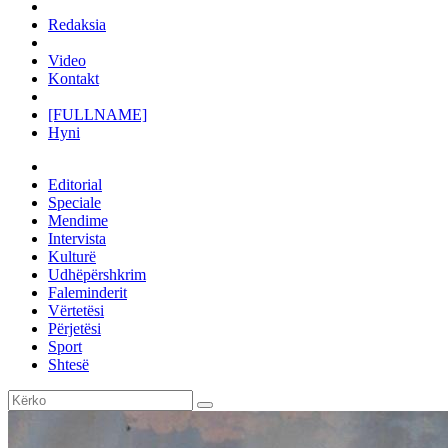
Redaksia
Video
Kontakt
[FULLNAME]
Hyni
Editorial
Speciale
Mendime
Intervista
Kulturë
Udhëpërshkrim
Faleminderit
Vërtetësi
Përjetësi
Sport
Shtesë