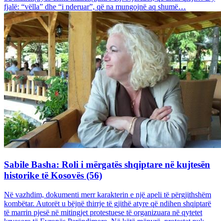
fjalë: “vëlla” dhe “i nderuar”, që na mungojnë aq shumë…
Sabile Basha: Roli i mërgatës shqiptare në kujtesën
historike të Kosovës (56)
Në vazhdim, dokumenti merr karakterin e një apeli të përgjithshëm
kombëtar. Autorët u bëjnë thirrje të gjithë atyre që ndihen shqiptarë
të marrin pjesë në mitingjet protestuese të organizuara në qytetet