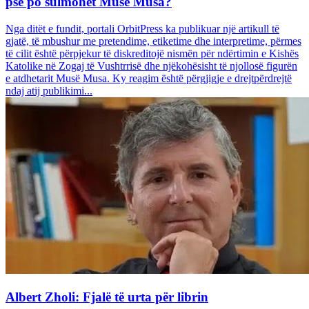
pse po sulmohet Musë Musa?
Nga ditët e fundit, portali OrbitPress ka publikuar një artikull të
gjatë, të mbushur me pretendime, etiketime dhe interpretime, përmes
të cilit është përpjekur të diskreditojë nismën për ndërtimin e Kishës
Katolike në Zogaj të Vushtrrisë dhe njëkohësisht të njollosë figurën
e atdhetarit Musë Musa. Ky reagim është përgjigje e drejtpërdrejtë
ndaj atij publikimi...
Albert Zholi: Fjalë të urta për librin