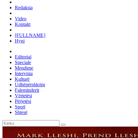
Redaksia
Video
Kontakt
[FULLNAME]
Hyni
Editorial
Speciale
Mendime
Intervista
Kulturë
Udhëpërshkrim
Faleminderit
Vërtetësi
Përjetësi
Sport
Shtesë