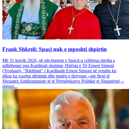
Frank Shkreli: Spaçi nuk e mposhti shpirtin
Më 31 korrik 2026, në ish-burgun e Spaçit u celebrua mesha e
udhëhequr nga Kardinali shqiptar, Hirësia e Tij Ernest Simoni
(Troshani). "Rikthimi" i Kardinalit Ernest Simoni në vendin ku
dikur ka vuajtur dënimin dhe punën e detyruar --me ftesë të
Shoqatës Antikomuniste të të Përndjekurve Politikë të Shqipërisë --
shënoi...