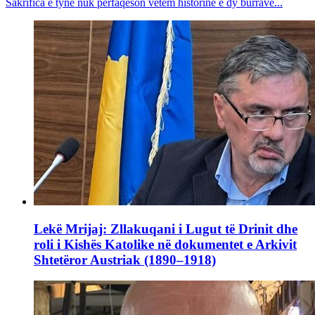
Sakrifica e tyne nuk përfaqëson vetëm historinë e dy burrave...
Lekë Mrijaj: Zllakuqani i Lugut të Drinit dhe
roli i Kishës Katolike në dokumentet e Arkivit
Shtetëror Austriak (1890–1918)