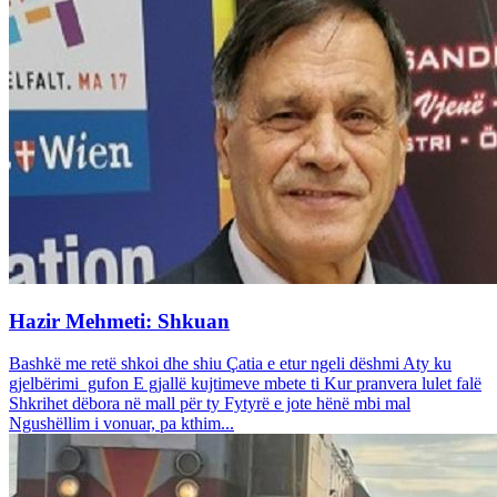
Hazir Mehmeti: Shkuan
Bashkë me retë shkoi dhe shiu Çatia e etur ngeli dëshmi Aty ku
gjelbërimi gufon E gjallë kujtimeve mbete ti Kur pranvera lulet falë
Shkrihet dëbora në mall për ty Fytyrë e jote hënë mbi mal
Ngushëllim i vonuar, pa kthim...