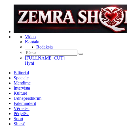
Video
Kontakt
Redaksia
[FULLNAME_CUT]
Hyni
Editorial
Speciale
Mendime
Intervista
Kulturë
Udhëpërshkrim
Faleminderit
Vërtetësi
Përjetësi
Sport
Shtesë