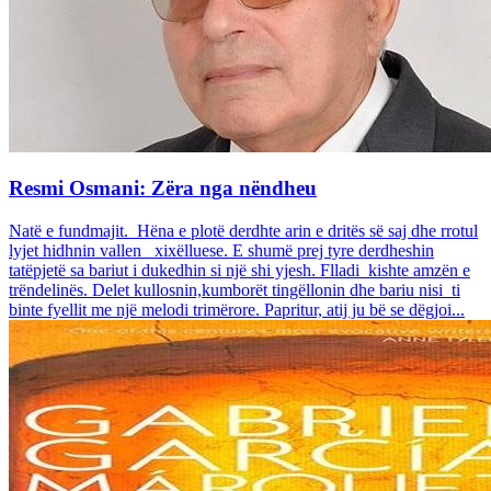
Resmi Osmani: Zëra nga nëndheu
Natë e fundmajit. Hëna e plotë derdhte arin e dritës së saj dhe rrotul
lyjet hidhnin vallen xixëlluese. E shumë prej tyre derdheshin
tatëpjetë sa bariut i dukedhin si një shi yjesh. Flladi kishte amzën e
trëndelinës. Delet kullosnin,kumborët tingëllonin dhe bariu nisi ti
binte fyellit me një melodi trimërore. Papritur, atij ju bë se dëgjoi...