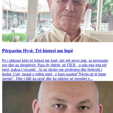
Përparim Hysi: Tri histori me lopë
Po i shkruaj këto tri hsitori me lopë, për një arsye pak, sa personale,
por dhe aq shoqërore. Para dy ditësh, në FIER, u nda nga jeta një
njeri, paksa i veçantë. Ai qe shofer me profesion dhe bejtexhi i
lindur. Unë, ngaqë e njihja mirë, e kam quajtur"Njeriu që të hiqte
stresin". Dhe i tillë ka qenë dhe ka mbetur në mendjet e...