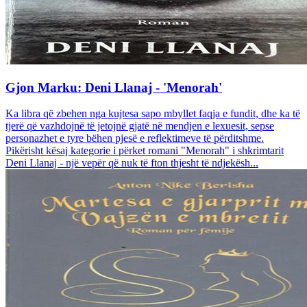
Gjon Marku: Deni Llanaj - 'Menorah'
Ka libra që zbehen nga kujtesa sapo mbyllet faqja e fundit, dhe ka të
tjerë që vazhdojnë të jetojnë gjatë në mendjen e lexuesit, sepse
personazhet e tyre bëhen pjesë e reflektimeve të përditshme.
Pikërisht kësaj kategorie i përket romani "Menorah" i shkrimtarit
Deni Llanaj - një vepër që nuk të fton thjesht të ndjekësh...