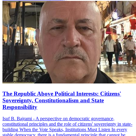
The Republic Above Political Interests: Citizens'
Sovereignty, Constitutionalism and State
Responsibility
Isuf B. Bajrami - A perspective on democratic governance,
constitutional principles and the role of citizens' sovereignty in state-
building When the Vote Speaks, Institutions Must Listen In every
stable democracy, there is a fundamental principle that cannot be