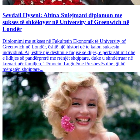
Sevdail Hyseni: Altina Sulejmani diplomon me
sukses të shkëlqyer në University of Greenwich në
Londër
Diplomimi me sukses në Fakultetin Ekonomik të University of
Greenwich në Londër, është një histori që tejkalon suksesin
individual. Ai, është një dëshmi e fuqisë së dijes, e përkushtimit dhe
e lidhjes së pandërprerë me rrënjët shqiptare, duke u shndërruar në
krenari për familjen, Tërnocin, Luginën e Preshevës dhe gjithë
mërgatën shqiptare...