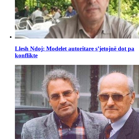
Llesh Ndoj: Modelet autoritare s’jetojnë dot pa
konflikte