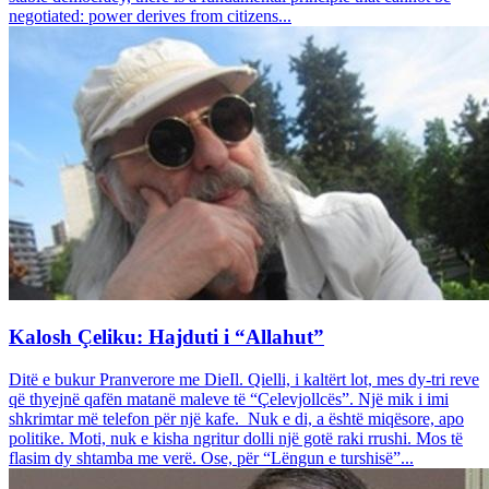
negotiated: power derives from citizens...
Kalosh Çeliku: Hajduti i “Allahut”
Ditë e bukur Pranverore me DieIl. Qielli, i kaltërt lot, mes dy-tri reve
që thyejnë qafën matanë maleve të “Çelevjollcës”. Një mik i imi
shkrimtar më telefon për një kafe. Nuk e di, a është miqësore, apo
politike. Moti, nuk e kisha ngritur dolli një gotë raki rrushi. Mos të
flasim dy shtamba me verë. Ose, për “Lëngun e turshisë”...