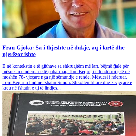
Fran Gjoka: Sa i thjeshtë në dukje, aq i lartë dhe
njerëzor ishte
E në kontekstin e të gjithave sa shkruajtëm më lart, bëjmë fjalë për
mësuesin e nderuar e të paharruar, Tom Beqiri, i cili ndërroi jetë në
moshën 78- vjeçare nga një sëmundje e rëndë. Mësuesi i nderuar,
Tom Beqiri u lind në fshatin Simon. Shkollën fillore dhe 7-vjeçare e
kreu në fshatin e tij të lindjes...