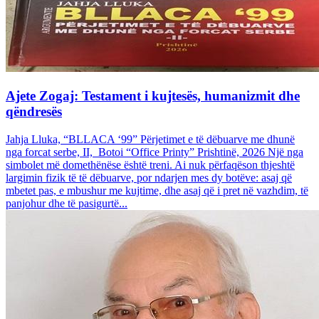
Ajete Zogaj: Testament i kujtesës, humanizmit dhe
qëndresës
Jahja Lluka, “BLLACA ‘99” Përjetimet e të dëbuarve me dhunë
nga forcat serbe, II, Botoi “Office Printy” Prishtinë, 2026 Një nga
simbolet më domethënëse është treni. Ai nuk përfaqëson thjeshtë
largimin fizik të të dëbuarve, por ndarjen mes dy botëve: asaj që
mbetet pas, e mbushur me kujtime, dhe asaj që i pret në vazhdim, të
panjohur dhe të pasigurtë...