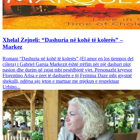
Xhelal Zejneli: “Dashuria në kohë të kolerës” –
Markez
Romani “Dashuria në kohë të kolerës” (El amor en los tiempos del
cólera) i Gabriel Garsia Markezit është rrëfim për një dashuri plot
pasion dhe durim që zgjat mbi pesëdhjetë vjet. Personazhi kryesor
Florentino Arisa e pret të dashurën e tij Fermina Daze mbi gjysmë
shekulli, ndërsa ajo jeton e martuar me mjekun e respektuar
Urbino...