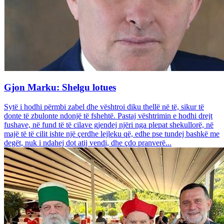
Gjon Marku: Shelgu lotues
Sytë i hodhi përmbi zabel dhe vështroi diku thellë në të, sikur të
donte të zbulonte ndonjë të fshehtë. Pastaj vështrimin e hodhi drejt
fushave, në fund të të cilave gjendej njëri nga plepat shekullorë, në
majë të të cilit ishte një çerdhe lejleku që, edhe pse tundej bashkë me
degët, nuk i ndahej dot atij vendi, dhe çdo pranverë...