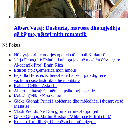
Albert Vataj: Dashuria, martesa dhe zgjedhja
që bëjmë, përtej mitit romantik
Në Fokus
Në dyvjetorin e ndarjes nga jeta të Ismail Kadaresë
Jahja Drançolli: Është ndarë nga jeta në moshën 89-vjeçare
Akademik Prof. Emin Riza
Edison Ypi: Çemerrica mon amour
Fejzulla Berisha: Arbëreshët e Italisë – paradigma e
vazhdimësisë historike dhe identitare
Kalosh Çeliku: Askushi
Albert Habazaj: Çamëria si psikologji sociale
Kalosh Çeliku: Kryevepra
Gjekë Gjonaj: Princi i gojëtarisë dhe mbledhësi i thesareve të
Malësisë
Vlash Prendi: Në Domgjon ku rrinë shqiponjat
Gjekë Gjonaj: Martin Brishaj - 'Zhbërja e kufirit etnik'
Kristaq Turtulli: Syri i nënës mbeti në mjegull