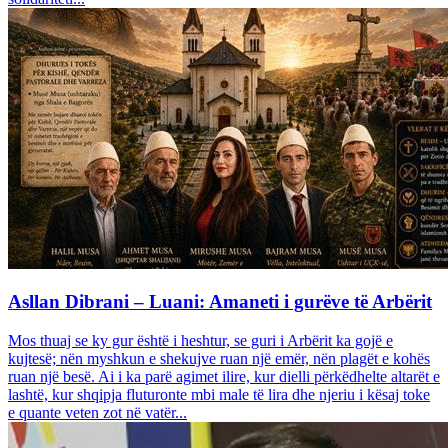
Asllan Dibrani – Luani: Amaneti i gurëve të Arbërit
Mos thuaj se ky gur është i heshtur, se guri i Arbërit ka gojë e
kujtesë; nën myshkun e shekujve ruan një emër, nën plagët e kohës
ruan një besë. Ai i ka parë agimet ilire, kur dielli përkëdhelte altarët e
lashtë, kur shqipja fluturonte mbi male të lira dhe njeriu i kësaj toke
e quante veten zot në vatër...