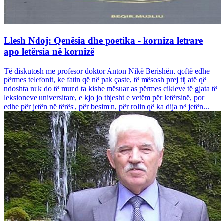
Llesh Ndoj: Qenësia dhe poetika - korniza letrare
apo letërsia në kornizë
Të diskutosh me profesor doktor Anton Nikë Berishën, qoftë edhe
përmes telefonit, ke fatin që në pak çaste, të mësosh prej tij atë që
ndoshta nuk do të mund ta kishe mësuar as përmes cikleve të gjata të
leksioneve universitare, e kjo jo thjesht e vetëm për letërsinë, por
edhe për jetën në tërësi, për besimin, për rolin që ka dija në jetën...