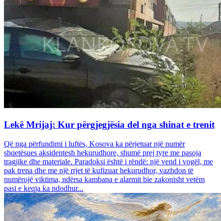
Lekë Mrijaj: Kur përgjegjësia del nga shinat e trenit
Që nga përfundimi i luftës, Kosova ka përjetuar një numër
shqetësues aksidentesh hekurudhore, shumë prej tyre me pasoja
tragjike dhe materiale. Paradoksi është i rëndë: një vend i vogël, me
pak trena dhe me një rrjet të kufizuar hekurudhor, vazhdon të
numërojë viktima, ndërsa kambana e alarmit bie zakonisht vetëm
pasi e keqja ka ndodhur...