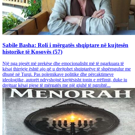
Sabile Basha: Roli i mërgatës shqiptare në kujtesën
historike të Kosovës (57)
Një nga pjesët më prekëse dhe emocionalisht më të ngarkuara të
kësaj thirrjeje është ajo që u drejtohet shqiptarëve të shpërngulur me
dhunë në Turqi. Pas polemikave politike dhe përcaktimeve
ideologjike, autorët ndryshojnë krejtësisht tonin e rrëfimit, duke iu
drejtuar kësaj pjese të mërgatës me një gjuhë të ngrohtë...