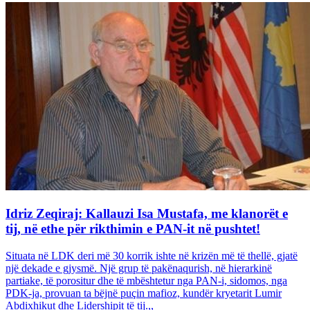
Idriz Zeqiraj: Kallauzi Isa Mustafa, me klanorët e
tij, në ethe për rikthimin e PAN-it në pushtet!
Situata në LDK deri më 30 korrik ishte në krizën më të thellë, gjatë
një dekade e gjysmë. Një grup të pakënaqurish, në hierarkinë
partiake, të porositur dhe të mbështetur nga PAN-i, sidomos, nga
PDK-ja, provuan ta bëjnë puçin mafioz, kundër kryetarit Lumir
Abdixhikut dhe Lidershipit të tij.,,