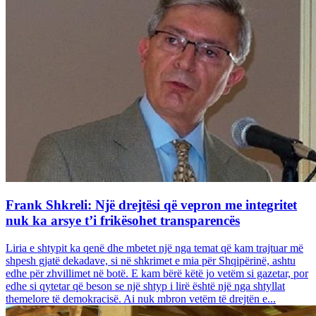
Frank Shkreli: Një drejtësi që vepron me integritet
nuk ka arsye t’i frikësohet transparencës
Liria e shtypit ka qenë dhe mbetet një nga temat që kam trajtuar më
shpesh gjatë dekadave, si në shkrimet e mia për Shqipërinë, ashtu
edhe për zhvillimet në botë. E kam bërë këtë jo vetëm si gazetar, por
edhe si qytetar që beson se një shtyp i lirë është një nga shtyllat
themelore të demokracisë. Ai nuk mbron vetëm të drejtën e...