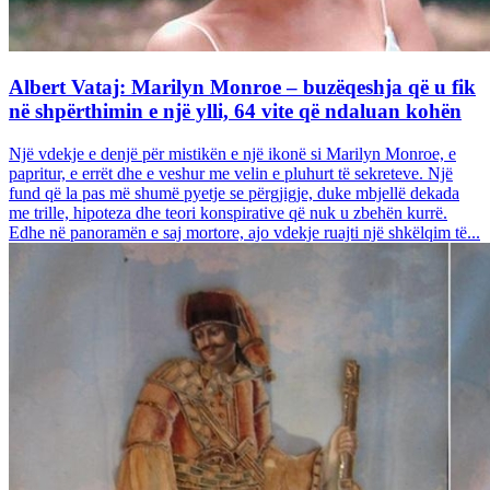
Albert Vataj: Marilyn Monroe – buzëqeshja që u fik
në shpërthimin e një ylli, 64 vite që ndaluan kohën
Një vdekje e denjë për mistikën e një ikonë si Marilyn Monroe, e
papritur, e errët dhe e veshur me velin e pluhurt të sekreteve. Një
fund që la pas më shumë pyetje se përgjigje, duke mbjellë dekada
me trille, hipoteza dhe teori konspirative që nuk u zbehën kurrë.
Edhe në panoramën e saj mortore, ajo vdekje ruajti një shkëlqim të...