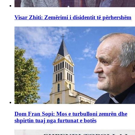
Visar Zhiti: Zemërimi i disidentit të përhershëm
Dom Fran Sopi: Mos e turbulloni zemrën dhe
shpirtin tuaj nga furtunat e botës