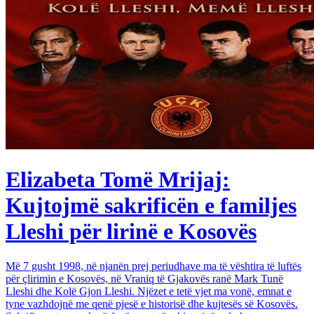
Elizabeta Tomë Mrijaj:
Kujtojmë sakrificën e familjes
Lleshi për lirinë e Kosovës
Më 7 gusht 1998, në njanën prej periudhave ma të vështira të luftës
për çlirimin e Kosovës, në Vraniq të Gjakovës ranë Mark Tunë
Lleshi dhe Kolë Gjon Lleshi. Njëzet e tetë vjet ma vonë, emnat e
tyne vazhdojnë me qenë pjesë e historisë dhe kujtesës së Kosovës.