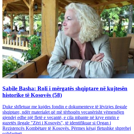
Sabile Basha: Roli i mërgatës shqiptare në kujtesën
historike të Kosovës (58)
Duke shfletuar me kujdes fondin e dokumenteve të lëvizjes ilegale
shqiptare, ndër materialet që më tërhoqën veçanërisht vëmendjen
gjendej edhe një fletë e veçantë, e cila mbante në krye emrin e
gazetës ilegale "Zëri i Kosovës", të identifikuar si Organ i
Rezistencës Kombëtare të Kosovës. Përmes kësaj fletushke shprehej
solidariteti...