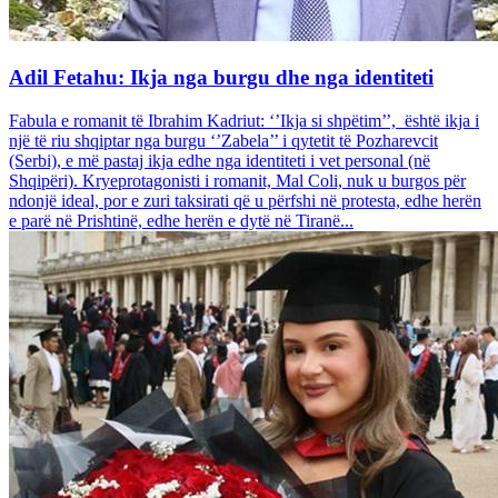
Adil Fetahu: Ikja nga burgu dhe nga identiteti
Fabula e romanit të Ibrahim Kadriut: ‘’Ikja si shpëtim’’, është ikja i
një të riu shqiptar nga burgu ‘’Zabela’’ i qytetit të Pozharevcit
(Serbi), e më pastaj ikja edhe nga identiteti i vet personal (në
Shqipëri). Kryeprotagonisti i romanit, Mal Coli, nuk u burgos për
ndonjë ideal, por e zuri taksirati që u përfshi në protesta, edhe herën
e parë në Prishtinë, edhe herën e dytë në Tiranë...