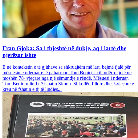
Fran Gjoka: Sa i thjeshtë në dukje, aq i lartë dhe
njerëzor ishte
E në kontekstin e të gjithave sa shkruajtëm më lart, bëjmë fjalë për
mësuesin e nderuar e të paharruar, Tom Beqiri, i cili ndërroi jetë në
moshën 78- vjeçare nga një sëmundje e rëndë. Mësuesi i nderuar,
Tom Beqiri u lind në fshatin Simon. Shkollën fillore dhe 7-vjeçare e
kreu në fshatin e tij të lindjes...