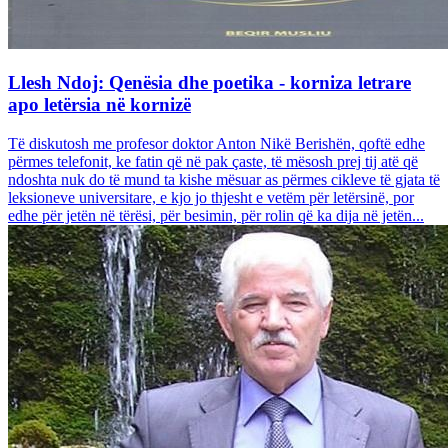
Llesh Ndoj: Qenësia dhe poetika - korniza letrare
apo letërsia në kornizë
Të diskutosh me profesor doktor Anton Nikë Berishën, qoftë edhe
përmes telefonit, ke fatin që në pak çaste, të mësosh prej tij atë që
ndoshta nuk do të mund ta kishe mësuar as përmes cikleve të gjata të
leksioneve universitare, e kjo jo thjesht e vetëm për letërsinë, por
edhe për jetën në tërësi, për besimin, për rolin që ka dija në jetën...