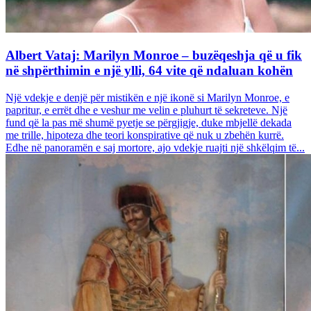
Albert Vataj: Marilyn Monroe – buzëqeshja që u fik
në shpërthimin e një ylli, 64 vite që ndaluan kohën
Një vdekje e denjë për mistikën e një ikonë si Marilyn Monroe, e
papritur, e errët dhe e veshur me velin e pluhurt të sekreteve. Një
fund që la pas më shumë pyetje se përgjigje, duke mbjellë dekada
me trille, hipoteza dhe teori konspirative që nuk u zbehën kurrë.
Edhe në panoramën e saj mortore, ajo vdekje ruajti një shkëlqim të...