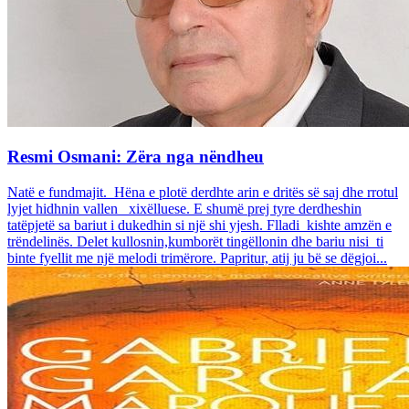
Resmi Osmani: Zëra nga nëndheu
Natë e fundmajit. Hëna e plotë derdhte arin e dritës së saj dhe rrotul
lyjet hidhnin vallen xixëlluese. E shumë prej tyre derdheshin
tatëpjetë sa bariut i dukedhin si një shi yjesh. Flladi kishte amzën e
trëndelinës. Delet kullosnin,kumborët tingëllonin dhe bariu nisi ti
binte fyellit me një melodi trimërore. Papritur, atij ju bë se dëgjoi...