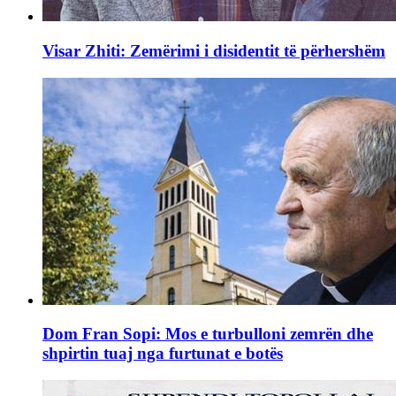
Visar Zhiti: Zemërimi i disidentit të përhershëm
Dom Fran Sopi: Mos e turbulloni zemrën dhe
shpirtin tuaj nga furtunat e botës