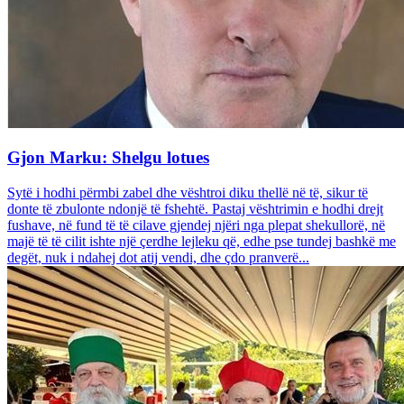
Gjon Marku: Shelgu lotues
Sytë i hodhi përmbi zabel dhe vështroi diku thellë në të, sikur të
donte të zbulonte ndonjë të fshehtë. Pastaj vështrimin e hodhi drejt
fushave, në fund të të cilave gjendej njëri nga plepat shekullorë, në
majë të të cilit ishte një çerdhe lejleku që, edhe pse tundej bashkë me
degët, nuk i ndahej dot atij vendi, dhe çdo pranverë...