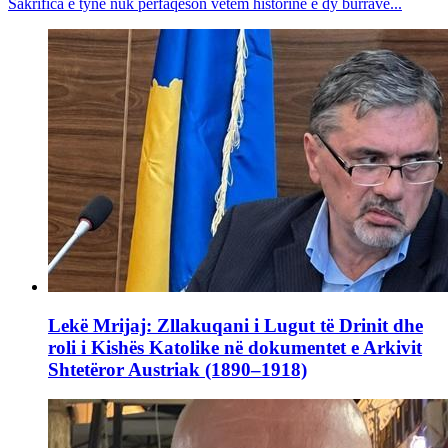
Sakrifica e tyne nuk përfaqëson vetëm historinë e dy burrave...
Lekë Mrijaj: Zllakuqani i Lugut të Drinit dhe
roli i Kishës Katolike në dokumentet e Arkivit
Shtetëror Austriak (1890–1918)