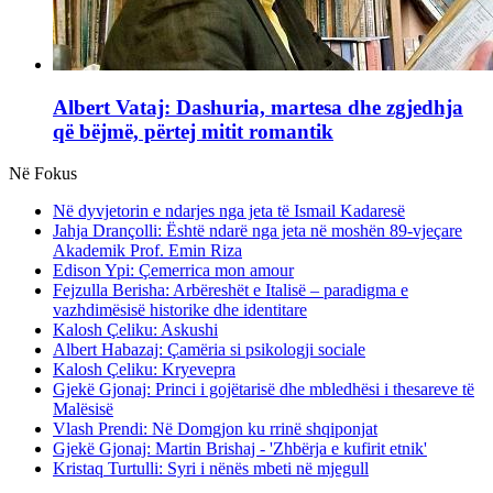
Albert Vataj: Dashuria, martesa dhe zgjedhja
që bëjmë, përtej mitit romantik
Në Fokus
Në dyvjetorin e ndarjes nga jeta të Ismail Kadaresë
Jahja Drançolli: Është ndarë nga jeta në moshën 89-vjeçare
Akademik Prof. Emin Riza
Edison Ypi: Çemerrica mon amour
Fejzulla Berisha: Arbëreshët e Italisë – paradigma e
vazhdimësisë historike dhe identitare
Kalosh Çeliku: Askushi
Albert Habazaj: Çamëria si psikologji sociale
Kalosh Çeliku: Kryevepra
Gjekë Gjonaj: Princi i gojëtarisë dhe mbledhësi i thesareve të
Malësisë
Vlash Prendi: Në Domgjon ku rrinë shqiponjat
Gjekë Gjonaj: Martin Brishaj - 'Zhbërja e kufirit etnik'
Kristaq Turtulli: Syri i nënës mbeti në mjegull