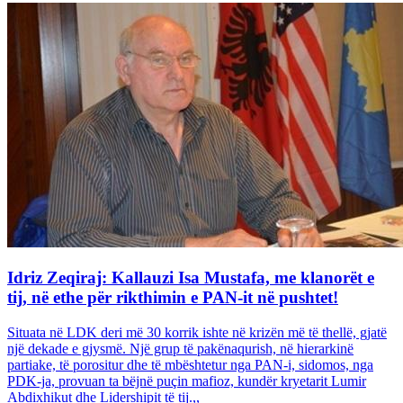
Idriz Zeqiraj: Kallauzi Isa Mustafa, me klanorët e
tij, në ethe për rikthimin e PAN-it në pushtet!
Situata në LDK deri më 30 korrik ishte në krizën më të thellë, gjatë
një dekade e gjysmë. Një grup të pakënaqurish, në hierarkinë
partiake, të porositur dhe të mbështetur nga PAN-i, sidomos, nga
PDK-ja, provuan ta bëjnë puçin mafioz, kundër kryetarit Lumir
Abdixhikut dhe Lidershipit të tij.,,