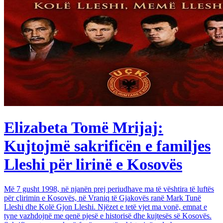
Elizabeta Tomë Mrijaj:
Kujtojmë sakrificën e familjes
Lleshi për lirinë e Kosovës
Më 7 gusht 1998, në njanën prej periudhave ma të vështira të luftës
për çlirimin e Kosovës, në Vraniq të Gjakovës ranë Mark Tunë
Lleshi dhe Kolë Gjon Lleshi. Njëzet e tetë vjet ma vonë, emnat e
tyne vazhdojnë me qenë pjesë e historisë dhe kujtesës së Kosovës.