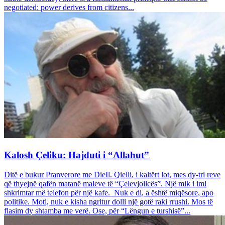
negotiated: power derives from citizens...
Kalosh Çeliku: Hajduti i “Allahut”
Ditë e bukur Pranverore me DieIl. Qielli, i kaltërt lot, mes dy-tri reve
që thyejnë qafën matanë maleve të “Çelevjollcës”. Një mik i imi
shkrimtar më telefon për një kafe. Nuk e di, a është miqësore, apo
politike. Moti, nuk e kisha ngritur dolli një gotë raki rrushi. Mos të
flasim dy shtamba me verë. Ose, për “Lëngun e turshisë”...