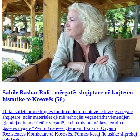
Sabile Basha: Roli i mërgatës shqiptare në kujtesën
historike të Kosovës (58)
Duke shfletuar me kujdes fondin e dokumenteve të lëvizjes ilegale
shqiptare, ndër materialet që më tërhoqën veçanërisht vëmendjen
gjendej edhe një fletë e veçantë, e cila mbante në krye emrin e
gazetës ilegale "Zëri i Kosovës", të identifikuar si Organ i
Rezistencës Kombëtare të Kosovës. Përmes kësaj fletushke shprehej
solidariteti...