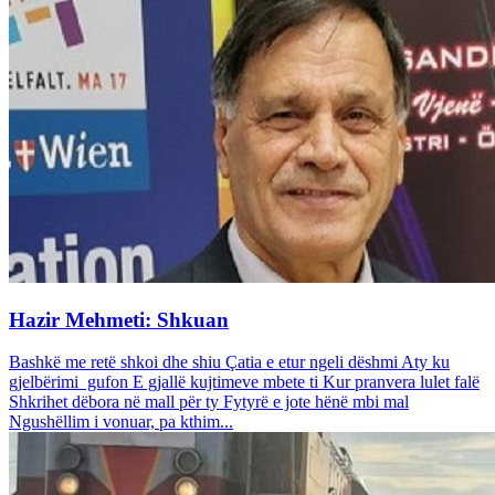
Hazir Mehmeti: Shkuan
Bashkë me retë shkoi dhe shiu Çatia e etur ngeli dëshmi Aty ku
gjelbërimi gufon E gjallë kujtimeve mbete ti Kur pranvera lulet falë
Shkrihet dëbora në mall për ty Fytyrë e jote hënë mbi mal
Ngushëllim i vonuar, pa kthim...