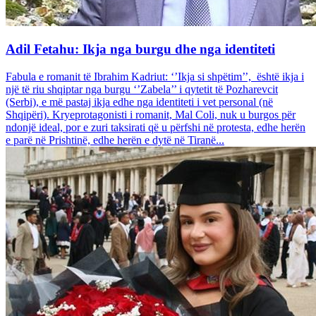
Adil Fetahu: Ikja nga burgu dhe nga identiteti
Fabula e romanit të Ibrahim Kadriut: ‘’Ikja si shpëtim’’, është ikja i
një të riu shqiptar nga burgu ‘’Zabela’’ i qytetit të Pozharevcit
(Serbi), e më pastaj ikja edhe nga identiteti i vet personal (në
Shqipëri). Kryeprotagonisti i romanit, Mal Coli, nuk u burgos për
ndonjë ideal, por e zuri taksirati që u përfshi në protesta, edhe herën
e parë në Prishtinë, edhe herën e dytë në Tiranë...