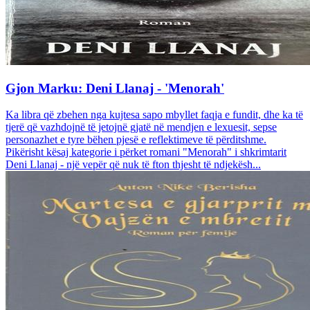
Gjon Marku: Deni Llanaj - 'Menorah'
Ka libra që zbehen nga kujtesa sapo mbyllet faqja e fundit, dhe ka të
tjerë që vazhdojnë të jetojnë gjatë në mendjen e lexuesit, sepse
personazhet e tyre bëhen pjesë e reflektimeve të përditshme.
Pikërisht kësaj kategorie i përket romani "Menorah" i shkrimtarit
Deni Llanaj - një vepër që nuk të fton thjesht të ndjekësh...