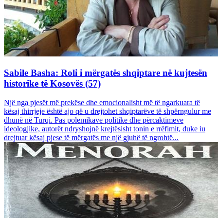
Sabile Basha: Roli i mërgatës shqiptare në kujtesën
historike të Kosovës (57)
Një nga pjesët më prekëse dhe emocionalisht më të ngarkuara të
kësaj thirrjeje është ajo që u drejtohet shqiptarëve të shpërngulur me
dhunë në Turqi. Pas polemikave politike dhe përcaktimeve
ideologjike, autorët ndryshojnë krejtësisht tonin e rrëfimit, duke iu
drejtuar kësaj pjese të mërgatës me një gjuhë të ngrohtë...