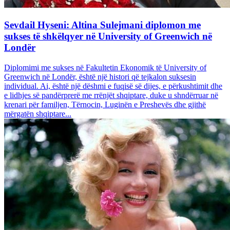
Sevdail Hyseni: Altina Sulejmani diplomon me
sukses të shkëlqyer në University of Greenwich në
Londër
Diplomimi me sukses në Fakultetin Ekonomik të University of
Greenwich në Londër, është një histori që tejkalon suksesin
individual. Ai, është një dëshmi e fuqisë së dijes, e përkushtimit dhe
e lidhjes së pandërprerë me rrënjët shqiptare, duke u shndërruar në
krenari për familjen, Tërnocin, Luginën e Preshevës dhe gjithë
mërgatën shqiptare...