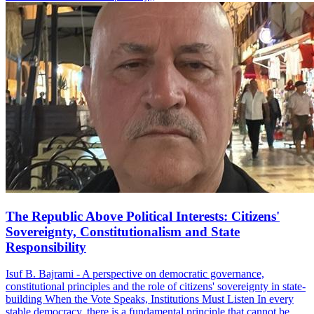
The Republic Above Political Interests: Citizens'
Sovereignty, Constitutionalism and State
Responsibility
Isuf B. Bajrami - A perspective on democratic governance,
constitutional principles and the role of citizens' sovereignty in state-
building When the Vote Speaks, Institutions Must Listen In every
stable democracy, there is a fundamental principle that cannot be