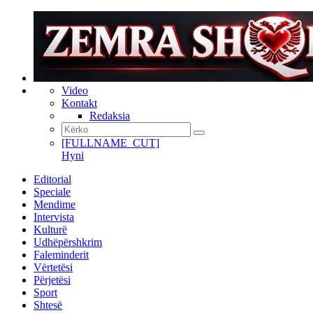
Video
Kontakt
Redaksia
[FULLNAME_CUT]
Hyni
Editorial
Speciale
Mendime
Intervista
Kulturë
Udhëpërshkrim
Faleminderit
Vërtetësi
Përjetësi
Sport
Shtesë