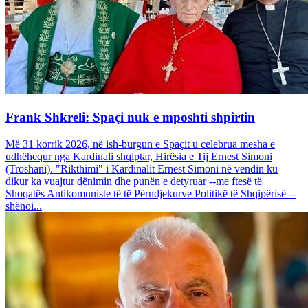
Frank Shkreli: Spaçi nuk e mposhti shpirtin
Më 31 korrik 2026, në ish-burgun e Spaçit u celebrua mesha e
udhëhequr nga Kardinali shqiptar, Hirësia e Tij Ernest Simoni
(Troshani). "Rikthimi" i Kardinalit Ernest Simoni në vendin ku
dikur ka vuajtur dënimin dhe punën e detyruar --me ftesë të
Shoqatës Antikomuniste të të Përndjekurve Politikë të Shqipërisë --
shënoi...