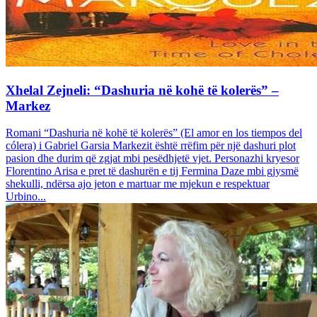
Xhelal Zejneli: “Dashuria në kohë të kolerës” –
Markez
Romani “Dashuria në kohë të kolerës” (El amor en los tiempos del
cólera) i Gabriel Garsia Markezit është rrëfim për një dashuri plot
pasion dhe durim që zgjat mbi pesëdhjetë vjet. Personazhi kryesor
Florentino Arisa e pret të dashurën e tij Fermina Daze mbi gjysmë
shekulli, ndërsa ajo jeton e martuar me mjekun e respektuar
Urbino...