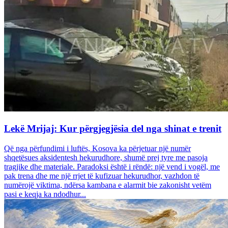
Lekë Mrijaj: Kur përgjegjësia del nga shinat e trenit
Që nga përfundimi i luftës, Kosova ka përjetuar një numër
shqetësues aksidentesh hekurudhore, shumë prej tyre me pasoja
tragjike dhe materiale. Paradoksi është i rëndë: një vend i vogël, me
pak trena dhe me një rrjet të kufizuar hekurudhor, vazhdon të
numërojë viktima, ndërsa kambana e alarmit bie zakonisht vetëm
pasi e keqja ka ndodhur...