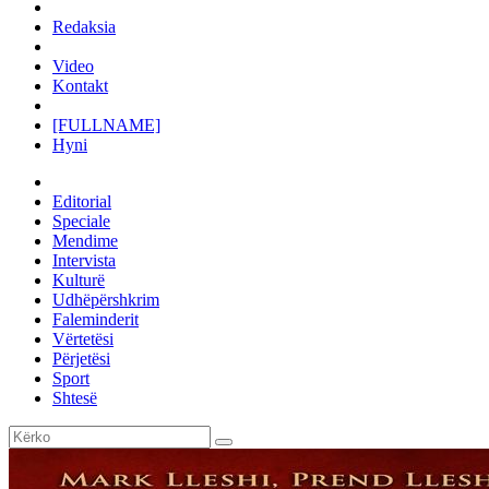
Redaksia
Video
Kontakt
[FULLNAME]
Hyni
Editorial
Speciale
Mendime
Intervista
Kulturë
Udhëpërshkrim
Faleminderit
Vërtetësi
Përjetësi
Sport
Shtesë