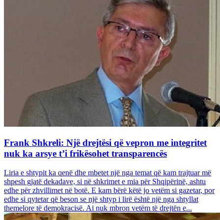
Frank Shkreli: Një drejtësi që vepron me integritet
nuk ka arsye t’i frikësohet transparencës
Liria e shtypit ka qenë dhe mbetet një nga temat që kam trajtuar më
shpesh gjatë dekadave, si në shkrimet e mia për Shqipërinë, ashtu
edhe për zhvillimet në botë. E kam bërë këtë jo vetëm si gazetar, por
edhe si qytetar që beson se një shtyp i lirë është një nga shtyllat
themelore të demokracisë. Ai nuk mbron vetëm të drejtën e...