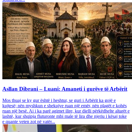
Asllan Dibrani – Luani: Amaneti i gurëve të Arbërit
Mos thuaj se ky gur është i heshtur, se guri i Arbërit ka gojë e
kujtesë; nën myshkun e shekujve ruan një emër, nën plagët e kohës
ruan një besë. Ai i ka parë agimet ilire, kur dielli përkëdhelte altarët e
lashtë, kur shqipja fluturonte mbi male të lira dhe njeriu i kësaj toke
e quante veten zot në vatër...