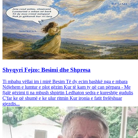
Shyqyri Fejzo: Besimi dhe Shpresa
Ti mbahu vëllai im i mirë Besim Të dy ecim bashkë nga e mbara
Ndjehem e lumtur e plot gëzim Kur të kam ty që çan përpara - Me
fjalë gëzimi ti na mbush shpirtin Ledhaton sedra e kureshtje gudulis
Ç'far ke që shumë e ke ulur ritmin Kur ironia e fatit frelëshuar
gjezdis...