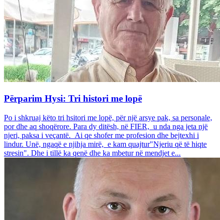
Përparim Hysi: Tri histori me lopë
Po i shkruaj këto tri hsitori me lopë, për një arsye pak, sa personale,
por dhe aq shoqërore. Para dy ditësh, në FIER, u nda nga jeta një
njeri, paksa i veçantë. Ai qe shofer me profesion dhe bejtexhi i
lindur. Unë, ngaqë e njihja mirë, e kam quajtur"Njeriu që të hiqte
stresin". Dhe i tillë ka qenë dhe ka mbetur në mendjet e...