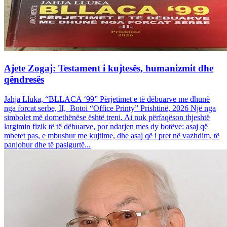
Ajete Zogaj: Testament i kujtesës, humanizmit dhe
qëndresës
Jahja Lluka, “BLLACA ‘99” Përjetimet e të dëbuarve me dhunë
nga forcat serbe, II, Botoi “Office Printy” Prishtinë, 2026 Një nga
simbolet më domethënëse është treni. Ai nuk përfaqëson thjeshtë
largimin fizik të të dëbuarve, por ndarjen mes dy botëve: asaj që
mbetet pas, e mbushur me kujtime, dhe asaj që i pret në vazhdim, të
panjohur dhe të pasigurtë...