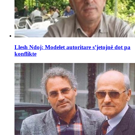
Llesh Ndoj: Modelet autoritare s’jetojnë dot pa
konflikte