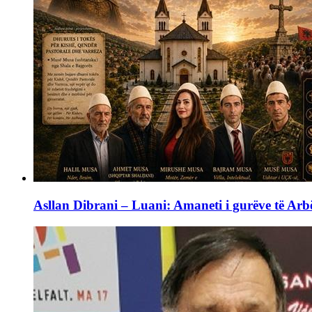
Asllan Dibrani – Luani: Amaneti i gurëve të Arbë