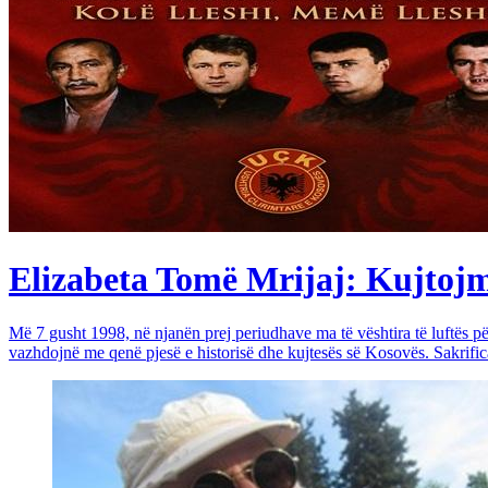
Elizabeta Tomë Mrijaj: Kujtojmë 
Më 7 gusht 1998, në njanën prej periudhave ma të vështira të luftës 
vazhdojnë me qenë pjesë e historisë dhe kujtesës së Kosovës. Sakrific