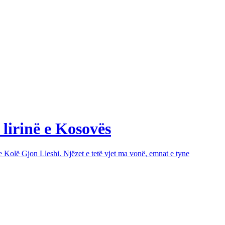
 lirinë e Kosovës
e Kolë Gjon Lleshi. Njëzet e tetë vjet ma vonë, emnat e tyne