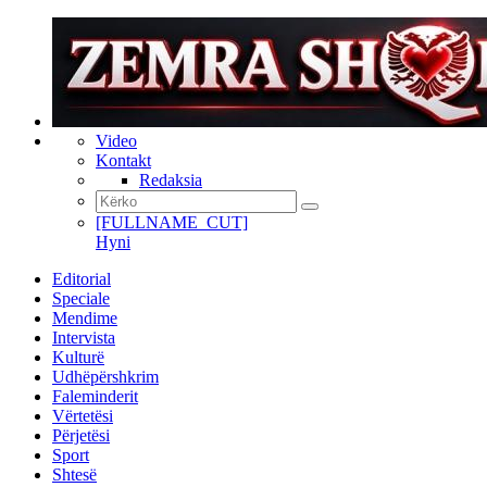
Video
Kontakt
Redaksia
[FULLNAME_CUT]
Hyni
Editorial
Speciale
Mendime
Intervista
Kulturë
Udhëpërshkrim
Faleminderit
Vërtetësi
Përjetësi
Sport
Shtesë