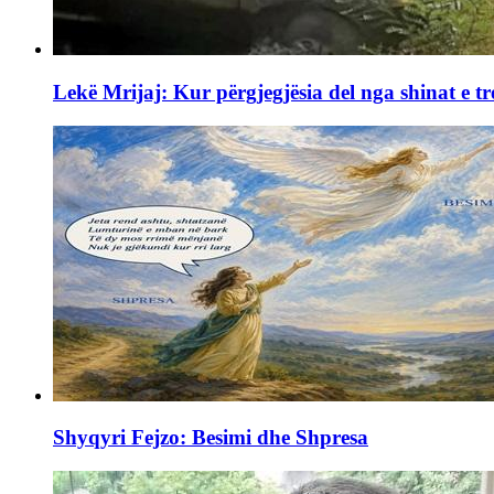
Lekë Mrijaj: Kur përgjegjësia del nga shinat e tr
Shyqyri Fejzo: Besimi dhe Shpresa