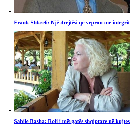
Frank Shkreli: Një drejtësi që vepron me integrit
Sabile Basha: Roli i mërgatës shqiptare në kujtes