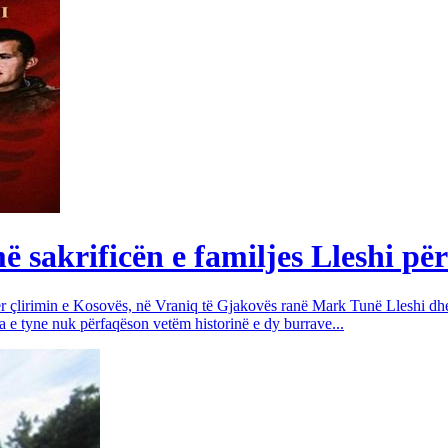
sakrificën e familjes Lleshi për
për çlirimin e Kosovës, në Vraniq të Gjakovës ranë Mark Tunë Lleshi dh
a e tyne nuk përfaqëson vetëm historinë e dy burrave...