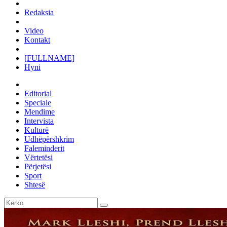
Redaksia
Video
Kontakt
[FULLNAME]
Hyni
Editorial
Speciale
Mendime
Intervista
Kulturë
Udhëpërshkrim
Faleminderit
Vërtetësi
Përjetësi
Sport
Shtesë