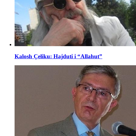
Kalosh Çeliku: Hajduti i “Allahut”