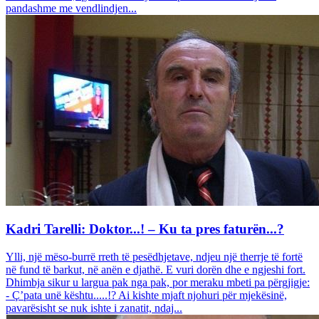
pandashme me vendlindjen...
Kadri Tarelli: Doktor...! – Ku ta pres faturën...?
Ylli, një mëso-burrë rreth të pesëdhjetave, ndjeu një therrje të fortë
në fund të barkut, në anën e djathë. E vuri dorën dhe e ngjeshi fort.
Dhimbja sikur u largua pak nga pak, por meraku mbeti pa përgjigje:
- Ç’pata unë kështu.....!? Ai kishte mjaft njohuri për mjekësinë,
pavarësisht se nuk ishte i zanatit, ndaj...