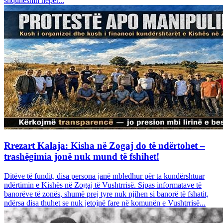
shquheshin nëpër...
Rrezart Kalaja: Kisha në Zogaj do të ndërtohet –
trashëgimia jonë nuk mund të fshihet!
Ditëve të fundit, disa persona janë mbledhur për ta kundërshtuar
ndërtimin e Kishës në Zogaj të Vushtrrisë. Sipas informatave të
banorëve të zonës, shumë prej tyre nuk njihen si banorë të fshatit,
ndërsa disa thuhet se nuk jetojnë fare në komunën e Vushtrrisë...