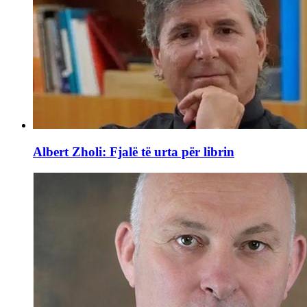
Albert Zholi: Fjalë të urta për librin