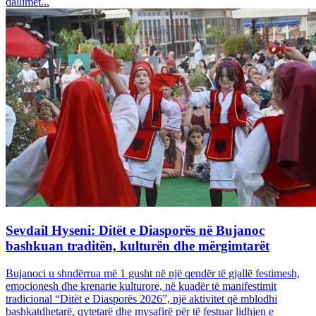
dallimet...
Sevdail Hyseni: Ditët e Diasporës në Bujanoc
bashkuan traditën, kulturën dhe mërgimtarët
Bujanoci u shndërrua më 1 gusht në një qendër të gjallë festimesh,
emocionesh dhe krenarie kulturore, në kuadër të manifestimit
tradicional “Ditët e Diasporës 2026”, një aktivitet që mblodhi
bashkatdhetarë, qytetarë dhe mysafirë për të festuar lidhjen e