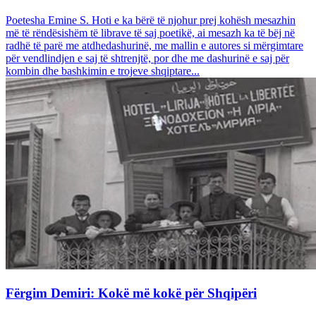
Poetesha Emine S. Hoti e ka bërë të njohur prej kohësh mesazhin
më të rëndësishëm të librave të saj poetikë, ai mesazh ka të bëj në
radhë të parë me atdhedashurinë, me mallin e autores si mërgimtare
për vendlindjen e saj të shtrenjtë, por dhe me dashurinë e saj për
kombin dhe bashkimin e trojeve shqiptare...
Fërgim Demiri: Kokë më kokë për Shqipëri