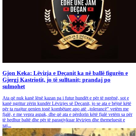
Gjon Keka: Lëvizja e Deçanit ka në ballë figurën e
Gjergj Kastriotit, jo të sulltanit; prandaj po
sulmohet
Ata që nuk kanë lënë kazan pa i futur hundët e për të ngrënë, sot e
kanë ngritur zërin kundër Lëvizjes së Deçanit, jo se ata e bëjnë këtë
për ta ruajtur qenien tonë kombëtare apo atë „tolerancë" vetëm me
fjalë, e me vepra aspak, dhe që ata e përdorin këtë fjalë vetëm sa për
të hedhur baltë dhe për të paragjykuar lëvizjen dhe themeluesit e
saj...