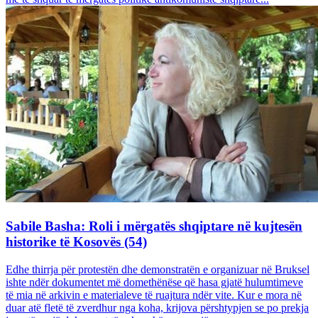
Sabile Basha: Roli i mërgatës shqiptare në kujtesën
historike të Kosovës (54)
Edhe thirrja për protestën dhe demonstratën e organizuar në Bruksel
ishte ndër dokumentet më domethënëse që hasa gjatë hulumtimeve
të mia në arkivin e materialeve të ruajtura ndër vite. Kur e mora në
duar atë fletë të zverdhur nga koha, krijova përshtypjen se po prekja