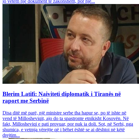
jo vetëm një dokument të zakonshëm, por një...
Blerim Latifi: Naiviteti diplomatik i Tiranës në
raport me Serbinë
Disa ditë më parë, një ministre serbe tha hapur se, po të ishte në
vend të Millosheviqit, ajo do ta spastronte etnikisht Kosovën. Në
fakt, Millosheviqi e pati provuar, por nuk ia doli. Sot, në Serbi, nga
shumica, e vetmja vërejtje që i bëhet është se ai dështoi në këtë
drejtim...