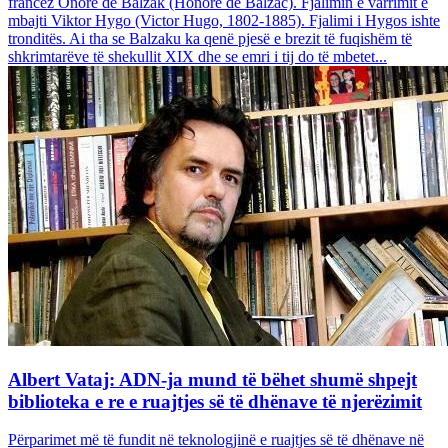
francez Onore dë Balzak (Honoré de Balzac). Fjalimin e varrimit e
mbajti Viktor Hygo (Victor Hugo, 1802-1885). Fjalimi i Hygos ishte
tronditës. Ai tha se Balzaku ka qenë pjesë e brezit të fuqishëm të
shkrimtarëve të shekullit XIX dhe se emri i tij do të mbetet...
Albert Vataj: ADN-ja mund të bëhet shumë shpejt
biblioteka e re e ruajtjes së të dhënave të njerëzimit
Përparimet më të fundit në teknologjinë e ruajtjes së të dhënave në