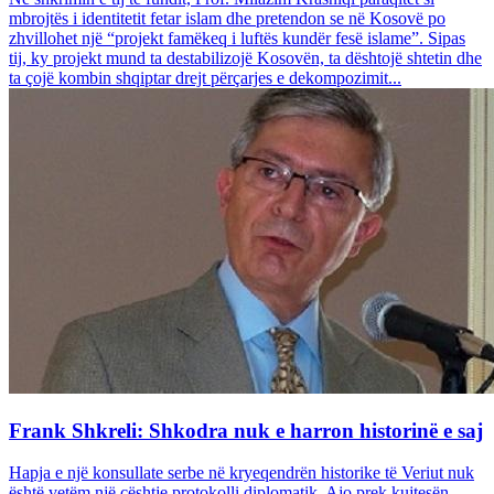
mbrojtës i identitetit fetar islam dhe pretendon se në Kosovë po
zhvillohet një “projekt famëkeq i luftës kundër fesë islame”. Sipas
tij, ky projekt mund ta destabilizojë Kosovën, ta dështojë shtetin dhe
ta çojë kombin shqiptar drejt përçarjes e dekompozimit...
Frank Shkreli: Shkodra nuk e harron historinë e saj
Hapja e një konsullate serbe në kryeqendrën historike të Veriut nuk
është vetëm një çështje protokolli diplomatik. Ajo prek kujtesën