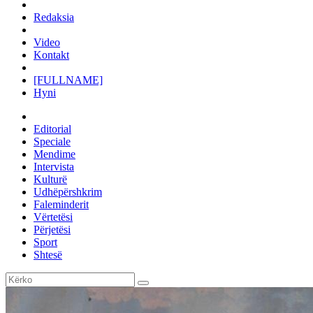
Redaksia
Video
Kontakt
[FULLNAME]
Hyni
Editorial
Speciale
Mendime
Intervista
Kulturë
Udhëpërshkrim
Faleminderit
Vërtetësi
Përjetësi
Sport
Shtesë