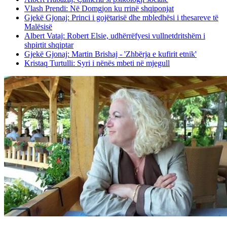
Vlash Prendi: Në Domgjon ku rrinë shqiponjat
Gjekë Gjonaj: Princi i gojëtarisë dhe mbledhësi i thesareve të
Malësisë
Albert Vataj: Robert Elsie, udhërrëfyesi vullnetdritshëm i
shpirtit shqiptar
Gjekë Gjonaj: Martin Brishaj - 'Zhbërja e kufirit etnik'
Kristaq Turtulli: Syri i nënës mbeti në mjegull