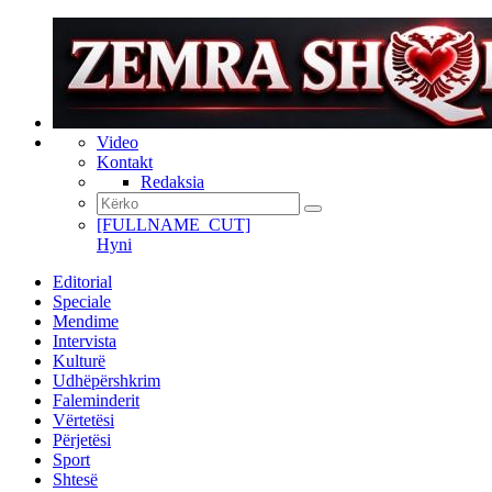
Video
Kontakt
Redaksia
[FULLNAME_CUT]
Hyni
Editorial
Speciale
Mendime
Intervista
Kulturë
Udhëpërshkrim
Faleminderit
Vërtetësi
Përjetësi
Sport
Shtesë