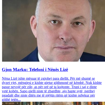
Gjon Marku: Telefoni i Nënës Lizë
Nëna Lizë ishte mësuar të zgjohej para diellit. Për më shumë se
dyzet vjet, mëngjesi e kishte gjetur gjithmonë në këmbë. Nuk kishte
pasur nevojë për zile, as për orë që ta kujtonte. Trupi i saj e dinte
vetë kohën. Sapo qielli niste të zbardhte, ajo hapte sytë, ngrihej
ngadalë dhe niste ditën me të njëjtin ritëm që kishte ndjekur për
gjithë jetën...