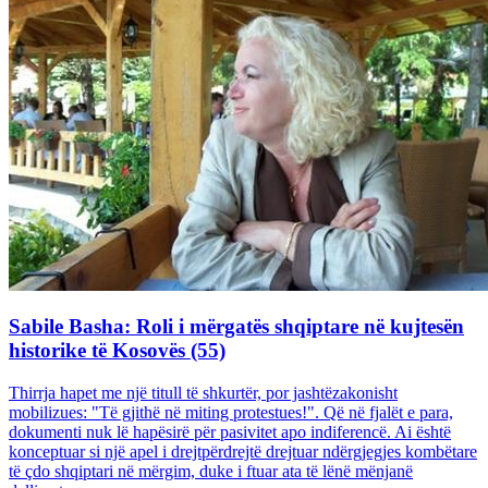
Sabile Basha: Roli i mërgatës shqiptare në kujtesën
historike të Kosovës (55)
Thirrja hapet me një titull të shkurtër, por jashtëzakonisht
mobilizues: "Të gjithë në miting protestues!". Që në fjalët e para,
dokumenti nuk lë hapësirë për pasivitet apo indiferencë. Ai është
konceptuar si një apel i drejtpërdrejtë drejtuar ndërgjegjes kombëtare
të çdo shqiptari në mërgim, duke i ftuar ata të lënë mënjanë