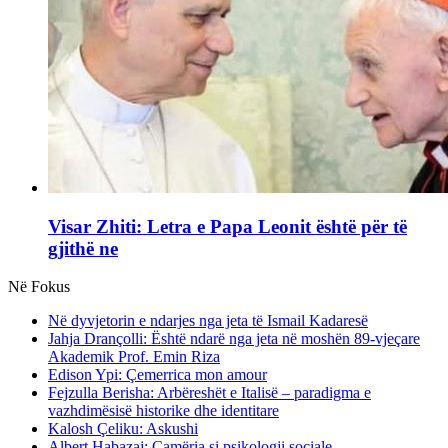
Visar Zhiti: Letra e Papa Leonit është për të
gjithë ne
Në Fokus
Në dyvjetorin e ndarjes nga jeta të Ismail Kadaresë
Jahja Drançolli: Është ndarë nga jeta në moshën 89-vjeçare
Akademik Prof. Emin Riza
Edison Ypi: Çemerrica mon amour
Fejzulla Berisha: Arbëreshët e Italisë – paradigma e
vazhdimësisë historike dhe identitare
Kalosh Çeliku: Askushi
Albert Habazaj: Çamëria si psikologji sociale