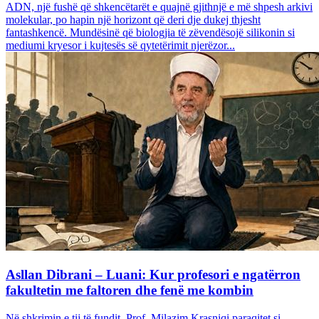
ADN, një fushë që shkencëtarët e quajnë gjithnjë e më shpesh arkivi
molekular, po hapin një horizont që deri dje dukej thjesht
fantashkencë. Mundësinë që biologjia të zëvendësojë silikonin si
mediumi kryesor i kujtesës së qytetërimit njerëzor...
Asllan Dibrani – Luani: Kur profesori e ngatërron
fakultetin me faltoren dhe fenë me kombin
Në shkrimin e tij të fundit, Prof. Milazim Krasniqi paraqitet si