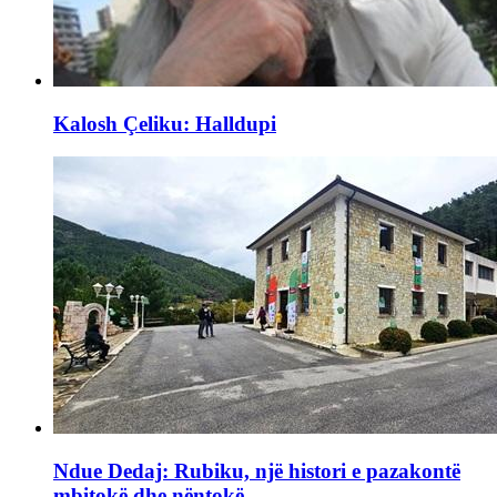
Kalosh Çeliku: Halldupi
Ndue Dedaj: Rubiku, një histori e pazakontë
mbitokë dhe nëntokë