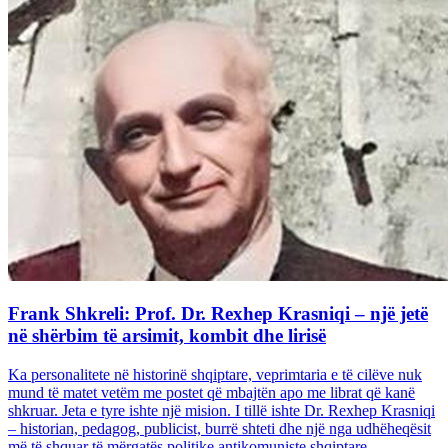
Frank Shkreli: Prof. Dr. Rexhep Krasniqi – një jetë
në shërbim të arsimit, kombit dhe lirisë
Ka personalitete në historinë shqiptare, veprimtaria e të cilëve nuk
mund të matet vetëm me postet që mbajtën apo me librat që kanë
shkruar. Jeta e tyre ishte një mision. I tillë ishte Dr. Rexhep Krasniqi
– historian, pedagog, publicist, burrë shteti dhe një nga udhëheqësit
më të shquar të mërgatës politike antikomuniste shqiptare...