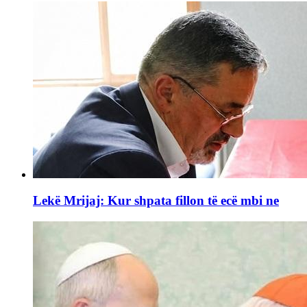
Lekë Mrijaj: Kur shpata fillon të ecë mbi ne