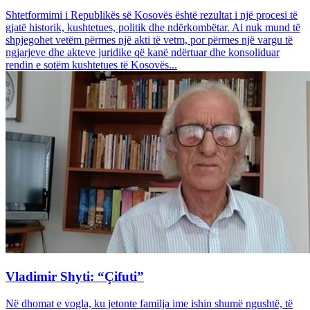
Shtetformimi i Republikës së Kosovës është rezultat i një procesi të
gjatë historik, kushtetues, politik dhe ndërkombëtar. Ai nuk mund të
shpjegohet vetëm përmes një akti të vetm, por përmes një vargu të
ngjarjeve dhe akteve juridike që kanë ndërtuar dhe konsoliduar
rendin e sotëm kushtetues të Kosovës...
Vladimir Shyti: “Çifuti”
Në dhomat e vogla, ku jetonte familja ime ishin shumë ngushtë, të