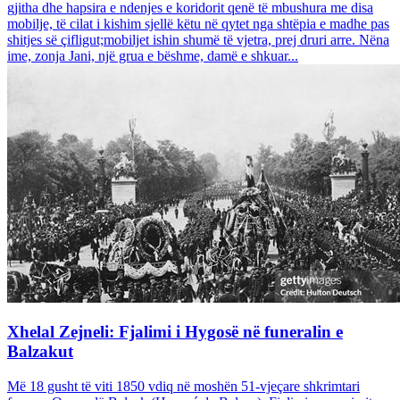
gjitha dhe hapsira e ndenjes e koridorit qenë të mbushura me disa
mobilje, të cilat i kishim sjellë këtu në qytet nga shtëpia e madhe pas
shitjes së çifligut;mobiljet ishin shumë të vjetra, prej druri arre. Nëna
ime, zonja Jani, një grua e bëshme, damë e shkuar...
Xhelal Zejneli: Fjalimi i Hygosë në funeralin e
Balzakut
Më 18 gusht të viti 1850 vdiq në moshën 51-vjeçare shkrimtari