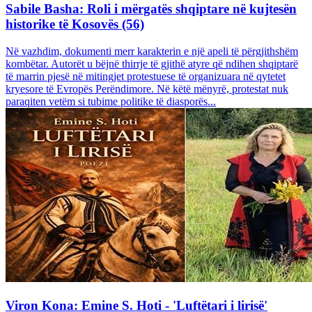
Sabile Basha: Roli i mërgatës shqiptare në kujtesën
historike të Kosovës (56)
Në vazhdim, dokumenti merr karakterin e një apeli të përgjithshëm
kombëtar. Autorët u bëjnë thirrje të gjithë atyre që ndihen shqiptarë
të marrin pjesë në mitingjet protestuese të organizuara në qytetet
kryesore të Evropës Perëndimore. Në këtë mënyrë, protestat nuk
paraqiten vetëm si tubime politike të diasporës...
Viron Kona: Emine S. Hoti - 'Luftëtari i lirisë'