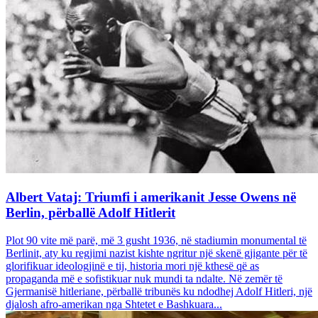
Albert Vataj: Triumfi i amerikanit Jesse Owens në
Berlin, përballë Adolf Hitlerit
Plot 90 vite më parë, më 3 gusht 1936, në stadiumin monumental të
Berlinit, aty ku regjimi nazist kishte ngritur një skenë gjigante për të
glorifikuar ideologjinë e tij, historia mori një kthesë që as
propaganda më e sofistikuar nuk mundi ta ndalte. Në zemër të
Gjermanisë hitleriane, përballë tribunës ku ndodhej Adolf Hitleri, një
djalosh afro-amerikan nga Shtetet e Bashkuara...