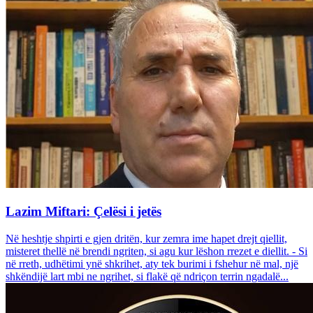
Lazim Miftari: Çelësi i jetës
Në heshtje shpirti e gjen dritën, kur zemra ime hapet drejt qiellit,
misteret thellë në brendi ngriten, si agu kur lëshon rrezet e diellit. - Si
në rreth, udhëtimi ynë shkrihet, aty tek burimi i fshehur në mal, një
shkëndijë lart mbi ne ngrihet, si flakë që ndriçon terrin ngadalë...