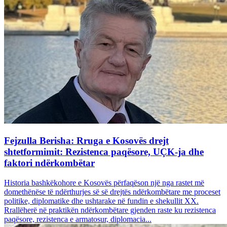
Fejzulla Berisha: Rruga e Kosovës drejt
shtetformimit: Rezistenca paqësore, UÇK-ja dhe
faktori ndërkombëtar
Historia bashkëkohore e Kosovës përfaqëson një nga rastet më
domethënëse të ndërthurjes së së drejtës ndërkombëtare me proceset
politike, diplomatike dhe ushtarake në fundin e shekullit XX.
Rrallëherë në praktikën ndërkombëtare gjenden raste ku rezistenca
paqësore, rezistenca e armatosur, diplomacia...