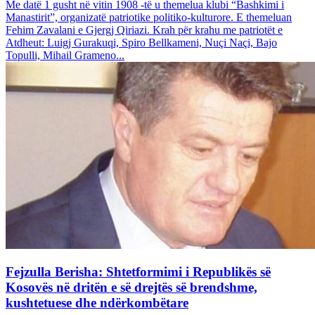
Me datë 1 gusht në vitin 1908 -të u themelua klubi “Bashkimi i
Manastirit”, organizatë patriotike politiko-kulturore. E themeluan
Fehim Zavalani e Gjergj Qiriazi. Krah për krahu me patriotët e
Atdheut: Luigj Gurakuqi, Spiro Bellkameni, Nuçi Naçi, Bajo
Topulli, Mihail Grameno...
Fejzulla Berisha: Shtetformimi i Republikës së
Kosovës në dritën e së drejtës së brendshme,
kushtetuese dhe ndërkombëtare