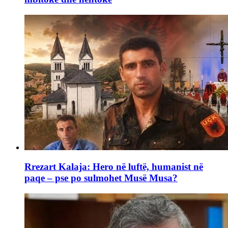
Rrezart Kalaja: Hero në luftë, humanist në
paqe – pse po sulmohet Musë Musa?