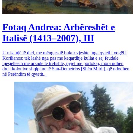
Fotaq Andrea: Arbëreshët e
Italisë (1413–2007), III
U nisa një të diel, me mëngjes të bukur vjeshte, nga qyteti i vogël i
Korilianos; tek lashë nga pas me keqardhje kullat e saj feudale,
ujësjellësin me arkadë të trefishtë, pyjet me portokaj, mora udhën
drejt kolonive shqiptare të San-Demetrios [Shën Mitrit], që ndodhen
në Perëndim të qytetit...