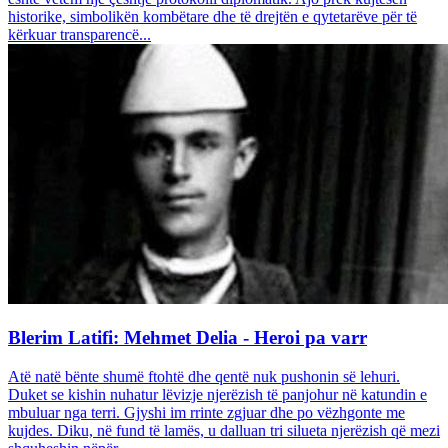
historike, simbolikën kombëtare dhe të drejtën e qytetarëve për të
kërkuar transparencë...
Blerim Latifi: Mehmet Delia - Heroi pa varr
Atë natë bënte shumë ftohtë dhe qentë nuk pushonin së lehuri.
Duket se kishin nuhatur lëvizje njerëzish të panjohur në katundin e
mbuluar nga terri. Gjyshi im rrinte zgjuar dhe po vëzhgonte me
kujdes. Diku, në fund të lamës, u dalluan tri silueta njerëzish që mezi