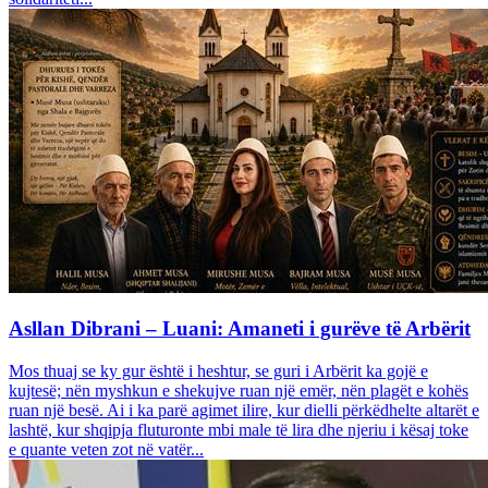
Asllan Dibrani – Luani: Amaneti i gurëve të Arbërit
Mos thuaj se ky gur është i heshtur, se guri i Arbërit ka gojë e
kujtesë; nën myshkun e shekujve ruan një emër, nën plagët e kohës
ruan një besë. Ai i ka parë agimet ilire, kur dielli përkëdhelte altarët e
lashtë, kur shqipja fluturonte mbi male të lira dhe njeriu i kësaj toke
e quante veten zot në vatër...