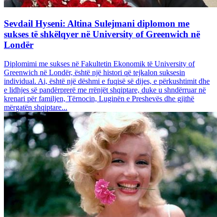
Sevdail Hyseni: Altina Sulejmani diplomon me
sukses të shkëlqyer në University of Greenwich në
Londër
Diplomimi me sukses në Fakultetin Ekonomik të University of
Greenwich në Londër, është një histori që tejkalon suksesin
individual. Ai, është një dëshmi e fuqisë së dijes, e përkushtimit dhe
e lidhjes së pandërprerë me rrënjët shqiptare, duke u shndërruar në
krenari për familjen, Tërnocin, Luginën e Preshevës dhe gjithë
mërgatën shqiptare...