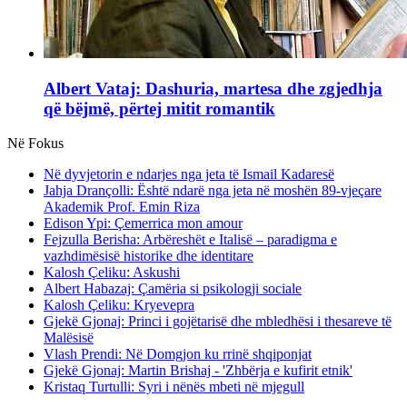
Albert Vataj: Dashuria, martesa dhe zgjedhja
që bëjmë, përtej mitit romantik
Në Fokus
Në dyvjetorin e ndarjes nga jeta të Ismail Kadaresë
Jahja Drançolli: Është ndarë nga jeta në moshën 89-vjeçare
Akademik Prof. Emin Riza
Edison Ypi: Çemerrica mon amour
Fejzulla Berisha: Arbëreshët e Italisë – paradigma e
vazhdimësisë historike dhe identitare
Kalosh Çeliku: Askushi
Albert Habazaj: Çamëria si psikologji sociale
Kalosh Çeliku: Kryevepra
Gjekë Gjonaj: Princi i gojëtarisë dhe mbledhësi i thesareve të
Malësisë
Vlash Prendi: Në Domgjon ku rrinë shqiponjat
Gjekë Gjonaj: Martin Brishaj - 'Zhbërja e kufirit etnik'
Kristaq Turtulli: Syri i nënës mbeti në mjegull