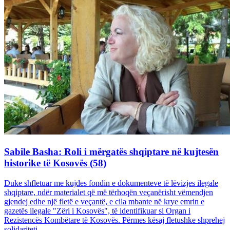
Sabile Basha: Roli i mërgatës shqiptare në kujtesën
historike të Kosovës (58)
Duke shfletuar me kujdes fondin e dokumenteve të lëvizjes ilegale
shqiptare, ndër materialet që më tërhoqën veçanërisht vëmendjen
gjendej edhe një fletë e veçantë, e cila mbante në krye emrin e
gazetës ilegale "Zëri i Kosovës", të identifikuar si Organ i
Rezistencës Kombëtare të Kosovës. Përmes kësaj fletushke shprehej
solidariteti...