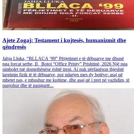
Ajete Zogaj: Testament i kujtesës, humanizmit dhe
qëndresës
Jahja Lluka, “BLLACA ‘99” Përjetimet e të dëbuarve me dhunë
nga forcat serbe, II, Botoi “Office Printy” Prishtinë, 2026 Një nga
simbolet më domethënëse është treni. Ai nuk përfaqëson thjeshtë
largimin fizik të të dëbuarve, por ndarjen mes dy botëve: asaj që
mbetet pas, e mbushur me kujtime, dhe asaj që i pret në vazhdim, të
panjohur dhe të pasigurtë...