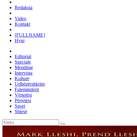
Redaksia
Video
Kontakt
[FULLNAME]
Hyni
Editorial
Speciale
Mendime
Intervista
Kulturë
Udhëpërshkrim
Faleminderit
Vërtetësi
Përjetësi
Sport
Shtesë