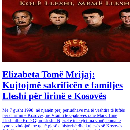
Elizabeta Tomë Mrijaj:
Kujtojmë sakrificën e familjes
Lleshi për lirinë e Kosovës
Më 7 gusht 1998, në njanën prej periudhave ma të vështira të luftës
për çlirimin e Kosovës, në Vraniq të Gjakovës ranë Mark Tunë
Lleshi dhe Kolë Gjon Lleshi. Njëzet e tetë vjet ma vonë, emnat e
tyne vazhdojnë me qenë pjesë e historisë dhe kujtesës së Kosovës.