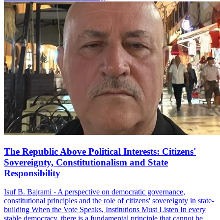
The Republic Above Political Interests: Citizens'
Sovereignty, Constitutionalism and State
Responsibility
Isuf B. Bajrami - A perspective on democratic governance,
constitutional principles and the role of citizens' sovereignty in state-
building When the Vote Speaks, Institutions Must Listen In every
stable democracy, there is a fundamental principle that cannot be