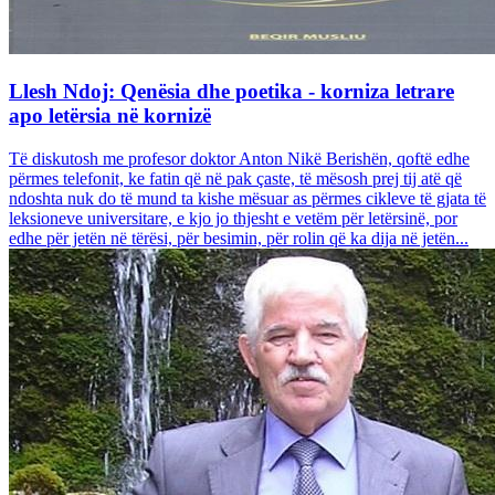
Llesh Ndoj: Qenësia dhe poetika - korniza letrare
apo letërsia në kornizë
Të diskutosh me profesor doktor Anton Nikë Berishën, qoftë edhe
përmes telefonit, ke fatin që në pak çaste, të mësosh prej tij atë që
ndoshta nuk do të mund ta kishe mësuar as përmes cikleve të gjata të
leksioneve universitare, e kjo jo thjesht e vetëm për letërsinë, por
edhe për jetën në tërësi, për besimin, për rolin që ka dija në jetën...