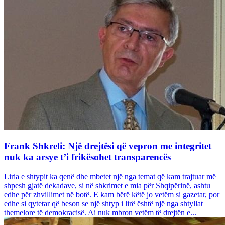
Frank Shkreli: Një drejtësi që vepron me integritet
nuk ka arsye t’i frikësohet transparencës
Liria e shtypit ka qenë dhe mbetet një nga temat që kam trajtuar më
shpesh gjatë dekadave, si në shkrimet e mia për Shqipërinë, ashtu
edhe për zhvillimet në botë. E kam bërë këtë jo vetëm si gazetar, por
edhe si qytetar që beson se një shtyp i lirë është një nga shtyllat
themelore të demokracisë. Ai nuk mbron vetëm të drejtën e...