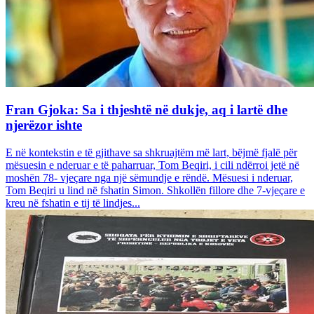
Fran Gjoka: Sa i thjeshtë në dukje, aq i lartë dhe
njerëzor ishte
E në kontekstin e të gjithave sa shkruajtëm më lart, bëjmë fjalë për
mësuesin e nderuar e të paharruar, Tom Beqiri, i cili ndërroi jetë në
moshën 78- vjeçare nga një sëmundje e rëndë. Mësuesi i nderuar,
Tom Beqiri u lind në fshatin Simon. Shkollën fillore dhe 7-vjeçare e
kreu në fshatin e tij të lindjes...