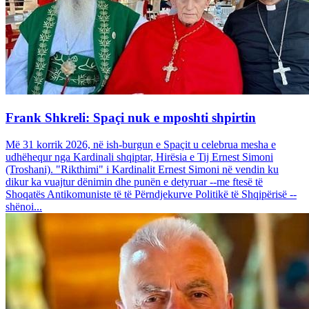
Frank Shkreli: Spaçi nuk e mposhti shpirtin
Më 31 korrik 2026, në ish-burgun e Spaçit u celebrua mesha e
udhëhequr nga Kardinali shqiptar, Hirësia e Tij Ernest Simoni
(Troshani). "Rikthimi" i Kardinalit Ernest Simoni në vendin ku
dikur ka vuajtur dënimin dhe punën e detyruar --me ftesë të
Shoqatës Antikomuniste të të Përndjekurve Politikë të Shqipërisë --
shënoi...