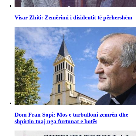
Visar Zhiti: Zemërimi i disidentit të përhershëm
Dom Fran Sopi: Mos e turbulloni zemrën dhe
shpirtin tuaj nga furtunat e botës