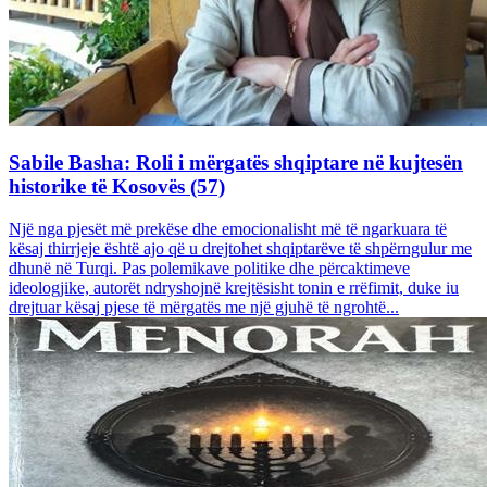
Sabile Basha: Roli i mërgatës shqiptare në kujtesën
historike të Kosovës (57)
Një nga pjesët më prekëse dhe emocionalisht më të ngarkuara të
kësaj thirrjeje është ajo që u drejtohet shqiptarëve të shpërngulur me
dhunë në Turqi. Pas polemikave politike dhe përcaktimeve
ideologjike, autorët ndryshojnë krejtësisht tonin e rrëfimit, duke iu
drejtuar kësaj pjese të mërgatës me një gjuhë të ngrohtë...