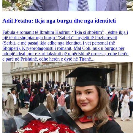
Adil Fetahu: Ikja nga burgu dhe nga identiteti
Fabula e romanit të Ibrahim Kadriut: ‘’Ikja si shpëtim’’, është ikja i
një të riu shqiptar nga burgu ‘’Zabela’’ i qytetit të Pozharevcit
(Serbi), e më pastaj ikja edhe nga identiteti i vet personal (në
Shqipëri). Kryeprotagonisti i romanit, Mal Coli, nuk u burgos për
ndonjë ideal, por e zuri taksirati që u përfshi në protesta, edhe herën
e parë në Prishtinë, edhe herën e dytë në Tiranë...