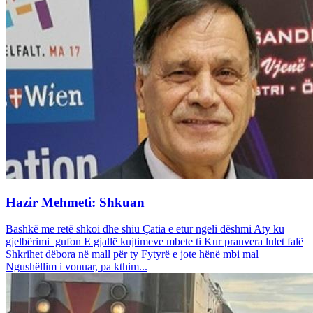
Hazir Mehmeti: Shkuan
Bashkë me retë shkoi dhe shiu Çatia e etur ngeli dëshmi Aty ku
gjelbërimi gufon E gjallë kujtimeve mbete ti Kur pranvera lulet falë
Shkrihet dëbora në mall për ty Fytyrë e jote hënë mbi mal
Ngushëllim i vonuar, pa kthim...