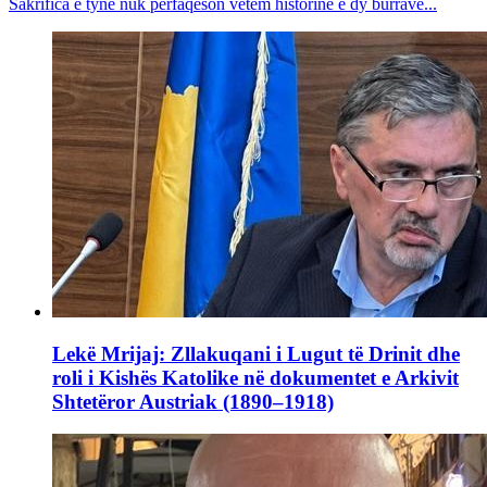
Sakrifica e tyne nuk përfaqëson vetëm historinë e dy burrave...
Lekë Mrijaj: Zllakuqani i Lugut të Drinit dhe
roli i Kishës Katolike në dokumentet e Arkivit
Shtetëror Austriak (1890–1918)