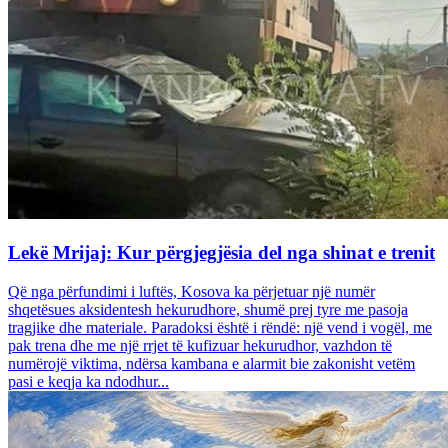
Lekë Mrijaj: Kur përgjegjësia del nga shinat e trenit
Që nga përfundimi i luftës, Kosova ka përjetuar një numër
shqetësues aksidentesh hekurudhore, shumë prej tyre me pasoja
tragjike dhe materiale. Paradoksi është i rëndë: një vend i vogël, me
pak trena dhe me një rrjet të kufizuar hekurudhor, vazhdon të
numërojë viktima, ndërsa kambana e alarmit bie zakonisht vetëm
pasi e keqja ka ndodhur...