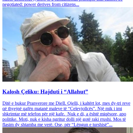
negotiated: power derives from citizens...
Kalosh Çeliku: Hajduti i “Allahut”
Ditë e bukur Pranverore me DieIl. Qielli, i kaltërt lot, mes dy-tri reve
që thyejnë qafën matanë maleve të “Çelevjollcës”. Një mik i imi
shkrimtar më telefon për një kafe. Nuk e di, a është miqësore, apo
politike. Moti, nuk e kisha ngritur dolli një gotë raki rrushi. Mos të
flasim dy shtamba me verë. Ose, për “Lëngun e turshisë”...