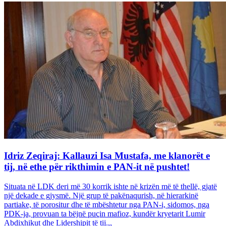
Idriz Zeqiraj: Kallauzi Isa Mustafa, me klanorët e
tij, në ethe për rikthimin e PAN-it në pushtet!
Situata në LDK deri më 30 korrik ishte në krizën më të thellë, gjatë
një dekade e gjysmë. Një grup të pakënaqurish, në hierarkinë
partiake, të porositur dhe të mbështetur nga PAN-i, sidomos, nga
PDK-ja, provuan ta bëjnë puçin mafioz, kundër kryetarit Lumir
Abdixhikut dhe Lidershipit të tij.,,