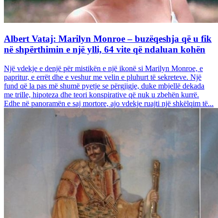
Albert Vataj: Marilyn Monroe – buzëqeshja që u fik
në shpërthimin e një ylli, 64 vite që ndaluan kohën
Një vdekje e denjë për mistikën e një ikonë si Marilyn Monroe, e
papritur, e errët dhe e veshur me velin e pluhurt të sekreteve. Një
fund që la pas më shumë pyetje se përgjigje, duke mbjellë dekada
me trille, hipoteza dhe teori konspirative që nuk u zbehën kurrë.
Edhe në panoramën e saj mortore, ajo vdekje ruajti një shkëlqim të...