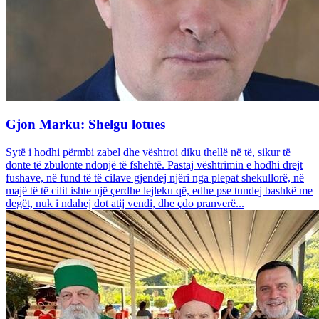
Gjon Marku: Shelgu lotues
Sytë i hodhi përmbi zabel dhe vështroi diku thellë në të, sikur të
donte të zbulonte ndonjë të fshehtë. Pastaj vështrimin e hodhi drejt
fushave, në fund të të cilave gjendej njëri nga plepat shekullorë, në
majë të të cilit ishte një çerdhe lejleku që, edhe pse tundej bashkë me
degët, nuk i ndahej dot atij vendi, dhe çdo pranverë...