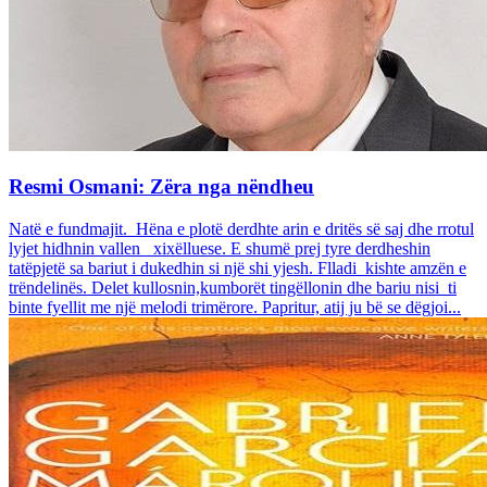
Resmi Osmani: Zëra nga nëndheu
Natë e fundmajit. Hëna e plotë derdhte arin e dritës së saj dhe rrotul
lyjet hidhnin vallen xixëlluese. E shumë prej tyre derdheshin
tatëpjetë sa bariut i dukedhin si një shi yjesh. Flladi kishte amzën e
trëndelinës. Delet kullosnin,kumborët tingëllonin dhe bariu nisi ti
binte fyellit me një melodi trimërore. Papritur, atij ju bë se dëgjoi...