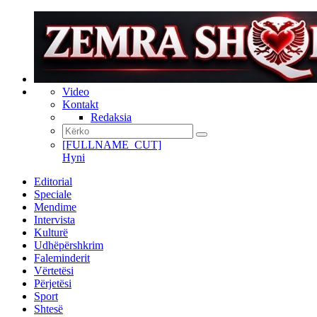
Video
Kontakt
Redaksia
[FULLNAME_CUT]
Hyni
Editorial
Speciale
Mendime
Intervista
Kulturë
Udhëpërshkrim
Faleminderit
Vërtetësi
Përjetësi
Sport
Shtesë