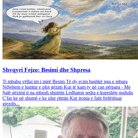
Shyqyri Fejzo: Besimi dhe Shpresa
Ti mbahu vëllai im i mirë Besim Të dy ecim bashkë nga e mbara
Ndjehem e lumtur e plot gëzim Kur të kam ty që çan përpara - Me
fjalë gëzimi ti na mbush shpirtin Ledhaton sedra e kureshtje gudulis
Ç'far ke që shumë e ke ulur ritmin Kur ironia e fatit frelëshuar
gjezdis...