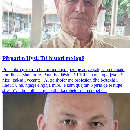
Përparim Hysi: Tri histori me lopë
Po i shkruaj këto tri hsitori me lopë, për një arsye pak, sa personale,
por dhe aq shoqërore. Para dy ditësh, në FIER, u nda nga jeta një
njeri, paksa i veçantë. Ai qe shofer me profesion dhe bejtexhi i
lindur. Unë, ngaqë e njihja mirë, e kam quajtur"Njeriu që të hiqte
stresin". Dhe i tillë ka qenë dhe ka mbetur në mendjet e...