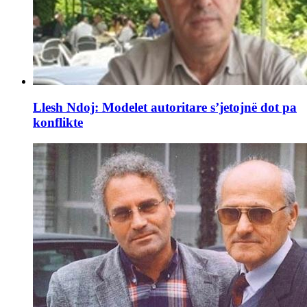
Llesh Ndoj: Modelet autoritare s’jetojnë dot pa
konflikte