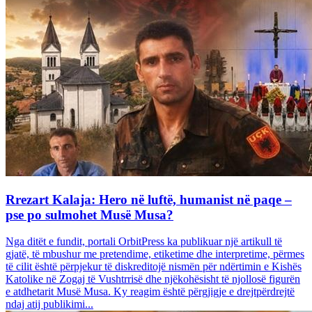
Rrezart Kalaja: Hero në luftë, humanist në paqe –
pse po sulmohet Musë Musa?
Nga ditët e fundit, portali OrbitPress ka publikuar një artikull të
gjatë, të mbushur me pretendime, etiketime dhe interpretime, përmes
të cilit është përpjekur të diskreditojë nismën për ndërtimin e Kishës
Katolike në Zogaj të Vushtrrisë dhe njëkohësisht të njollosë figurën
e atdhetarit Musë Musa. Ky reagim është përgjigje e drejtpërdrejtë
ndaj atij publikimi...