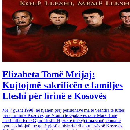
Elizabeta Tomë Mrijaj:
Kujtojmë sakrificën e familjes
Lleshi për lirinë e Kosovës
Më 7 gusht 1998, në njanën prej periudhave ma të vështira të luftës
për çlirimin e Kosovës, në Vraniq të Gjakovës ranë Mark Tunë
Lleshi dhe Kolë Gjon Lleshi. Njëzet e tetë vjet ma vonë, emnat e
tyne vazhdojnë me qenë pjesë e historisë dhe kujtesës së Kosovës.