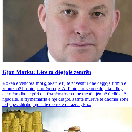
Gjon Marku: Lëre ta dëgjojë zemrën
Kokën e vendosa mbi gjoksin e tij të zhveshur dhe dëgjoja ritmin e
zemrës që i rrihte pa ndërprerje. Ai flinte, kurse unë doja ta ndieja
atë ritëm dhe të përkoja frymëmarrjen time me të tijën, të thellë e të
ngadaltë, si frymëmarrja e një dragoi. Jashtë mureve të dhomës sonë
të fjetjes shtrihej një natë e errët e e trazuar, ku...