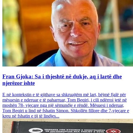
Fran Gjoka: Sa i thjeshtë në dukje, aq i lartë dhe
njerëzor ishte
E në kontekstin e të gjithave sa shkruajtëm më lart, bëjmë fjalë për
mësuesin e nderuar e të paharruar, Tom Beqiri, i cili ndërroi jetë në
moshën 78- vjeçare nga një sëmundje e rëndë. Mësuesi i nderuar,
Tom Beqiri u lind në fshatin Simon. Shkollën fillore dhe 7-vjeçare e
kreu në fshatin e tij të lindjes...