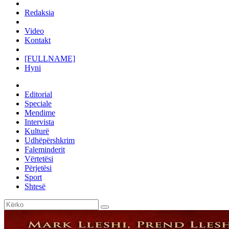
Redaksia
Video
Kontakt
[FULLNAME]
Hyni
Editorial
Speciale
Mendime
Intervista
Kulturë
Udhëpërshkrim
Faleminderit
Vërtetësi
Përjetësi
Sport
Shtesë