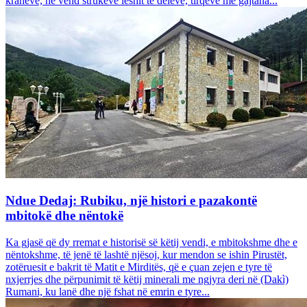
krahëve, në vend strukeve leshit të deleve, tirqëve me gajtana...
Ndue Dedaj: Rubiku, një histori e pazakontë
mbitokë dhe nëntokë
Ka gjasë që dy rremat e historisë së këtij vendi, e mbitokshme dhe e
nëntokshme, të jenë të lashtë njësoj, kur mendon se ishin Pirustët,
zotëruesit e bakrit të Matit e Mirditës, që e çuan zejen e tyre të
nxjerrjes dhe përpunimit të këtij minerali me ngjyra deri në (Dakì)
Rumani, ku lanë dhe një fshat në emrin e tyre...