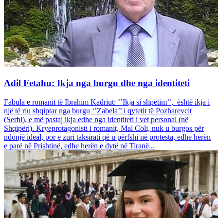
Adil Fetahu: Ikja nga burgu dhe nga identiteti
Fabula e romanit të Ibrahim Kadriut: ‘’Ikja si shpëtim’’, është ikja i
një të riu shqiptar nga burgu ‘’Zabela’’ i qytetit të Pozharevcit
(Serbi), e më pastaj ikja edhe nga identiteti i vet personal (në
Shqipëri). Kryeprotagonisti i romanit, Mal Coli, nuk u burgos për
ndonjë ideal, por e zuri taksirati që u përfshi në protesta, edhe herën
e parë në Prishtinë, edhe herën e dytë në Tiranë...