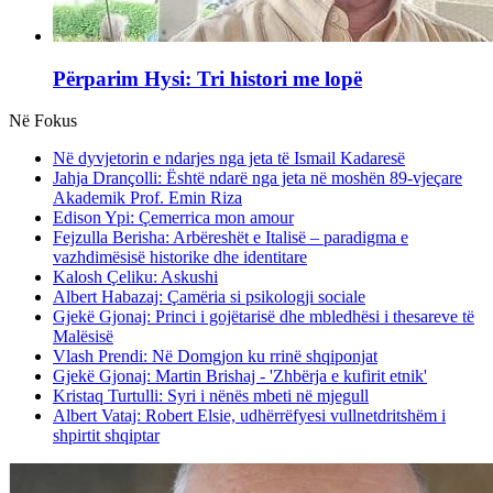
Përparim Hysi: Tri histori me lopë
Në Fokus
Në dyvjetorin e ndarjes nga jeta të Ismail Kadaresë
Jahja Drançolli: Është ndarë nga jeta në moshën 89-vjeçare
Akademik Prof. Emin Riza
Edison Ypi: Çemerrica mon amour
Fejzulla Berisha: Arbëreshët e Italisë – paradigma e
vazhdimësisë historike dhe identitare
Kalosh Çeliku: Askushi
Albert Habazaj: Çamëria si psikologji sociale
Gjekë Gjonaj: Princi i gojëtarisë dhe mbledhësi i thesareve të
Malësisë
Vlash Prendi: Në Domgjon ku rrinë shqiponjat
Gjekë Gjonaj: Martin Brishaj - 'Zhbërja e kufirit etnik'
Kristaq Turtulli: Syri i nënës mbeti në mjegull
Albert Vataj: Robert Elsie, udhërrëfyesi vullnetdritshëm i
shpirtit shqiptar