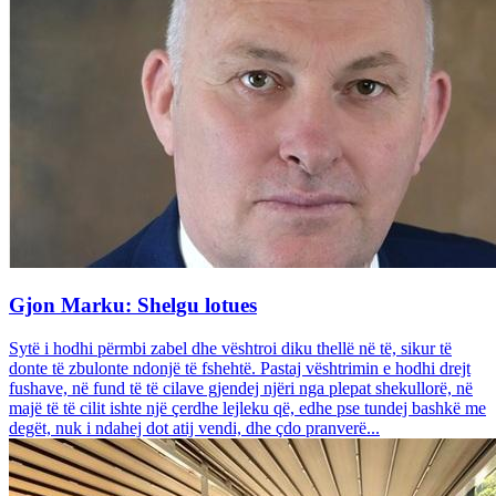
Gjon Marku: Shelgu lotues
Sytë i hodhi përmbi zabel dhe vështroi diku thellë në të, sikur të
donte të zbulonte ndonjë të fshehtë. Pastaj vështrimin e hodhi drejt
fushave, në fund të të cilave gjendej njëri nga plepat shekullorë, në
majë të të cilit ishte një çerdhe lejleku që, edhe pse tundej bashkë me
degët, nuk i ndahej dot atij vendi, dhe çdo pranverë...