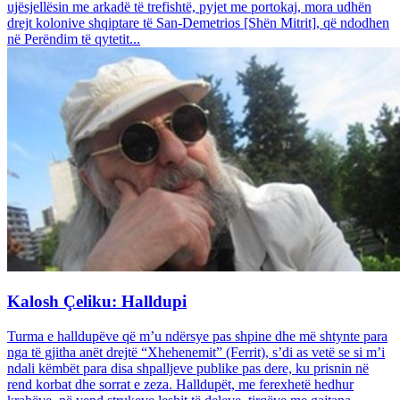
ujësjellësin me arkadë të trefishtë, pyjet me portokaj, mora udhën
drejt kolonive shqiptare të San-Demetrios [Shën Mitrit], që ndodhen
në Perëndim të qytetit...
Kalosh Çeliku: Halldupi
Turma e halldupëve që m’u ndërsye pas shpine dhe më shtynte para
nga të gjitha anët drejtë “Xhehenemit” (Ferrit), s’di as vetë se si m’i
ndali këmbët para disa shpalljeve publike pas dere, ku prisnin në
rend korbat dhe sorrat e zeza. Halldupët, me ferexhetë hedhur