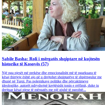
Sabile Basha: Roli i mërgatës shqiptare në kujtesën
historike të Kosovës (57)
Një nga pjesët më prekëse dhe emocionalisht më të ngarkuara të
kësaj thirrjeje është ajo që u drejtohet shqiptarëve të shpërngulur me
dhunë në Turqi. Pas polemikave politike dhe përcaktimeve
ideologjike, autorët ndryshojnë krejtësisht tonin e rrëfimit, duke iu
drejtuar kësaj pjese të mërgatës me një gjuhë të ngrohtë...