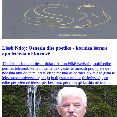
Llesh Ndoj: Qenësia dhe poetika - korniza letrare
apo letërsia në kornizë
Të diskutosh me profesor doktor Anton Nikë Berishën, qoftë edhe
përmes telefonit, ke fatin që në pak çaste, të mësosh prej tij atë që
ndoshta nuk do të mund ta kishe mësuar as përmes cikleve të gjata të
leksioneve universitare, e kjo jo thjesht e vetëm për letërsinë, por
edhe për jetën në tërësi, për besimin, për rolin që ka dija në jetën...