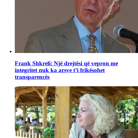
Frank Shkreli: Një drejtësi që vepron me
integritet nuk ka arsye t’i frikësohet
transparencës