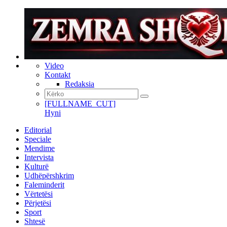
Video
Kontakt
Redaksia
[FULLNAME_CUT]
Hyni
Editorial
Speciale
Mendime
Intervista
Kulturë
Udhëpërshkrim
Faleminderit
Vërtetësi
Përjetësi
Sport
Shtesë