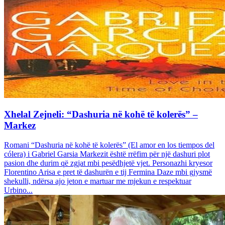
Xhelal Zejneli: “Dashuria në kohë të kolerës” –
Markez
Romani “Dashuria në kohë të kolerës” (El amor en los tiempos del
cólera) i Gabriel Garsia Markezit është rrëfim për një dashuri plot
pasion dhe durim që zgjat mbi pesëdhjetë vjet. Personazhi kryesor
Florentino Arisa e pret të dashurën e tij Fermina Daze mbi gjysmë
shekulli, ndërsa ajo jeton e martuar me mjekun e respektuar
Urbino...