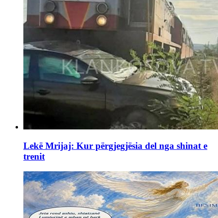
Lekë Mrijaj: Kur përgjegjësia del nga shinat e
trenit