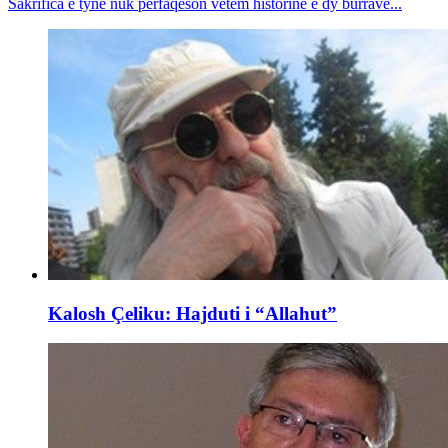
Sakrifica e tyne nuk përfaqëson vetëm historinë e dy burrave...
Kalosh Çeliku: Hajduti i “Allahut”