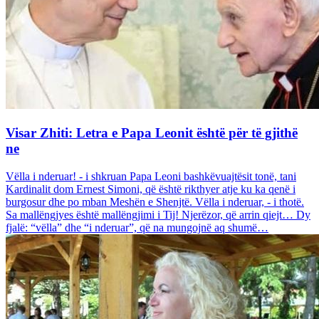
Visar Zhiti: Letra e Papa Leonit është për të gjithë
ne
Vëlla i nderuar! - i shkruan Papa Leoni bashkëvuajtësit tonë, tani
Kardinalit dom Ernest Simoni, që është rikthyer atje ku ka qenë i
burgosur dhe po mban Meshën e Shenjtë. Vëlla i nderuar, - i thotë.
Sa mallëngjyes është mallëngjimi i Tij! Njerëzor, që arrin qiejt… Dy
fjalë: “vëlla” dhe “i nderuar”, që na mungojnë aq shumë…