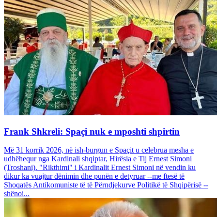
Frank Shkreli: Spaçi nuk e mposhti shpirtin
Më 31 korrik 2026, në ish-burgun e Spaçit u celebrua mesha e
udhëhequr nga Kardinali shqiptar, Hirësia e Tij Ernest Simoni
(Troshani). "Rikthimi" i Kardinalit Ernest Simoni në vendin ku
dikur ka vuajtur dënimin dhe punën e detyruar --me ftesë të
Shoqatës Antikomuniste të të Përndjekurve Politikë të Shqipërisë --
shënoi...