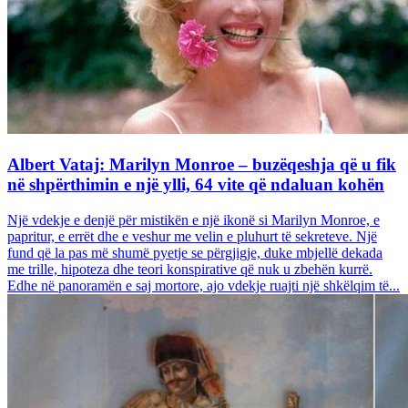
Albert Vataj: Marilyn Monroe – buzëqeshja që u fik
në shpërthimin e një ylli, 64 vite që ndaluan kohën
Një vdekje e denjë për mistikën e një ikonë si Marilyn Monroe, e
papritur, e errët dhe e veshur me velin e pluhurt të sekreteve. Një
fund që la pas më shumë pyetje se përgjigje, duke mbjellë dekada
me trille, hipoteza dhe teori konspirative që nuk u zbehën kurrë.
Edhe në panoramën e saj mortore, ajo vdekje ruajti një shkëlqim të...