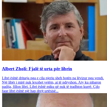
Albert Zholi: Fjalë të urta për librin
Libri është dritarja nga e cila njeriu sheh botën pa lëvizur nga vendi.
Një libër i mirë nuk lexohet vetëm, ai të ndryshon. Aty ku mbaron
padija, fillon libri. Libri është miku që nuk të tradhton kurrë. Çdo
faqe libri është një hap drejt urtësisë...