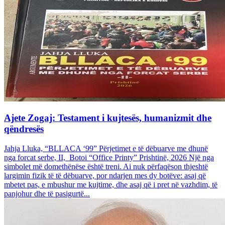
Ajete Zogaj: Testament i kujtesës, humanizmit dhe
qëndresës
Jahja Lluka, “BLLACA ‘99” Përjetimet e të dëbuarve me dhunë
nga forcat serbe, II, Botoi “Office Printy” Prishtinë, 2026 Një nga
simbolet më domethënëse është treni. Ai nuk përfaqëson thjeshtë
largimin fizik të të dëbuarve, por ndarjen mes dy botëve: asaj që
mbetet pas, e mbushur me kujtime, dhe asaj që i pret në vazhdim, të
panjohur dhe të pasigurtë...