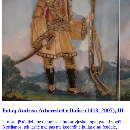
Fotaq Andrea: Arbëreshët e Italisë (1413–2007), III
U nisa një të diel, me mëngjes të bukur vjeshte, nga qyteti i vogël i
Korilianos; tek lashë nga pas me keqardhje kullat e saj feudale,