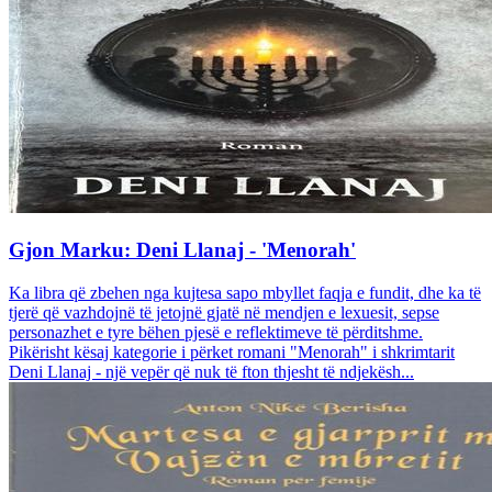
Gjon Marku: Deni Llanaj - 'Menorah'
Ka libra që zbehen nga kujtesa sapo mbyllet faqja e fundit, dhe ka të
tjerë që vazhdojnë të jetojnë gjatë në mendjen e lexuesit, sepse
personazhet e tyre bëhen pjesë e reflektimeve të përditshme.
Pikërisht kësaj kategorie i përket romani "Menorah" i shkrimtarit
Deni Llanaj - një vepër që nuk të fton thjesht të ndjekësh...