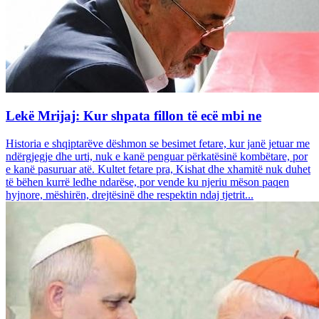
Lekë Mrijaj: Kur shpata fillon të ecë mbi ne
Historia e shqiptarëve dëshmon se besimet fetare, kur janë jetuar me
ndërgjegje dhe urti, nuk e kanë penguar përkatësinë kombëtare, por
e kanë pasuruar atë. Kultet fetare pra, Kishat dhe xhamitë nuk duhet
të bëhen kurrë ledhe ndarëse, por vende ku njeriu mëson paqen
hyjnore, mëshirën, drejtësinë dhe respektin ndaj tjetrit...