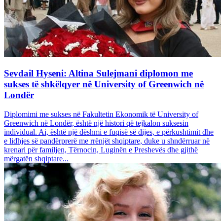
Sevdail Hyseni: Altina Sulejmani diplomon me
sukses të shkëlqyer në University of Greenwich në
Londër
Diplomimi me sukses në Fakultetin Ekonomik të University of
Greenwich në Londër, është një histori që tejkalon suksesin
individual. Ai, është një dëshmi e fuqisë së dijes, e përkushtimit dhe
e lidhjes së pandërprerë me rrënjët shqiptare, duke u shndërruar në
krenari për familjen, Tërnocin, Luginën e Preshevës dhe gjithë
mërgatën shqiptare...