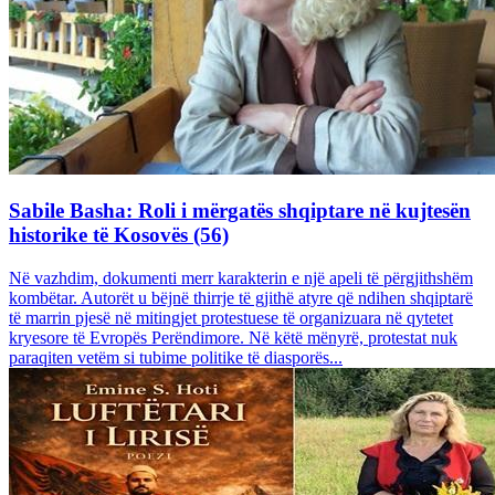
Sabile Basha: Roli i mërgatës shqiptare në kujtesën
historike të Kosovës (56)
Në vazhdim, dokumenti merr karakterin e një apeli të përgjithshëm
kombëtar. Autorët u bëjnë thirrje të gjithë atyre që ndihen shqiptarë
të marrin pjesë në mitingjet protestuese të organizuara në qytetet
kryesore të Evropës Perëndimore. Në këtë mënyrë, protestat nuk
paraqiten vetëm si tubime politike të diasporës...