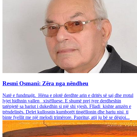
Resmi Osmani: Zëra nga nëndheu
Natë e fundmajit. Hëna e plotë derdhte arin e dritës së saj dhe rrotul
lyjet hidhnin vallen xixëlluese. E shumë prej tyre derdheshin
tatëpjetë sa bariut i dukedhin si një shi yjesh. Flladi kishte amzën e
trëndelinës. Delet kullosnin,kumborët tingëllonin dhe bariu nisi ti
binte fyellit me një melodi trimërore. Papritur, atij ju bë se dëgjoi...