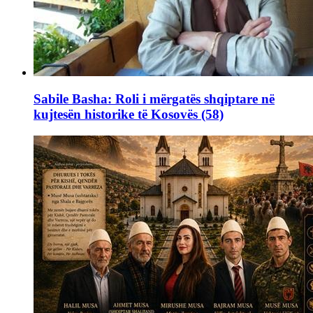
Sabile Basha: Roli i mërgatës shqiptare në
kujtesën historike të Kosovës (58)