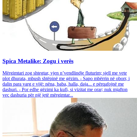
Spica Metalike: Zogu i verës
Mërgimtari zog shtegtar, vjen n’vendlindje fluturim; sjell me vete
plot dhurata, mbush shtëpinë me gëzim. - Sapo mbërrin në oborr, i
dalin para varg e vijë: nëna, baba, halla, daja... e përqafojnë me
dashuri. - Por edhe gëzimi ka kufi, si vizitat me orar; nuk mjafton
veç dashuria për një jetë mërgimtar...