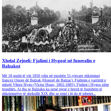
Xhelal Zejneli: Fjalimi i Hygosë në funeralin e
Balzakut
Më 18 gusht të viti 1850 vdiq në moshën 51-vjeçare shkrimtari
francez Onore dë Balzak (Honoré de Balzac). Fjalimin e varrimit e
mbajti Viktor Hygo (Victor Hugo, 1802-1885). Fjalimi i Hygos ishte
tronditës. Ai tha se Balzaku ka qenë pjesë e brezit të fuqishëm të
shkrimtarëve të shekullit XIX dhe se emri i tij do të mbetet...