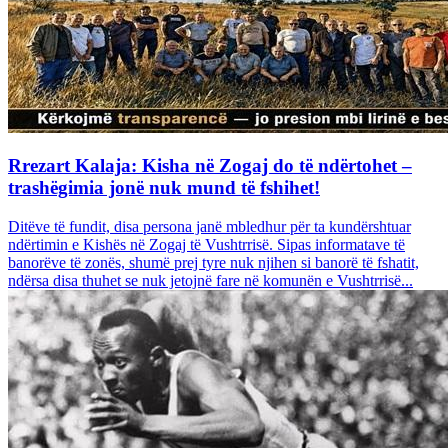
Rrezart Kalaja: Kisha në Zogaj do të ndërtohet –
trashëgimia jonë nuk mund të fshihet!
Ditëve të fundit, disa persona janë mbledhur për ta kundërshtuar
ndërtimin e Kishës në Zogaj të Vushtrrisë. Sipas informatave të
banorëve të zonës, shumë prej tyre nuk njihen si banorë të fshatit,
ndërsa disa thuhet se nuk jetojnë fare në komunën e Vushtrrisë...