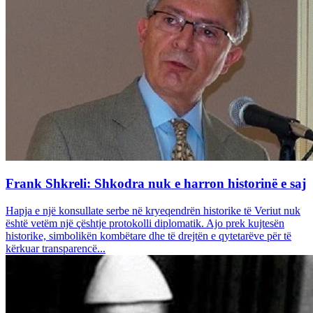
Frank Shkreli: Shkodra nuk e harron historinë e saj
Hapja e një konsullate serbe në kryeqendrën historike të Veriut nuk
është vetëm një çështje protokolli diplomatik. Ajo prek kujtesën
historike, simbolikën kombëtare dhe të drejtën e qytetarëve për të
kërkuar transparencë...