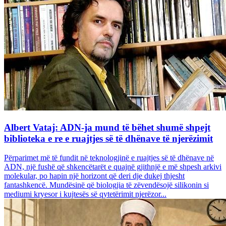
Albert Vataj: ADN-ja mund të bëhet shumë shpejt
biblioteka e re e ruajtjes së të dhënave të njerëzimit
Përparimet më të fundit në teknologjinë e ruajtjes së të dhënave në
ADN, një fushë që shkencëtarët e quajnë gjithnjë e më shpesh arkivi
molekular, po hapin një horizont që deri dje dukej thjesht
fantashkencë. Mundësinë që biologjia të zëvendësojë silikonin si
mediumi kryesor i kujtesës së qytetërimit njerëzor...