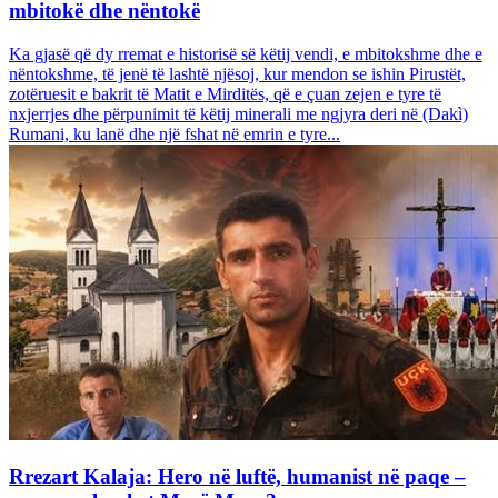
mbitokë dhe nëntokë
Ka gjasë që dy rremat e historisë së këtij vendi, e mbitokshme dhe e
nëntokshme, të jenë të lashtë njësoj, kur mendon se ishin Pirustët,
zotëruesit e bakrit të Matit e Mirditës, që e çuan zejen e tyre të
nxjerrjes dhe përpunimit të këtij minerali me ngjyra deri në (Dakì)
Rumani, ku lanë dhe një fshat në emrin e tyre...
Rrezart Kalaja: Hero në luftë, humanist në paqe –