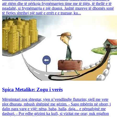
atë ritëm dhe të përkoja frymëmarrjen time me të tijën, të thellë e të
ngadaltë, si frymëmarrja e një dragoi. Jashtë mureve të dhomës sonë
të fjetjes shtrihej një natë e errët e e trazuar, ku...
Spica Metalike: Zogu i verës
Mërgimtari zog shtegtar, vjen n’vendlindje fluturim; sjell me vete
plot dhurata, mbush shtëpinë me gëzim. - Sapo mbërrin në oborr, i
dalin para varg e vijë: nëna, baba, halla, daja... e përqafojnë me
dashuri. - Por edhe gëzimi ka kufi, si vizitat me orar; nuk mjafton