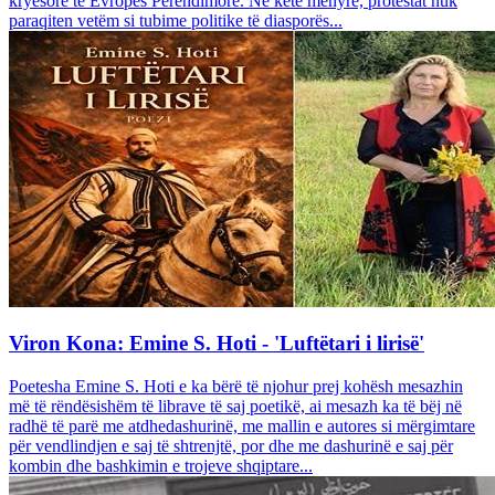
kryesore të Evropës Perëndimore. Në këtë mënyrë, protestat nuk
paraqiten vetëm si tubime politike të diasporës...
Viron Kona: Emine S. Hoti - 'Luftëtari i lirisë'
Poetesha Emine S. Hoti e ka bërë të njohur prej kohësh mesazhin
më të rëndësishëm të librave të saj poetikë, ai mesazh ka të bëj në
radhë të parë me atdhedashurinë, me mallin e autores si mërgimtare
për vendlindjen e saj të shtrenjtë, por dhe me dashurinë e saj për
kombin dhe bashkimin e trojeve shqiptare...