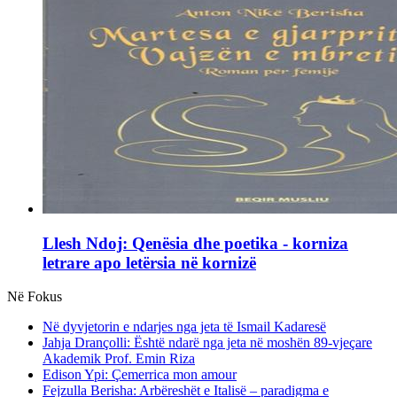
Llesh Ndoj: Qenësia dhe poetika - korniza
letrare apo letërsia në kornizë
Në Fokus
Në dyvjetorin e ndarjes nga jeta të Ismail Kadaresë
Jahja Drançolli: Është ndarë nga jeta në moshën 89-vjeçare
Akademik Prof. Emin Riza
Edison Ypi: Çemerrica mon amour
Fejzulla Berisha: Arbëreshët e Italisë – paradigma e