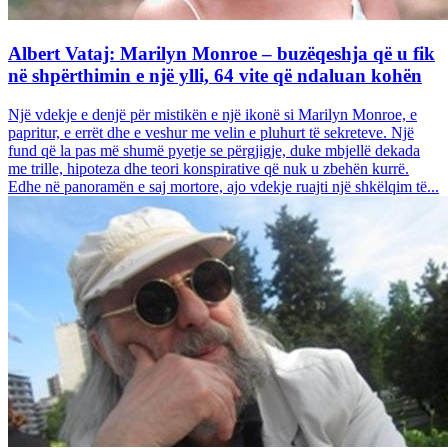
Albert Vataj: Marilyn Monroe – buzëqeshja që u fik
në shpërthimin e një ylli, 64 vite që ndaluan kohën
Një vdekje e denjë për mistikën e një ikonë si Marilyn Monroe, e
papritur, e errët dhe e veshur me velin e pluhurt të sekreteve. Një
fund që la pas më shumë pyetje se përgjigje, duke mbjellë dekada
me trille, hipoteza dhe teori konspirative që nuk u zbehën kurrë.
Edhe në panoramën e saj mortore, ajo vdekje ruajti një shkëlqim të...