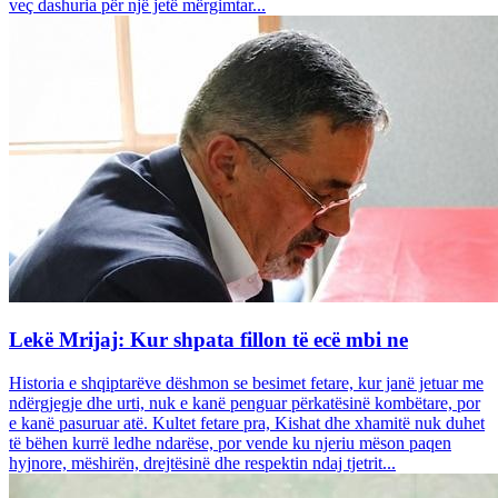
veç dashuria për një jetë mërgimtar...
Lekë Mrijaj: Kur shpata fillon të ecë mbi ne
Historia e shqiptarëve dëshmon se besimet fetare, kur janë jetuar me
ndërgjegje dhe urti, nuk e kanë penguar përkatësinë kombëtare, por
e kanë pasuruar atë. Kultet fetare pra, Kishat dhe xhamitë nuk duhet
të bëhen kurrë ledhe ndarëse, por vende ku njeriu mëson paqen
hyjnore, mëshirën, drejtësinë dhe respektin ndaj tjetrit...