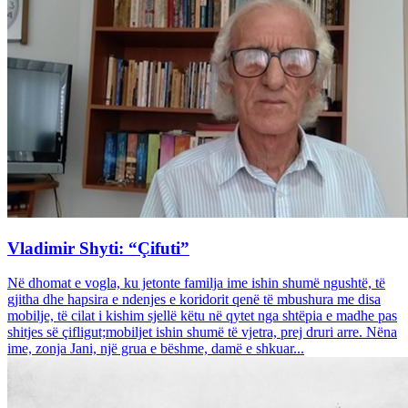
Vladimir Shyti: “Çifuti”
Në dhomat e vogla, ku jetonte familja ime ishin shumë ngushtë, të
gjitha dhe hapsira e ndenjes e koridorit qenë të mbushura me disa
mobilje, të cilat i kishim sjellë këtu në qytet nga shtëpia e madhe pas
shitjes së çifligut;mobiljet ishin shumë të vjetra, prej druri arre. Nëna
ime, zonja Jani, një grua e bëshme, damë e shkuar...