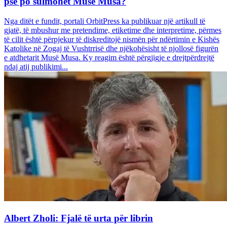
pse po sulmohet Musë Musa?
Nga ditët e fundit, portali OrbitPress ka publikuar një artikull të
gjatë, të mbushur me pretendime, etiketime dhe interpretime, përmes
të cilit është përpjekur të diskreditojë nismën për ndërtimin e Kishës
Katolike në Zogaj të Vushtrrisë dhe njëkohësisht të njollosë figurën
e atdhetarit Musë Musa. Ky reagim është përgjigje e drejtpërdrejtë
ndaj atij publikimi...
Albert Zholi: Fjalë të urta për librin