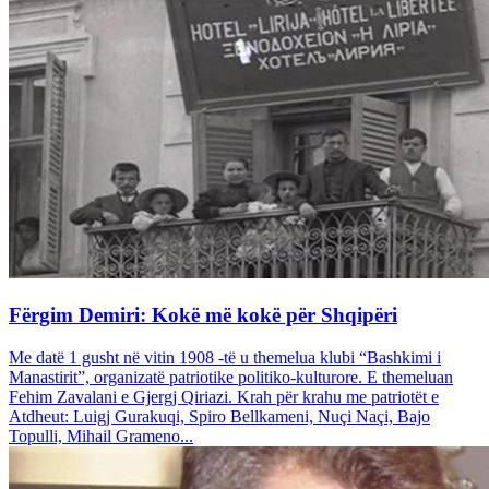
Fërgim Demiri: Kokë më kokë për Shqipëri
Me datë 1 gusht në vitin 1908 -të u themelua klubi “Bashkimi i
Manastirit”, organizatë patriotike politiko-kulturore. E themeluan
Fehim Zavalani e Gjergj Qiriazi. Krah për krahu me patriotët e
Atdheut: Luigj Gurakuqi, Spiro Bellkameni, Nuçi Naçi, Bajo
Topulli, Mihail Grameno...