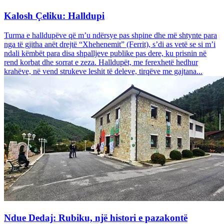
Kalosh Çeliku: Halldupi
Turma e halldupëve që m’u ndërsye pas shpine dhe më shtynte para
nga të gjitha anët drejtë “Xhehenemit” (Ferrit), s’di as vetë se si m’i
ndali këmbët para disa shpalljeve publike pas dere, ku prisnin në
rend korbat dhe sorrat e zeza. Halldupët, me ferexhetë hedhur
krahëve, në vend strukeve leshit të deleve, tirqëve me gajtana...
Ndue Dedaj: Rubiku, një histori e pazakontë