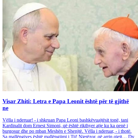
Visar Zhiti: Letra e Papa Leonit është për të gjithë
ne
Vëlla i nderuar! - i shkruan Papa Leoni bashkëvuajtësit tonë, tani
Kardinalit dom Ernest Simoni, që është rikthyer atje ku ka qenë i
burgosur dhe po mban Meshën e Shenjtë. Vëlla i nderuar, - i thotë.
Sa mallëngjyes është mallëngjimi i Tij! Njerëzor, që arrin qiejt… Dy