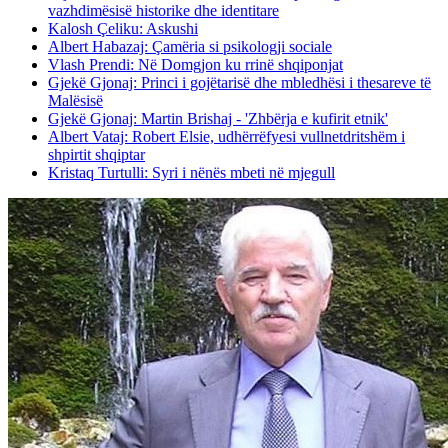
vazhdimësisë historike dhe identitare
Kalosh Çeliku: Askushi
Albert Habazaj: Çamëria si psikologji sociale
Vlash Prendi: Në Domgjon ku rrinë shqiponjat
Gjekë Gjonaj: Princi i gojëtarisë dhe mbledhësi i thesareve të
Malësisë
Gjekë Gjonaj: Martin Brishaj - 'Zhbërja e kufirit etnik'
Albert Vataj: Robert Elsie, udhërrëfyesi vullnetdritshëm i
shpirtit shqiptar
Kristaq Turtulli: Syri i nënës mbeti në mjegull