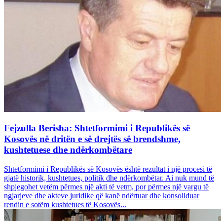
Fejzulla Berisha: Shtetformimi i Republikës së
Kosovës në dritën e së drejtës së brendshme,
kushtetuese dhe ndërkombëtare
Shtetformimi i Republikës së Kosovës është rezultat i një procesi të
gjatë historik, kushtetues, politik dhe ndërkombëtar. Ai nuk mund të
shpjegohet vetëm përmes një akti të vetm, por përmes një vargu të
ngjarjeve dhe akteve juridike që kanë ndërtuar dhe konsoliduar
rendin e sotëm kushtetues të Kosovës...