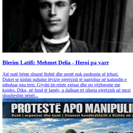
Blerim Latifi: Mehmet Delia - Heroi pa varr
Atë natë bënte shumë ftohtë dhe qentë nuk pushonin së lehuri.
Duket se kishin nuhatur lëvizje njerëzish të panjohur në katundin e
mbuluar nga terri. Gjyshi im rrinte zgjuar dhe po vëzhgonte me
kujdes. Diku, në fund të lamës, u dalluan tri silueta njerëzish që mezi
shquheshin nëpër...