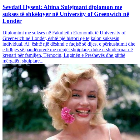
Sevdail Hyseni: Altina Sulejmani diplomon me
sukses të shkëlqyer në University of Greenwich në
Londër
Diplomimi me sukses në Fakultetin Ekonomik të University of
Greenwich në Londër, është një histori që tejkalon suksesin
individual. Ai, është një dëshmi e fuqisë së dijes, e përkushtimit dhe
e lidhjes së pandërprerë me rrënjët shqiptare, duke u shndërruar në
krenari për familjen, Tërnocin, Luginën e Preshevës dhe gjithë
mërgatën shqiptare...