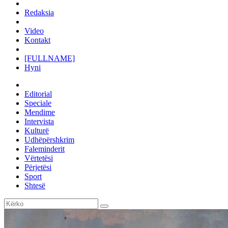
Redaksia
Video
Kontakt
[FULLNAME]
Hyni
Editorial
Speciale
Mendime
Intervista
Kulturë
Udhëpërshkrim
Faleminderit
Vërtetësi
Përjetësi
Sport
Shtesë