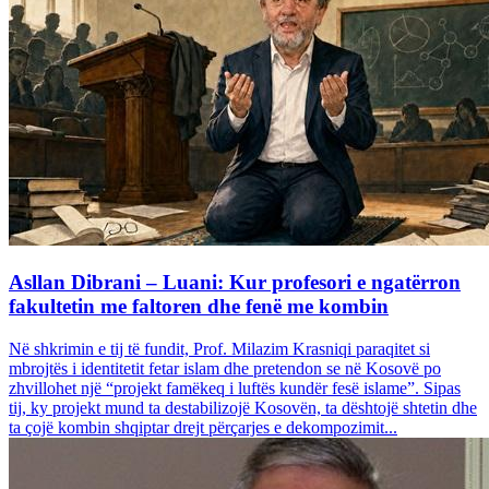
Asllan Dibrani – Luani: Kur profesori e ngatërron
fakultetin me faltoren dhe fenë me kombin
Në shkrimin e tij të fundit, Prof. Milazim Krasniqi paraqitet si
mbrojtës i identitetit fetar islam dhe pretendon se në Kosovë po
zhvillohet një “projekt famëkeq i luftës kundër fesë islame”. Sipas
tij, ky projekt mund ta destabilizojë Kosovën, ta dështojë shtetin dhe
ta çojë kombin shqiptar drejt përçarjes e dekompozimit...