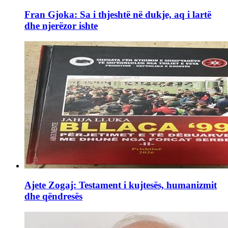
Fran Gjoka: Sa i thjeshtë në dukje, aq i lartë
dhe njerëzor ishte
Ajete Zogaj: Testament i kujtesës, humanizmit
dhe qëndresës