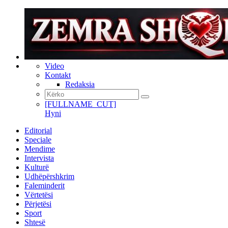
Video
Kontakt
Redaksia
[FULLNAME_CUT]
Hyni
Editorial
Speciale
Mendime
Intervista
Kulturë
Udhëpërshkrim
Faleminderit
Vërtetësi
Përjetësi
Sport
Shtesë