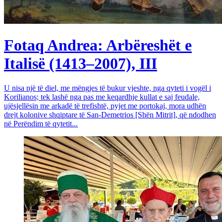
Fotaq Andrea: Arbëreshët e
Italisë (1413–2007), III
U nisa një të diel, me mëngjes të bukur vjeshte, nga qyteti i vogël i
Korilianos; tek lashë nga pas me keqardhje kullat e saj feudale,
ujësjellësin me arkadë të trefishtë, pyjet me portokaj, mora udhën
drejt kolonive shqiptare të San-Demetrios [Shën Mitrit], që ndodhen
në Perëndim të qytetit...