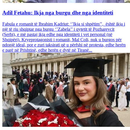
Adil Fetahu: Ikja nga burgu dhe nga identiteti
Fabula e romanit të Ibrahim Kadriut: ‘’Ikja si shpëtim’’, është ikja i
një të riu shqiptar nga burgu ‘’Zabela’’ i qytetit të Pozharevcit
(Serbi), e më pastaj ikja edhe nga identiteti i vet personal (në
Shqipëri). Kryeprotagonisti i romanit, Mal Coli, nuk u burgos për
ndonjë ideal, por e zuri taksirati që u përfshi në protesta, edhe herën
e parë në Prishtinë, edhe herën e dytë në Tiranë...