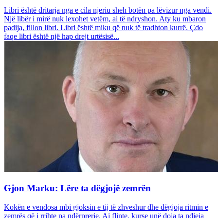
Libri është dritarja nga e cila njeriu sheh botën pa lëvizur nga vendi.
Një libër i mirë nuk lexohet vetëm, ai të ndryshon. Aty ku mbaron
padija, fillon libri. Libri është miku që nuk të tradhton kurrë. Çdo
faqe libri është një hap drejt urtësisë...
Gjon Marku: Lëre ta dëgjojë zemrën
Kokën e vendosa mbi gjoksin e tij të zhveshur dhe dëgjoja ritmin e
zemrës që i rrihte pa ndërprerje. Ai flinte, kurse unë doja ta ndieja