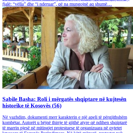
fjalë: “vëlla” dhe “i nderuar”, që na mungojnë aq shumë…
Sabile Basha: Roli i mërgatës shqiptare në kujtesën
historike të Kosovës (56)
Në vazhdim, dokumenti merr karakterin e një apeli të përgjithshëm
kombëtar. Autorët u bëjnë thirrje të gjithë atyre që ndihen shqiptarë
të marrin pjesë në mitingjet protestuese të organizuara në qytetet