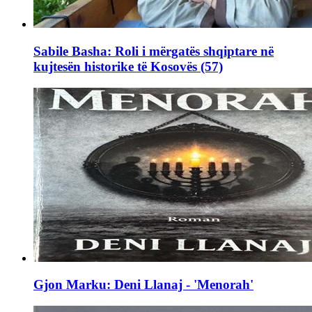
Sabile Basha: Roli i mërgatës shqiptare në
kujtesën historike të Kosovës (57)
Gjon Marku: Deni Llanaj - 'Menorah'