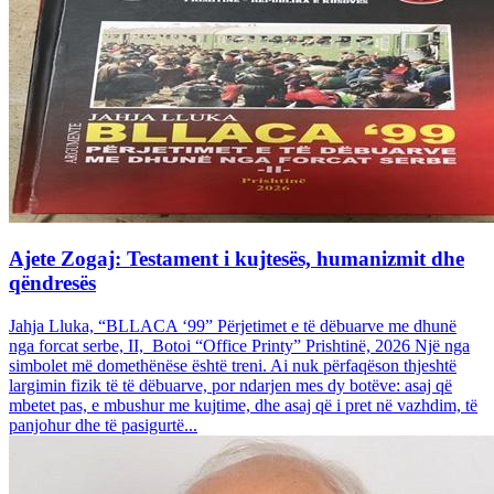
Ajete Zogaj: Testament i kujtesës, humanizmit dhe
qëndresës
Jahja Lluka, “BLLACA ‘99” Përjetimet e të dëbuarve me dhunë
nga forcat serbe, II, Botoi “Office Printy” Prishtinë, 2026 Një nga
simbolet më domethënëse është treni. Ai nuk përfaqëson thjeshtë
largimin fizik të të dëbuarve, por ndarjen mes dy botëve: asaj që
mbetet pas, e mbushur me kujtime, dhe asaj që i pret në vazhdim, të
panjohur dhe të pasigurtë...