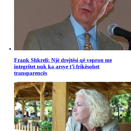
Frank Shkreli: Një drejtësi që vepron me
integritet nuk ka arsye t’i frikësohet
transparencës