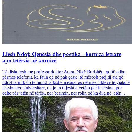
Llesh Ndoj: Qenësia dhe poetika - korniza letrare
apo letërsia në kornizë
Të diskutosh me profesor doktor Anton Nikë Berishën, qoftë edhe
përmes telefonit, ke fatin që në pak çaste, të mësosh prej tij atë që
ndoshta nuk do të mund ta kishe mësuar as përmes cikleve të gjata të
leksioneve universitare, e kjo jo thjesht e vetëm për letërsinë, por
edhe për jetën në tërësi, për besimin, për rolin që ka dija në jetën...