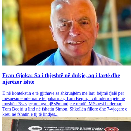
Fran Gjoka: Sa i thjeshtë në dukje, aq i lartë dhe
njerëzor ishte
E në kontekstin e të gjithave sa shkruajtëm më lart, bëjmë fjalë për
mësuesin e nderuar e të paharruar, Tom Beqiri, i cili ndërroi jetë në
moshën 78- vjeçare nga një sëmundje e rëndë. Mësuesi i nderuar,
Tom Beqiri u lind në fshatin Simon. Shkollën fillore dhe 7-vjeçare e
kreu në fshatin e tij të lindjes...