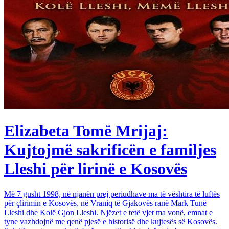
Elizabeta Tomë Mrijaj:
Kujtojmë sakrificën e familjes
Lleshi për lirinë e Kosovës
Më 7 gusht 1998, në njanën prej periudhave ma të vështira të luftës
për çlirimin e Kosovës, në Vraniq të Gjakovës ranë Mark Tunë
Lleshi dhe Kolë Gjon Lleshi. Njëzet e tetë vjet ma vonë, emnat e
tyne vazhdojnë me qenë pjesë e historisë dhe kujtesës së Kosovës.