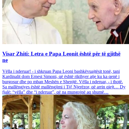
Visar Zhiti: Letra e Papa Leonit është për të gjithë
ne
Vëlla i nderuar! - i shkruan Papa Leoni bashkëvuajtësit tonë, tani
Kardinalit dom Ernest Simoni, që është rikthyer atje ku ka qenë i
burgosur dhe po mban Meshën e Shenjtë. Vëlla i nderuar, - i thotë.
Sa mallëngjyes është mallëngjimi i Tij! Njerëzor, që arrin qiejt… Dy
fjalë: “vëlla” dhe “i nderuar”, që na mungojnë aq shumë…