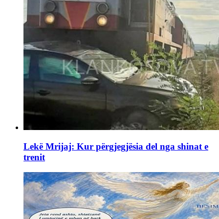
Lekë Mrijaj: Kur përgjegjësia del nga shinat e
trenit