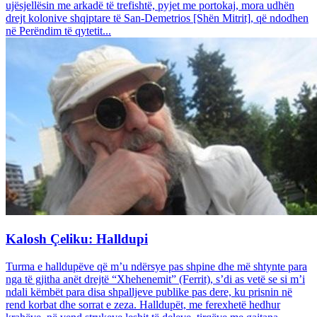
ujësjellësin me arkadë të trefishtë, pyjet me portokaj, mora udhën
drejt kolonive shqiptare të San-Demetrios [Shën Mitrit], që ndodhen
në Perëndim të qytetit...
Kalosh Çeliku: Halldupi
Turma e halldupëve që m’u ndërsye pas shpine dhe më shtynte para
nga të gjitha anët drejtë “Xhehenemit” (Ferrit), s’di as vetë se si m’i
ndali këmbët para disa shpalljeve publike pas dere, ku prisnin në
rend korbat dhe sorrat e zeza. Halldupët, me ferexhetë hedhur