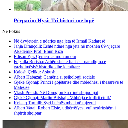
Përparim Hysi: Tri histori me lopë
Në Fokus
Në dyvjetorin e ndarjes nga jeta të Ismail Kadaresë
Jahja Drançolli: Është ndarë nga jeta në moshën 89-vjeçare
Akademik Prof. Emin Riza
Edison Ypi: Çemerrica mon amour
Fejzulla Berisha: Arbëreshët e Italisë – paradigma e
vazhdimësisë historike dhe identitare
Kalosh Çeliku: Askushi
Albert Habazaj: Çamëria si psikologji sociale
Gjekë Gjonaj: Princi i gojëtarisë dhe mbledhësi i thesareve të
Malësisë
Vlash Prendi: Në Domgjon ku rrinë shqiponjat
Gjekë Gjonaj: Martin Brishaj - 'Zhbërja e kufirit etnik'
Kristaq Turtulli: Syri i nënës mbeti në mjegull
Albert Vataj: Robert Elsie, udhërrëfyesi vullnetdritshëm i
shpirtit shqiptar