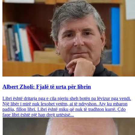
Albert Zholi: Fjalë të urta për librin
Libri është dritarja nga e cila njeriu sheh botën pa lëvizur nga vendi.
Një libër i mirë nuk lexohet vetëm, ai të ndryshon. Aty ku mbaron
padija, fillon libri. Libri është miku që nuk të tradhton kurrë. Çdo
faqe libri është një hap drejt urtësisë...