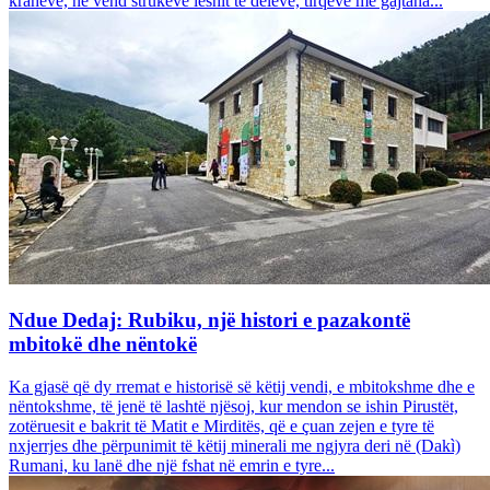
krahëve, në vend strukeve leshit të deleve, tirqëve me gajtana...
Ndue Dedaj: Rubiku, një histori e pazakontë
mbitokë dhe nëntokë
Ka gjasë që dy rremat e historisë së këtij vendi, e mbitokshme dhe e
nëntokshme, të jenë të lashtë njësoj, kur mendon se ishin Pirustët,
zotëruesit e bakrit të Matit e Mirditës, që e çuan zejen e tyre të
nxjerrjes dhe përpunimit të këtij minerali me ngjyra deri në (Dakì)
Rumani, ku lanë dhe një fshat në emrin e tyre...