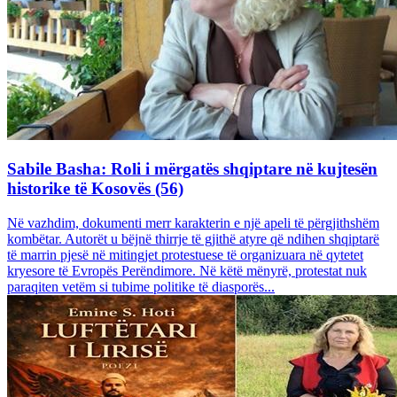
Sabile Basha: Roli i mërgatës shqiptare në kujtesën
historike të Kosovës (56)
Në vazhdim, dokumenti merr karakterin e një apeli të përgjithshëm
kombëtar. Autorët u bëjnë thirrje të gjithë atyre që ndihen shqiptarë
të marrin pjesë në mitingjet protestuese të organizuara në qytetet
kryesore të Evropës Perëndimore. Në këtë mënyrë, protestat nuk
paraqiten vetëm si tubime politike të diasporës...