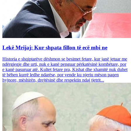
Lekë Mrijaj: Kur shpata fillon të ecë mbi ne
Historia e shqiptarëve dëshmon se besimet fetare, kur janë jetuar me
ndërgjegje dhe urti, nuk e kanë penguar përkatësinë kombëtare, por
e kanë pasuruar atë. Kultet fetare pra, Kishat dhe xhamitë nuk duhet
të bëhen kurrë ledhe ndarëse, por vende ku njeriu mëson paqen
hyjnore, mëshirën, drejtësinë dhe respektin ndaj tjetrit...