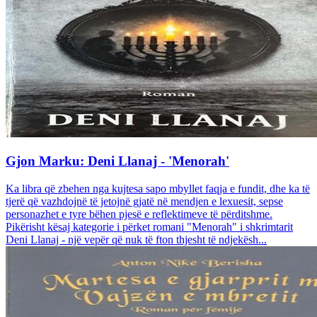
Gjon Marku: Deni Llanaj - 'Menorah'
Ka libra që zbehen nga kujtesa sapo mbyllet faqja e fundit, dhe ka të
tjerë që vazhdojnë të jetojnë gjatë në mendjen e lexuesit, sepse
personazhet e tyre bëhen pjesë e reflektimeve të përditshme.
Pikërisht kësaj kategorie i përket romani "Menorah" i shkrimtarit
Deni Llanaj - një vepër që nuk të fton thjesht të ndjekësh...