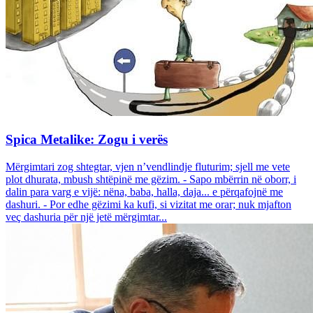
Spica Metalike: Zogu i verës
Mërgimtari zog shtegtar, vjen n’vendlindje fluturim; sjell me vete
plot dhurata, mbush shtëpinë me gëzim. - Sapo mbërrin në oborr, i
dalin para varg e vijë: nëna, baba, halla, daja... e përqafojnë me
dashuri. - Por edhe gëzimi ka kufi, si vizitat me orar; nuk mjafton
veç dashuria për një jetë mërgimtar...