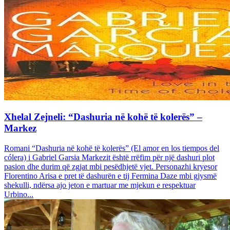
Xhelal Zejneli: “Dashuria në kohë të kolerës” –
Markez
Romani “Dashuria në kohë të kolerës” (El amor en los tiempos del
cólera) i Gabriel Garsia Markezit është rrëfim për një dashuri plot
pasion dhe durim që zgjat mbi pesëdhjetë vjet. Personazhi kryesor
Florentino Arisa e pret të dashurën e tij Fermina Daze mbi gjysmë
shekulli, ndërsa ajo jeton e martuar me mjekun e respektuar
Urbino...