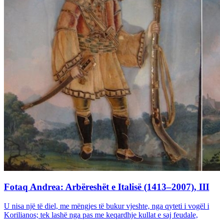
Fotaq Andrea: Arbëreshët e Italisë (1413–2007), III
U nisa një të diel, me mëngjes të bukur vjeshte, nga qyteti i vogël i
Korilianos; tek lashë nga pas me keqardhje kullat e saj feudale,