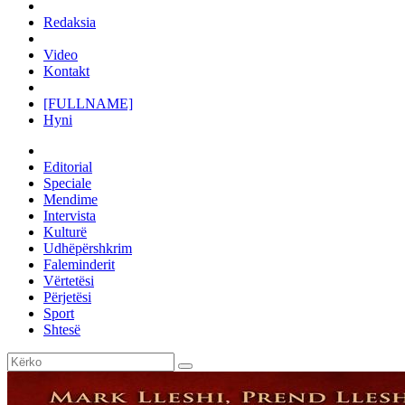
Redaksia
Video
Kontakt
[FULLNAME]
Hyni
Editorial
Speciale
Mendime
Intervista
Kulturë
Udhëpërshkrim
Faleminderit
Vërtetësi
Përjetësi
Sport
Shtesë