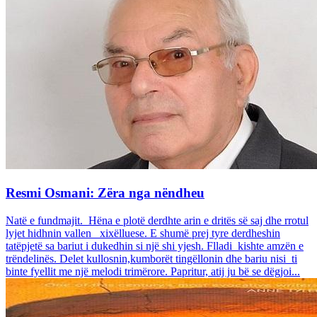
Resmi Osmani: Zëra nga nëndheu
Natë e fundmajit. Hëna e plotë derdhte arin e dritës së saj dhe rrotul
lyjet hidhnin vallen xixëlluese. E shumë prej tyre derdheshin
tatëpjetë sa bariut i dukedhin si një shi yjesh. Flladi kishte amzën e
trëndelinës. Delet kullosnin,kumborët tingëllonin dhe bariu nisi ti
binte fyellit me një melodi trimërore. Papritur, atij ju bë se dëgjoi...