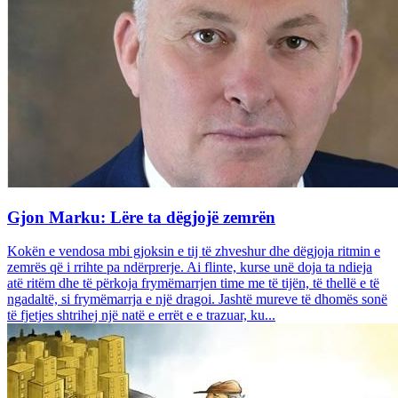
Gjon Marku: Lëre ta dëgjojë zemrën
Kokën e vendosa mbi gjoksin e tij të zhveshur dhe dëgjoja ritmin e
zemrës që i rrihte pa ndërprerje. Ai flinte, kurse unë doja ta ndieja
atë ritëm dhe të përkoja frymëmarrjen time me të tijën, të thellë e të
ngadaltë, si frymëmarrja e një dragoi. Jashtë mureve të dhomës sonë
të fjetjes shtrihej një natë e errët e e trazuar, ku...