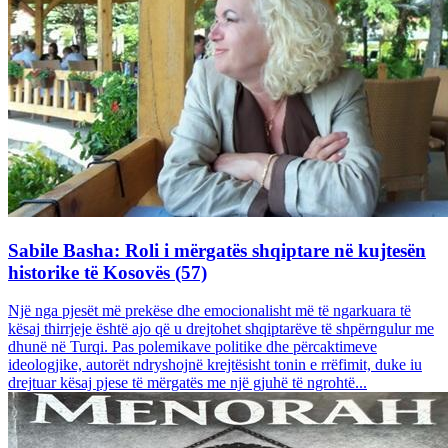
Sabile Basha: Roli i mërgatës shqiptare në kujtesën
historike të Kosovës (57)
Një nga pjesët më prekëse dhe emocionalisht më të ngarkuara të
kësaj thirrjeje është ajo që u drejtohet shqiptarëve të shpërngulur me
dhunë në Turqi. Pas polemikave politike dhe përcaktimeve
ideologjike, autorët ndryshojnë krejtësisht tonin e rrëfimit, duke iu
drejtuar kësaj pjese të mërgatës me një gjuhë të ngrohtë...