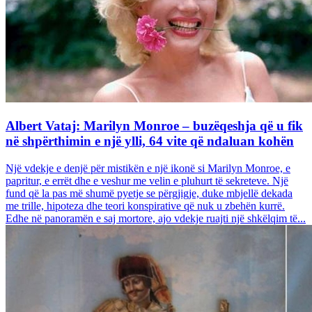
Albert Vataj: Marilyn Monroe – buzëqeshja që u fik
në shpërthimin e një ylli, 64 vite që ndaluan kohën
Një vdekje e denjë për mistikën e një ikonë si Marilyn Monroe, e
papritur, e errët dhe e veshur me velin e pluhurt të sekreteve. Një
fund që la pas më shumë pyetje se përgjigje, duke mbjellë dekada
me trille, hipoteza dhe teori konspirative që nuk u zbehën kurrë.
Edhe në panoramën e saj mortore, ajo vdekje ruajti një shkëlqim të...