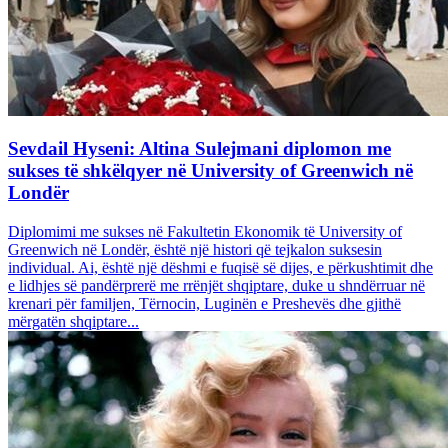
Sevdail Hyseni: Altina Sulejmani diplomon me
sukses të shkëlqyer në University of Greenwich në
Londër
Diplomimi me sukses në Fakultetin Ekonomik të University of
Greenwich në Londër, është një histori që tejkalon suksesin
individual. Ai, është një dëshmi e fuqisë së dijes, e përkushtimit dhe
e lidhjes së pandërprerë me rrënjët shqiptare, duke u shndërruar në
krenari për familjen, Tërnocin, Luginën e Preshevës dhe gjithë
mërgatën shqiptare...