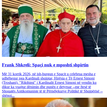
Frank Shkreli: Spaçi nuk e mposhti shpirtin
Më 31 korrik 2026, në ish-burgun e Spaçit u celebrua mesha e
udhëhequr nga Kardinali shqiptar, Hirësia e Tij Ernest Simoni
(Troshani). "Rikthimi" i Kardinalit Ernest Simoni në vendin ku
dikur ka vuajtur dënimin dhe punën e detyruar --me ftesë të
Shoqatës Antikomuniste të të Përndjekurve Politikë të Shqipërisë --
shënoi...