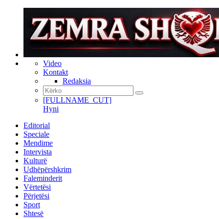
Video
Kontakt
Redaksia
[FULLNAME_CUT]
Hyni
Editorial
Speciale
Mendime
Intervista
Kulturë
Udhëpërshkrim
Faleminderit
Vërtetësi
Përjetësi
Sport
Shtesë