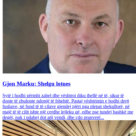
Gjon Marku: Shelgu lotues
Sytë i hodhi përmbi zabel dhe vështroi diku thellë në të, sikur të
donte të zbulonte ndonjë të fshehtë. Pastaj vështrimin e hodhi drejt
fushave, në fund të të cilave gjendej njëri nga plepat shekullorë, në
majë të të cilit ishte një çerdhe lejleku që, edhe pse tundej bashkë me
degët, nuk i ndahej dot atij vendi, dhe çdo pranverë...