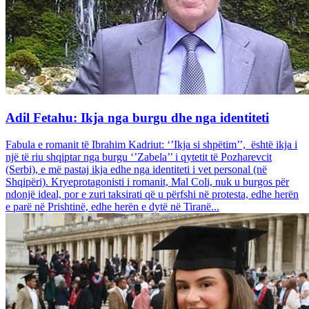
Adil Fetahu: Ikja nga burgu dhe nga identiteti
Fabula e romanit të Ibrahim Kadriut: ‘’Ikja si shpëtim’’, është ikja i
një të riu shqiptar nga burgu ‘’Zabela’’ i qytetit të Pozharevcit
(Serbi), e më pastaj ikja edhe nga identiteti i vet personal (në
Shqipëri). Kryeprotagonisti i romanit, Mal Coli, nuk u burgos për
ndonjë ideal, por e zuri taksirati që u përfshi në protesta, edhe herën
e parë në Prishtinë, edhe herën e dytë në Tiranë...