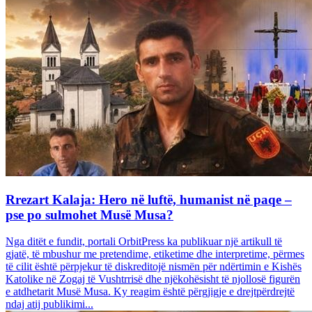
Rrezart Kalaja: Hero në luftë, humanist në paqe –
pse po sulmohet Musë Musa?
Nga ditët e fundit, portali OrbitPress ka publikuar një artikull të
gjatë, të mbushur me pretendime, etiketime dhe interpretime, përmes
të cilit është përpjekur të diskreditojë nismën për ndërtimin e Kishës
Katolike në Zogaj të Vushtrrisë dhe njëkohësisht të njollosë figurën
e atdhetarit Musë Musa. Ky reagim është përgjigje e drejtpërdrejtë
ndaj atij publikimi...