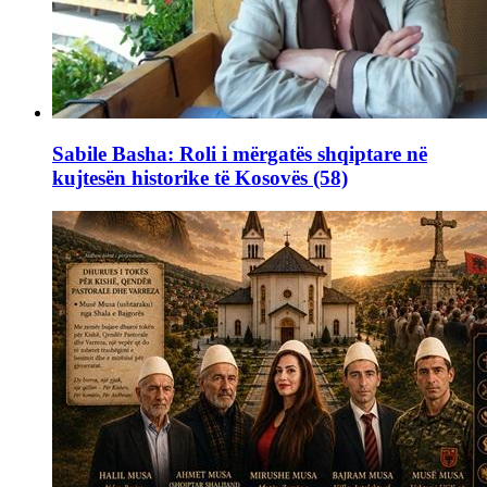
Sabile Basha: Roli i mërgatës shqiptare në
kujtesën historike të Kosovës (58)