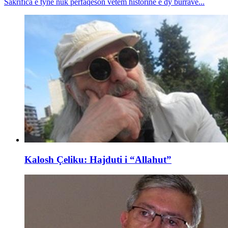
Sakrifica e tyne nuk përfaqëson vetëm historinë e dy burrave...
Kalosh Çeliku: Hajduti i “Allahut”