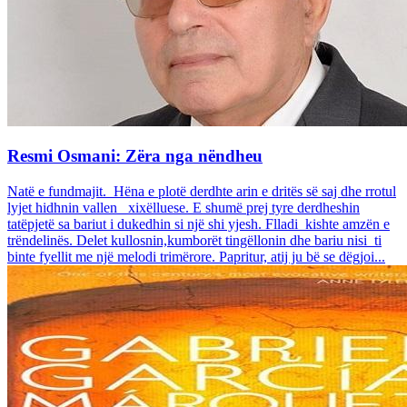
Resmi Osmani: Zëra nga nëndheu
Natë e fundmajit. Hëna e plotë derdhte arin e dritës së saj dhe rrotul
lyjet hidhnin vallen xixëlluese. E shumë prej tyre derdheshin
tatëpjetë sa bariut i dukedhin si një shi yjesh. Flladi kishte amzën e
trëndelinës. Delet kullosnin,kumborët tingëllonin dhe bariu nisi ti
binte fyellit me një melodi trimërore. Papritur, atij ju bë se dëgjoi...