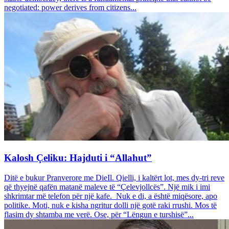
negotiated: power derives from citizens...
Kalosh Çeliku: Hajduti i “Allahut”
Ditë e bukur Pranverore me DieIl. Qielli, i kaltërt lot, mes dy-tri reve
që thyejnë qafën matanë maleve të “Çelevjollcës”. Një mik i imi
shkrimtar më telefon për një kafe. Nuk e di, a është miqësore, apo
politike. Moti, nuk e kisha ngritur dolli një gotë raki rrushi. Mos të
flasim dy shtamba me verë. Ose, për “Lëngun e turshisë”...