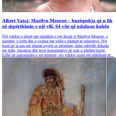
Albert Vataj: Marilyn Monroe – buzëqeshja që u fik
në shpërthimin e një ylli, 64 vite që ndaluan kohën
Një vdekje e denjë për mistikën e një ikonë si Marilyn Monroe, e
papritur, e errët dhe e veshur me velin e pluhurt të sekreteve. Një
fund që la pas më shumë pyetje se përgjigje, duke mbjellë dekada
me trille, hipoteza dhe teori konspirative që nuk u zbehën kurrë.
Edhe në panoramën e saj mortore, ajo vdekje ruajti një shkëlqim të...