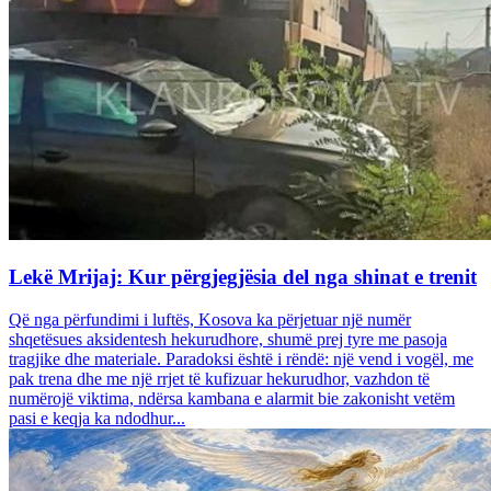
Lekë Mrijaj: Kur përgjegjësia del nga shinat e trenit
Që nga përfundimi i luftës, Kosova ka përjetuar një numër
shqetësues aksidentesh hekurudhore, shumë prej tyre me pasoja
tragjike dhe materiale. Paradoksi është i rëndë: një vend i vogël, me
pak trena dhe me një rrjet të kufizuar hekurudhor, vazhdon të
numërojë viktima, ndërsa kambana e alarmit bie zakonisht vetëm
pasi e keqja ka ndodhur...