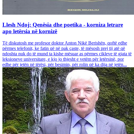
Llesh Ndoj: Qenësia dhe poetika - korniza letrare
apo letërsia në kornizë
Të diskutosh me profesor doktor Anton Nikë Berishën, qoftë edhe
përmes telefonit, ke fatin që në pak çaste, të mësosh prej tij atë që
ndoshta nuk do të mund ta kishe mësuar as përmes cikleve të gjata të
leksioneve universitare, e kjo jo thjesht e vetëm për letërsinë, por
edhe për jetën në tërësi, për besimin, për rolin që ka dija në jetën...