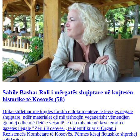
Sabile Basha: Roli i mërgatës shqiptare në kujtesën
historike të Kosovës (58)
Duke shfletuar me kujdes fondin e dokumenteve të lëvizjes ilegale
shqiptare, ndër materialet që më tërhoqën veçanërisht vëmendjen
gjendej edhe një fletë e veçantë, e cila mbante në krye emrin e
gazetës ilegale "Zëri i Kosovës", të identifikuar si Organ i
Rezistencës Kombëtare të Kosovës. Përmes kësaj fletushke shprehej
solidariteti...