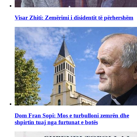
Visar Zhiti: Zemërimi i disidentit të përhershëm
Dom Fran Sopi: Mos e turbulloni zemrën dhe
shpirtin tuaj nga furtunat e botës