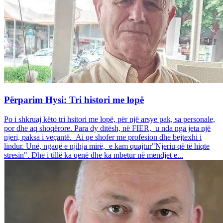
Përparim Hysi: Tri histori me lopë
Po i shkruaj këto tri hsitori me lopë, për një arsye pak, sa personale,
por dhe aq shoqërore. Para dy ditësh, në FIER, u nda nga jeta një
njeri, paksa i veçantë. Ai qe shofer me profesion dhe bejtexhi i
lindur. Unë, ngaqë e njihja mirë, e kam quajtur"Njeriu që të hiqte
stresin". Dhe i tillë ka qenë dhe ka mbetur në mendjet e...