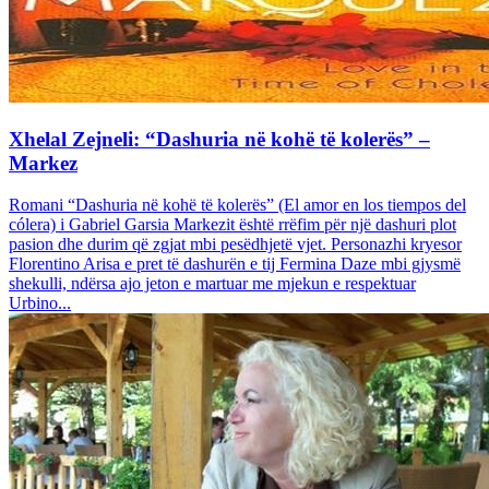
Xhelal Zejneli: “Dashuria në kohë të kolerës” –
Markez
Romani “Dashuria në kohë të kolerës” (El amor en los tiempos del
cólera) i Gabriel Garsia Markezit është rrëfim për një dashuri plot
pasion dhe durim që zgjat mbi pesëdhjetë vjet. Personazhi kryesor
Florentino Arisa e pret të dashurën e tij Fermina Daze mbi gjysmë
shekulli, ndërsa ajo jeton e martuar me mjekun e respektuar
Urbino...