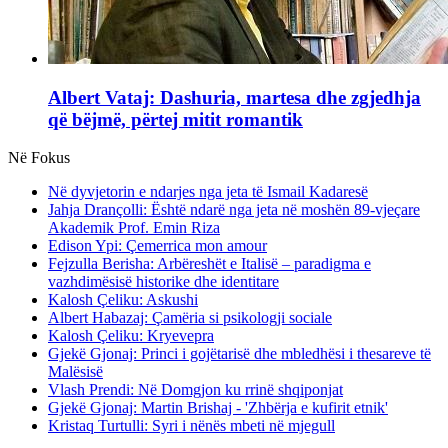
Albert Vataj: Dashuria, martesa dhe zgjedhja
që bëjmë, përtej mitit romantik
Në Fokus
Në dyvjetorin e ndarjes nga jeta të Ismail Kadaresë
Jahja Drançolli: Është ndarë nga jeta në moshën 89-vjeçare
Akademik Prof. Emin Riza
Edison Ypi: Çemerrica mon amour
Fejzulla Berisha: Arbëreshët e Italisë – paradigma e
vazhdimësisë historike dhe identitare
Kalosh Çeliku: Askushi
Albert Habazaj: Çamëria si psikologji sociale
Kalosh Çeliku: Kryevepra
Gjekë Gjonaj: Princi i gojëtarisë dhe mbledhësi i thesareve të
Malësisë
Vlash Prendi: Në Domgjon ku rrinë shqiponjat
Gjekë Gjonaj: Martin Brishaj - 'Zhbërja e kufirit etnik'
Kristaq Turtulli: Syri i nënës mbeti në mjegull