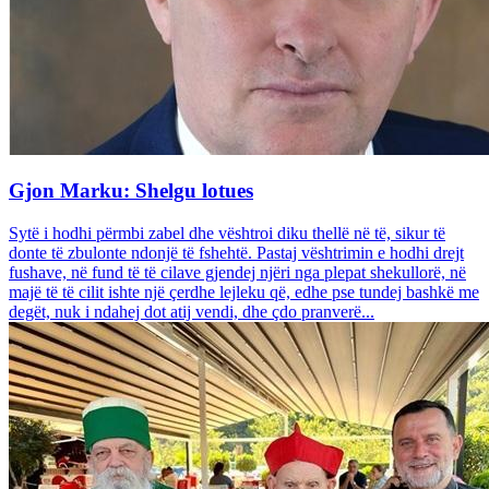
Gjon Marku: Shelgu lotues
Sytë i hodhi përmbi zabel dhe vështroi diku thellë në të, sikur të
donte të zbulonte ndonjë të fshehtë. Pastaj vështrimin e hodhi drejt
fushave, në fund të të cilave gjendej njëri nga plepat shekullorë, në
majë të të cilit ishte një çerdhe lejleku që, edhe pse tundej bashkë me
degët, nuk i ndahej dot atij vendi, dhe çdo pranverë...