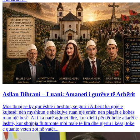
Asllan Dibrani – Luani: Amaneti i gurëve të Arbërit
Mos thuaj se ky gur është i heshtur, se guri i Arbërit ka gojë e
kujtesë; nën myshkun e shekujve ruan një emër, nën plagët e kohës
ruan një besë. Ai i ka parë agimet ilire, kur dielli përkëdhelte altarët e
lashtë, kur shqipja fluturonte mbi male të lira dhe njeriu i kësaj toke
e quante veten zot në vatër...