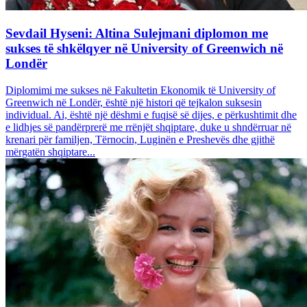
Sevdail Hyseni: Altina Sulejmani diplomon me
sukses të shkëlqyer në University of Greenwich në
Londër
Diplomimi me sukses në Fakultetin Ekonomik të University of
Greenwich në Londër, është një histori që tejkalon suksesin
individual. Ai, është një dëshmi e fuqisë së dijes, e përkushtimit dhe
e lidhjes së pandërprerë me rrënjët shqiptare, duke u shndërruar në
krenari për familjen, Tërnocin, Luginën e Preshevës dhe gjithë
mërgatën shqiptare...