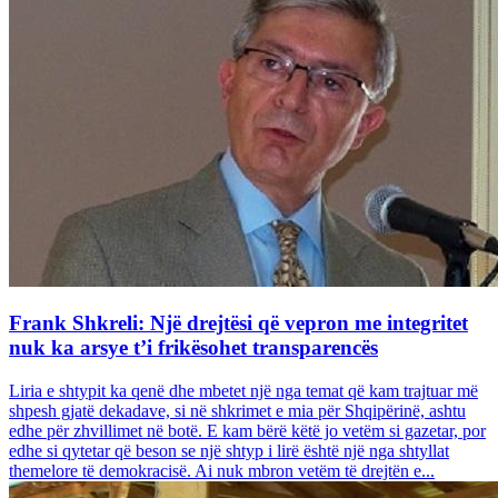
Frank Shkreli: Një drejtësi që vepron me integritet
nuk ka arsye t’i frikësohet transparencës
Liria e shtypit ka qenë dhe mbetet një nga temat që kam trajtuar më
shpesh gjatë dekadave, si në shkrimet e mia për Shqipërinë, ashtu
edhe për zhvillimet në botë. E kam bërë këtë jo vetëm si gazetar, por
edhe si qytetar që beson se një shtyp i lirë është një nga shtyllat
themelore të demokracisë. Ai nuk mbron vetëm të drejtën e...