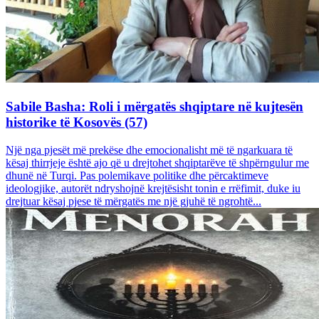
Sabile Basha: Roli i mërgatës shqiptare në kujtesën
historike të Kosovës (57)
Një nga pjesët më prekëse dhe emocionalisht më të ngarkuara të
kësaj thirrjeje është ajo që u drejtohet shqiptarëve të shpërngulur me
dhunë në Turqi. Pas polemikave politike dhe përcaktimeve
ideologjike, autorët ndryshojnë krejtësisht tonin e rrëfimit, duke iu
drejtuar kësaj pjese të mërgatës me një gjuhë të ngrohtë...