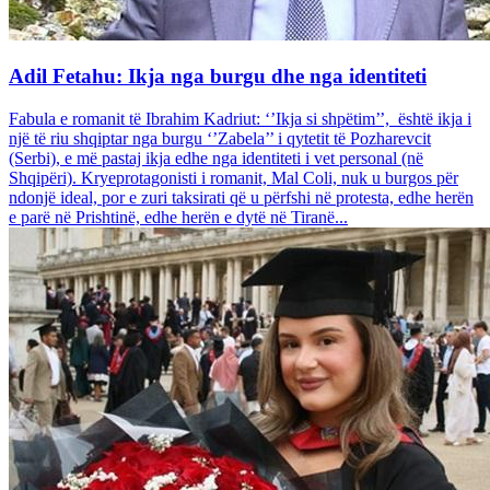
Adil Fetahu: Ikja nga burgu dhe nga identiteti
Fabula e romanit të Ibrahim Kadriut: ‘’Ikja si shpëtim’’, është ikja i
një të riu shqiptar nga burgu ‘’Zabela’’ i qytetit të Pozharevcit
(Serbi), e më pastaj ikja edhe nga identiteti i vet personal (në
Shqipëri). Kryeprotagonisti i romanit, Mal Coli, nuk u burgos për
ndonjë ideal, por e zuri taksirati që u përfshi në protesta, edhe herën
e parë në Prishtinë, edhe herën e dytë në Tiranë...