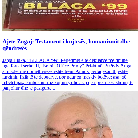
Ajete Zogaj: Testament i kujtesës, humanizmit dhe
qëndresës
Jahja Lluka, “BLLACA ‘99” Përjetimet e të dëbuarve me dhunë
nga forcat serbe, II, Botoi “Office Printy” Prishtinë, 2026 Një nga
simbolet më domethënëse është treni. Ai nuk përfaqëson thjeshtë
largimin fizik të të dëbuarve, por ndarjen mes dy botëve: asaj që
mbetet pas, e mbushur me kujtime, dhe asaj që i pret në vazhdim, të
panjohur dhe të pasigurtë...