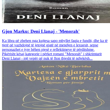
Gjon Marku: Deni Llanaj - 'Menorah'
Ka libra që zbehen nga kujtesa sapo mbyllet faqja e fundit, dhe ka të
tjerë që vazhdojnë të jetojnë gjatë në mendjen e lexuesit, sepse
personazhet e tyre bëhen pjesë e reflektimeve të përditshme.
Pikërisht kësaj kategorie i përket romani "Menorah" i shkrimtarit
Deni Llanaj - një vepër që nuk të fton thjesht të ndjekësh...