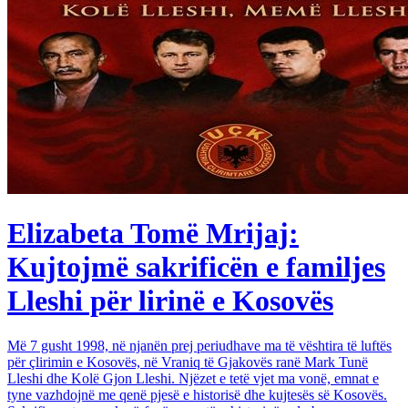
Elizabeta Tomë Mrijaj:
Kujtojmë sakrificën e familjes
Lleshi për lirinë e Kosovës
Më 7 gusht 1998, në njanën prej periudhave ma të vështira të luftës
për çlirimin e Kosovës, në Vraniq të Gjakovës ranë Mark Tunë
Lleshi dhe Kolë Gjon Lleshi. Njëzet e tetë vjet ma vonë, emnat e
tyne vazhdojnë me qenë pjesë e historisë dhe kujtesës së Kosovës.