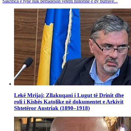
Sakrifica e tyne nuk përfaqëson vetëm historinë e dy burrave...
Lekë Mrijaj: Zllakuqani i Lugut të Drinit dhe
roli i Kishës Katolike në dokumentet e Arkivit
Shtetëror Austriak (1890–1918)