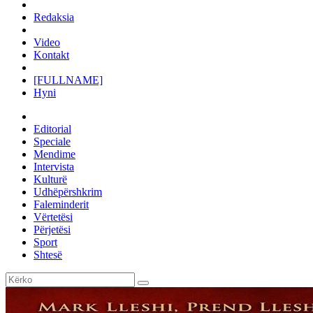
Redaksia
Video
Kontakt
[FULLNAME]
Hyni
Editorial
Speciale
Mendime
Intervista
Kulturë
Udhëpërshkrim
Faleminderit
Vërtetësi
Përjetësi
Sport
Shtesë