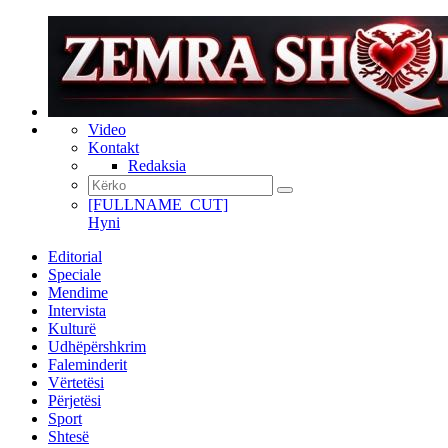
Video
Kontakt
Redaksia
[FULLNAME_CUT]
Hyni
Editorial
Speciale
Mendime
Intervista
Kulturë
Udhëpërshkrim
Faleminderit
Vërtetësi
Përjetësi
Sport
Shtesë