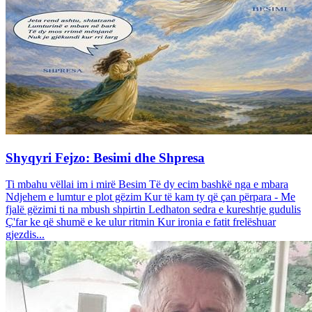
Shyqyri Fejzo: Besimi dhe Shpresa
Ti mbahu vëllai im i mirë Besim Të dy ecim bashkë nga e mbara
Ndjehem e lumtur e plot gëzim Kur të kam ty që çan përpara - Me
fjalë gëzimi ti na mbush shpirtin Ledhaton sedra e kureshtje gudulis
Ç'far ke që shumë e ke ulur ritmin Kur ironia e fatit frelëshuar
gjezdis...