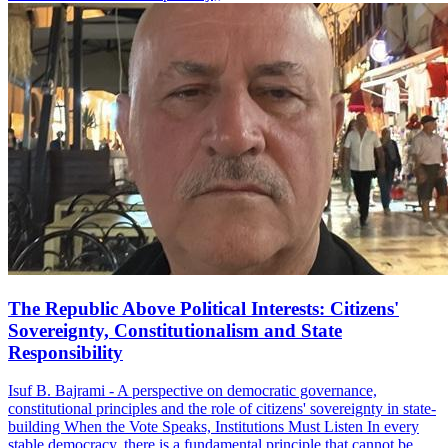
The Republic Above Political Interests: Citizens'
Sovereignty, Constitutionalism and State
Responsibility
Isuf B. Bajrami - A perspective on democratic governance,
constitutional principles and the role of citizens' sovereignty in state-
building When the Vote Speaks, Institutions Must Listen In every
stable democracy, there is a fundamental principle that cannot be