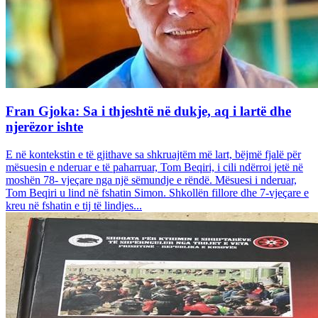
Fran Gjoka: Sa i thjeshtë në dukje, aq i lartë dhe
njerëzor ishte
E në kontekstin e të gjithave sa shkruajtëm më lart, bëjmë fjalë për
mësuesin e nderuar e të paharruar, Tom Beqiri, i cili ndërroi jetë në
moshën 78- vjeçare nga një sëmundje e rëndë. Mësuesi i nderuar,
Tom Beqiri u lind në fshatin Simon. Shkollën fillore dhe 7-vjeçare e
kreu në fshatin e tij të lindjes...