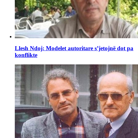
Llesh Ndoj: Modelet autoritare s’jetojnë dot pa
konflikte