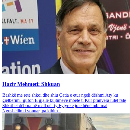
Hazir Mehmeti: Shkuan
Bashkë me retë shkoi dhe shiu Çatia e etur ngeli dëshmi Aty ku
gjelbërimi gufon E gjallë kujtimeve mbete ti Kur pranvera lulet falë
Shkrihet dëbora në mall për ty Fytyrë e jote hënë mbi mal
Ngushëllim i vonuar, pa kthim...