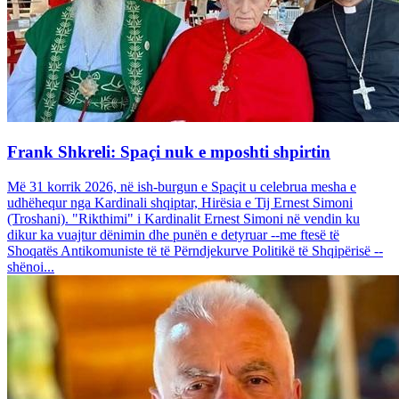
Frank Shkreli: Spaçi nuk e mposhti shpirtin
Më 31 korrik 2026, në ish-burgun e Spaçit u celebrua mesha e
udhëhequr nga Kardinali shqiptar, Hirësia e Tij Ernest Simoni
(Troshani). "Rikthimi" i Kardinalit Ernest Simoni në vendin ku
dikur ka vuajtur dënimin dhe punën e detyruar --me ftesë të
Shoqatës Antikomuniste të të Përndjekurve Politikë të Shqipërisë --
shënoi...