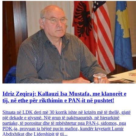
Idriz Zeqiraj: Kallauzi Isa Mustafa, me klanorët e
tij, në ethe për rikthimin e PAN-it në pushtet!
Situata në LDK deri më 30 korrik ishte në krizën më të thellë, gjatë
një dekade e gjysmë. Një grup të pakënaqurish, në hierarkinë
partiake, të porositur dhe të mbështetur nga PAN-i, sidomos, nga
PDK-ja, provuan ta bëjnë puçin mafioz, kundër kryetarit Lumir
Abdixhikut dhe Lidershipit të tij.,,