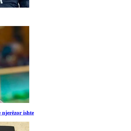
 njerëzor ishte