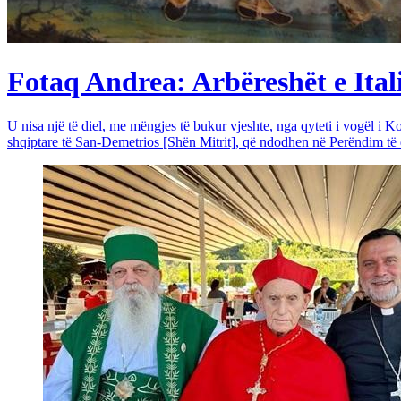
Fotaq Andrea: Arbëreshët e Itali
U nisa një të diel, me mëngjes të bukur vjeshte, nga qyteti i vogël i Ko
shqiptare të San-Demetrios [Shën Mitrit], që ndodhen në Perëndim të qy