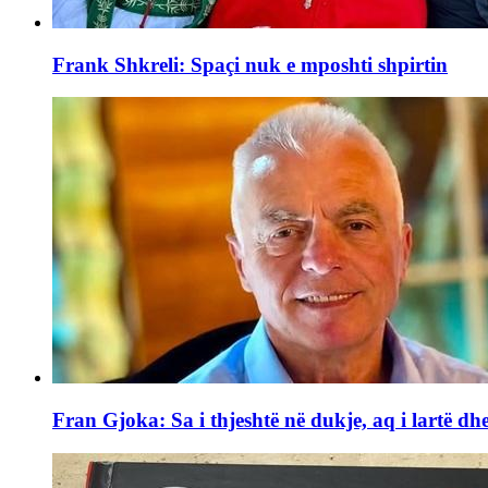
Frank Shkreli: Spaçi nuk e mposhti shpirtin
Fran Gjoka: Sa i thjeshtë në dukje, aq i lartë dhe