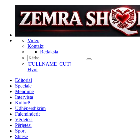
Video
Kontakt
Redaksia
[FULLNAME_CUT]
Hyni
Editorial
Speciale
Mendime
Intervista
Kulturë
Udhëpërshkrim
Faleminderit
Vërtetësi
Përjetësi
Sport
Shtesë