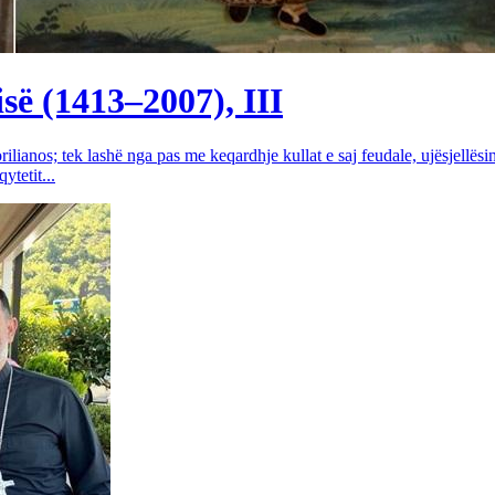
së (1413–2007), III
rilianos; tek lashë nga pas me keqardhje kullat e saj feudale, ujësjellës
tetit...