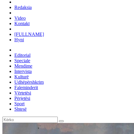
Redaksia
Video
Kontakt
[FULLNAME]
Hyni
Editorial
Speciale
Mendime
Intervista
Kulturë
Udhëpërshkrim
Faleminderit
Vërtetësi
Përjetësi
Sport
Shtesë