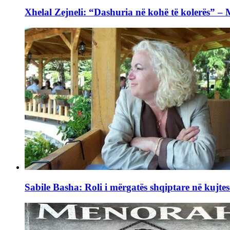
Xhelal Zejneli: “Dashuria në kohë të kolerës” –
Sabile Basha: Roli i mërgatës shqiptare në kujtes