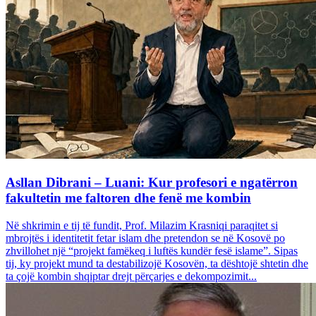
Asllan Dibrani – Luani: Kur profesori e ngatërron
fakultetin me faltoren dhe fenë me kombin
Në shkrimin e tij të fundit, Prof. Milazim Krasniqi paraqitet si
mbrojtës i identitetit fetar islam dhe pretendon se në Kosovë po
zhvillohet një “projekt famëkeq i luftës kundër fesë islame”. Sipas
tij, ky projekt mund ta destabilizojë Kosovën, ta dështojë shtetin dhe
ta çojë kombin shqiptar drejt përçarjes e dekompozimit...