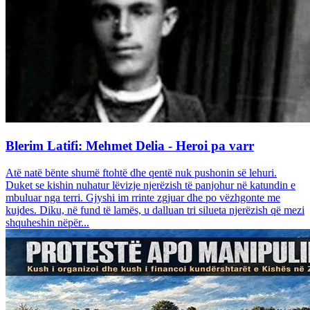
Blerim Latifi: Mehmet Delia - Heroi pa varr
Atë natë bënte shumë ftohtë dhe qentë nuk pushonin së lehuri.
Duket se kishin nuhatur lëvizje njerëzish të panjohur në katundin e
mbuluar nga terri. Gjyshi im rrinte zgjuar dhe po vëzhgonte me
kujdes. Diku, në fund të lamës, u dalluan tri silueta njerëzish që mezi
shquheshin nëpër...