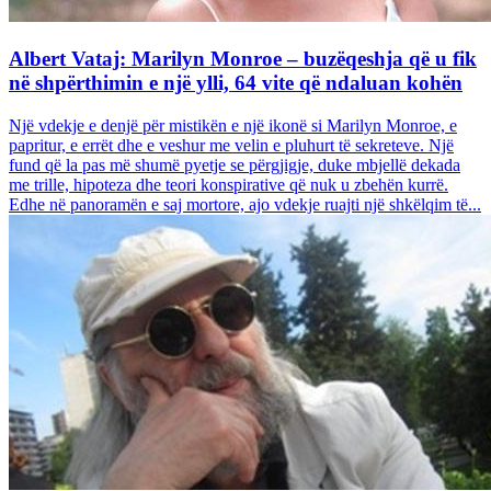
Albert Vataj: Marilyn Monroe – buzëqeshja që u fik
në shpërthimin e një ylli, 64 vite që ndaluan kohën
Një vdekje e denjë për mistikën e një ikonë si Marilyn Monroe, e
papritur, e errët dhe e veshur me velin e pluhurt të sekreteve. Një
fund që la pas më shumë pyetje se përgjigje, duke mbjellë dekada
me trille, hipoteza dhe teori konspirative që nuk u zbehën kurrë.
Edhe në panoramën e saj mortore, ajo vdekje ruajti një shkëlqim të...