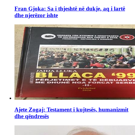
Fran Gjoka: Sa i thjeshtë në dukje, aq i lartë
dhe njerëzor ishte
Ajete Zogaj: Testament i kujtesës, humanizmit
dhe qëndresës