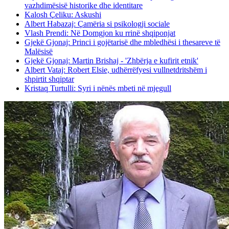
vazhdimësisë historike dhe identitare
Kalosh Çeliku: Askushi
Albert Habazaj: Çamëria si psikologji sociale
Vlash Prendi: Në Domgjon ku rrinë shqiponjat
Gjekë Gjonaj: Princi i gojëtarisë dhe mbledhësi i thesareve të
Malësisë
Gjekë Gjonaj: Martin Brishaj - 'Zhbërja e kufirit etnik'
Albert Vataj: Robert Elsie, udhërrëfyesi vullnetdritshëm i
shpirtit shqiptar
Kristaq Turtulli: Syri i nënës mbeti në mjegull