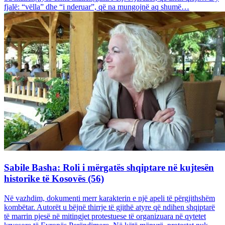
fjalë: “vëlla” dhe “i nderuar”, që na mungojnë aq shumë…
Sabile Basha: Roli i mërgatës shqiptare në kujtesën
historike të Kosovës (56)
Në vazhdim, dokumenti merr karakterin e një apeli të përgjithshëm
kombëtar. Autorët u bëjnë thirrje të gjithë atyre që ndihen shqiptarë
të marrin pjesë në mitingjet protestuese të organizuara në qytetet