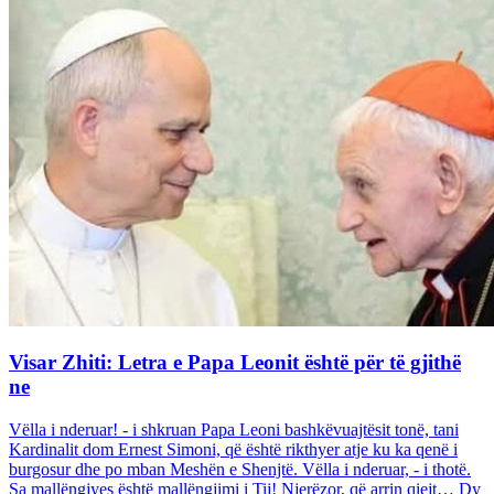
Visar Zhiti: Letra e Papa Leonit është për të gjithë
ne
Vëlla i nderuar! - i shkruan Papa Leoni bashkëvuajtësit tonë, tani
Kardinalit dom Ernest Simoni, që është rikthyer atje ku ka qenë i
burgosur dhe po mban Meshën e Shenjtë. Vëlla i nderuar, - i thotë.
Sa mallëngjyes është mallëngjimi i Tij! Njerëzor, që arrin qiejt… Dy