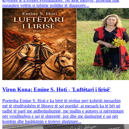
kryesore të Evropës Perëndimore. Në këtë mënyrë, protestat nuk
paraqiten vetëm si tubime politike të diasporës...
Viron Kona: Emine S. Hoti - 'Luftëtari i lirisë'
Poetesha Emine S. Hoti e ka bërë të njohur prej kohësh mesazhin
më të rëndësishëm të librave të saj poetikë, ai mesazh ka të bëj në
radhë të parë me atdhedashurinë, me mallin e autores si mërgimtare
për vendlindjen e saj të shtrenjtë, por dhe me dashurinë e saj për
kombin dhe bashkimin e trojeve shqiptare...