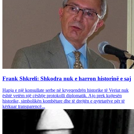
Frank Shkreli: Shkodra nuk e harron historinë e saj
Hapja e një konsullate serbe në kryeqendrën historike të Veriut nuk
është vetëm një çështje protokolli diplomatik. Ajo prek kujtesën
historike, simbolikën kombëtare dhe të drejtën e qytetarëve për të
kërkuar transparencë...