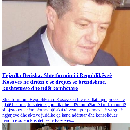
Fejzulla Berisha: Shtetformimi i Republikës së
Kosovës në dritën e së drejtës së brendshme,
kushtetuese dhe ndërkombëtare
Shtetformimi i Republikës së Kosovës është rezultat i një procesi të
gjatë historik, kushtetues, politik dhe ndërkombëtar. Ai nuk mund të
shpjegohet vetëm përmes një akti të vetm, por përmes një vargu të
ngjarjeve dhe akteve juridike që kanë ndërtuar dhe konsoliduar
rendin e sotëm kushtetues të Kosovës...