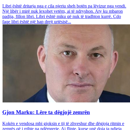
Libri është dritarja nga e cila njeriu sheh botën pa lëvizur nga vendi.
Një libër i mirë nuk lexohet vetëm, ai të ndryshon. Aty ku mbaron
padija, fillon libri. Libri është miku që nuk të tradhton kurrë. Çdo
faqe libri është një hap drejt urtësisë...
Gjon Marku: Lëre ta dëgjojë zemrën
Kokën e vendosa mbi gjoksin e tij të zhveshur dhe dëgjoja ritmin e
zemrës që i rrihte pa ndërprerje. Ai flinte, kurse unë doja ta ndieja