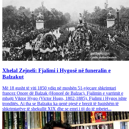
Xhelal Zejneli: Fjalimi i Hygosë në funeralin e
Balzakut
Më 18 gusht të viti 1850 vdiq në moshën 51-vjeçare shkrimtari
francez Onore dë Balzak (Honoré de Balzac). Fjalimin e varrimit e
mbajti Viktor Hygo (Victor Hugo, 1802-1885). Fjalimi i Hygos ishte
tronditës. Ai tha se Balzaku ka qenë pjesë e brezit të fuqishëm të
shkrimtarëve të shekullit XIX dhe se emri i tij do të mbetet...