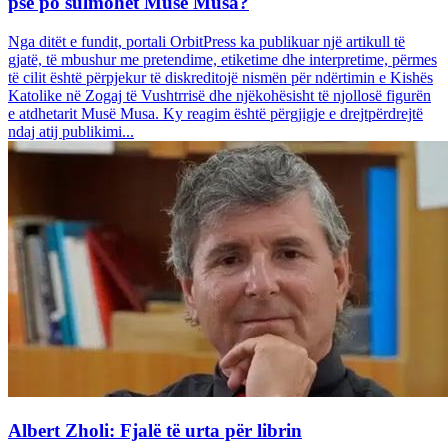
pse po sulmohet Musë Musa?
Nga ditët e fundit, portali OrbitPress ka publikuar një artikull të
gjatë, të mbushur me pretendime, etiketime dhe interpretime, përmes
të cilit është përpjekur të diskreditojë nismën për ndërtimin e Kishës
Katolike në Zogaj të Vushtrrisë dhe njëkohësisht të njollosë figurën
e atdhetarit Musë Musa. Ky reagim është përgjigje e drejtpërdrejtë
ndaj atij publikimi...
Albert Zholi: Fjalë të urta për librin