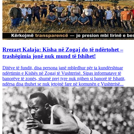
Rrezart Kalaja: Kisha në Zogaj do të ndërtohet –
trashëgimia jonë nuk mund të fshihet!
Ditëve të fundit, disa persona janë mbledhur për ta kundërshtuar
ndërtimin e Kishës në Zogaj të Vushtrrisë. Sipas informatave të
banorëve të zonës, shumë prej tyre nuk njihen si banorë të fshatit,
ndërsa disa thuhet se nuk jetojnë fare në komunën e Vushtrrisë...