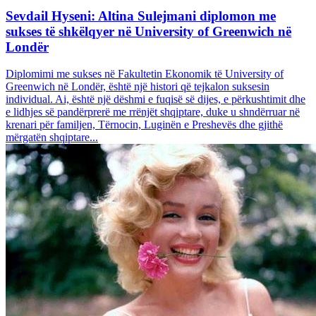
Sevdail Hyseni: Altina Sulejmani diplomon me
sukses të shkëlqyer në University of Greenwich në
Londër
Diplomimi me sukses në Fakultetin Ekonomik të University of
Greenwich në Londër, është një histori që tejkalon suksesin
individual. Ai, është një dëshmi e fuqisë së dijes, e përkushtimit dhe
e lidhjes së pandërprerë me rrënjët shqiptare, duke u shndërruar në
krenari për familjen, Tërnocin, Luginën e Preshevës dhe gjithë
mërgatën shqiptare...