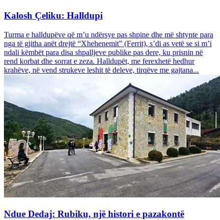
Kalosh Çeliku: Halldupi
Turma e halldupëve që m’u ndërsye pas shpine dhe më shtynte para
nga të gjitha anët drejtë “Xhehenemit” (Ferrit), s’di as vetë se si m’i
ndali këmbët para disa shpalljeve publike pas dere, ku prisnin në
rend korbat dhe sorrat e zeza. Halldupët, me ferexhetë hedhur
krahëve, në vend strukeve leshit të deleve, tirqëve me gajtana...
Ndue Dedaj: Rubiku, një histori e pazakontë