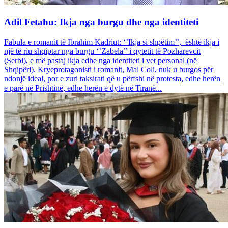
Adil Fetahu: Ikja nga burgu dhe nga identiteti
Fabula e romanit të Ibrahim Kadriut: ‘’Ikja si shpëtim’’, është ikja i
një të riu shqiptar nga burgu ‘’Zabela’’ i qytetit të Pozharevcit
(Serbi), e më pastaj ikja edhe nga identiteti i vet personal (në
Shqipëri). Kryeprotagonisti i romanit, Mal Coli, nuk u burgos për
ndonjë ideal, por e zuri taksirati që u përfshi në protesta, edhe herën
e parë në Prishtinë, edhe herën e dytë në Tiranë...