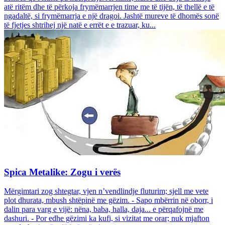
atë ritëm dhe të përkoja frymëmarrjen time me të tijën, të thellë e të
ngadaltë, si frymëmarrja e një dragoi. Jashtë mureve të dhomës sonë
të fjetjes shtrihej një natë e errët e e trazuar, ku...
Spica Metalike: Zogu i verës
Mërgimtari zog shtegtar, vjen n’vendlindje fluturim; sjell me vete
plot dhurata, mbush shtëpinë me gëzim. - Sapo mbërrin në oborr, i
dalin para varg e vijë: nëna, baba, halla, daja... e përqafojnë me
dashuri. - Por edhe gëzimi ka kufi, si vizitat me orar; nuk mjafton