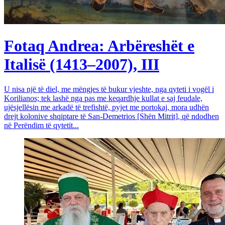
Fotaq Andrea: Arbëreshët e
Italisë (1413–2007), III
U nisa një të diel, me mëngjes të bukur vjeshte, nga qyteti i vogël i
Korilianos; tek lashë nga pas me keqardhje kullat e saj feudale,
ujësjellësin me arkadë të trefishtë, pyjet me portokaj, mora udhën
drejt kolonive shqiptare të San-Demetrios [Shën Mitrit], që ndodhen
në Perëndim të qytetit...