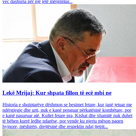
veç dashuria për një jetë mërgimtar...
Lekë Mrijaj: Kur shpata fillon të ecë mbi ne
Historia e shqiptarëve dëshmon se besimet fetare, kur janë jetuar me
ndërgjegje dhe urti, nuk e kanë penguar përkatësinë kombëtare, por
e kanë pasuruar atë. Kultet fetare pra, Kishat dhe xhamitë nuk duhet
të bëhen kurrë ledhe ndarëse, por vende ku njeriu mëson paqen
hyjnore, mëshirën, drejtësinë dhe respektin ndaj tjetrit...