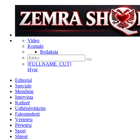
Video
Kontakt
Redaksia
[FULLNAME_CUT]
Hyni
Editorial
Speciale
Mendime
Intervista
Kulturë
Udhëpërshkrim
Faleminderit
Vërtetësi
Përjetësi
Sport
Shtesë