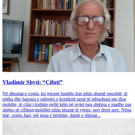
Vladimir Shyti: “Çifuti”
Në dhomat e vogla, ku jetonte familja ime ishin shumë ngushtë, të
gjitha dhe hapsira e ndenjes e koridorit qenë të mbushura me disa
mobilje, të cilat i kishim sjellë këtu në qytet nga shtëpia e madhe pas
shitjes së çifligut;mobiljet ishin shumë të vjetra, prej druri arre. Nëna
ime, zonja Jani, një grua e bëshme, damë e shkuar...