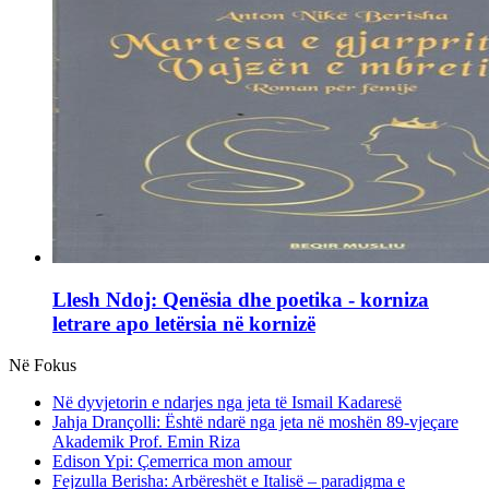
Llesh Ndoj: Qenësia dhe poetika - korniza
letrare apo letërsia në kornizë
Në Fokus
Në dyvjetorin e ndarjes nga jeta të Ismail Kadaresë
Jahja Drançolli: Është ndarë nga jeta në moshën 89-vjeçare
Akademik Prof. Emin Riza
Edison Ypi: Çemerrica mon amour
Fejzulla Berisha: Arbëreshët e Italisë – paradigma e