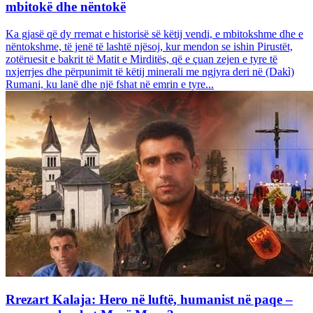
mbitokë dhe nëntokë
Ka gjasë që dy rremat e historisë së këtij vendi, e mbitokshme dhe e
nëntokshme, të jenë të lashtë njësoj, kur mendon se ishin Pirustët,
zotëruesit e bakrit të Matit e Mirditës, që e çuan zejen e tyre të
nxjerrjes dhe përpunimit të këtij minerali me ngjyra deri në (Dakì)
Rumani, ku lanë dhe një fshat në emrin e tyre...
Rrezart Kalaja: Hero në luftë, humanist në paqe –