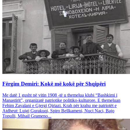
Fërgim Demiri: Kokë më kokë për Shqipëri
Me datë 1 gusht në vitin 1908 -të u themelua klubi “Bashkimi i
Manastirit”, organizatë patriotike politiko-kulturore. E themeluan
Fehim Zavalani e Gjergj Qiriazi. Krah për krahu me patriotët e
Atdheut: Luigj Gurakuqi, Spiro Bellkameni, Nuçi Naçi, Bajo
Topulli, Mihail Grameno...