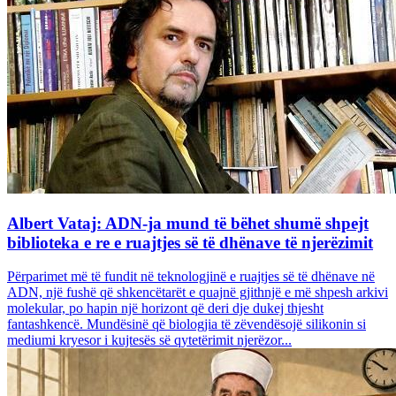
Albert Vataj: ADN-ja mund të bëhet shumë shpejt
biblioteka e re e ruajtjes së të dhënave të njerëzimit
Përparimet më të fundit në teknologjinë e ruajtjes së të dhënave në
ADN, një fushë që shkencëtarët e quajnë gjithnjë e më shpesh arkivi
molekular, po hapin një horizont që deri dje dukej thjesht
fantashkencë. Mundësinë që biologjia të zëvendësojë silikonin si
mediumi kryesor i kujtesës së qytetërimit njerëzor...