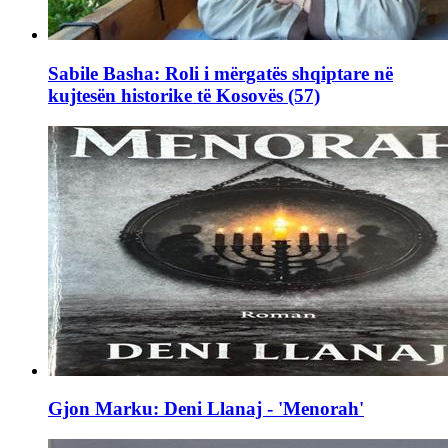
Sabile Basha: Roli i mërgatës shqiptare në
kujtesën historike të Kosovës (57)
Gjon Marku: Deni Llanaj - 'Menorah'