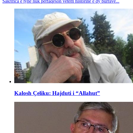
Sakrifica e tyne nuk përfaqëson vetëm historinë e dy burrave...
Kalosh Çeliku: Hajduti i “Allahut”