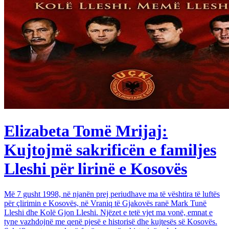
Elizabeta Tomë Mrijaj:
Kujtojmë sakrificën e familjes
Lleshi për lirinë e Kosovës
Më 7 gusht 1998, në njanën prej periudhave ma të vështira të luftës
për çlirimin e Kosovës, në Vraniq të Gjakovës ranë Mark Tunë
Lleshi dhe Kolë Gjon Lleshi. Njëzet e tetë vjet ma vonë, emnat e
tyne vazhdojnë me qenë pjesë e historisë dhe kujtesës së Kosovës.