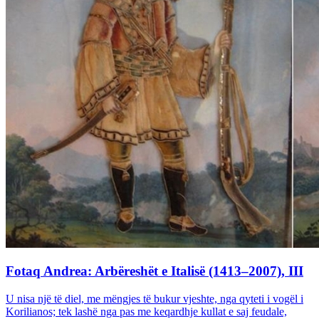
Fotaq Andrea: Arbëreshët e Italisë (1413–2007), III
U nisa një të diel, me mëngjes të bukur vjeshte, nga qyteti i vogël i
Korilianos; tek lashë nga pas me keqardhje kullat e saj feudale,