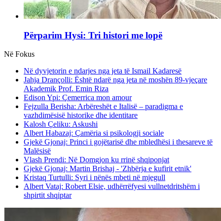
Përparim Hysi: Tri histori me lopë
Në Fokus
Në dyvjetorin e ndarjes nga jeta të Ismail Kadaresë
Jahja Drançolli: Është ndarë nga jeta në moshën 89-vjeçare
Akademik Prof. Emin Riza
Edison Ypi: Çemerrica mon amour
Fejzulla Berisha: Arbëreshët e Italisë – paradigma e
vazhdimësisë historike dhe identitare
Kalosh Çeliku: Askushi
Albert Habazaj: Çamëria si psikologji sociale
Gjekë Gjonaj: Princi i gojëtarisë dhe mbledhësi i thesareve të
Malësisë
Vlash Prendi: Në Domgjon ku rrinë shqiponjat
Gjekë Gjonaj: Martin Brishaj - 'Zhbërja e kufirit etnik'
Kristaq Turtulli: Syri i nënës mbeti në mjegull
Albert Vataj: Robert Elsie, udhërrëfyesi vullnetdritshëm i
shpirtit shqiptar