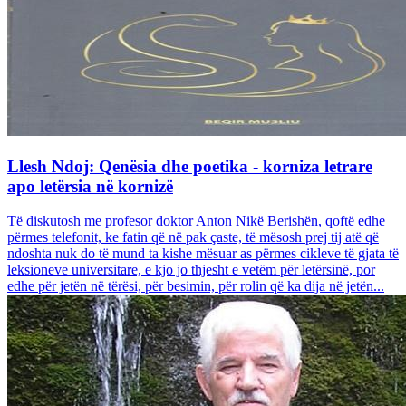
Llesh Ndoj: Qenësia dhe poetika - korniza letrare
apo letërsia në kornizë
Të diskutosh me profesor doktor Anton Nikë Berishën, qoftë edhe
përmes telefonit, ke fatin që në pak çaste, të mësosh prej tij atë që
ndoshta nuk do të mund ta kishe mësuar as përmes cikleve të gjata të
leksioneve universitare, e kjo jo thjesht e vetëm për letërsinë, por
edhe për jetën në tërësi, për besimin, për rolin që ka dija në jetën...