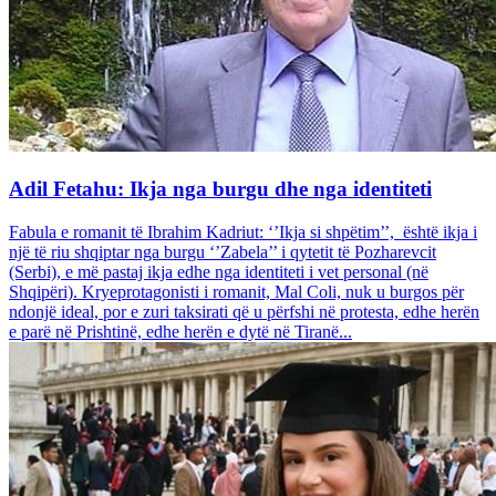
Adil Fetahu: Ikja nga burgu dhe nga identiteti
Fabula e romanit të Ibrahim Kadriut: ‘’Ikja si shpëtim’’, është ikja i
një të riu shqiptar nga burgu ‘’Zabela’’ i qytetit të Pozharevcit
(Serbi), e më pastaj ikja edhe nga identiteti i vet personal (në
Shqipëri). Kryeprotagonisti i romanit, Mal Coli, nuk u burgos për
ndonjë ideal, por e zuri taksirati që u përfshi në protesta, edhe herën
e parë në Prishtinë, edhe herën e dytë në Tiranë...