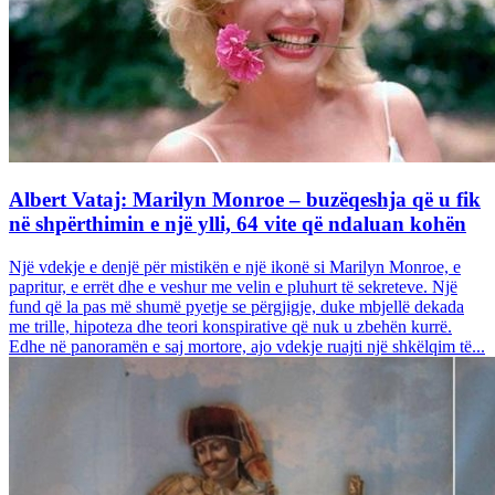
Albert Vataj: Marilyn Monroe – buzëqeshja që u fik
në shpërthimin e një ylli, 64 vite që ndaluan kohën
Një vdekje e denjë për mistikën e një ikonë si Marilyn Monroe, e
papritur, e errët dhe e veshur me velin e pluhurt të sekreteve. Një
fund që la pas më shumë pyetje se përgjigje, duke mbjellë dekada
me trille, hipoteza dhe teori konspirative që nuk u zbehën kurrë.
Edhe në panoramën e saj mortore, ajo vdekje ruajti një shkëlqim të...