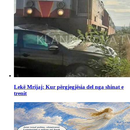
Lekë Mrijaj: Kur përgjegjësia del nga shinat e
trenit