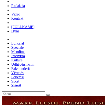
Redaksia
Video
Kontakt
[FULLNAME]
Hyni
Editorial
Speciale
Mendime
Intervista
Kulturë
Udhëpërshkrim
Faleminderit
Vërtetësi
Përjetësi
Sport
Shtesë