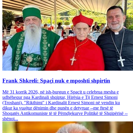
Frank Shkreli: Spaçi nuk e mposhti shpirtin
Më 31 korrik 2026, në ish-burgun e Spaçit u celebrua mesha e
udhëhequr nga Kardinali shqiptar, Hirësia e Tij Ernest Simoni
(Troshani). "Rikthimi" i Kardinalit Ernest Simoni në vendin ku
dikur ka vuajtur dënimin dhe punën e detyruar --me ftesë të
Shoqatës Antikomuniste të të Përndjekurve Politikë të Shqipërisë --
shënoi...