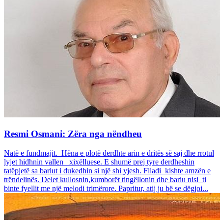
Resmi Osmani: Zëra nga nëndheu
Natë e fundmajit. Hëna e plotë derdhte arin e dritës së saj dhe rrotul
lyjet hidhnin vallen xixëlluese. E shumë prej tyre derdheshin
tatëpjetë sa bariut i dukedhin si një shi yjesh. Flladi kishte amzën e
trëndelinës. Delet kullosnin,kumborët tingëllonin dhe bariu nisi ti
binte fyellit me një melodi trimërore. Papritur, atij ju bë se dëgjoi...