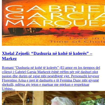
Xhelal Zejneli: “Dashuria në kohë të kolerës” –
Markez
Romani “Dashuria në kohë të kolerës” (El amor en los tiempos del
cólera) i Gabriel Garsia Markezit është rrëfim për një dashuri plot
pasion dhe durim që zgjat mbi pesëdhjetë vjet. Personazhi kryesor
Florentino Arisa e pret të dashurën e tij Fermina Daze mbi gjysmë
shekulli, ndërsa ajo jeton e martuar me mjekun e respektuar
Urbino...