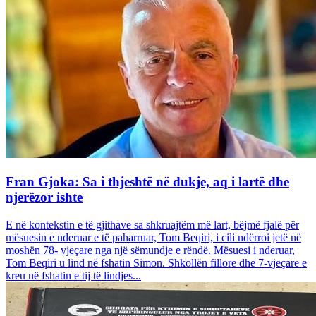
Fran Gjoka: Sa i thjeshtë në dukje, aq i lartë dhe
njerëzor ishte
E në kontekstin e të gjithave sa shkruajtëm më lart, bëjmë fjalë për
mësuesin e nderuar e të paharruar, Tom Beqiri, i cili ndërroi jetë në
moshën 78- vjeçare nga një sëmundje e rëndë. Mësuesi i nderuar,
Tom Beqiri u lind në fshatin Simon. Shkollën fillore dhe 7-vjeçare e
kreu në fshatin e tij të lindjes...