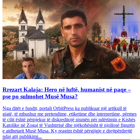
Rrezart Kalaja: Hero në luftë, humanist në paqe –
pse po sulmohet Musë Musa?
Nga ditët e fundit, portali OrbitPress ka publikuar një artikull të
gjatë, të mbushur me pretendime, etiketime dhe interpretime, përmes
të cilit është përpjekur të diskreditojë nismën për ndërtimin e Kishës
Katolike në Zogaj të Vushtrrisë dhe njëkohësisht të njollosë figurën
e atdhetarit Musë Musa. Ky reagim është përgjigje e drejtpërdrejtë
ndaj atij publikimi...