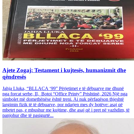
Ajete Zogaj: Testament i kujtesës, humanizmit dhe
qëndresës
Jahja Lluka, “BLLACA ‘99” Përjetimet e të dëbuarve me dhunë
nga forcat serbe, II, Botoi “Office Printy” Prishtinë, 2026 Një nga
simbolet më domethënëse është treni. Ai nuk përfaqëson thjeshtë
largimin fizik të të dëbuarve, por ndarjen mes dy botëve: asaj që
mbetet pas, e mbushur me kujtime, dhe asaj që i pret në vazhdim, të
panjohur dhe të pasigurtë...