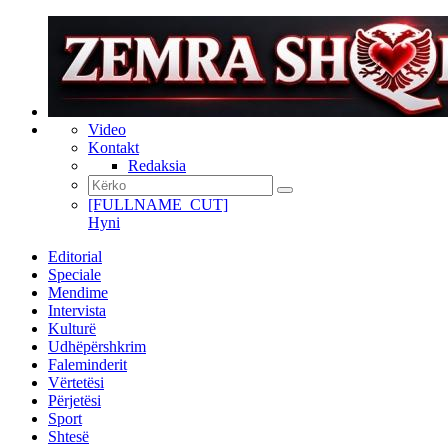
Video
Kontakt
Redaksia
[FULLNAME_CUT]
Hyni
Editorial
Speciale
Mendime
Intervista
Kulturë
Udhëpërshkrim
Faleminderit
Vërtetësi
Përjetësi
Sport
Shtesë