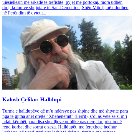
ujësjellësin me arkadë të trefishtë, pyjet me portokaj, mora udhën
drejt kolonive shqiptare të San-Demetrios [Shën Mitrit], që ndodhen
në Perëndim të qytetit...
Kalosh Çeliku: Halldupi
Turma e halldupëve që m’u ndërsye pas shpine dhe më shtynte para
nga të gjitha anët drejtë “Xhehenemit” (Ferrit), s’di as vetë se si m’i
ndali këmbët para disa shpalljeve publike pas dere, ku prisnin në
rend korbat dhe sorrat e zeza. Halldupët, me ferexhetë hedhur