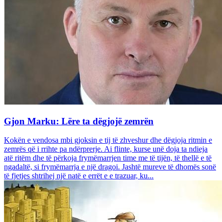
Gjon Marku: Lëre ta dëgjojë zemrën
Kokën e vendosa mbi gjoksin e tij të zhveshur dhe dëgjoja ritmin e
zemrës që i rrihte pa ndërprerje. Ai flinte, kurse unë doja ta ndieja
atë ritëm dhe të përkoja frymëmarrjen time me të tijën, të thellë e të
ngadaltë, si frymëmarrja e një dragoi. Jashtë mureve të dhomës sonë
të fjetjes shtrihej një natë e errët e e trazuar, ku...