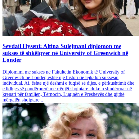
Sevdail Hyseni: Altina Sulejmani diplomon me
sukses të shkëlqyer në University of Greenwich në
Londër
Diplomimi me sukses në Fakultetin Ekonomik të University of
Greenwich në Londër, është një histori që tejkalon suksesin
individual. Ai, është një dëshmi e fuqisë së dijes, e përkushtimit dhe
e lidhjes së pandërprerë me rrënjët shqiptare, duke u shndërruar në
krenari për familjen, Tërnocin, Luginën e Preshevës dhe gjithë
mërgatën shqiptare...