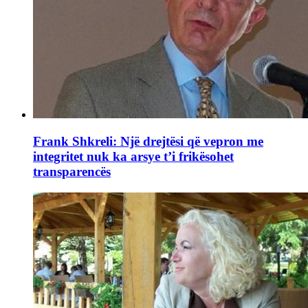
Frank Shkreli: Një drejtësi që vepron me
integritet nuk ka arsye t’i frikësohet
transparencës