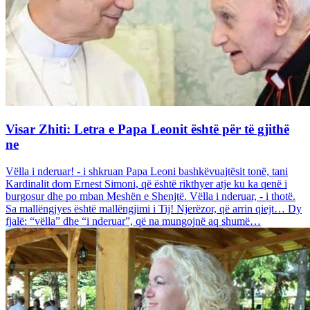
Visar Zhiti: Letra e Papa Leonit është për të gjithë
ne
Vëlla i nderuar! - i shkruan Papa Leoni bashkëvuajtësit tonë, tani
Kardinalit dom Ernest Simoni, që është rikthyer atje ku ka qenë i
burgosur dhe po mban Meshën e Shenjtë. Vëlla i nderuar, - i thotë.
Sa mallëngjyes është mallëngjimi i Tij! Njerëzor, që arrin qiejt… Dy
fjalë: “vëlla” dhe “i nderuar”, që na mungojnë aq shumë…