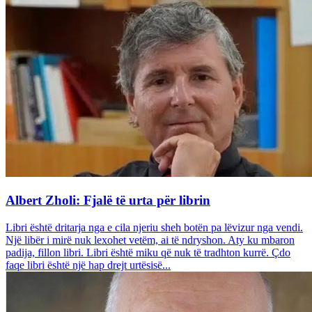
Albert Zholi: Fjalë të urta për librin
Libri është dritarja nga e cila njeriu sheh botën pa lëvizur nga vendi.
Një libër i mirë nuk lexohet vetëm, ai të ndryshon. Aty ku mbaron
padija, fillon libri. Libri është miku që nuk të tradhton kurrë. Çdo
faqe libri është një hap drejt urtësisë...