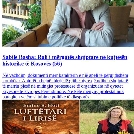
Sabile Basha: Roli i mërgatës shqiptare në kujtesën
historike të Kosovës (56)
Në vazhdim, dokumenti merr karakterin e një apeli të përgjithshëm
kombëtar. Autorët u bëjnë thirrje të gjithë atyre që ndihen shqiptarë
të marrin pjesë në mitingjet protestuese të organizuara në qytetet
kryesore të Evropës Perëndimore. Në këtë mënyrë, protestat nuk
paraqiten vetëm si tubime politike të diasporës...