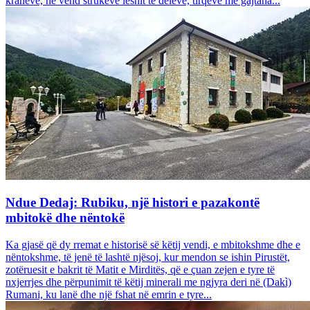
krahëve, në vend strukeve leshit të deleve, tirqëve me gajtana...
Ndue Dedaj: Rubiku, një histori e pazakontë
mbitokë dhe nëntokë
Ka gjasë që dy rremat e historisë së këtij vendi, e mbitokshme dhe e
nëntokshme, të jenë të lashtë njësoj, kur mendon se ishin Pirustët,
zotëruesit e bakrit të Matit e Mirditës, që e çuan zejen e tyre të
nxjerrjes dhe përpunimit të këtij minerali me ngjyra deri në (Dakì)
Rumani, ku lanë dhe një fshat në emrin e tyre...