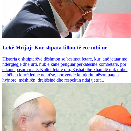
Lekë Mrijaj: Kur shpata fillon të ecë mbi ne
Historia e shqiptarëve dëshmon se besimet fetare, kur janë jetuar me
ndërgjegje dhe urti, nuk e kanë penguar përkatësinë kombëtare, por
e kanë pasuruar atë. Kultet fetare pra, Kishat dhe xhamitë nuk duhet
të bëhen kurrë ledhe ndarëse, por vende ku njeriu mëson paqen
hyjnore, mëshirën, drejtësinë dhe respektin ndaj tjetrit...