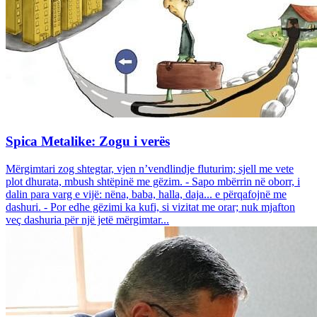
Spica Metalike: Zogu i verës
Mërgimtari zog shtegtar, vjen n’vendlindje fluturim; sjell me vete
plot dhurata, mbush shtëpinë me gëzim. - Sapo mbërrin në oborr, i
dalin para varg e vijë: nëna, baba, halla, daja... e përqafojnë me
dashuri. - Por edhe gëzimi ka kufi, si vizitat me orar; nuk mjafton
veç dashuria për një jetë mërgimtar...