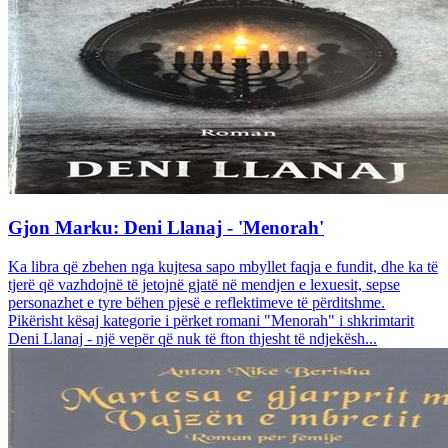
Gjon Marku: Deni Llanaj - 'Menorah'
Ka libra që zbehen nga kujtesa sapo mbyllet faqja e fundit, dhe ka të
tjerë që vazhdojnë të jetojnë gjatë në mendjen e lexuesit, sepse
personazhet e tyre bëhen pjesë e reflektimeve të përditshme.
Pikërisht kësaj kategorie i përket romani "Menorah" i shkrimtarit
Deni Llanaj - një vepër që nuk të fton thjesht të ndjekësh...