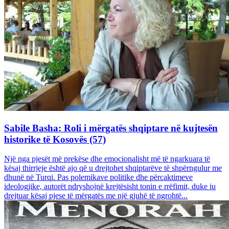
Sabile Basha: Roli i mërgatës shqiptare në kujtesën
historike të Kosovës (57)
Një nga pjesët më prekëse dhe emocionalisht më të ngarkuara të
kësaj thirrjeje është ajo që u drejtohet shqiptarëve të shpërngulur me
dhunë në Turqi. Pas polemikave politike dhe përcaktimeve
ideologjike, autorët ndryshojnë krejtësisht tonin e rrëfimit, duke iu
drejtuar kësaj pjese të mërgatës me një gjuhë të ngrohtë...