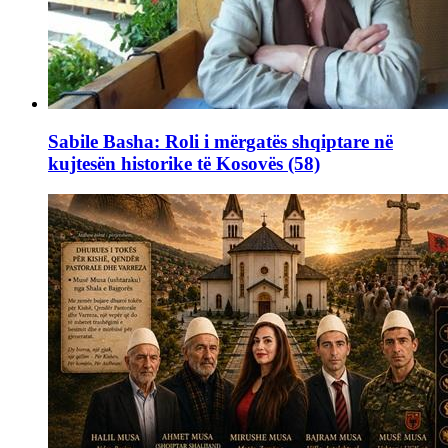
Sabile Basha: Roli i mërgatës shqiptare në
kujtesën historike të Kosovës (58)