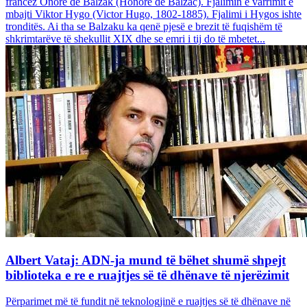
francez Onore dë Balzak (Honoré de Balzac). Fjalimin e varrimit e
mbajti Viktor Hygo (Victor Hugo, 1802-1885). Fjalimi i Hygos ishte
tronditës. Ai tha se Balzaku ka qenë pjesë e brezit të fuqishëm të
shkrimtarëve të shekullit XIX dhe se emri i tij do të mbetet...
Albert Vataj: ADN-ja mund të bëhet shumë shpejt
biblioteka e re e ruajtjes së të dhënave të njerëzimit
Përparimet më të fundit në teknologjinë e ruajtjes së të dhënave në