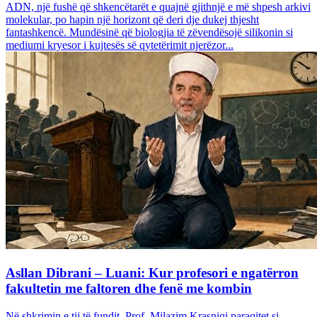
ADN, një fushë që shkencëtarët e quajnë gjithnjë e më shpesh arkivi
molekular, po hapin një horizont që deri dje dukej thjesht
fantashkencë. Mundësinë që biologjia të zëvendësojë silikonin si
mediumi kryesor i kujtesës së qytetërimit njerëzor...
Asllan Dibrani – Luani: Kur profesori e ngatërron
fakultetin me faltoren dhe fenë me kombin
Në shkrimin e tij të fundit, Prof. Milazim Krasniqi paraqitet si