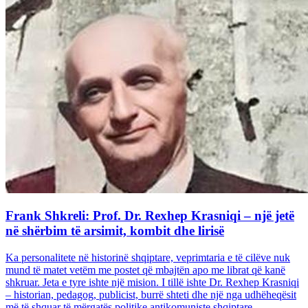
Frank Shkreli: Prof. Dr. Rexhep Krasniqi – një jetë
në shërbim të arsimit, kombit dhe lirisë
Ka personalitete në historinë shqiptare, veprimtaria e të cilëve nuk
mund të matet vetëm me postet që mbajtën apo me librat që kanë
shkruar. Jeta e tyre ishte një mision. I tillë ishte Dr. Rexhep Krasniqi
– historian, pedagog, publicist, burrë shteti dhe një nga udhëheqësit
më të shquar të mërgatës politike antikomuniste shqiptare...