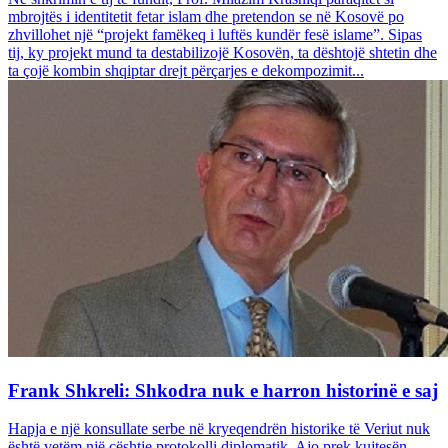
mbrojtës i identitetit fetar islam dhe pretendon se në Kosovë po
zhvillohet një “projekt famëkeq i luftës kundër fesë islame”. Sipas
tij, ky projekt mund ta destabilizojë Kosovën, ta dështojë shtetin dhe
ta çojë kombin shqiptar drejt përçarjes e dekompozimit...
Frank Shkreli: Shkodra nuk e harron historinë e saj
Hapja e një konsullate serbe në kryeqendrën historike të Veriut nuk
është vetëm një çështje protokolli diplomatik. Ajo prek kujtesën