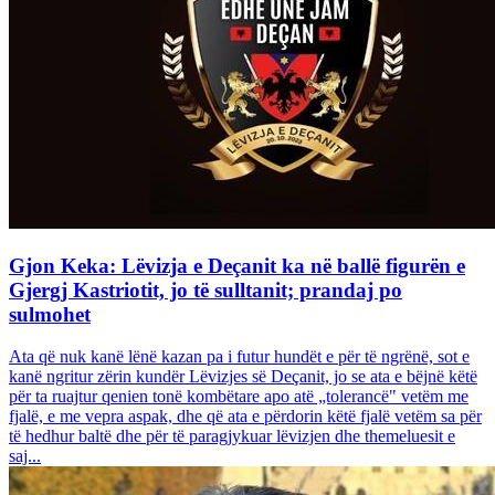
Gjon Keka: Lëvizja e Deçanit ka në ballë figurën e
Gjergj Kastriotit, jo të sulltanit; prandaj po
sulmohet
Ata që nuk kanë lënë kazan pa i futur hundët e për të ngrënë, sot e
kanë ngritur zërin kundër Lëvizjes së Deçanit, jo se ata e bëjnë këtë
për ta ruajtur qenien tonë kombëtare apo atë „tolerancë" vetëm me
fjalë, e me vepra aspak, dhe që ata e përdorin këtë fjalë vetëm sa për
të hedhur baltë dhe për të paragjykuar lëvizjen dhe themeluesit e
saj...