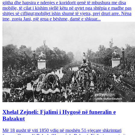
gjitha dhe hapsira e ndenjes e koridorit qenë të mbushura me disa
mobilje, të cilat i kishim sjellë këtu në qytet nga shtëpia e madhe pas
shitjes së çifligut;mobiljet ishin shumë të vjetra, prej druri arre. Nëna
ime, zonja Jani, një grua e bëshme, damë e shkuar...
Xhelal Zejneli: Fjalimi i Hygosë në funeralin e
Balzakut
Më 18 gusht të viti 1850 vdiq në moshën 51-vjeçare shkrimtari