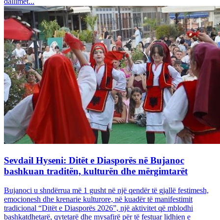
dallimet...
Sevdail Hyseni: Ditët e Diasporës në Bujanoc
bashkuan traditën, kulturën dhe mërgimtarët
Bujanoci u shndërrua më 1 gusht në një qendër të gjallë festimesh,
emocionesh dhe krenarie kulturore, në kuadër të manifestimit
tradicional “Ditët e Diasporës 2026”, një aktivitet që mblodhi
bashkatdhetarë, qytetarë dhe mysafirë për të festuar lidhjen e