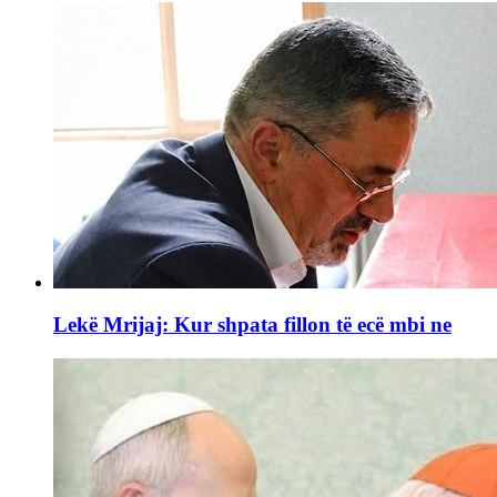
Lekë Mrijaj: Kur shpata fillon të ecë mbi ne