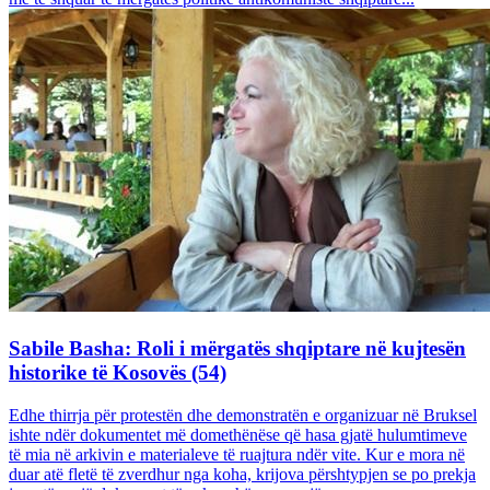
Sabile Basha: Roli i mërgatës shqiptare në kujtesën
historike të Kosovës (54)
Edhe thirrja për protestën dhe demonstratën e organizuar në Bruksel
ishte ndër dokumentet më domethënëse që hasa gjatë hulumtimeve
të mia në arkivin e materialeve të ruajtura ndër vite. Kur e mora në
duar atë fletë të zverdhur nga koha, krijova përshtypjen se po prekja