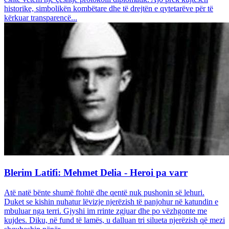
historike, simbolikën kombëtare dhe të drejtën e qytetarëve për të
kërkuar transparencë...
Blerim Latifi: Mehmet Delia - Heroi pa varr
Atë natë bënte shumë ftohtë dhe qentë nuk pushonin së lehuri.
Duket se kishin nuhatur lëvizje njerëzish të panjohur në katundin e
mbuluar nga terri. Gjyshi im rrinte zgjuar dhe po vëzhgonte me
kujdes. Diku, në fund të lamës, u dalluan tri silueta njerëzish që mezi