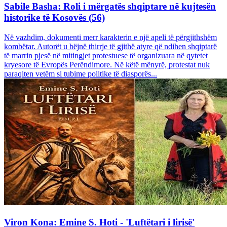
Sabile Basha: Roli i mërgatës shqiptare në kujtesën
historike të Kosovës (56)
Në vazhdim, dokumenti merr karakterin e një apeli të përgjithshëm
kombëtar. Autorët u bëjnë thirrje të gjithë atyre që ndihen shqiptarë
të marrin pjesë në mitingjet protestuese të organizuara në qytetet
kryesore të Evropës Perëndimore. Në këtë mënyrë, protestat nuk
paraqiten vetëm si tubime politike të diasporës...
Viron Kona: Emine S. Hoti - 'Luftëtari i lirisë'