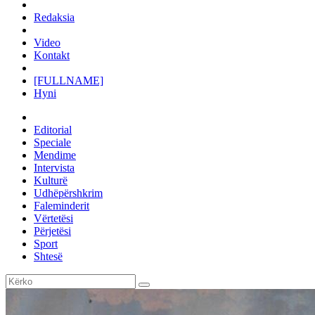
Redaksia
Video
Kontakt
[FULLNAME]
Hyni
Editorial
Speciale
Mendime
Intervista
Kulturë
Udhëpërshkrim
Faleminderit
Vërtetësi
Përjetësi
Sport
Shtesë