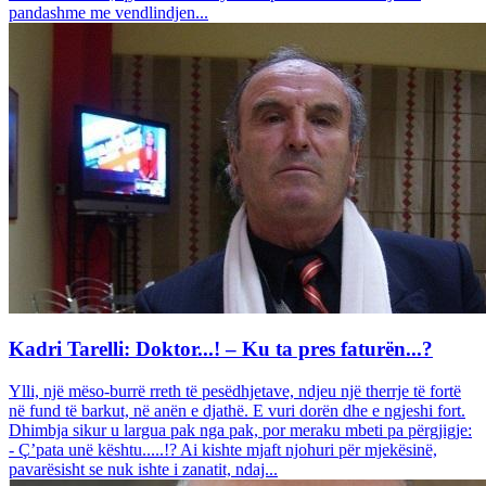
pandashme me vendlindjen...
Kadri Tarelli: Doktor...! – Ku ta pres faturën...?
Ylli, një mëso-burrë rreth të pesëdhjetave, ndjeu një therrje të fortë
në fund të barkut, në anën e djathë. E vuri dorën dhe e ngjeshi fort.
Dhimbja sikur u largua pak nga pak, por meraku mbeti pa përgjigje:
- Ç’pata unë kështu.....!? Ai kishte mjaft njohuri për mjekësinë,
pavarësisht se nuk ishte i zanatit, ndaj...