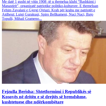
Me datë 1 gusht në vitin 1908 -të u themelua klubi “Bashkimi i
Manastirit”, organizatë patriotike politiko-kulturore. E themeluan
Fehim Zavalani e Gjergj Qiriazi. Krah për krahu me patriotët e
Atdheut: Luigj Gurakuqi, Spiro Bellkameni, Nuçi Naçi, Bajo
Topulli, Mihail Grameno...
Fejzulla Berisha: Shtetformimi i Republikës së
Kosovës në dritën e së drejtës së brendshme,
kushtetuese dhe ndërkombëtare