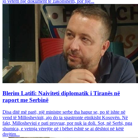
jo vetëm një dokument të zakonshëm, por një...
Blerim Latifi: Naiviteti diplomatik i Tiranës në
raport me Serbinë
Disa ditë më parë, një ministre serbe tha hapur se, po të ishte në
vend të Millosheviqit, ajo do ta spastronte etnikisht Kosovën. Në
fakt, Millosheviqi e pati provuar, por nuk ia doli. Sot, në Serbi, nga
shumica, e vetmja vërejtje që i bëhet është se ai dështoi në këtë
drejtim...