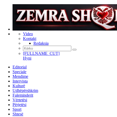
Video
Kontakt
Redaksia
[FULLNAME_CUT]
Hyni
Editorial
Speciale
Mendime
Intervista
Kulturë
Udhëpërshkrim
Faleminderit
Vërtetësi
Përjetësi
Sport
Shtesë