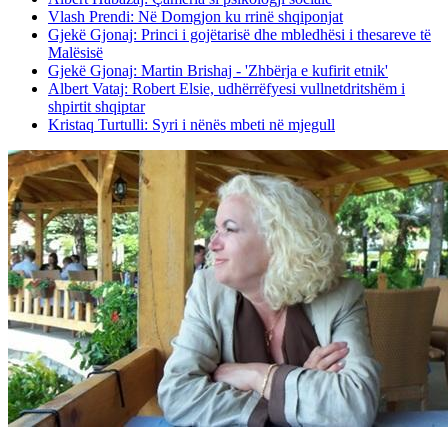
Vlash Prendi: Në Domgjon ku rrinë shqiponjat
Gjekë Gjonaj: Princi i gojëtarisë dhe mbledhësi i thesareve të
Malësisë
Gjekë Gjonaj: Martin Brishaj - 'Zhbërja e kufirit etnik'
Albert Vataj: Robert Elsie, udhërrëfyesi vullnetdritshëm i
shpirtit shqiptar
Kristaq Turtulli: Syri i nënës mbeti në mjegull