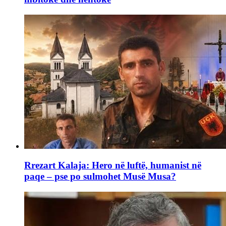
Rrezart Kalaja: Hero në luftë, humanist në
paqe – pse po sulmohet Musë Musa?