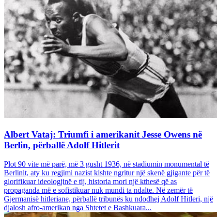
Albert Vataj: Triumfi i amerikanit Jesse Owens në
Berlin, përballë Adolf Hitlerit
Plot 90 vite më parë, më 3 gusht 1936, në stadiumin monumental të
Berlinit, aty ku regjimi nazist kishte ngritur një skenë gjigante për të
glorifikuar ideologjinë e tij, historia mori një kthesë që as
propaganda më e sofistikuar nuk mundi ta ndalte. Në zemër të
Gjermanisë hitleriane, përballë tribunës ku ndodhej Adolf Hitleri, një
djalosh afro-amerikan nga Shtetet e Bashkuara...