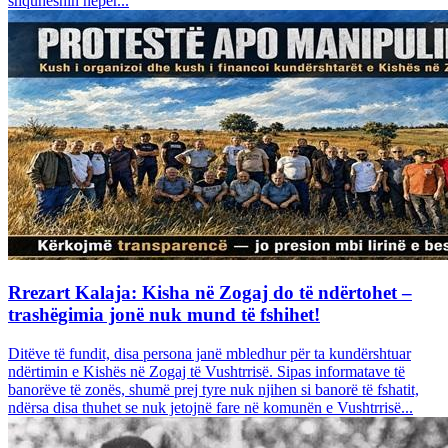
shquheshin nëpër...
Rrezart Kalaja: Kisha në Zogaj do të ndërtohet –
trashëgimia jonë nuk mund të fshihet!
Ditëve të fundit, disa persona janë mbledhur për ta kundërshtuar
ndërtimin e Kishës në Zogaj të Vushtrrisë. Sipas informatave të
banorëve të zonës, shumë prej tyre nuk njihen si banorë të fshatit,
ndërsa disa thuhet se nuk jetojnë fare në komunën e Vushtrrisë...