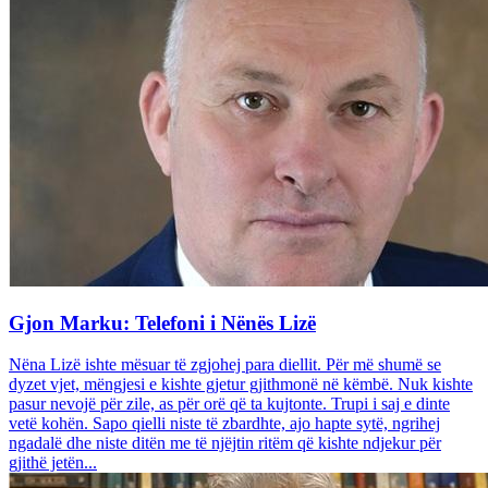
Gjon Marku: Telefoni i Nënës Lizë
Nëna Lizë ishte mësuar të zgjohej para diellit. Për më shumë se
dyzet vjet, mëngjesi e kishte gjetur gjithmonë në këmbë. Nuk kishte
pasur nevojë për zile, as për orë që ta kujtonte. Trupi i saj e dinte
vetë kohën. Sapo qielli niste të zbardhte, ajo hapte sytë, ngrihej
ngadalë dhe niste ditën me të njëjtin ritëm që kishte ndjekur për
gjithë jetën...