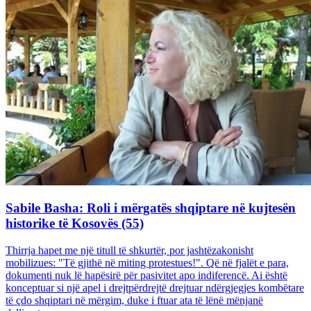
Sabile Basha: Roli i mërgatës shqiptare në kujtesën
historike të Kosovës (55)
Thirrja hapet me një titull të shkurtër, por jashtëzakonisht
mobilizues: "Të gjithë në miting protestues!". Që në fjalët e para,
dokumenti nuk lë hapësirë për pasivitet apo indiferencë. Ai është
konceptuar si një apel i drejtpërdrejtë drejtuar ndërgjegjes kombëtare
të çdo shqiptari në mërgim, duke i ftuar ata të lënë mënjanë