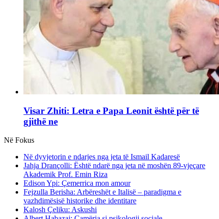
Visar Zhiti: Letra e Papa Leonit është për të
gjithë ne
Në Fokus
Në dyvjetorin e ndarjes nga jeta të Ismail Kadaresë
Jahja Drançolli: Është ndarë nga jeta në moshën 89-vjeçare
Akademik Prof. Emin Riza
Edison Ypi: Çemerrica mon amour
Fejzulla Berisha: Arbëreshët e Italisë – paradigma e
vazhdimësisë historike dhe identitare
Kalosh Çeliku: Askushi
Albert Habazaj: Çamëria si psikologji sociale