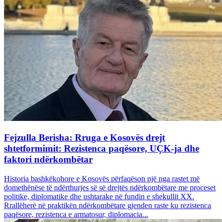
Fejzulla Berisha: Rruga e Kosovës drejt
shtetformimit: Rezistenca paqësore, UÇK-ja dhe
faktori ndërkombëtar
Historia bashkëkohore e Kosovës përfaqëson një nga rastet më
domethënëse të ndërthurjes së së drejtës ndërkombëtare me proceset
politike, diplomatike dhe ushtarake në fundin e shekullit XX.
Rrallëherë në praktikën ndërkombëtare gjenden raste ku rezistenca
paqësore, rezistenca e armatosur, diplomacia...