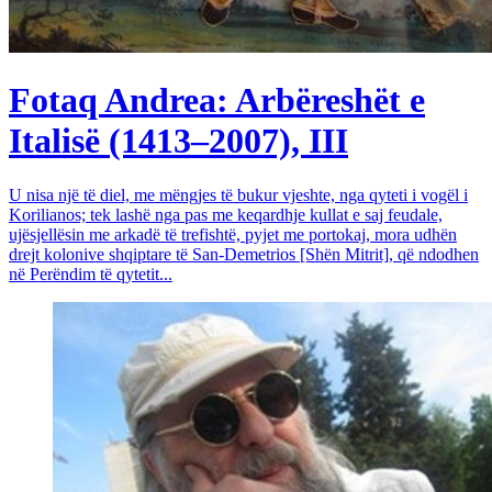
Fotaq Andrea: Arbëreshët e
Italisë (1413–2007), III
U nisa një të diel, me mëngjes të bukur vjeshte, nga qyteti i vogël i
Korilianos; tek lashë nga pas me keqardhje kullat e saj feudale,
ujësjellësin me arkadë të trefishtë, pyjet me portokaj, mora udhën
drejt kolonive shqiptare të San-Demetrios [Shën Mitrit], që ndodhen
në Perëndim të qytetit...