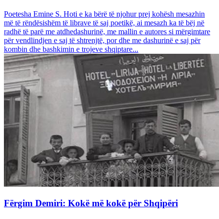
Poetesha Emine S. Hoti e ka bërë të njohur prej kohësh mesazhin
më të rëndësishëm të librave të saj poetikë, ai mesazh ka të bëj në
radhë të parë me atdhedashurinë, me mallin e autores si mërgimtare
për vendlindjen e saj të shtrenjtë, por dhe me dashurinë e saj për
kombin dhe bashkimin e trojeve shqiptare...
Fërgim Demiri: Kokë më kokë për Shqipëri