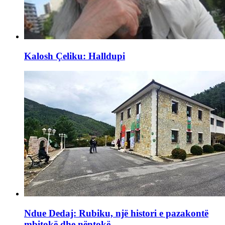
Kalosh Çeliku: Halldupi
Ndue Dedaj: Rubiku, një histori e pazakontë
mbitokë dhe nëntokë