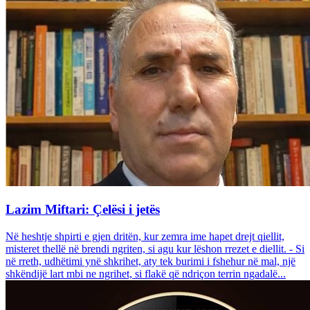
Lazim Miftari: Çelësi i jetës
Në heshtje shpirti e gjen dritën, kur zemra ime hapet drejt qiellit,
misteret thellë në brendi ngriten, si agu kur lëshon rrezet e diellit. - Si
në rreth, udhëtimi ynë shkrihet, aty tek burimi i fshehur në mal, një
shkëndijë lart mbi ne ngrihet, si flakë që ndriçon terrin ngadalë...