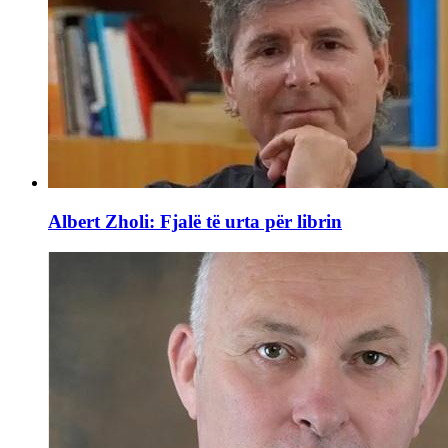
Albert Zholi: Fjalë të urta për librin