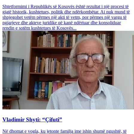
Shtetformimi i Republikës së Kosovës është rezultat i një procesi të
gjatë historik, kushtetues, politik dhe ndërkombëtar. Ai nuk mund të
shpjegohet vetëm përmes një akti të vetm, por përmes një vargu të
ngjarjeve dhe akteve juridike që kanë ndërtuar dhe konsoliduar
rendin e sotëm kushtetues të Kosovës...
Vladimir Shyti: “Çifuti”
Në dhomat e vogla, ku jetonte familja ime ishin shumë ngushtë, të