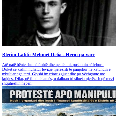
Blerim Latifi: Mehmet Delia - Heroi pa varr
Atë natë bënte shumë ftohtë dhe qentë nuk pushonin së lehuri.
Duket se kishin nuhatur lëvizje njerëzish të panjohur në katundin e
mbuluar nga terri. Gjyshi im rrinte zgjuar dhe po vëzhgonte me
kujdes. Diku, në fund të lamës, u dalluan tri silueta njerëzish që mezi
shquheshin nëpër...