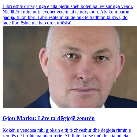
Libri është dritarja nga e cila njeriu sheh botën pa lëvizur nga vendi.
Një libër i mirë nuk lexohet vetëm, ai të ndryshon. Aty ku mbaron
padija, fillon libri. Libri është miku që nuk të tradhton kurrë. Çdo
faqe libri është një hap drejt urtësisë...
Gjon Marku: Lëre ta dëgjojë zemrën
Kokën e vendosa mbi gjoksin e tij të zhveshur dhe dëgjoja ritmin e
zemrës që i rrihte pa ndërprerje. Ai flinte, kurse unë doja ta ndieja