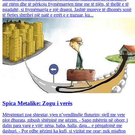
atë ritëm dhe të përkoja frymëmarrjen time me të tijën, të thellë e të
ngadaltë, si frymëmarrja e një dragoi. Jashtë mureve të dhomës sonë
të fjetjes shtrihej një natë e errët e e trazuar, ku...
Spica Metalike: Zogu i verës
Mërgimtari zog shtegtar, vjen n’vendlindje fluturim; sjell me vete
plot dhurata, mbush shtëpinë me gëzim. - Sapo mbërrin në oborr, i
dalin para varg e vijë: nëna, baba, halla, daja... e përqafojnë me
dashuri. - Por edhe gëzimi ka kufi, si vizitat me orar; nuk mjafton