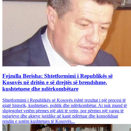
Fejzulla Berisha: Shtetformimi i Republikës së
Kosovës në dritën e së drejtës së brendshme,
kushtetuese dhe ndërkombëtare
Shtetformimi i Republikës së Kosovës është rezultat i një procesi të
gjatë historik, kushtetues, politik dhe ndërkombëtar. Ai nuk mund të
shpjegohet vetëm përmes një akti të vetm, por përmes një vargu të
ngjarjeve dhe akteve juridike që kanë ndërtuar dhe konsoliduar
rendin e sotëm kushtetues të Kosovës...