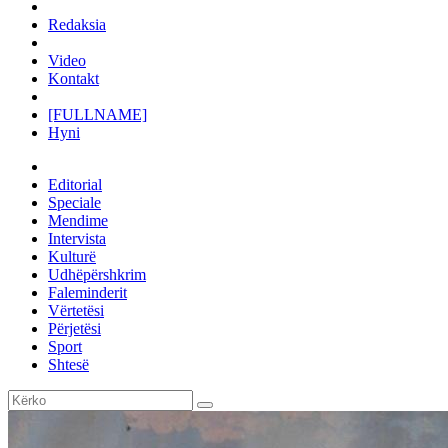
Redaksia
Video
Kontakt
[FULLNAME]
Hyni
Editorial
Speciale
Mendime
Intervista
Kulturë
Udhëpërshkrim
Faleminderit
Vërtetësi
Përjetësi
Sport
Shtesë