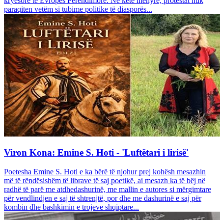
kryesore të Evropës Perëndimore. Në këtë mënyrë, protestat nuk
paraqiten vetëm si tubime politike të diasporës...
Viron Kona: Emine S. Hoti - 'Luftëtari i lirisë'
Poetesha Emine S. Hoti e ka bërë të njohur prej kohësh mesazhin
më të rëndësishëm të librave të saj poetikë, ai mesazh ka të bëj në
radhë të parë me atdhedashurinë, me mallin e autores si mërgimtare
për vendlindjen e saj të shtrenjtë, por dhe me dashurinë e saj për
kombin dhe bashkimin e trojeve shqiptare...