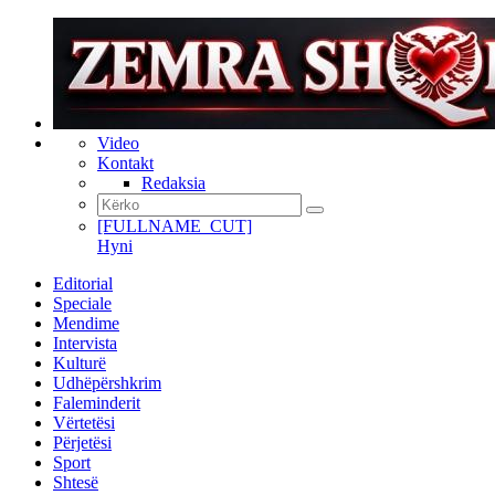
Video
Kontakt
Redaksia
[FULLNAME_CUT]
Hyni
Editorial
Speciale
Mendime
Intervista
Kulturë
Udhëpërshkrim
Faleminderit
Vërtetësi
Përjetësi
Sport
Shtesë