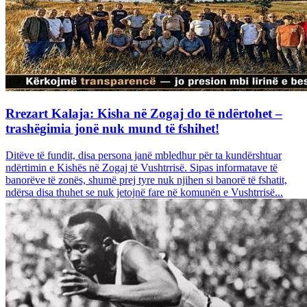
Rrezart Kalaja: Kisha në Zogaj do të ndërtohet –
trashëgimia jonë nuk mund të fshihet!
Ditëve të fundit, disa persona janë mbledhur për ta kundërshtuar
ndërtimin e Kishës në Zogaj të Vushtrrisë. Sipas informatave të
banorëve të zonës, shumë prej tyre nuk njihen si banorë të fshatit,
ndërsa disa thuhet se nuk jetojnë fare në komunën e Vushtrrisë...