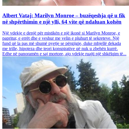
Albert Vataj: Marilyn Monroe – buzëqeshja që u fik
në shpërthimin e një ylli, 64 vite që ndaluan kohën
Një vdekje e denjë për mistikën e një ikonë si Marilyn Monroe, e
papritur, e errët dhe e veshur me velin e pluhurt të sekreteve. Një
fund që la pas më shumë pyetje se përgjigje, duke mbjellë dekada
me trille, hipoteza dhe teori konspirative që nuk u zbehën kurrë.
Edhe në panoramën e saj mortore, ajo vdekje ruajti një shkëlqim të...