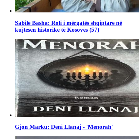
Sabile Basha: Roli i mërgatës shqiptare në
kujtesën historike të Kosovës (57)
Gjon Marku: Deni Llanaj - 'Menorah'