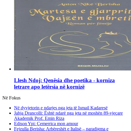
Llesh Ndoj: Qenësia dhe poetika - korniza
letrare apo letërsia në kornizë
Në Fokus
Në dyvjetorin e ndarjes nga jeta të Ismail Kadaresë
Jahja Drançolli: Është ndarë nga jeta në moshën 89-vjeçare
Akademik Prof. Emin Riza
Edison Ypi: Çemerrica mon amour
Fejzulla Berisha: Arbëreshët e Italisë – paradigma e