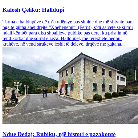
Kalosh Çeliku: Halldupi
Turma e halldupëve që m’u ndërsye pas shpine dhe më shtynte para
nga të gjitha anët drejtë “Xhehenemit” (Ferrit), s’di as vetë se si m’i
ndali këmbët para disa shpalljeve publike pas dere, ku prisnin në
rend korbat dhe sorrat e zeza. Halldupët, me ferexhetë hedhur
krahëve, në vend strukeve leshit të deleve, tirqëve me gajtana...
Ndue Dedaj: Rubiku, një histori e pazakontë