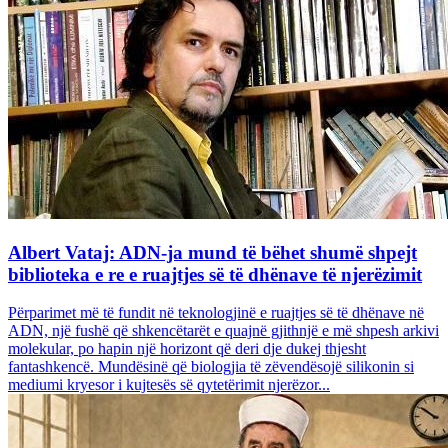
Albert Vataj: ADN-ja mund të bëhet shumë shpejt
biblioteka e re e ruajtjes së të dhënave të njerëzimit
Përparimet më të fundit në teknologjinë e ruajtjes së të dhënave në
ADN, një fushë që shkencëtarët e quajnë gjithnjë e më shpesh arkivi
molekular, po hapin një horizont që deri dje dukej thjesht
fantashkencë. Mundësinë që biologjia të zëvendësojë silikonin si
mediumi kryesor i kujtesës së qytetërimit njerëzor...