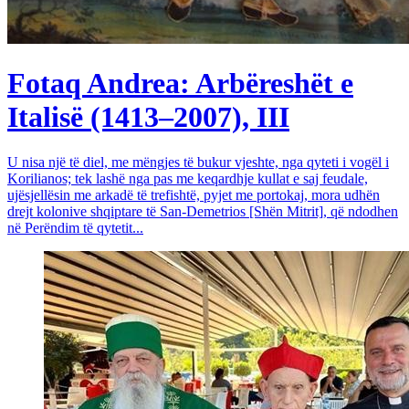
Fotaq Andrea: Arbëreshët e
Italisë (1413–2007), III
U nisa një të diel, me mëngjes të bukur vjeshte, nga qyteti i vogël i
Korilianos; tek lashë nga pas me keqardhje kullat e saj feudale,
ujësjellësin me arkadë të trefishtë, pyjet me portokaj, mora udhën
drejt kolonive shqiptare të San-Demetrios [Shën Mitrit], që ndodhen
në Perëndim të qytetit...