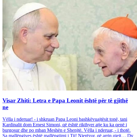
Visar Zhiti: Letra e Papa Leonit është për të gjithë
ne
Vëlla i nderuar! - i shkruan Papa Leoni bashkëvuajtësit tonë, tani
Kardinalit dom Ernest Simoni, që është rikthyer atje ku ka qenë i
burgosur dhe po mban Meshën e Shenjtë. Vëlla i nderuar, - i thotë.
Sa mallëngjyes është mallëngjimi i Tij! Njerëzor, që arrin qiejt… Dy