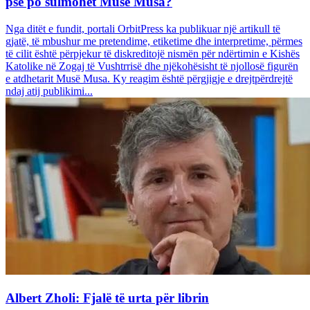
pse po sulmohet Musë Musa?
Nga ditët e fundit, portali OrbitPress ka publikuar një artikull të
gjatë, të mbushur me pretendime, etiketime dhe interpretime, përmes
të cilit është përpjekur të diskreditojë nismën për ndërtimin e Kishës
Katolike në Zogaj të Vushtrrisë dhe njëkohësisht të njollosë figurën
e atdhetarit Musë Musa. Ky reagim është përgjigje e drejtpërdrejtë
ndaj atij publikimi...
Albert Zholi: Fjalë të urta për librin