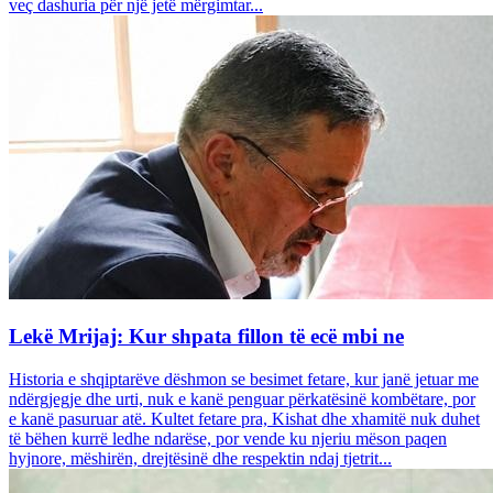
veç dashuria për një jetë mërgimtar...
Lekë Mrijaj: Kur shpata fillon të ecë mbi ne
Historia e shqiptarëve dëshmon se besimet fetare, kur janë jetuar me
ndërgjegje dhe urti, nuk e kanë penguar përkatësinë kombëtare, por
e kanë pasuruar atë. Kultet fetare pra, Kishat dhe xhamitë nuk duhet
të bëhen kurrë ledhe ndarëse, por vende ku njeriu mëson paqen
hyjnore, mëshirën, drejtësinë dhe respektin ndaj tjetrit...