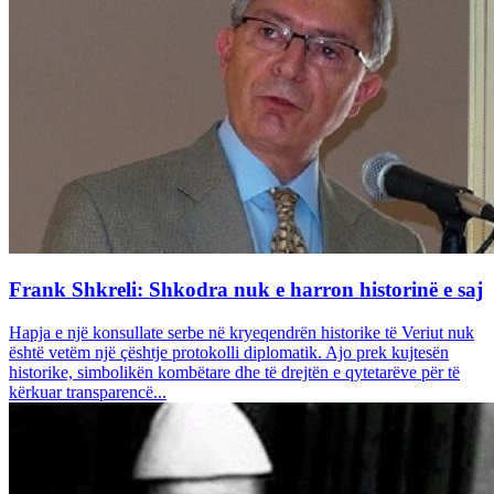
Frank Shkreli: Shkodra nuk e harron historinë e saj
Hapja e një konsullate serbe në kryeqendrën historike të Veriut nuk
është vetëm një çështje protokolli diplomatik. Ajo prek kujtesën
historike, simbolikën kombëtare dhe të drejtën e qytetarëve për të
kërkuar transparencë...