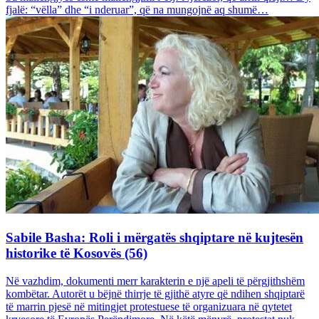
fjalë: “vëlla” dhe “i nderuar”, që na mungojnë aq shumë…
Sabile Basha: Roli i mërgatës shqiptare në kujtesën
historike të Kosovës (56)
Në vazhdim, dokumenti merr karakterin e një apeli të përgjithshëm
kombëtar. Autorët u bëjnë thirrje të gjithë atyre që ndihen shqiptarë
të marrin pjesë në mitingjet protestuese të organizuara në qytetet