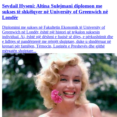
Sevdail Hyseni: Altina Sulejmani diplomon me
sukses të shkëlqyer në University of Greenwich në
Londër
Diplomimi me sukses në Fakultetin Ekonomik të University of
Greenwich në Londër, është një histori që tejkalon suksesin
individual. Ai, është një dëshmi e fuqisë së dijes, e përkushtimit dhe
e lidhjes së pandërprerë me rrënjët shqiptare, duke u shndërruar në
krenari për familjen, Tërnocin, Luginën e Preshevës dhe gjithë
mërgatën shqiptare...