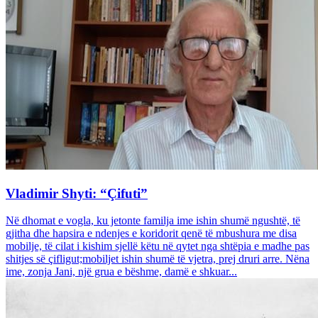
Vladimir Shyti: “Çifuti”
Në dhomat e vogla, ku jetonte familja ime ishin shumë ngushtë, të
gjitha dhe hapsira e ndenjes e koridorit qenë të mbushura me disa
mobilje, të cilat i kishim sjellë këtu në qytet nga shtëpia e madhe pas
shitjes së çifligut;mobiljet ishin shumë të vjetra, prej druri arre. Nëna
ime, zonja Jani, një grua e bëshme, damë e shkuar...