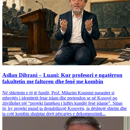
Asllan Dibrani – Luani: Kur profesori e ngatërron
fakultetin me faltoren dhe fenë me kombin
Në shkrimin e tij të fundit, Prof. Milazim Krasniqi paraqitet si
mbrojtës i identitetit fetar islam dhe pretendon se në Kosovë po
zhvillohet një “projekt famëkeq i luftës kundër fesë islame”. Sipas
tij, ky projekt mund ta destabilizojë Kosovën, ta dështojë shtetin dhe
ta çojë kombin shqiptar drejt përçarjes e dekompozimit...