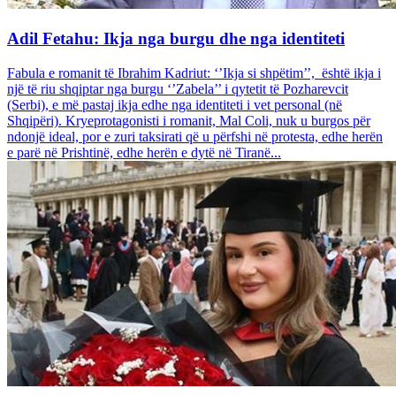
Adil Fetahu: Ikja nga burgu dhe nga identiteti
Fabula e romanit të Ibrahim Kadriut: ‘’Ikja si shpëtim’’, është ikja i
një të riu shqiptar nga burgu ‘’Zabela’’ i qytetit të Pozharevcit
(Serbi), e më pastaj ikja edhe nga identiteti i vet personal (në
Shqipëri). Kryeprotagonisti i romanit, Mal Coli, nuk u burgos për
ndonjë ideal, por e zuri taksirati që u përfshi në protesta, edhe herën
e parë në Prishtinë, edhe herën e dytë në Tiranë...