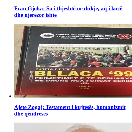
Fran Gjoka: Sa i thjeshtë në dukje, aq i lartë
dhe njerëzor ishte
Ajete Zogaj: Testament i kujtesës, humanizmit
dhe qëndresës