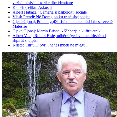
vazhdimësisë historike dhe identitare
Kalosh Çeliku: Askushi
Albert Habazaj: Çamëria si psikologji sociale
Vlash Prendi: Në Domgjon ku rrinë shqiponjat
Gjekë Gjonaj: Princi i gojëtarisë dhe mbledhësi i thesareve të
Malësisë
Gjekë Gjonaj: Martin Brishaj - 'Zhbërja e kufirit etnik'
Albert Vataj: Robert Elsie, udhërrëfyesi vullnetdritshëm i
shpirtit shqiptar
Kristaq Turtulli: Syri i nënës mbeti në mjegull