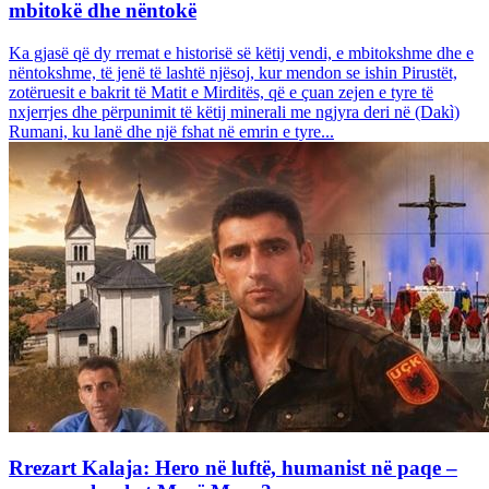
mbitokë dhe nëntokë
Ka gjasë që dy rremat e historisë së këtij vendi, e mbitokshme dhe e
nëntokshme, të jenë të lashtë njësoj, kur mendon se ishin Pirustët,
zotëruesit e bakrit të Matit e Mirditës, që e çuan zejen e tyre të
nxjerrjes dhe përpunimit të këtij minerali me ngjyra deri në (Dakì)
Rumani, ku lanë dhe një fshat në emrin e tyre...
Rrezart Kalaja: Hero në luftë, humanist në paqe –