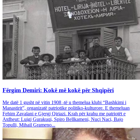
Fërgim Demiri: Kokë më kokë për Shqipëri
Me datë 1 gusht në vitin 1908 -të u themelua klubi “Bashkimi i
Manastirit”, organizatë patriotike politiko-kulturore. E themeluan
Fehim Zavalani e Gjergj Qiriazi. Krah për krahu me patriotët e
Atdheut: Luigj Gurakuqi, Spiro Bellkameni, Nuçi Naçi, Bajo
Topulli, Mihail Grameno...