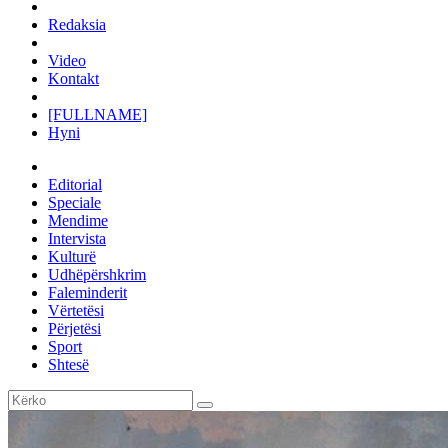
Redaksia
Video
Kontakt
[FULLNAME]
Hyni
Editorial
Speciale
Mendime
Intervista
Kulturë
Udhëpërshkrim
Faleminderit
Vërtetësi
Përjetësi
Sport
Shtesë