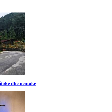
itokë dhe nëntokë