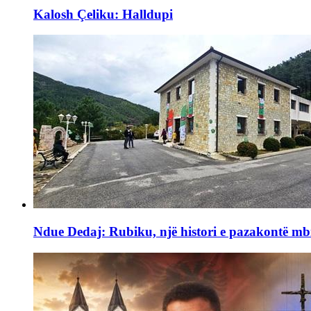
Kalosh Çeliku: Halldupi
Ndue Dedaj: Rubiku, një histori e pazakontë mb