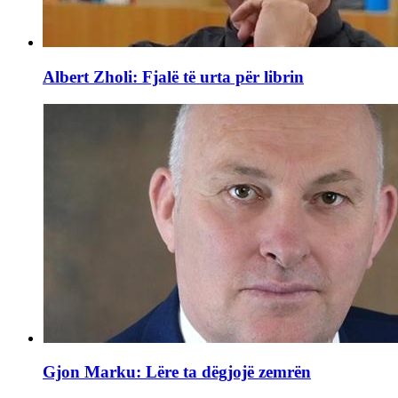
Albert Zholi: Fjalë të urta për librin
Gjon Marku: Lëre ta dëgjojë zemrën