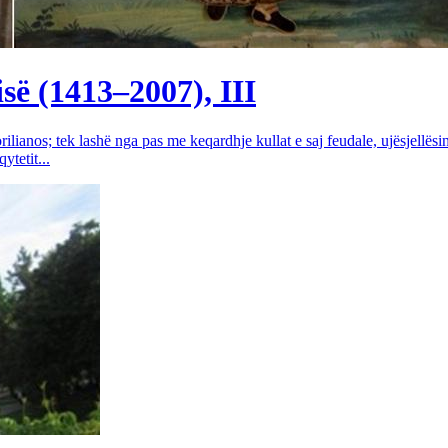
së (1413–2007), III
rilianos; tek lashë nga pas me keqardhje kullat e saj feudale, ujësjellës
tetit...