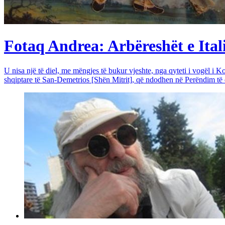
Fotaq Andrea: Arbëreshët e Itali
U nisa një të diel, me mëngjes të bukur vjeshte, nga qyteti i vogël i Ko
shqiptare të San-Demetrios [Shën Mitrit], që ndodhen në Perëndim të qy