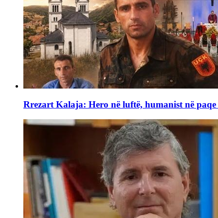
Rrezart Kalaja: Hero në luftë, humanist në paq