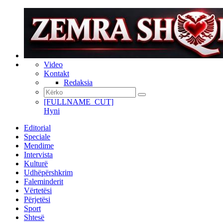
Video
Kontakt
Redaksia
[FULLNAME_CUT]
Hyni
Editorial
Speciale
Mendime
Intervista
Kulturë
Udhëpërshkrim
Faleminderit
Vërtetësi
Përjetësi
Sport
Shtesë