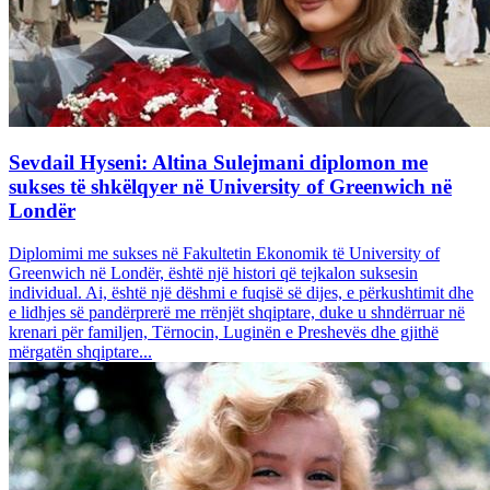
Sevdail Hyseni: Altina Sulejmani diplomon me
sukses të shkëlqyer në University of Greenwich në
Londër
Diplomimi me sukses në Fakultetin Ekonomik të University of
Greenwich në Londër, është një histori që tejkalon suksesin
individual. Ai, është një dëshmi e fuqisë së dijes, e përkushtimit dhe
e lidhjes së pandërprerë me rrënjët shqiptare, duke u shndërruar në
krenari për familjen, Tërnocin, Luginën e Preshevës dhe gjithë
mërgatën shqiptare...