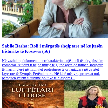
Sabile Basha: Roli i mërgatës shqiptare në kujtesën
historike të Kosovës (56)
Në vazhdim, dokumenti merr karakterin e një apeli të përgjithshëm
kombëtar. Autorët u bëjnë thirrje të gjithë atyre që ndihen shqiptarë
të marrin pjesë në mitingjet protestuese të organizuara në qytetet
kryesore të Evropës Perëndimore. Në këtë mënyrë, protestat nuk
paraqiten vetëm si tubime politike të diasporës...