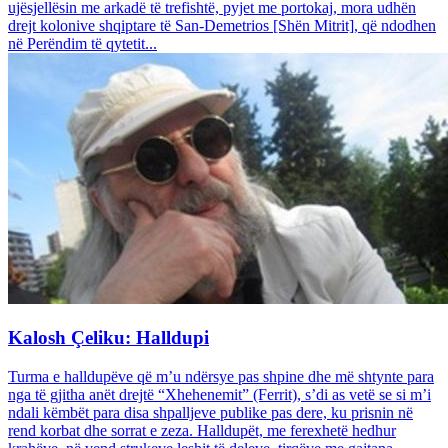
ujësjellësin me arkadë të trefishtë, pyjet me portokaj, mora udhën
drejt kolonive shqiptare të San-Demetrios [Shën Mitrit], që ndodhen
në Perëndim të qytetit...
Kalosh Çeliku: Halldupi
Turma e halldupëve që m’u ndërsye pas shpine dhe më shtynte para
nga të gjitha anët drejtë “Xhehenemit” (Ferrit), s’di as vetë se si m’i
ndali këmbët para disa shpalljeve publike pas dere, ku prisnin në
rend korbat dhe sorrat e zeza. Halldupët, me ferexhetë hedhur