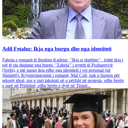
Adil Fetahu: Ikja nga burgu dhe nga identiteti
Fabula e romanit të Ibrahim Kadriut: ‘’Ikja si shpëtim’’, është ikja i
një të riu shqiptar nga burgu ‘’Zabela’’ i qytetit të Pozharevcit
(Serbi), e më pastaj ikja edhe nga identiteti i vet personal (në
Shqipëri). Kryeprotagonisti i romanit, Mal Coli, nuk u burgos për
ndonjë ideal, por e zuri taksirati që u përfshi në protesta, edhe herën
e parë në Prishtinë, edhe herën e dytë në Tiranë...