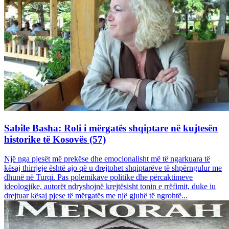
Sabile Basha: Roli i mërgatës shqiptare në kujtesën
historike të Kosovës (57)
Një nga pjesët më prekëse dhe emocionalisht më të ngarkuara të
kësaj thirrjeje është ajo që u drejtohet shqiptarëve të shpërngulur me
dhunë në Turqi. Pas polemikave politike dhe përcaktimeve
ideologjike, autorët ndryshojnë krejtësisht tonin e rrëfimit, duke iu
drejtuar kësaj pjese të mërgatës me një gjuhë të ngrohtë...