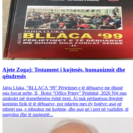
Ajete Zogaj: Testament i kujtesës, humanizmit dhe
qëndresës
Jahja Lluka, “BLLACA ‘99” Përjetimet e të dëbuarve me dhunë
nga forcat serbe, II, Botoi “Office Printy” Prishtinë, 2026 Një nga
simbolet më domethënëse është treni. Ai nuk përfaqëson thjeshtë
largimin fizik të të dëbuarve, por ndarjen mes dy botëve: asaj që
mbetet pas, e mbushur me kujtime, dhe asaj që i pret në vazhdim, të
panjohur dhe të pasigurtë...