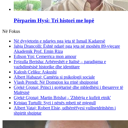
Përparim Hysi: Tri histori me lopë
Në Fokus
Në dyvjetorin e ndarjes nga jeta të Ismail Kadaresë
Jahja Drançolli: Është ndarë nga jeta në moshën 89-vjeçare
Akademik Prof. Emin Riza
Edison Ypi: Çemerrica mon amour
Fejzulla Berisha: Arbëreshët e Italisë – paradigma e
vazhdimësisë historike dhe identitare
Kalosh Çeliku: Askushi
Albert Habazaj: Çamëria si psikologji sociale
Vlash Prendi: Në Domgjon ku rrinë shqiponjat
Gjekë Gjonaj: Princi i gojëtarisë dhe mbledhësi i thesareve të
Malësisë
Gjekë Gjonaj: Martin Brishaj - 'Zhbërja e kufirit etnik'
Kristaq Turtulli: Syri i nënës mbeti në mjegull
Albert Vataj: Robert Elsie, udhërrëfyesi vullnetdritshëm i
shpirtit shqiptar