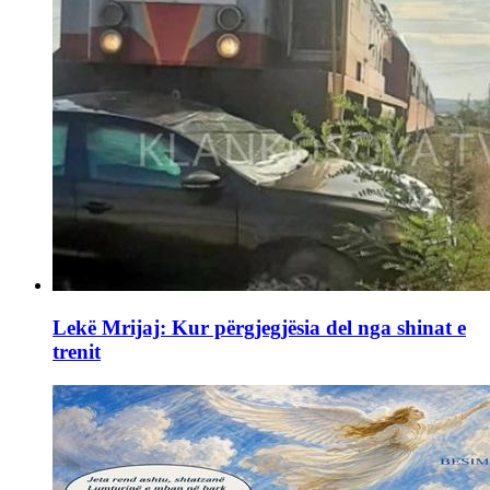
Lekë Mrijaj: Kur përgjegjësia del nga shinat e
trenit