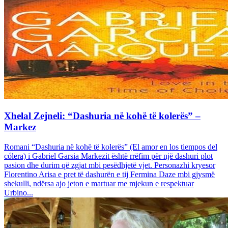
Xhelal Zejneli: “Dashuria në kohë të kolerës” –
Markez
Romani “Dashuria në kohë të kolerës” (El amor en los tiempos del
cólera) i Gabriel Garsia Markezit është rrëfim për një dashuri plot
pasion dhe durim që zgjat mbi pesëdhjetë vjet. Personazhi kryesor
Florentino Arisa e pret të dashurën e tij Fermina Daze mbi gjysmë
shekulli, ndërsa ajo jeton e martuar me mjekun e respektuar
Urbino...