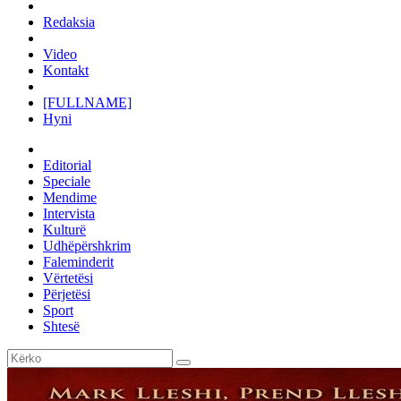
Redaksia
Video
Kontakt
[FULLNAME]
Hyni
Editorial
Speciale
Mendime
Intervista
Kulturë
Udhëpërshkrim
Faleminderit
Vërtetësi
Përjetësi
Sport
Shtesë