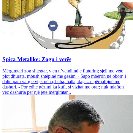
Spica Metalike: Zogu i verës
Mërgimtari zog shtegtar, vjen n’vendlindje fluturim; sjell me vete
plot dhurata, mbush shtëpinë me gëzim. - Sapo mbërrin në oborr, i
dalin para varg e vijë: nëna, baba, halla, daja... e përqafojnë me
dashuri. - Por edhe gëzimi ka kufi, si vizitat me orar; nuk mjafton
veç dashuria për një jetë mërgimtar...