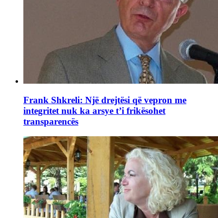
Frank Shkreli: Një drejtësi që vepron me
integritet nuk ka arsye t’i frikësohet
transparencës