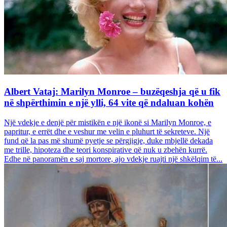
Albert Vataj: Marilyn Monroe – buzëqeshja që u fik
në shpërthimin e një ylli, 64 vite që ndaluan kohën
Një vdekje e denjë për mistikën e një ikonë si Marilyn Monroe, e
papritur, e errët dhe e veshur me velin e pluhurt të sekreteve. Një
fund që la pas më shumë pyetje se përgjigje, duke mbjellë dekada
me trille, hipoteza dhe teori konspirative që nuk u zbehën kurrë.
Edhe në panoramën e saj mortore, ajo vdekje ruajti një shkëlqim të...