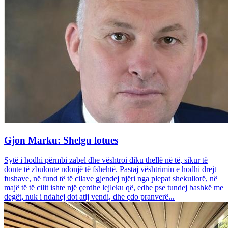
Gjon Marku: Shelgu lotues
Sytë i hodhi përmbi zabel dhe vështroi diku thellë në të, sikur të
donte të zbulonte ndonjë të fshehtë. Pastaj vështrimin e hodhi drejt
fushave, në fund të të cilave gjendej njëri nga plepat shekullorë, në
majë të të cilit ishte një çerdhe lejleku që, edhe pse tundej bashkë me
degët, nuk i ndahej dot atij vendi, dhe çdo pranverë...