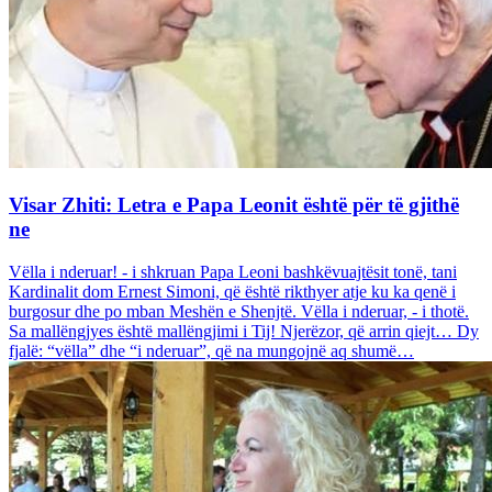
Visar Zhiti: Letra e Papa Leonit është për të gjithë
ne
Vëlla i nderuar! - i shkruan Papa Leoni bashkëvuajtësit tonë, tani
Kardinalit dom Ernest Simoni, që është rikthyer atje ku ka qenë i
burgosur dhe po mban Meshën e Shenjtë. Vëlla i nderuar, - i thotë.
Sa mallëngjyes është mallëngjimi i Tij! Njerëzor, që arrin qiejt… Dy
fjalë: “vëlla” dhe “i nderuar”, që na mungojnë aq shumë…