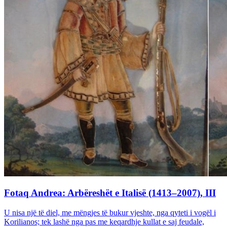
Fotaq Andrea: Arbëreshët e Italisë (1413–2007), III
U nisa një të diel, me mëngjes të bukur vjeshte, nga qyteti i vogël i
Korilianos; tek lashë nga pas me keqardhje kullat e saj feudale,