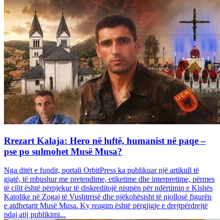
Rrezart Kalaja: Hero në luftë, humanist në paqe –
pse po sulmohet Musë Musa?
Nga ditët e fundit, portali OrbitPress ka publikuar një artikull të
gjatë, të mbushur me pretendime, etiketime dhe interpretime, përmes
të cilit është përpjekur të diskreditojë nismën për ndërtimin e Kishës
Katolike në Zogaj të Vushtrrisë dhe njëkohësisht të njollosë figurën
e atdhetarit Musë Musa. Ky reagim është përgjigje e drejtpërdrejtë
ndaj atij publikimi...