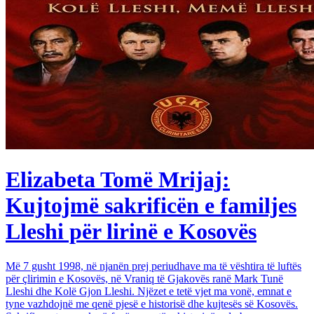
Elizabeta Tomë Mrijaj:
Kujtojmë sakrificën e familjes
Lleshi për lirinë e Kosovës
Më 7 gusht 1998, në njanën prej periudhave ma të vështira të luftës
për çlirimin e Kosovës, në Vraniq të Gjakovës ranë Mark Tunë
Lleshi dhe Kolë Gjon Lleshi. Njëzet e tetë vjet ma vonë, emnat e
tyne vazhdojnë me qenë pjesë e historisë dhe kujtesës së Kosovës.