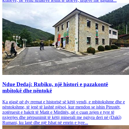
krahëve, në vend strukeve leshit të deleve, tirqëve me gajtana...
Ndue Dedaj: Rubiku, një histori e pazakontë
mbitokë dhe nëntokë
Ka gjasë që dy rremat e historisë së këtij vendi, e mbitokshme dhe e
nëntokshme, të jenë të lashtë njësoj, kur mendon se ishin Pirustët,
zotëruesit e bakrit të Matit e Mirditës, që e çuan zejen e tyre të
nxjerrjes dhe përpunimit të këtij minerali me ngjyra deri në (Dakì)
Rumani, ku lanë dhe një fshat në emrin e tyre...