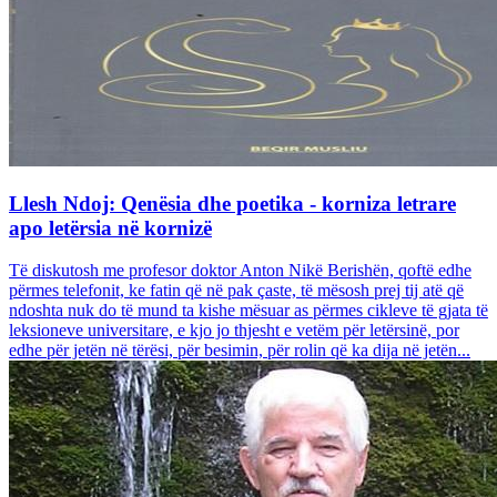
Llesh Ndoj: Qenësia dhe poetika - korniza letrare
apo letërsia në kornizë
Të diskutosh me profesor doktor Anton Nikë Berishën, qoftë edhe
përmes telefonit, ke fatin që në pak çaste, të mësosh prej tij atë që
ndoshta nuk do të mund ta kishe mësuar as përmes cikleve të gjata të
leksioneve universitare, e kjo jo thjesht e vetëm për letërsinë, por
edhe për jetën në tërësi, për besimin, për rolin që ka dija në jetën...