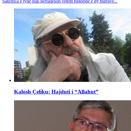
Sakrifica e tyne nuk përfaqëson vetëm historinë e dy burrave...
Kalosh Çeliku: Hajduti i “Allahut”