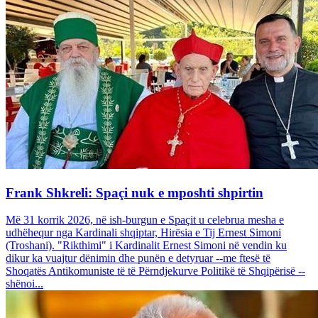
Frank Shkreli: Spaçi nuk e mposhti shpirtin
Më 31 korrik 2026, në ish-burgun e Spaçit u celebrua mesha e
udhëhequr nga Kardinali shqiptar, Hirësia e Tij Ernest Simoni
(Troshani). "Rikthimi" i Kardinalit Ernest Simoni në vendin ku
dikur ka vuajtur dënimin dhe punën e detyruar --me ftesë të
Shoqatës Antikomuniste të të Përndjekurve Politikë të Shqipërisë --
shënoi...