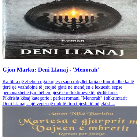
Gjon Marku: Deni Llanaj - 'Menorah'
Ka libra që zbehen nga kujtesa sapo mbyllet faqja e fundit, dhe ka të
tjerë që vazhdojnë të jetojnë gjatë në mendjen e lexuesit, sepse
personazhet e tyre bëhen pjesë e reflektimeve të përditshme.
Pikërisht kësaj kategorie i përket romani "Menorah" i shkrimtarit
Deni Llanaj - një vepër që nuk të fton thjesht të ndjekësh...