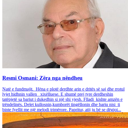
Resmi Osmani: Zëra nga nëndheu
Natë e fundmajit. Hëna e plotë derdhte arin e dritës së saj dhe rrotul
lyjet hidhnin vallen xixëlluese. E shumë prej tyre derdheshin
tatëpjetë sa bariut i dukedhin si një shi yjesh. Flladi kishte amzën e
trëndelinës. Delet kullosnin,kumborët tingëllonin dhe bariu nisi ti
binte fyellit me një melodi trimërore. Papritur, atij ju bë se dëgjoi...