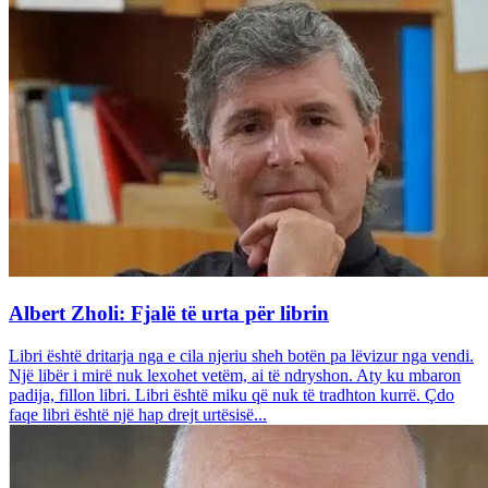
Albert Zholi: Fjalë të urta për librin
Libri është dritarja nga e cila njeriu sheh botën pa lëvizur nga vendi.
Një libër i mirë nuk lexohet vetëm, ai të ndryshon. Aty ku mbaron
padija, fillon libri. Libri është miku që nuk të tradhton kurrë. Çdo
faqe libri është një hap drejt urtësisë...