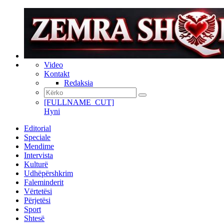
Video
Kontakt
Redaksia
[FULLNAME_CUT]
Hyni
Editorial
Speciale
Mendime
Intervista
Kulturë
Udhëpërshkrim
Faleminderit
Vërtetësi
Përjetësi
Sport
Shtesë