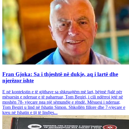
Fran Gjoka: Sa i thjeshtë në dukje, aq i lartë dhe
njerëzor ishte
E në kontekstin e të gjithave sa shkruajtëm më lart, bëjmë fjalë për
mësuesin e nderuar e të paharruar, Tom Beqiri, i cili ndërroi jetë në
moshën 78- vjeçare nga një sëmundje e rëndë. Mësuesi i nderuar,
Tom Beqiri u lind në fshatin Simon. Shkollën fillore dhe 7-vjeçare e
kreu në fshatin e tij të lindjes...