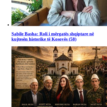
Sabile Basha: Roli i mërgatës shqiptare në
kujtesën historike të Kosovës (58)