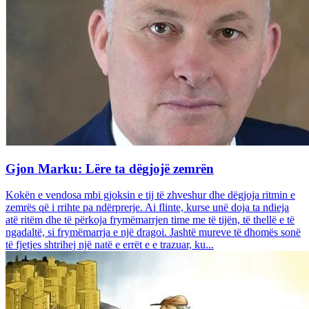
Gjon Marku: Lëre ta dëgjojë zemrën
Kokën e vendosa mbi gjoksin e tij të zhveshur dhe dëgjoja ritmin e
zemrës që i rrihte pa ndërprerje. Ai flinte, kurse unë doja ta ndieja
atë ritëm dhe të përkoja frymëmarrjen time me të tijën, të thellë e të
ngadaltë, si frymëmarrja e një dragoi. Jashtë mureve të dhomës sonë
të fjetjes shtrihej një natë e errët e e trazuar, ku...