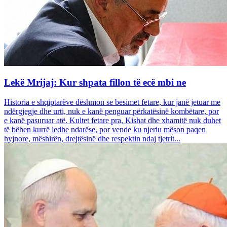
Lekë Mrijaj: Kur shpata fillon të ecë mbi ne
Historia e shqiptarëve dëshmon se besimet fetare, kur janë jetuar me
ndërgjegje dhe urti, nuk e kanë penguar përkatësinë kombëtare, por
e kanë pasuruar atë. Kultet fetare pra, Kishat dhe xhamitë nuk duhet
të bëhen kurrë ledhe ndarëse, por vende ku njeriu mëson paqen
hyjnore, mëshirën, drejtësinë dhe respektin ndaj tjetrit...