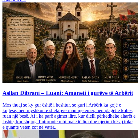
Asllan Dibrani – Luani: Amaneti i gurëve të Arbërit
Mos thuaj se ky gur është i heshtur, se guri i Arbërit ka gojë e
kujtesë; nën myshkun e shekujve ruan një emër, nën plagët e kohës
ruan një besë. Ai i ka parë agimet ilire, kur dielli përkëdhelte altarët e
lashtë, kur shqipja fluturonte mbi male të lira dhe njeriu i kësaj toke
e quante veten zot në vatër...