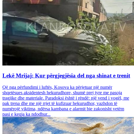
Lekë Mrijaj: Kur përgjegjësia del nga shinat e trenit
Që nga përfundimi i luftës, Kosova ka përjetuar një numër
shqetësues aksidentesh hekurudhore, shumë prej tyre me pasoja
tragjike dhe materiale. Paradoksi është i rëndë: një vend i vogël, me
pak trena dhe me një rrjet të kufizuar hekurudhor, vazhdon të
numërojë viktima, ndërsa kambana e alarmit bie zakonisht vetëm
pasi e keqja ka ndodhur...