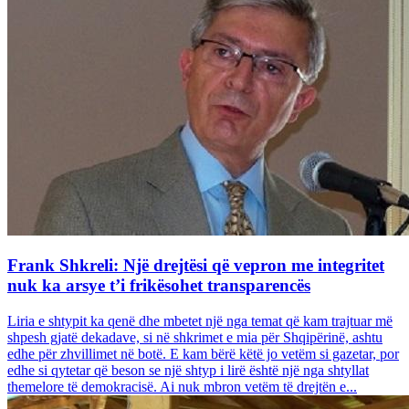
Frank Shkreli: Një drejtësi që vepron me integritet
nuk ka arsye t’i frikësohet transparencës
Liria e shtypit ka qenë dhe mbetet një nga temat që kam trajtuar më
shpesh gjatë dekadave, si në shkrimet e mia për Shqipërinë, ashtu
edhe për zhvillimet në botë. E kam bërë këtë jo vetëm si gazetar, por
edhe si qytetar që beson se një shtyp i lirë është një nga shtyllat
themelore të demokracisë. Ai nuk mbron vetëm të drejtën e...