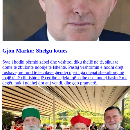
Gjon Marku: Shelgu lotues
Sytë i hodhi përmbi zabel dhe vështroi diku thellë në të, sikur të
donte të zbulonte ndonjë të fshehtë. Pastaj vështrimin e hodhi drejt
fushave, në fund të të cilave gjendej njëri nga plepat shekullorë, në
majë të të cilit ishte një çerdhe lejleku që, edhe pse tundej bashkë me
degët, nuk i ndahej dot atij vendi, dhe çdo pranverë...