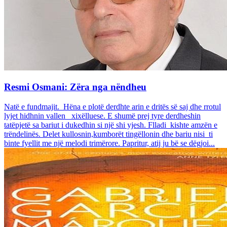
Resmi Osmani: Zëra nga nëndheu
Natë e fundmajit. Hëna e plotë derdhte arin e dritës së saj dhe rrotul
lyjet hidhnin vallen xixëlluese. E shumë prej tyre derdheshin
tatëpjetë sa bariut i dukedhin si një shi yjesh. Flladi kishte amzën e
trëndelinës. Delet kullosnin,kumborët tingëllonin dhe bariu nisi ti
binte fyellit me një melodi trimërore. Papritur, atij ju bë se dëgjoi...