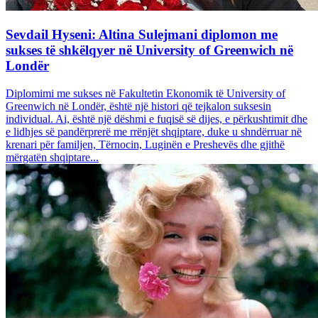
Sevdail Hyseni: Altina Sulejmani diplomon me
sukses të shkëlqyer në University of Greenwich në
Londër
Diplomimi me sukses në Fakultetin Ekonomik të University of
Greenwich në Londër, është një histori që tejkalon suksesin
individual. Ai, është një dëshmi e fuqisë së dijes, e përkushtimit dhe
e lidhjes së pandërprerë me rrënjët shqiptare, duke u shndërruar në
krenari për familjen, Tërnocin, Luginën e Preshevës dhe gjithë
mërgatën shqiptare...