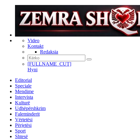
Video
Kontakt
Redaksia
[FULLNAME_CUT]
Hyni
Editorial
Speciale
Mendime
Intervista
Kulturë
Udhëpërshkrim
Faleminderit
Vërtetësi
Përjetësi
Sport
Shtesë