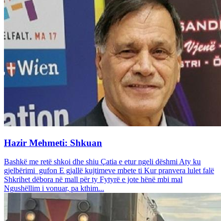
Hazir Mehmeti: Shkuan
Bashkë me retë shkoi dhe shiu Çatia e etur ngeli dëshmi Aty ku
gjelbërimi gufon E gjallë kujtimeve mbete ti Kur pranvera lulet falë
Shkrihet dëbora në mall për ty Fytyrë e jote hënë mbi mal
Ngushëllim i vonuar, pa kthim...