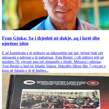
Fran Gjoka: Sa i thjeshtë në dukje, aq i lartë dhe
njerëzor ishte
E në kontekstin e të gjithave sa shkruajtëm më lart, bëjmë fjalë për
mësuesin e nderuar e të paharruar, Tom Beqiri, i cili ndërroi jetë në
moshën 78- vjeçare nga një sëmundje e rëndë. Mësuesi i nderuar,
Tom Beqiri u lind në fshatin Simon. Shkollën fillore dhe 7-vjeçare e
kreu në fshatin e tij të lindjes...