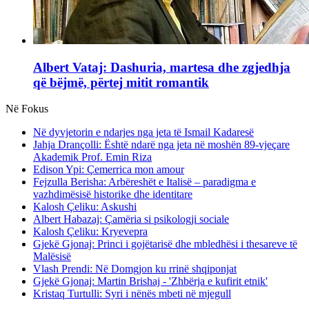
Albert Vataj: Dashuria, martesa dhe zgjedhja
që bëjmë, përtej mitit romantik
Në Fokus
Në dyvjetorin e ndarjes nga jeta të Ismail Kadaresë
Jahja Drançolli: Është ndarë nga jeta në moshën 89-vjeçare
Akademik Prof. Emin Riza
Edison Ypi: Çemerrica mon amour
Fejzulla Berisha: Arbëreshët e Italisë – paradigma e
vazhdimësisë historike dhe identitare
Kalosh Çeliku: Askushi
Albert Habazaj: Çamëria si psikologji sociale
Kalosh Çeliku: Kryevepra
Gjekë Gjonaj: Princi i gojëtarisë dhe mbledhësi i thesareve të
Malësisë
Vlash Prendi: Në Domgjon ku rrinë shqiponjat
Gjekë Gjonaj: Martin Brishaj - 'Zhbërja e kufirit etnik'
Kristaq Turtulli: Syri i nënës mbeti në mjegull