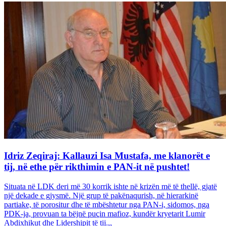
Idriz Zeqiraj: Kallauzi Isa Mustafa, me klanorët e
tij, në ethe për rikthimin e PAN-it në pushtet!
Situata në LDK deri më 30 korrik ishte në krizën më të thellë, gjatë
një dekade e gjysmë. Një grup të pakënaqurish, në hierarkinë
partiake, të porositur dhe të mbështetur nga PAN-i, sidomos, nga
PDK-ja, provuan ta bëjnë puçin mafioz, kundër kryetarit Lumir
Abdixhikut dhe Lidershipit të tij.,,