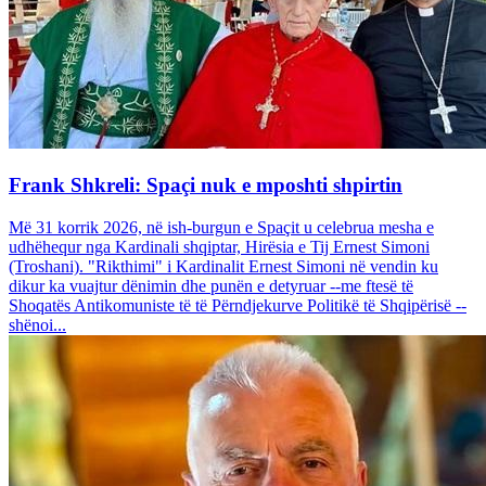
Frank Shkreli: Spaçi nuk e mposhti shpirtin
Më 31 korrik 2026, në ish-burgun e Spaçit u celebrua mesha e
udhëhequr nga Kardinali shqiptar, Hirësia e Tij Ernest Simoni
(Troshani). "Rikthimi" i Kardinalit Ernest Simoni në vendin ku
dikur ka vuajtur dënimin dhe punën e detyruar --me ftesë të
Shoqatës Antikomuniste të të Përndjekurve Politikë të Shqipërisë --
shënoi...