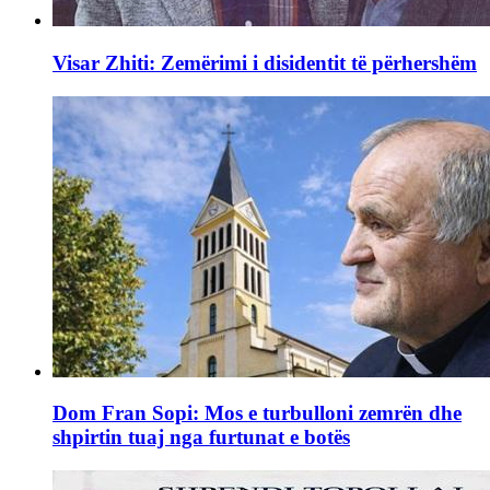
Visar Zhiti: Zemërimi i disidentit të përhershëm
Dom Fran Sopi: Mos e turbulloni zemrën dhe
shpirtin tuaj nga furtunat e botës