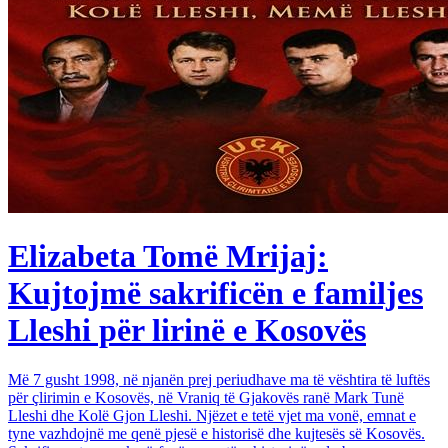
Elizabeta Tomë Mrijaj:
Kujtojmë sakrificën e familjes
Lleshi për lirinë e Kosovës
Më 7 gusht 1998, në njanën prej periudhave ma të vështira të luftës
për çlirimin e Kosovës, në Vraniq të Gjakovës ranë Mark Tunë
Lleshi dhe Kolë Gjon Lleshi. Njëzet e tetë vjet ma vonë, emnat e
tyne vazhdojnë me qenë pjesë e historisë dhe kujtesës së Kosovës.