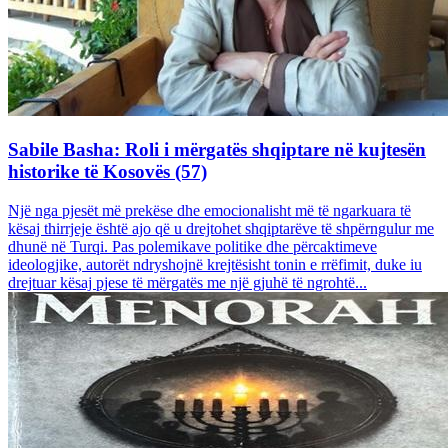
Sabile Basha: Roli i mërgatës shqiptare në kujtesën
historike të Kosovës (57)
Një nga pjesët më prekëse dhe emocionalisht më të ngarkuara të
kësaj thirrjeje është ajo që u drejtohet shqiptarëve të shpërngulur me
dhunë në Turqi. Pas polemikave politike dhe përcaktimeve
ideologjike, autorët ndryshojnë krejtësisht tonin e rrëfimit, duke iu
drejtuar kësaj pjese të mërgatës me një gjuhë të ngrohtë...