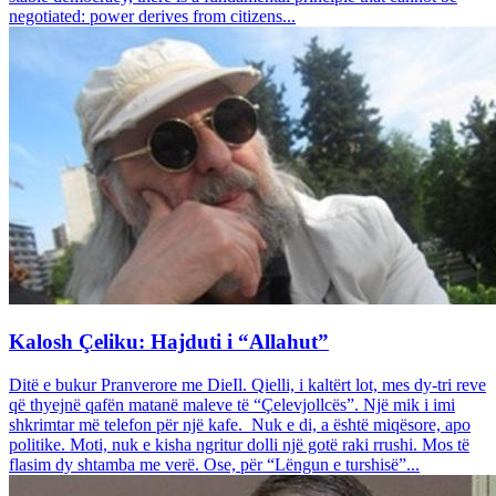
negotiated: power derives from citizens...
Kalosh Çeliku: Hajduti i “Allahut”
Ditë e bukur Pranverore me DieIl. Qielli, i kaltërt lot, mes dy-tri reve
që thyejnë qafën matanë maleve të “Çelevjollcës”. Një mik i imi
shkrimtar më telefon për një kafe. Nuk e di, a është miqësore, apo
politike. Moti, nuk e kisha ngritur dolli një gotë raki rrushi. Mos të
flasim dy shtamba me verë. Ose, për “Lëngun e turshisë”...