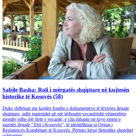
Sabile Basha: Roli i mërgatës shqiptare në kujtesën
historike të Kosovës (58)
Duke shfletuar me kujdes fondin e dokumenteve të lëvizjes ilegale
shqiptare, ndër materialet që më tërhoqën veçanërisht vëmendjen
gjendej edhe një fletë e veçantë, e cila mbante në krye emrin e
gazetës ilegale "Zëri i Kosovës", të identifikuar si Organ i
Rezistencës Kombëtare të Kosovës. Përmes kësaj fletushke shprehej
solidariteti...