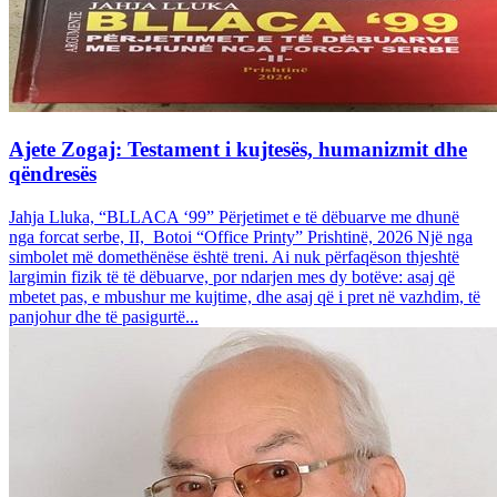
Ajete Zogaj: Testament i kujtesës, humanizmit dhe
qëndresës
Jahja Lluka, “BLLACA ‘99” Përjetimet e të dëbuarve me dhunë
nga forcat serbe, II, Botoi “Office Printy” Prishtinë, 2026 Një nga
simbolet më domethënëse është treni. Ai nuk përfaqëson thjeshtë
largimin fizik të të dëbuarve, por ndarjen mes dy botëve: asaj që
mbetet pas, e mbushur me kujtime, dhe asaj që i pret në vazhdim, të
panjohur dhe të pasigurtë...