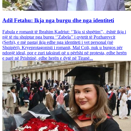
Adil Fetahu: Ikja nga burgu dhe nga identiteti
Fabula e romanit të Ibrahim Kadriut: ‘’Ikja si shpëtim’’, është ikja i
një të riu shqiptar nga burgu ‘’Zabela’’ i qytetit të Pozharevcit
(Serbi), e më pastaj ikja edhe nga identiteti i vet personal (në
Shqipëri). Kryeprotagonisti i romanit, Mal Coli, nuk u burgos për
ndonjë ideal, por e zuri taksirati që u përfshi në protesta, edhe herën
e parë në Prishtinë, edhe herën e dytë në Tiranë...