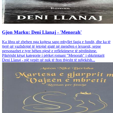
Gjon Marku: Deni Llanaj - 'Menorah'
Ka libra që zbehen nga kujtesa sapo mbyllet faqja e fundit, dhe ka të
tjerë që vazhdojnë të jetojnë gjatë në mendjen e lexuesit, sepse
personazhet e tyre bëhen pjesë e reflektimeve të përditshme.
Pikërisht kësaj kategorie i përket romani "Menorah" i shkrimtarit
Deni Llanaj - një vepër që nuk të fton thjesht të ndjekësh...