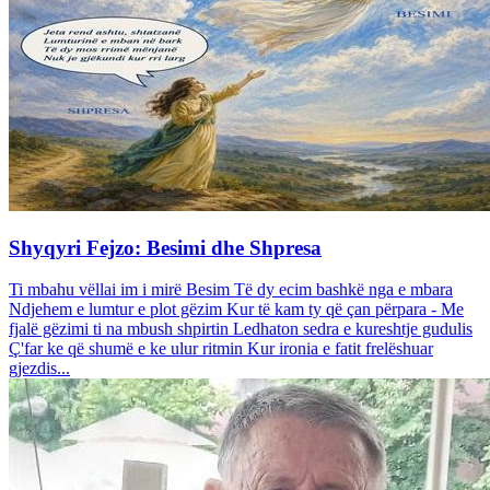
Shyqyri Fejzo: Besimi dhe Shpresa
Ti mbahu vëllai im i mirë Besim Të dy ecim bashkë nga e mbara
Ndjehem e lumtur e plot gëzim Kur të kam ty që çan përpara - Me
fjalë gëzimi ti na mbush shpirtin Ledhaton sedra e kureshtje gudulis
Ç'far ke që shumë e ke ulur ritmin Kur ironia e fatit frelëshuar
gjezdis...