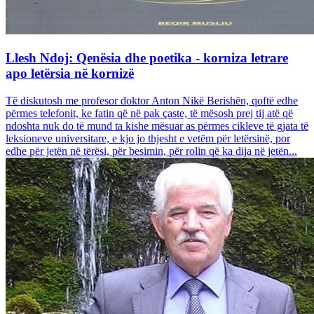
Llesh Ndoj: Qenësia dhe poetika - korniza letrare
apo letërsia në kornizë
Të diskutosh me profesor doktor Anton Nikë Berishën, qoftë edhe
përmes telefonit, ke fatin që në pak çaste, të mësosh prej tij atë që
ndoshta nuk do të mund ta kishe mësuar as përmes cikleve të gjata të
leksioneve universitare, e kjo jo thjesht e vetëm për letërsinë, por
edhe për jetën në tërësi, për besimin, për rolin që ka dija në jetën...