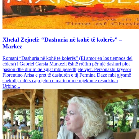
Xhelal Zejneli: “Dashuria në kohë të kolerës” –
Markez
Romani “Dashuria në kohë të kolerës” (El amor en los tiempos del
cólera) i Gabriel Garsia Markezit është rrëfim për një dashuri plot
pasion dhe durim që zgjat mbi pesëdhjetë vjet. Personazhi kryesor
Florentino Arisa e pret të dashurën e tij Fermina Daze mbi gjysmë
shekulli, ndërsa ajo jeton e martuar me mjekun e respektuar
Urbino...