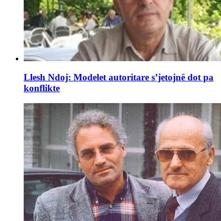
Llesh Ndoj: Modelet autoritare s’jetojnë dot pa
konflikte