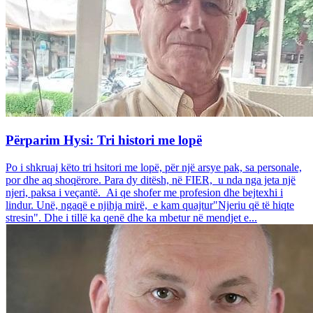
Përparim Hysi: Tri histori me lopë
Po i shkruaj këto tri hsitori me lopë, për një arsye pak, sa personale,
por dhe aq shoqërore. Para dy ditësh, në FIER, u nda nga jeta një
njeri, paksa i veçantë. Ai qe shofer me profesion dhe bejtexhi i
lindur. Unë, ngaqë e njihja mirë, e kam quajtur"Njeriu që të hiqte
stresin". Dhe i tillë ka qenë dhe ka mbetur në mendjet e...