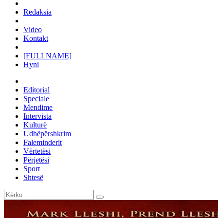
Redaksia
Video
Kontakt
[FULLNAME]
Hyni
Editorial
Speciale
Mendime
Intervista
Kulturë
Udhëpërshkrim
Faleminderit
Vërtetësi
Përjetësi
Sport
Shtesë