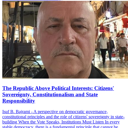
The Republic Above Political Interests: Citizens'
Sovereignty, Constitutionalism and State
Responsibility
Isuf B. Bajrami - A perspective on democratic governance,
constitutional principles and the role of citizens' sovereignty in state-
building When the Vote Speaks, Institutions Must Listen In every
stable democracy, there is a fundamental principle that cannot be