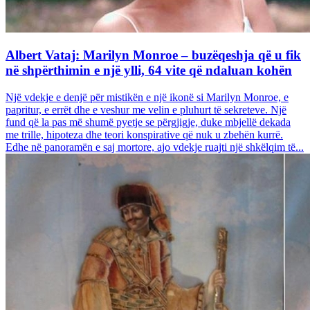
Albert Vataj: Marilyn Monroe – buzëqeshja që u fik
në shpërthimin e një ylli, 64 vite që ndaluan kohën
Një vdekje e denjë për mistikën e një ikonë si Marilyn Monroe, e
papritur, e errët dhe e veshur me velin e pluhurt të sekreteve. Një
fund që la pas më shumë pyetje se përgjigje, duke mbjellë dekada
me trille, hipoteza dhe teori konspirative që nuk u zbehën kurrë.
Edhe në panoramën e saj mortore, ajo vdekje ruajti një shkëlqim të...