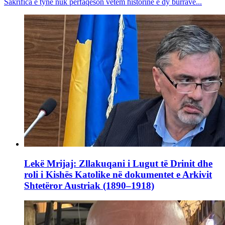
Sakrifica e tyne nuk përfaqëson vetëm historinë e dy burrave...
Lekë Mrijaj: Zllakuqani i Lugut të Drinit dhe
roli i Kishës Katolike në dokumentet e Arkivit
Shtetëror Austriak (1890–1918)