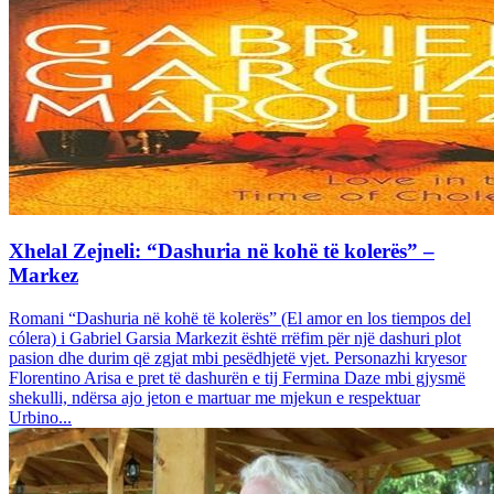
Xhelal Zejneli: “Dashuria në kohë të kolerës” –
Markez
Romani “Dashuria në kohë të kolerës” (El amor en los tiempos del
cólera) i Gabriel Garsia Markezit është rrëfim për një dashuri plot
pasion dhe durim që zgjat mbi pesëdhjetë vjet. Personazhi kryesor
Florentino Arisa e pret të dashurën e tij Fermina Daze mbi gjysmë
shekulli, ndërsa ajo jeton e martuar me mjekun e respektuar
Urbino...