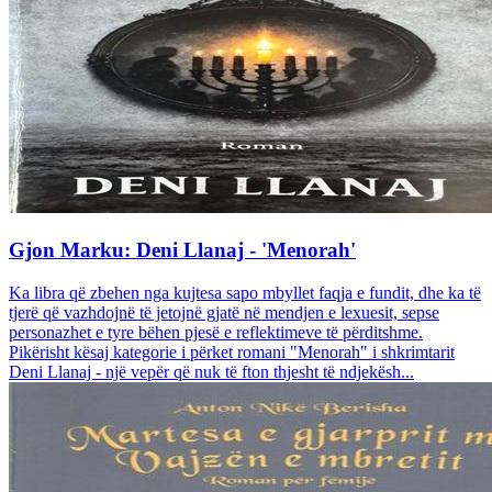
Gjon Marku: Deni Llanaj - 'Menorah'
Ka libra që zbehen nga kujtesa sapo mbyllet faqja e fundit, dhe ka të
tjerë që vazhdojnë të jetojnë gjatë në mendjen e lexuesit, sepse
personazhet e tyre bëhen pjesë e reflektimeve të përditshme.
Pikërisht kësaj kategorie i përket romani "Menorah" i shkrimtarit
Deni Llanaj - një vepër që nuk të fton thjesht të ndjekësh...