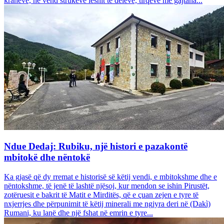
krahëve, në vend strukeve leshit të deleve, tirqëve me gajtana...
Ndue Dedaj: Rubiku, një histori e pazakontë
mbitokë dhe nëntokë
Ka gjasë që dy rremat e historisë së këtij vendi, e mbitokshme dhe e
nëntokshme, të jenë të lashtë njësoj, kur mendon se ishin Pirustët,
zotëruesit e bakrit të Matit e Mirditës, që e çuan zejen e tyre të
nxjerrjes dhe përpunimit të këtij minerali me ngjyra deri në (Dakì)
Rumani, ku lanë dhe një fshat në emrin e tyre...