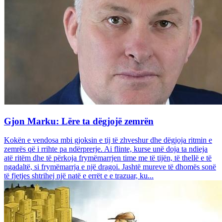
Gjon Marku: Lëre ta dëgjojë zemrën
Kokën e vendosa mbi gjoksin e tij të zhveshur dhe dëgjoja ritmin e
zemrës që i rrihte pa ndërprerje. Ai flinte, kurse unë doja ta ndieja
atë ritëm dhe të përkoja frymëmarrjen time me të tijën, të thellë e të
ngadaltë, si frymëmarrja e një dragoi. Jashtë mureve të dhomës sonë
të fjetjes shtrihej një natë e errët e e trazuar, ku...