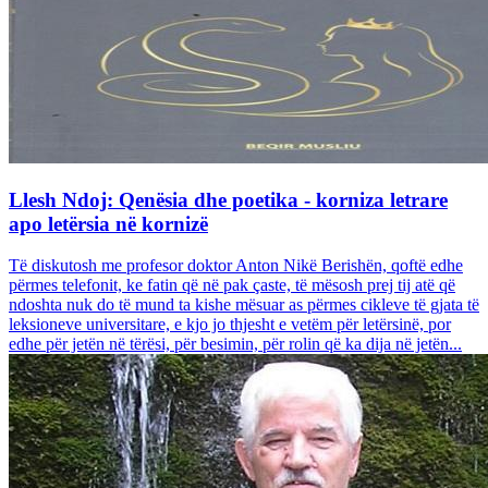
Llesh Ndoj: Qenësia dhe poetika - korniza letrare
apo letërsia në kornizë
Të diskutosh me profesor doktor Anton Nikë Berishën, qoftë edhe
përmes telefonit, ke fatin që në pak çaste, të mësosh prej tij atë që
ndoshta nuk do të mund ta kishe mësuar as përmes cikleve të gjata të
leksioneve universitare, e kjo jo thjesht e vetëm për letërsinë, por
edhe për jetën në tërësi, për besimin, për rolin që ka dija në jetën...