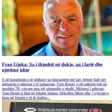
Fran Gjoka: Sa i thjeshtë në dukje, aq i lartë dhe
njerëzor ishte
E në kontekstin e të gjithave sa shkruajtëm më lart, bëjmë fjalë për
mësuesin e nderuar e të paharruar, Tom Beqiri, i cili ndërroi jetë në
moshën 78- vjeçare nga një sëmundje e rëndë. Mësuesi i nderuar,
Tom Beqiri u lind në fshatin Simon. Shkollën fillore dhe 7-vjeçare e
kreu në fshatin e tij të lindjes...