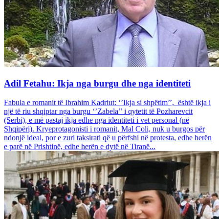
Adil Fetahu: Ikja nga burgu dhe nga identiteti
Fabula e romanit të Ibrahim Kadriut: ‘’Ikja si shpëtim’’, është ikja i
një të riu shqiptar nga burgu ‘’Zabela’’ i qytetit të Pozharevcit
(Serbi), e më pastaj ikja edhe nga identiteti i vet personal (në
Shqipëri). Kryeprotagonisti i romanit, Mal Coli, nuk u burgos për
ndonjë ideal, por e zuri taksirati që u përfshi në protesta, edhe herën
e parë në Prishtinë, edhe herën e dytë në Tiranë...