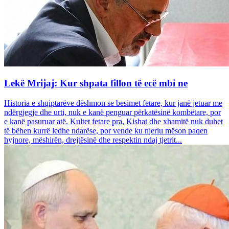
Lekë Mrijaj: Kur shpata fillon të ecë mbi ne
Historia e shqiptarëve dëshmon se besimet fetare, kur janë jetuar me
ndërgjegje dhe urti, nuk e kanë penguar përkatësinë kombëtare, por
e kanë pasuruar atë. Kultet fetare pra, Kishat dhe xhamitë nuk duhet
të bëhen kurrë ledhe ndarëse, por vende ku njeriu mëson paqen
hyjnore, mëshirën, drejtësinë dhe respektin ndaj tjetrit...