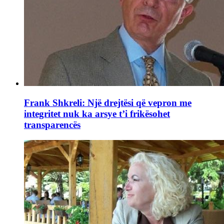
Frank Shkreli: Një drejtësi që vepron me
integritet nuk ka arsye t’i frikësohet
transparencës