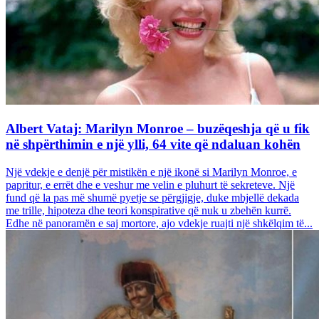
Albert Vataj: Marilyn Monroe – buzëqeshja që u fik
në shpërthimin e një ylli, 64 vite që ndaluan kohën
Një vdekje e denjë për mistikën e një ikonë si Marilyn Monroe, e
papritur, e errët dhe e veshur me velin e pluhurt të sekreteve. Një
fund që la pas më shumë pyetje se përgjigje, duke mbjellë dekada
me trille, hipoteza dhe teori konspirative që nuk u zbehën kurrë.
Edhe në panoramën e saj mortore, ajo vdekje ruajti një shkëlqim të...