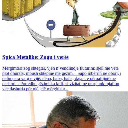
Spica Metalike: Zogu i verës
Mërgimtari zog shtegtar, vjen n’vendlindje fluturim; sjell me vete
plot dhurata, mbush shtëpinë me gëzim. - Sapo mbërrin në oborr, i
dalin para varg e vijë: nëna, baba, halla, daja... e përqafojnë me
dashuri. - Por edhe gëzimi ka kufi, si vizitat me orar; nuk mjafton
veç dashuria për një jetë mërgimtar...