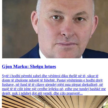
Gjon Marku: Shelgu lotues
Sytë i hodhi përmbi zabel dhe vështroi diku thellë në të, sikur të
donte të zbulonte ndonjë të fshehtë. Pastaj vështrimin e hodhi drejt
fushave, në fund të të cilave gjendej njëri nga plepat shekullorë, në
majë të të cilit ishte një çerdhe lejleku që, edhe pse tundej bashkë me
degët, nuk i ndahej dot atij vendi, dhe çdo pranverë...