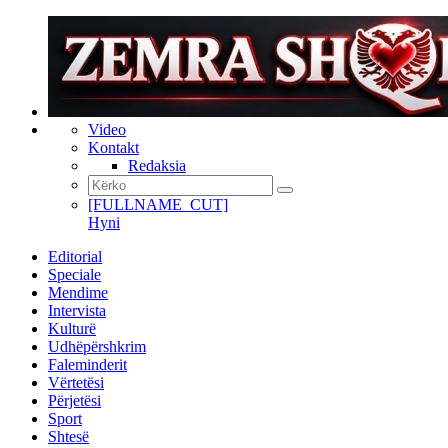
Video
Kontakt
Redaksia
[FULLNAME_CUT]
Hyni
Editorial
Speciale
Mendime
Intervista
Kulturë
Udhëpërshkrim
Faleminderit
Vërtetësi
Përjetësi
Sport
Shtesë