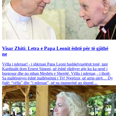
Visar Zhiti: Letra e Papa Leonit është për të gjithë
ne
Vëlla i nderuar! - i shkruan Papa Leoni bashkëvuajtësit tonë, tani
Kardinalit dom Ernest Simoni, që është rikthyer atje ku ka qenë i
burgosur dhe po mban Meshën e Shenjtë. Vëlla i nderuar, - i thotë.
Sa mallëngjyes është mallëngjimi i Tij! Njerëzor, që arrin qiejt… Dy
fjalë: “vëlla” dhe “i nderuar”, që na mungojnë aq shumë…