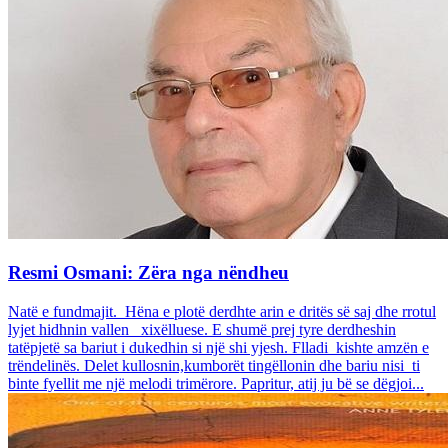
Resmi Osmani: Zëra nga nëndheu
Natë e fundmajit. Hëna e plotë derdhte arin e dritës së saj dhe rrotul
lyjet hidhnin vallen xixëlluese. E shumë prej tyre derdheshin
tatëpjetë sa bariut i dukedhin si një shi yjesh. Flladi kishte amzën e
trëndelinës. Delet kullosnin,kumborët tingëllonin dhe bariu nisi ti
binte fyellit me një melodi trimërore. Papritur, atij ju bë se dëgjoi...