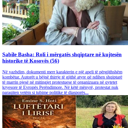
Sabile Basha: Roli i mërgatës shqiptare në kujtesën
historike të Kosovës (56)
Në vazhdim, dokumenti merr karakterin e një apeli të përgjithshëm
kombëtar. Autorët u bëjnë thirrje të gjithë atyre që ndihen shqiptarë
të marrin pjesë në mitingjet protestuese të organizuara në qytetet
kryesore të Evropës Perëndimore. Në këtë mënyrë, protestat nuk
paraqiten vetëm si tubime politike të diasporës...