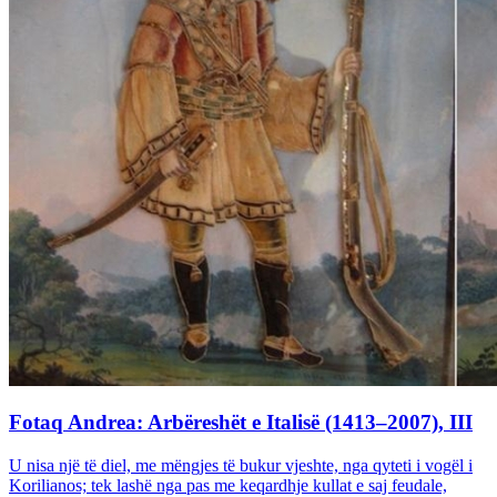
Fotaq Andrea: Arbëreshët e Italisë (1413–2007), III
U nisa një të diel, me mëngjes të bukur vjeshte, nga qyteti i vogël i
Korilianos; tek lashë nga pas me keqardhje kullat e saj feudale,