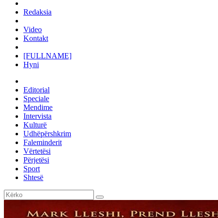
Redaksia
Video
Kontakt
[FULLNAME]
Hyni
Editorial
Speciale
Mendime
Intervista
Kulturë
Udhëpërshkrim
Faleminderit
Vërtetësi
Përjetësi
Sport
Shtesë