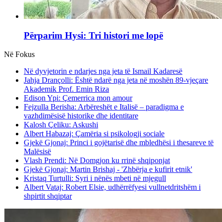
Përparim Hysi: Tri histori me lopë
Në Fokus
Në dyvjetorin e ndarjes nga jeta të Ismail Kadaresë
Jahja Drançolli: Është ndarë nga jeta në moshën 89-vjeçare
Akademik Prof. Emin Riza
Edison Ypi: Çemerrica mon amour
Fejzulla Berisha: Arbëreshët e Italisë – paradigma e
vazhdimësisë historike dhe identitare
Kalosh Çeliku: Askushi
Albert Habazaj: Çamëria si psikologji sociale
Gjekë Gjonaj: Princi i gojëtarisë dhe mbledhësi i thesareve të
Malësisë
Vlash Prendi: Në Domgjon ku rrinë shqiponjat
Gjekë Gjonaj: Martin Brishaj - 'Zhbërja e kufirit etnik'
Kristaq Turtulli: Syri i nënës mbeti në mjegull
Albert Vataj: Robert Elsie, udhërrëfyesi vullnetdritshëm i
shpirtit shqiptar