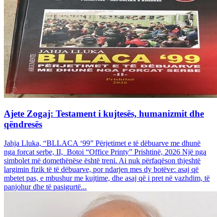
Ajete Zogaj: Testament i kujtesës, humanizmit dhe
qëndresës
Jahja Lluka, “BLLACA ‘99” Përjetimet e të dëbuarve me dhunë
nga forcat serbe, II, Botoi “Office Printy” Prishtinë, 2026 Një nga
simbolet më domethënëse është treni. Ai nuk përfaqëson thjeshtë
largimin fizik të të dëbuarve, por ndarjen mes dy botëve: asaj që
mbetet pas, e mbushur me kujtime, dhe asaj që i pret në vazhdim, të
panjohur dhe të pasigurtë...