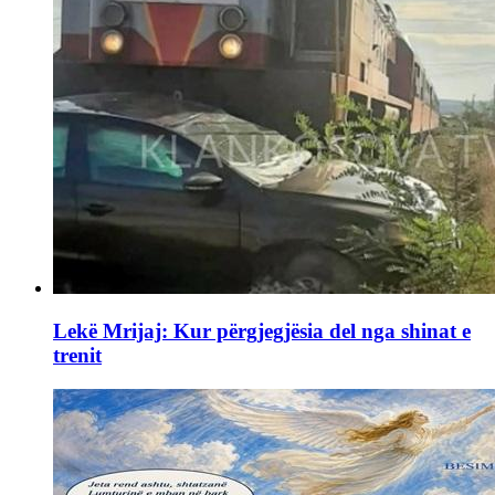
Lekë Mrijaj: Kur përgjegjësia del nga shinat e
trenit