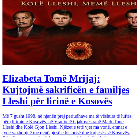
Elizabeta Tomë Mrijaj:
Kujtojmë sakrificën e familjes
Lleshi për lirinë e Kosovës
Më 7 gusht 1998, në njanën prej periudhave ma të vështira të luftës
për çlirimin e Kosovës, në Vraniq të Gjakovës ranë Mark Tunë
Lleshi dhe Kolë Gjon Lleshi. Njëzet e tetë vjet ma vonë, emnat e
tyne vazhdojnë me qenë pjesë e historisë dhe kujtesës së Kosovës.