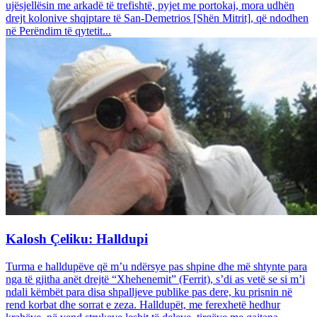
ujësjellësin me arkadë të trefishtë, pyjet me portokaj, mora udhën
drejt kolonive shqiptare të San-Demetrios [Shën Mitrit], që ndodhen
në Perëndim të qytetit...
Kalosh Çeliku: Halldupi
Turma e halldupëve që m’u ndërsye pas shpine dhe më shtynte para
nga të gjitha anët drejtë “Xhehenemit” (Ferrit), s’di as vetë se si m’i
ndali këmbët para disa shpalljeve publike pas dere, ku prisnin në
rend korbat dhe sorrat e zeza. Halldupët, me ferexhetë hedhur