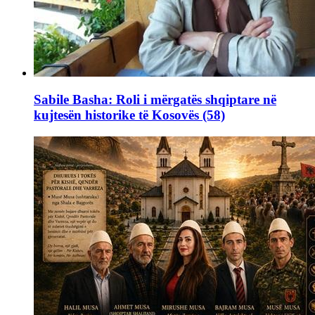
Sabile Basha: Roli i mërgatës shqiptare në
kujtesën historike të Kosovës (58)