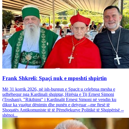
Frank Shkreli: Spaçi nuk e mposhti shpirtin
Më 31 korrik 2026, në ish-burgun e Spaçit u celebrua mesha e
udhëhequr nga Kardinali shqiptar, Hirësia e Tij Ernest Simoni
(Troshani). "Rikthimi" i Kardinalit Ernest Simoni në vendin ku
dikur ka vuajtur dënimin dhe punën e detyruar --me ftesë të
Shoqatës Antikomuniste të të Përndjekurve Politikë të Shqipërisë --
shënoi...