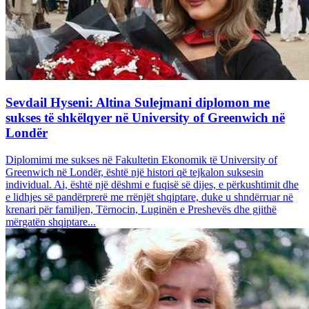
Sevdail Hyseni: Altina Sulejmani diplomon me
sukses të shkëlqyer në University of Greenwich në
Londër
Diplomimi me sukses në Fakultetin Ekonomik të University of
Greenwich në Londër, është një histori që tejkalon suksesin
individual. Ai, është një dëshmi e fuqisë së dijes, e përkushtimit dhe
e lidhjes së pandërprerë me rrënjët shqiptare, duke u shndërruar në
krenari për familjen, Tërnocin, Luginën e Preshevës dhe gjithë
mërgatën shqiptare...