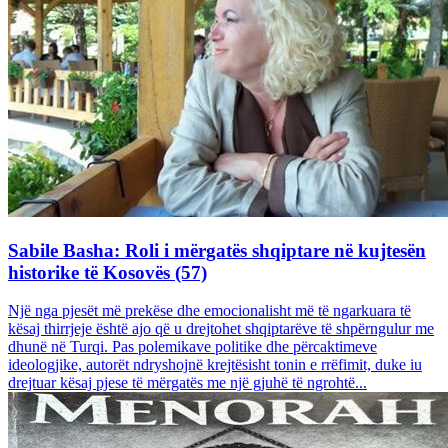
Sabile Basha: Roli i mërgatës shqiptare në kujtesën
historike të Kosovës (57)
Një nga pjesët më prekëse dhe emocionalisht më të ngarkuara të
kësaj thirrjeje është ajo që u drejtohet shqiptarëve të shpërngulur me
dhunë në Turqi. Pas polemikave politike dhe përcaktimeve
ideologjike, autorët ndryshojnë krejtësisht tonin e rrëfimit, duke iu
drejtuar kësaj pjese të mërgatës me një gjuhë të ngrohtë...