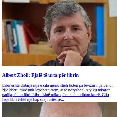
Albert Zholi: Fjalë të urta për librin
Libri është dritarja nga e cila njeriu sheh botën pa lëvizur nga vendi.
Një libër i mirë nuk lexohet vetëm, ai të ndryshon. Aty ku mbaron
padija, fillon libri. Libri është miku që nuk të tradhton kurrë. Çdo
faqe libri është një hap drejt urtësisë...