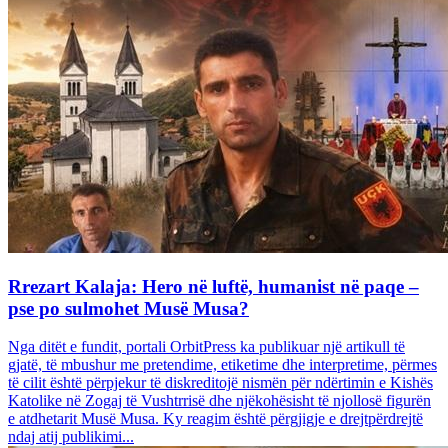
Rrezart Kalaja: Hero në luftë, humanist në paqe –
pse po sulmohet Musë Musa?
Nga ditët e fundit, portali OrbitPress ka publikuar një artikull të
gjatë, të mbushur me pretendime, etiketime dhe interpretime, përmes
të cilit është përpjekur të diskreditojë nismën për ndërtimin e Kishës
Katolike në Zogaj të Vushtrrisë dhe njëkohësisht të njollosë figurën
e atdhetarit Musë Musa. Ky reagim është përgjigje e drejtpërdrejtë
ndaj atij publikimi...