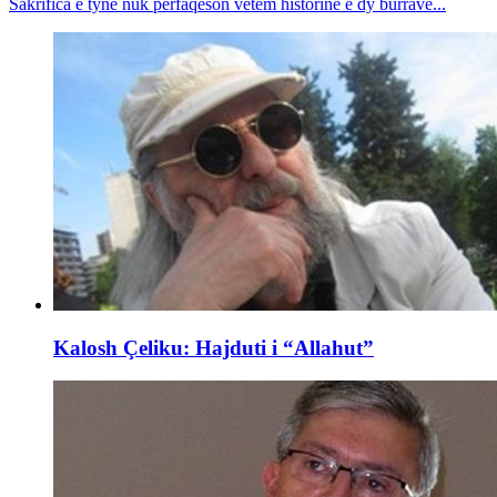
Sakrifica e tyne nuk përfaqëson vetëm historinë e dy burrave...
Kalosh Çeliku: Hajduti i “Allahut”