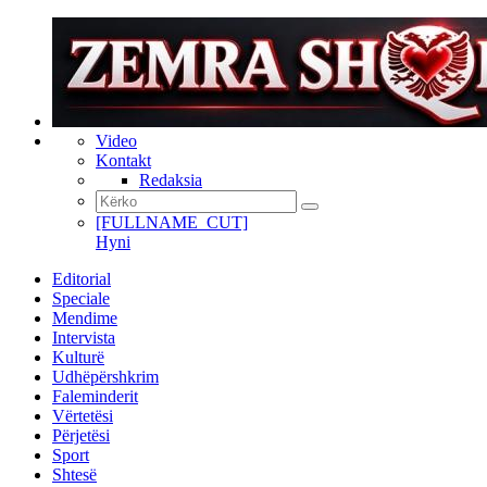
Video
Kontakt
Redaksia
[FULLNAME_CUT]
Hyni
Editorial
Speciale
Mendime
Intervista
Kulturë
Udhëpërshkrim
Faleminderit
Vërtetësi
Përjetësi
Sport
Shtesë