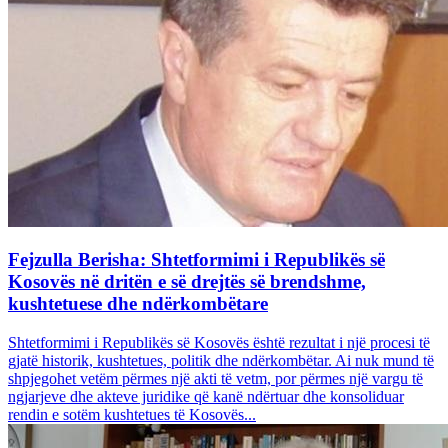
Fejzulla Berisha: Shtetformimi i Republikës së
Kosovës në dritën e së drejtës së brendshme,
kushtetuese dhe ndërkombëtare
Shtetformimi i Republikës së Kosovës është rezultat i një procesi të
gjatë historik, kushtetues, politik dhe ndërkombëtar. Ai nuk mund të
shpjegohet vetëm përmes një akti të vetm, por përmes një vargu të
ngjarjeve dhe akteve juridike që kanë ndërtuar dhe konsoliduar
rendin e sotëm kushtetues të Kosovës...