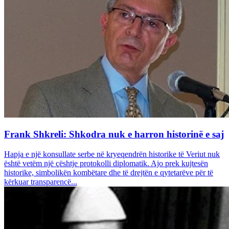
Frank Shkreli: Shkodra nuk e harron historinë e saj
Hapja e një konsullate serbe në kryeqendrën historike të Veriut nuk
është vetëm një çështje protokolli diplomatik. Ajo prek kujtesën
historike, simbolikën kombëtare dhe të drejtën e qytetarëve për të
kërkuar transparencë...