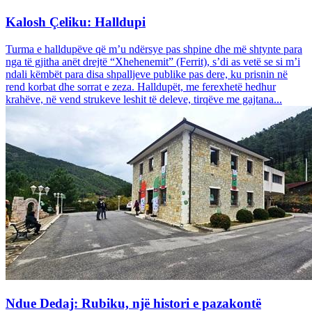
Kalosh Çeliku: Halldupi
Turma e halldupëve që m’u ndërsye pas shpine dhe më shtynte para
nga të gjitha anët drejtë “Xhehenemit” (Ferrit), s’di as vetë se si m’i
ndali këmbët para disa shpalljeve publike pas dere, ku prisnin në
rend korbat dhe sorrat e zeza. Halldupët, me ferexhetë hedhur
krahëve, në vend strukeve leshit të deleve, tirqëve me gajtana...
Ndue Dedaj: Rubiku, një histori e pazakontë