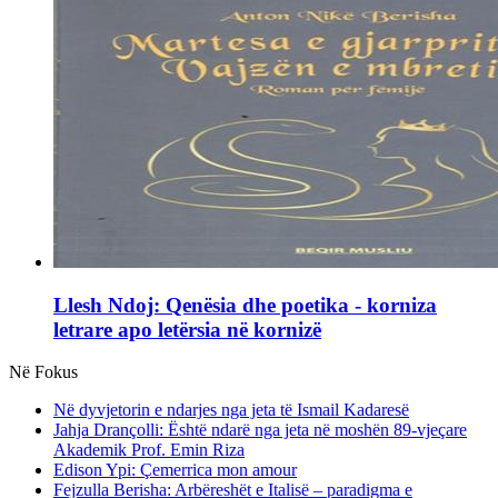
Llesh Ndoj: Qenësia dhe poetika - korniza
letrare apo letërsia në kornizë
Në Fokus
Në dyvjetorin e ndarjes nga jeta të Ismail Kadaresë
Jahja Drançolli: Është ndarë nga jeta në moshën 89-vjeçare
Akademik Prof. Emin Riza
Edison Ypi: Çemerrica mon amour
Fejzulla Berisha: Arbëreshët e Italisë – paradigma e