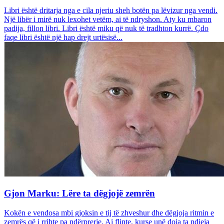
Libri është dritarja nga e cila njeriu sheh botën pa lëvizur nga vendi.
Një libër i mirë nuk lexohet vetëm, ai të ndryshon. Aty ku mbaron
padija, fillon libri. Libri është miku që nuk të tradhton kurrë. Çdo
faqe libri është një hap drejt urtësisë...
Gjon Marku: Lëre ta dëgjojë zemrën
Kokën e vendosa mbi gjoksin e tij të zhveshur dhe dëgjoja ritmin e
zemrës që i rrihte pa ndërprerje. Ai flinte, kurse unë doja ta ndieja