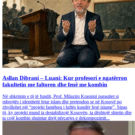
Asllan Dibrani – Luani: Kur profesori e ngatërron
fakultetin me faltoren dhe fenë me kombin
Në shkrimin e tij të fundit, Prof. Milazim Krasniqi paraqitet si
mbrojtës i identitetit fetar islam dhe pretendon se në Kosovë po
zhvillohet një “projekt famëkeq i luftës kundër fesë islame”. Sipas
tij, ky projekt mund ta destabilizojë Kosovën, ta dështojë shtetin dhe
ta çojë kombin shqiptar drejt përçarjes e dekompozimit...