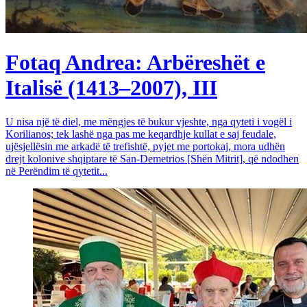
Fotaq Andrea: Arbëreshët e
Italisë (1413–2007), III
U nisa një të diel, me mëngjes të bukur vjeshte, nga qyteti i vogël i
Korilianos; tek lashë nga pas me keqardhje kullat e saj feudale,
ujësjellësin me arkadë të trefishtë, pyjet me portokaj, mora udhën
drejt kolonive shqiptare të San-Demetrios [Shën Mitrit], që ndodhen
në Perëndim të qytetit...