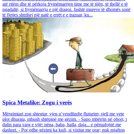
atë ritëm dhe të përkoja frymëmarrjen time me të tijën, të thellë e të
ngadaltë, si frymëmarrja e një dragoi. Jashtë mureve të dhomës sonë
të fjetjes shtrihej një natë e errët e e trazuar, ku...
Spica Metalike: Zogu i verës
Mërgimtari zog shtegtar, vjen n’vendlindje fluturim; sjell me vete
plot dhurata, mbush shtëpinë me gëzim. - Sapo mbërrin në oborr, i
dalin para varg e vijë: nëna, baba, halla, daja... e përqafojnë me
dashuri. - Por edhe gëzimi ka kufi, si vizitat me orar; nuk mjafton