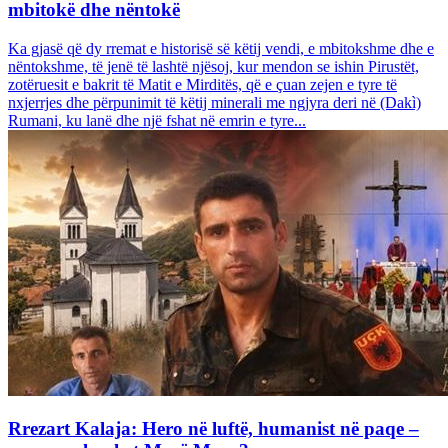
mbitokë dhe nëntokë
Ka gjasë që dy rremat e historisë së këtij vendi, e mbitokshme dhe e
nëntokshme, të jenë të lashtë njësoj, kur mendon se ishin Pirustët,
zotëruesit e bakrit të Matit e Mirditës, që e çuan zejen e tyre të
nxjerrjes dhe përpunimit të këtij minerali me ngjyra deri në (Dakì)
Rumani, ku lanë dhe një fshat në emrin e tyre...
Rrezart Kalaja: Hero në luftë, humanist në paqe –