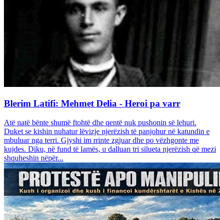
Blerim Latifi: Mehmet Delia - Heroi pa varr
Atë natë bënte shumë ftohtë dhe qentë nuk pushonin së lehuri.
Duket se kishin nuhatur lëvizje njerëzish të panjohur në katundin e
mbuluar nga terri. Gjyshi im rrinte zgjuar dhe po vëzhgonte me
kujdes. Diku, në fund të lamës, u dalluan tri silueta njerëzish që mezi
shquheshin nëpër...