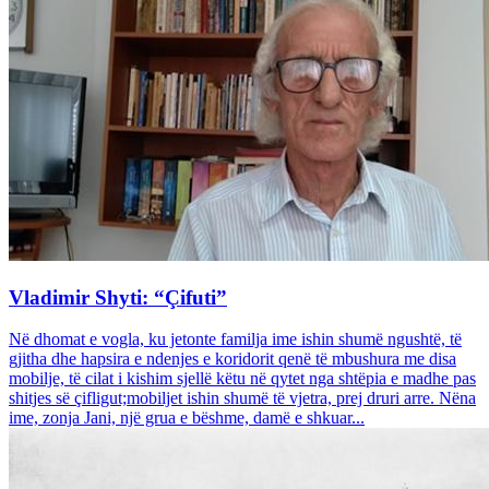
Vladimir Shyti: “Çifuti”
Në dhomat e vogla, ku jetonte familja ime ishin shumë ngushtë, të
gjitha dhe hapsira e ndenjes e koridorit qenë të mbushura me disa
mobilje, të cilat i kishim sjellë këtu në qytet nga shtëpia e madhe pas
shitjes së çifligut;mobiljet ishin shumë të vjetra, prej druri arre. Nëna
ime, zonja Jani, një grua e bëshme, damë e shkuar...