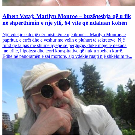
Albert Vataj: Marilyn Monroe – buzëqeshja që u fik
në shpërthimin e një ylli, 64 vite që ndaluan kohën
Një vdekje e denjë për mistikën e një ikonë si Marilyn Monroe, e
papritur, e errët dhe e veshur me velin e pluhurt të sekreteve. Një
fund që la pas më shumë pyetje se përgjigje, duke mbjellë dekada
me trille, hipoteza dhe teori konspirative që nuk u zbehën kurrë.
Edhe në panoramën e saj mortore, ajo vdekje ruajti një shkëlqim të...