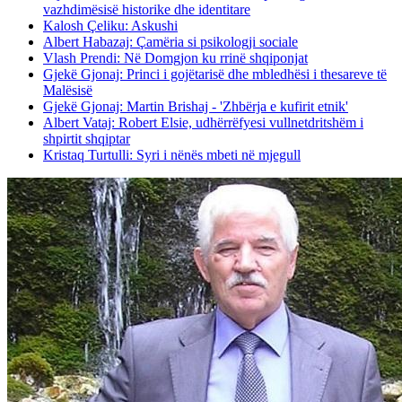
vazhdimësisë historike dhe identitare
Kalosh Çeliku: Askushi
Albert Habazaj: Çamëria si psikologji sociale
Vlash Prendi: Në Domgjon ku rrinë shqiponjat
Gjekë Gjonaj: Princi i gojëtarisë dhe mbledhësi i thesareve të
Malësisë
Gjekë Gjonaj: Martin Brishaj - 'Zhbërja e kufirit etnik'
Albert Vataj: Robert Elsie, udhërrëfyesi vullnetdritshëm i
shpirtit shqiptar
Kristaq Turtulli: Syri i nënës mbeti në mjegull