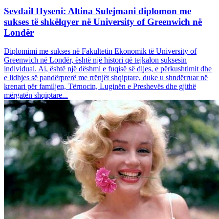
Sevdail Hyseni: Altina Sulejmani diplomon me
sukses të shkëlqyer në University of Greenwich në
Londër
Diplomimi me sukses në Fakultetin Ekonomik të University of
Greenwich në Londër, është një histori që tejkalon suksesin
individual. Ai, është një dëshmi e fuqisë së dijes, e përkushtimit dhe
e lidhjes së pandërprerë me rrënjët shqiptare, duke u shndërruar në
krenari për familjen, Tërnocin, Luginën e Preshevës dhe gjithë
mërgatën shqiptare...