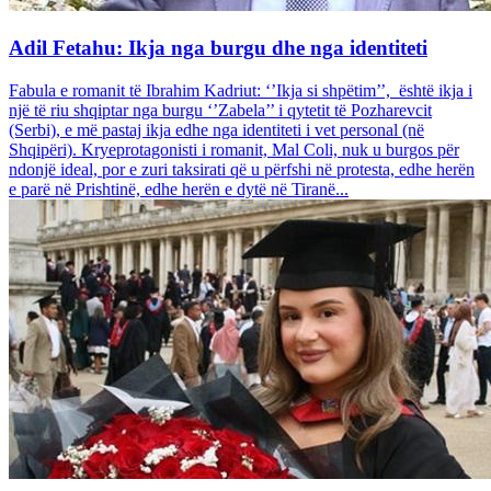
Adil Fetahu: Ikja nga burgu dhe nga identiteti
Fabula e romanit të Ibrahim Kadriut: ‘’Ikja si shpëtim’’, është ikja i
një të riu shqiptar nga burgu ‘’Zabela’’ i qytetit të Pozharevcit
(Serbi), e më pastaj ikja edhe nga identiteti i vet personal (në
Shqipëri). Kryeprotagonisti i romanit, Mal Coli, nuk u burgos për
ndonjë ideal, por e zuri taksirati që u përfshi në protesta, edhe herën
e parë në Prishtinë, edhe herën e dytë në Tiranë...