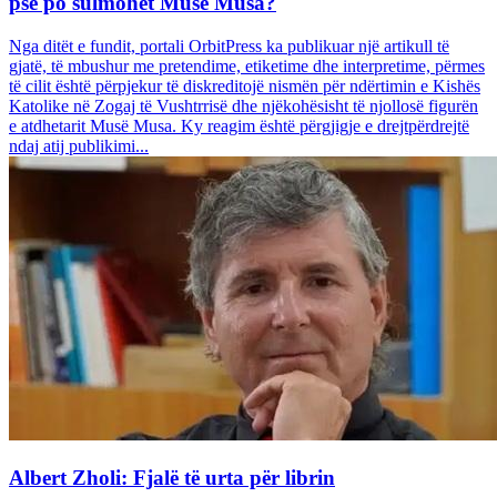
pse po sulmohet Musë Musa?
Nga ditët e fundit, portali OrbitPress ka publikuar një artikull të
gjatë, të mbushur me pretendime, etiketime dhe interpretime, përmes
të cilit është përpjekur të diskreditojë nismën për ndërtimin e Kishës
Katolike në Zogaj të Vushtrrisë dhe njëkohësisht të njollosë figurën
e atdhetarit Musë Musa. Ky reagim është përgjigje e drejtpërdrejtë
ndaj atij publikimi...
Albert Zholi: Fjalë të urta për librin