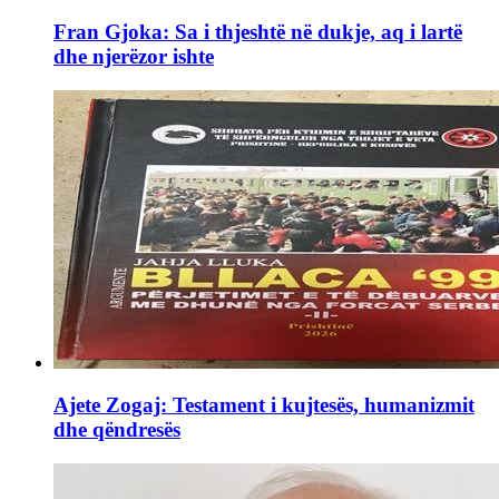
Fran Gjoka: Sa i thjeshtë në dukje, aq i lartë
dhe njerëzor ishte
Ajete Zogaj: Testament i kujtesës, humanizmit
dhe qëndresës