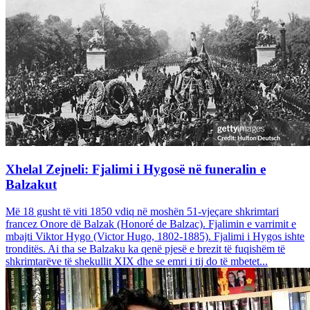
Xhelal Zejneli: Fjalimi i Hygosë në funeralin e
Balzakut
Më 18 gusht të viti 1850 vdiq në moshën 51-vjeçare shkrimtari
francez Onore dë Balzak (Honoré de Balzac). Fjalimin e varrimit e
mbajti Viktor Hygo (Victor Hugo, 1802-1885). Fjalimi i Hygos ishte
tronditës. Ai tha se Balzaku ka qenë pjesë e brezit të fuqishëm të
shkrimtarëve të shekullit XIX dhe se emri i tij do të mbetet...