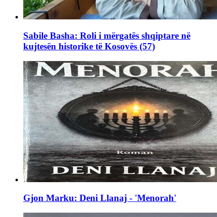
Sabile Basha: Roli i mërgatës shqiptare në
kujtesën historike të Kosovës (57)
Gjon Marku: Deni Llanaj - 'Menorah'