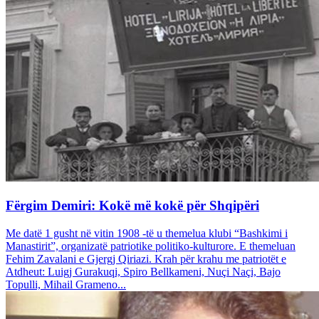
Fërgim Demiri: Kokë më kokë për Shqipëri
Me datë 1 gusht në vitin 1908 -të u themelua klubi “Bashkimi i
Manastirit”, organizatë patriotike politiko-kulturore. E themeluan
Fehim Zavalani e Gjergj Qiriazi. Krah për krahu me patriotët e
Atdheut: Luigj Gurakuqi, Spiro Bellkameni, Nuçi Naçi, Bajo
Topulli, Mihail Grameno...