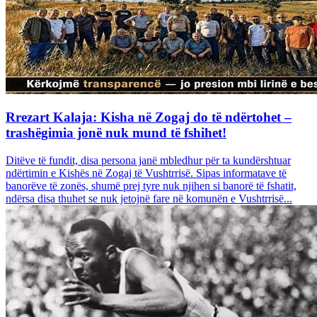
Rrezart Kalaja: Kisha në Zogaj do të ndërtohet –
trashëgimia jonë nuk mund të fshihet!
Ditëve të fundit, disa persona janë mbledhur për ta kundërshtuar
ndërtimin e Kishës në Zogaj të Vushtrrisë. Sipas informatave të
banorëve të zonës, shumë prej tyre nuk njihen si banorë të fshatit,
ndërsa disa thuhet se nuk jetojnë fare në komunën e Vushtrrisë...