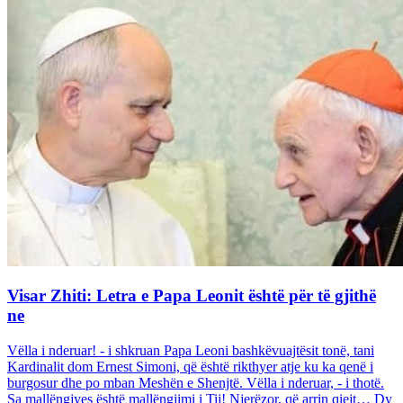
Visar Zhiti: Letra e Papa Leonit është për të gjithë
ne
Vëlla i nderuar! - i shkruan Papa Leoni bashkëvuajtësit tonë, tani
Kardinalit dom Ernest Simoni, që është rikthyer atje ku ka qenë i
burgosur dhe po mban Meshën e Shenjtë. Vëlla i nderuar, - i thotë.
Sa mallëngjyes është mallëngjimi i Tij! Njerëzor, që arrin qiejt… Dy