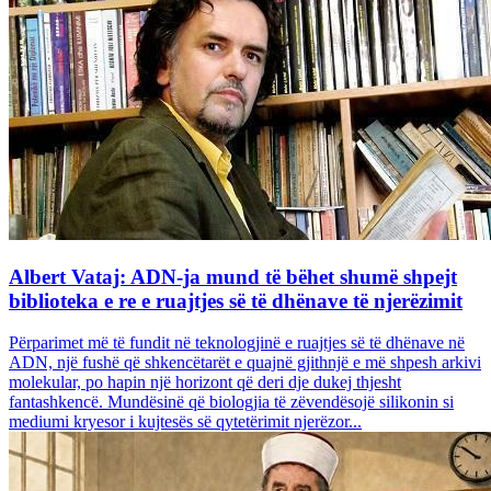
Albert Vataj: ADN-ja mund të bëhet shumë shpejt
biblioteka e re e ruajtjes së të dhënave të njerëzimit
Përparimet më të fundit në teknologjinë e ruajtjes së të dhënave në
ADN, një fushë që shkencëtarët e quajnë gjithnjë e më shpesh arkivi
molekular, po hapin një horizont që deri dje dukej thjesht
fantashkencë. Mundësinë që biologjia të zëvendësojë silikonin si
mediumi kryesor i kujtesës së qytetërimit njerëzor...