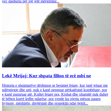
veç dashuria për një jetë mërgimtar...
Lekë Mrijaj: Kur shpata fillon të ecë mbi ne
Historia e shqiptarëve dëshmon se besimet fetare, kur janë jetuar me
ndërgjegje dhe urti, nuk e kanë penguar përkatësinë kombëtare, por
e kanë pasuruar atë. Kultet fetare pra, Kishat dhe xhamitë nuk duhet
të bëhen kurrë ledhe ndarëse, por vende ku njeriu mëson paqen
hyjnore, mëshirën, drejtësinë dhe respektin ndaj tjetrit...