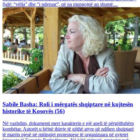
fjalë: “vëlla” dhe “i nderuar”, që na mungojnë aq shumë…
Sabile Basha: Roli i mërgatës shqiptare në kujtesën
historike të Kosovës (56)
Në vazhdim, dokumenti merr karakterin e një apeli të përgjithshëm
kombëtar. Autorët u bëjnë thirrje të gjithë atyre që ndihen shqiptarë
të marrin pjesë në mitingjet protestuese të organizuara në qytetet