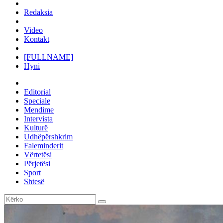
Redaksia
Video
Kontakt
[FULLNAME]
Hyni
Editorial
Speciale
Mendime
Intervista
Kulturë
Udhëpërshkrim
Faleminderit
Vërtetësi
Përjetësi
Sport
Shtesë