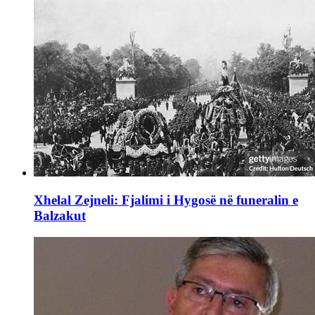
Xhelal Zejneli: Fjalimi i Hygosë në funeralin e
Balzakut