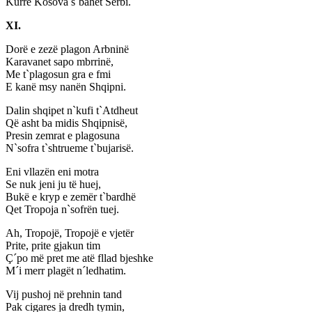
Kurrë Kosova s`bahet Serbi.
XI.
Dorë e zezë plagon Arbninë
Karavanet sapo mbrrinë,
Me t`plagosun gra e fmi
E kanë msy nanën Shqipni.
Dalin shqipet n`kufi t`Atdheut
Që asht ba midis Shqipnisë,
Presin zemrat e plagosuna
N`sofra t`shtrueme t`bujarisë.
Eni vllazën eni motra
Se nuk jeni ju të huej,
Bukë e kryp e zemër t`bardhë
Qet Tropoja n`sofrën tuej.
Ah, Tropojë, Tropojë e vjetër
Prite, prite gjakun tim
Ç´po më pret me atë fllad bjeshke
M´i merr plagët n´ledhatim.
Vij pushoj në prehnin tand
Pak cigares ja dredh tymin,