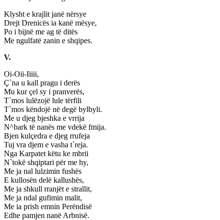
Klysht e krajlit janë nërsye
Drejt Drenicës ia kanë mësye,
Po i bijnë me ag të ditës
Me ngulfatë zanin e shqipes.
V.
Oi-Oii-Iiiii,
Ç`na u kall pragu i derës
Mu kur çel sy i pranverës,
T`mos lulëzojë lule tërfili
T`mos këndojë në degë bylbyli.
Me u djeg bjeshka e vrrija
N^bark të nanës me vdekë fmija.
Bjen kulçedra e djeg rrufeja
Tuj vra djem e vasha t`reja.
Nga Karpatet këtu ke mbrii
N`tokë shqiptari për me hy,
Me ja nal lulzimin fushës
E kullosën delë kallushës,
Me ja shkull rranjët e strallit,
Me ja ndal gufimin malit,
Me ia prish emnin Perëndisë
Edhe pamjen nanë Arbnisë.