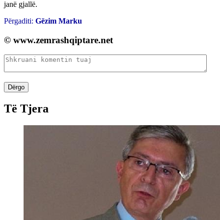
janë gjallë.
Përgaditi:
Gëzim Marku
© www.zemrashqiptare.net
Dërgo
Të Tjera