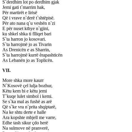
S`derdhim lot po derdhim gjak
Jemi gati t`marrim hak,
Për martirët e lirisë
Që i vrave n`derë t`shtëpisë.
Për ato nana q`u veshën n`zi
E për nuset kthye n`gjini,
ku shkel shka ti flliqet bari
S`ta harron jo kosovari.
S`ta harrojmë jo as Tivarin
As Drenicën e as Sharrin,
S`ta harrojmë kurrë èrapashticën
As Lebanën jo as Toplicën.
VII.
More shka more kaurr
N`Kosovë çel lulja bozhur,
Këtu kem bi e këtu jemi
T`kuqe lulet simbol i kemi.
Se s`ka mal as fushë as arë
Që s`ke vra n`prita shqiptarë,
Na ke shtu derte e halle
Ara kopshte mbjell me varre,
Edhe tash sikur çdo herë
Na sulmove në pranverë,