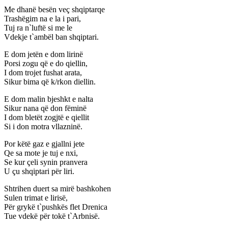
Me dhanë besën veç shqiptarqe
Trashëgim na e la i pari,
Tuj ra n`luftë si me le
Vdekje t`ambël ban shqiptari.
E dom jetën e dom lirinë
Porsi zogu që e do qiellin,
I dom trojet fushat arata,
Sikur bima që k/rkon diellin.
E dom malin bjeshkt e nalta
Sikur nana që don fëminë
I dom bletët zogjtë e qiellit
Si i don motra vllazninë.
Por këtë gaz e gjallni jete
Qe sa mote je tuj e nxi,
Se kur çeli synin pranvera
U çu shqiptari për liri.
Shtrihen duert sa mirë bashkohen
Sulen trimat e lirisë,
Për grykë t`pushkës flet Drenica
Tue vdekë për tokë t`Arbnisë.