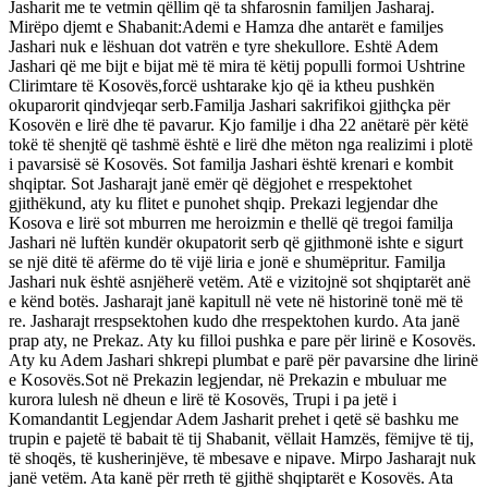
Jasharit me te vetmin qëllim që ta shfarosnin familjen Jasharaj.
Mirëpo djemt e Shabanit:Ademi e Hamza dhe antarët e familjes
Jashari nuk e lëshuan dot vatrën e tyre shekullore. Eshtë Adem
Jashari që me bijt e bijat më të mira të këtij populli formoi Ushtrine
Clirimtare të Kosovës,forcë ushtarake kjo që ia ktheu pushkën
okuparorit qindvjeqar serb.Familja Jashari sakrifikoi gjithçka për
Kosovën e lirë dhe të pavarur. Kjo familje i dha 22 anëtarë për këtë
tokë të shenjtë që tashmë është e lirë dhe mëton nga realizimi i plotë
i pavarsisë së Kosovës. Sot familja Jashari është krenari e kombit
shqiptar. Sot Jasharajt janë emër që dëgjohet e rrespektohet
gjithëkund, aty ku flitet e punohet shqip. Prekazi legjendar dhe
Kosova e lirë sot mburren me heroizmin e thellë që tregoi familja
Jashari në luftën kundër okupatorit serb që gjithmonë ishte e sigurt
se një ditë të afërme do të vijë liria e jonë e shumëpritur. Familja
Jashari nuk është asnjëherë vetëm. Atë e vizitojnë sot shqiptarët anë
e kënd botës. Jasharajt janë kapitull në vete në historinë tonë më të
re. Jasharajt rrespsektohen kudo dhe rrespektohen kurdo. Ata janë
prap aty, ne Prekaz. Aty ku filloi pushka e pare për lirinë e Kosovës.
Aty ku Adem Jashari shkrepi plumbat e parë për pavarsine dhe lirinë
e Kosovës.Sot në Prekazin legjendar, në Prekazin e mbuluar me
kurora lulesh në dheun e lirë të Kosovës, Trupi i pa jetë i
Komandantit Legjendar Adem Jasharit prehet i qetë së bashku me
trupin e pajetë të babait të tij Shabanit, vëllait Hamzës, fëmijve të tij,
të shoqës, të kusherinjëve, të mbesave e nipave. Mirpo Jasharajt nuk
janë vetëm. Ata kanë për rreth të gjithë shqiptarët e Kosovës. Ata