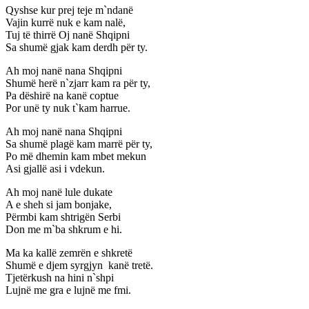
Qyshse kur prej teje m`ndanë
Vajin kurrë nuk e kam nalë,
Tuj të thirrë Oj nanë Shqipni
Sa shumë gjak kam derdh për ty.
Ah moj nanë nana Shqipni
Shumë herë n`zjarr kam ra për ty,
Pa dëshirë na kanë coptue
Por unë ty nuk t`kam harrue.
Ah moj nanë nana Shqipni
Sa shumë plagë kam marrë për ty,
Po më dhemin kam mbet mekun
Asi gjallë asi i vdekun.
Ah moj nanë lule dukate
A e sheh si jam bonjake,
Përmbi kam shtrigën Serbi
Don me m`ba shkrum e hi.
Ma ka kallë zemrën e shkretë
Shumë e djem syrgjyn kanë tretë.
Tjetërkush na hini n`shpi
Lujnë me gra e lujnë me fmi.