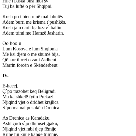
Hije i paska plisi mbi sy
Tuj ba luftë o për Shqipni.
Kush po i bien o në mal lahutës
Adem burri me krisma t`pushkës,
Kush ja u qarti bjalozav` ballin
Adem trimi me Hamzë Jasharin.
Oo-hoo-u
Lum Kosova e lum Shqipnia
Me ksi djem o me shumë bija,
Që kur thrret o zani Atdheut
Marrin forcën e Skënderbeut.
IV.
E-heeej,
Ç`po trazohet keq Beligradi
Ma ka shkelë fytin Prekazi,
Njiqind vjet o dridhet krajlica
S`po ma nal pushkën Drenica.
As Drenica as Karadaku
Asht çudi s`ju dhimset gjaku,
Njiqind vjet mbi djep fëmije
Rrinë tuj knue kangë trimnie.