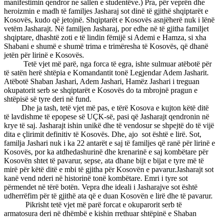
manifestimin qendror ne sallen e studentëve.) Pra, për veprën dhe
heroizmin e madh të familjes Jasharaj sot dinë të gjithë shqiptarët e
Kosovës, kudo që jetojnë. Shqiptarët e Kosovës asnjëherë nuk i lënë
vetëm Jasharajt. Në familjen Jasharaj, por edhe në të gjitha familjet
shqiptare, dhashtë zoti e të lindin fëmijë si Ademi e Hamza, si xha
Shabani e shumë e shumë trima e trimëresha të Kosovës, që dhanë
jetën për lirinë e Kosovës.
Tetë vjet më parë, nga forca të egra, ishte sulmuar atëbotë për
të satën herë shtëpia e Komandantit tonë Legjendar Adem Jasharit.
Atëbotë Shaban Jashari, Adem Jashari, Hamëz Jashari i treguan
okupatorit serb se shqiptarët e Kosovës do ta mbrojnë pragun e
shtëpisë së tyre deri në fund.
Dhe ja tash, tetë vjet më pas, e tërë Kosova e kujton këtë ditë
të lavdishme të epopese së UÇK-së, pasi që Jasharajt qendronin në
krye të saj. Jasharajt ishin unikë dhe të vendosur se shpejtë do të vijë
dita e çlirimit definitiv të Kosovës. Dhe, ajo sot është e lirë. Sot,
familja Jashari nuk i ka 22 antarët e saj të familjes që ranë për lirinë e
Kosovës, por ka atdhedashurinë dhe krenarinë e saj kombëtare për
Kosovën shtet të pavarur, sepse, ata dhane bijt e bijat e tyre më të
mirë për këtë ditë e mbi të gjitha për Kosovën e pavarur.Jasharajt sot
kanë vend nderi në historinë tonë kombëtare. Emri i tyre sot
përmendet në tërë botën. Vepra dhe ideali i Jasharajve sot është
udherrëfim për të gjithë ata që e duan Kosovën e lirë dhe të pavarur.
Pikrisht tetë vjet më parë forcat e okuparorit serb të
armatosura deri në dhëmbë e kishin rrethuar shtëpinë e Shaban