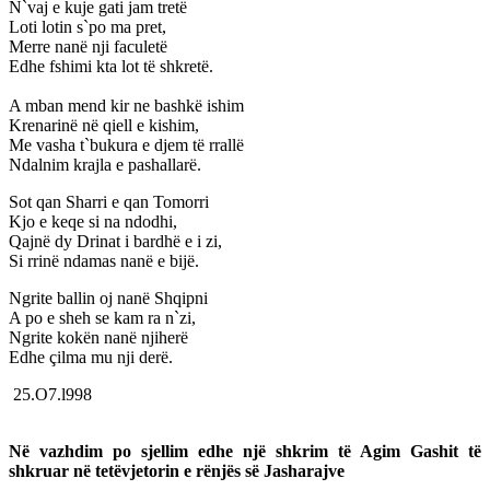
N`vaj e kuje gati jam tretë
Loti lotin s`po ma pret,
Merre nanë nji faculetë
Edhe fshimi kta lot të shkretë.
A mban mend kir ne bashkë ishim
Krenarinë në qiell e kishim,
Me vasha t`bukura e djem të rrallë
Ndalnim krajla e pashallarë.
Sot qan Sharri e qan Tomorri
Kjo e keqe si na ndodhi,
Qajnë dy Drinat i bardhë e i zi,
Si rrinë ndamas nanë e bijë.
Ngrite ballin oj nanë Shqipni
A po e sheh se kam ra n`zi,
Ngrite kokën nanë njiherë
Edhe çilma mu nji derë.
25.O7.l998
Në vazhdim po sjellim edhe një shkrim të Agim Gashit të
shkruar në tetëvjetorin e rënjës së Jasharajve