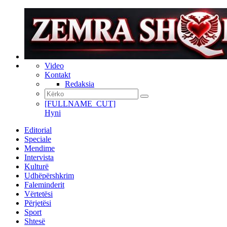
Video
Kontakt
Redaksia
[FULLNAME_CUT]
Hyni
Editorial
Speciale
Mendime
Intervista
Kulturë
Udhëpërshkrim
Faleminderit
Vërtetësi
Përjetësi
Sport
Shtesë