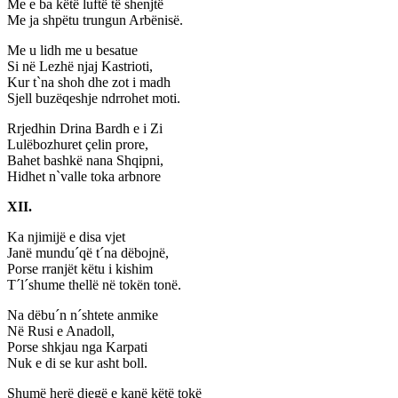
Me e ba këtë luftë të shenjtë
Me ja shpëtu trungun Arbënisë.
Me u lidh me u besatue
Si në Lezhë njaj Kastrioti,
Kur t`na shoh dhe zot i madh
Sjell buzëqeshje ndrrohet moti.
Rrjedhin Drina Bardh e i Zi
Lulëbozhuret çelin prore,
Bahet bashkë nana Shqipni,
Hidhet n`valle toka arbnore
XII.
Ka njimijë e disa vjet
Janë mundu´që t´na dëbojnë,
Porse rranjët këtu i kishim
T´l´shume thellë në tokën tonë.
Na dëbu´n n´shtete anmike
Në Rusi e Anadoll,
Porse shkjau nga Karpati
Nuk e di se kur asht boll.
Shumë herë djegë e kanë këtë tokë