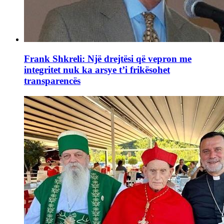
Frank Shkreli: Një drejtësi që vepron me
integritet nuk ka arsye t’i frikësohet
transparencës