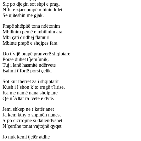
Siç po djegin sot shpi e prag,
N´hi e zjarr prapë mbinin lulet
Se ujiteshin me gjak.
Prapë shtëpitë tona ndëtonim
Mbillnim pemë e mbillnim ara,
Mbi çati dridhej flamuri
Mbinte prapë e shqipes fara.
Do t´vijë prapë pranverë shqiptare
Porse duhet t´jem´unik,
Tuj i lanë hasmitë ndërvete
Bahmi t´fortë porsi çelik.
Sot kur thërret za i shqiptarit
Kush i l´shon k´to rrugë t´lirisë,
Ka me namë nana shqiptare
Që n´Altar ra vetë e dytë.
Jemi shkep në t`katër anët
Ja kem kthy o shpinën nanës,
S`po cicrrojmë si dallëndyshet
N`çerdhe tonat vajtojnë qyqet.
Jo nuk kemi tjetër atdhe