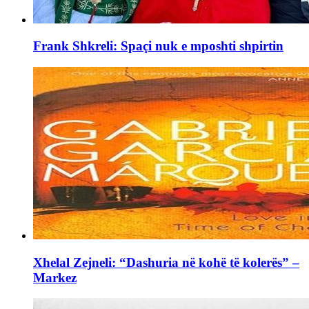
Frank Shkreli: Spaçi nuk e mposhti shpirtin
Xhelal Zejneli: “Dashuria në kohë të kolerës” –
Markez