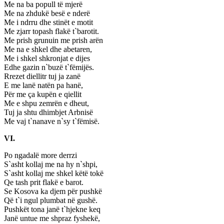
Me na ba popull të mjerë
Me na zhdukë besë e nderë
Me i ndrru dhe stinët e motit
Me zjarr topash flakë t`barotit.
Me prish grunuin me prish arën
Me na e shkel dhe abetaren,
Me i shkel shkronjat e dijes
Edhe gazin n`buzë t`fëmijës.
Rrezet diellitr tuj ja zanë
E me lanë natën pa hanë,
Për me ça kupën e qiellit
Me e shpu zemrën e dheut,
Tuj ja shtu dhimbjet Arbnisë
Me vaj t`nanave n`sy t`fëmisë.
VI.
Po ngadalë more derrzi
S`asht kollaj me na hy n`shpi,
S`asht kollaj me shkel këtë tokë
Qe tash prit flakë e barot.
Se Kosova ka djem për pushkë
Që t`i ngul plumbat në gushë.
Pushkët tona janë t`hjekne keq
Janë untue me shpraz fyshekë,