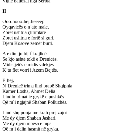
Vijnë bajlozat nga Serbia.
II
Ooo-hooo-hej-heeeej!
Qyqavicës o n`ato male,
Zbret ushtria çlirimtare
Zbret ushtria e fortë si guri,
Djem Kosove zemër burri.
A e dini ju bij t`krajlicës
Se kjo ashtë tokë e Drenicës,
Midis jetës e midis vdekjes
K`tu flet vorri i Azem Bejtës.
E-hej,
N`Drenicë trima lind prapë Shqipnia
Kamer Losha, Ahmet Delia
Lindin trimat te grykë e pushkës
Që m`i ngjajnë Shaban Polluzhës.
Lind shqiponja me krah prej zajrri
Me dy djem Shaban Jashari,
Me dy djem mbesa e nipa
Që m`i dalin hasmit në gryka.