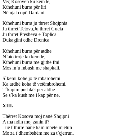
Veç Kosovën ku kem le,
Kthehuni burra për liri
Në njat copë Dardani.
Kthehuni burra ju thrret Shqipnia
Ju thrret Tetova,Ju thrret Gucia
Ju thrret Presheva e Toplica
Dukagjini edhe Drenica.
Kthehuni burra për atdhe
N`ato troje ku kem le,
Kthehuni burra me gjithë fmi
Mos m`u mbush me shapkali.
S`kemi kohë jo të mbarohemi
Ka ardhë koha të vetëmbrohemi,
T`kapim pushkët për atdhe
Se s`ka kush me i kap për ne.
XIII.
Thërret Kosova moj nanë Shqipni
A ma ndin moj zanin ti?
Tue t`thirrë nanë kam mbetë mjetun
Me za t`dhembshëm me za t`çjerrun.