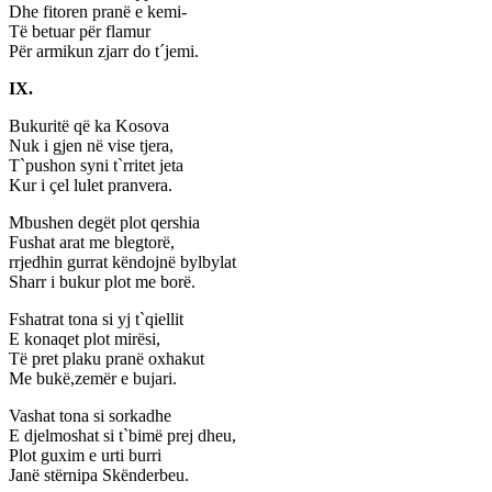
Dhe fitoren pranë e kemi-
Të betuar për flamur
Për armikun zjarr do t´jemi.
IX.
Bukuritë që ka Kosova
Nuk i gjen në vise tjera,
T`pushon syni t`rritet jeta
Kur i çel lulet pranvera.
Mbushen degët plot qershia
Fushat arat me blegtorë,
rrjedhin gurrat këndojnë bylbylat
Sharr i bukur plot me borë.
Fshatrat tona si yj t`qiellit
E konaqet plot mirësi,
Të pret plaku pranë oxhakut
Me bukë,zemër e bujari.
Vashat tona si sorkadhe
E djelmoshat si t`bimë prej dheu,
Plot guxim e urti burri
Janë stërnipa Skënderbeu.