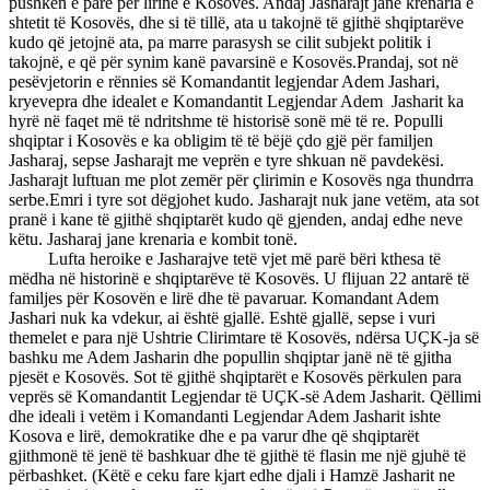
pushkën e parë për lirinë e Kosovës. Andaj Jasharajt janë krenaria e
shtetit të Kosovës, dhe si të tillë, ata u takojnë të gjithë shqiptarëve
kudo që jetojnë ata, pa marre parasysh se cilit subjekt politik i
takojnë, e që për synim kanë pavarsinë e Kosovës.Prandaj, sot në
pesëvjetorin e rënnies së Komandantit legjendar Adem Jashari,
kryevepra dhe idealet e Komandantit Legjendar Adem Jasharit ka
hyrë në faqet më të ndritshme të historisë sonë më të re. Populli
shqiptar i Kosovës e ka obligim të të bëjë çdo gjë për familjen
Jasharaj, sepse Jasharajt me veprën e tyre shkuan në pavdekësi.
Jasharajt luftuan me plot zemër për çlirimin e Kosovës nga thundrra
serbe.Emri i tyre sot dëgjohet kudo. Jasharajt nuk jane vetëm, ata sot
pranë i kane të gjithë shqiptarët kudo që gjenden, andaj edhe neve
këtu. Jasharaj jane krenaria e kombit tonë.
Lufta heroike e Jasharajve tetë vjet më parë bëri kthesa të
mëdha në historinë e shqiptarëve të Kosovës. U flijuan 22 antarë të
familjes për Kosovën e lirë dhe të pavaruar. Komandant Adem
Jashari nuk ka vdekur, ai është gjallë. Eshtë gjallë, sepse i vuri
themelet e para një Ushtrie Clirimtare të Kosovës, ndërsa UÇK-ja së
bashku me Adem Jasharin dhe popullin shqiptar janë në të gjitha
pjesët e Kosovës. Sot të gjithë shqiptarët e Kosovës përkulen para
veprës së Komandantit Legjendar të UÇK-së Adem Jasharit. Qëllimi
dhe ideali i vetëm i Komandanti Legjendar Adem Jasharit ishte
Kosova e lirë, demokratike dhe e pa varur dhe që shqiptarët
gjithmonë të jenë të bashkuar dhe të gjithë të flasin me një gjuhë të
përbashket. (Këtë e ceku fare kjart edhe djali i Hamzë Jasharit ne