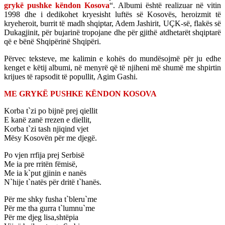
grykë pushke këndon Kosova
“. Albumi është realizuar në vitin
1998 dhe i dedikohet kryesisht luftës së Kosovës, heroizmit të
kryeheroit, burrit të madh shqiptar, Adem Jashirit, UÇK-së, flakës së
Dukagjinit, për bujarinë tropojane dhe për gjithë atdhetarët shqiptarë
që e bënë Shqipërinë Shqipëri.
Përvec teksteve, me kalimin e kohës do mundësojmë për ju edhe
kenget e këtij albumi, në menyrë që të njiheni më shumë me shpirtin
krijues të rapsodit të popullit, Agim Gashi.
ME GRYKË PUSHKE KËNDON KOSOVA
Korba t`zi po bijnë prej qiellit
E kanë zanë rrezen e diellit,
Korba t`zi tash njiqind vjet
Mësy Kosovën për me djegë.
Po vjen rrfija prej Serbisë
Me ia pre rritën fëmisë,
Me ia k`put gjinin e nanës
N`hije t`natës për dritë t`hanës.
Për me shky fusha t`bleru`me
Për me tha gurra t`lumnu`me
Për me djeg lisa,shtëpia