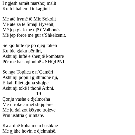
I ngjesh armët marshoj malit
Krah i bahem Dukagjinit.
Me atë frymë të Mic Sokolit
Me atë za të Smajl Hysenit,
Më jep gjak me ujë t´Valbonës
Më jep forcë me gur t´Shkëlzenit.
Se kjo luftë që po djeg tokën
Ku bie gjaku për liri,
Asht nji luftë e shenjtë kombtare
Për me ba shqipninë - SHQIPNI.
Se nga Toplica e n`Çamëri
Asht nji popull gjithmonë nji,
E kah flitet gjuha shqipe
Asht nji tokë i thonë Arbni.
19
Çonju vasha e djelmosha
Me i rrokë armët shqiptare
Me ju dal zot këtyne trojeve
Prin ushtria çlirimtare.
Ka ardhë koha me u bashkue
Me gjithë hovin e djelmnisë,