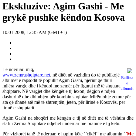
Ekskluzive: Agim Gashi - Me
grykë pushke këndon Kosova
10.01.2008, 12:35 AM (GMT+1)
Të nderuar miq,
www.zemrashqiptare.net
, në ditët në vazhdim do të publikojë
Ballina
albumet e rapsodit të popullit Agim Gashi, njeriut qe thuri
e
mijëra vargje dhe i këndoi me zemër për figurat më të shquara
albumit
shqiptare. Në vargjet dhe këngët e tij lexon, dëgjon e ndjen
dashurinë dhe dhimbjen për kombin shqiptar. Mirënjohje zemre për
ata që dhanë atë më të shtrenjtën, jetën, për lirinë e Kosovës, për
lirinë e shqiptarit.
Agim Gashi na shoqëri me këngën e tij në ditët më të vështira dhe
stafi i Zemra Shqiptare ndjehet i nderuar me praninë e tij ketu.
Për vizitorët tanë të nderuar, e hapim këtë ‘’cikël’’ me albumin ‘
’Me