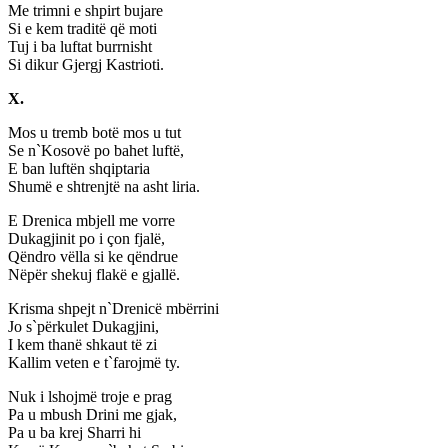
Me trimni e shpirt bujare
Si e kem traditë që moti
Tuj i ba luftat burrnisht
Si dikur Gjergj Kastrioti.
X.
Mos u tremb botë mos u tut
Se n`Kosovë po bahet luftë,
E ban luftën shqiptaria
Shumë e shtrenjtë na asht liria.
E Drenica mbjell me vorre
Dukagjinit po i çon fjalë,
Qëndro vëlla si ke qëndrue
Nëpër shekuj flakë e gjallë.
Krisma shpejt n`Drenicë mbërrini
Jo s`përkulet Dukagjini,
I kem thanë shkaut të zi
Kallim veten e t`farojmë ty.
Nuk i lshojmë troje e prag
Pa u mbush Drini me gjak,
Pa u ba krej Sharri hi