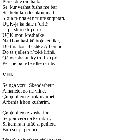
Porse dije ore barbar
Se kur veshet fusha me bar,
Se këtu kur dushkon mali
S`din të ndalet n^luftë shqiptari.
UÇK-ja ka dalë n`dritë
Tuj u shtu e tuj u rrit,
UÇK mori kreshnike
Na i ban bashkë trojet etnike,
Do t`na bash bashkë Arbëninë
Do ta sjellësh n`tokë lirinë,
Që me shekuj ky troll ka prit
Për me pa të bardhën dritë.
VIII.
Se nga vorr i Skënderbeut
Amanetet po na vijnë,
Çonju djem e rrokni armët
Arbënia lshon kushtrim.
Çonju djem e vasha t`reja
Se pranvera na ka mbrri,
Si kem ra n`luftë si përhera
Bini sot ju për liri.