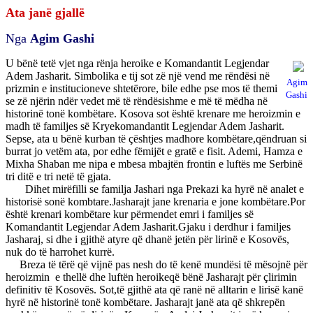
Ata janë gjallë
Nga
Agim Gashi
U bënë tetë vjet nga rënja heroike e Komandantit Legjendar
Adem Jasharit. Simbolika e tij sot zë një vend me rëndësi në
Agim
prizmin e institucioneve shtetërore, bile edhe pse mos të themi
Gashi
se zë njërin ndër vedet më të rëndësishme e më të mëdha në
historinë tonë kombëtare. Kosova sot është krenare me heroizmin e
madh të familjes së Kryekomandantit Legjendar Adem Jasharit.
Sepse, ata u bënë kurban të çështjes madhore kombëtare,qëndruan si
burrat jo vetëm ata, por edhe fëmijët e gratë e fisit. Ademi, Hamza e
Mixha Shaban me nipa e mbesa mbajtën frontin e luftës me Serbinë
tri ditë e tri netë të gjata.
Dihet mirëfilli se familja Jashari nga Prekazi ka hyrë në analet e
historisë sonë kombtare.Jasharajt jane krenaria e jone kombëtare.Por
është krenari kombëtare kur përmendet emri i familjes së
Komandantit Legjendar Adem Jasharit.Gjaku i derdhur i familjes
Jasharaj, si dhe i gjithë atyre që dhanë jetën për lirinë e Kosovës,
nuk do të harrohet kurrë.
Breza të tërë që vijnë pas nesh do të kenë mundësi të mësojnë për
heroizmin e thellë dhe luftën heroikeqë bënë Jasharajt për çlirimin
definitiv të Kosovës. Sot,të gjithë ata që ranë në alltarin e lirisë kanë
hyrë në historinë tonë kombëtare. Jasharajt janë ata që shkrepën