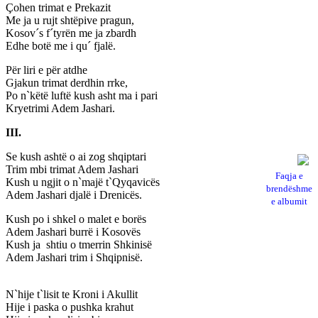
Çohen trimat e Prekazit
Me ja u rujt shtëpive pragun,
Kosov´s f´tyrën me ja zbardh
Edhe botë me i qu´ fjalë.
Për liri e për atdhe
Gjakun trimat derdhin rrke,
Po n`këtë luftë kush asht ma i pari
Kryetrimi Adem Jashari.
III.
Se kush ashtë o ai zog shqiptari
Trim mbi trimat Adem Jashari
Faqja e
Kush u ngjit o n`majë t`Qyqavicës
brendëshme
Adem Jashari djalë i Drenicës.
e albumit
Kush po i shkel o malet e borës
Adem Jashari burrë i Kosovës
Kush ja shtiu o tmerrin Shkinisë
Adem Jashari trim i Shqipnisë.
N`hije t`lisit te Kroni i Akullit
Hije i paska o pushka krahut