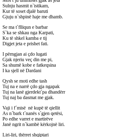
Mos t`ju dhimbset gjak as jeta
Sulnju hasmit n`istikam,
Kur të soset djalë baruti
Gjuju n`shpinë haje me dhamb.
Se ma t`flliqun e barbar
S`ka se shkau nga Karpati,
Ku të shkel kamba e tij
Digjet jeta e prishet fati.
I përngjan ai çdo lugati
Gjak njeriu veç din me pi,
Sa shumë kobe e fatkeqsina
I ka sjell në Dardani
Qysh se moti edhe tash
Tuj na e narrë çdo gja ngapak
Tuj na lanë gjerdekt´pa dhandërr
Tuj naj ba dasmat me gjak.
Vaji i f´misë në kupë të qiellit
As n´bark t´nanës s´gjen qetësi,
Po edhe varret e martirëve
Janë ngrit n´kambë kërkojnë liri.
Liri-liri, thërret shqiptari