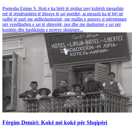
Poetesha Emine S. Hoti e ka bërë të njohur prej kohësh mesazhin
më të rëndësishëm të librave të saj poetikë, ai mesazh ka të bëj në
radhë të parë me atdhedashurinë, me mallin e autores si mërgimtare
për vendlindjen e saj të shtrenjtë, por dhe me dashurinë e saj për
kombin dhe bashkimin e trojeve shqiptare...
Fërgim Demiri: Kokë më kokë për Shqipëri