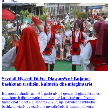
dallimet...
Sevdail Hyseni: Ditët e Diasporës në Bujanoc
bashkuan traditën, kulturën dhe mërgimtarët
Bujanoci u shndërrua më 1 gusht në një qendër të gjallë festimesh,
emocionesh dhe krenarie kulturore, në kuadër të manifestimit
tradicional “Ditët e Diasporës 2026”, një aktivitet që mblodhi
bashkatdhetarë, qytetarë dhe mysafirë për të festuar lidhjen e