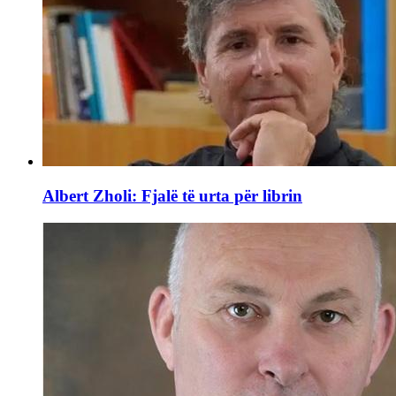
Albert Zholi: Fjalë të urta për librin