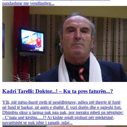
pandashme me vendlindjen...
Kadri Tarelli: Doktor...! – Ku ta pres faturën...?
Ylli, një mëso-burrë rreth të pesëdhjetave, ndjeu një therrje të fortë
në fund të barkut, në anën e djathë. E vuri dorën dhe e ngjeshi fort.
Dhimbja sikur u largua pak nga pak, por meraku mbeti pa përgjigje:
- Ç’pata unë kështu.....!? Ai kishte mjaft njohuri për mjekësinë,
pavarësisht se nuk ishte i zanatit, ndaj...