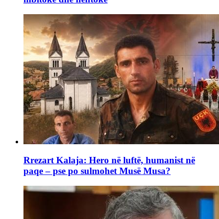
Rrezart Kalaja: Hero në luftë, humanist në
paqe – pse po sulmohet Musë Musa?