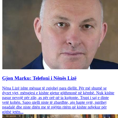
Gjon Marku: Telefoni i Nënës Lizë
Nëna Lizë ishte mësuar të zgjohej para diellit. Për më shumë se
dyzet vjet, mëngjesi e kishte gjetur gjithmonë në këmbë. Nuk kishte
pasur nevojë për zile, as për orë që ta kujtonte. Trupi i saj e dinte
vetë kohën. Sapo qielli niste të zbardhte, ajo hapte sytë, ngrihej
ngadalë dhe niste ditën me të njëjtin ritëm që kishte ndjekur për
gjithë jetën...