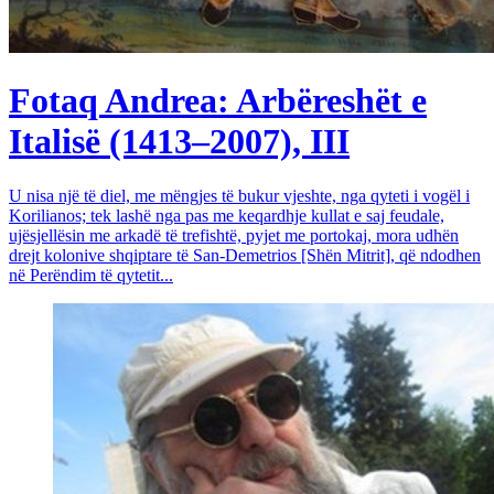
Fotaq Andrea: Arbëreshët e
Italisë (1413–2007), III
U nisa një të diel, me mëngjes të bukur vjeshte, nga qyteti i vogël i
Korilianos; tek lashë nga pas me keqardhje kullat e saj feudale,
ujësjellësin me arkadë të trefishtë, pyjet me portokaj, mora udhën
drejt kolonive shqiptare të San-Demetrios [Shën Mitrit], që ndodhen
në Perëndim të qytetit...