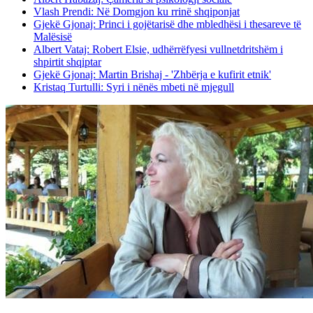
Vlash Prendi: Në Domgjon ku rrinë shqiponjat
Gjekë Gjonaj: Princi i gojëtarisë dhe mbledhësi i thesareve të
Malësisë
Albert Vataj: Robert Elsie, udhërrëfyesi vullnetdritshëm i
shpirtit shqiptar
Gjekë Gjonaj: Martin Brishaj - 'Zhbërja e kufirit etnik'
Kristaq Turtulli: Syri i nënës mbeti në mjegull