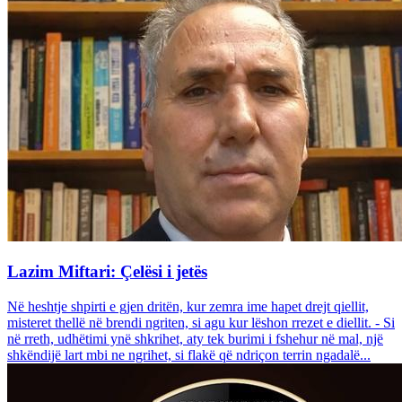
Lazim Miftari: Çelësi i jetës
Në heshtje shpirti e gjen dritën, kur zemra ime hapet drejt qiellit,
misteret thellë në brendi ngriten, si agu kur lëshon rrezet e diellit. - Si
në rreth, udhëtimi ynë shkrihet, aty tek burimi i fshehur në mal, një
shkëndijë lart mbi ne ngrihet, si flakë që ndriçon terrin ngadalë...