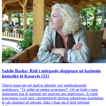
Sabile Basha: Roli i mërgatës shqiptare në kujtesën
historike të Kosovës (55)
Thirrja hapet me një titull të shkurtër, por jashtëzakonisht
mobilizues: "Të gjithë në miting protestues!". Që në fjalët e para,
dokumenti nuk lë hapësirë për pasivitet apo indiferencë. Ai është
konceptuar si një apel i drejtpërdrejtë drejtuar ndërgjegjes kombëtare
të çdo shqiptari në mërgim, duke i ftuar ata të lënë mënjanë