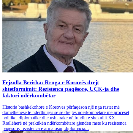
Fejzulla Berisha: Rruga e Kosovës drejt
shtetformimit: Rezistenca paqësore, UÇK-ja dhe
faktori ndërkombëtar
Historia bashkëkohore e Kosovës përfaqëson një nga rastet më
domethënëse të ndërthurjes së së drejtës ndërkombëtare me proceset
politike, diplomatike dhe ushtarake në fundin e shekullit XX.
Rrallëherë në praktikën ndërkombëtare gjenden raste ku rezistenca
paqësore, rezistenca e armatosur, diplomacia...