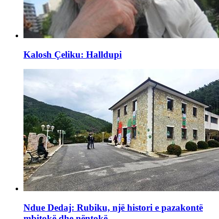
Kalosh Çeliku: Halldupi
Ndue Dedaj: Rubiku, një histori e pazakontë
mbitokë dhe nëntokë