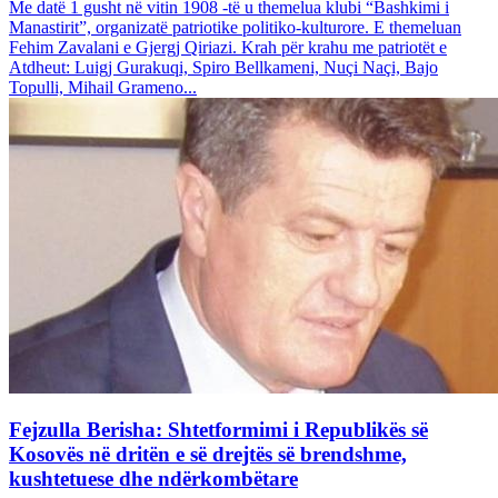
Me datë 1 gusht në vitin 1908 -të u themelua klubi “Bashkimi i
Manastirit”, organizatë patriotike politiko-kulturore. E themeluan
Fehim Zavalani e Gjergj Qiriazi. Krah për krahu me patriotët e
Atdheut: Luigj Gurakuqi, Spiro Bellkameni, Nuçi Naçi, Bajo
Topulli, Mihail Grameno...
Fejzulla Berisha: Shtetformimi i Republikës së
Kosovës në dritën e së drejtës së brendshme,
kushtetuese dhe ndërkombëtare