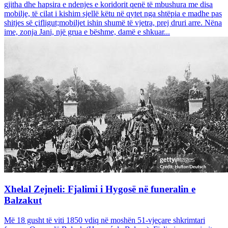
gjitha dhe hapsira e ndenjes e koridorit qenë të mbushura me disa
mobilje, të cilat i kishim sjellë këtu në qytet nga shtëpia e madhe pas
shitjes së çifligut;mobiljet ishin shumë të vjetra, prej druri arre. Nëna
ime, zonja Jani, një grua e bëshme, damë e shkuar...
Xhelal Zejneli: Fjalimi i Hygosë në funeralin e
Balzakut
Më 18 gusht të viti 1850 vdiq në moshën 51-vjeçare shkrimtari