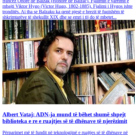
francez Onore dë Balzak (Honoré de Balzac). Fjalimin e varrimit e
mbajti Viktor Hygo (Victor Hugo, 1802-1885). Fjalimi i Hygos ishte
tronditës. Ai tha se Balzaku ka qenë pjesë e brezit të fuqishëm të
shkrimtarëve të shekullit XIX dhe se emri i tij do të mbetet...
Albert Vataj: ADN-ja mund të bëhet shumë shpejt
biblioteka e re e ruajtjes së të dhënave të njerëzimit
Përparimet më të fundit në teknologjinë e ruajtjes së të dhënave në