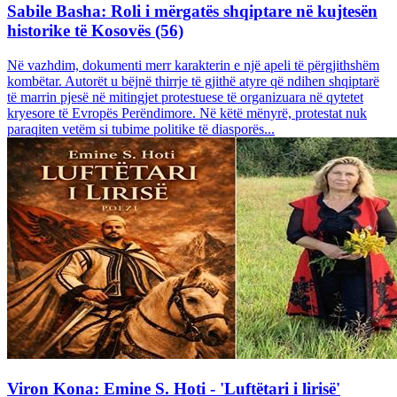
Sabile Basha: Roli i mërgatës shqiptare në kujtesën
historike të Kosovës (56)
Në vazhdim, dokumenti merr karakterin e një apeli të përgjithshëm
kombëtar. Autorët u bëjnë thirrje të gjithë atyre që ndihen shqiptarë
të marrin pjesë në mitingjet protestuese të organizuara në qytetet
kryesore të Evropës Perëndimore. Në këtë mënyrë, protestat nuk
paraqiten vetëm si tubime politike të diasporës...
Viron Kona: Emine S. Hoti - 'Luftëtari i lirisë'