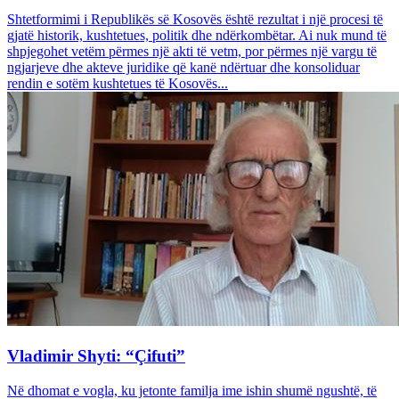
Shtetformimi i Republikës së Kosovës është rezultat i një procesi të
gjatë historik, kushtetues, politik dhe ndërkombëtar. Ai nuk mund të
shpjegohet vetëm përmes një akti të vetm, por përmes një vargu të
ngjarjeve dhe akteve juridike që kanë ndërtuar dhe konsoliduar
rendin e sotëm kushtetues të Kosovës...
Vladimir Shyti: “Çifuti”
Në dhomat e vogla, ku jetonte familja ime ishin shumë ngushtë, të