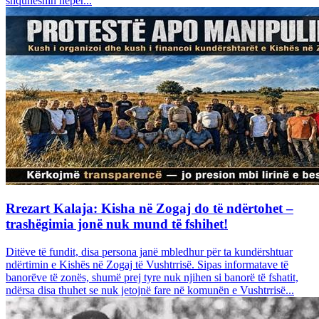
shquheshin nëpër...
Rrezart Kalaja: Kisha në Zogaj do të ndërtohet –
trashëgimia jonë nuk mund të fshihet!
Ditëve të fundit, disa persona janë mbledhur për ta kundërshtuar
ndërtimin e Kishës në Zogaj të Vushtrrisë. Sipas informatave të
banorëve të zonës, shumë prej tyre nuk njihen si banorë të fshatit,
ndërsa disa thuhet se nuk jetojnë fare në komunën e Vushtrrisë...