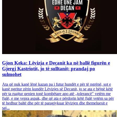
Gjon Keka: Lëvizja e Deçanit ka në ballë figurën e
Gjergj Kastriotit, jo të sulltanit; prandaj po
sulmohet
Ata që nuk kanë lënë kazan pa i futur hundët e për të ngrënë, sot e
kanë ngritur zërin kundër Lëvizjes së Deçanit, jo se ata e bëjnë këtë
për ta ruajtur qenien tonë kombëtare apo atë „tolerancë" vetëm me
fjalë, e me vepra aspak, dhe që ata e përdorin këtë fjalë vetëm sa për
të hedhur baltë dhe për të paragjykuar lëvizjen dhe themeluesit e
saj...