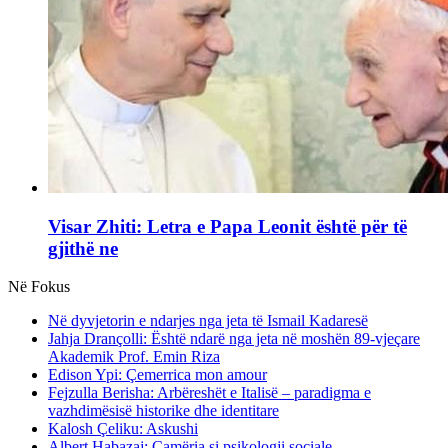
Visar Zhiti: Letra e Papa Leonit është për të
gjithë ne
Në Fokus
Në dyvjetorin e ndarjes nga jeta të Ismail Kadaresë
Jahja Drançolli: Është ndarë nga jeta në moshën 89-vjeçare
Akademik Prof. Emin Riza
Edison Ypi: Çemerrica mon amour
Fejzulla Berisha: Arbëreshët e Italisë – paradigma e
vazhdimësisë historike dhe identitare
Kalosh Çeliku: Askushi
Albert Habazaj: Çamëria si psikologji sociale