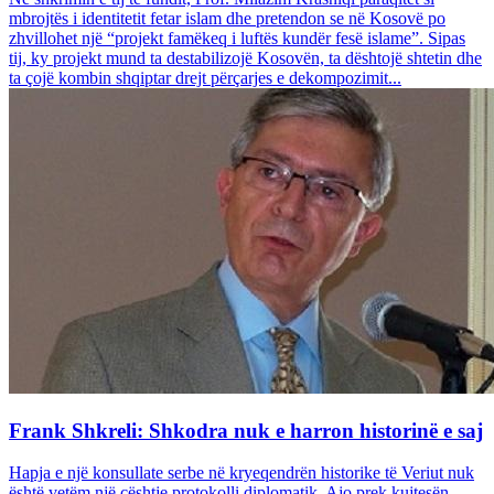
mbrojtës i identitetit fetar islam dhe pretendon se në Kosovë po
zhvillohet një “projekt famëkeq i luftës kundër fesë islame”. Sipas
tij, ky projekt mund ta destabilizojë Kosovën, ta dështojë shtetin dhe
ta çojë kombin shqiptar drejt përçarjes e dekompozimit...
Frank Shkreli: Shkodra nuk e harron historinë e saj
Hapja e një konsullate serbe në kryeqendrën historike të Veriut nuk
është vetëm një çështje protokolli diplomatik. Ajo prek kujtesën