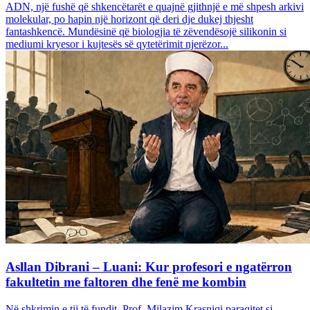
ADN, një fushë që shkencëtarët e quajnë gjithnjë e më shpesh arkivi
molekular, po hapin një horizont që deri dje dukej thjesht
fantashkencë. Mundësinë që biologjia të zëvendësojë silikonin si
mediumi kryesor i kujtesës së qytetërimit njerëzor...
Asllan Dibrani – Luani: Kur profesori e ngatërron
fakultetin me faltoren dhe fenë me kombin
Në shkrimin e tij të fundit, Prof. Milazim Krasniqi paraqitet si