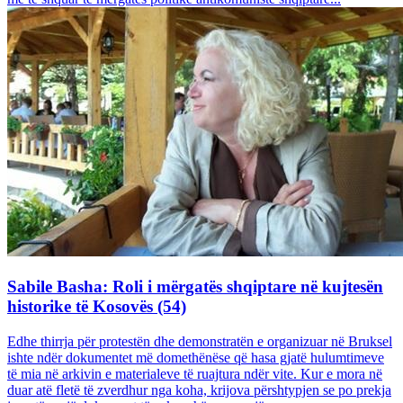
Sabile Basha: Roli i mërgatës shqiptare në kujtesën
historike të Kosovës (54)
Edhe thirrja për protestën dhe demonstratën e organizuar në Bruksel
ishte ndër dokumentet më domethënëse që hasa gjatë hulumtimeve
të mia në arkivin e materialeve të ruajtura ndër vite. Kur e mora në
duar atë fletë të zverdhur nga koha, krijova përshtypjen se po prekja