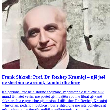
Frank Shkreli: Prof. Dr. Rexhep Krasniqi – një jetë
në shërbim të arsimit, kombit dhe lirisë
Ka personalitete në historinë shqiptare, veprimtaria e të cilëve nuk
mund të matet vetëm me postet që mbajtën apo me librat që kanë
shkruar. Jeta e tyre ishte një mision. I tillë ishte Dr. Rexhep Krasniqi
– historian, pedagog, publicist, burrë shteti dhe një nga udhëheqësit
më të shquar të mërgatës politike antikomuniste shqiptare...