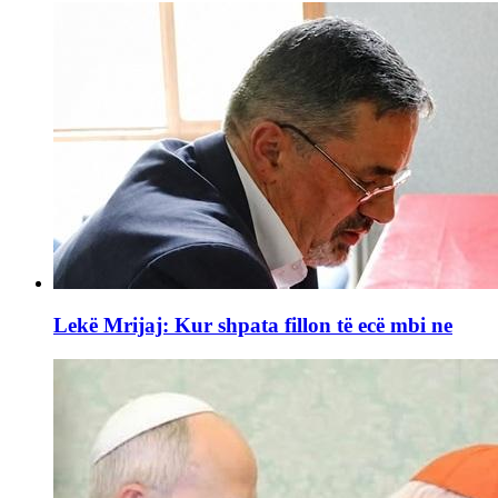
Lekë Mrijaj: Kur shpata fillon të ecë mbi ne