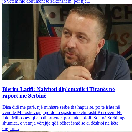
jo vetëm një dokument të zakonshëm, por një...
Blerim Latifi: Naiviteti diplomatik i Tiranës në
raport me Serbinë
Disa ditë më parë, një ministre serbe tha hapur se, po të ishte në
vend të Millosheviqit, ajo do ta spastronte etnikisht Kosovën. Në
fakt, Millosheviqi e pati provuar, por nuk ia doli. Sot, në Serbi, nga
shumica, e vetmja vërejtje që i bëhet është se ai dështoi në këtë
drejtim...