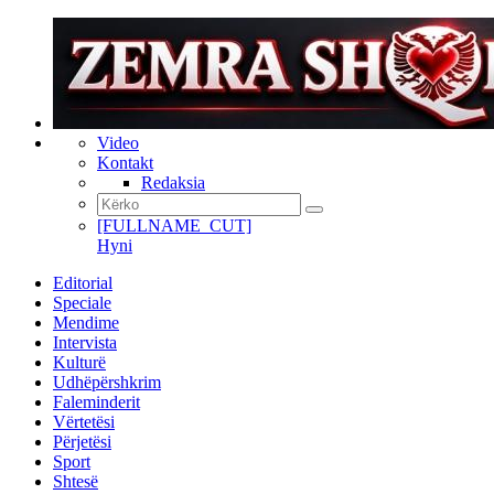
Video
Kontakt
Redaksia
[FULLNAME_CUT]
Hyni
Editorial
Speciale
Mendime
Intervista
Kulturë
Udhëpërshkrim
Faleminderit
Vërtetësi
Përjetësi
Sport
Shtesë