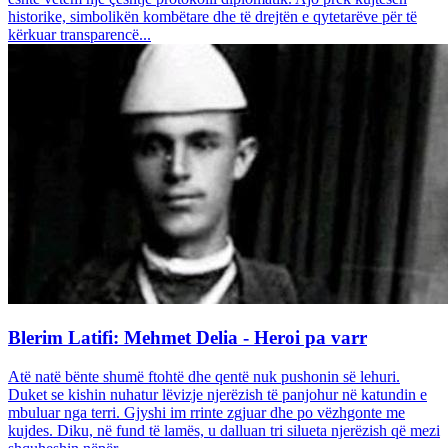
historike, simbolikën kombëtare dhe të drejtën e qytetarëve për të
kërkuar transparencë...
Blerim Latifi: Mehmet Delia - Heroi pa varr
Atë natë bënte shumë ftohtë dhe qentë nuk pushonin së lehuri.
Duket se kishin nuhatur lëvizje njerëzish të panjohur në katundin e
mbuluar nga terri. Gjyshi im rrinte zgjuar dhe po vëzhgonte me
kujdes. Diku, në fund të lamës, u dalluan tri silueta njerëzish që mezi