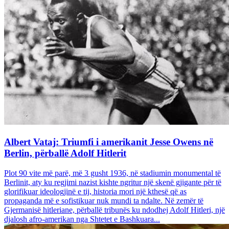
Albert Vataj: Triumfi i amerikanit Jesse Owens në
Berlin, përballë Adolf Hitlerit
Plot 90 vite më parë, më 3 gusht 1936, në stadiumin monumental të
Berlinit, aty ku regjimi nazist kishte ngritur një skenë gjigante për të
glorifikuar ideologjinë e tij, historia mori një kthesë që as
propaganda më e sofistikuar nuk mundi ta ndalte. Në zemër të
Gjermanisë hitleriane, përballë tribunës ku ndodhej Adolf Hitleri, një
djalosh afro-amerikan nga Shtetet e Bashkuara...