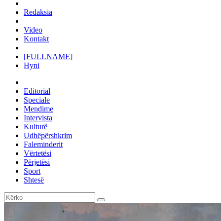
Redaksia
Video
Kontakt
[FULLNAME]
Hyni
Editorial
Speciale
Mendime
Intervista
Kulturë
Udhëpërshkrim
Faleminderit
Vërtetësi
Përjetësi
Sport
Shtesë