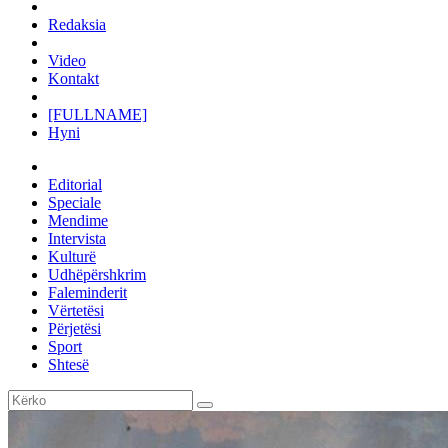
Redaksia
Video
Kontakt
[FULLNAME]
Hyni
Editorial
Speciale
Mendime
Intervista
Kulturë
Udhëpërshkrim
Faleminderit
Vërtetësi
Përjetësi
Sport
Shtesë