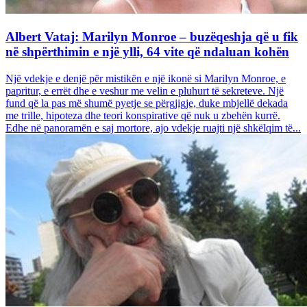
Albert Vataj: Marilyn Monroe – buzëqeshja që u fik
në shpërthimin e një ylli, 64 vite që ndaluan kohën
Një vdekje e denjë për mistikën e një ikonë si Marilyn Monroe, e
papritur, e errët dhe e veshur me velin e pluhurt të sekreteve. Një
fund që la pas më shumë pyetje se përgjigje, duke mbjellë dekada
me trille, hipoteza dhe teori konspirative që nuk u zbehën kurrë.
Edhe në panoramën e saj mortore, ajo vdekje ruajti një shkëlqim të...