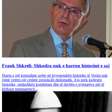
Frank Shkreli: Shkodra nuk e harron historinë e saj
Hapja e një konsullate serbe në kryeqendrën historike të Veriut nuk
është vetëm një çështje protokolli diplomatik. Ajo prek kujtesën
historike, simbolikën kombëtare dhe të drejtën e qytetarëve për të
kërkuar transparencë...