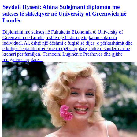
Sevdail Hyseni: Altina Sulejmani diplomon me
sukses të shkëlqyer në University of Greenwich në
Londër
Diplomimi me sukses në Fakultetin Ekonomik të University of
Greenwich në Londër, është një histori që tejkalon suksesin
individual. Ai, është një dëshmi e fuqisë së dijes, e përkushtimit dhe
e lidhjes së pandërprerë me rrënjët shqiptare, duke u shndërruar në
krenari për familjen, Tërnocin, Luginën e Preshevës dhe gjithë
mërgatën shqiptare...