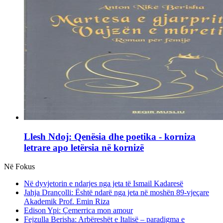
Llesh Ndoj: Qenësia dhe poetika - korniza
letrare apo letërsia në kornizë
Në Fokus
Në dyvjetorin e ndarjes nga jeta të Ismail Kadaresë
Jahja Drançolli: Është ndarë nga jeta në moshën 89-vjeçare
Akademik Prof. Emin Riza
Edison Ypi: Çemerrica mon amour
Fejzulla Berisha: Arbëreshët e Italisë – paradigma e