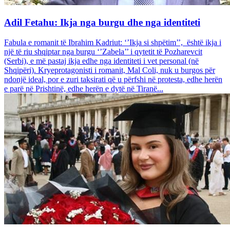
Adil Fetahu: Ikja nga burgu dhe nga identiteti
Fabula e romanit të Ibrahim Kadriut: ‘’Ikja si shpëtim’’, është ikja i
një të riu shqiptar nga burgu ‘’Zabela’’ i qytetit të Pozharevcit
(Serbi), e më pastaj ikja edhe nga identiteti i vet personal (në
Shqipëri). Kryeprotagonisti i romanit, Mal Coli, nuk u burgos për
ndonjë ideal, por e zuri taksirati që u përfshi në protesta, edhe herën
e parë në Prishtinë, edhe herën e dytë në Tiranë...