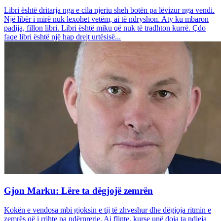
Libri është dritarja nga e cila njeriu sheh botën pa lëvizur nga vendi.
Një libër i mirë nuk lexohet vetëm, ai të ndryshon. Aty ku mbaron
padija, fillon libri. Libri është miku që nuk të tradhton kurrë. Çdo
faqe libri është një hap drejt urtësisë...
Gjon Marku: Lëre ta dëgjojë zemrën
Kokën e vendosa mbi gjoksin e tij të zhveshur dhe dëgjoja ritmin e
zemrës që i rrihte pa ndërprerje. Ai flinte, kurse unë doja ta ndieja