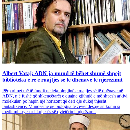
Albert Vataj: ADN-ja mund të bëhet shumë shpejt
biblioteka e re e ruajtjes së të dhënave të njerëzimit
Përparimet më të fundit në teknologjinë e ruajtjes së të dhënave në
ADN, një fushë që shkencëtarët e quajnë gjithnjë e më shpesh arkivi
molekular, po hapin një horizont që deri dje dukej thjesht
fantashkencë. Mundësinë që biologjia të zëvendësojë silikonin si
mediumi kryesor i kujtesës së qytetërimit njerëzor...