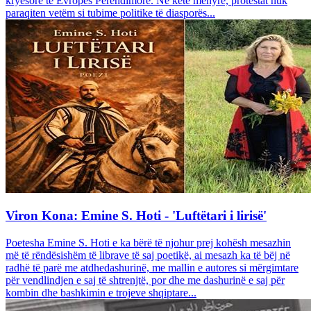
kryesore të Evropës Perëndimore. Në këtë mënyrë, protestat nuk
paraqiten vetëm si tubime politike të diasporës...
Viron Kona: Emine S. Hoti - 'Luftëtari i lirisë'
Poetesha Emine S. Hoti e ka bërë të njohur prej kohësh mesazhin
më të rëndësishëm të librave të saj poetikë, ai mesazh ka të bëj në
radhë të parë me atdhedashurinë, me mallin e autores si mërgimtare
për vendlindjen e saj të shtrenjtë, por dhe me dashurinë e saj për
kombin dhe bashkimin e trojeve shqiptare...