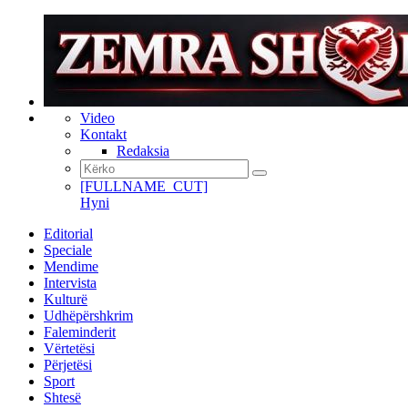
Video
Kontakt
Redaksia
[FULLNAME_CUT]
Hyni
Editorial
Speciale
Mendime
Intervista
Kulturë
Udhëpërshkrim
Faleminderit
Vërtetësi
Përjetësi
Sport
Shtesë