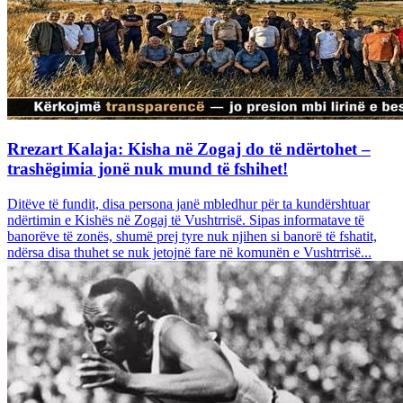
Rrezart Kalaja: Kisha në Zogaj do të ndërtohet –
trashëgimia jonë nuk mund të fshihet!
Ditëve të fundit, disa persona janë mbledhur për ta kundërshtuar
ndërtimin e Kishës në Zogaj të Vushtrrisë. Sipas informatave të
banorëve të zonës, shumë prej tyre nuk njihen si banorë të fshatit,
ndërsa disa thuhet se nuk jetojnë fare në komunën e Vushtrrisë...