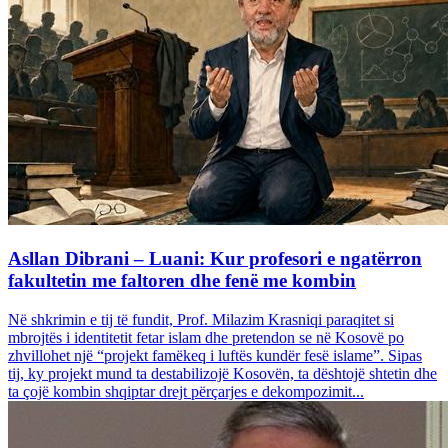
Asllan Dibrani – Luani: Kur profesori e ngatërron
fakultetin me faltoren dhe fenë me kombin
Në shkrimin e tij të fundit, Prof. Milazim Krasniqi paraqitet si
mbrojtës i identitetit fetar islam dhe pretendon se në Kosovë po
zhvillohet një “projekt famëkeq i luftës kundër fesë islame”. Sipas
tij, ky projekt mund ta destabilizojë Kosovën, ta dështojë shtetin dhe
ta çojë kombin shqiptar drejt përçarjes e dekompozimit...