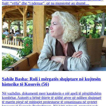
fjalë: “vëlla” dhe “i nderuar”, që na mungojnë aq shumë…
Sabile Basha: Roli i mërgatës shqiptare në kujtesën
historike të Kosovës (56)
Në vazhdim, dokumenti merr karakterin e një apeli të përgjithshëm
kombëtar. Autorët u bëjnë thirrje të gjithë atyre që ndihen shqiptarë
të marrin pjesë në mitingjet protestuese të organizuara në qytetet