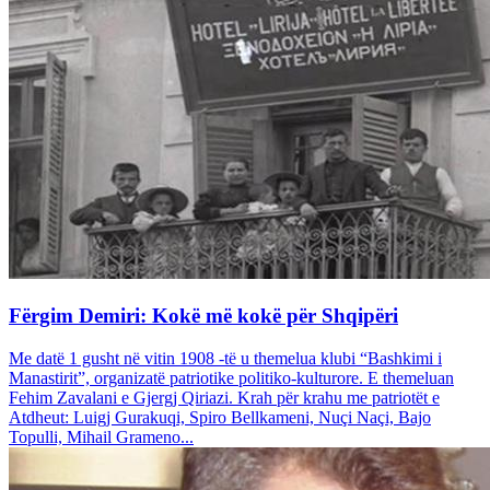
Fërgim Demiri: Kokë më kokë për Shqipëri
Me datë 1 gusht në vitin 1908 -të u themelua klubi “Bashkimi i
Manastirit”, organizatë patriotike politiko-kulturore. E themeluan
Fehim Zavalani e Gjergj Qiriazi. Krah për krahu me patriotët e
Atdheut: Luigj Gurakuqi, Spiro Bellkameni, Nuçi Naçi, Bajo
Topulli, Mihail Grameno...