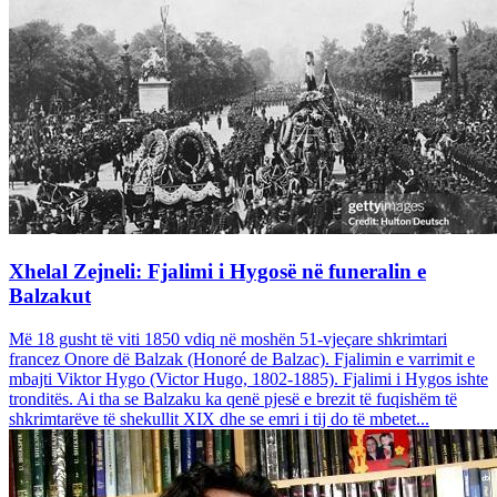
Xhelal Zejneli: Fjalimi i Hygosë në funeralin e
Balzakut
Më 18 gusht të viti 1850 vdiq në moshën 51-vjeçare shkrimtari
francez Onore dë Balzak (Honoré de Balzac). Fjalimin e varrimit e
mbajti Viktor Hygo (Victor Hugo, 1802-1885). Fjalimi i Hygos ishte
tronditës. Ai tha se Balzaku ka qenë pjesë e brezit të fuqishëm të
shkrimtarëve të shekullit XIX dhe se emri i tij do të mbetet...