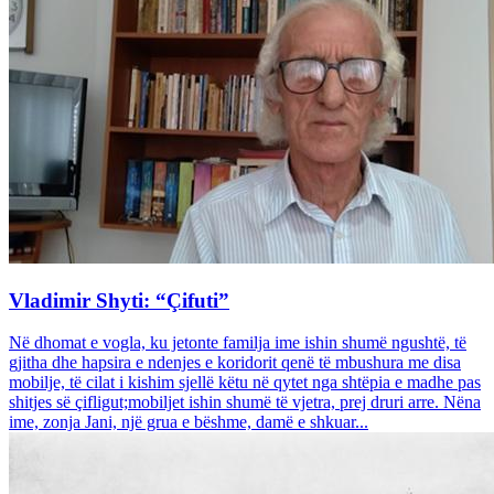
Vladimir Shyti: “Çifuti”
Në dhomat e vogla, ku jetonte familja ime ishin shumë ngushtë, të
gjitha dhe hapsira e ndenjes e koridorit qenë të mbushura me disa
mobilje, të cilat i kishim sjellë këtu në qytet nga shtëpia e madhe pas
shitjes së çifligut;mobiljet ishin shumë të vjetra, prej druri arre. Nëna
ime, zonja Jani, një grua e bëshme, damë e shkuar...