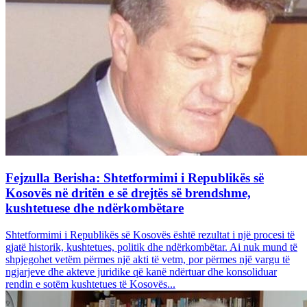
Fejzulla Berisha: Shtetformimi i Republikës së
Kosovës në dritën e së drejtës së brendshme,
kushtetuese dhe ndërkombëtare
Shtetformimi i Republikës së Kosovës është rezultat i një procesi të
gjatë historik, kushtetues, politik dhe ndërkombëtar. Ai nuk mund të
shpjegohet vetëm përmes një akti të vetm, por përmes një vargu të
ngjarjeve dhe akteve juridike që kanë ndërtuar dhe konsoliduar
rendin e sotëm kushtetues të Kosovës...