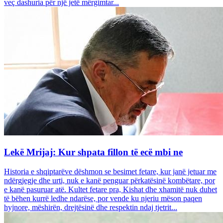
veç dashuria për një jetë mërgimtar...
Lekë Mrijaj: Kur shpata fillon të ecë mbi ne
Historia e shqiptarëve dëshmon se besimet fetare, kur janë jetuar me
ndërgjegje dhe urti, nuk e kanë penguar përkatësinë kombëtare, por
e kanë pasuruar atë. Kultet fetare pra, Kishat dhe xhamitë nuk duhet
të bëhen kurrë ledhe ndarëse, por vende ku njeriu mëson paqen
hyjnore, mëshirën, drejtësinë dhe respektin ndaj tjetrit...