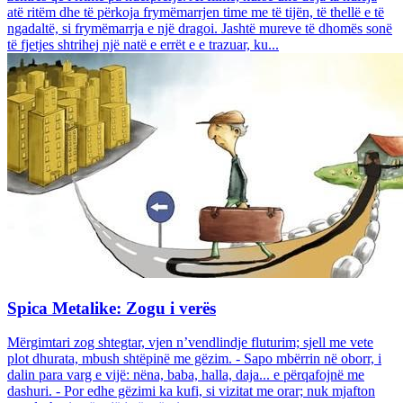
atë ritëm dhe të përkoja frymëmarrjen time me të tijën, të thellë e të
ngadaltë, si frymëmarrja e një dragoi. Jashtë mureve të dhomës sonë
të fjetjes shtrihej një natë e errët e e trazuar, ku...
Spica Metalike: Zogu i verës
Mërgimtari zog shtegtar, vjen n’vendlindje fluturim; sjell me vete
plot dhurata, mbush shtëpinë me gëzim. - Sapo mbërrin në oborr, i
dalin para varg e vijë: nëna, baba, halla, daja... e përqafojnë me
dashuri. - Por edhe gëzimi ka kufi, si vizitat me orar; nuk mjafton