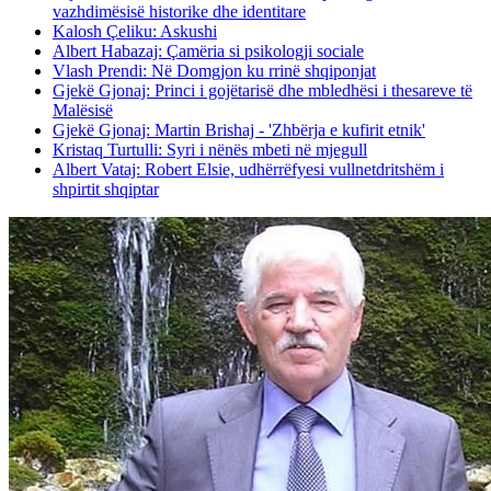
vazhdimësisë historike dhe identitare
Kalosh Çeliku: Askushi
Albert Habazaj: Çamëria si psikologji sociale
Vlash Prendi: Në Domgjon ku rrinë shqiponjat
Gjekë Gjonaj: Princi i gojëtarisë dhe mbledhësi i thesareve të
Malësisë
Gjekë Gjonaj: Martin Brishaj - 'Zhbërja e kufirit etnik'
Kristaq Turtulli: Syri i nënës mbeti në mjegull
Albert Vataj: Robert Elsie, udhërrëfyesi vullnetdritshëm i
shpirtit shqiptar