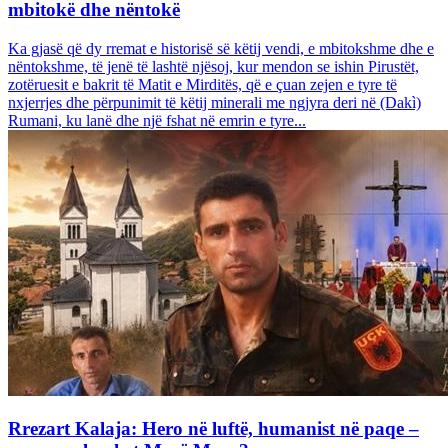
mbitokë dhe nëntokë
Ka gjasë që dy rremat e historisë së këtij vendi, e mbitokshme dhe e
nëntokshme, të jenë të lashtë njësoj, kur mendon se ishin Pirustët,
zotëruesit e bakrit të Matit e Mirditës, që e çuan zejen e tyre të
nxjerrjes dhe përpunimit të këtij minerali me ngjyra deri në (Dakì)
Rumani, ku lanë dhe një fshat në emrin e tyre...
Rrezart Kalaja: Hero në luftë, humanist në paqe –