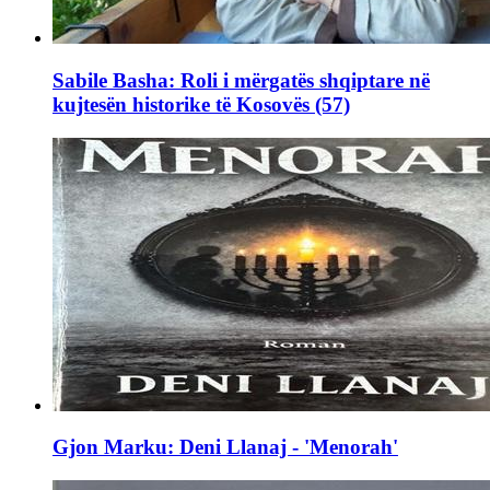
Sabile Basha: Roli i mërgatës shqiptare në
kujtesën historike të Kosovës (57)
Gjon Marku: Deni Llanaj - 'Menorah'