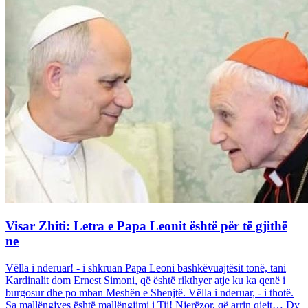
Visar Zhiti: Letra e Papa Leonit është për të gjithë
ne
Vëlla i nderuar! - i shkruan Papa Leoni bashkëvuajtësit tonë, tani
Kardinalit dom Ernest Simoni, që është rikthyer atje ku ka qenë i
burgosur dhe po mban Meshën e Shenjtë. Vëlla i nderuar, - i thotë.
Sa mallëngjyes është mallëngjimi i Tij! Njerëzor, që arrin qiejt… Dy