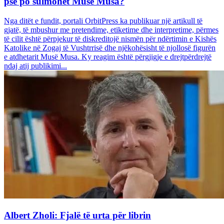
pse po sulmohet Musë Musa?
Nga ditët e fundit, portali OrbitPress ka publikuar një artikull të
gjatë, të mbushur me pretendime, etiketime dhe interpretime, përmes
të cilit është përpjekur të diskreditojë nismën për ndërtimin e Kishës
Katolike në Zogaj të Vushtrrisë dhe njëkohësisht të njollosë figurën
e atdhetarit Musë Musa. Ky reagim është përgjigje e drejtpërdrejtë
ndaj atij publikimi...
Albert Zholi: Fjalë të urta për librin