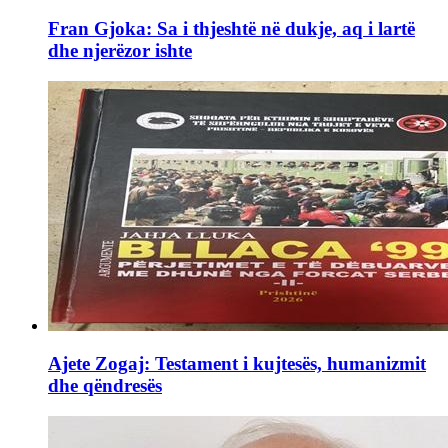
Fran Gjoka: Sa i thjeshtë në dukje, aq i lartë
dhe njerëzor ishte
Ajete Zogaj: Testament i kujtesës, humanizmit
dhe qëndresës