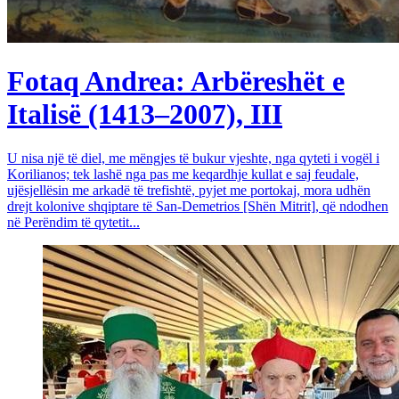
Fotaq Andrea: Arbëreshët e
Italisë (1413–2007), III
U nisa një të diel, me mëngjes të bukur vjeshte, nga qyteti i vogël i
Korilianos; tek lashë nga pas me keqardhje kullat e saj feudale,
ujësjellësin me arkadë të trefishtë, pyjet me portokaj, mora udhën
drejt kolonive shqiptare të San-Demetrios [Shën Mitrit], që ndodhen
në Perëndim të qytetit...