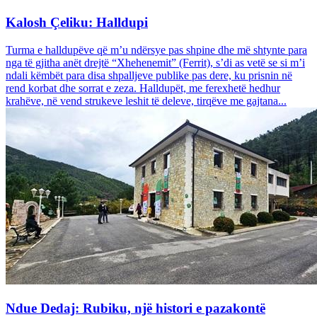
Kalosh Çeliku: Halldupi
Turma e halldupëve që m’u ndërsye pas shpine dhe më shtynte para
nga të gjitha anët drejtë “Xhehenemit” (Ferrit), s’di as vetë se si m’i
ndali këmbët para disa shpalljeve publike pas dere, ku prisnin në
rend korbat dhe sorrat e zeza. Halldupët, me ferexhetë hedhur
krahëve, në vend strukeve leshit të deleve, tirqëve me gajtana...
Ndue Dedaj: Rubiku, një histori e pazakontë