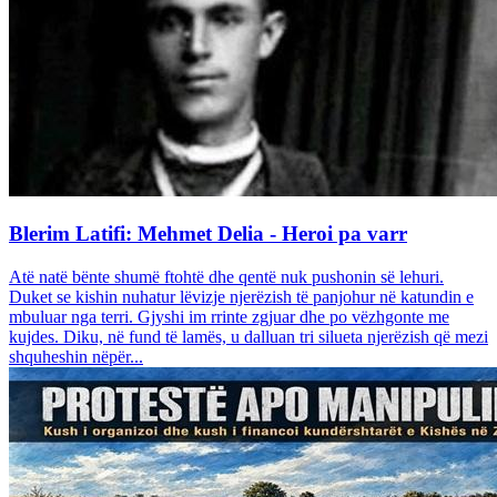
Blerim Latifi: Mehmet Delia - Heroi pa varr
Atë natë bënte shumë ftohtë dhe qentë nuk pushonin së lehuri.
Duket se kishin nuhatur lëvizje njerëzish të panjohur në katundin e
mbuluar nga terri. Gjyshi im rrinte zgjuar dhe po vëzhgonte me
kujdes. Diku, në fund të lamës, u dalluan tri silueta njerëzish që mezi
shquheshin nëpër...