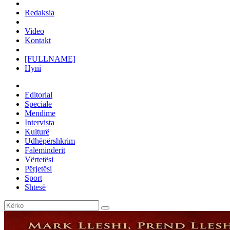
Redaksia
Video
Kontakt
[FULLNAME]
Hyni
Editorial
Speciale
Mendime
Intervista
Kulturë
Udhëpërshkrim
Faleminderit
Vërtetësi
Përjetësi
Sport
Shtesë