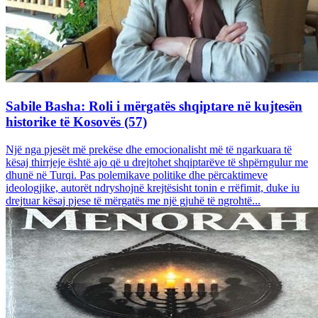
Sabile Basha: Roli i mërgatës shqiptare në kujtesën
historike të Kosovës (57)
Një nga pjesët më prekëse dhe emocionalisht më të ngarkuara të
kësaj thirrjeje është ajo që u drejtohet shqiptarëve të shpërngulur me
dhunë në Turqi. Pas polemikave politike dhe përcaktimeve
ideologjike, autorët ndryshojnë krejtësisht tonin e rrëfimit, duke iu
drejtuar kësaj pjese të mërgatës me një gjuhë të ngrohtë...