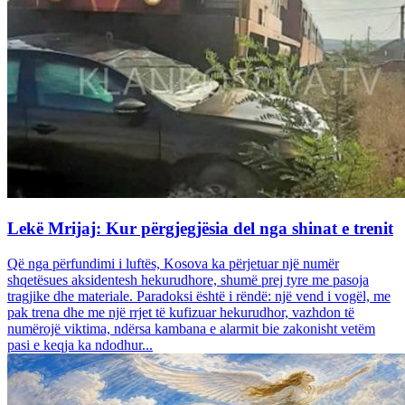
Lekë Mrijaj: Kur përgjegjësia del nga shinat e trenit
Që nga përfundimi i luftës, Kosova ka përjetuar një numër
shqetësues aksidentesh hekurudhore, shumë prej tyre me pasoja
tragjike dhe materiale. Paradoksi është i rëndë: një vend i vogël, me
pak trena dhe me një rrjet të kufizuar hekurudhor, vazhdon të
numërojë viktima, ndërsa kambana e alarmit bie zakonisht vetëm
pasi e keqja ka ndodhur...