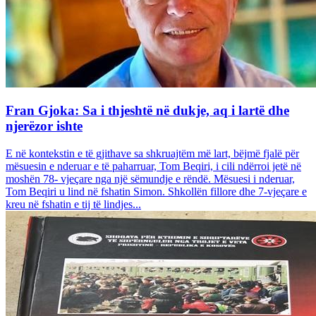
Fran Gjoka: Sa i thjeshtë në dukje, aq i lartë dhe
njerëzor ishte
E në kontekstin e të gjithave sa shkruajtëm më lart, bëjmë fjalë për
mësuesin e nderuar e të paharruar, Tom Beqiri, i cili ndërroi jetë në
moshën 78- vjeçare nga një sëmundje e rëndë. Mësuesi i nderuar,
Tom Beqiri u lind në fshatin Simon. Shkollën fillore dhe 7-vjeçare e
kreu në fshatin e tij të lindjes...