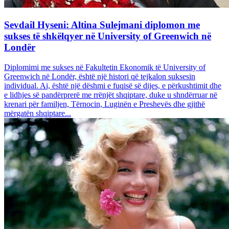
Sevdail Hyseni: Altina Sulejmani diplomon me
sukses të shkëlqyer në University of Greenwich në
Londër
Diplomimi me sukses në Fakultetin Ekonomik të University of
Greenwich në Londër, është një histori që tejkalon suksesin
individual. Ai, është një dëshmi e fuqisë së dijes, e përkushtimit dhe
e lidhjes së pandërprerë me rrënjët shqiptare, duke u shndërruar në
krenari për familjen, Tërnocin, Luginën e Preshevës dhe gjithë
mërgatën shqiptare...