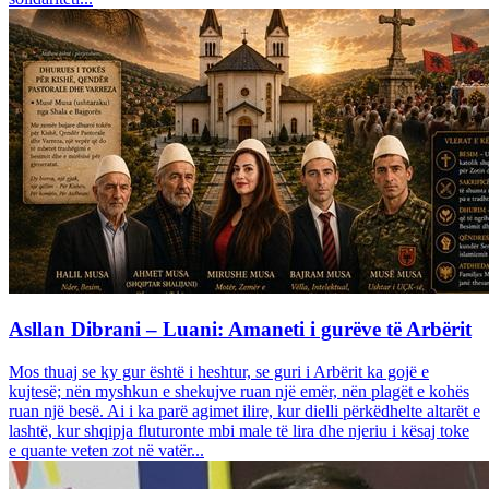
Asllan Dibrani – Luani: Amaneti i gurëve të Arbërit
Mos thuaj se ky gur është i heshtur, se guri i Arbërit ka gojë e
kujtesë; nën myshkun e shekujve ruan një emër, nën plagët e kohës
ruan një besë. Ai i ka parë agimet ilire, kur dielli përkëdhelte altarët e
lashtë, kur shqipja fluturonte mbi male të lira dhe njeriu i kësaj toke
e quante veten zot në vatër...