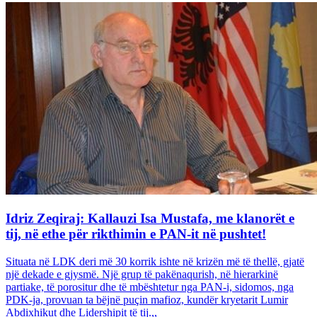
Idriz Zeqiraj: Kallauzi Isa Mustafa, me klanorët e
tij, në ethe për rikthimin e PAN-it në pushtet!
Situata në LDK deri më 30 korrik ishte në krizën më të thellë, gjatë
një dekade e gjysmë. Një grup të pakënaqurish, në hierarkinë
partiake, të porositur dhe të mbështetur nga PAN-i, sidomos, nga
PDK-ja, provuan ta bëjnë puçin mafioz, kundër kryetarit Lumir
Abdixhikut dhe Lidershipit të tij.,,