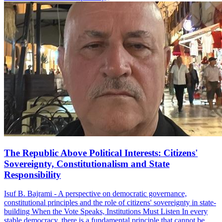
The Republic Above Political Interests: Citizens'
Sovereignty, Constitutionalism and State
Responsibility
Isuf B. Bajrami - A perspective on democratic governance,
constitutional principles and the role of citizens' sovereignty in state-
building When the Vote Speaks, Institutions Must Listen In every
stable democracy, there is a fundamental principle that cannot be