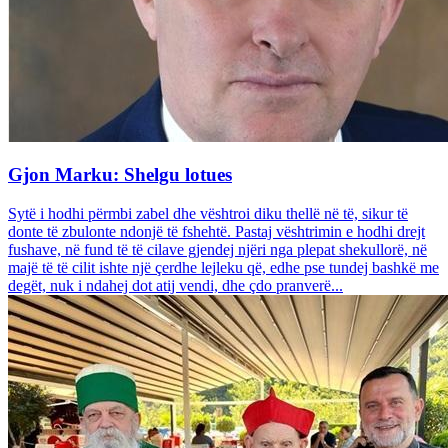
Gjon Marku: Shelgu lotues
Sytë i hodhi përmbi zabel dhe vështroi diku thellë në të, sikur të
donte të zbulonte ndonjë të fshehtë. Pastaj vështrimin e hodhi drejt
fushave, në fund të të cilave gjendej njëri nga plepat shekullorë, në
majë të të cilit ishte një çerdhe lejleku që, edhe pse tundej bashkë me
degët, nuk i ndahej dot atij vendi, dhe çdo pranverë...