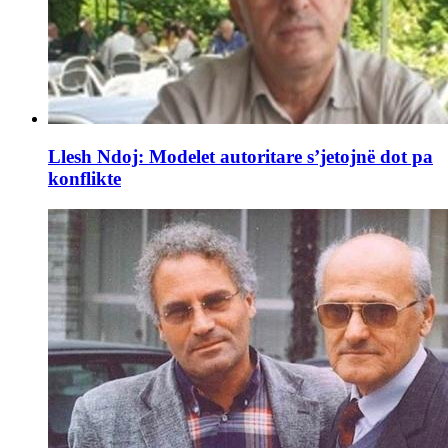
Llesh Ndoj: Modelet autoritare s’jetojnë dot pa
konflikte