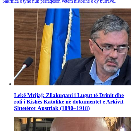
Sakrifica e tyne nuk përfaqëson vetëm historinë e dy burrave...
Lekë Mrijaj: Zllakuqani i Lugut të Drinit dhe
roli i Kishës Katolike në dokumentet e Arkivit
Shtetëror Austriak (1890–1918)