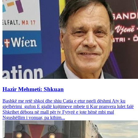
Hazir Mehmeti: Shkuan
Bashkë me retë shkoi dhe shiu Çatia e etur ngeli dëshmi Aty ku
gjelbërimi gufon E gjallë kujtimeve mbete ti Kur pranvera lulet falë
Shkrihet dëbora në mall për ty Fytyrë e jote hënë mbi mal
Ngushëllim i vonuar, pa kthim...