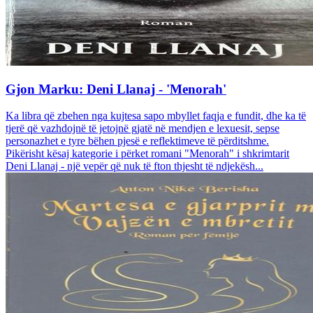
Gjon Marku: Deni Llanaj - 'Menorah'
Ka libra që zbehen nga kujtesa sapo mbyllet faqja e fundit, dhe ka të
tjerë që vazhdojnë të jetojnë gjatë në mendjen e lexuesit, sepse
personazhet e tyre bëhen pjesë e reflektimeve të përditshme.
Pikërisht kësaj kategorie i përket romani "Menorah" i shkrimtarit
Deni Llanaj - një vepër që nuk të fton thjesht të ndjekësh...