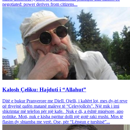
negotiated: power derives from citizens...
Kalosh Çeliku: Hajduti i “Allahut”
Ditë e bukur Pranverore me DieIl. Qielli, i kaltërt lot, mes dy-tri reve
që thyejnë qafën matanë maleve të “Çelevjollcës”. Një mik i imi
shkrimtar më telefon për një kafe. Nuk e di, a është miqësore, apo
politike. Moti, nuk e kisha ngritur dolli një gotë raki rrushi. Mos të
flasim dy shtamba me verë. Ose, për “Lëngun e turshisë”...