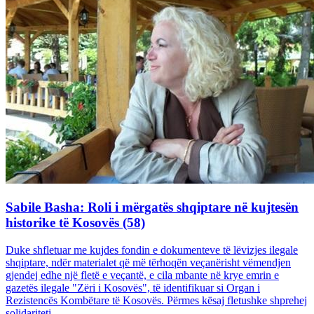
Sabile Basha: Roli i mërgatës shqiptare në kujtesën
historike të Kosovës (58)
Duke shfletuar me kujdes fondin e dokumenteve të lëvizjes ilegale
shqiptare, ndër materialet që më tërhoqën veçanërisht vëmendjen
gjendej edhe një fletë e veçantë, e cila mbante në krye emrin e
gazetës ilegale "Zëri i Kosovës", të identifikuar si Organ i
Rezistencës Kombëtare të Kosovës. Përmes kësaj fletushke shprehej
solidariteti...