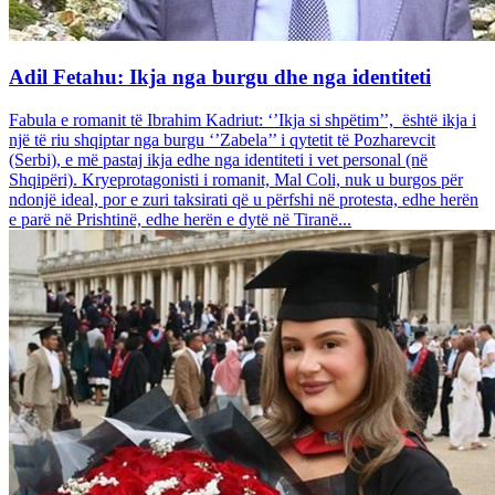
Adil Fetahu: Ikja nga burgu dhe nga identiteti
Fabula e romanit të Ibrahim Kadriut: ‘’Ikja si shpëtim’’, është ikja i
një të riu shqiptar nga burgu ‘’Zabela’’ i qytetit të Pozharevcit
(Serbi), e më pastaj ikja edhe nga identiteti i vet personal (në
Shqipëri). Kryeprotagonisti i romanit, Mal Coli, nuk u burgos për
ndonjë ideal, por e zuri taksirati që u përfshi në protesta, edhe herën
e parë në Prishtinë, edhe herën e dytë në Tiranë...