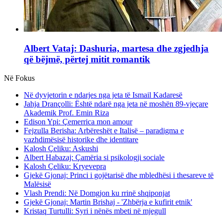
Albert Vataj: Dashuria, martesa dhe zgjedhja
që bëjmë, përtej mitit romantik
Në Fokus
Në dyvjetorin e ndarjes nga jeta të Ismail Kadaresë
Jahja Drançolli: Është ndarë nga jeta në moshën 89-vjeçare
Akademik Prof. Emin Riza
Edison Ypi: Çemerrica mon amour
Fejzulla Berisha: Arbëreshët e Italisë – paradigma e
vazhdimësisë historike dhe identitare
Kalosh Çeliku: Askushi
Albert Habazaj: Çamëria si psikologji sociale
Kalosh Çeliku: Kryevepra
Gjekë Gjonaj: Princi i gojëtarisë dhe mbledhësi i thesareve të
Malësisë
Vlash Prendi: Në Domgjon ku rrinë shqiponjat
Gjekë Gjonaj: Martin Brishaj - 'Zhbërja e kufirit etnik'
Kristaq Turtulli: Syri i nënës mbeti në mjegull