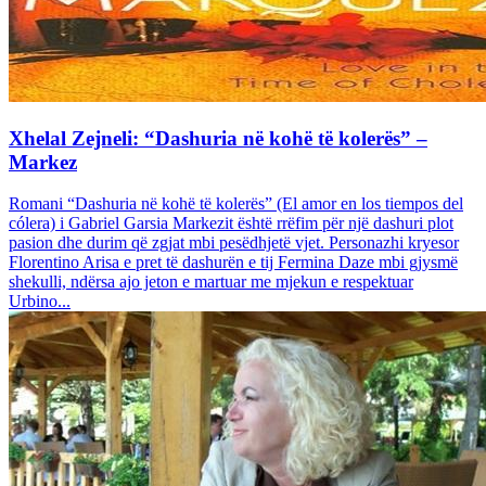
Xhelal Zejneli: “Dashuria në kohë të kolerës” –
Markez
Romani “Dashuria në kohë të kolerës” (El amor en los tiempos del
cólera) i Gabriel Garsia Markezit është rrëfim për një dashuri plot
pasion dhe durim që zgjat mbi pesëdhjetë vjet. Personazhi kryesor
Florentino Arisa e pret të dashurën e tij Fermina Daze mbi gjysmë
shekulli, ndërsa ajo jeton e martuar me mjekun e respektuar
Urbino...