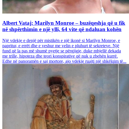
Albert Vataj: Marilyn Monroe – buzëqeshja që u fik
në shpërthimin e një ylli, 64 vite që ndaluan kohën
Një vdekje e denjë për mistikën e një ikonë si Marilyn Monroe, e
papritur, e errët dhe e veshur me velin e pluhurt të sekreteve. Një
fund që la pas më shumë pyetje se përgjigje, duke mbjellë dekada
me trille, hipoteza dhe teori konspirative që nuk u zbehën kurrë.
Edhe në panoramën e saj mortore, ajo vdekje ruajti një shkëlqim të...