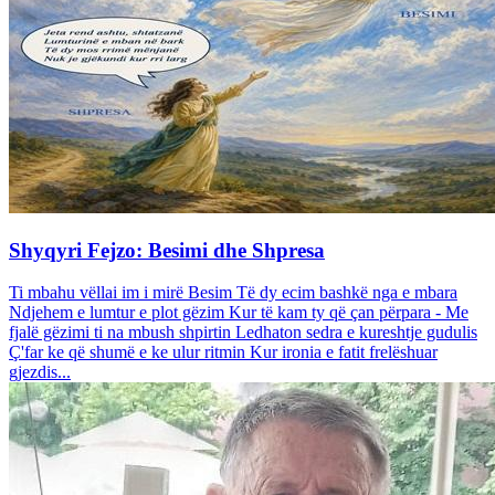
Shyqyri Fejzo: Besimi dhe Shpresa
Ti mbahu vëllai im i mirë Besim Të dy ecim bashkë nga e mbara
Ndjehem e lumtur e plot gëzim Kur të kam ty që çan përpara - Me
fjalë gëzimi ti na mbush shpirtin Ledhaton sedra e kureshtje gudulis
Ç'far ke që shumë e ke ulur ritmin Kur ironia e fatit frelëshuar
gjezdis...