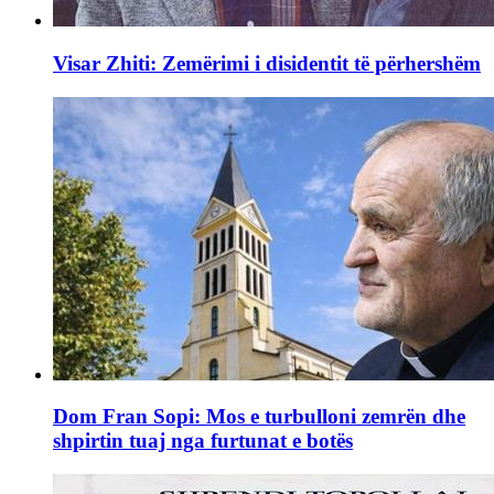
Visar Zhiti: Zemërimi i disidentit të përhershëm
Dom Fran Sopi: Mos e turbulloni zemrën dhe
shpirtin tuaj nga furtunat e botës