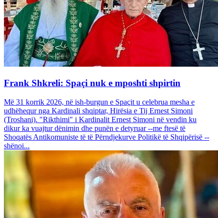
Frank Shkreli: Spaçi nuk e mposhti shpirtin
Më 31 korrik 2026, në ish-burgun e Spaçit u celebrua mesha e
udhëhequr nga Kardinali shqiptar, Hirësia e Tij Ernest Simoni
(Troshani). "Rikthimi" i Kardinalit Ernest Simoni në vendin ku
dikur ka vuajtur dënimin dhe punën e detyruar --me ftesë të
Shoqatës Antikomuniste të të Përndjekurve Politikë të Shqipërisë --
shënoi...