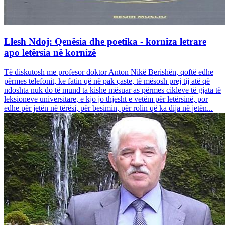
Llesh Ndoj: Qenësia dhe poetika - korniza letrare
apo letërsia në kornizë
Të diskutosh me profesor doktor Anton Nikë Berishën, qoftë edhe
përmes telefonit, ke fatin që në pak çaste, të mësosh prej tij atë që
ndoshta nuk do të mund ta kishe mësuar as përmes cikleve të gjata të
leksioneve universitare, e kjo jo thjesht e vetëm për letërsinë, por
edhe për jetën në tërësi, për besimin, për rolin që ka dija në jetën...