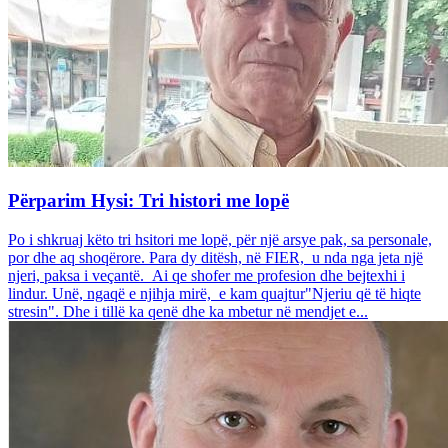
Përparim Hysi: Tri histori me lopë
Po i shkruaj këto tri hsitori me lopë, për një arsye pak, sa personale,
por dhe aq shoqërore. Para dy ditësh, në FIER, u nda nga jeta një
njeri, paksa i veçantë. Ai qe shofer me profesion dhe bejtexhi i
lindur. Unë, ngaqë e njihja mirë, e kam quajtur"Njeriu që të hiqte
stresin". Dhe i tillë ka qenë dhe ka mbetur në mendjet e...