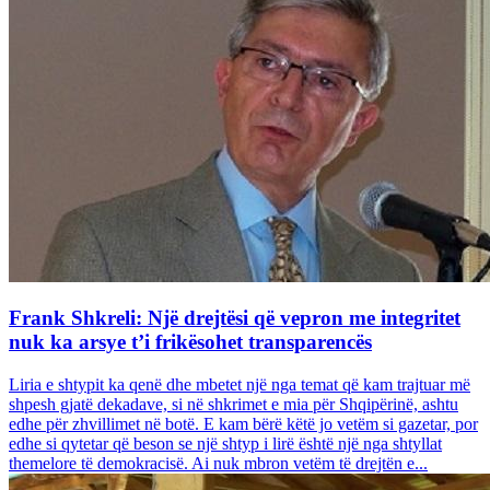
Frank Shkreli: Një drejtësi që vepron me integritet
nuk ka arsye t’i frikësohet transparencës
Liria e shtypit ka qenë dhe mbetet një nga temat që kam trajtuar më
shpesh gjatë dekadave, si në shkrimet e mia për Shqipërinë, ashtu
edhe për zhvillimet në botë. E kam bërë këtë jo vetëm si gazetar, por
edhe si qytetar që beson se një shtyp i lirë është një nga shtyllat
themelore të demokracisë. Ai nuk mbron vetëm të drejtën e...