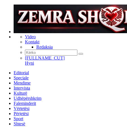
Video
Kontakt
Redaksia
[FULLNAME_CUT]
Hyni
Editorial
Speciale
Mendime
Intervista
Kulturë
Udhëpërshkrim
Faleminderit
Vërtetësi
Përjetësi
Sport
Shtesë