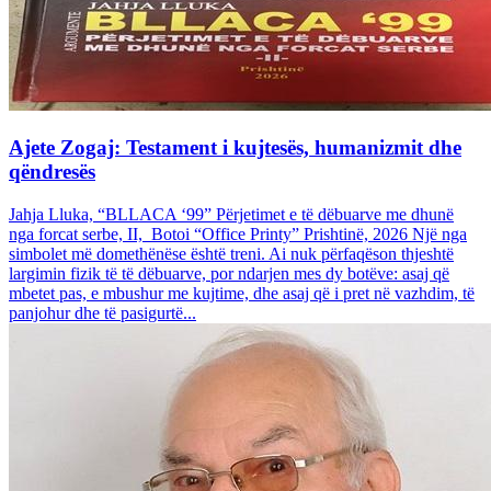
Ajete Zogaj: Testament i kujtesës, humanizmit dhe
qëndresës
Jahja Lluka, “BLLACA ‘99” Përjetimet e të dëbuarve me dhunë
nga forcat serbe, II, Botoi “Office Printy” Prishtinë, 2026 Një nga
simbolet më domethënëse është treni. Ai nuk përfaqëson thjeshtë
largimin fizik të të dëbuarve, por ndarjen mes dy botëve: asaj që
mbetet pas, e mbushur me kujtime, dhe asaj që i pret në vazhdim, të
panjohur dhe të pasigurtë...