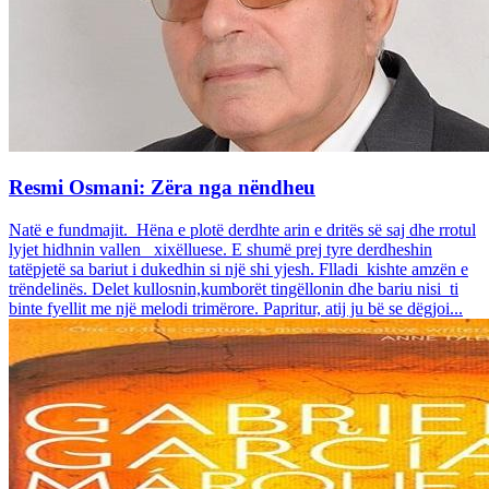
Resmi Osmani: Zëra nga nëndheu
Natë e fundmajit. Hëna e plotë derdhte arin e dritës së saj dhe rrotul
lyjet hidhnin vallen xixëlluese. E shumë prej tyre derdheshin
tatëpjetë sa bariut i dukedhin si një shi yjesh. Flladi kishte amzën e
trëndelinës. Delet kullosnin,kumborët tingëllonin dhe bariu nisi ti
binte fyellit me një melodi trimërore. Papritur, atij ju bë se dëgjoi...