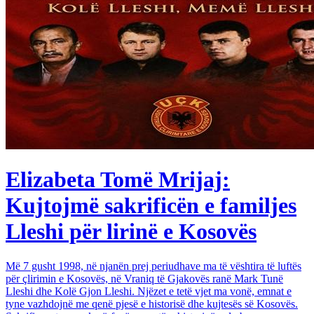
Elizabeta Tomë Mrijaj:
Kujtojmë sakrificën e familjes
Lleshi për lirinë e Kosovës
Më 7 gusht 1998, në njanën prej periudhave ma të vështira të luftës
për çlirimin e Kosovës, në Vraniq të Gjakovës ranë Mark Tunë
Lleshi dhe Kolë Gjon Lleshi. Njëzet e tetë vjet ma vonë, emnat e
tyne vazhdojnë me qenë pjesë e historisë dhe kujtesës së Kosovës.