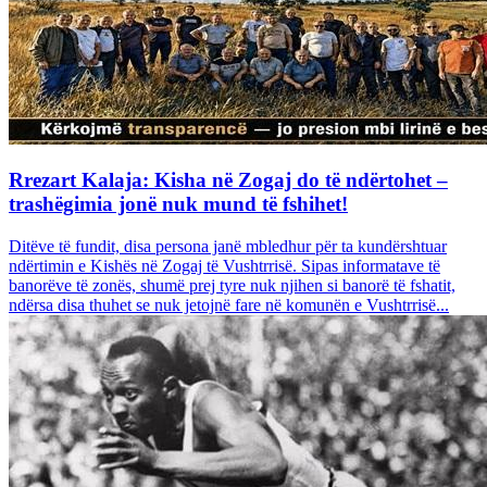
Rrezart Kalaja: Kisha në Zogaj do të ndërtohet –
trashëgimia jonë nuk mund të fshihet!
Ditëve të fundit, disa persona janë mbledhur për ta kundërshtuar
ndërtimin e Kishës në Zogaj të Vushtrrisë. Sipas informatave të
banorëve të zonës, shumë prej tyre nuk njihen si banorë të fshatit,
ndërsa disa thuhet se nuk jetojnë fare në komunën e Vushtrrisë...