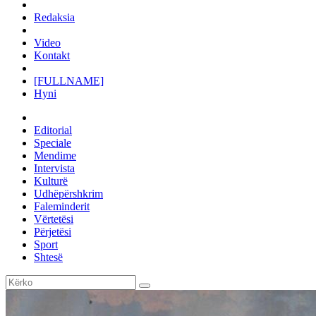
Redaksia
Video
Kontakt
[FULLNAME]
Hyni
Editorial
Speciale
Mendime
Intervista
Kulturë
Udhëpërshkrim
Faleminderit
Vërtetësi
Përjetësi
Sport
Shtesë