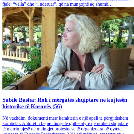
fjalë: “vëlla” dhe “i nderuar”, që na mungojnë aq shumë…
Sabile Basha: Roli i mërgatës shqiptare në kujtesën
historike të Kosovës (56)
Në vazhdim, dokumenti merr karakterin e një apeli të përgjithshëm
kombëtar. Autorët u bëjnë thirrje të gjithë atyre që ndihen shqiptarë
të marrin pjesë në mitingjet protestuese të organizuara në qytetet