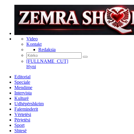
Video
Kontakt
Redaksia
[FULLNAME_CUT]
Hyni
Editorial
Speciale
Mendime
Intervista
Kulturë
Udhëpërshkrim
Faleminderit
Vërtetësi
Përjetësi
Sport
Shtesë