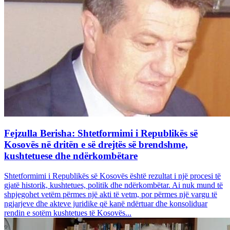
Fejzulla Berisha: Shtetformimi i Republikës së
Kosovës në dritën e së drejtës së brendshme,
kushtetuese dhe ndërkombëtare
Shtetformimi i Republikës së Kosovës është rezultat i një procesi të
gjatë historik, kushtetues, politik dhe ndërkombëtar. Ai nuk mund të
shpjegohet vetëm përmes një akti të vetm, por përmes një vargu të
ngjarjeve dhe akteve juridike që kanë ndërtuar dhe konsoliduar
rendin e sotëm kushtetues të Kosovës...