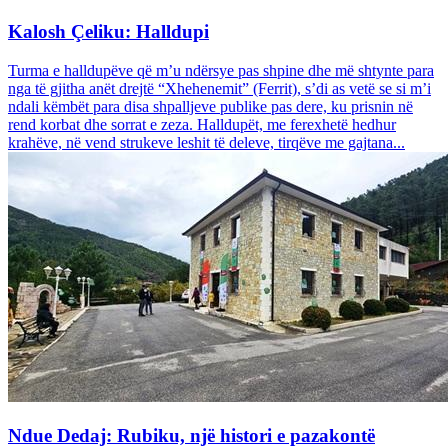
Kalosh Çeliku: Halldupi
Turma e halldupëve që m’u ndërsye pas shpine dhe më shtynte para
nga të gjitha anët drejtë “Xhehenemit” (Ferrit), s’di as vetë se si m’i
ndali këmbët para disa shpalljeve publike pas dere, ku prisnin në
rend korbat dhe sorrat e zeza. Halldupët, me ferexhetë hedhur
krahëve, në vend strukeve leshit të deleve, tirqëve me gajtana...
Ndue Dedaj: Rubiku, një histori e pazakontë