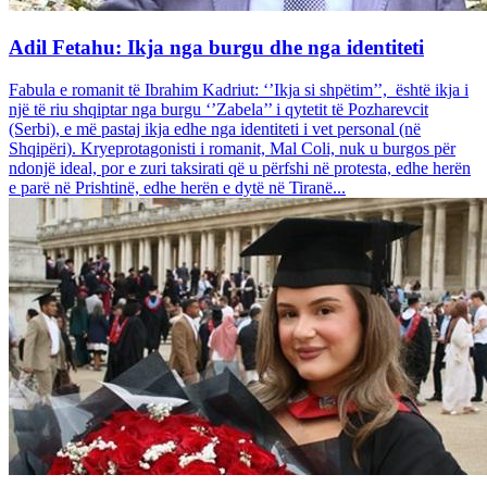
Adil Fetahu: Ikja nga burgu dhe nga identiteti
Fabula e romanit të Ibrahim Kadriut: ‘’Ikja si shpëtim’’, është ikja i
një të riu shqiptar nga burgu ‘’Zabela’’ i qytetit të Pozharevcit
(Serbi), e më pastaj ikja edhe nga identiteti i vet personal (në
Shqipëri). Kryeprotagonisti i romanit, Mal Coli, nuk u burgos për
ndonjë ideal, por e zuri taksirati që u përfshi në protesta, edhe herën
e parë në Prishtinë, edhe herën e dytë në Tiranë...