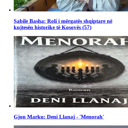
Sabile Basha: Roli i mërgatës shqiptare në
kujtesën historike të Kosovës (57)
Gjon Marku: Deni Llanaj - 'Menorah'