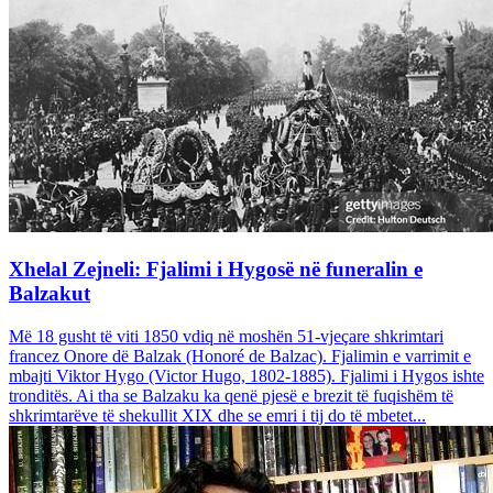
Xhelal Zejneli: Fjalimi i Hygosë në funeralin e
Balzakut
Më 18 gusht të viti 1850 vdiq në moshën 51-vjeçare shkrimtari
francez Onore dë Balzak (Honoré de Balzac). Fjalimin e varrimit e
mbajti Viktor Hygo (Victor Hugo, 1802-1885). Fjalimi i Hygos ishte
tronditës. Ai tha se Balzaku ka qenë pjesë e brezit të fuqishëm të
shkrimtarëve të shekullit XIX dhe se emri i tij do të mbetet...