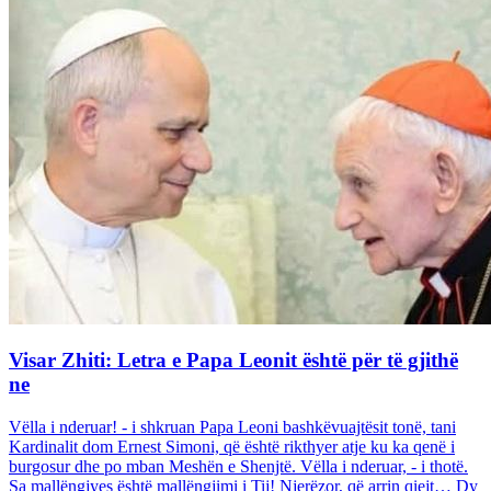
Visar Zhiti: Letra e Papa Leonit është për të gjithë
ne
Vëlla i nderuar! - i shkruan Papa Leoni bashkëvuajtësit tonë, tani
Kardinalit dom Ernest Simoni, që është rikthyer atje ku ka qenë i
burgosur dhe po mban Meshën e Shenjtë. Vëlla i nderuar, - i thotë.
Sa mallëngjyes është mallëngjimi i Tij! Njerëzor, që arrin qiejt… Dy