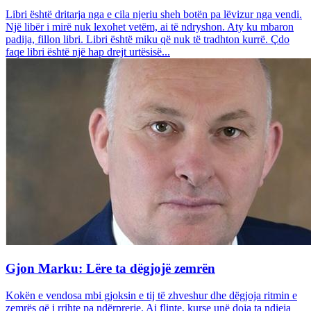
Libri është dritarja nga e cila njeriu sheh botën pa lëvizur nga vendi.
Një libër i mirë nuk lexohet vetëm, ai të ndryshon. Aty ku mbaron
padija, fillon libri. Libri është miku që nuk të tradhton kurrë. Çdo
faqe libri është një hap drejt urtësisë...
Gjon Marku: Lëre ta dëgjojë zemrën
Kokën e vendosa mbi gjoksin e tij të zhveshur dhe dëgjoja ritmin e
zemrës që i rrihte pa ndërprerje. Ai flinte, kurse unë doja ta ndieja