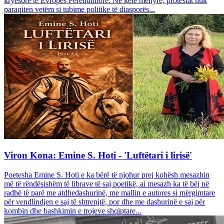
kryesore të Evropës Perëndimore. Në këtë mënyrë, protestat nuk
paraqiten vetëm si tubime politike të diasporës...
Viron Kona: Emine S. Hoti - 'Luftëtari i lirisë'
Poetesha Emine S. Hoti e ka bërë të njohur prej kohësh mesazhin
më të rëndësishëm të librave të saj poetikë, ai mesazh ka të bëj në
radhë të parë me atdhedashurinë, me mallin e autores si mërgimtare
për vendlindjen e saj të shtrenjtë, por dhe me dashurinë e saj për
kombin dhe bashkimin e trojeve shqiptare...