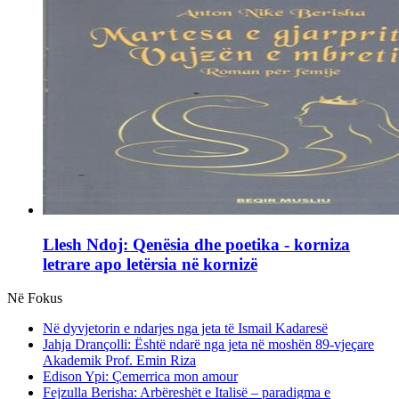
Llesh Ndoj: Qenësia dhe poetika - korniza
letrare apo letërsia në kornizë
Në Fokus
Në dyvjetorin e ndarjes nga jeta të Ismail Kadaresë
Jahja Drançolli: Është ndarë nga jeta në moshën 89-vjeçare
Akademik Prof. Emin Riza
Edison Ypi: Çemerrica mon amour
Fejzulla Berisha: Arbëreshët e Italisë – paradigma e