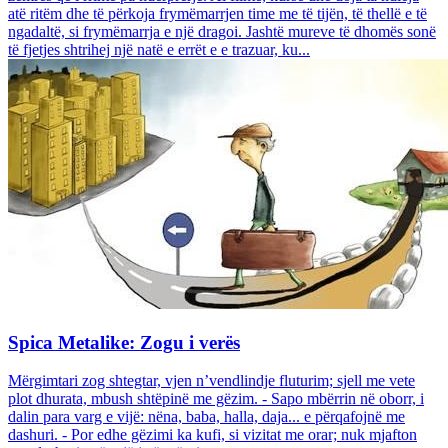
atë ritëm dhe të përkoja frymëmarrjen time me të tijën, të thellë e të
ngadaltë, si frymëmarrja e një dragoi. Jashtë mureve të dhomës sonë
të fjetjes shtrihej një natë e errët e e trazuar, ku...
Spica Metalike: Zogu i verës
Mërgimtari zog shtegtar, vjen n’vendlindje fluturim; sjell me vete
plot dhurata, mbush shtëpinë me gëzim. - Sapo mbërrin në oborr, i
dalin para varg e vijë: nëna, baba, halla, daja... e përqafojnë me
dashuri. - Por edhe gëzimi ka kufi, si vizitat me orar; nuk mjafton