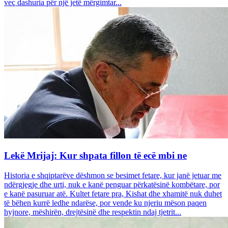
veç dashuria për një jetë mërgimtar...
Lekë Mrijaj: Kur shpata fillon të ecë mbi ne
Historia e shqiptarëve dëshmon se besimet fetare, kur janë jetuar me
ndërgjegje dhe urti, nuk e kanë penguar përkatësinë kombëtare, por
e kanë pasuruar atë. Kultet fetare pra, Kishat dhe xhamitë nuk duhet
të bëhen kurrë ledhe ndarëse, por vende ku njeriu mëson paqen
hyjnore, mëshirën, drejtësinë dhe respektin ndaj tjetrit...