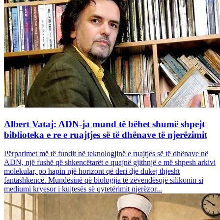
Albert Vataj: ADN-ja mund të bëhet shumë shpejt
biblioteka e re e ruajtjes së të dhënave të njerëzimit
Përparimet më të fundit në teknologjinë e ruajtjes së të dhënave në
ADN, një fushë që shkencëtarët e quajnë gjithnjë e më shpesh arkivi
molekular, po hapin një horizont që deri dje dukej thjesht
fantashkencë. Mundësinë që biologjia të zëvendësojë silikonin si
mediumi kryesor i kujtesës së qytetërimit njerëzor...