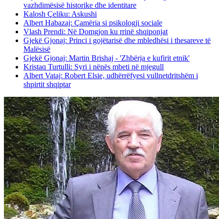
vazhdimësisë historike dhe identitare
Kalosh Çeliku: Askushi
Albert Habazaj: Çamëria si psikologji sociale
Vlash Prendi: Në Domgjon ku rrinë shqiponjat
Gjekë Gjonaj: Princi i gojëtarisë dhe mbledhësi i thesareve të
Malësisë
Gjekë Gjonaj: Martin Brishaj - 'Zhbërja e kufirit etnik'
Kristaq Turtulli: Syri i nënës mbeti në mjegull
Albert Vataj: Robert Elsie, udhërrëfyesi vullnetdritshëm i
shpirtit shqiptar