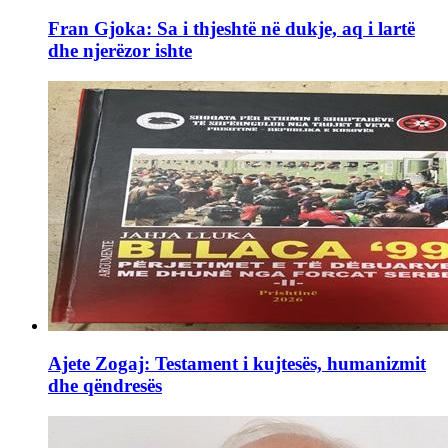
Fran Gjoka: Sa i thjeshtë në dukje, aq i lartë
dhe njerëzor ishte
Ajete Zogaj: Testament i kujtesës, humanizmit
dhe qëndresës