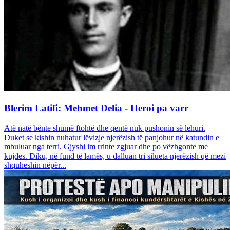
Blerim Latifi: Mehmet Delia - Heroi pa varr
Atë natë bënte shumë ftohtë dhe qentë nuk pushonin së lehuri.
Duket se kishin nuhatur lëvizje njerëzish të panjohur në katundin e
mbuluar nga terri. Gjyshi im rrinte zgjuar dhe po vëzhgonte me
kujdes. Diku, në fund të lamës, u dalluan tri silueta njerëzish që mezi
shquheshin nëpër...