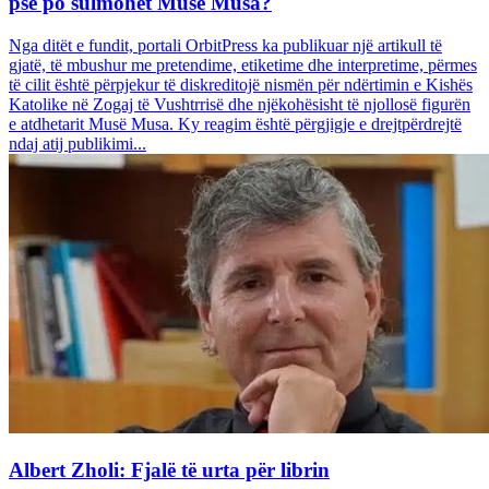
pse po sulmohet Musë Musa?
Nga ditët e fundit, portali OrbitPress ka publikuar një artikull të
gjatë, të mbushur me pretendime, etiketime dhe interpretime, përmes
të cilit është përpjekur të diskreditojë nismën për ndërtimin e Kishës
Katolike në Zogaj të Vushtrrisë dhe njëkohësisht të njollosë figurën
e atdhetarit Musë Musa. Ky reagim është përgjigje e drejtpërdrejtë
ndaj atij publikimi...
Albert Zholi: Fjalë të urta për librin