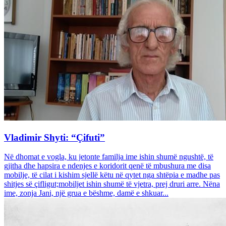
Vladimir Shyti: “Çifuti”
Në dhomat e vogla, ku jetonte familja ime ishin shumë ngushtë, të
gjitha dhe hapsira e ndenjes e koridorit qenë të mbushura me disa
mobilje, të cilat i kishim sjellë këtu në qytet nga shtëpia e madhe pas
shitjes së çifligut;mobiljet ishin shumë të vjetra, prej druri arre. Nëna
ime, zonja Jani, një grua e bëshme, damë e shkuar...