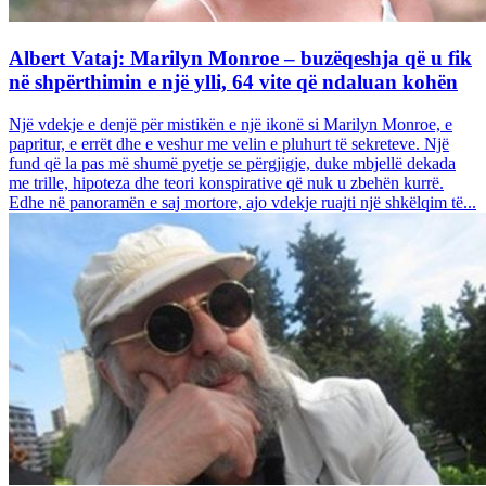
Albert Vataj: Marilyn Monroe – buzëqeshja që u fik
në shpërthimin e një ylli, 64 vite që ndaluan kohën
Një vdekje e denjë për mistikën e një ikonë si Marilyn Monroe, e
papritur, e errët dhe e veshur me velin e pluhurt të sekreteve. Një
fund që la pas më shumë pyetje se përgjigje, duke mbjellë dekada
me trille, hipoteza dhe teori konspirative që nuk u zbehën kurrë.
Edhe në panoramën e saj mortore, ajo vdekje ruajti një shkëlqim të...