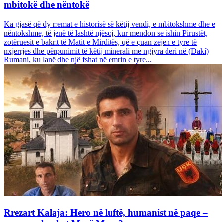
mbitokë dhe nëntokë
Ka gjasë që dy rremat e historisë së këtij vendi, e mbitokshme dhe e
nëntokshme, të jenë të lashtë njësoj, kur mendon se ishin Pirustët,
zotëruesit e bakrit të Matit e Mirditës, që e çuan zejen e tyre të
nxjerrjes dhe përpunimit të këtij minerali me ngjyra deri në (Dakì)
Rumani, ku lanë dhe një fshat në emrin e tyre...
Rrezart Kalaja: Hero në luftë, humanist në paqe –