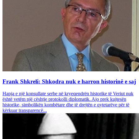
Frank Shkreli: Shkodra nuk e harron historinë e saj
Hapja e një konsullate serbe në kryeqendrën historike të Veriut nuk
është vetëm një çështje protokolli diplomatik. Ajo prek kujtesën
historike, simbolikën kombëtare dhe të drejtën e qytetarëve për të
kërkuar transparencë...