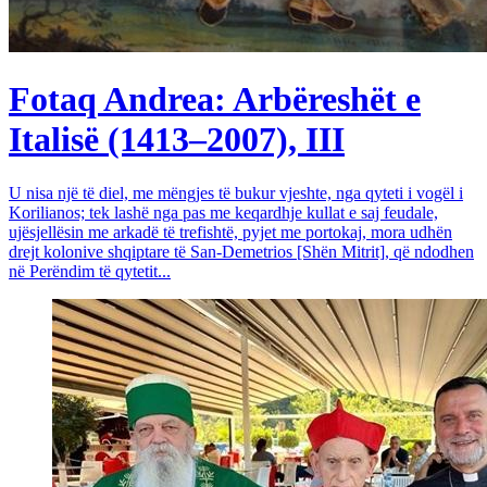
Fotaq Andrea: Arbëreshët e
Italisë (1413–2007), III
U nisa një të diel, me mëngjes të bukur vjeshte, nga qyteti i vogël i
Korilianos; tek lashë nga pas me keqardhje kullat e saj feudale,
ujësjellësin me arkadë të trefishtë, pyjet me portokaj, mora udhën
drejt kolonive shqiptare të San-Demetrios [Shën Mitrit], që ndodhen
në Perëndim të qytetit...