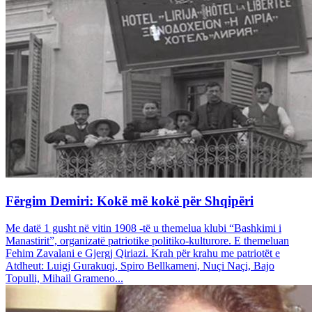
Fërgim Demiri: Kokë më kokë për Shqipëri
Me datë 1 gusht në vitin 1908 -të u themelua klubi “Bashkimi i
Manastirit”, organizatë patriotike politiko-kulturore. E themeluan
Fehim Zavalani e Gjergj Qiriazi. Krah për krahu me patriotët e
Atdheut: Luigj Gurakuqi, Spiro Bellkameni, Nuçi Naçi, Bajo
Topulli, Mihail Grameno...