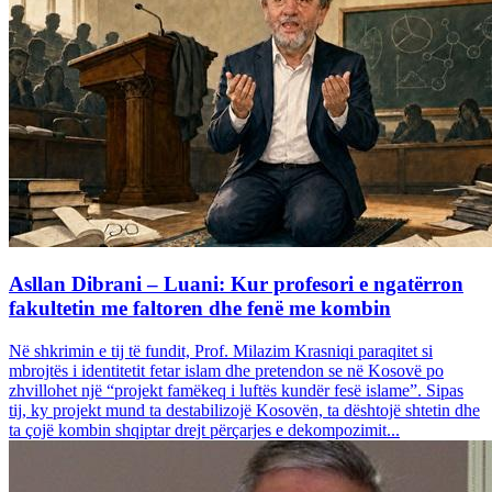
Asllan Dibrani – Luani: Kur profesori e ngatërron
fakultetin me faltoren dhe fenë me kombin
Në shkrimin e tij të fundit, Prof. Milazim Krasniqi paraqitet si
mbrojtës i identitetit fetar islam dhe pretendon se në Kosovë po
zhvillohet një “projekt famëkeq i luftës kundër fesë islame”. Sipas
tij, ky projekt mund ta destabilizojë Kosovën, ta dështojë shtetin dhe
ta çojë kombin shqiptar drejt përçarjes e dekompozimit...