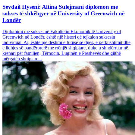
Sevdail Hyseni: Altina Sulejmani diplomon me
sukses të shkëlqyer në University of Greenwich në
Londër
Diplomimi me sukses në Fakultetin Ekonomik të University of
Greenwich në Londër, është një histori që tejkalon suksesin
individual. Ai, është një dëshmi e fuqisë së dijes, e përkushtimit dhe
e lidhjes së pandërprerë me rrënjët shqiptare, duke u shndërruar në
krenari për familjen, Tërnocin, Luginën e Preshevës dhe gjithë
mërgatën shqiptare...