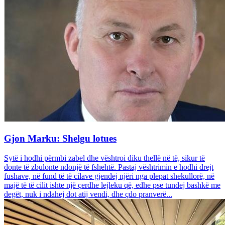
Gjon Marku: Shelgu lotues
Sytë i hodhi përmbi zabel dhe vështroi diku thellë në të, sikur të
donte të zbulonte ndonjë të fshehtë. Pastaj vështrimin e hodhi drejt
fushave, në fund të të cilave gjendej njëri nga plepat shekullorë, në
majë të të cilit ishte një çerdhe lejleku që, edhe pse tundej bashkë me
degët, nuk i ndahej dot atij vendi, dhe çdo pranverë...