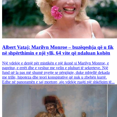
Albert Vataj: Marilyn Monroe – buzëqeshja që u fik
në shpërthimin e një ylli, 64 vite që ndaluan kohën
Një vdekje e denjë për mistikën e një ikonë si Marilyn Monroe, e
papritur, e errët dhe e veshur me velin e pluhurt të sekreteve. Një
fund që la pas më shumë pyetje se përgjigje, duke mbjellë dekada
me trille, hipoteza dhe teori konspirative që nuk u zbehën kurrë.
Edhe në panoramën e saj mortore, ajo vdekje ruajti një shkëlqim të...