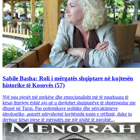
Sabile Basha: Roli i mërgatës shqiptare në kujtesën
historike të Kosovës (57)
Një nga pjesët më prekëse dhe emocionalisht më të ngarkuara të
kësaj thirrjeje është ajo që u drejtohet shqiptarëve të shpërngulur me
dhunë në Turqi. Pas polemikave politike dhe përcaktimeve
ideologjike, autorët ndryshojnë krejtësisht tonin e rrëfimit, duke iu
drejtuar kësaj pjese të mërgatës me një gjuhë të ngrohtë...