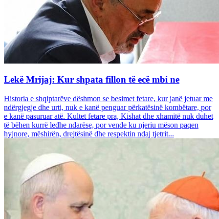
Lekë Mrijaj: Kur shpata fillon të ecë mbi ne
Historia e shqiptarëve dëshmon se besimet fetare, kur janë jetuar me
ndërgjegje dhe urti, nuk e kanë penguar përkatësinë kombëtare, por
e kanë pasuruar atë. Kultet fetare pra, Kishat dhe xhamitë nuk duhet
të bëhen kurrë ledhe ndarëse, por vende ku njeriu mëson paqen
hyjnore, mëshirën, drejtësinë dhe respektin ndaj tjetrit...