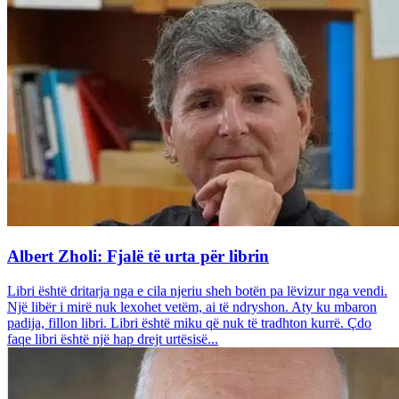
Albert Zholi: Fjalë të urta për librin
Libri është dritarja nga e cila njeriu sheh botën pa lëvizur nga vendi.
Një libër i mirë nuk lexohet vetëm, ai të ndryshon. Aty ku mbaron
padija, fillon libri. Libri është miku që nuk të tradhton kurrë. Çdo
faqe libri është një hap drejt urtësisë...