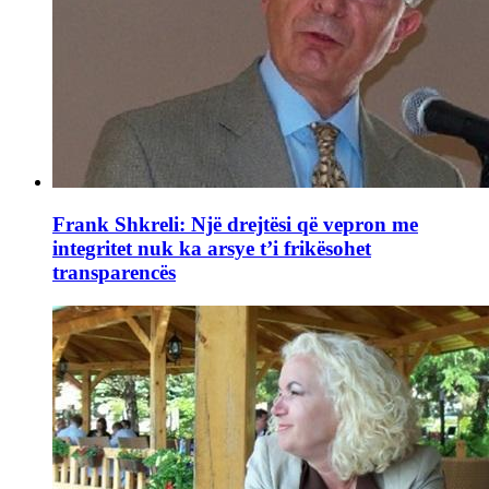
Frank Shkreli: Një drejtësi që vepron me
integritet nuk ka arsye t’i frikësohet
transparencës