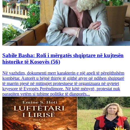
Sabile Basha: Roli i mërgatës shqiptare në kujtesën
historike të Kosovës (56)
Në vazhdim, dokumenti merr karakterin e një apeli të përgjithshëm
kombëtar. Autorët u bëjnë thirrje të gjithë atyre që ndihen shqiptarë
të marrin pjesë në mitingjet protestuese të organizuara në qytetet
kryesore të Evropës Perëndimore. Në këtë mënyrë, protestat nuk
paraqiten vetëm si tubime politike të diasporës...