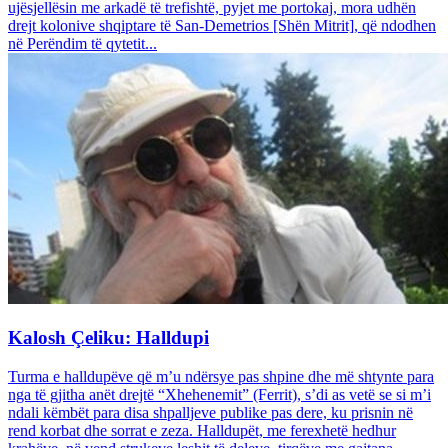
ujësjellësin me arkadë të trefishtë, pyjet me portokaj, mora udhën
drejt kolonive shqiptare të San-Demetrios [Shën Mitrit], që ndodhen
në Perëndim të qytetit...
Kalosh Çeliku: Halldupi
Turma e halldupëve që m’u ndërsye pas shpine dhe më shtynte para
nga të gjitha anët drejtë “Xhehenemit” (Ferrit), s’di as vetë se si m’i
ndali këmbët para disa shpalljeve publike pas dere, ku prisnin në
rend korbat dhe sorrat e zeza. Halldupët, me ferexhetë hedhur