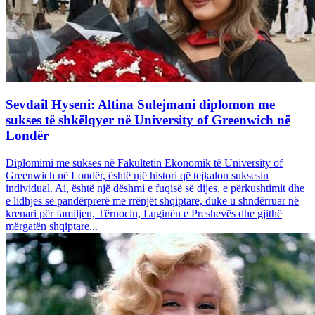
Sevdail Hyseni: Altina Sulejmani diplomon me
sukses të shkëlqyer në University of Greenwich në
Londër
Diplomimi me sukses në Fakultetin Ekonomik të University of
Greenwich në Londër, është një histori që tejkalon suksesin
individual. Ai, është një dëshmi e fuqisë së dijes, e përkushtimit dhe
e lidhjes së pandërprerë me rrënjët shqiptare, duke u shndërruar në
krenari për familjen, Tërnocin, Luginën e Preshevës dhe gjithë
mërgatën shqiptare...