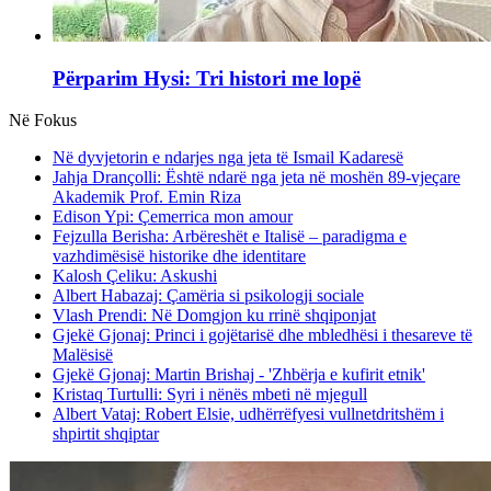
Përparim Hysi: Tri histori me lopë
Në Fokus
Në dyvjetorin e ndarjes nga jeta të Ismail Kadaresë
Jahja Drançolli: Është ndarë nga jeta në moshën 89-vjeçare
Akademik Prof. Emin Riza
Edison Ypi: Çemerrica mon amour
Fejzulla Berisha: Arbëreshët e Italisë – paradigma e
vazhdimësisë historike dhe identitare
Kalosh Çeliku: Askushi
Albert Habazaj: Çamëria si psikologji sociale
Vlash Prendi: Në Domgjon ku rrinë shqiponjat
Gjekë Gjonaj: Princi i gojëtarisë dhe mbledhësi i thesareve të
Malësisë
Gjekë Gjonaj: Martin Brishaj - 'Zhbërja e kufirit etnik'
Kristaq Turtulli: Syri i nënës mbeti në mjegull
Albert Vataj: Robert Elsie, udhërrëfyesi vullnetdritshëm i
shpirtit shqiptar