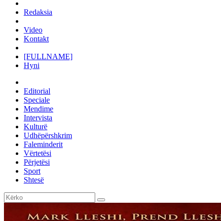
Redaksia
Video
Kontakt
[FULLNAME]
Hyni
Editorial
Speciale
Mendime
Intervista
Kulturë
Udhëpërshkrim
Faleminderit
Vërtetësi
Përjetësi
Sport
Shtesë