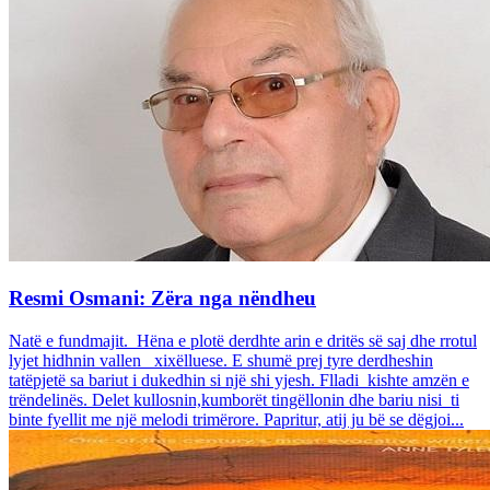
Resmi Osmani: Zëra nga nëndheu
Natë e fundmajit. Hëna e plotë derdhte arin e dritës së saj dhe rrotul
lyjet hidhnin vallen xixëlluese. E shumë prej tyre derdheshin
tatëpjetë sa bariut i dukedhin si një shi yjesh. Flladi kishte amzën e
trëndelinës. Delet kullosnin,kumborët tingëllonin dhe bariu nisi ti
binte fyellit me një melodi trimërore. Papritur, atij ju bë se dëgjoi...