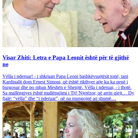
Visar Zhiti: Letra e Papa Leonit është për të gjithë
ne
Vëlla i nderuar! - i shkruan Papa Leoni bashkëvuajtësit tonë, tani
Kardinalit dom Ernest Simoni, që është rikthyer atje ku ka qenë i
burgosur dhe po mban Meshën e Shenjtë. Vëlla i nderuar, - i thotë.
Sa mallëngjyes është mallëngjimi i Tij! Njerëzor, që arrin qiejt… Dy
fjalë: “vëlla” dhe “i nderuar”, që na mungojnë aq shumë…