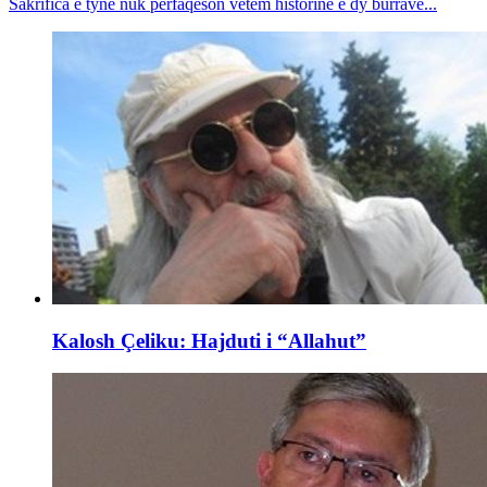
Sakrifica e tyne nuk përfaqëson vetëm historinë e dy burrave...
Kalosh Çeliku: Hajduti i “Allahut”