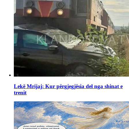
Lekë Mrijaj: Kur përgjegjësia del nga shinat e
trenit