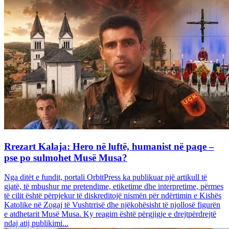
Rrezart Kalaja: Hero në luftë, humanist në paqe –
pse po sulmohet Musë Musa?
Nga ditët e fundit, portali OrbitPress ka publikuar një artikull të
gjatë, të mbushur me pretendime, etiketime dhe interpretime, përmes
të cilit është përpjekur të diskreditojë nismën për ndërtimin e Kishës
Katolike në Zogaj të Vushtrrisë dhe njëkohësisht të njollosë figurën
e atdhetarit Musë Musa. Ky reagim është përgjigje e drejtpërdrejtë
ndaj atij publikimi...