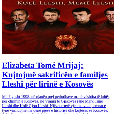
Elizabeta Tomë Mrijaj:
Kujtojmë sakrificën e familjes
Lleshi për lirinë e Kosovës
Më 7 gusht 1998, në njanën prej periudhave ma të vështira të luftës
për çlirimin e Kosovës, në Vraniq të Gjakovës ranë Mark Tunë
Lleshi dhe Kolë Gjon Lleshi. Njëzet e tetë vjet ma vonë, emnat e
tyne vazhdojnë me qenë pjesë e historisë dhe kujtesës së Kosovës.