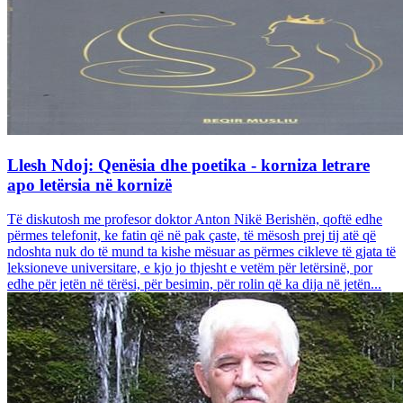
Llesh Ndoj: Qenësia dhe poetika - korniza letrare
apo letërsia në kornizë
Të diskutosh me profesor doktor Anton Nikë Berishën, qoftë edhe
përmes telefonit, ke fatin që në pak çaste, të mësosh prej tij atë që
ndoshta nuk do të mund ta kishe mësuar as përmes cikleve të gjata të
leksioneve universitare, e kjo jo thjesht e vetëm për letërsinë, por
edhe për jetën në tërësi, për besimin, për rolin që ka dija në jetën...