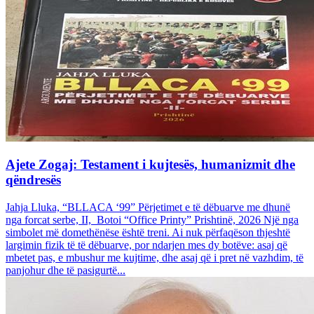
Ajete Zogaj: Testament i kujtesës, humanizmit dhe
qëndresës
Jahja Lluka, “BLLACA ‘99” Përjetimet e të dëbuarve me dhunë
nga forcat serbe, II, Botoi “Office Printy” Prishtinë, 2026 Një nga
simbolet më domethënëse është treni. Ai nuk përfaqëson thjeshtë
largimin fizik të të dëbuarve, por ndarjen mes dy botëve: asaj që
mbetet pas, e mbushur me kujtime, dhe asaj që i pret në vazhdim, të
panjohur dhe të pasigurtë...