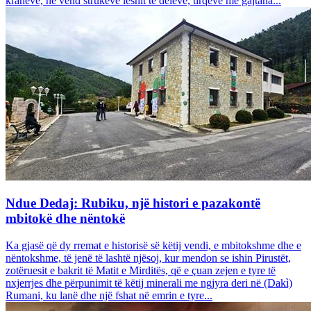
krahëve, në vend strukeve leshit të deleve, tirqëve me gajtana...
Ndue Dedaj: Rubiku, një histori e pazakontë
mbitokë dhe nëntokë
Ka gjasë që dy rremat e historisë së këtij vendi, e mbitokshme dhe e
nëntokshme, të jenë të lashtë njësoj, kur mendon se ishin Pirustët,
zotëruesit e bakrit të Matit e Mirditës, që e çuan zejen e tyre të
nxjerrjes dhe përpunimit të këtij minerali me ngjyra deri në (Dakì)
Rumani, ku lanë dhe një fshat në emrin e tyre...