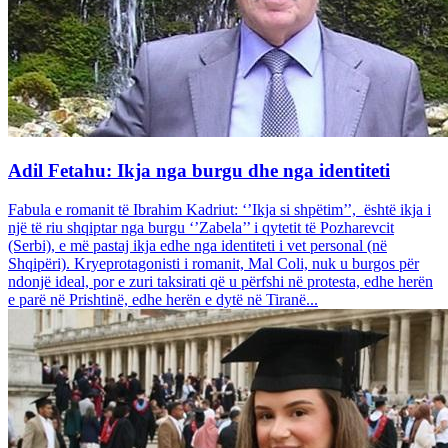
Adil Fetahu: Ikja nga burgu dhe nga identiteti
Fabula e romanit të Ibrahim Kadriut: ‘’Ikja si shpëtim’’, është ikja i
një të riu shqiptar nga burgu ‘’Zabela’’ i qytetit të Pozharevcit
(Serbi), e më pastaj ikja edhe nga identiteti i vet personal (në
Shqipëri). Kryeprotagonisti i romanit, Mal Coli, nuk u burgos për
ndonjë ideal, por e zuri taksirati që u përfshi në protesta, edhe herën
e parë në Prishtinë, edhe herën e dytë në Tiranë...