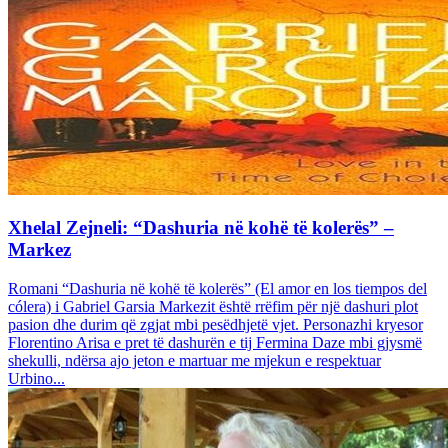
Xhelal Zejneli: “Dashuria në kohë të kolerës” –
Markez
Romani “Dashuria në kohë të kolerës” (El amor en los tiempos del
cólera) i Gabriel Garsia Markezit është rrëfim për një dashuri plot
pasion dhe durim që zgjat mbi pesëdhjetë vjet. Personazhi kryesor
Florentino Arisa e pret të dashurën e tij Fermina Daze mbi gjysmë
shekulli, ndërsa ajo jeton e martuar me mjekun e respektuar
Urbino...