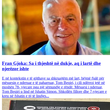
Fran Gjoka: Sa i thjeshtë në dukje, aq i lartë dhe
njerëzor ishte
E në kontekstin e të gjithave sa shkruajtëm më lart, bëjmë fjalë për
mësuesin e nderuar e të paharruar, Tom Beqiri, i cili ndërroi jetë në
moshën 78- vjeçare nga një sëmundje e rëndë. Mësuesi i nderuar,
Tom Beqiri u lind në fshatin Simon. Shkollën fillore dhe 7-vjeçare e
kreu në fshatin e tij të lindjes...