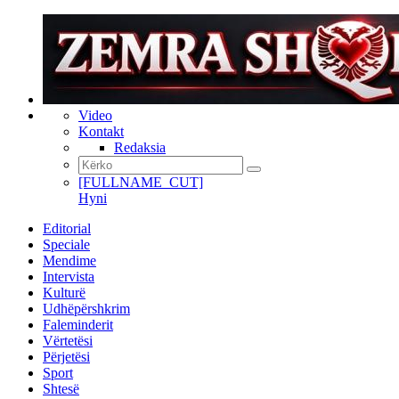
Video
Kontakt
Redaksia
[FULLNAME_CUT]
Hyni
Editorial
Speciale
Mendime
Intervista
Kulturë
Udhëpërshkrim
Faleminderit
Vërtetësi
Përjetësi
Sport
Shtesë