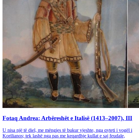
Fotaq Andrea: Arbëreshët e Italisë (1413–2007), III
U nisa një të diel, me mëngjes të bukur vjeshte, nga qyteti i vogël i
Korilianos; tek lashë nga pas me keqardhje kullat e saj feudale,