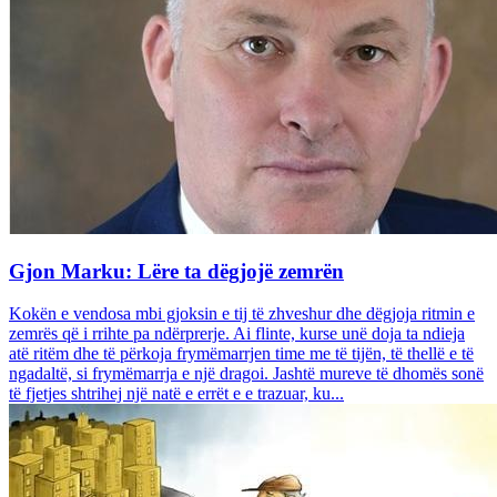
Gjon Marku: Lëre ta dëgjojë zemrën
Kokën e vendosa mbi gjoksin e tij të zhveshur dhe dëgjoja ritmin e
zemrës që i rrihte pa ndërprerje. Ai flinte, kurse unë doja ta ndieja
atë ritëm dhe të përkoja frymëmarrjen time me të tijën, të thellë e të
ngadaltë, si frymëmarrja e një dragoi. Jashtë mureve të dhomës sonë
të fjetjes shtrihej një natë e errët e e trazuar, ku...