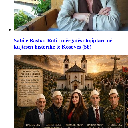
Sabile Basha: Roli i mërgatës shqiptare në
kujtesën historike të Kosovës (58)