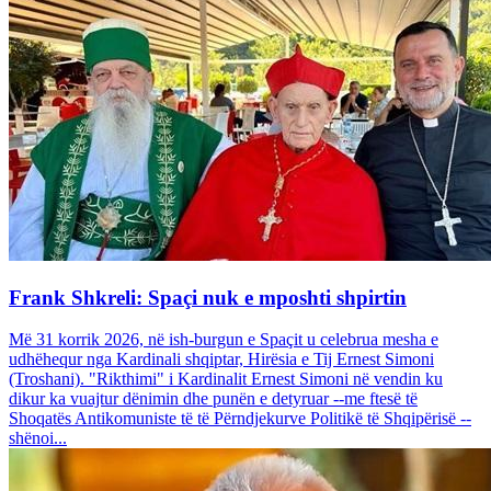
Frank Shkreli: Spaçi nuk e mposhti shpirtin
Më 31 korrik 2026, në ish-burgun e Spaçit u celebrua mesha e
udhëhequr nga Kardinali shqiptar, Hirësia e Tij Ernest Simoni
(Troshani). "Rikthimi" i Kardinalit Ernest Simoni në vendin ku
dikur ka vuajtur dënimin dhe punën e detyruar --me ftesë të
Shoqatës Antikomuniste të të Përndjekurve Politikë të Shqipërisë --
shënoi...