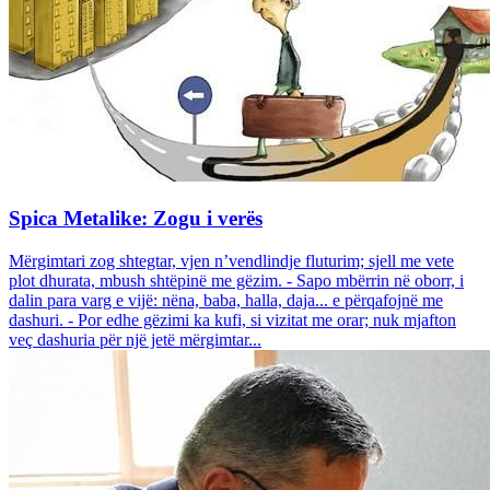
Spica Metalike: Zogu i verës
Mërgimtari zog shtegtar, vjen n’vendlindje fluturim; sjell me vete
plot dhurata, mbush shtëpinë me gëzim. - Sapo mbërrin në oborr, i
dalin para varg e vijë: nëna, baba, halla, daja... e përqafojnë me
dashuri. - Por edhe gëzimi ka kufi, si vizitat me orar; nuk mjafton
veç dashuria për një jetë mërgimtar...