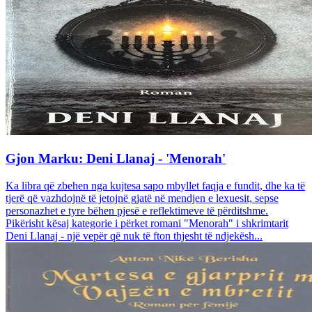
Gjon Marku: Deni Llanaj - 'Menorah'
Ka libra që zbehen nga kujtesa sapo mbyllet faqja e fundit, dhe ka të
tjerë që vazhdojnë të jetojnë gjatë në mendjen e lexuesit, sepse
personazhet e tyre bëhen pjesë e reflektimeve të përditshme.
Pikërisht kësaj kategorie i përket romani "Menorah" i shkrimtarit
Deni Llanaj - një vepër që nuk të fton thjesht të ndjekësh...