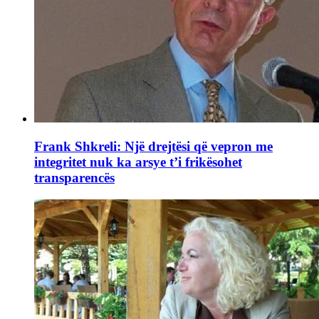
Frank Shkreli: Një drejtësi që vepron me
integritet nuk ka arsye t’i frikësohet
transparencës