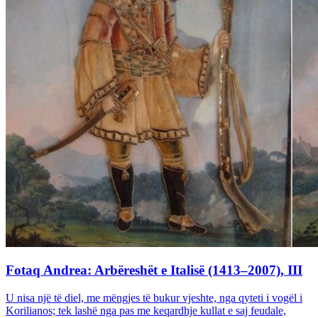
Fotaq Andrea: Arbëreshët e Italisë (1413–2007), III
U nisa një të diel, me mëngjes të bukur vjeshte, nga qyteti i vogël i
Korilianos; tek lashë nga pas me keqardhje kullat e saj feudale,