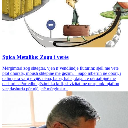
Spica Metalike: Zogu i verës
Mërgimtari zog shtegtar, vjen n’vendlindje fluturim; sjell me vete
plot dhurata, mbush shtëpinë me gëzim. - Sapo mbërrin në oborr, i
dalin para varg e vijë: nëna, baba, halla, daja... e përqafojnë me
dashuri. - Por edhe gëzimi ka kufi, si vizitat me orar; nuk mjafton
veç dashuria për një jetë mërgimtar...