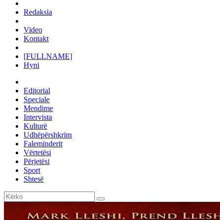
Redaksia
Video
Kontakt
[FULLNAME]
Hyni
Editorial
Speciale
Mendime
Intervista
Kulturë
Udhëpërshkrim
Faleminderit
Vërtetësi
Përjetësi
Sport
Shtesë