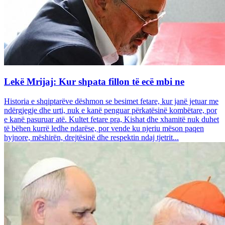
Lekë Mrijaj: Kur shpata fillon të ecë mbi ne
Historia e shqiptarëve dëshmon se besimet fetare, kur janë jetuar me
ndërgjegje dhe urti, nuk e kanë penguar përkatësinë kombëtare, por
e kanë pasuruar atë. Kultet fetare pra, Kishat dhe xhamitë nuk duhet
të bëhen kurrë ledhe ndarëse, por vende ku njeriu mëson paqen
hyjnore, mëshirën, drejtësinë dhe respektin ndaj tjetrit...