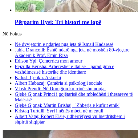
Përparim Hysi: Tri histori me lopë
Në Fokus
Në dyvjetorin e ndarjes nga jeta të Ismail Kadaresë
Jahja Drançolli: Është ndarë nga jeta në moshën 89-vjeçare
Akademik Prof. Emin Riza
Edison Ypi: Çemerrica mon amour
Fejzulla Berisha: Arbëreshët e Italisë – paradigma e
vazhdimësisë historike dhe identitare
Kalosh Çeliku: Askushi
Albert Habazaj: Çamëria si psikologji sociale
Vlash Prendi: Në Domgjon ku rrinë shqiponjat
Gjekë Gjonaj: Princi i gojëtarisë dhe mbledhësi i thesareve të
Malësisë
Gjekë Gjonaj: Martin Brishaj - 'Zhbërja e kufirit etnik'
Kristaq Turtulli: Syri i nënës mbeti në mjegull
Albert Vataj: Robert Elsie, udhërrëfyesi vullnetdritshëm i
shpirtit shqiptar