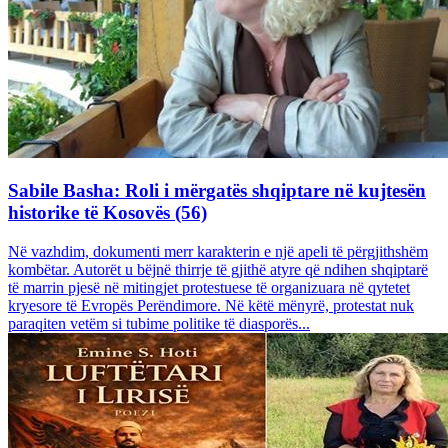
Sabile Basha: Roli i mërgatës shqiptare në kujtesën
historike të Kosovës (56)
Në vazhdim, dokumenti merr karakterin e një apeli të përgjithshëm
kombëtar. Autorët u bëjnë thirrje të gjithë atyre që ndihen shqiptarë
të marrin pjesë në mitingjet protestuese të organizuara në qytetet
kryesore të Evropës Perëndimore. Në këtë mënyrë, protestat nuk
paraqiten vetëm si tubime politike të diasporës...