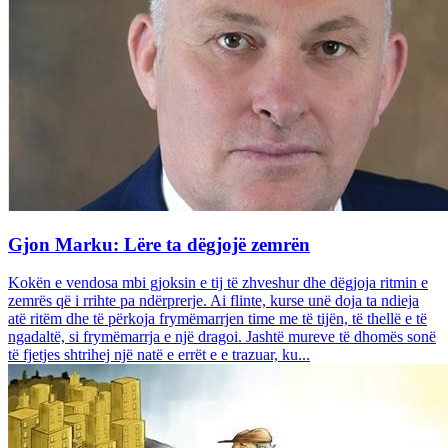
Gjon Marku: Lëre ta dëgjojë zemrën
Kokën e vendosa mbi gjoksin e tij të zhveshur dhe dëgjoja ritmin e
zemrës që i rrihte pa ndërprerje. Ai flinte, kurse unë doja ta ndieja
atë ritëm dhe të përkoja frymëmarrjen time me të tijën, të thellë e të
ngadaltë, si frymëmarrja e një dragoi. Jashtë mureve të dhomës sonë
të fjetjes shtrihej një natë e errët e e trazuar, ku...