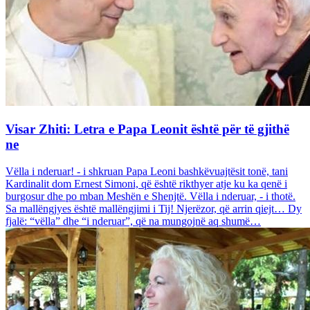
Visar Zhiti: Letra e Papa Leonit është për të gjithë
ne
Vëlla i nderuar! - i shkruan Papa Leoni bashkëvuajtësit tonë, tani
Kardinalit dom Ernest Simoni, që është rikthyer atje ku ka qenë i
burgosur dhe po mban Meshën e Shenjtë. Vëlla i nderuar, - i thotë.
Sa mallëngjyes është mallëngjimi i Tij! Njerëzor, që arrin qiejt… Dy
fjalë: “vëlla” dhe “i nderuar”, që na mungojnë aq shumë…