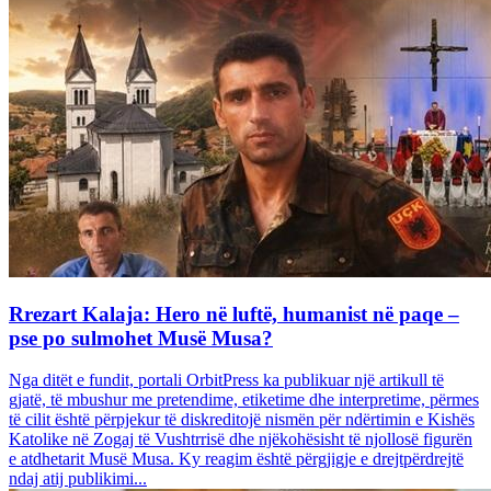
Rrezart Kalaja: Hero në luftë, humanist në paqe –
pse po sulmohet Musë Musa?
Nga ditët e fundit, portali OrbitPress ka publikuar një artikull të
gjatë, të mbushur me pretendime, etiketime dhe interpretime, përmes
të cilit është përpjekur të diskreditojë nismën për ndërtimin e Kishës
Katolike në Zogaj të Vushtrrisë dhe njëkohësisht të njollosë figurën
e atdhetarit Musë Musa. Ky reagim është përgjigje e drejtpërdrejtë
ndaj atij publikimi...