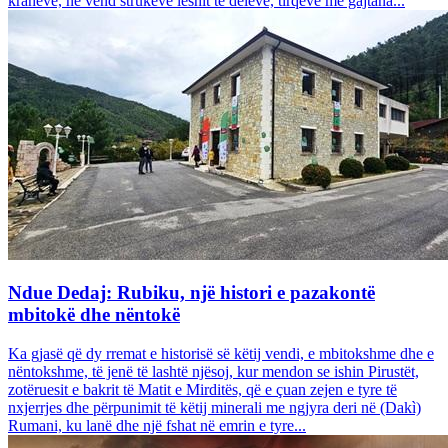
krahëve, në vend strukeve leshit të deleve, tirqëve me gajtana...
Ndue Dedaj: Rubiku, një histori e pazakontë
mbitokë dhe nëntokë
Ka gjasë që dy rremat e historisë së këtij vendi, e mbitokshme dhe e
nëntokshme, të jenë të lashtë njësoj, kur mendon se ishin Pirustët,
zotëruesit e bakrit të Matit e Mirditës, që e çuan zejen e tyre të
nxjerrjes dhe përpunimit të këtij minerali me ngjyra deri në (Dakì)
Rumani, ku lanë dhe një fshat në emrin e tyre...