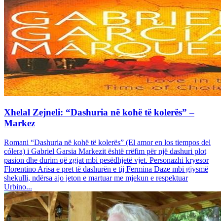
Xhelal Zejneli: “Dashuria në kohë të kolerës” –
Markez
Romani “Dashuria në kohë të kolerës” (El amor en los tiempos del
cólera) i Gabriel Garsia Markezit është rrëfim për një dashuri plot
pasion dhe durim që zgjat mbi pesëdhjetë vjet. Personazhi kryesor
Florentino Arisa e pret të dashurën e tij Fermina Daze mbi gjysmë
shekulli, ndërsa ajo jeton e martuar me mjekun e respektuar
Urbino...