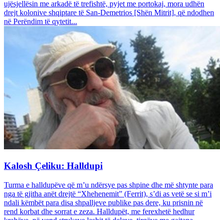
ujësjellësin me arkadë të trefishtë, pyjet me portokaj, mora udhën
drejt kolonive shqiptare të San-Demetrios [Shën Mitrit], që ndodhen
në Perëndim të qytetit...
Kalosh Çeliku: Halldupi
Turma e halldupëve që m’u ndërsye pas shpine dhe më shtynte para
nga të gjitha anët drejtë “Xhehenemit” (Ferrit), s’di as vetë se si m’i
ndali këmbët para disa shpalljeve publike pas dere, ku prisnin në
rend korbat dhe sorrat e zeza. Halldupët, me ferexhetë hedhur