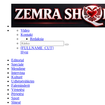
Video
Kontakt
Redaksia
[FULLNAME_CUT]
Hyni
Editorial
Speciale
Mendime
Intervista
Kulturë
Udhëpërshkrim
Faleminderit
Vërtetësi
Përjetësi
Sport
Shtesë