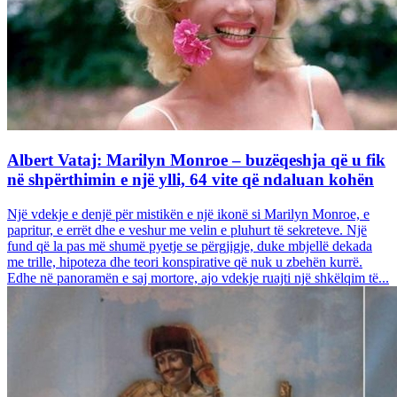
Albert Vataj: Marilyn Monroe – buzëqeshja që u fik
në shpërthimin e një ylli, 64 vite që ndaluan kohën
Një vdekje e denjë për mistikën e një ikonë si Marilyn Monroe, e
papritur, e errët dhe e veshur me velin e pluhurt të sekreteve. Një
fund që la pas më shumë pyetje se përgjigje, duke mbjellë dekada
me trille, hipoteza dhe teori konspirative që nuk u zbehën kurrë.
Edhe në panoramën e saj mortore, ajo vdekje ruajti një shkëlqim të...