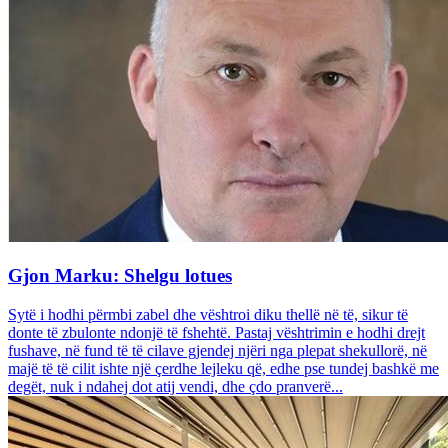
Gjon Marku: Shelgu lotues
Sytë i hodhi përmbi zabel dhe vështroi diku thellë në të, sikur të
donte të zbulonte ndonjë të fshehtë. Pastaj vështrimin e hodhi drejt
fushave, në fund të të cilave gjendej njëri nga plepat shekullorë, në
majë të të cilit ishte një çerdhe lejleku që, edhe pse tundej bashkë me
degët, nuk i ndahej dot atij vendi, dhe çdo pranverë...