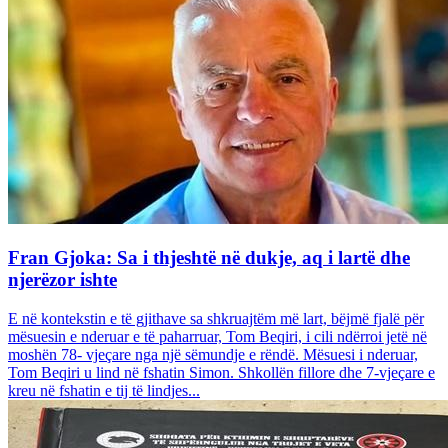
Fran Gjoka: Sa i thjeshtë në dukje, aq i lartë dhe
njerëzor ishte
E në kontekstin e të gjithave sa shkruajtëm më lart, bëjmë fjalë për
mësuesin e nderuar e të paharruar, Tom Beqiri, i cili ndërroi jetë në
moshën 78- vjeçare nga një sëmundje e rëndë. Mësuesi i nderuar,
Tom Beqiri u lind në fshatin Simon. Shkollën fillore dhe 7-vjeçare e
kreu në fshatin e tij të lindjes...