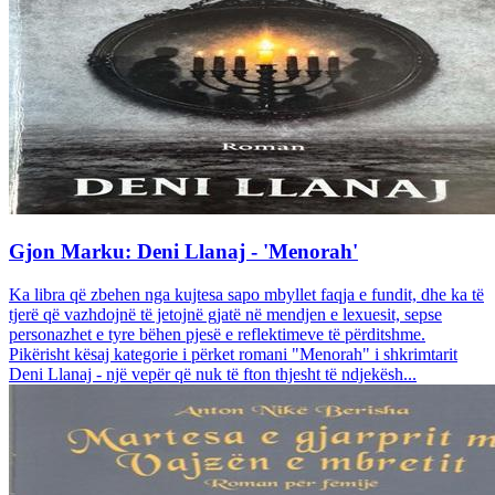
Gjon Marku: Deni Llanaj - 'Menorah'
Ka libra që zbehen nga kujtesa sapo mbyllet faqja e fundit, dhe ka të
tjerë që vazhdojnë të jetojnë gjatë në mendjen e lexuesit, sepse
personazhet e tyre bëhen pjesë e reflektimeve të përditshme.
Pikërisht kësaj kategorie i përket romani "Menorah" i shkrimtarit
Deni Llanaj - një vepër që nuk të fton thjesht të ndjekësh...