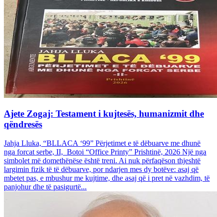
Ajete Zogaj: Testament i kujtesës, humanizmit dhe
qëndresës
Jahja Lluka, “BLLACA ‘99” Përjetimet e të dëbuarve me dhunë
nga forcat serbe, II, Botoi “Office Printy” Prishtinë, 2026 Një nga
simbolet më domethënëse është treni. Ai nuk përfaqëson thjeshtë
largimin fizik të të dëbuarve, por ndarjen mes dy botëve: asaj që
mbetet pas, e mbushur me kujtime, dhe asaj që i pret në vazhdim, të
panjohur dhe të pasigurtë...