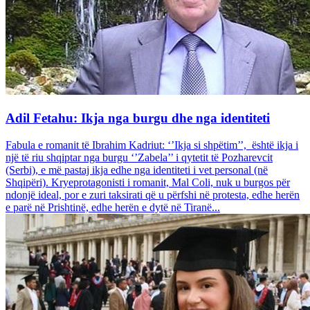
Adil Fetahu: Ikja nga burgu dhe nga identiteti
Fabula e romanit të Ibrahim Kadriut: ‘’Ikja si shpëtim’’, është ikja i
një të riu shqiptar nga burgu ‘’Zabela’’ i qytetit të Pozharevcit
(Serbi), e më pastaj ikja edhe nga identiteti i vet personal (në
Shqipëri). Kryeprotagonisti i romanit, Mal Coli, nuk u burgos për
ndonjë ideal, por e zuri taksirati që u përfshi në protesta, edhe herën
e parë në Prishtinë, edhe herën e dytë në Tiranë...