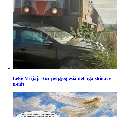
Lekë Mrijaj: Kur përgjegjësia del nga shinat e
trenit