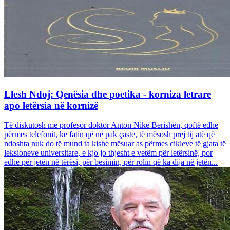
Llesh Ndoj: Qenësia dhe poetika - korniza letrare
apo letërsia në kornizë
Të diskutosh me profesor doktor Anton Nikë Berishën, qoftë edhe
përmes telefonit, ke fatin që në pak çaste, të mësosh prej tij atë që
ndoshta nuk do të mund ta kishe mësuar as përmes cikleve të gjata të
leksioneve universitare, e kjo jo thjesht e vetëm për letërsinë, por
edhe për jetën në tërësi, për besimin, për rolin që ka dija në jetën...