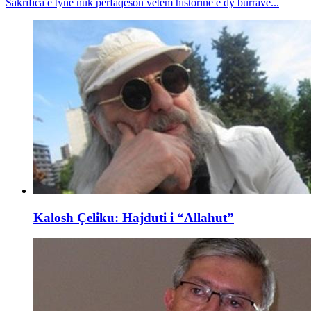
Sakrifica e tyne nuk përfaqëson vetëm historinë e dy burrave...
Kalosh Çeliku: Hajduti i “Allahut”