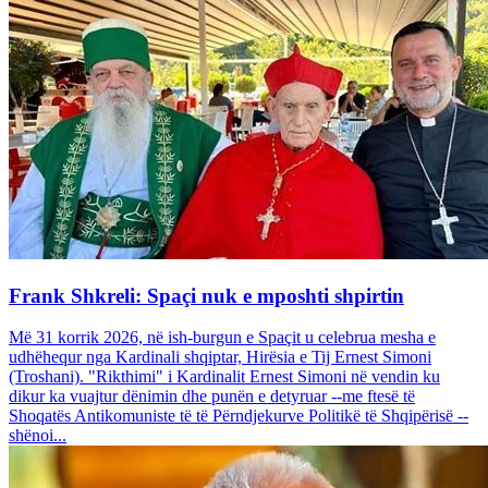
Frank Shkreli: Spaçi nuk e mposhti shpirtin
Më 31 korrik 2026, në ish-burgun e Spaçit u celebrua mesha e
udhëhequr nga Kardinali shqiptar, Hirësia e Tij Ernest Simoni
(Troshani). "Rikthimi" i Kardinalit Ernest Simoni në vendin ku
dikur ka vuajtur dënimin dhe punën e detyruar --me ftesë të
Shoqatës Antikomuniste të të Përndjekurve Politikë të Shqipërisë --
shënoi...