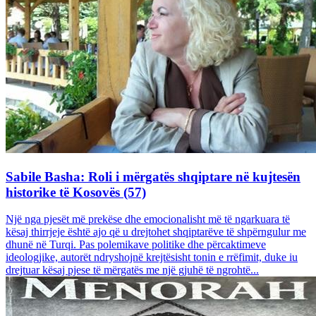
Sabile Basha: Roli i mërgatës shqiptare në kujtesën
historike të Kosovës (57)
Një nga pjesët më prekëse dhe emocionalisht më të ngarkuara të
kësaj thirrjeje është ajo që u drejtohet shqiptarëve të shpërngulur me
dhunë në Turqi. Pas polemikave politike dhe përcaktimeve
ideologjike, autorët ndryshojnë krejtësisht tonin e rrëfimit, duke iu
drejtuar kësaj pjese të mërgatës me një gjuhë të ngrohtë...