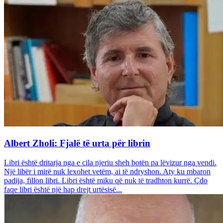
Albert Zholi: Fjalë të urta për librin
Libri është dritarja nga e cila njeriu sheh botën pa lëvizur nga vendi.
Një libër i mirë nuk lexohet vetëm, ai të ndryshon. Aty ku mbaron
padija, fillon libri. Libri është miku që nuk të tradhton kurrë. Çdo
faqe libri është një hap drejt urtësisë...