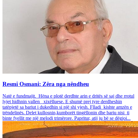
Resmi Osmani: Zëra nga nëndheu
Natë e fundmajit. Hëna e plotë derdhte arin e dritës së saj dhe rrotul
lyjet hidhnin vallen xixëlluese. E shumë prej tyre derdheshin
tatëpjetë sa bariut i dukedhin si një shi yjesh. Flladi kishte amzën e
trëndelinës. Delet kullosnin,kumborët tingëllonin dhe bariu nisi ti
binte fyellit me një melodi trimërore. Papritur, atij ju bë se dëgjoi...