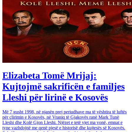
Elizabeta Tomë Mrijaj:
Kujtojmë sakrificën e familjes
Lleshi për lirinë e Kosovës
Më 7 gusht 1998, në njanën prej periudhave ma të vështira të luftës
për çlirimin e Kosovës, në Vraniq të Gjakovës ranë Mark Tunë
Lleshi dhe Kolë Gjon Lleshi. Njëzet e tetë vjet ma vonë, emnat e
tyne vazhdojnë me qenë pjesë e historisë dhe kujtesës së Kosovës.