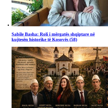
Sabile Basha: Roli i mërgatës shqiptare në
kujtesën historike të Kosovës (58)