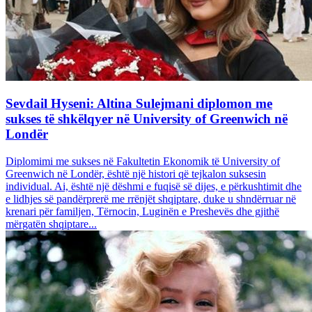
Sevdail Hyseni: Altina Sulejmani diplomon me
sukses të shkëlqyer në University of Greenwich në
Londër
Diplomimi me sukses në Fakultetin Ekonomik të University of
Greenwich në Londër, është një histori që tejkalon suksesin
individual. Ai, është një dëshmi e fuqisë së dijes, e përkushtimit dhe
e lidhjes së pandërprerë me rrënjët shqiptare, duke u shndërruar në
krenari për familjen, Tërnocin, Luginën e Preshevës dhe gjithë
mërgatën shqiptare...