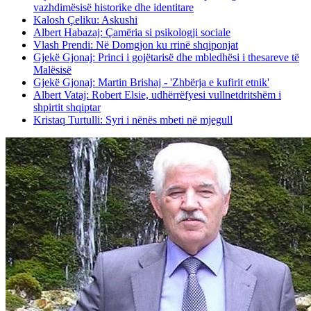
vazhdimësisë historike dhe identitare
Kalosh Çeliku: Askushi
Albert Habazaj: Çamëria si psikologji sociale
Vlash Prendi: Në Domgjon ku rrinë shqiponjat
Gjekë Gjonaj: Princi i gojëtarisë dhe mbledhësi i thesareve të
Malësisë
Gjekë Gjonaj: Martin Brishaj - 'Zhbërja e kufirit etnik'
Albert Vataj: Robert Elsie, udhërrëfyesi vullnetdritshëm i
shpirtit shqiptar
Kristaq Turtulli: Syri i nënës mbeti në mjegull