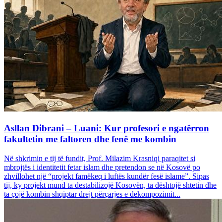
Asllan Dibrani – Luani: Kur profesori e ngatërron
fakultetin me faltoren dhe fenë me kombin
Në shkrimin e tij të fundit, Prof. Milazim Krasniqi paraqitet si
mbrojtës i identitetit fetar islam dhe pretendon se në Kosovë po
zhvillohet një “projekt famëkeq i luftës kundër fesë islame”. Sipas
tij, ky projekt mund ta destabilizojë Kosovën, ta dështojë shtetin dhe
ta çojë kombin shqiptar drejt përçarjes e dekompozimit...