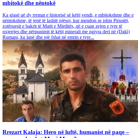
mbitokë dhe nëntokë
Ka gjasë që dy rremat e historisë së këtij vendi, e mbitokshme dhe e
nëntokshme, të jenë të lashtë njësoj, kur mendon se ishin Pirustët,
zotëruesit e bakrit të Matit e Mirditës, që e çuan zejen e tyre të
nxjerrjes dhe përpunimit të këtij minerali me ngjyra deri në (Dakì)
Rumani, ku lanë dhe një fshat në emrin e tyre...
Rrezart Kalaja: Hero në luftë, humanist në paqe –