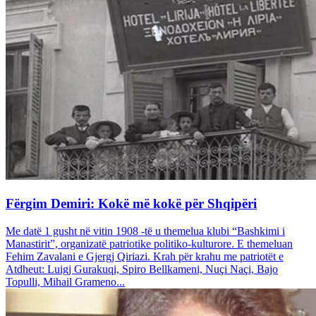
Fërgim Demiri: Kokë më kokë për Shqipëri
Me datë 1 gusht në vitin 1908 -të u themelua klubi “Bashkimi i
Manastirit”, organizatë patriotike politiko-kulturore. E themeluan
Fehim Zavalani e Gjergj Qiriazi. Krah për krahu me patriotët e
Atdheut: Luigj Gurakuqi, Spiro Bellkameni, Nuçi Naçi, Bajo
Topulli, Mihail Grameno...