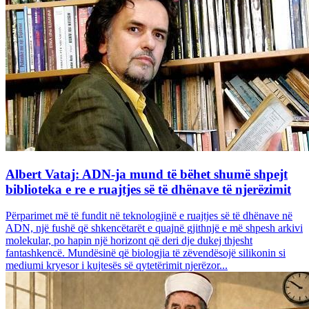
Albert Vataj: ADN-ja mund të bëhet shumë shpejt
biblioteka e re e ruajtjes së të dhënave të njerëzimit
Përparimet më të fundit në teknologjinë e ruajtjes së të dhënave në
ADN, një fushë që shkencëtarët e quajnë gjithnjë e më shpesh arkivi
molekular, po hapin një horizont që deri dje dukej thjesht
fantashkencë. Mundësinë që biologjia të zëvendësojë silikonin si
mediumi kryesor i kujtesës së qytetërimit njerëzor...