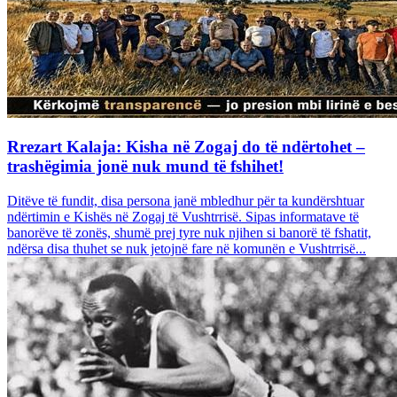
Rrezart Kalaja: Kisha në Zogaj do të ndërtohet –
trashëgimia jonë nuk mund të fshihet!
Ditëve të fundit, disa persona janë mbledhur për ta kundërshtuar
ndërtimin e Kishës në Zogaj të Vushtrrisë. Sipas informatave të
banorëve të zonës, shumë prej tyre nuk njihen si banorë të fshatit,
ndërsa disa thuhet se nuk jetojnë fare në komunën e Vushtrrisë...