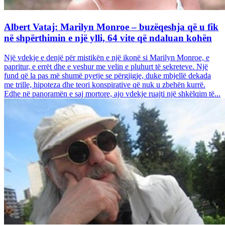
Albert Vataj: Marilyn Monroe – buzëqeshja që u fik
në shpërthimin e një ylli, 64 vite që ndaluan kohën
Një vdekje e denjë për mistikën e një ikonë si Marilyn Monroe, e
papritur, e errët dhe e veshur me velin e pluhurt të sekreteve. Një
fund që la pas më shumë pyetje se përgjigje, duke mbjellë dekada
me trille, hipoteza dhe teori konspirative që nuk u zbehën kurrë.
Edhe në panoramën e saj mortore, ajo vdekje ruajti një shkëlqim të...