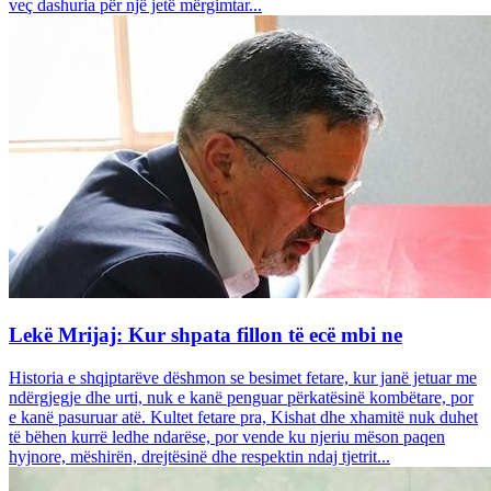
veç dashuria për një jetë mërgimtar...
Lekë Mrijaj: Kur shpata fillon të ecë mbi ne
Historia e shqiptarëve dëshmon se besimet fetare, kur janë jetuar me
ndërgjegje dhe urti, nuk e kanë penguar përkatësinë kombëtare, por
e kanë pasuruar atë. Kultet fetare pra, Kishat dhe xhamitë nuk duhet
të bëhen kurrë ledhe ndarëse, por vende ku njeriu mëson paqen
hyjnore, mëshirën, drejtësinë dhe respektin ndaj tjetrit...