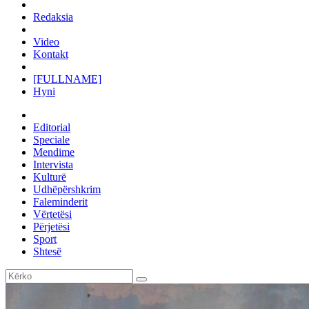
Redaksia
Video
Kontakt
[FULLNAME]
Hyni
Editorial
Speciale
Mendime
Intervista
Kulturë
Udhëpërshkrim
Faleminderit
Vërtetësi
Përjetësi
Sport
Shtesë