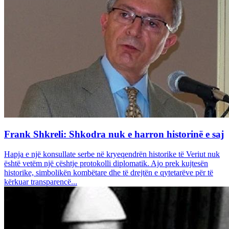
Frank Shkreli: Shkodra nuk e harron historinë e saj
Hapja e një konsullate serbe në kryeqendrën historike të Veriut nuk
është vetëm një çështje protokolli diplomatik. Ajo prek kujtesën
historike, simbolikën kombëtare dhe të drejtën e qytetarëve për të
kërkuar transparencë...