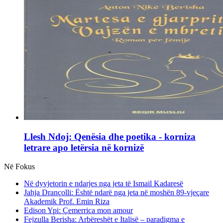
Llesh Ndoj: Qenësia dhe poetika - korniza
letrare apo letërsia në kornizë
Në Fokus
Në dyvjetorin e ndarjes nga jeta të Ismail Kadaresë
Jahja Drançolli: Është ndarë nga jeta në moshën 89-vjeçare
Akademik Prof. Emin Riza
Edison Ypi: Çemerrica mon amour
Fejzulla Berisha: Arbëreshët e Italisë – paradigma e