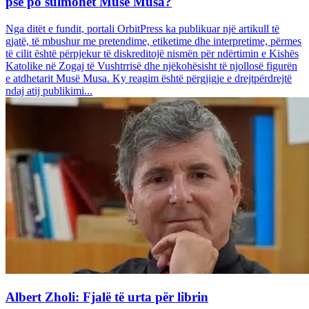
pse po sulmohet Musë Musa?
Nga ditët e fundit, portali OrbitPress ka publikuar një artikull të
gjatë, të mbushur me pretendime, etiketime dhe interpretime, përmes
të cilit është përpjekur të diskreditojë nismën për ndërtimin e Kishës
Katolike në Zogaj të Vushtrrisë dhe njëkohësisht të njollosë figurën
e atdhetarit Musë Musa. Ky reagim është përgjigje e drejtpërdrejtë
ndaj atij publikimi...
Albert Zholi: Fjalë të urta për librin