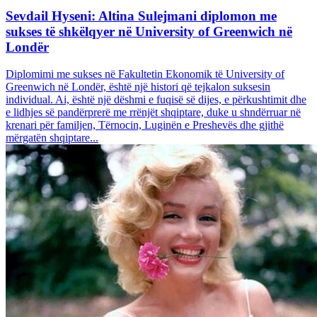
Sevdail Hyseni: Altina Sulejmani diplomon me
sukses të shkëlqyer në University of Greenwich në
Londër
Diplomimi me sukses në Fakultetin Ekonomik të University of
Greenwich në Londër, është një histori që tejkalon suksesin
individual. Ai, është një dëshmi e fuqisë së dijes, e përkushtimit dhe
e lidhjes së pandërprerë me rrënjët shqiptare, duke u shndërruar në
krenari për familjen, Tërnocin, Luginën e Preshevës dhe gjithë
mërgatën shqiptare...