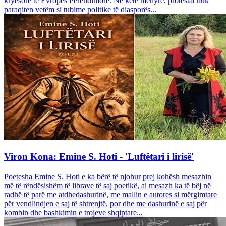
kryesore të Evropës Perëndimore. Në këtë mënyrë, protestat nuk
paraqiten vetëm si tubime politike të diasporës...
Viron Kona: Emine S. Hoti - 'Luftëtari i lirisë'
Poetesha Emine S. Hoti e ka bërë të njohur prej kohësh mesazhin
më të rëndësishëm të librave të saj poetikë, ai mesazh ka të bëj në
radhë të parë me atdhedashurinë, me mallin e autores si mërgimtare
për vendlindjen e saj të shtrenjtë, por dhe me dashurinë e saj për
kombin dhe bashkimin e trojeve shqiptare...