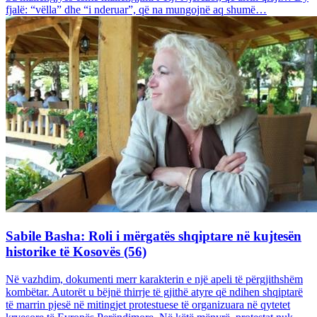
fjalë: “vëlla” dhe “i nderuar”, që na mungojnë aq shumë…
Sabile Basha: Roli i mërgatës shqiptare në kujtesën
historike të Kosovës (56)
Në vazhdim, dokumenti merr karakterin e një apeli të përgjithshëm
kombëtar. Autorët u bëjnë thirrje të gjithë atyre që ndihen shqiptarë
të marrin pjesë në mitingjet protestuese të organizuara në qytetet