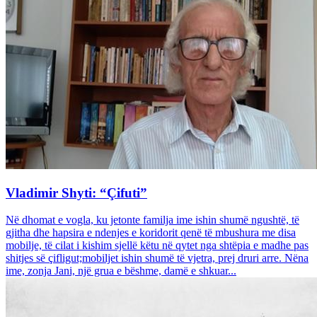
Vladimir Shyti: “Çifuti”
Në dhomat e vogla, ku jetonte familja ime ishin shumë ngushtë, të
gjitha dhe hapsira e ndenjes e koridorit qenë të mbushura me disa
mobilje, të cilat i kishim sjellë këtu në qytet nga shtëpia e madhe pas
shitjes së çifligut;mobiljet ishin shumë të vjetra, prej druri arre. Nëna
ime, zonja Jani, një grua e bëshme, damë e shkuar...