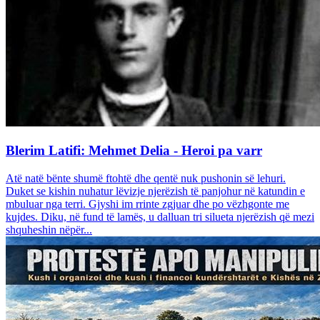
Blerim Latifi: Mehmet Delia - Heroi pa varr
Atë natë bënte shumë ftohtë dhe qentë nuk pushonin së lehuri.
Duket se kishin nuhatur lëvizje njerëzish të panjohur në katundin e
mbuluar nga terri. Gjyshi im rrinte zgjuar dhe po vëzhgonte me
kujdes. Diku, në fund të lamës, u dalluan tri silueta njerëzish që mezi
shquheshin nëpër...