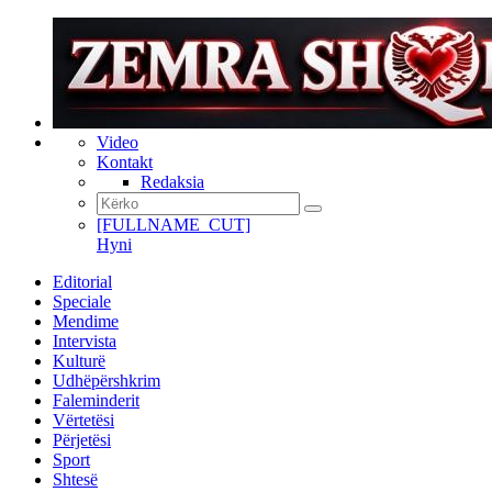
Video
Kontakt
Redaksia
[FULLNAME_CUT]
Hyni
Editorial
Speciale
Mendime
Intervista
Kulturë
Udhëpërshkrim
Faleminderit
Vërtetësi
Përjetësi
Sport
Shtesë