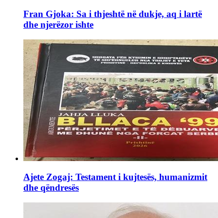
Fran Gjoka: Sa i thjeshtë në dukje, aq i lartë
dhe njerëzor ishte
Ajete Zogaj: Testament i kujtesës, humanizmit
dhe qëndresës