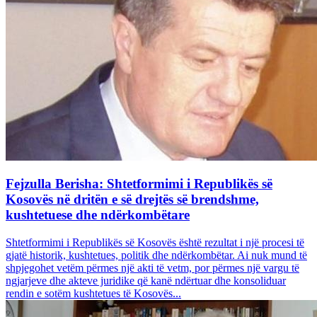
Fejzulla Berisha: Shtetformimi i Republikës së
Kosovës në dritën e së drejtës së brendshme,
kushtetuese dhe ndërkombëtare
Shtetformimi i Republikës së Kosovës është rezultat i një procesi të
gjatë historik, kushtetues, politik dhe ndërkombëtar. Ai nuk mund të
shpjegohet vetëm përmes një akti të vetm, por përmes një vargu të
ngjarjeve dhe akteve juridike që kanë ndërtuar dhe konsoliduar
rendin e sotëm kushtetues të Kosovës...