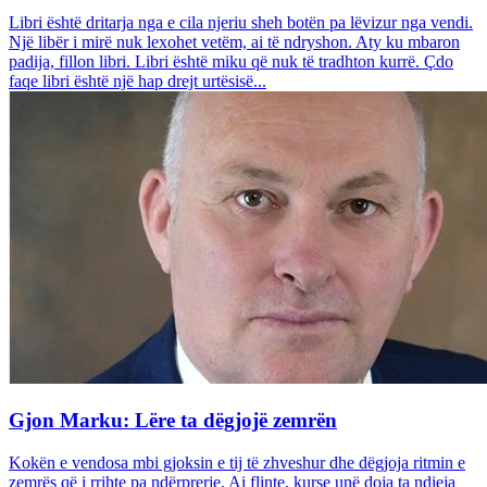
Libri është dritarja nga e cila njeriu sheh botën pa lëvizur nga vendi.
Një libër i mirë nuk lexohet vetëm, ai të ndryshon. Aty ku mbaron
padija, fillon libri. Libri është miku që nuk të tradhton kurrë. Çdo
faqe libri është një hap drejt urtësisë...
Gjon Marku: Lëre ta dëgjojë zemrën
Kokën e vendosa mbi gjoksin e tij të zhveshur dhe dëgjoja ritmin e
zemrës që i rrihte pa ndërprerje. Ai flinte, kurse unë doja ta ndieja