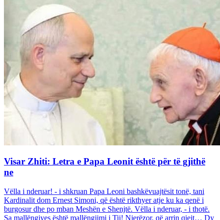
Visar Zhiti: Letra e Papa Leonit është për të gjithë
ne
Vëlla i nderuar! - i shkruan Papa Leoni bashkëvuajtësit tonë, tani
Kardinalit dom Ernest Simoni, që është rikthyer atje ku ka qenë i
burgosur dhe po mban Meshën e Shenjtë. Vëlla i nderuar, - i thotë.
Sa mallëngjyes është mallëngjimi i Tij! Njerëzor, që arrin qiejt… Dy