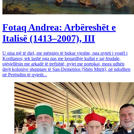
Fotaq Andrea: Arbëreshët e
Italisë (1413–2007), III
U nisa një të diel, me mëngjes të bukur vjeshte, nga qyteti i vogël i
Korilianos; tek lashë nga pas me keqardhje kullat e saj feudale,
ujësjellësin me arkadë të trefishtë, pyjet me portokaj, mora udhën
drejt kolonive shqiptare të San-Demetrios [Shën Mitrit], që ndodhen
në Perëndim të qytetit...