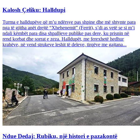
Kalosh Çeliku: Halldupi
Turma e halldupëve që m’u ndërsye pas shpine dhe më shtynte para
nga të gjitha anët drejtë “Xhehenemit” (Ferrit), s’di as vetë se si m’i
ndali këmbët para disa shpalljeve publike pas dere, ku prisnin në
rend korbat dhe sorrat e zeza. Halldupët, me ferexhetë hedhur
krahëve, në vend strukeve leshit të deleve, tirqëve me gajtana...
Ndue Dedaj: Rubiku, një histori e pazakontë