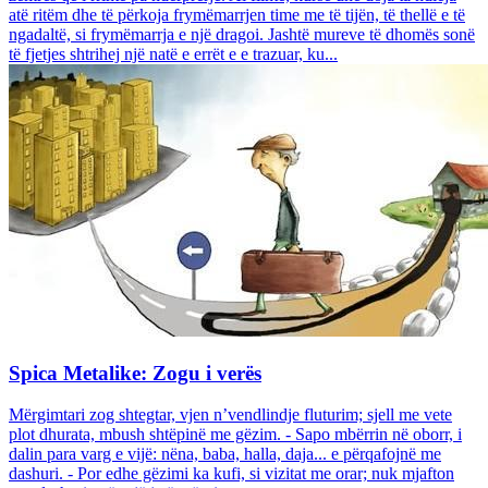
atë ritëm dhe të përkoja frymëmarrjen time me të tijën, të thellë e të
ngadaltë, si frymëmarrja e një dragoi. Jashtë mureve të dhomës sonë
të fjetjes shtrihej një natë e errët e e trazuar, ku...
Spica Metalike: Zogu i verës
Mërgimtari zog shtegtar, vjen n’vendlindje fluturim; sjell me vete
plot dhurata, mbush shtëpinë me gëzim. - Sapo mbërrin në oborr, i
dalin para varg e vijë: nëna, baba, halla, daja... e përqafojnë me
dashuri. - Por edhe gëzimi ka kufi, si vizitat me orar; nuk mjafton