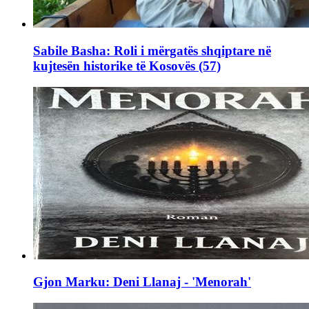
Sabile Basha: Roli i mërgatës shqiptare në
kujtesën historike të Kosovës (57)
Gjon Marku: Deni Llanaj - 'Menorah'