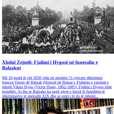
Xhelal Zejneli: Fjalimi i Hygosë në funeralin e
Balzakut
Më 18 gusht të viti 1850 vdiq në moshën 51-vjeçare shkrimtari
francez Onore dë Balzak (Honoré de Balzac). Fjalimin e varrimit e
mbajti Viktor Hygo (Victor Hugo, 1802-1885). Fjalimi i Hygos ishte
tronditës. Ai tha se Balzaku ka qenë pjesë e brezit të fuqishëm të
shkrimtarëve të shekullit XIX dhe se emri i tij do të mbetet...