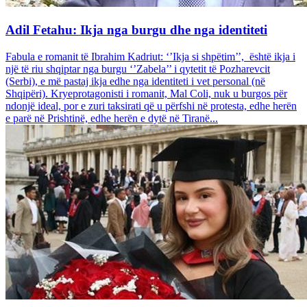
Adil Fetahu: Ikja nga burgu dhe nga identiteti
Fabula e romanit të Ibrahim Kadriut: ‘’Ikja si shpëtim’’, është ikja i
një të riu shqiptar nga burgu ‘’Zabela’’ i qytetit të Pozharevcit
(Serbi), e më pastaj ikja edhe nga identiteti i vet personal (në
Shqipëri). Kryeprotagonisti i romanit, Mal Coli, nuk u burgos për
ndonjë ideal, por e zuri taksirati që u përfshi në protesta, edhe herën
e parë në Prishtinë, edhe herën e dytë në Tiranë...