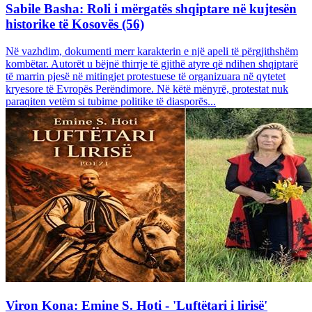
Sabile Basha: Roli i mërgatës shqiptare në kujtesën
historike të Kosovës (56)
Në vazhdim, dokumenti merr karakterin e një apeli të përgjithshëm
kombëtar. Autorët u bëjnë thirrje të gjithë atyre që ndihen shqiptarë
të marrin pjesë në mitingjet protestuese të organizuara në qytetet
kryesore të Evropës Perëndimore. Në këtë mënyrë, protestat nuk
paraqiten vetëm si tubime politike të diasporës...
Viron Kona: Emine S. Hoti - 'Luftëtari i lirisë'