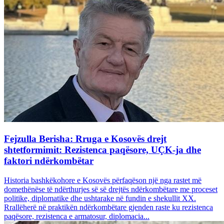
Fejzulla Berisha: Rruga e Kosovës drejt
shtetformimit: Rezistenca paqësore, UÇK-ja dhe
faktori ndërkombëtar
Historia bashkëkohore e Kosovës përfaqëson një nga rastet më
domethënëse të ndërthurjes së së drejtës ndërkombëtare me proceset
politike, diplomatike dhe ushtarake në fundin e shekullit XX.
Rrallëherë në praktikën ndërkombëtare gjenden raste ku rezistenca
paqësore, rezistenca e armatosur, diplomacia...