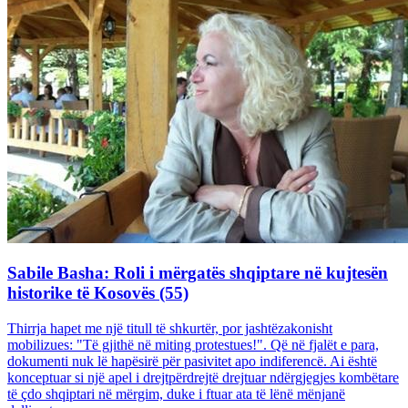
Sabile Basha: Roli i mërgatës shqiptare në kujtesën
historike të Kosovës (55)
Thirrja hapet me një titull të shkurtër, por jashtëzakonisht
mobilizues: "Të gjithë në miting protestues!". Që në fjalët e para,
dokumenti nuk lë hapësirë për pasivitet apo indiferencë. Ai është
konceptuar si një apel i drejtpërdrejtë drejtuar ndërgjegjes kombëtare
të çdo shqiptari në mërgim, duke i ftuar ata të lënë mënjanë