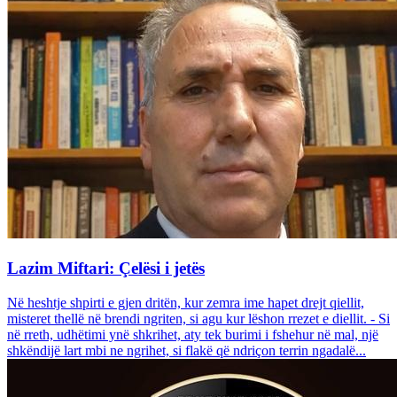
Lazim Miftari: Çelësi i jetës
Në heshtje shpirti e gjen dritën, kur zemra ime hapet drejt qiellit,
misteret thellë në brendi ngriten, si agu kur lëshon rrezet e diellit. - Si
në rreth, udhëtimi ynë shkrihet, aty tek burimi i fshehur në mal, një
shkëndijë lart mbi ne ngrihet, si flakë që ndriçon terrin ngadalë...