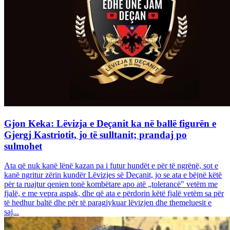
Gjon Keka: Lëvizja e Deçanit ka në ballë figurën e
Gjergj Kastriotit, jo të sulltanit; prandaj po
sulmohet
Ata që nuk kanë lënë kazan pa i futur hundët e për të ngrënë, sot e
kanë ngritur zërin kundër Lëvizjes së Deçanit, jo se ata e bëjnë këtë
për ta ruajtur qenien tonë kombëtare apo atë „tolerancë" vetëm me
fjalë, e me vepra aspak, dhe që ata e përdorin këtë fjalë vetëm sa për
të hedhur baltë dhe për të paragjykuar lëvizjen dhe themeluesit e
saj...