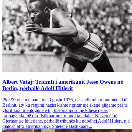
Albert Vataj: Triumfi i amerikanit Jesse Owens në
Berlin, përballë Adolf Hitlerit
Plot 90 vite më parë, më 3 gusht 1936, në stadiumin monumental të
Berlinit, aty ku regjimi nazist kishte ngritur një skenë gjigante për të
glorifikuar ideologjinë e tij, historia mori një kthesë që as
propaganda më e sofistikuar nuk mundi ta ndalte. Në zemër të
Gjermanisë hitleriane, përballë tribunës ku ndodhej Adolf Hitleri, një
djalosh afro-amerikan nga Shtetet e Bashkuara...