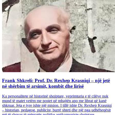
Frank Shkreli: Prof. Dr. Rexhep Krasniqi – një jetë
në shërbim të arsimit, kombit dhe lirisë
Ka personalitete në historinë shqiptare, veprimtaria e të cilëve nuk
mund të matet vetëm me postet që mbajtën apo me librat që kanë
shkruar. Jeta e tyre ishte një mision. I tillë ishte Dr. Rexhep Krasniqi
– historian, pedagog, publicist, burrë shteti dhe një nga udhëheqësit
më të shquar të mërgatës politike antikomuniste shqiptare...