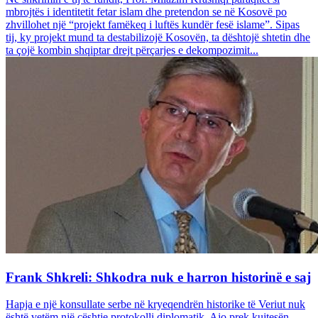
mbrojtës i identitetit fetar islam dhe pretendon se në Kosovë po
zhvillohet një “projekt famëkeq i luftës kundër fesë islame”. Sipas
tij, ky projekt mund ta destabilizojë Kosovën, ta dështojë shtetin dhe
ta çojë kombin shqiptar drejt përçarjes e dekompozimit...
Frank Shkreli: Shkodra nuk e harron historinë e saj
Hapja e një konsullate serbe në kryeqendrën historike të Veriut nuk
është vetëm një çështje protokolli diplomatik. Ajo prek kujtesën