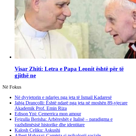
Visar Zhiti: Letra e Papa Leonit është për të
gjithë ne
Në Fokus
Në dyvjetorin e ndarjes nga jeta të Ismail Kadaresë
Jahja Drançolli: Është ndarë nga jeta në moshën 89-vjeçare
Akademik Prof. Emin Riza
Edison Ypi: Çemerrica mon amour
Fejzulla Berisha: Arbëreshët e Italisë – paradigma e
vazhdimësisë historike dhe identitare
Kalosh Çeliku: Askushi
Albert Habazaj: Çamëria si psikologji sociale