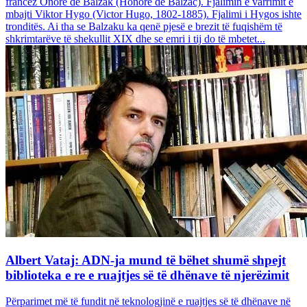
francez Onore dë Balzak (Honoré de Balzac). Fjalimin e varrimit e
mbajti Viktor Hygo (Victor Hugo, 1802-1885). Fjalimi i Hygos ishte
tronditës. Ai tha se Balzaku ka qenë pjesë e brezit të fuqishëm të
shkrimtarëve të shekullit XIX dhe se emri i tij do të mbetet...
Albert Vataj: ADN-ja mund të bëhet shumë shpejt
biblioteka e re e ruajtjes së të dhënave të njerëzimit
Përparimet më të fundit në teknologjinë e ruajtjes së të dhënave në