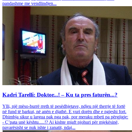
pandashme me vendlindjen...
Kadri Tarelli: Doktor...! – Ku ta pres faturën...?
Ylli, një mëso-burrë rreth të pesëdhjetave, ndjeu një therrje të fortë
në fund të barkut, në anën e djathë. E vuri dorën dhe e ngjeshi fort.
Dhimbja sikur u largua pak nga pak, por meraku mbeti pa përgjigje:
- Ç’pata unë kështu.....!? Ai kishte mjaft njohuri për mjekësinë,
pavarësisht se nuk ishte i zanatit, ndaj...