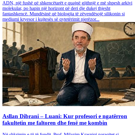
ADN, një fushë që shkencëtarët e quajnë gjithnjë e më shpesh arkivi
molekular, po hapin një horizont që deri dje dukej thjesht
fantashkencë. Mundësinë që biologjia të zëvendësojë silikonin si
mediumi kryesor i kujtesës së qytetërimit njerëzor...
Asllan Dibrani – Luani: Kur profesori e ngatërron
fakultetin me faltoren dhe fenë me kombin
Në shkrimin e tij të fundit, Prof. Milazim Krasniqi paraqitet si