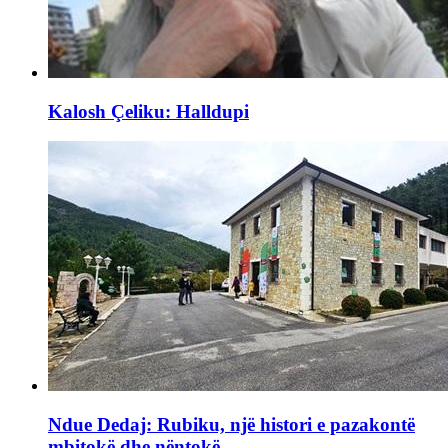
Kalosh Çeliku: Halldupi
Ndue Dedaj: Rubiku, një histori e pazakontë
mbitokë dhe nëntokë