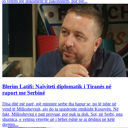
jo vetëm një dokument të zakonshëm, por një...
Blerim Latifi: Naiviteti diplomatik i Tiranës në
raport me Serbinë
Disa ditë më parë, një ministre serbe tha hapur se, po të ishte në
vend të Millosheviqit, ajo do ta spastronte etnikisht Kosovën. Në
fakt, Millosheviqi e pati provuar, por nuk ia doli. Sot, në Serbi, nga
shumica, e vetmja vërejtje që i bëhet është se ai dështoi në këtë
drejtim...