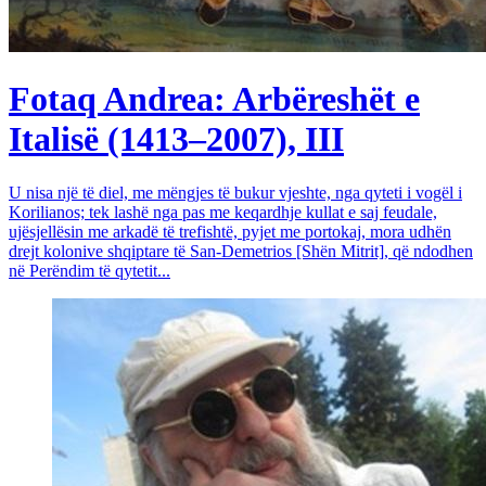
Fotaq Andrea: Arbëreshët e
Italisë (1413–2007), III
U nisa një të diel, me mëngjes të bukur vjeshte, nga qyteti i vogël i
Korilianos; tek lashë nga pas me keqardhje kullat e saj feudale,
ujësjellësin me arkadë të trefishtë, pyjet me portokaj, mora udhën
drejt kolonive shqiptare të San-Demetrios [Shën Mitrit], që ndodhen
në Perëndim të qytetit...