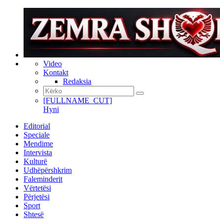
Video
Kontakt
Redaksia
[FULLNAME_CUT]
Hyni
Editorial
Speciale
Mendime
Intervista
Kulturë
Udhëpërshkrim
Faleminderit
Vërtetësi
Përjetësi
Sport
Shtesë