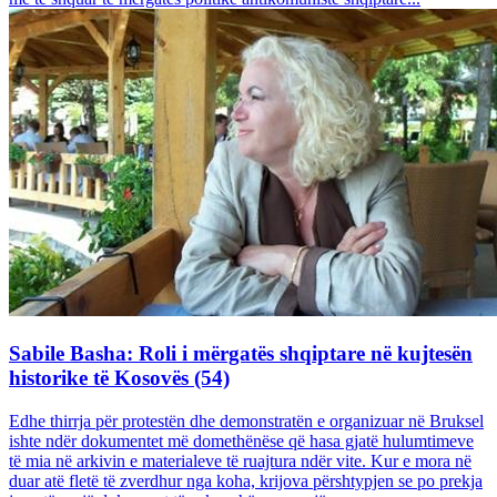
Sabile Basha: Roli i mërgatës shqiptare në kujtesën
historike të Kosovës (54)
Edhe thirrja për protestën dhe demonstratën e organizuar në Bruksel
ishte ndër dokumentet më domethënëse që hasa gjatë hulumtimeve
të mia në arkivin e materialeve të ruajtura ndër vite. Kur e mora në
duar atë fletë të zverdhur nga koha, krijova përshtypjen se po prekja