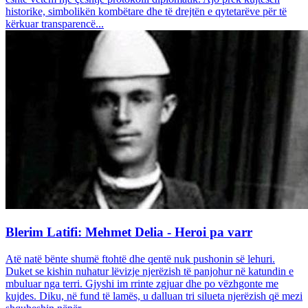
historike, simbolikën kombëtare dhe të drejtën e qytetarëve për të
kërkuar transparencë...
Blerim Latifi: Mehmet Delia - Heroi pa varr
Atë natë bënte shumë ftohtë dhe qentë nuk pushonin së lehuri.
Duket se kishin nuhatur lëvizje njerëzish të panjohur në katundin e
mbuluar nga terri. Gjyshi im rrinte zgjuar dhe po vëzhgonte me
kujdes. Diku, në fund të lamës, u dalluan tri silueta njerëzish që mezi