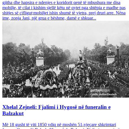
gjitha dhe hapsira e ndenjes e koridorit qenë të mbushura me disa
mobilje, të cilat i kishim sjellë këtu në qytet nga shtëpia e madhe pas
shitjes së çifligut;mobiljet ishin shumë të vjetra, prej druri arre. Nëna
ime, zonja Jani, një grua e bëshme, damë e shkuar...
Xhelal Zejneli: Fjalimi i Hygosë në funeralin e
Balzakut
Më 18 gusht të viti 1850 vdiq në moshën 51-vjeçare shkrimtari