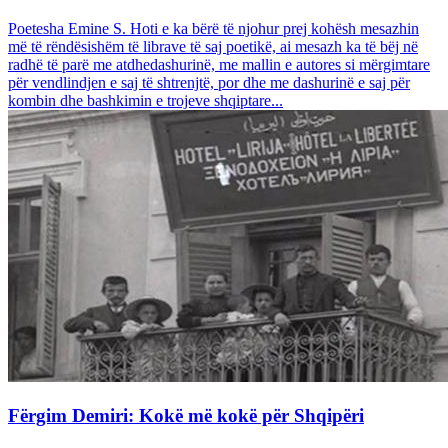
Poetesha Emine S. Hoti e ka bërë të njohur prej kohësh mesazhin
më të rëndësishëm të librave të saj poetikë, ai mesazh ka të bëj në
radhë të parë me atdhedashurinë, me mallin e autores si mërgimtare
për vendlindjen e saj të shtrenjtë, por dhe me dashurinë e saj për
kombin dhe bashkimin e trojeve shqiptare...
Fërgim Demiri: Kokë më kokë për Shqipëri