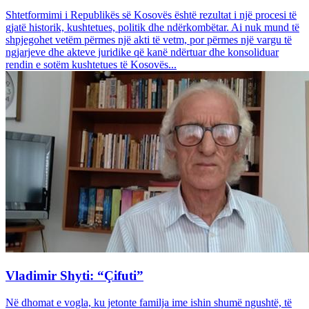
Shtetformimi i Republikës së Kosovës është rezultat i një procesi të
gjatë historik, kushtetues, politik dhe ndërkombëtar. Ai nuk mund të
shpjegohet vetëm përmes një akti të vetm, por përmes një vargu të
ngjarjeve dhe akteve juridike që kanë ndërtuar dhe konsoliduar
rendin e sotëm kushtetues të Kosovës...
Vladimir Shyti: “Çifuti”
Në dhomat e vogla, ku jetonte familja ime ishin shumë ngushtë, të