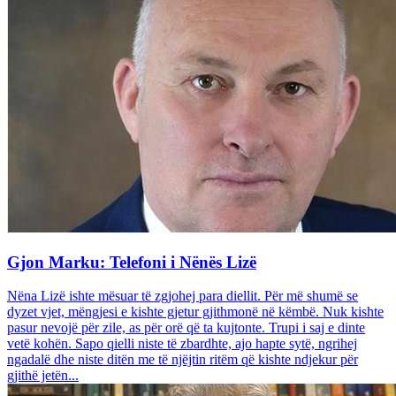
Gjon Marku: Telefoni i Nënës Lizë
Nëna Lizë ishte mësuar të zgjohej para diellit. Për më shumë se
dyzet vjet, mëngjesi e kishte gjetur gjithmonë në këmbë. Nuk kishte
pasur nevojë për zile, as për orë që ta kujtonte. Trupi i saj e dinte
vetë kohën. Sapo qielli niste të zbardhte, ajo hapte sytë, ngrihej
ngadalë dhe niste ditën me të njëjtin ritëm që kishte ndjekur për
gjithë jetën...