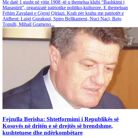
Me datë 1 gusht në vitin 1908 -të u themelua klubi “Bashkimi i
Manastirit”, organizatë patriotike politiko-kulturore. E themeluan
Fehim Zavalani e Gjergj Qiriazi. Krah për krahu me patriotët e
Atdheut: Luigj Gurakuqi, Spiro Bellkameni, Nuçi Naçi, Bajo
Topulli, Mihail Grameno...
Fejzulla Berisha: Shtetformimi i Republikës së
Kosovës në dritën e së drejtës së brendshme,
kushtetuese dhe ndërkombëtare