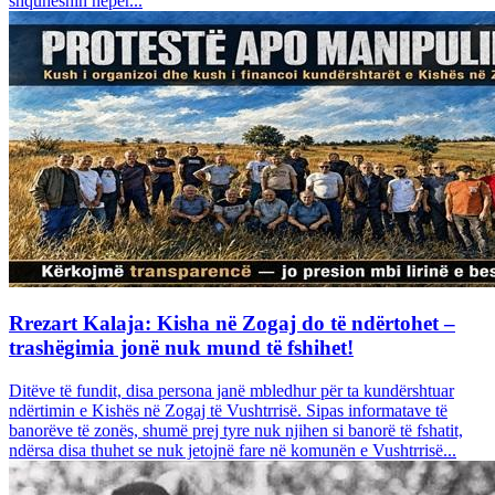
shquheshin nëpër...
Rrezart Kalaja: Kisha në Zogaj do të ndërtohet –
trashëgimia jonë nuk mund të fshihet!
Ditëve të fundit, disa persona janë mbledhur për ta kundërshtuar
ndërtimin e Kishës në Zogaj të Vushtrrisë. Sipas informatave të
banorëve të zonës, shumë prej tyre nuk njihen si banorë të fshatit,
ndërsa disa thuhet se nuk jetojnë fare në komunën e Vushtrrisë...