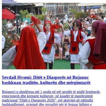
dallimet...
Sevdail Hyseni: Ditët e Diasporës në Bujanoc
bashkuan traditën, kulturën dhe mërgimtarët
Bujanoci u shndërrua më 1 gusht në një qendër të gjallë festimesh,
emocionesh dhe krenarie kulturore, në kuadër të manifestimit
tradicional “Ditët e Diasporës 2026”, një aktivitet që mblodhi
bashkatdhetarë, qytetarë dhe mysafirë për të festuar lidhjen e