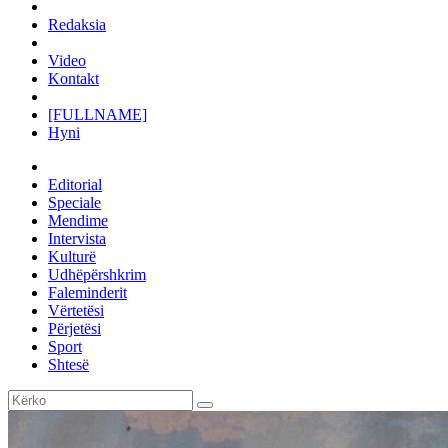
Redaksia
Video
Kontakt
[FULLNAME]
Hyni
Editorial
Speciale
Mendime
Intervista
Kulturë
Udhëpërshkrim
Faleminderit
Vërtetësi
Përjetësi
Sport
Shtesë