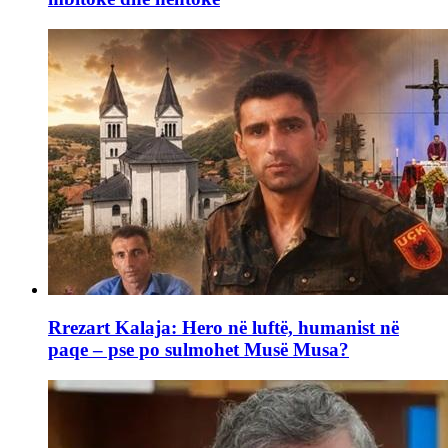
Rrezart Kalaja: Hero në luftë, humanist në
paqe – pse po sulmohet Musë Musa?