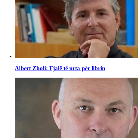
Albert Zholi: Fjalë të urta për librin