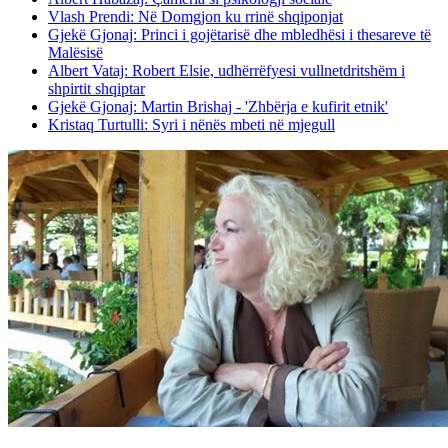
Vlash Prendi: Në Domgjon ku rrinë shqiponjat
Gjekë Gjonaj: Princi i gojëtarisë dhe mbledhësi i thesareve të
Malësisë
Albert Vataj: Robert Elsie, udhërrëfyesi vullnetdritshëm i
shpirtit shqiptar
Gjekë Gjonaj: Martin Brishaj - 'Zhbërja e kufirit etnik'
Kristaq Turtulli: Syri i nënës mbeti në mjegull