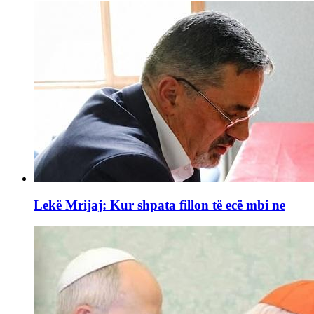
Lekë Mrijaj: Kur shpata fillon të ecë mbi ne