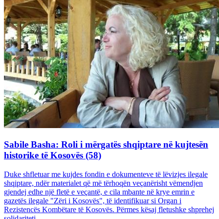
Sabile Basha: Roli i mërgatës shqiptare në kujtesën
historike të Kosovës (58)
Duke shfletuar me kujdes fondin e dokumenteve të lëvizjes ilegale
shqiptare, ndër materialet që më tërhoqën veçanërisht vëmendjen
gjendej edhe një fletë e veçantë, e cila mbante në krye emrin e
gazetës ilegale "Zëri i Kosovës", të identifikuar si Organ i
Rezistencës Kombëtare të Kosovës. Përmes kësaj fletushke shprehej
solidariteti...