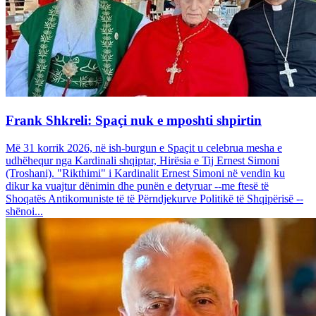
Frank Shkreli: Spaçi nuk e mposhti shpirtin
Më 31 korrik 2026, në ish-burgun e Spaçit u celebrua mesha e
udhëhequr nga Kardinali shqiptar, Hirësia e Tij Ernest Simoni
(Troshani). "Rikthimi" i Kardinalit Ernest Simoni në vendin ku
dikur ka vuajtur dënimin dhe punën e detyruar --me ftesë të
Shoqatës Antikomuniste të të Përndjekurve Politikë të Shqipërisë --
shënoi...