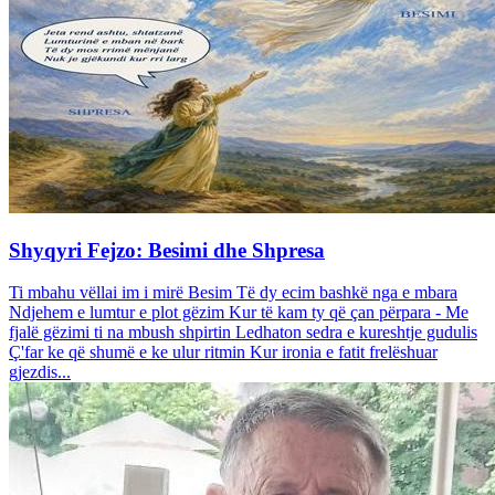
Shyqyri Fejzo: Besimi dhe Shpresa
Ti mbahu vëllai im i mirë Besim Të dy ecim bashkë nga e mbara
Ndjehem e lumtur e plot gëzim Kur të kam ty që çan përpara - Me
fjalë gëzimi ti na mbush shpirtin Ledhaton sedra e kureshtje gudulis
Ç'far ke që shumë e ke ulur ritmin Kur ironia e fatit frelëshuar
gjezdis...