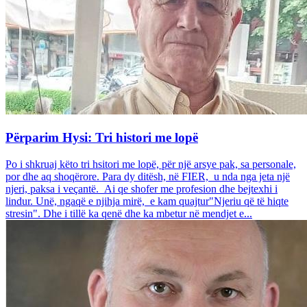
Përparim Hysi: Tri histori me lopë
Po i shkruaj këto tri hsitori me lopë, për një arsye pak, sa personale,
por dhe aq shoqërore. Para dy ditësh, në FIER, u nda nga jeta një
njeri, paksa i veçantë. Ai qe shofer me profesion dhe bejtexhi i
lindur. Unë, ngaqë e njihja mirë, e kam quajtur"Njeriu që të hiqte
stresin". Dhe i tillë ka qenë dhe ka mbetur në mendjet e...