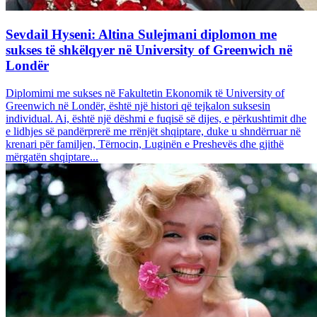
Sevdail Hyseni: Altina Sulejmani diplomon me
sukses të shkëlqyer në University of Greenwich në
Londër
Diplomimi me sukses në Fakultetin Ekonomik të University of
Greenwich në Londër, është një histori që tejkalon suksesin
individual. Ai, është një dëshmi e fuqisë së dijes, e përkushtimit dhe
e lidhjes së pandërprerë me rrënjët shqiptare, duke u shndërruar në
krenari për familjen, Tërnocin, Luginën e Preshevës dhe gjithë
mërgatën shqiptare...