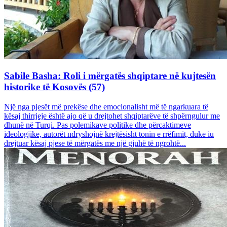
Sabile Basha: Roli i mërgatës shqiptare në kujtesën
historike të Kosovës (57)
Një nga pjesët më prekëse dhe emocionalisht më të ngarkuara të
kësaj thirrjeje është ajo që u drejtohet shqiptarëve të shpërngulur me
dhunë në Turqi. Pas polemikave politike dhe përcaktimeve
ideologjike, autorët ndryshojnë krejtësisht tonin e rrëfimit, duke iu
drejtuar kësaj pjese të mërgatës me një gjuhë të ngrohtë...