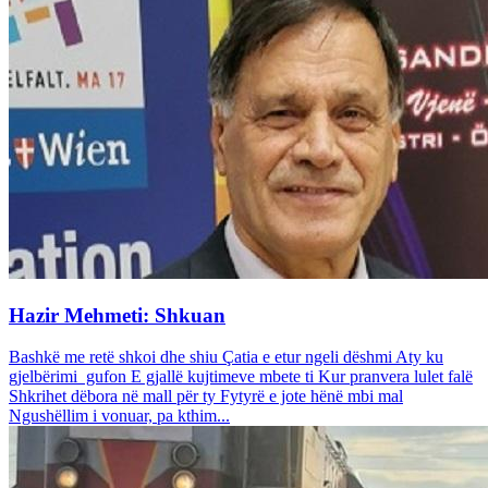
Hazir Mehmeti: Shkuan
Bashkë me retë shkoi dhe shiu Çatia e etur ngeli dëshmi Aty ku
gjelbërimi gufon E gjallë kujtimeve mbete ti Kur pranvera lulet falë
Shkrihet dëbora në mall për ty Fytyrë e jote hënë mbi mal
Ngushëllim i vonuar, pa kthim...