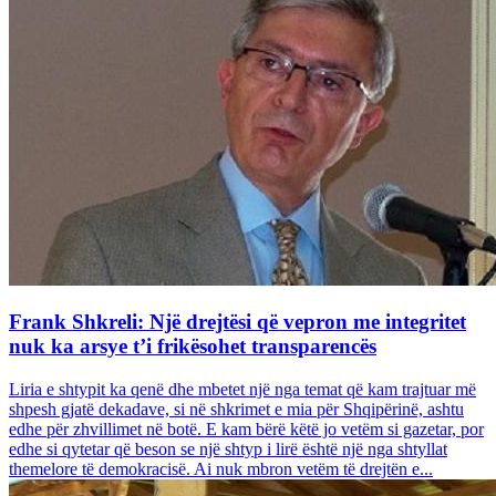
Frank Shkreli: Një drejtësi që vepron me integritet
nuk ka arsye t’i frikësohet transparencës
Liria e shtypit ka qenë dhe mbetet një nga temat që kam trajtuar më
shpesh gjatë dekadave, si në shkrimet e mia për Shqipërinë, ashtu
edhe për zhvillimet në botë. E kam bërë këtë jo vetëm si gazetar, por
edhe si qytetar që beson se një shtyp i lirë është një nga shtyllat
themelore të demokracisë. Ai nuk mbron vetëm të drejtën e...