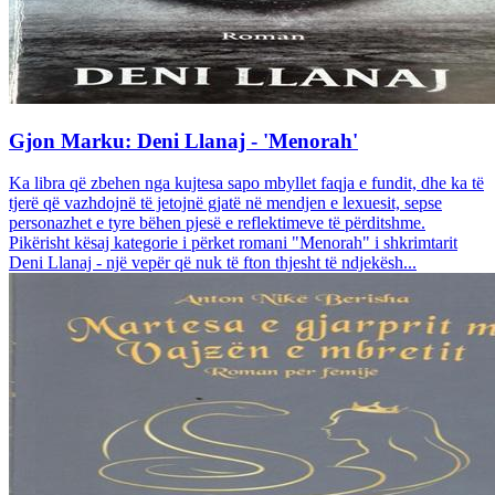
Gjon Marku: Deni Llanaj - 'Menorah'
Ka libra që zbehen nga kujtesa sapo mbyllet faqja e fundit, dhe ka të
tjerë që vazhdojnë të jetojnë gjatë në mendjen e lexuesit, sepse
personazhet e tyre bëhen pjesë e reflektimeve të përditshme.
Pikërisht kësaj kategorie i përket romani "Menorah" i shkrimtarit
Deni Llanaj - një vepër që nuk të fton thjesht të ndjekësh...