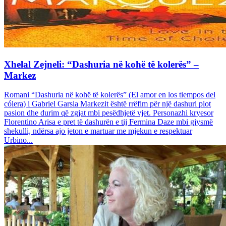
Xhelal Zejneli: “Dashuria në kohë të kolerës” –
Markez
Romani “Dashuria në kohë të kolerës” (El amor en los tiempos del
cólera) i Gabriel Garsia Markezit është rrëfim për një dashuri plot
pasion dhe durim që zgjat mbi pesëdhjetë vjet. Personazhi kryesor
Florentino Arisa e pret të dashurën e tij Fermina Daze mbi gjysmë
shekulli, ndërsa ajo jeton e martuar me mjekun e respektuar
Urbino...