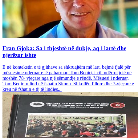
Fran Gjoka: Sa i thjeshtë në dukje, aq i lartë dhe
njerëzor ishte
E në kontekstin e të gjithave sa shkruajtëm më lart, bëjmë fjalë për
mësuesin e nderuar e të paharruar, Tom Beqiri, i cili ndërroi jetë në
moshën 78- vjeçare nga një sëmundje e rëndë. Mësuesi i nderuar,
Tom Beqiri u lind në fshatin Simon. Shkollën fillore dhe 7-vjeçare e
kreu në fshatin e tij të lindjes...