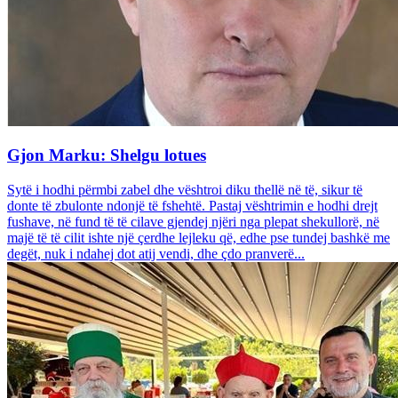
Gjon Marku: Shelgu lotues
Sytë i hodhi përmbi zabel dhe vështroi diku thellë në të, sikur të
donte të zbulonte ndonjë të fshehtë. Pastaj vështrimin e hodhi drejt
fushave, në fund të të cilave gjendej njëri nga plepat shekullorë, në
majë të të cilit ishte një çerdhe lejleku që, edhe pse tundej bashkë me
degët, nuk i ndahej dot atij vendi, dhe çdo pranverë...