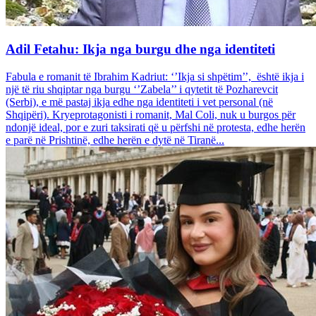
Adil Fetahu: Ikja nga burgu dhe nga identiteti
Fabula e romanit të Ibrahim Kadriut: ‘’Ikja si shpëtim’’, është ikja i
një të riu shqiptar nga burgu ‘’Zabela’’ i qytetit të Pozharevcit
(Serbi), e më pastaj ikja edhe nga identiteti i vet personal (në
Shqipëri). Kryeprotagonisti i romanit, Mal Coli, nuk u burgos për
ndonjë ideal, por e zuri taksirati që u përfshi në protesta, edhe herën
e parë në Prishtinë, edhe herën e dytë në Tiranë...