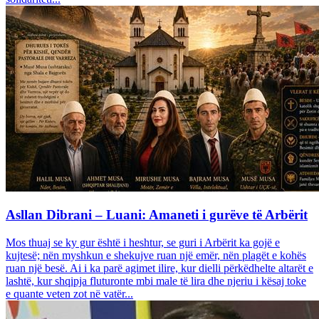
Asllan Dibrani – Luani: Amaneti i gurëve të Arbërit
Mos thuaj se ky gur është i heshtur, se guri i Arbërit ka gojë e
kujtesë; nën myshkun e shekujve ruan një emër, nën plagët e kohës
ruan një besë. Ai i ka parë agimet ilire, kur dielli përkëdhelte altarët e
lashtë, kur shqipja fluturonte mbi male të lira dhe njeriu i kësaj toke
e quante veten zot në vatër...