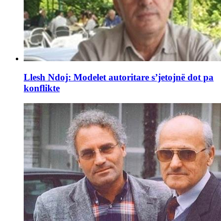
Llesh Ndoj: Modelet autoritare s’jetojnë dot pa
konflikte