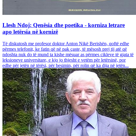
Llesh Ndoj: Qenësia dhe poetika - korniza letrare
apo letërsia në kornizë
Të diskutosh me profesor doktor Anton Nikë Berishën, qoftë edhe
përmes telefonit, ke fatin që në pak çaste, të mësosh prej tij atë që
ndoshta nuk do të mund ta kishe mësuar as përmes cikleve të gjata të
leksioneve universitare, e kjo jo thjesht e vetëm për letërsinë, por
edhe për jetën në tërësi, për besimin, për rolin që ka dija në jetën...