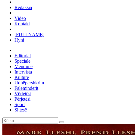
Redaksia
Video
Kontakt
[FULLNAME]
Hyni
Editorial
Speciale
Mendime
Intervista
Kulturë
Udhëpërshkrim
Faleminderit
Vërtetësi
Përjetësi
Sport
Shtesë