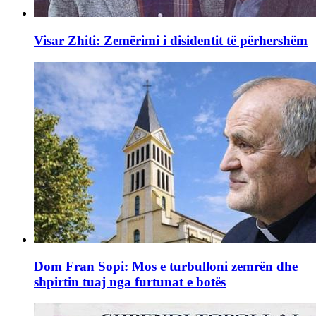
Visar Zhiti: Zemërimi i disidentit të përhershëm
Dom Fran Sopi: Mos e turbulloni zemrën dhe
shpirtin tuaj nga furtunat e botës