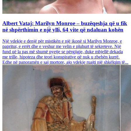
Albert Vataj: Marilyn Monroe – buzëqeshja që u fik
në shpërthimin e një ylli, 64 vite që ndaluan kohën
Një vdekje e denjë për mistikën e një ikonë si Marilyn Monroe, e
papritur, e errët dhe e veshur me velin e pluhurt të sekreteve. Një
fund që la pas më shumë pyetje se përgjigje, duke mbjellë dekada
me trille, hipoteza dhe teori konspirative që nuk u zbehën kurrë.
Edhe në panoramën e saj mortore, ajo vdekje ruajti një shkëlqim të...