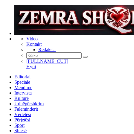
Video
Kontakt
Redaksia
[FULLNAME_CUT]
Hyni
Editorial
Speciale
Mendime
Intervista
Kulturë
Udhëpërshkrim
Faleminderit
Vërtetësi
Përjetësi
Sport
Shtesë