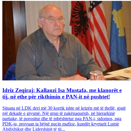
Idriz Zeqiraj: Kallauzi Isa Mustafa, me klanorët e
tij, në ethe për rikthimin e PAN-it në pushtet!
Situata në LDK deri më 30 korrik ishte në krizën më të thellë, gjatë
një dekade e gjysmë. Një grup të pakënaqurish, në hierarkinë
partiake, të porositur dhe të mbështetur nga PAN-i, sidomos, nga
PDK-ja, provuan ta bëjnë puçin mafioz, kundër kryetarit Lumir
Abdixhikut dhe Lidershipit të tij.,,