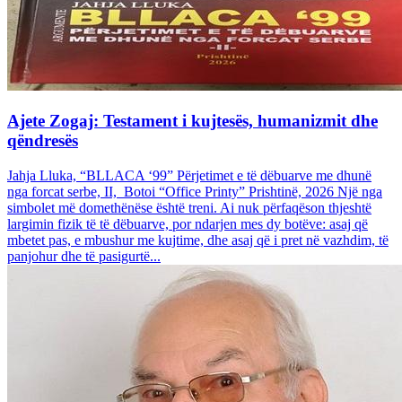
Ajete Zogaj: Testament i kujtesës, humanizmit dhe
qëndresës
Jahja Lluka, “BLLACA ‘99” Përjetimet e të dëbuarve me dhunë
nga forcat serbe, II, Botoi “Office Printy” Prishtinë, 2026 Një nga
simbolet më domethënëse është treni. Ai nuk përfaqëson thjeshtë
largimin fizik të të dëbuarve, por ndarjen mes dy botëve: asaj që
mbetet pas, e mbushur me kujtime, dhe asaj që i pret në vazhdim, të
panjohur dhe të pasigurtë...