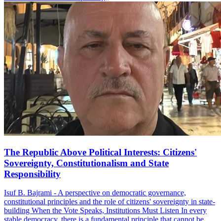
The Republic Above Political Interests: Citizens'
Sovereignty, Constitutionalism and State
Responsibility
Isuf B. Bajrami - A perspective on democratic governance,
constitutional principles and the role of citizens' sovereignty in state-
building When the Vote Speaks, Institutions Must Listen In every
stable democracy, there is a fundamental principle that cannot be