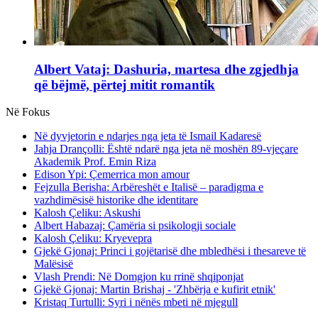
Albert Vataj: Dashuria, martesa dhe zgjedhja
që bëjmë, përtej mitit romantik
Në Fokus
Në dyvjetorin e ndarjes nga jeta të Ismail Kadaresë
Jahja Drançolli: Është ndarë nga jeta në moshën 89-vjeçare
Akademik Prof. Emin Riza
Edison Ypi: Çemerrica mon amour
Fejzulla Berisha: Arbëreshët e Italisë – paradigma e
vazhdimësisë historike dhe identitare
Kalosh Çeliku: Askushi
Albert Habazaj: Çamëria si psikologji sociale
Kalosh Çeliku: Kryevepra
Gjekë Gjonaj: Princi i gojëtarisë dhe mbledhësi i thesareve të
Malësisë
Vlash Prendi: Në Domgjon ku rrinë shqiponjat
Gjekë Gjonaj: Martin Brishaj - 'Zhbërja e kufirit etnik'
Kristaq Turtulli: Syri i nënës mbeti në mjegull