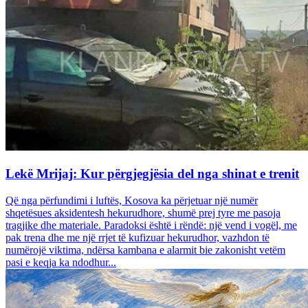
Lekë Mrijaj: Kur përgjegjësia del nga shinat e trenit
Që nga përfundimi i luftës, Kosova ka përjetuar një numër
shqetësues aksidentesh hekurudhore, shumë prej tyre me pasoja
tragjike dhe materiale. Paradoksi është i rëndë: një vend i vogël, me
pak trena dhe me një rrjet të kufizuar hekurudhor, vazhdon të
numërojë viktima, ndërsa kambana e alarmit bie zakonisht vetëm
pasi e keqja ka ndodhur...