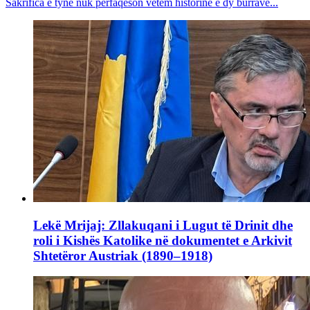
Sakrifica e tyne nuk përfaqëson vetëm historinë e dy burrave...
Lekë Mrijaj: Zllakuqani i Lugut të Drinit dhe
roli i Kishës Katolike në dokumentet e Arkivit
Shtetëror Austriak (1890–1918)