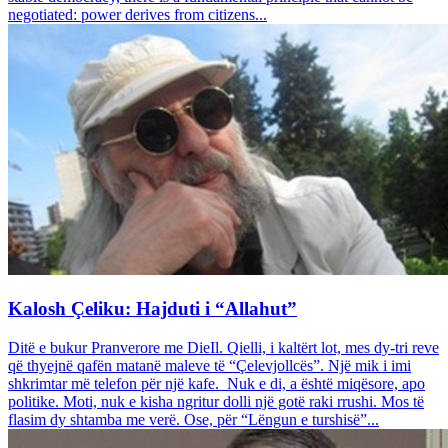
negotiated: power derives from citizens...
Kalosh Çeliku: Hajduti i “Allahut”
Ditë e bukur Pranverore me DieIl. Qielli, i kaltërt lot, mes dy-tri reve
që thyejnë qafën matanë maleve të “Çelevjollcës”. Një mik i imi
shkrimtar më telefon për një kafe. Nuk e di, a është miqësore, apo
politike. Moti, nuk e kisha ngritur dolli një gotë raki rrushi. Mos të
flasim dy shtamba me verë. Ose, për “Lëngun e turshisë”...