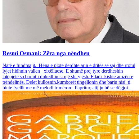
Resmi Osmani: Zëra nga nëndheu
Natë e fundmajit. Hëna e plotë derdhte arin e dritës së saj dhe rrotul
lyjet hidhnin vallen xixëlluese. E shumë prej tyre derdheshin
tatëpjetë sa bariut i dukedhin si një shi yjesh. Flladi kishte amzën e
trëndelinës. Delet kullosnin,kumborët tingëllonin dhe bariu nisi ti
binte fyellit me një melodi trimërore. Papritur, atij ju bë se dëgjoi...