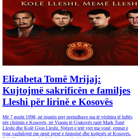
Elizabeta Tomë Mrijaj:
Kujtojmë sakrificën e familjes
Lleshi për lirinë e Kosovës
Më 7 gusht 1998, në njanën prej periudhave ma të vështira të luftës
për çlirimin e Kosovës, në Vraniq të Gjakovës ranë Mark Tunë
Lleshi dhe Kolë Gjon Lleshi. Njëzet e tetë vjet ma vonë, emnat e
tyne vazhdojnë me qenë pjesë e historisë dhe kujtesës së Kosovës.