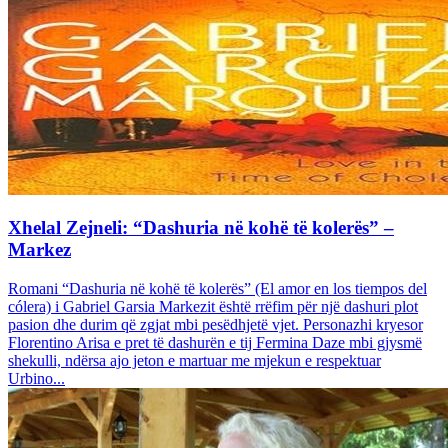
Xhelal Zejneli: “Dashuria në kohë të kolerës” –
Markez
Romani “Dashuria në kohë të kolerës” (El amor en los tiempos del
cólera) i Gabriel Garsia Markezit është rrëfim për një dashuri plot
pasion dhe durim që zgjat mbi pesëdhjetë vjet. Personazhi kryesor
Florentino Arisa e pret të dashurën e tij Fermina Daze mbi gjysmë
shekulli, ndërsa ajo jeton e martuar me mjekun e respektuar
Urbino...