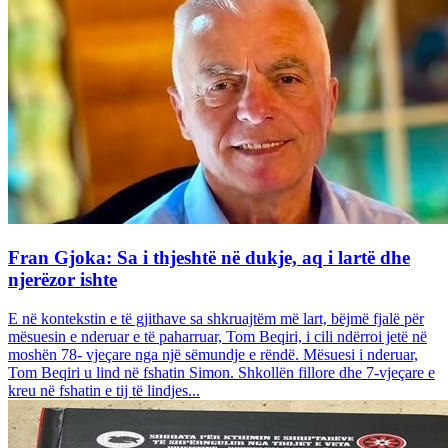
Fran Gjoka: Sa i thjeshtë në dukje, aq i lartë dhe
njerëzor ishte
E në kontekstin e të gjithave sa shkruajtëm më lart, bëjmë fjalë për
mësuesin e nderuar e të paharruar, Tom Beqiri, i cili ndërroi jetë në
moshën 78- vjeçare nga një sëmundje e rëndë. Mësuesi i nderuar,
Tom Beqiri u lind në fshatin Simon. Shkollën fillore dhe 7-vjeçare e
kreu në fshatin e tij të lindjes...