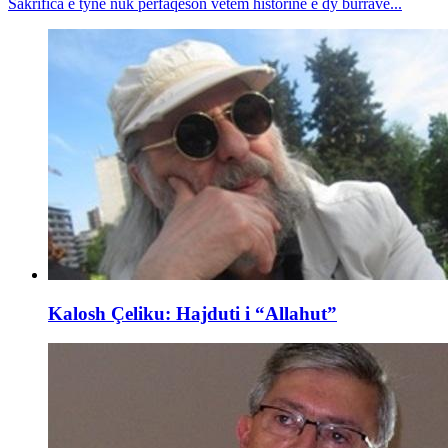
Sakrifica e tyne nuk përfaqëson vetëm historinë e dy burrave...
Kalosh Çeliku: Hajduti i “Allahut”