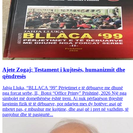
Ajete Zogaj: Testament i kujtesës, humanizmit dhe
qëndresës
Jahja Lluka, “BLLACA ‘99” Përjetimet e të dëbuarve me dhunë
nga forcat serbe, II, Botoi “Office Printy” Prishtinë, 2026 Një nga
simbolet më domethënëse është treni. Ai nuk përfaqëson thjeshtë
largimin fizik të të dëbuarve, por ndarjen mes dy botëve: asaj që
mbetet pas, e mbushur me kujtime, dhe asaj që i pret në vazhdim, të
panjohur dhe të pasigurtë...