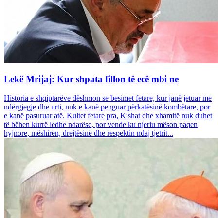
Lekë Mrijaj: Kur shpata fillon të ecë mbi ne
Historia e shqiptarëve dëshmon se besimet fetare, kur janë jetuar me
ndërgjegje dhe urti, nuk e kanë penguar përkatësinë kombëtare, por
e kanë pasuruar atë. Kultet fetare pra, Kishat dhe xhamitë nuk duhet
të bëhen kurrë ledhe ndarëse, por vende ku njeriu mëson paqen
hyjnore, mëshirën, drejtësinë dhe respektin ndaj tjetrit...