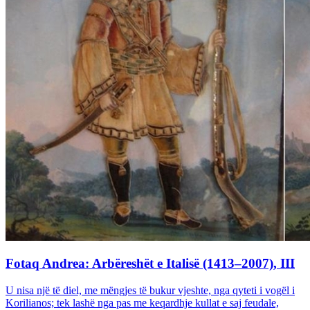
Fotaq Andrea: Arbëreshët e Italisë (1413–2007), III
U nisa një të diel, me mëngjes të bukur vjeshte, nga qyteti i vogël i
Korilianos; tek lashë nga pas me keqardhje kullat e saj feudale,