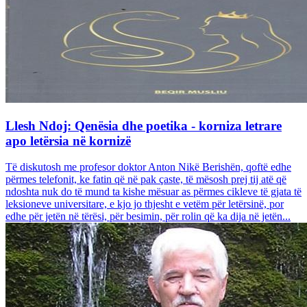
Llesh Ndoj: Qenësia dhe poetika - korniza letrare
apo letërsia në kornizë
Të diskutosh me profesor doktor Anton Nikë Berishën, qoftë edhe
përmes telefonit, ke fatin që në pak çaste, të mësosh prej tij atë që
ndoshta nuk do të mund ta kishe mësuar as përmes cikleve të gjata të
leksioneve universitare, e kjo jo thjesht e vetëm për letërsinë, por
edhe për jetën në tërësi, për besimin, për rolin që ka dija në jetën...