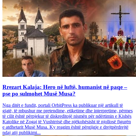
Rrezart Kalaja: Hero në luftë, humanist në paqe –
pse po sulmohet Musë Musa?
Nga ditët e fundit, portali OrbitPress ka publikuar një artikull të
gjatë, të mbushur me pretendime, etiketime dhe interpretime, përmes
të cilit është përpjekur të diskreditojë nismën për ndërtimin e Kishës
Katolike në Zogaj të Vushtrrisë dhe njëkohësisht të njollosë figurën
e atdhetarit Musë Musa. Ky reagim është përgjigje e drejtpërdrejtë
ndaj atij publikimi...