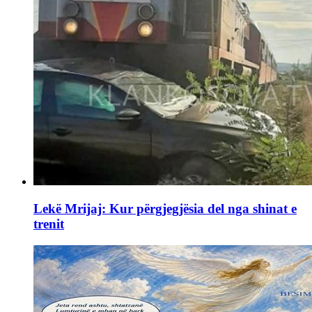
Lekë Mrijaj: Kur përgjegjësia del nga shinat e
trenit