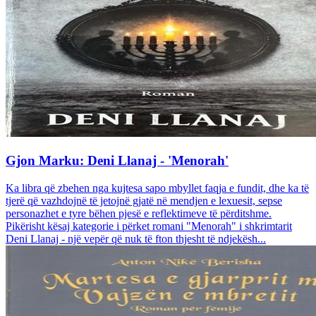
Gjon Marku: Deni Llanaj - 'Menorah'
Ka libra që zbehen nga kujtesa sapo mbyllet faqja e fundit, dhe ka të
tjerë që vazhdojnë të jetojnë gjatë në mendjen e lexuesit, sepse
personazhet e tyre bëhen pjesë e reflektimeve të përditshme.
Pikërisht kësaj kategorie i përket romani "Menorah" i shkrimtarit
Deni Llanaj - një vepër që nuk të fton thjesht të ndjekësh...