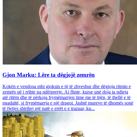
Gjon Marku: Lëre ta dëgjojë zemrën
Kokën e vendosa mbi gjoksin e tij të zhveshur dhe dëgjoja ritmin e
zemrës që i rrihte pa ndërprerje. Ai flinte, kurse unë doja ta ndieja
atë ritëm dhe të përkoja frymëmarrjen time me të tijën, të thellë e të
ngadaltë, si frymëmarrja e një dragoi. Jashtë mureve të dhomës sonë
të fjetjes shtrihej një natë e errët e e trazuar, ku...