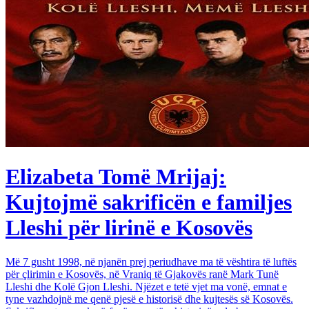
Elizabeta Tomë Mrijaj:
Kujtojmë sakrificën e familjes
Lleshi për lirinë e Kosovës
Më 7 gusht 1998, në njanën prej periudhave ma të vështira të luftës
për çlirimin e Kosovës, në Vraniq të Gjakovës ranë Mark Tunë
Lleshi dhe Kolë Gjon Lleshi. Njëzet e tetë vjet ma vonë, emnat e
tyne vazhdojnë me qenë pjesë e historisë dhe kujtesës së Kosovës.