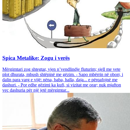
Spica Metalike: Zogu i verës
Mërgimtari zog shtegtar, vjen n’vendlindje fluturim; sjell me vete
plot dhurata, mbush shtëpinë me gëzim. - Sapo mbërrin në oborr, i
dalin para varg e vijë: nëna, baba, halla, daja... e përqafojnë me
dashuri. - Por edhe gëzimi ka kufi, si vizitat me orar; nuk mjafton
veç dashuria për një jetë mërgimtar...