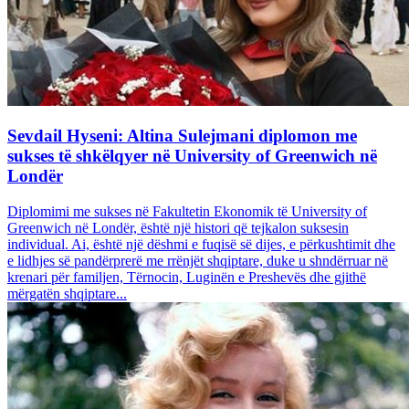
Sevdail Hyseni: Altina Sulejmani diplomon me
sukses të shkëlqyer në University of Greenwich në
Londër
Diplomimi me sukses në Fakultetin Ekonomik të University of
Greenwich në Londër, është një histori që tejkalon suksesin
individual. Ai, është një dëshmi e fuqisë së dijes, e përkushtimit dhe
e lidhjes së pandërprerë me rrënjët shqiptare, duke u shndërruar në
krenari për familjen, Tërnocin, Luginën e Preshevës dhe gjithë
mërgatën shqiptare...