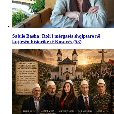
Sabile Basha: Roli i mërgatës shqiptare në
kujtesën historike të Kosovës (58)