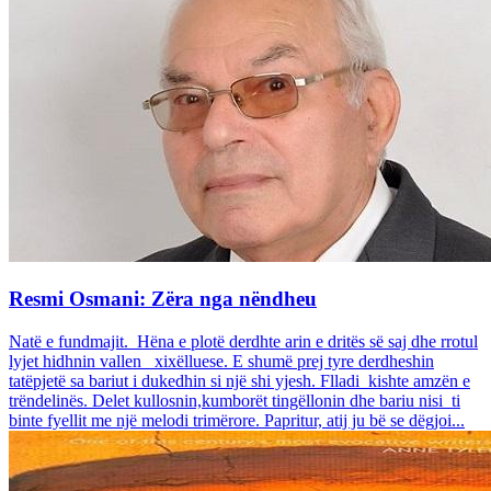
Resmi Osmani: Zëra nga nëndheu
Natë e fundmajit. Hëna e plotë derdhte arin e dritës së saj dhe rrotul
lyjet hidhnin vallen xixëlluese. E shumë prej tyre derdheshin
tatëpjetë sa bariut i dukedhin si një shi yjesh. Flladi kishte amzën e
trëndelinës. Delet kullosnin,kumborët tingëllonin dhe bariu nisi ti
binte fyellit me një melodi trimërore. Papritur, atij ju bë se dëgjoi...