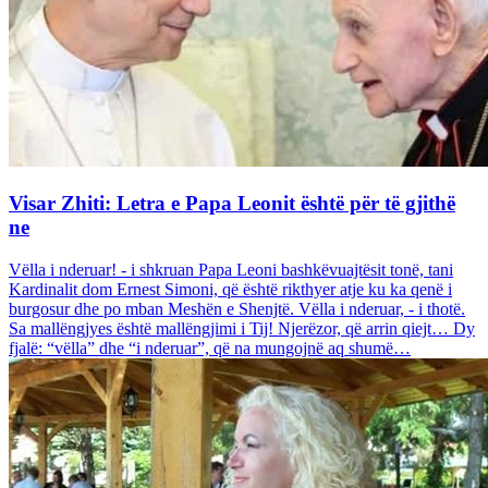
Visar Zhiti: Letra e Papa Leonit është për të gjithë
ne
Vëlla i nderuar! - i shkruan Papa Leoni bashkëvuajtësit tonë, tani
Kardinalit dom Ernest Simoni, që është rikthyer atje ku ka qenë i
burgosur dhe po mban Meshën e Shenjtë. Vëlla i nderuar, - i thotë.
Sa mallëngjyes është mallëngjimi i Tij! Njerëzor, që arrin qiejt… Dy
fjalë: “vëlla” dhe “i nderuar”, që na mungojnë aq shumë…