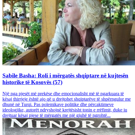
Sabile Basha: Roli i mërgatës shqiptare në kujtesën
historike të Kosovës (57)
Një nga pjesët më prekëse dhe emocionalisht më të ngarkuara të
kësaj thirrjeje është ajo që u drejtohet shqiptarëve të shpërngulur me
dhunë në Turqi. Pas polemikave politike dhe përcaktimeve
ideologjike, autorët ndryshojnë krejtësisht tonin e rrëfimit, duke iu
drejtuar kësaj pjese të mërgatës me një gjuhë të ngrohtë...