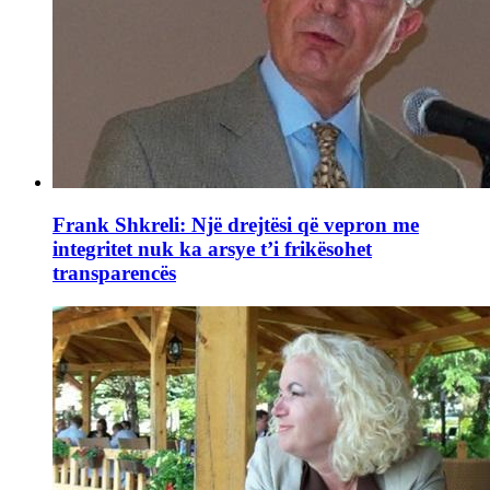
Frank Shkreli: Një drejtësi që vepron me
integritet nuk ka arsye t’i frikësohet
transparencës