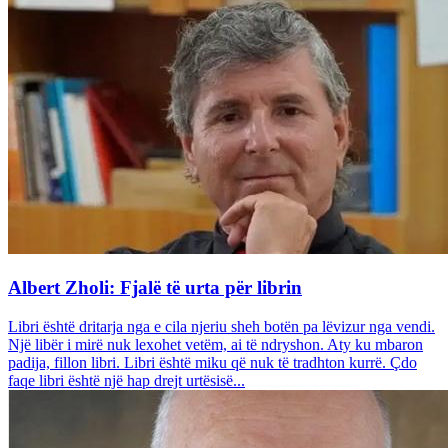
Albert Zholi: Fjalë të urta për librin
Libri është dritarja nga e cila njeriu sheh botën pa lëvizur nga vendi.
Një libër i mirë nuk lexohet vetëm, ai të ndryshon. Aty ku mbaron
padija, fillon libri. Libri është miku që nuk të tradhton kurrë. Çdo
faqe libri është një hap drejt urtësisë...