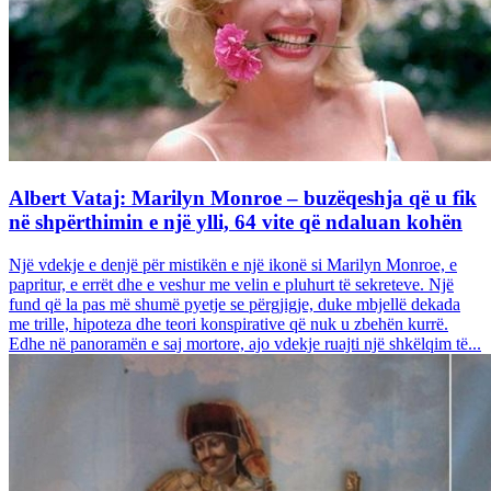
Albert Vataj: Marilyn Monroe – buzëqeshja që u fik
në shpërthimin e një ylli, 64 vite që ndaluan kohën
Një vdekje e denjë për mistikën e një ikonë si Marilyn Monroe, e
papritur, e errët dhe e veshur me velin e pluhurt të sekreteve. Një
fund që la pas më shumë pyetje se përgjigje, duke mbjellë dekada
me trille, hipoteza dhe teori konspirative që nuk u zbehën kurrë.
Edhe në panoramën e saj mortore, ajo vdekje ruajti një shkëlqim të...