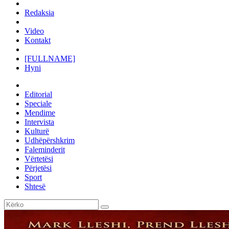
Redaksia
Video
Kontakt
[FULLNAME]
Hyni
Editorial
Speciale
Mendime
Intervista
Kulturë
Udhëpërshkrim
Faleminderit
Vërtetësi
Përjetësi
Sport
Shtesë