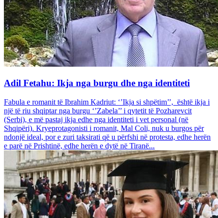
Adil Fetahu: Ikja nga burgu dhe nga identiteti
Fabula e romanit të Ibrahim Kadriut: ‘’Ikja si shpëtim’’, është ikja i
një të riu shqiptar nga burgu ‘’Zabela’’ i qytetit të Pozharevcit
(Serbi), e më pastaj ikja edhe nga identiteti i vet personal (në
Shqipëri). Kryeprotagonisti i romanit, Mal Coli, nuk u burgos për
ndonjë ideal, por e zuri taksirati që u përfshi në protesta, edhe herën
e parë në Prishtinë, edhe herën e dytë në Tiranë...