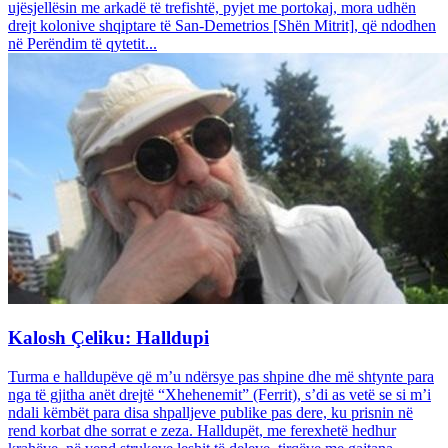
ujësjellësin me arkadë të trefishtë, pyjet me portokaj, mora udhën
drejt kolonive shqiptare të San-Demetrios [Shën Mitrit], që ndodhen
në Perëndim të qytetit...
Kalosh Çeliku: Halldupi
Turma e halldupëve që m’u ndërsye pas shpine dhe më shtynte para
nga të gjitha anët drejtë “Xhehenemit” (Ferrit), s’di as vetë se si m’i
ndali këmbët para disa shpalljeve publike pas dere, ku prisnin në
rend korbat dhe sorrat e zeza. Halldupët, me ferexhetë hedhur