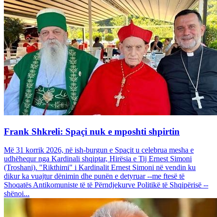
Frank Shkreli: Spaçi nuk e mposhti shpirtin
Më 31 korrik 2026, në ish-burgun e Spaçit u celebrua mesha e
udhëhequr nga Kardinali shqiptar, Hirësia e Tij Ernest Simoni
(Troshani). "Rikthimi" i Kardinalit Ernest Simoni në vendin ku
dikur ka vuajtur dënimin dhe punën e detyruar --me ftesë të
Shoqatës Antikomuniste të të Përndjekurve Politikë të Shqipërisë --
shënoi...