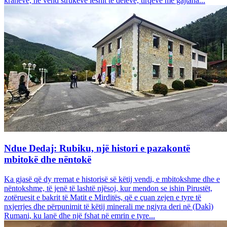
krahëve, në vend strukeve leshit të deleve, tirqëve me gajtana...
Ndue Dedaj: Rubiku, një histori e pazakontë
mbitokë dhe nëntokë
Ka gjasë që dy rremat e historisë së këtij vendi, e mbitokshme dhe e
nëntokshme, të jenë të lashtë njësoj, kur mendon se ishin Pirustët,
zotëruesit e bakrit të Matit e Mirditës, që e çuan zejen e tyre të
nxjerrjes dhe përpunimit të këtij minerali me ngjyra deri në (Dakì)
Rumani, ku lanë dhe një fshat në emrin e tyre...