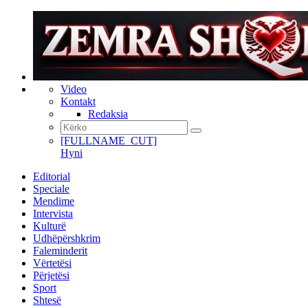
Video
Kontakt
Redaksia
[FULLNAME_CUT]
Hyni
Editorial
Speciale
Mendime
Intervista
Kulturë
Udhëpërshkrim
Faleminderit
Vërtetësi
Përjetësi
Sport
Shtesë