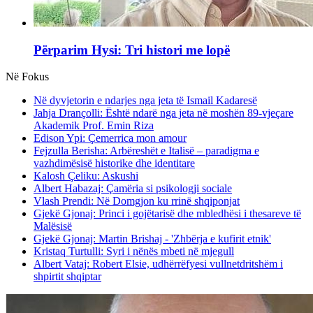
Përparim Hysi: Tri histori me lopë
Në Fokus
Në dyvjetorin e ndarjes nga jeta të Ismail Kadaresë
Jahja Drançolli: Është ndarë nga jeta në moshën 89-vjeçare
Akademik Prof. Emin Riza
Edison Ypi: Çemerrica mon amour
Fejzulla Berisha: Arbëreshët e Italisë – paradigma e
vazhdimësisë historike dhe identitare
Kalosh Çeliku: Askushi
Albert Habazaj: Çamëria si psikologji sociale
Vlash Prendi: Në Domgjon ku rrinë shqiponjat
Gjekë Gjonaj: Princi i gojëtarisë dhe mbledhësi i thesareve të
Malësisë
Gjekë Gjonaj: Martin Brishaj - 'Zhbërja e kufirit etnik'
Kristaq Turtulli: Syri i nënës mbeti në mjegull
Albert Vataj: Robert Elsie, udhërrëfyesi vullnetdritshëm i
shpirtit shqiptar