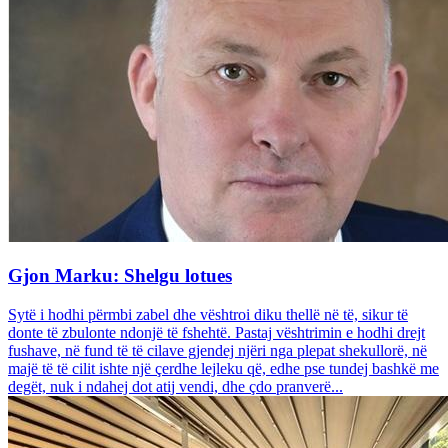
Gjon Marku: Shelgu lotues
Sytë i hodhi përmbi zabel dhe vështroi diku thellë në të, sikur të
donte të zbulonte ndonjë të fshehtë. Pastaj vështrimin e hodhi drejt
fushave, në fund të të cilave gjendej njëri nga plepat shekullorë, në
majë të të cilit ishte një çerdhe lejleku që, edhe pse tundej bashkë me
degët, nuk i ndahej dot atij vendi, dhe çdo pranverë...