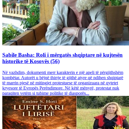
Sabile Basha: Roli i mërgatës shqiptare në kujtesën
historike të Kosovës (56)
Në vazhdim, dokumenti merr karakterin e një apeli të përgjithshëm
kombëtar. Autorët u bëjnë thirrje të gjithë atyre që ndihen shqiptarë
të marrin pjesë në mitingjet protestuese të organizuara në qytetet
kryesore të Evropës Perëndimore. Në këtë mënyrë, protestat nuk
paraqiten vetëm si tubime politike të diasporës...