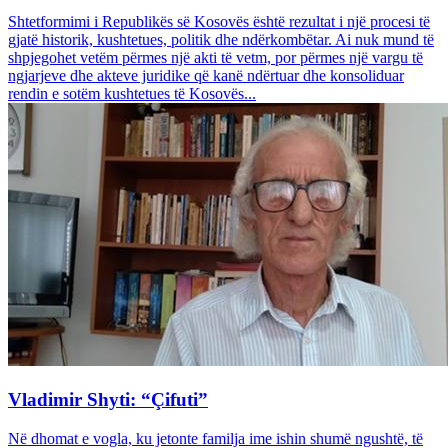
Shtetformimi i Republikës së Kosovës është rezultat i një procesi të
gjatë historik, kushtetues, politik dhe ndërkombëtar. Ai nuk mund të
shpjegohet vetëm përmes një akti të vetm, por përmes një vargu të
ngjarjeve dhe akteve juridike që kanë ndërtuar dhe konsoliduar
rendin e sotëm kushtetues të Kosovës...
Vladimir Shyti: “Çifuti”
Në dhomat e vogla, ku jetonte familja ime ishin shumë ngushtë, të