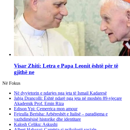
Visar Zhiti: Letra e Papa Leonit është për të
gjithë ne
Në Fokus
Në dyvjetorin e ndarjes nga jeta të Ismail Kadaresë
Jahja Drançolli: Është ndarë nga jeta në moshën 89-vjeçare
Akademik Prof. Emin Riza
Edison Ypi: Çemerrica mon amour
Fejzulla Berisha: Arbëreshët e Italisë – paradigma e
vazhdimësisë historike dhe identitare
Kalosh Çeliku: Askushi
Albert Habazaj: Çamëria si psikologji sociale