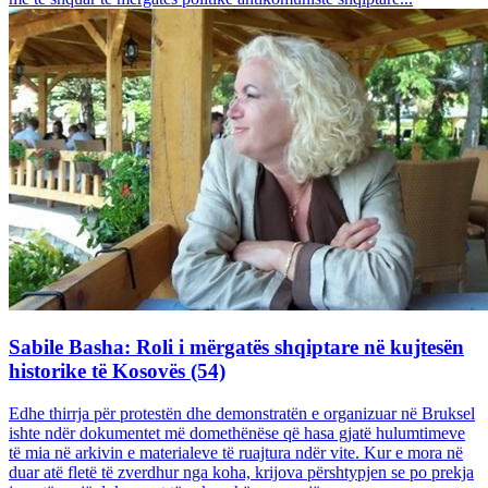
Sabile Basha: Roli i mërgatës shqiptare në kujtesën
historike të Kosovës (54)
Edhe thirrja për protestën dhe demonstratën e organizuar në Bruksel
ishte ndër dokumentet më domethënëse që hasa gjatë hulumtimeve
të mia në arkivin e materialeve të ruajtura ndër vite. Kur e mora në
duar atë fletë të zverdhur nga koha, krijova përshtypjen se po prekja