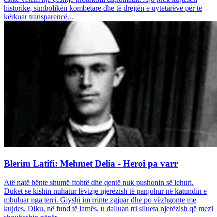
historike, simbolikën kombëtare dhe të drejtën e qytetarëve për të
kërkuar transparencë...
Blerim Latifi: Mehmet Delia - Heroi pa varr
Atë natë bënte shumë ftohtë dhe qentë nuk pushonin së lehuri.
Duket se kishin nuhatur lëvizje njerëzish të panjohur në katundin e
mbuluar nga terri. Gjyshi im rrinte zgjuar dhe po vëzhgonte me
kujdes. Diku, në fund të lamës, u dalluan tri silueta njerëzish që mezi