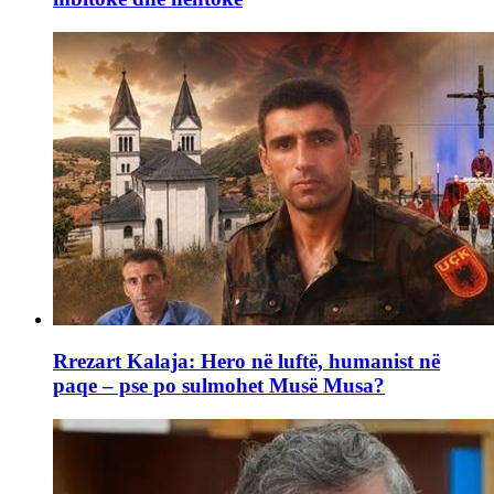
Rrezart Kalaja: Hero në luftë, humanist në
paqe – pse po sulmohet Musë Musa?