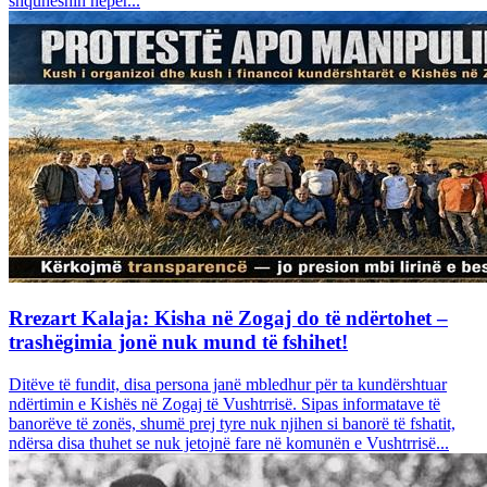
shquheshin nëpër...
Rrezart Kalaja: Kisha në Zogaj do të ndërtohet –
trashëgimia jonë nuk mund të fshihet!
Ditëve të fundit, disa persona janë mbledhur për ta kundërshtuar
ndërtimin e Kishës në Zogaj të Vushtrrisë. Sipas informatave të
banorëve të zonës, shumë prej tyre nuk njihen si banorë të fshatit,
ndërsa disa thuhet se nuk jetojnë fare në komunën e Vushtrrisë...