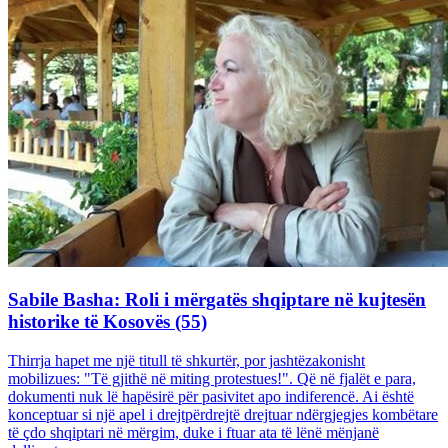
Sabile Basha: Roli i mërgatës shqiptare në kujtesën
historike të Kosovës (55)
Thirrja hapet me një titull të shkurtër, por jashtëzakonisht
mobilizues: "Të gjithë në miting protestues!". Që në fjalët e para,
dokumenti nuk lë hapësirë për pasivitet apo indiferencë. Ai është
konceptuar si një apel i drejtpërdrejtë drejtuar ndërgjegjes kombëtare
të çdo shqiptari në mërgim, duke i ftuar ata të lënë mënjanë