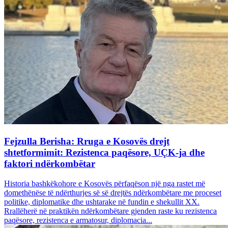
Fejzulla Berisha: Rruga e Kosovës drejt
shtetformimit: Rezistenca paqësore, UÇK-ja dhe
faktori ndërkombëtar
Historia bashkëkohore e Kosovës përfaqëson një nga rastet më
domethënëse të ndërthurjes së së drejtës ndërkombëtare me proceset
politike, diplomatike dhe ushtarake në fundin e shekullit XX.
Rrallëherë në praktikën ndërkombëtare gjenden raste ku rezistenca
paqësore, rezistenca e armatosur, diplomacia...