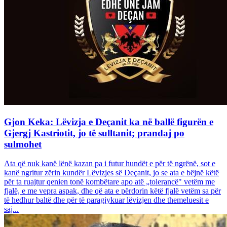
Gjon Keka: Lëvizja e Deçanit ka në ballë figurën e
Gjergj Kastriotit, jo të sulltanit; prandaj po
sulmohet
Ata që nuk kanë lënë kazan pa i futur hundët e për të ngrënë, sot e
kanë ngritur zërin kundër Lëvizjes së Deçanit, jo se ata e bëjnë këtë
për ta ruajtur qenien tonë kombëtare apo atë „tolerancë" vetëm me
fjalë, e me vepra aspak, dhe që ata e përdorin këtë fjalë vetëm sa për
të hedhur baltë dhe për të paragjykuar lëvizjen dhe themeluesit e
saj...