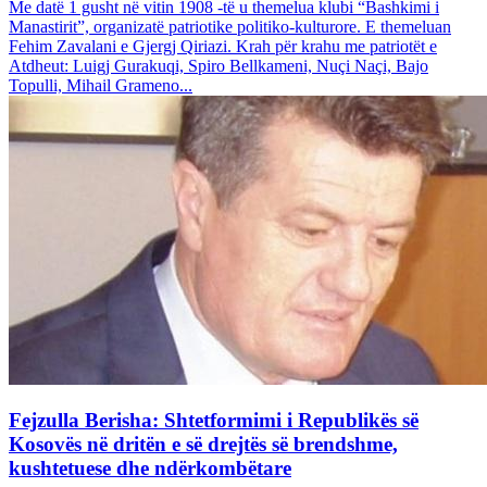
Me datë 1 gusht në vitin 1908 -të u themelua klubi “Bashkimi i
Manastirit”, organizatë patriotike politiko-kulturore. E themeluan
Fehim Zavalani e Gjergj Qiriazi. Krah për krahu me patriotët e
Atdheut: Luigj Gurakuqi, Spiro Bellkameni, Nuçi Naçi, Bajo
Topulli, Mihail Grameno...
Fejzulla Berisha: Shtetformimi i Republikës së
Kosovës në dritën e së drejtës së brendshme,
kushtetuese dhe ndërkombëtare