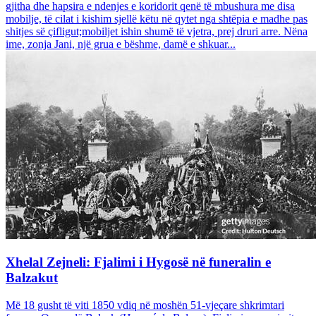
gjitha dhe hapsira e ndenjes e koridorit qenë të mbushura me disa
mobilje, të cilat i kishim sjellë këtu në qytet nga shtëpia e madhe pas
shitjes së çifligut;mobiljet ishin shumë të vjetra, prej druri arre. Nëna
ime, zonja Jani, një grua e bëshme, damë e shkuar...
Xhelal Zejneli: Fjalimi i Hygosë në funeralin e
Balzakut
Më 18 gusht të viti 1850 vdiq në moshën 51-vjeçare shkrimtari