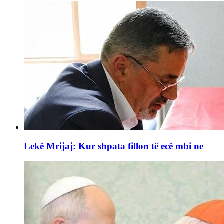
Lekë Mrijaj: Kur shpata fillon të ecë mbi ne