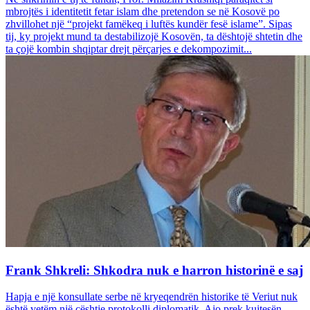
mbrojtës i identitetit fetar islam dhe pretendon se në Kosovë po
zhvillohet një “projekt famëkeq i luftës kundër fesë islame”. Sipas
tij, ky projekt mund ta destabilizojë Kosovën, ta dështojë shtetin dhe
ta çojë kombin shqiptar drejt përçarjes e dekompozimit...
Frank Shkreli: Shkodra nuk e harron historinë e saj
Hapja e një konsullate serbe në kryeqendrën historike të Veriut nuk
është vetëm një çështje protokolli diplomatik. Ajo prek kujtesën