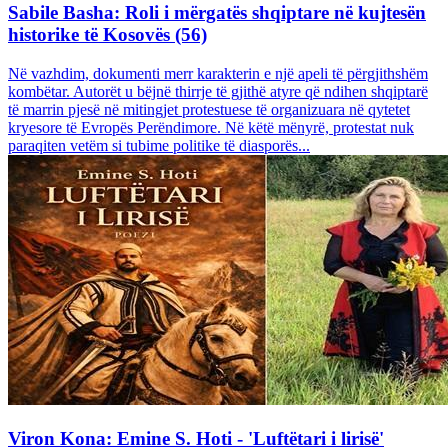
Sabile Basha: Roli i mërgatës shqiptare në kujtesën
historike të Kosovës (56)
Në vazhdim, dokumenti merr karakterin e një apeli të përgjithshëm
kombëtar. Autorët u bëjnë thirrje të gjithë atyre që ndihen shqiptarë
të marrin pjesë në mitingjet protestuese të organizuara në qytetet
kryesore të Evropës Perëndimore. Në këtë mënyrë, protestat nuk
paraqiten vetëm si tubime politike të diasporës...
Viron Kona: Emine S. Hoti - 'Luftëtari i lirisë'