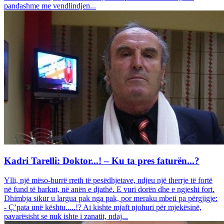
pandashme me vendlindjen...
Kadri Tarelli: Doktor...! – Ku ta pres faturën...?
Ylli, një mëso-burrë rreth të pesëdhjetave, ndjeu një therrje të fortë
në fund të barkut, në anën e djathë. E vuri dorën dhe e ngjeshi fort.
Dhimbja sikur u largua pak nga pak, por meraku mbeti pa përgjigje:
- Ç’pata unë kështu.....!? Ai kishte mjaft njohuri për mjekësinë,
pavarësisht se nuk ishte i zanatit, ndaj...