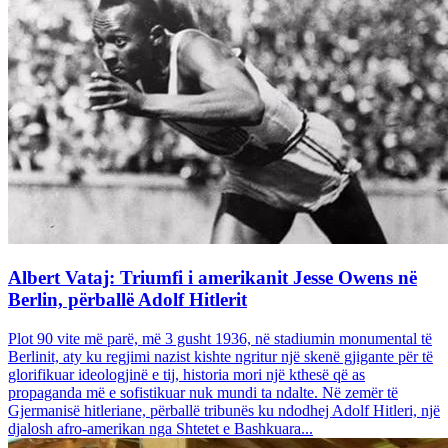
Albert Vataj: Triumfi i amerikanit Jesse Owens në
Berlin, përballë Adolf Hitlerit
Plot 90 vite më parë, më 3 gusht 1936, në stadiumin monumental të
Berlinit, aty ku regjimi nazist kishte ngritur një skenë gjigante për të
glorifikuar ideologjinë e tij, historia mori një kthesë që as
propaganda më e sofistikuar nuk mundi ta ndalte. Në zemër të
Gjermanisë hitleriane, përballë tribunës ku ndodhej Adolf Hitleri, një
djalosh afro-amerikan nga Shtetet e Bashkuara...