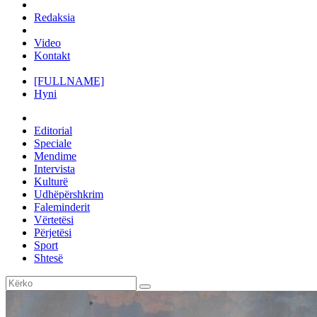
Redaksia
Video
Kontakt
[FULLNAME]
Hyni
Editorial
Speciale
Mendime
Intervista
Kulturë
Udhëpërshkrim
Faleminderit
Vërtetësi
Përjetësi
Sport
Shtesë