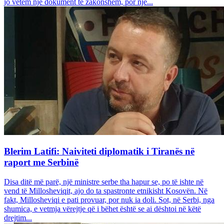
jo vetëm një dokument të zakonshëm, por një...
Blerim Latifi: Naiviteti diplomatik i Tiranës në
raport me Serbinë
Disa ditë më parë, një ministre serbe tha hapur se, po të ishte në
vend të Millosheviqit, ajo do ta spastronte etnikisht Kosovën. Në
fakt, Millosheviqi e pati provuar, por nuk ia doli. Sot, në Serbi, nga
shumica, e vetmja vërejtje që i bëhet është se ai dështoi në këtë
drejtim...