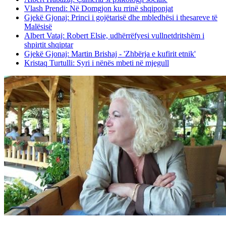
Vlash Prendi: Në Domgjon ku rrinë shqiponjat
Gjekë Gjonaj: Princi i gojëtarisë dhe mbledhësi i thesareve të
Malësisë
Albert Vataj: Robert Elsie, udhërrëfyesi vullnetdritshëm i
shpirtit shqiptar
Gjekë Gjonaj: Martin Brishaj - 'Zhbërja e kufirit etnik'
Kristaq Turtulli: Syri i nënës mbeti në mjegull