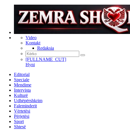
Video
Kontakt
Redaksia
[FULLNAME_CUT]
Hyni
Editorial
Speciale
Mendime
Intervista
Kulturë
Udhëpërshkrim
Faleminderit
Vërtetësi
Përjetësi
Sport
Shtesë