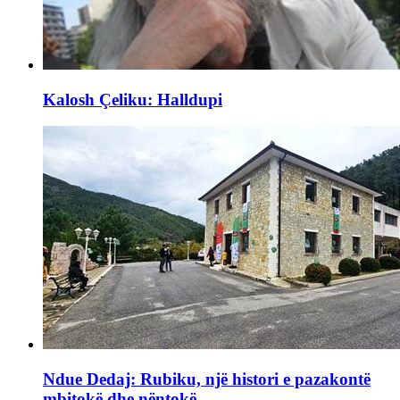
Kalosh Çeliku: Halldupi
Ndue Dedaj: Rubiku, një histori e pazakontë
mbitokë dhe nëntokë