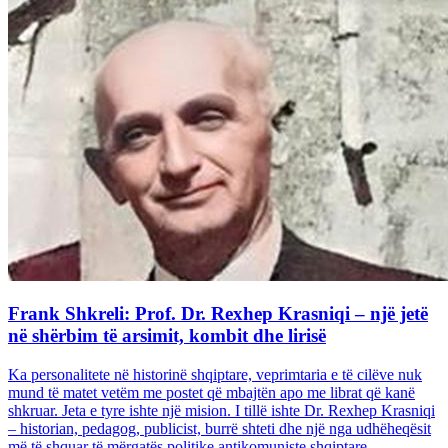
Frank Shkreli: Prof. Dr. Rexhep Krasniqi – një jetë
në shërbim të arsimit, kombit dhe lirisë
Ka personalitete në historinë shqiptare, veprimtaria e të cilëve nuk
mund të matet vetëm me postet që mbajtën apo me librat që kanë
shkruar. Jeta e tyre ishte një mision. I tillë ishte Dr. Rexhep Krasniqi
– historian, pedagog, publicist, burrë shteti dhe një nga udhëheqësit
më të shquar të mërgatës politike antikomuniste shqiptare...