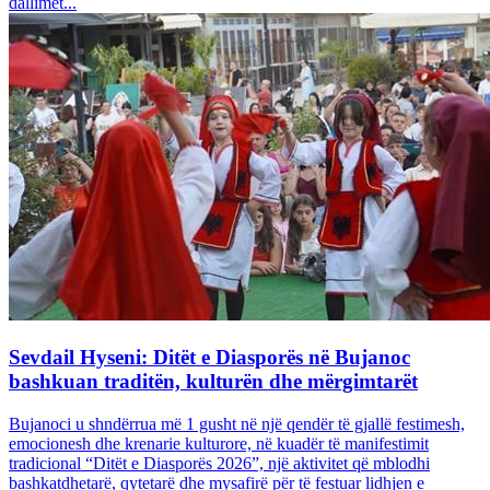
dallimet...
Sevdail Hyseni: Ditët e Diasporës në Bujanoc
bashkuan traditën, kulturën dhe mërgimtarët
Bujanoci u shndërrua më 1 gusht në një qendër të gjallë festimesh,
emocionesh dhe krenarie kulturore, në kuadër të manifestimit
tradicional “Ditët e Diasporës 2026”, një aktivitet që mblodhi
bashkatdhetarë, qytetarë dhe mysafirë për të festuar lidhjen e