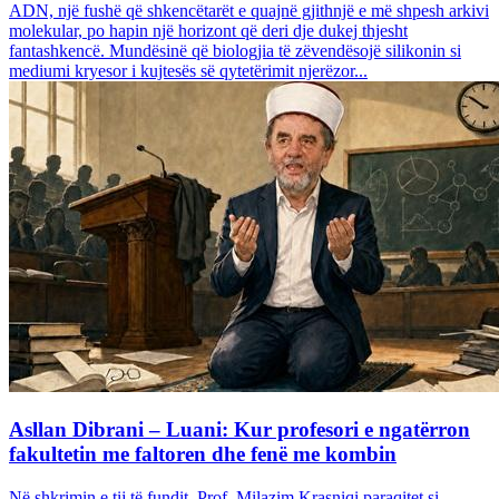
ADN, një fushë që shkencëtarët e quajnë gjithnjë e më shpesh arkivi
molekular, po hapin një horizont që deri dje dukej thjesht
fantashkencë. Mundësinë që biologjia të zëvendësojë silikonin si
mediumi kryesor i kujtesës së qytetërimit njerëzor...
Asllan Dibrani – Luani: Kur profesori e ngatërron
fakultetin me faltoren dhe fenë me kombin
Në shkrimin e tij të fundit, Prof. Milazim Krasniqi paraqitet si