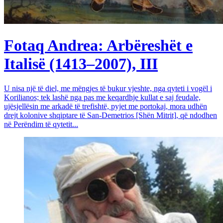
Fotaq Andrea: Arbëreshët e
Italisë (1413–2007), III
U nisa një të diel, me mëngjes të bukur vjeshte, nga qyteti i vogël i
Korilianos; tek lashë nga pas me keqardhje kullat e saj feudale,
ujësjellësin me arkadë të trefishtë, pyjet me portokaj, mora udhën
drejt kolonive shqiptare të San-Demetrios [Shën Mitrit], që ndodhen
në Perëndim të qytetit...