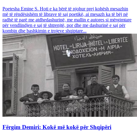
Poetesha Emine S. Hoti e ka bërë të njohur prej kohësh mesazhin
më të rëndësishëm të librave të saj poetikë, ai mesazh ka të bëj në
radhë të parë me atdhedashurinë, me mallin e autores si mërgimtare
për vendlindjen e saj të shtrenjtë, por dhe me dashurinë e saj për
kombin dhe bashkimin e trojeve shqiptare...
Fërgim Demiri: Kokë më kokë për Shqipëri