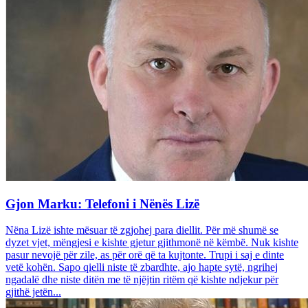
Gjon Marku: Telefoni i Nënës Lizë
Nëna Lizë ishte mësuar të zgjohej para diellit. Për më shumë se
dyzet vjet, mëngjesi e kishte gjetur gjithmonë në këmbë. Nuk kishte
pasur nevojë për zile, as për orë që ta kujtonte. Trupi i saj e dinte
vetë kohën. Sapo qielli niste të zbardhte, ajo hapte sytë, ngrihej
ngadalë dhe niste ditën me të njëjtin ritëm që kishte ndjekur për
gjithë jetën...