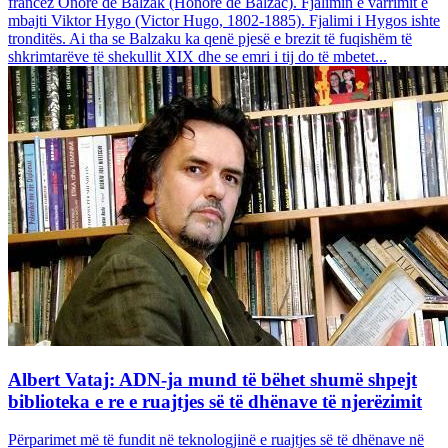
francez Onore dë Balzak (Honoré de Balzac). Fjalimin e varrimit e
mbajti Viktor Hygo (Victor Hugo, 1802-1885). Fjalimi i Hygos ishte
tronditës. Ai tha se Balzaku ka qenë pjesë e brezit të fuqishëm të
shkrimtarëve të shekullit XIX dhe se emri i tij do të mbetet...
Albert Vataj: ADN-ja mund të bëhet shumë shpejt
biblioteka e re e ruajtjes së të dhënave të njerëzimit
Përparimet më të fundit në teknologjinë e ruajtjes së të dhënave në