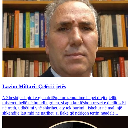
Lazim Miftari: Çelësi i jetës
Në heshtje shpirti e gjen dritën, kur zemra ime hapet drejt qiellit,
misteret thellë në brendi ngriten, si agu kur lëshon rrezet e diellit. - Si
në rreth, udhëtimi ynë shkrihet, aty tek burimi i fshehur në mal, një
shkëndijë lart mbi ne ngrihet, si flakë që ndriçon terrin ngadalë...