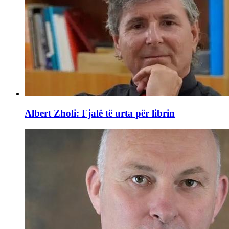
Albert Zholi: Fjalë të urta për librin