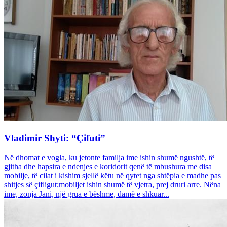
Vladimir Shyti: “Çifuti”
Në dhomat e vogla, ku jetonte familja ime ishin shumë ngushtë, të
gjitha dhe hapsira e ndenjes e koridorit qenë të mbushura me disa
mobilje, të cilat i kishim sjellë këtu në qytet nga shtëpia e madhe pas
shitjes së çifligut;mobiljet ishin shumë të vjetra, prej druri arre. Nëna
ime, zonja Jani, një grua e bëshme, damë e shkuar...