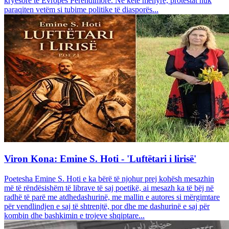
kryesore të Evropës Perëndimore. Në këtë mënyrë, protestat nuk
paraqiten vetëm si tubime politike të diasporës...
Viron Kona: Emine S. Hoti - 'Luftëtari i lirisë'
Poetesha Emine S. Hoti e ka bërë të njohur prej kohësh mesazhin
më të rëndësishëm të librave të saj poetikë, ai mesazh ka të bëj në
radhë të parë me atdhedashurinë, me mallin e autores si mërgimtare
për vendlindjen e saj të shtrenjtë, por dhe me dashurinë e saj për
kombin dhe bashkimin e trojeve shqiptare...