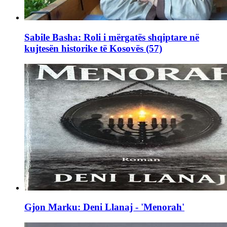
Sabile Basha: Roli i mërgatës shqiptare në
kujtesën historike të Kosovës (57)
Gjon Marku: Deni Llanaj - 'Menorah'