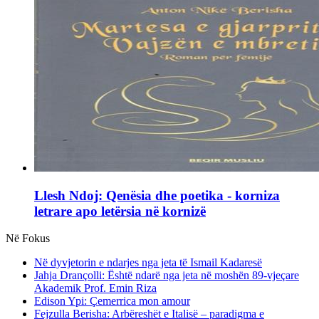
Llesh Ndoj: Qenësia dhe poetika - korniza
letrare apo letërsia në kornizë
Në Fokus
Në dyvjetorin e ndarjes nga jeta të Ismail Kadaresë
Jahja Drançolli: Është ndarë nga jeta në moshën 89-vjeçare
Akademik Prof. Emin Riza
Edison Ypi: Çemerrica mon amour
Fejzulla Berisha: Arbëreshët e Italisë – paradigma e