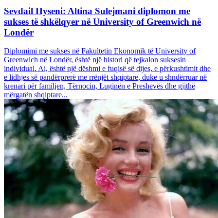
Sevdail Hyseni: Altina Sulejmani diplomon me
sukses të shkëlqyer në University of Greenwich në
Londër
Diplomimi me sukses në Fakultetin Ekonomik të University of
Greenwich në Londër, është një histori që tejkalon suksesin
individual. Ai, është një dëshmi e fuqisë së dijes, e përkushtimit dhe
e lidhjes së pandërprerë me rrënjët shqiptare, duke u shndërruar në
krenari për familjen, Tërnocin, Luginën e Preshevës dhe gjithë
mërgatën shqiptare...