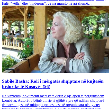
fjalë: “vëlla” dhe “i nderuar”, që na mungojnë aq shumë…
Sabile Basha: Roli i mërgatës shqiptare në kujtesën
historike të Kosovës (56)
Në vazhdim, dokumenti merr karakterin e një apeli të përgjithshëm
kombëtar. Autorët u bëjnë thirrje të gjithë atyre që ndihen shqiptarë
të marrin pjesë në mitingjet protestuese të organizuara në qytetet