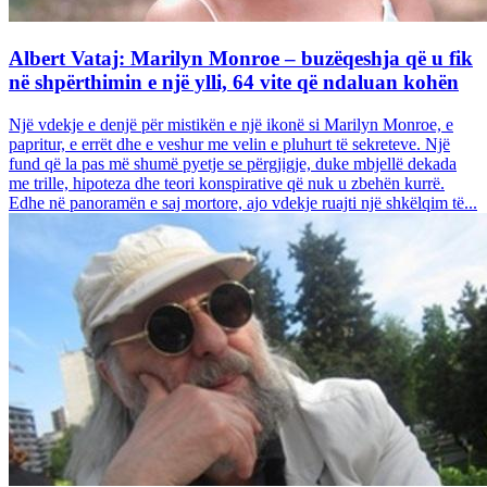
Albert Vataj: Marilyn Monroe – buzëqeshja që u fik
në shpërthimin e një ylli, 64 vite që ndaluan kohën
Një vdekje e denjë për mistikën e një ikonë si Marilyn Monroe, e
papritur, e errët dhe e veshur me velin e pluhurt të sekreteve. Një
fund që la pas më shumë pyetje se përgjigje, duke mbjellë dekada
me trille, hipoteza dhe teori konspirative që nuk u zbehën kurrë.
Edhe në panoramën e saj mortore, ajo vdekje ruajti një shkëlqim të...