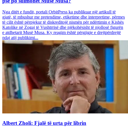
pse po sulmohet Musë Musa?
Nga ditët e fundit, portali OrbitPress ka publikuar një artikull të
gjatë, të mbushur me pretendime, etiketime dhe interpretime, përmes
të cilit është përpjekur të diskreditojë nismën për ndërtimin e Kishës
Katolike në Zogaj të Vushtrrisë dhe njëkohësisht të njollosë figurën
e atdhetarit Musë Musa. Ky reagim është përgjigje e drejtpërdrejtë
ndaj atij publikimi...
Albert Zholi: Fjalë të urta për librin