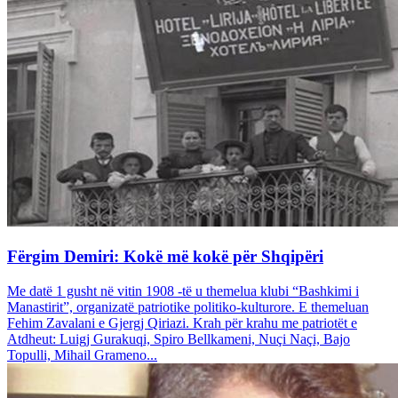
Fërgim Demiri: Kokë më kokë për Shqipëri
Me datë 1 gusht në vitin 1908 -të u themelua klubi “Bashkimi i
Manastirit”, organizatë patriotike politiko-kulturore. E themeluan
Fehim Zavalani e Gjergj Qiriazi. Krah për krahu me patriotët e
Atdheut: Luigj Gurakuqi, Spiro Bellkameni, Nuçi Naçi, Bajo
Topulli, Mihail Grameno...