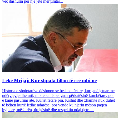
veç dashuria për një jetë mërgimtar...
Lekë Mrijaj: Kur shpata fillon të ecë mbi ne
Historia e shqiptarëve dëshmon se besimet fetare, kur janë jetuar me
ndërgjegje dhe urti, nuk e kanë penguar përkatësinë kombëtare, por
e kanë pasuruar atë. Kultet fetare pra, Kishat dhe xhamitë nuk duhet
të bëhen kurrë ledhe ndarëse, por vende ku njeriu mëson paqen
hyjnore, mëshirën, drejtësinë dhe respektin ndaj tjetrit...