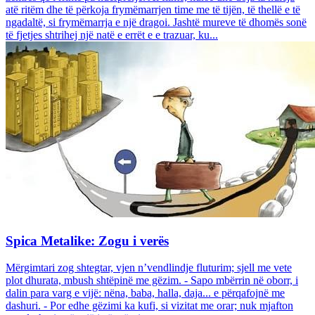
atë ritëm dhe të përkoja frymëmarrjen time me të tijën, të thellë e të
ngadaltë, si frymëmarrja e një dragoi. Jashtë mureve të dhomës sonë
të fjetjes shtrihej një natë e errët e e trazuar, ku...
Spica Metalike: Zogu i verës
Mërgimtari zog shtegtar, vjen n’vendlindje fluturim; sjell me vete
plot dhurata, mbush shtëpinë me gëzim. - Sapo mbërrin në oborr, i
dalin para varg e vijë: nëna, baba, halla, daja... e përqafojnë me
dashuri. - Por edhe gëzimi ka kufi, si vizitat me orar; nuk mjafton