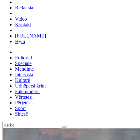
Redaksia
Video
Kontakt
[FULLNAME]
Hyni
Editorial
Speciale
Mendime
Intervista
Kulturë
Udhëpërshkrim
Faleminderit
Vërtetësi
Përjetësi
Sport
Shtesë