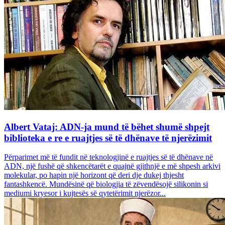
Albert Vataj: ADN-ja mund të bëhet shumë shpejt
biblioteka e re e ruajtjes së të dhënave të njerëzimit
Përparimet më të fundit në teknologjinë e ruajtjes së të dhënave në
ADN, një fushë që shkencëtarët e quajnë gjithnjë e më shpesh arkivi
molekular, po hapin një horizont që deri dje dukej thjesht
fantashkencë. Mundësinë që biologjia të zëvendësojë silikonin si
mediumi kryesor i kujtesës së qytetërimit njerëzor...