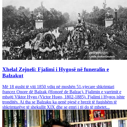
Xhelal Zejneli: Fjalimi i Hygosë në funeralin e
Balzakut
Më 18 gusht të viti 1850 vdiq në moshën 51-vjeçare shkrimtari
francez Onore dë Balzak (Honoré de Balzac). Fjalimin e varrimit e
mbajti Viktor Hygo (Victor Hugo, 1802-1885). Fjalimi i Hygos ishte
tronditës. Ai tha se Balzaku ka qenë pjesë e brezit të fuqishëm të
shkrimtarëve të shekullit XIX dhe se emri i tij do të mbetet...