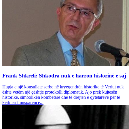
Frank Shkreli: Shkodra nuk e harron historinë e saj
Hapja e një konsullate serbe në kryeqendrën historike të Veriut nuk
është vetëm një çështje protokolli diplomatik. Ajo prek kujtesën
historike, simbolikën kombëtare dhe të drejtën e qytetarëve për të
kërkuar transparencë...