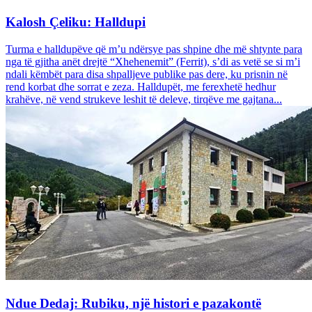
Kalosh Çeliku: Halldupi
Turma e halldupëve që m’u ndërsye pas shpine dhe më shtynte para
nga të gjitha anët drejtë “Xhehenemit” (Ferrit), s’di as vetë se si m’i
ndali këmbët para disa shpalljeve publike pas dere, ku prisnin në
rend korbat dhe sorrat e zeza. Halldupët, me ferexhetë hedhur
krahëve, në vend strukeve leshit të deleve, tirqëve me gajtana...
Ndue Dedaj: Rubiku, një histori e pazakontë