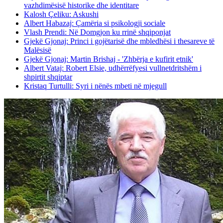
vazhdimësisë historike dhe identitare
Kalosh Çeliku: Askushi
Albert Habazaj: Çamëria si psikologji sociale
Vlash Prendi: Në Domgjon ku rrinë shqiponjat
Gjekë Gjonaj: Princi i gojëtarisë dhe mbledhësi i thesareve të
Malësisë
Gjekë Gjonaj: Martin Brishaj - 'Zhbërja e kufirit etnik'
Albert Vataj: Robert Elsie, udhërrëfyesi vullnetdritshëm i
shpirtit shqiptar
Kristaq Turtulli: Syri i nënës mbeti në mjegull