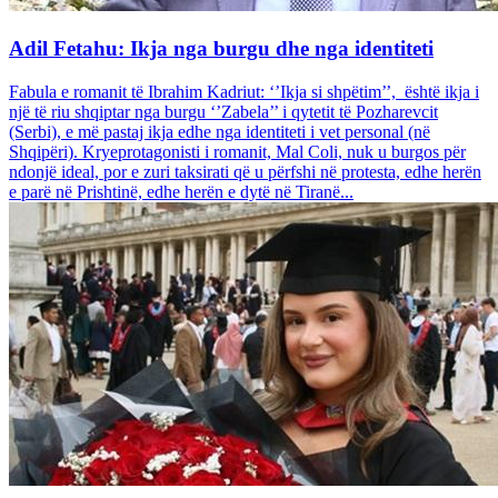
Adil Fetahu: Ikja nga burgu dhe nga identiteti
Fabula e romanit të Ibrahim Kadriut: ‘’Ikja si shpëtim’’, është ikja i
një të riu shqiptar nga burgu ‘’Zabela’’ i qytetit të Pozharevcit
(Serbi), e më pastaj ikja edhe nga identiteti i vet personal (në
Shqipëri). Kryeprotagonisti i romanit, Mal Coli, nuk u burgos për
ndonjë ideal, por e zuri taksirati që u përfshi në protesta, edhe herën
e parë në Prishtinë, edhe herën e dytë në Tiranë...