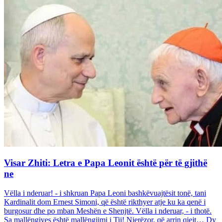
Visar Zhiti: Letra e Papa Leonit është për të gjithë
ne
Vëlla i nderuar! - i shkruan Papa Leoni bashkëvuajtësit tonë, tani
Kardinalit dom Ernest Simoni, që është rikthyer atje ku ka qenë i
burgosur dhe po mban Meshën e Shenjtë. Vëlla i nderuar, - i thotë.
Sa mallëngjyes është mallëngjimi i Tij! Njerëzor, që arrin qiejt… Dy