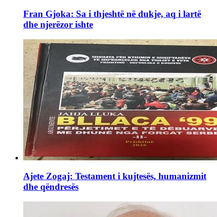
Fran Gjoka: Sa i thjeshtë në dukje, aq i lartë
dhe njerëzor ishte
Ajete Zogaj: Testament i kujtesës, humanizmit
dhe qëndresës