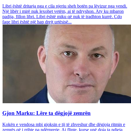
Libri është dritarja nga e cila njeriu sheh botën pa lëvizur nga vendi.
Një libër i mirë nuk lexohet vetëm, ai të ndryshon. Aty ku mbaron
padija, fillon libri. Libri është miku që nuk të tradhton kurrë. Çdo
faqe libri është një hap drejt urtësisë...
Gjon Marku: Lëre ta dëgjojë zemrën
Kokën e vendosa mbi gjoksin e tij të zhveshur dhe dëgjoja ritmin e
zemrës që i rrihte pa ndërprerje. Ai flinte, kurse unë doja ta ndieja