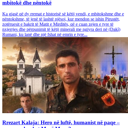
mbitokë dhe nëntokë
Ka gjasë që dy rremat e historisë së këtij vendi, e mbitokshme dhe e
nëntokshme, të jenë të lashtë njësoj, kur mendon se ishin Pirustët,
zotëruesit e bakrit të Matit e Mirditës, që e çuan zejen e tyre të
nxjerrjes dhe përpunimit të këtij minerali me ngjyra deri në (Dakì)
Rumani, ku lanë dhe një fshat në emrin e tyre...
Rrezart Kalaja: Hero në luftë, humanist në paqe –