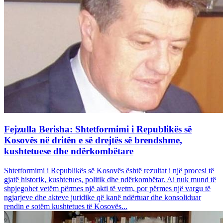
Fejzulla Berisha: Shtetformimi i Republikës së
Kosovës në dritën e së drejtës së brendshme,
kushtetuese dhe ndërkombëtare
Shtetformimi i Republikës së Kosovës është rezultat i një procesi të
gjatë historik, kushtetues, politik dhe ndërkombëtar. Ai nuk mund të
shpjegohet vetëm përmes një akti të vetm, por përmes një vargu të
ngjarjeve dhe akteve juridike që kanë ndërtuar dhe konsoliduar
rendin e sotëm kushtetues të Kosovës...