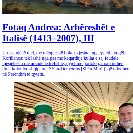
Fotaq Andrea: Arbëreshët e
Italisë (1413–2007), III
U nisa një të diel, me mëngjes të bukur vjeshte, nga qyteti i vogël i
Korilianos; tek lashë nga pas me keqardhje kullat e saj feudale,
ujësjellësin me arkadë të trefishtë, pyjet me portokaj, mora udhën
drejt kolonive shqiptare të San-Demetrios [Shën Mitrit], që ndodhen
në Perëndim të qytetit...