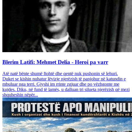
Blerim Latifi: Mehmet Delia - Heroi pa varr
Atë natë bënte shumë ftohtë dhe qentë nuk pushonin së lehuri.
Duket se kishin nuhatur lëvizje njerëzish të panjohur në katundin e
mbuluar nga terri. Gjyshi im rrinte zgjuar dhe po vëzhgonte me
kujdes. Diku, në fund të lamës, u dalluan tri silueta njerëzish që mezi
shquheshin nëpër...