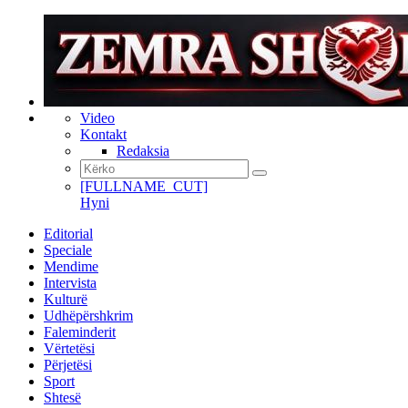
Video
Kontakt
Redaksia
[FULLNAME_CUT]
Hyni
Editorial
Speciale
Mendime
Intervista
Kulturë
Udhëpërshkrim
Faleminderit
Vërtetësi
Përjetësi
Sport
Shtesë