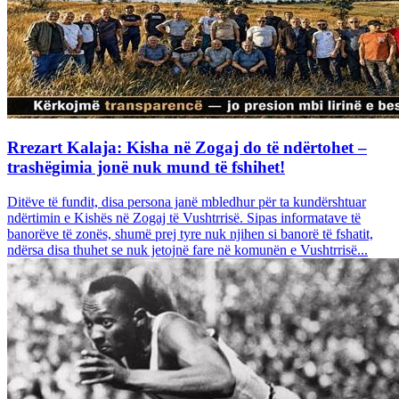
Rrezart Kalaja: Kisha në Zogaj do të ndërtohet –
trashëgimia jonë nuk mund të fshihet!
Ditëve të fundit, disa persona janë mbledhur për ta kundërshtuar
ndërtimin e Kishës në Zogaj të Vushtrrisë. Sipas informatave të
banorëve të zonës, shumë prej tyre nuk njihen si banorë të fshatit,
ndërsa disa thuhet se nuk jetojnë fare në komunën e Vushtrrisë...