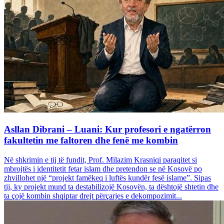
Asllan Dibrani – Luani: Kur profesori e ngatërron
fakultetin me faltoren dhe fenë me kombin
Në shkrimin e tij të fundit, Prof. Milazim Krasniqi paraqitet si
mbrojtës i identitetit fetar islam dhe pretendon se në Kosovë po
zhvillohet një “projekt famëkeq i luftës kundër fesë islame”. Sipas
tij, ky projekt mund ta destabilizojë Kosovën, ta dështojë shtetin dhe
ta çojë kombin shqiptar drejt përçarjes e dekompozimit...