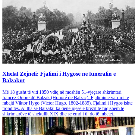
Xhelal Zejneli: Fjalimi i Hygosë në funeralin e
Balzakut
Më 18 gusht të viti 1850 vdiq në moshën 51-vjeçare shkrimtari
francez Onore dë Balzak (Honoré de Balzac). Fjalimin e varrimit e
mbajti Viktor Hygo (Victor Hugo, 1802-1885). Fjalimi i Hygos ishte
tronditës. Ai tha se Balzaku ka qenë pjesë e brezit të fuqishëm të
shkrimtarëve të shekullit XIX dhe se emri i tij do të mbetet...