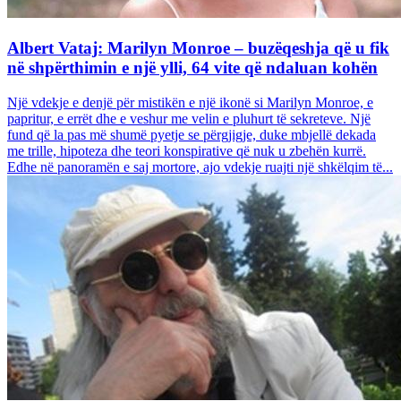
Albert Vataj: Marilyn Monroe – buzëqeshja që u fik
në shpërthimin e një ylli, 64 vite që ndaluan kohën
Një vdekje e denjë për mistikën e një ikonë si Marilyn Monroe, e
papritur, e errët dhe e veshur me velin e pluhurt të sekreteve. Një
fund që la pas më shumë pyetje se përgjigje, duke mbjellë dekada
me trille, hipoteza dhe teori konspirative që nuk u zbehën kurrë.
Edhe në panoramën e saj mortore, ajo vdekje ruajti një shkëlqim të...