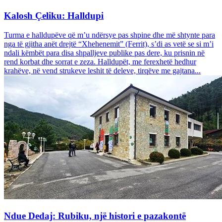
Kalosh Çeliku: Halldupi
Turma e halldupëve që m’u ndërsye pas shpine dhe më shtynte para
nga të gjitha anët drejtë “Xhehenemit” (Ferrit), s’di as vetë se si m’i
ndali këmbët para disa shpalljeve publike pas dere, ku prisnin në
rend korbat dhe sorrat e zeza. Halldupët, me ferexhetë hedhur
krahëve, në vend strukeve leshit të deleve, tirqëve me gajtana...
Ndue Dedaj: Rubiku, një histori e pazakontë