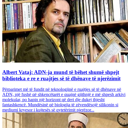
Albert Vataj: ADN-ja mund të bëhet shumë shpejt
biblioteka e re e ruajtjes së të dhënave të njerëzimit
Përparimet më të fundit në teknologjinë e ruajtjes së të dhënave në
ADN, një fushë që shkencëtarët e quajnë gjithnjë e më shpesh arkivi
molekular, po hapin një horizont që deri dje dukej thjesht
fantashkencë. Mundësinë që biologjia të zëvendësojë silikonin si
mediumi kryesor i kujtesës së qytetërimit njerëzor...