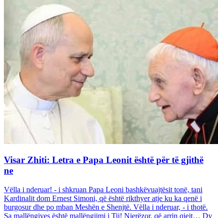
Visar Zhiti: Letra e Papa Leonit është për të gjithë
ne
Vëlla i nderuar! - i shkruan Papa Leoni bashkëvuajtësit tonë, tani
Kardinalit dom Ernest Simoni, që është rikthyer atje ku ka qenë i
burgosur dhe po mban Meshën e Shenjtë. Vëlla i nderuar, - i thotë.
Sa mallëngjyes është mallëngjimi i Tij! Njerëzor, që arrin qiejt… Dy