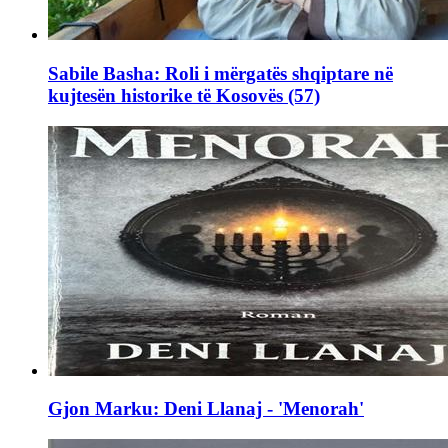
Sabile Basha: Roli i mërgatës shqiptare në
kujtesën historike të Kosovës (57)
Gjon Marku: Deni Llanaj - 'Menorah'