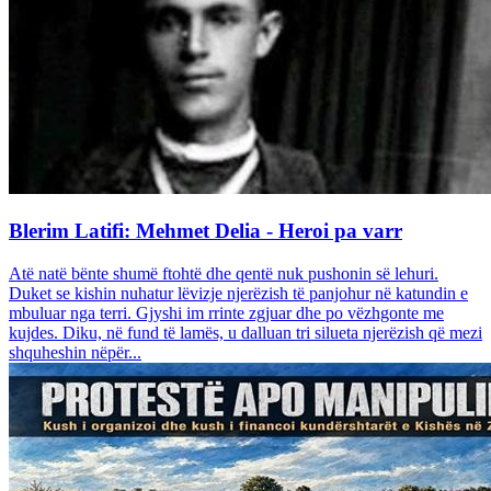
Blerim Latifi: Mehmet Delia - Heroi pa varr
Atë natë bënte shumë ftohtë dhe qentë nuk pushonin së lehuri.
Duket se kishin nuhatur lëvizje njerëzish të panjohur në katundin e
mbuluar nga terri. Gjyshi im rrinte zgjuar dhe po vëzhgonte me
kujdes. Diku, në fund të lamës, u dalluan tri silueta njerëzish që mezi
shquheshin nëpër...