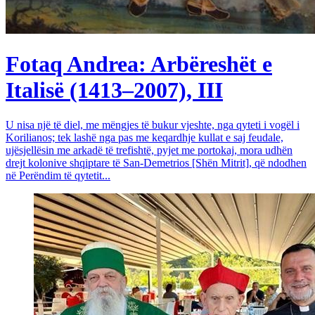
Fotaq Andrea: Arbëreshët e
Italisë (1413–2007), III
U nisa një të diel, me mëngjes të bukur vjeshte, nga qyteti i vogël i
Korilianos; tek lashë nga pas me keqardhje kullat e saj feudale,
ujësjellësin me arkadë të trefishtë, pyjet me portokaj, mora udhën
drejt kolonive shqiptare të San-Demetrios [Shën Mitrit], që ndodhen
në Perëndim të qytetit...