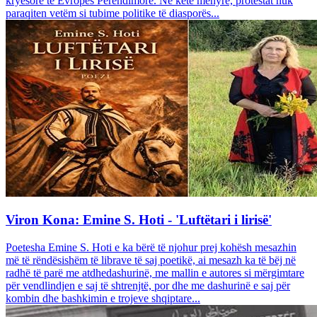
kryesore të Evropës Perëndimore. Në këtë mënyrë, protestat nuk
paraqiten vetëm si tubime politike të diasporës...
Viron Kona: Emine S. Hoti - 'Luftëtari i lirisë'
Poetesha Emine S. Hoti e ka bërë të njohur prej kohësh mesazhin
më të rëndësishëm të librave të saj poetikë, ai mesazh ka të bëj në
radhë të parë me atdhedashurinë, me mallin e autores si mërgimtare
për vendlindjen e saj të shtrenjtë, por dhe me dashurinë e saj për
kombin dhe bashkimin e trojeve shqiptare...