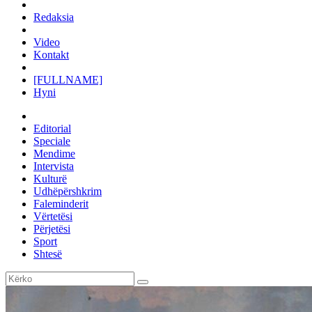
Redaksia
Video
Kontakt
[FULLNAME]
Hyni
Editorial
Speciale
Mendime
Intervista
Kulturë
Udhëpërshkrim
Faleminderit
Vërtetësi
Përjetësi
Sport
Shtesë