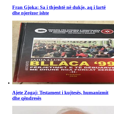
Fran Gjoka: Sa i thjeshtë në dukje, aq i lartë
dhe njerëzor ishte
Ajete Zogaj: Testament i kujtesës, humanizmit
dhe qëndresës