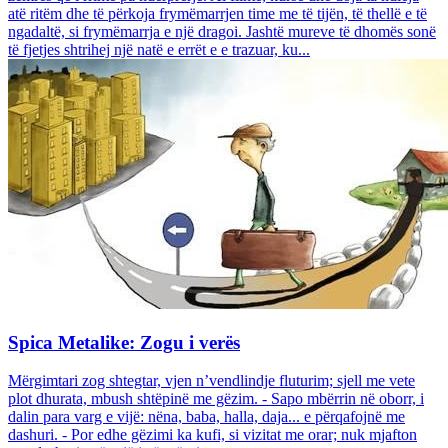
atë ritëm dhe të përkoja frymëmarrjen time me të tijën, të thellë e të
ngadaltë, si frymëmarrja e një dragoi. Jashtë mureve të dhomës sonë
të fjetjes shtrihej një natë e errët e e trazuar, ku...
Spica Metalike: Zogu i verës
Mërgimtari zog shtegtar, vjen n’vendlindje fluturim; sjell me vete
plot dhurata, mbush shtëpinë me gëzim. - Sapo mbërrin në oborr, i
dalin para varg e vijë: nëna, baba, halla, daja... e përqafojnë me
dashuri. - Por edhe gëzimi ka kufi, si vizitat me orar; nuk mjafton