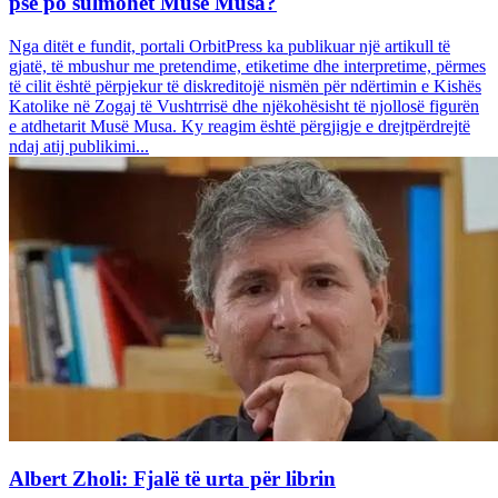
pse po sulmohet Musë Musa?
Nga ditët e fundit, portali OrbitPress ka publikuar një artikull të
gjatë, të mbushur me pretendime, etiketime dhe interpretime, përmes
të cilit është përpjekur të diskreditojë nismën për ndërtimin e Kishës
Katolike në Zogaj të Vushtrrisë dhe njëkohësisht të njollosë figurën
e atdhetarit Musë Musa. Ky reagim është përgjigje e drejtpërdrejtë
ndaj atij publikimi...
Albert Zholi: Fjalë të urta për librin