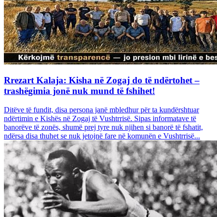
Rrezart Kalaja: Kisha në Zogaj do të ndërtohet –
trashëgimia jonë nuk mund të fshihet!
Ditëve të fundit, disa persona janë mbledhur për ta kundërshtuar
ndërtimin e Kishës në Zogaj të Vushtrrisë. Sipas informatave të
banorëve të zonës, shumë prej tyre nuk njihen si banorë të fshatit,
ndërsa disa thuhet se nuk jetojnë fare në komunën e Vushtrrisë...