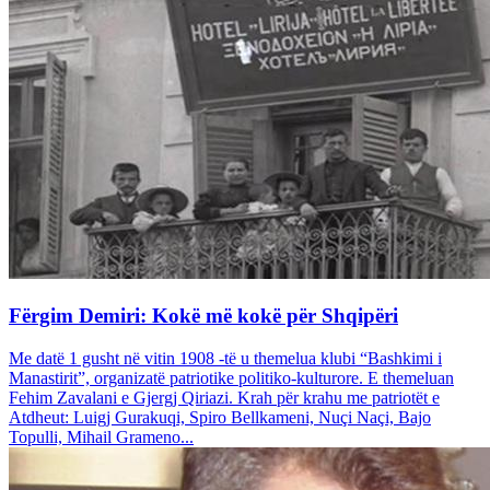
Fërgim Demiri: Kokë më kokë për Shqipëri
Me datë 1 gusht në vitin 1908 -të u themelua klubi “Bashkimi i
Manastirit”, organizatë patriotike politiko-kulturore. E themeluan
Fehim Zavalani e Gjergj Qiriazi. Krah për krahu me patriotët e
Atdheut: Luigj Gurakuqi, Spiro Bellkameni, Nuçi Naçi, Bajo
Topulli, Mihail Grameno...