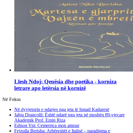
Llesh Ndoj: Qenësia dhe poetika - korniza
letrare apo letërsia në kornizë
Në Fokus
Në dyvjetorin e ndarjes nga jeta të Ismail Kadaresë
Jahja Drançolli: Është ndarë nga jeta në moshën 89-vjeçare
Akademik Prof. Emin Riza
Edison Ypi: Çemerrica mon amour
Fejzulla Berisha: Arbëreshët e Italisë – paradigma e