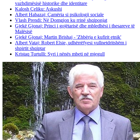
vazhdimësisë historike dhe identitare
Kalosh Çeliku: Askushi
Albert Habazaj: Çamëria si psikologji sociale
Vlash Prendi: Në Domgjon ku rrinë shqiponjat
Gjekë Gjonaj: Princi i gojëtarisë dhe mbledhësi i thesareve të
Malësisë
Gjekë Gjonaj: Martin Brishaj - 'Zhbërja e kufirit etnik'
Albert Vataj: Robert Elsie, udhërrëfyesi vullnetdritshëm i
shpirtit shqiptar
Kristaq Turtulli: Syri i nënës mbeti në mjegull