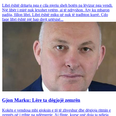
Libri është dritarja nga e cila njeriu sheh botën pa lëvizur nga vendi.
Një libër i mirë nuk lexohet vetëm, ai të ndryshon. Aty ku mbaron
padija, fillon libri. Libri është miku që nuk të tradhton kurrë. Çdo
faqe libri është një hap drejt urtësisë...
Gjon Marku: Lëre ta dëgjojë zemrën
Kokën e vendosa mbi gjoksin e tij të zhveshur dhe dëgjoja ritmin e
zemrës që i rrihte pa ndërprerje. Ai flinte, kurse unë doja ta ndieja