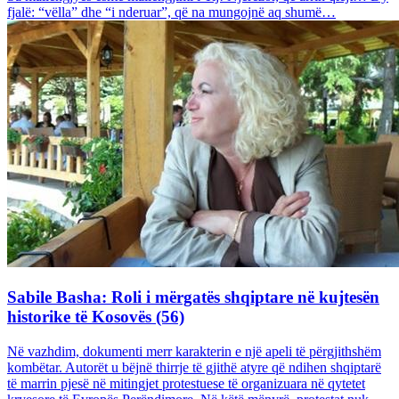
fjalë: “vëlla” dhe “i nderuar”, që na mungojnë aq shumë…
Sabile Basha: Roli i mërgatës shqiptare në kujtesën
historike të Kosovës (56)
Në vazhdim, dokumenti merr karakterin e një apeli të përgjithshëm
kombëtar. Autorët u bëjnë thirrje të gjithë atyre që ndihen shqiptarë
të marrin pjesë në mitingjet protestuese të organizuara në qytetet