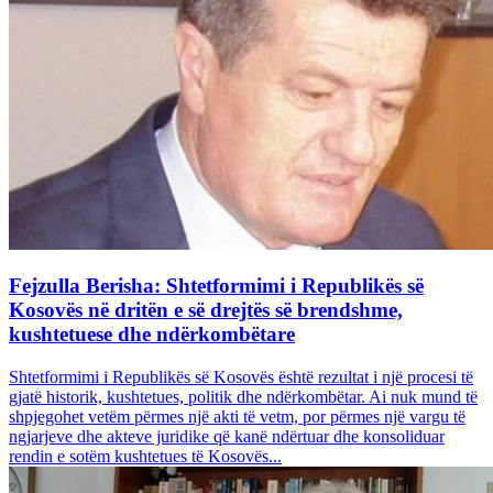
Fejzulla Berisha: Shtetformimi i Republikës së
Kosovës në dritën e së drejtës së brendshme,
kushtetuese dhe ndërkombëtare
Shtetformimi i Republikës së Kosovës është rezultat i një procesi të
gjatë historik, kushtetues, politik dhe ndërkombëtar. Ai nuk mund të
shpjegohet vetëm përmes një akti të vetm, por përmes një vargu të
ngjarjeve dhe akteve juridike që kanë ndërtuar dhe konsoliduar
rendin e sotëm kushtetues të Kosovës...