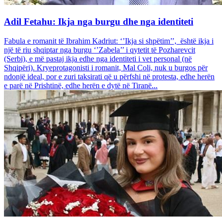
Adil Fetahu: Ikja nga burgu dhe nga identiteti
Fabula e romanit të Ibrahim Kadriut: ‘’Ikja si shpëtim’’, është ikja i
një të riu shqiptar nga burgu ‘’Zabela’’ i qytetit të Pozharevcit
(Serbi), e më pastaj ikja edhe nga identiteti i vet personal (në
Shqipëri). Kryeprotagonisti i romanit, Mal Coli, nuk u burgos për
ndonjë ideal, por e zuri taksirati që u përfshi në protesta, edhe herën
e parë në Prishtinë, edhe herën e dytë në Tiranë...