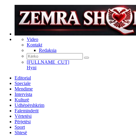
Video
Kontakt
Redaksia
[FULLNAME_CUT]
Hyni
Editorial
Speciale
Mendime
Intervista
Kulturë
Udhëpërshkrim
Faleminderit
Vërtetësi
Përjetësi
Sport
Shtesë