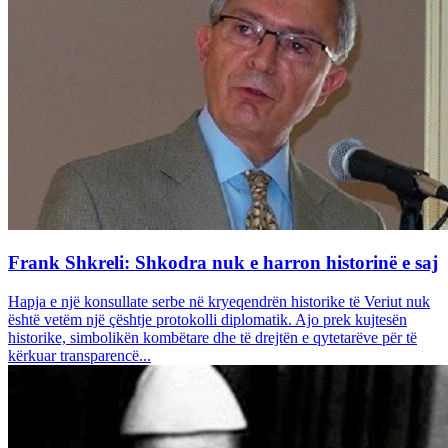
Frank Shkreli: Shkodra nuk e harron historinë e saj
Hapja e një konsullate serbe në kryeqendrën historike të Veriut nuk
është vetëm një çështje protokolli diplomatik. Ajo prek kujtesën
historike, simbolikën kombëtare dhe të drejtën e qytetarëve për të
kërkuar transparencë...