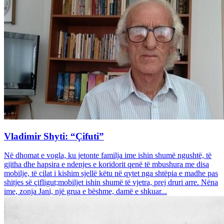
Vladimir Shyti: “Çifuti”
Në dhomat e vogla, ku jetonte familja ime ishin shumë ngushtë, të
gjitha dhe hapsira e ndenjes e koridorit qenë të mbushura me disa
mobilje, të cilat i kishim sjellë këtu në qytet nga shtëpia e madhe pas
shitjes së çifligut;mobiljet ishin shumë të vjetra, prej druri arre. Nëna
ime, zonja Jani, një grua e bëshme, damë e shkuar...