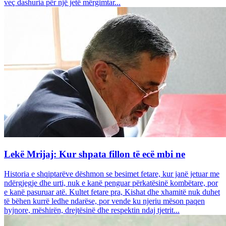
veç dashuria për një jetë mërgimtar...
Lekë Mrijaj: Kur shpata fillon të ecë mbi ne
Historia e shqiptarëve dëshmon se besimet fetare, kur janë jetuar me
ndërgjegje dhe urti, nuk e kanë penguar përkatësinë kombëtare, por
e kanë pasuruar atë. Kultet fetare pra, Kishat dhe xhamitë nuk duhet
të bëhen kurrë ledhe ndarëse, por vende ku njeriu mëson paqen
hyjnore, mëshirën, drejtësinë dhe respektin ndaj tjetrit...