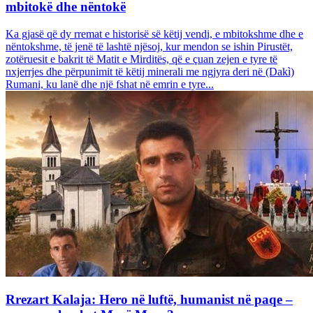
mbitokë dhe nëntokë
Ka gjasë që dy rremat e historisë së këtij vendi, e mbitokshme dhe e
nëntokshme, të jenë të lashtë njësoj, kur mendon se ishin Pirustët,
zotëruesit e bakrit të Matit e Mirditës, që e çuan zejen e tyre të
nxjerrjes dhe përpunimit të këtij minerali me ngjyra deri në (Dakì)
Rumani, ku lanë dhe një fshat në emrin e tyre...
Rrezart Kalaja: Hero në luftë, humanist në paqe –