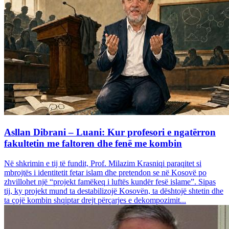
Asllan Dibrani – Luani: Kur profesori e ngatërron
fakultetin me faltoren dhe fenë me kombin
Në shkrimin e tij të fundit, Prof. Milazim Krasniqi paraqitet si
mbrojtës i identitetit fetar islam dhe pretendon se në Kosovë po
zhvillohet një “projekt famëkeq i luftës kundër fesë islame”. Sipas
tij, ky projekt mund ta destabilizojë Kosovën, ta dështojë shtetin dhe
ta çojë kombin shqiptar drejt përçarjes e dekompozimit...