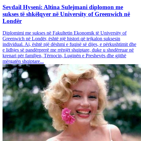
Sevdail Hyseni: Altina Sulejmani diplomon me
sukses të shkëlqyer në University of Greenwich në
Londër
Diplomimi me sukses në Fakultetin Ekonomik të University of
Greenwich në Londër, është një histori që tejkalon suksesin
individual. Ai, është një dëshmi e fuqisë së dijes, e përkushtimit dhe
e lidhjes së pandërprerë me rrënjët shqiptare, duke u shndërruar në
krenari për familjen, Tërnocin, Luginën e Preshevës dhe gjithë
mërgatën shqiptare...