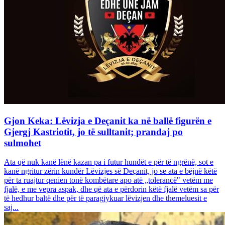
Gjon Keka: Lëvizja e Deçanit ka në ballë figurën e
Gjergj Kastriotit, jo të sulltanit; prandaj po
sulmohet
Ata që nuk kanë lënë kazan pa i futur hundët e për të ngrënë, sot e
kanë ngritur zërin kundër Lëvizjes së Deçanit, jo se ata e bëjnë këtë
për ta ruajtur qenien tonë kombëtare apo atë „tolerancë" vetëm me
fjalë, e me vepra aspak, dhe që ata e përdorin këtë fjalë vetëm sa për
të hedhur baltë dhe për të paragjykuar lëvizjen dhe themeluesit e
saj...