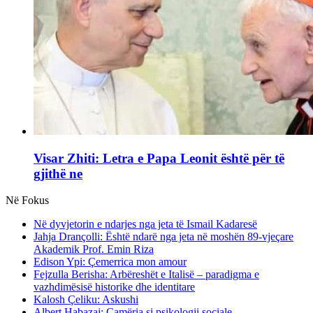
Visar Zhiti: Letra e Papa Leonit është për të
gjithë ne
Në Fokus
Në dyvjetorin e ndarjes nga jeta të Ismail Kadaresë
Jahja Drançolli: Është ndarë nga jeta në moshën 89-vjeçare
Akademik Prof. Emin Riza
Edison Ypi: Çemerrica mon amour
Fejzulla Berisha: Arbëreshët e Italisë – paradigma e
vazhdimësisë historike dhe identitare
Kalosh Çeliku: Askushi
Albert Habazaj: Çamëria si psikologji sociale