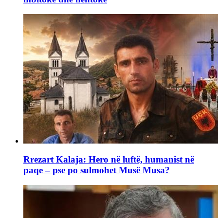
Rrezart Kalaja: Hero në luftë, humanist në
paqe – pse po sulmohet Musë Musa?