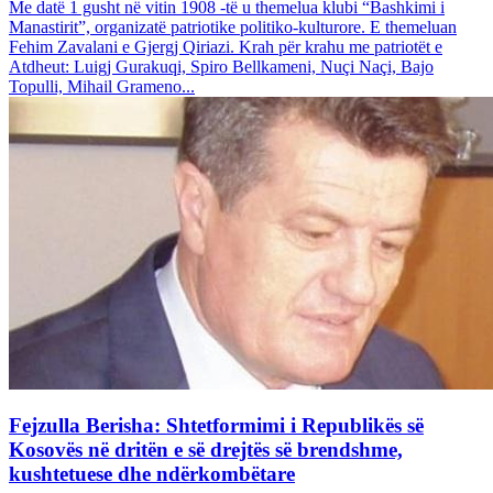
Me datë 1 gusht në vitin 1908 -të u themelua klubi “Bashkimi i
Manastirit”, organizatë patriotike politiko-kulturore. E themeluan
Fehim Zavalani e Gjergj Qiriazi. Krah për krahu me patriotët e
Atdheut: Luigj Gurakuqi, Spiro Bellkameni, Nuçi Naçi, Bajo
Topulli, Mihail Grameno...
Fejzulla Berisha: Shtetformimi i Republikës së
Kosovës në dritën e së drejtës së brendshme,
kushtetuese dhe ndërkombëtare