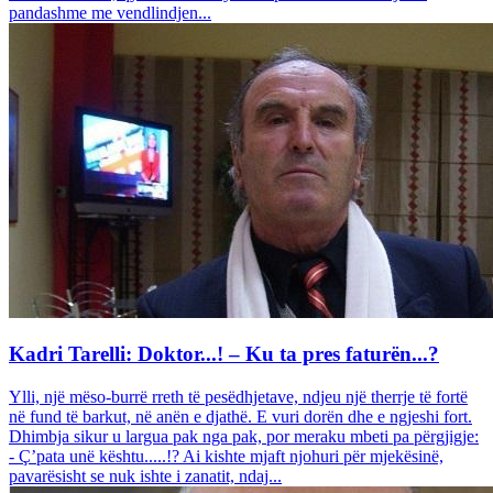
pandashme me vendlindjen...
Kadri Tarelli: Doktor...! – Ku ta pres faturën...?
Ylli, një mëso-burrë rreth të pesëdhjetave, ndjeu një therrje të fortë
në fund të barkut, në anën e djathë. E vuri dorën dhe e ngjeshi fort.
Dhimbja sikur u largua pak nga pak, por meraku mbeti pa përgjigje:
- Ç’pata unë kështu.....!? Ai kishte mjaft njohuri për mjekësinë,
pavarësisht se nuk ishte i zanatit, ndaj...