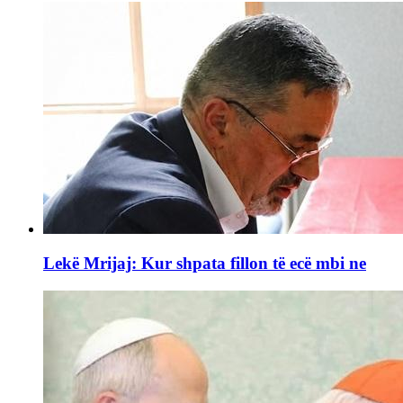
Lekë Mrijaj: Kur shpata fillon të ecë mbi ne