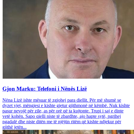
Gjon Marku: Telefoni i Nënës Lizë
Nëna Lizë ishte mësuar të zgjohej para diellit. Për më shumë se
dyzet vjet, mëngjesi e kishte gjetur gjithmonë në këmbë. Nuk kishte
pasur nevojë për zile, as për orë që ta kujtonte. Trupi i saj e dinte
vetë kohën. Sapo qielli niste të zbardhte, ajo hapte sytë, ngrihej
ngadalë dhe niste ditën me të njëjtin ritëm që kishte ndjekur për
gjithë jetën...