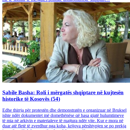
Sabile Basha: Roli i mërgatës shqiptare në kujtesën
historike të Kosovës (54)
Edhe thirrja për protestën dhe demonstratën e organizuar në Bruksel
ishte ndër dokumentet më domethënëse që hasa gjatë hulumtimeve
të mia në arkivin e materialeve të ruajtura ndër vite. Kur e mora në
duar atë fletë të zverdhur nga koha, krijova përshtypjen se po prekja