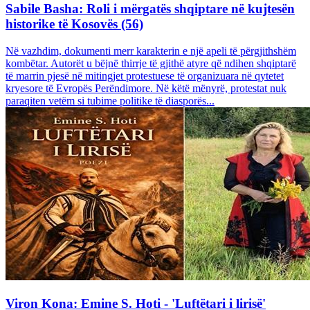
Sabile Basha: Roli i mërgatës shqiptare në kujtesën
historike të Kosovës (56)
Në vazhdim, dokumenti merr karakterin e një apeli të përgjithshëm
kombëtar. Autorët u bëjnë thirrje të gjithë atyre që ndihen shqiptarë
të marrin pjesë në mitingjet protestuese të organizuara në qytetet
kryesore të Evropës Perëndimore. Në këtë mënyrë, protestat nuk
paraqiten vetëm si tubime politike të diasporës...
Viron Kona: Emine S. Hoti - 'Luftëtari i lirisë'