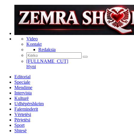
Video
Kontakt
Redaksia
[FULLNAME_CUT]
Hyni
Editorial
Speciale
Mendime
Intervista
Kulturë
Udhëpërshkrim
Faleminderit
Vërtetësi
Përjetësi
Sport
Shtesë