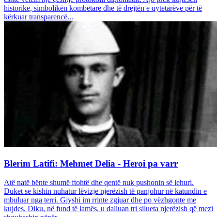
historike, simbolikën kombëtare dhe të drejtën e qytetarëve për të
kërkuar transparencë...
Blerim Latifi: Mehmet Delia - Heroi pa varr
Atë natë bënte shumë ftohtë dhe qentë nuk pushonin së lehuri.
Duket se kishin nuhatur lëvizje njerëzish të panjohur në katundin e
mbuluar nga terri. Gjyshi im rrinte zgjuar dhe po vëzhgonte me
kujdes. Diku, në fund të lamës, u dalluan tri silueta njerëzish që mezi