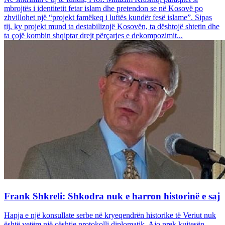
mbrojtës i identitetit fetar islam dhe pretendon se në Kosovë po
zhvillohet një “projekt famëkeq i luftës kundër fesë islame”. Sipas
tij, ky projekt mund ta destabilizojë Kosovën, ta dështojë shtetin dhe
ta çojë kombin shqiptar drejt përçarjes e dekompozimit...
Frank Shkreli: Shkodra nuk e harron historinë e saj
Hapja e një konsullate serbe në kryeqendrën historike të Veriut nuk
është vetëm një çështje protokolli diplomatik. Ajo prek kujtesën