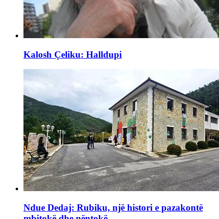
Kalosh Çeliku: Halldupi
Ndue Dedaj: Rubiku, një histori e pazakontë
mbitokë dhe nëntokë