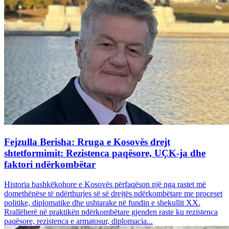
Fejzulla Berisha: Rruga e Kosovës drejt
shtetformimit: Rezistenca paqësore, UÇK-ja dhe
faktori ndërkombëtar
Historia bashkëkohore e Kosovës përfaqëson një nga rastet më
domethënëse të ndërthurjes së së drejtës ndërkombëtare me proceset
politike, diplomatike dhe ushtarake në fundin e shekullit XX.
Rrallëherë në praktikën ndërkombëtare gjenden raste ku rezistenca
paqësore, rezistenca e armatosur, diplomacia...