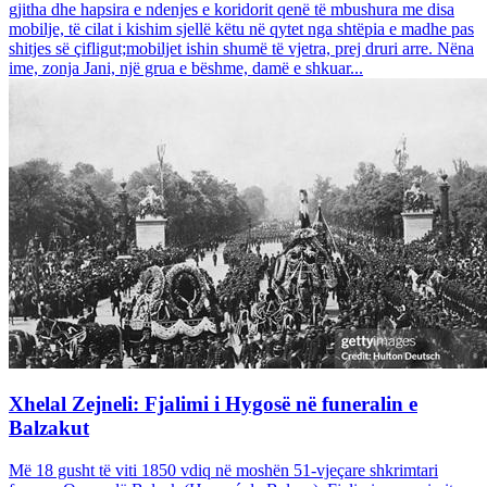
gjitha dhe hapsira e ndenjes e koridorit qenë të mbushura me disa
mobilje, të cilat i kishim sjellë këtu në qytet nga shtëpia e madhe pas
shitjes së çifligut;mobiljet ishin shumë të vjetra, prej druri arre. Nëna
ime, zonja Jani, një grua e bëshme, damë e shkuar...
Xhelal Zejneli: Fjalimi i Hygosë në funeralin e
Balzakut
Më 18 gusht të viti 1850 vdiq në moshën 51-vjeçare shkrimtari