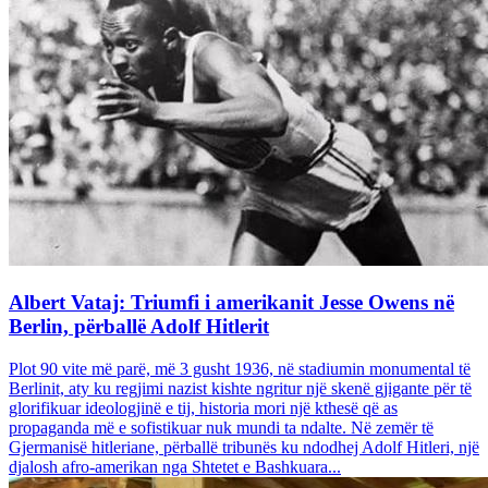
Albert Vataj: Triumfi i amerikanit Jesse Owens në
Berlin, përballë Adolf Hitlerit
Plot 90 vite më parë, më 3 gusht 1936, në stadiumin monumental të
Berlinit, aty ku regjimi nazist kishte ngritur një skenë gjigante për të
glorifikuar ideologjinë e tij, historia mori një kthesë që as
propaganda më e sofistikuar nuk mundi ta ndalte. Në zemër të
Gjermanisë hitleriane, përballë tribunës ku ndodhej Adolf Hitleri, një
djalosh afro-amerikan nga Shtetet e Bashkuara...