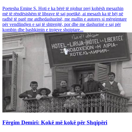
Poetesha Emine S. Hoti e ka bërë të njohur prej kohësh mesazhin
më të rëndësishëm të librave të saj poetikë, ai mesazh ka të bëj në
radhë të parë me atdhedashurinë, me mallin e autores si mërgimtare
për vendlindjen e saj të shtrenjtë, por dhe me dashurinë e saj për
kombin dhe bashkimin e trojeve shqiptare...
Fërgim Demiri: Kokë më kokë për Shqipëri