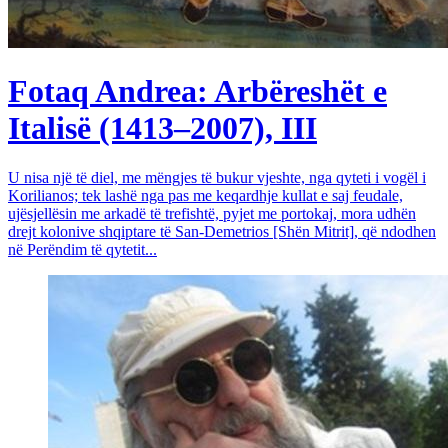
Fotaq Andrea: Arbëreshët e
Italisë (1413–2007), III
U nisa një të diel, me mëngjes të bukur vjeshte, nga qyteti i vogël i
Korilianos; tek lashë nga pas me keqardhje kullat e saj feudale,
ujësjellësin me arkadë të trefishtë, pyjet me portokaj, mora udhën
drejt kolonive shqiptare të San-Demetrios [Shën Mitrit], që ndodhen
në Perëndim të qytetit...