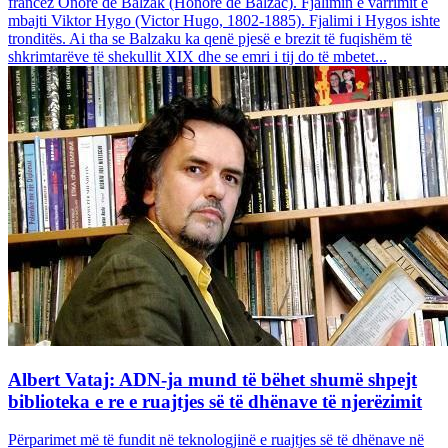
francez Onore dë Balzak (Honoré de Balzac). Fjalimin e varrimit e
mbajti Viktor Hygo (Victor Hugo, 1802-1885). Fjalimi i Hygos ishte
tronditës. Ai tha se Balzaku ka qenë pjesë e brezit të fuqishëm të
shkrimtarëve të shekullit XIX dhe se emri i tij do të mbetet...
Albert Vataj: ADN-ja mund të bëhet shumë shpejt
biblioteka e re e ruajtjes së të dhënave të njerëzimit
Përparimet më të fundit në teknologjinë e ruajtjes së të dhënave në