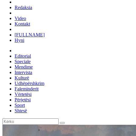
Redaksia
Video
Kontakt
[FULLNAME]
Hyni
Editorial
Speciale
Mendime
Intervista
Kulturë
Udhëpërshkrim
Faleminderit
Vërtetësi
Përjetësi
Sport
Shtesë