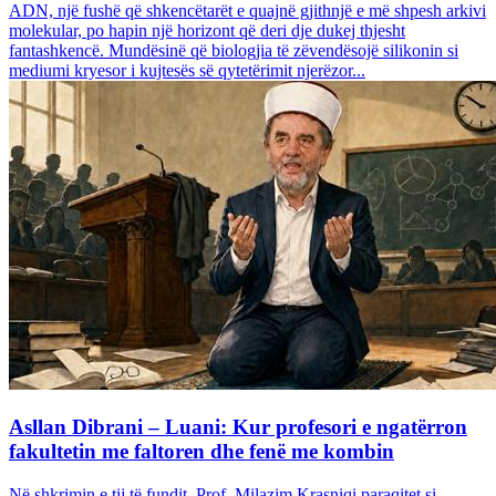
ADN, një fushë që shkencëtarët e quajnë gjithnjë e më shpesh arkivi
molekular, po hapin një horizont që deri dje dukej thjesht
fantashkencë. Mundësinë që biologjia të zëvendësojë silikonin si
mediumi kryesor i kujtesës së qytetërimit njerëzor...
Asllan Dibrani – Luani: Kur profesori e ngatërron
fakultetin me faltoren dhe fenë me kombin
Në shkrimin e tij të fundit, Prof. Milazim Krasniqi paraqitet si