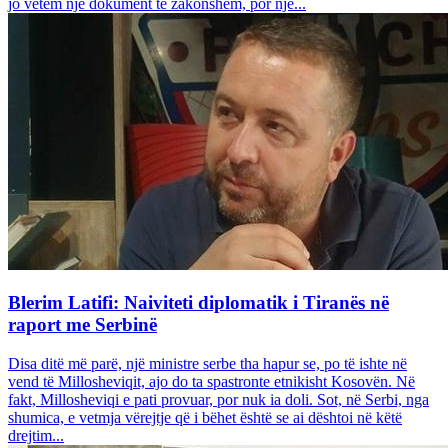
jo vetëm një dokument të zakonshëm, por një...
Blerim Latifi: Naiviteti diplomatik i Tiranës në
raport me Serbinë
Disa ditë më parë, një ministre serbe tha hapur se, po të ishte në
vend të Millosheviqit, ajo do ta spastronte etnikisht Kosovën. Në
fakt, Millosheviqi e pati provuar, por nuk ia doli. Sot, në Serbi, nga
shumica, e vetmja vërejtje që i bëhet është se ai dështoi në këtë
drejtim...