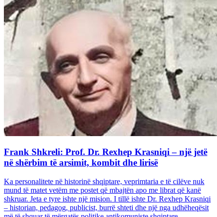
Frank Shkreli: Prof. Dr. Rexhep Krasniqi – një jetë
në shërbim të arsimit, kombit dhe lirisë
Ka personalitete në historinë shqiptare, veprimtaria e të cilëve nuk
mund të matet vetëm me postet që mbajtën apo me librat që kanë
shkruar. Jeta e tyre ishte një mision. I tillë ishte Dr. Rexhep Krasniqi
– historian, pedagog, publicist, burrë shteti dhe një nga udhëheqësit
më të shquar të mërgatës politike antikomuniste shqiptare...