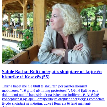
Sabile Basha: Roli i mërgatës shqiptare në kujtesën
historike të Kosovës (55)
Thirrja hapet me një titull të shkurtër, por jashtëzakonisht
mobilizues: "Të gjithë në miting protestues!". Që në fjalët e para,
dokumenti nuk lë hapësirë për pasivitet apo indiferencë. Ai është
konceptuar si një apel i drejtpërdrejtë drejtuar ndërgjegjes kombëtare
të çdo shqiptari në mërgim, duke i ftuar ata të lënë mënjanë