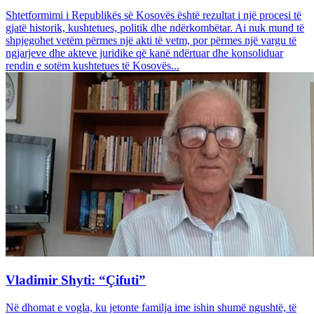
Shtetformimi i Republikës së Kosovës është rezultat i një procesi të
gjatë historik, kushtetues, politik dhe ndërkombëtar. Ai nuk mund të
shpjegohet vetëm përmes një akti të vetm, por përmes një vargu të
ngjarjeve dhe akteve juridike që kanë ndërtuar dhe konsoliduar
rendin e sotëm kushtetues të Kosovës...
Vladimir Shyti: “Çifuti”
Në dhomat e vogla, ku jetonte familja ime ishin shumë ngushtë, të