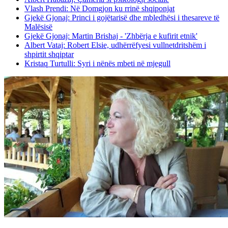
Vlash Prendi: Në Domgjon ku rrinë shqiponjat
Gjekë Gjonaj: Princi i gojëtarisë dhe mbledhësi i thesareve të
Malësisë
Gjekë Gjonaj: Martin Brishaj - 'Zhbërja e kufirit etnik'
Albert Vataj: Robert Elsie, udhërrëfyesi vullnetdritshëm i
shpirtit shqiptar
Kristaq Turtulli: Syri i nënës mbeti në mjegull