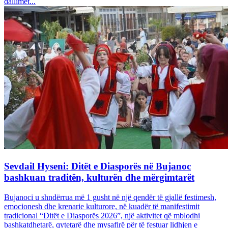
dallimet...
Sevdail Hyseni: Ditët e Diasporës në Bujanoc
bashkuan traditën, kulturën dhe mërgimtarët
Bujanoci u shndërrua më 1 gusht në një qendër të gjallë festimesh,
emocionesh dhe krenarie kulturore, në kuadër të manifestimit
tradicional “Ditët e Diasporës 2026”, një aktivitet që mblodhi
bashkatdhetarë, qytetarë dhe mysafirë për të festuar lidhjen e