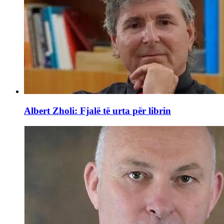
Albert Zholi: Fjalë të urta për librin