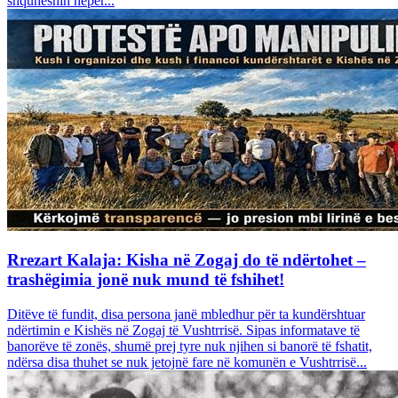
shquheshin nëpër...
Rrezart Kalaja: Kisha në Zogaj do të ndërtohet –
trashëgimia jonë nuk mund të fshihet!
Ditëve të fundit, disa persona janë mbledhur për ta kundërshtuar
ndërtimin e Kishës në Zogaj të Vushtrrisë. Sipas informatave të
banorëve të zonës, shumë prej tyre nuk njihen si banorë të fshatit,
ndërsa disa thuhet se nuk jetojnë fare në komunën e Vushtrrisë...