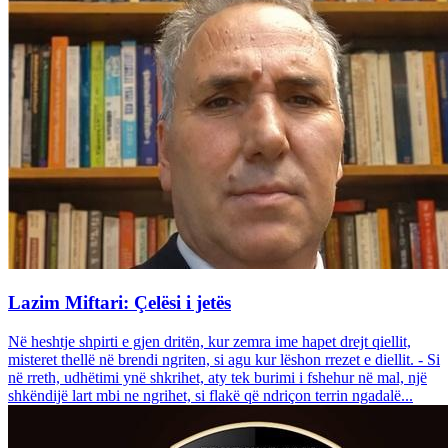
Lazim Miftari: Çelësi i jetës
Në heshtje shpirti e gjen dritën, kur zemra ime hapet drejt qiellit,
misteret thellë në brendi ngriten, si agu kur lëshon rrezet e diellit. - Si
në rreth, udhëtimi ynë shkrihet, aty tek burimi i fshehur në mal, një
shkëndijë lart mbi ne ngrihet, si flakë që ndriçon terrin ngadalë...