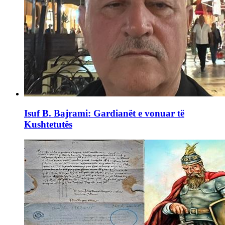
Isuf B. Bajrami: Gardianët e vonuar të
Kushtetutës