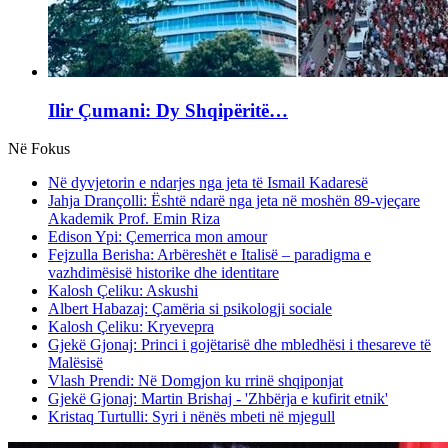
Ilir Çumani: Dy Shqipëritë…
Në Fokus
Në dyvjetorin e ndarjes nga jeta të Ismail Kadaresë
Jahja Drançolli: Është ndarë nga jeta në moshën 89-vjeçare
Akademik Prof. Emin Riza
Edison Ypi: Çemerrica mon amour
Fejzulla Berisha: Arbëreshët e Italisë – paradigma e
vazhdimësisë historike dhe identitare
Kalosh Çeliku: Askushi
Albert Habazaj: Çamëria si psikologji sociale
Kalosh Çeliku: Kryevepra
Gjekë Gjonaj: Princi i gojëtarisë dhe mbledhësi i thesareve të
Malësisë
Vlash Prendi: Në Domgjon ku rrinë shqiponjat
Gjekë Gjonaj: Martin Brishaj - 'Zhbërja e kufirit etnik'
Kristaq Turtulli: Syri i nënës mbeti në mjegull