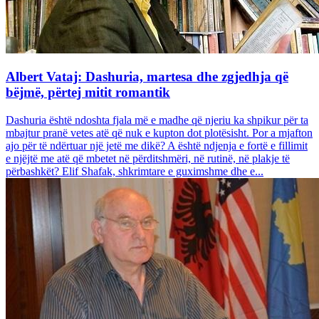
Albert Vataj: Dashuria, martesa dhe zgjedhja që
bëjmë, përtej mitit romantik
Dashuria është ndoshta fjala më e madhe që njeriu ka shpikur për ta
mbajtur pranë vetes atë që nuk e kupton dot plotësisht. Por a mjafton
ajo për të ndërtuar një jetë me dikë? A është ndjenja e fortë e fillimit
e njëjtë me atë që mbetet në përditshmëri, në rutinë, në plakje të
përbashkët? Elif Shafak, shkrimtare e guximshme dhe e...