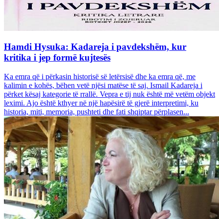
Hamdi Hysuka: Kadareja i pavdekshëm, kur
kritika i jep formë kujtesës
Ka emra që i përkasin historisë së letërsisë dhe ka emra që, me
kalimin e kohës, bëhen vetë njësi matëse të saj. Ismail Kadareja i
përket kësaj kategorie të rrallë. Vepra e tij nuk është më vetëm objekt
leximi. Ajo është kthyer në një hapësirë të gjerë interpretimi, ku
historia, miti, memoria, pushteti dhe fati shqiptar përplasen...