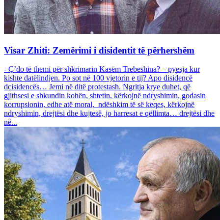
Visar Zhiti: Zemërimi i disidentit të përhershëm
- Ç’do të themi për shkrimarin Kasëm Trebeshina? – pyesja kur
kishte datëlindjen. Po sot në 100 vjetorin e tij? Apo disidencë
dcisidencës… Jemi në ditë protestash. Ngritja krye duhet, që
gjithsesi e shkundin kohën, shtetin, kërkojnë ndryshimin, godasin
korrupsionin, edhe atë moral, ndëshkim të së keqes, kërkojnë
ndryshimin, drejtësi dhe kujtesë, jo harresat e qëllimta… drejtësi dhe
në...