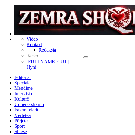
Video
Kontakt
Redaksia
[FULLNAME_CUT]
Hyni
Editorial
Speciale
Mendime
Intervista
Kulturë
Udhëpërshkrim
Faleminderit
Vërtetësi
Përjetësi
Sport
Shtesë