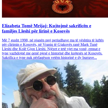
Elizabeta Tomë Mrijaj: Kujtojmë sakrificën e
familjes Lleshi për lirinë e Kosovës
Më 7 gusht 1998, në njanën prej periudhave ma të vështira të luftës
për çlirimin e Kosovës, në Vraniq të Gjakovës ranë Mark Tunë
Lleshi dhe Kolë Gjon Lleshi. Njëzet e tetë vjet ma vonë, emnat e
tyne vazhdojnë me qenë pjesë e historisë dhe kujtesës së Kosovës.
Sakrifica e tyne nuk përfaqëson vetëm historinë e dy burrave...