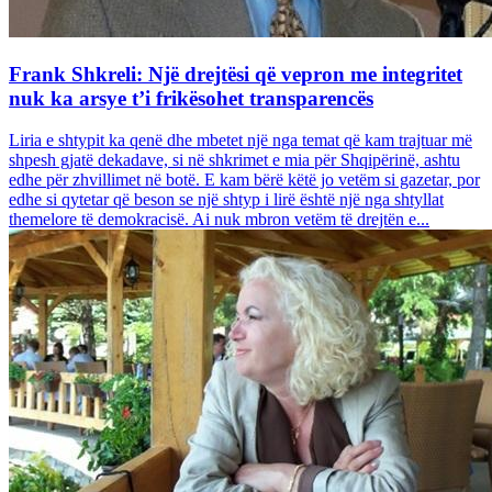
Frank Shkreli: Një drejtësi që vepron me integritet
nuk ka arsye t’i frikësohet transparencës
Liria e shtypit ka qenë dhe mbetet një nga temat që kam trajtuar më
shpesh gjatë dekadave, si në shkrimet e mia për Shqipërinë, ashtu
edhe për zhvillimet në botë. E kam bërë këtë jo vetëm si gazetar, por
edhe si qytetar që beson se një shtyp i lirë është një nga shtyllat
themelore të demokracisë. Ai nuk mbron vetëm të drejtën e...