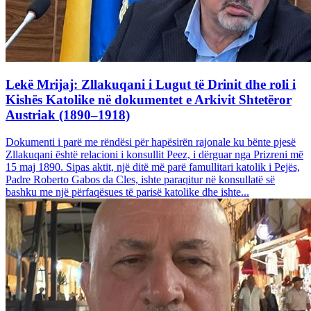
Lekë Mrijaj: Zllakuqani i Lugut të Drinit dhe roli i
Kishës Katolike në dokumentet e Arkivit Shtetëror
Austriak (1890–1918)
Dokumenti i parë me rëndësi për hapësirën rajonale ku bënte pjesë
Zllakuqani është relacioni i konsullit Peez, i dërguar nga Prizreni më
15 maj 1890. Sipas aktit, një ditë më parë famullitari katolik i Pejës,
Padre Roberto Gabos da Cles, ishte paraqitur në konsullatë së
bashku me një përfaqësues të parisë katolike dhe ishte...