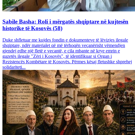
Sabile Basha: Roli i mërgatës shqiptare në kujtesën
historike të Kosovës (58)
Duke shfletuar me kujdes fondin e dokumenteve të lëvizjes ilegale
shqiptare, ndër materialet që më tërhoqën veçanërisht vëmendjen
gjendej edhe një fletë e veçantë, e cila mbante në krye emrin e
gazetës ilegale "Zëri i Kosovës", të identifikuar si Organ i
Rezistencës Kombëtare të Kosovës. Përmes kësaj fletushke shprehej
solidariteti...