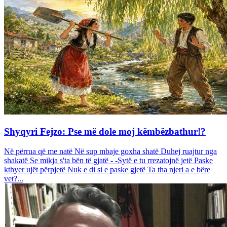
Shyqyri Fejzo: Pse më dole moj këmbëzbathur!?
Në përrua që me natë Në sup mbaje goxha shatë Duhej ruajtur nga
shakatë Se mikja s'ta bën të gjatë - -Sytë e tu rrezatojnë jetë Paske
kthyer ujët përpjetë Nuk e di si e paske gjetë Ta tha njeri a e bëre
vet?...