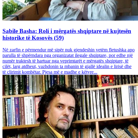
Sabile Basha: Roli i mërgatës shqiptare në kujtesën
historike të Kosovës (59)
Në zarfin e përmendur më sipër nuk gjendeshin vetëm fletushka apo
parulla të shpërndara nga organizatat ilegale shqiptare, por edhe një
numër traktesh të hartuar nga veprimtarët e mërgatës shqiptare, të
cilët, larg atdheut, vazhdonin ta mbanin të gjallë idealin e lirisë dhe
të çlirimit kombëtar. Pjesa më e madhe e këtyre...