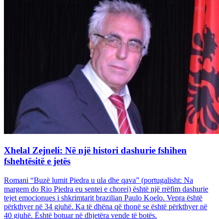
Xhelal Zejneli: Në një histori dashurie fshihen
fshehtësitë e jetës
Romani “Buzë lumit Piedra u ula dhe qava” (portugalisht: Na
margem do Rio Piedra eu sentei e chorei) është një rrëfim dashurie
tejet emocionues i shkrimtarit brazilian Paulo Koelo. Vepra është
përkthyer në 34 gjuhë. Ka të dhëna që thonë se është përkthyer në
40 gjuhë. Është botuar në dhjetëra vende të botës.