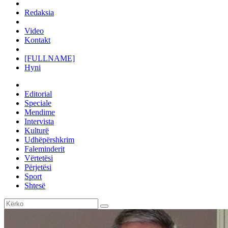
Redaksia
Video
Kontakt
[FULLNAME]
Hyni
Editorial
Speciale
Mendime
Intervista
Kulturë
Udhëpërshkrim
Faleminderit
Vërtetësi
Përjetësi
Sport
Shtesë