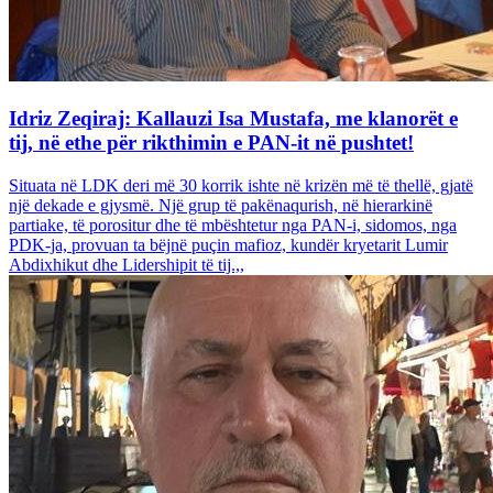
Idriz Zeqiraj: Kallauzi Isa Mustafa, me klanorët e
tij, në ethe për rikthimin e PAN-it në pushtet!
Situata në LDK deri më 30 korrik ishte në krizën më të thellë, gjatë
një dekade e gjysmë. Një grup të pakënaqurish, në hierarkinë
partiake, të porositur dhe të mbështetur nga PAN-i, sidomos, nga
PDK-ja, provuan ta bëjnë puçin mafioz, kundër kryetarit Lumir
Abdixhikut dhe Lidershipit të tij.,,