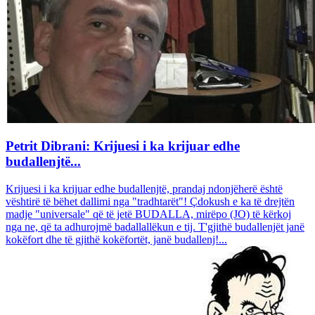
Petrit Dibrani: Krijuesi i ka krijuar edhe
budallenjtë...
Krijuesi i ka krijuar edhe budallenjtë, prandaj ndonjëherë është
vështirë të bëhet dallimi nga "tradhtarët"! Çdokush e ka të drejtën
madje "universale" që të jetë BUDALLA, mirëpo (JO) të kërkoj
nga ne, që ta adhurojmë badallallëkun e tij. T'gjithë budallenjët janë
kokëfort dhe të gjithë kokëfortët, janë budallenj!...