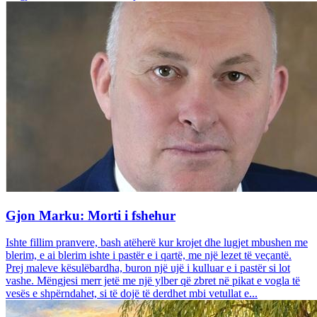
Gjon Marku: Morti i fshehur
Ishte fillim pranvere, bash atëherë kur krojet dhe lugjet mbushen me
blerim, e ai blerim ishte i pastër e i qartë, me një lezet të veçantë.
Prej maleve kësulëbardha, buron një ujë i kulluar e i pastër si lot
vashe. Mëngjesi merr jetë me një ylber që zbret në pikat e vogla të
vesës e shpërndahet, si të dojë të derdhet mbi vetullat e...