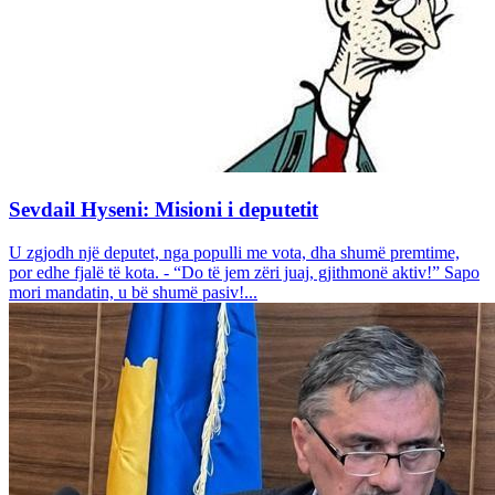
Sevdail Hyseni: Misioni i deputetit
U zgjodh një deputet, nga populli me vota, dha shumë premtime,
por edhe fjalë të kota. - “Do të jem zëri juaj, gjithmonë aktiv!” Sapo
mori mandatin, u bë shumë pasiv!...