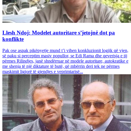
Llesh Ndoj: Modelet autoritare s’jetojnë dot pa
konflikte
Pak ose aspak pikëpyetje mund t’i vihen konkluzionit logjik që vjen,
së paku si perceptim masiv popullor, se Edi Rama dhe qeverisja e tij
përmes Rilindjes, janë shndërruar në modele autoritare, autokratike e
me shenja të një diktature të butë, që mbërrin deri tek ne përmes
maskimit ligjorë të gjendjes e veprimtarisë...