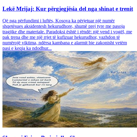
Lekë Mrijaj: Kur përgjegjësia del nga shinat e trenit
Që nga përfundimi i luftës, Kosova ka përjetuar një numër
shqetësues aksidentesh hekurudhore, shumë prej tyre me pasoja
tragjike dhe materiale. Paradoksi është i rëndë: një vend i vogël, me
pak trena dhe me një rrjet të kufizuar hekurudhor, vazhdon të
numërojë viktima, ndërsa kambana e alarmit bie zakonisht vetëm
pasi e keqja ka ndodhur...