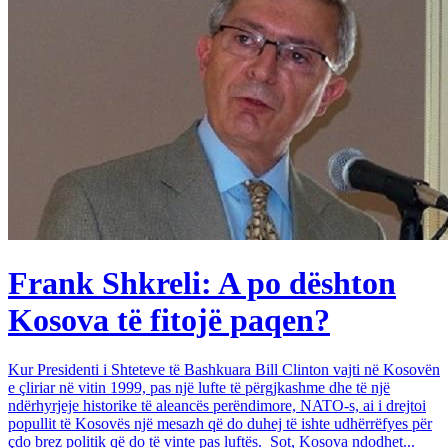
Frank Shkreli: A po dështon
Kosova të fitojë paqen?
Kur Presidenti i Shteteve të Bashkuara Bill Clinton vajti në Kosovën
e çliriar në vitin 1999, pas një lufte të përgjkashme dhe të një
ndërhyrjeje historike të aleancës perëndimore, NATO-s, ai i drejtoi
popullit të Kosovës një mesazh që do duhej të ishte udhërrëfyes për
çdo brez politik që do të vinte pas luftës. Sot, Kosova ndodhet...