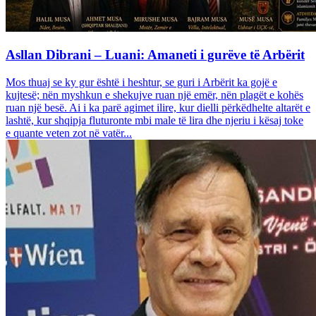
Asllan Dibrani – Luani: Amaneti i gurëve të Arbërit
Mos thuaj se ky gur është i heshtur, se guri i Arbërit ka gojë e
kujtesë; nën myshkun e shekujve ruan një emër, nën plagët e kohës
ruan një besë. Ai i ka parë agimet ilire, kur dielli përkëdhelte altarët e
lashtë, kur shqipja fluturonte mbi male të lira dhe njeriu i kësaj toke
e quante veten zot në vatër...