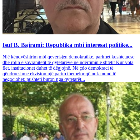
Isuf B. Bajrami: Republika mbi interesat politike...
Një këndvështrim mbi qeverisjen demokratike, parimet kushtetuese
dhe rolin e sovranitetit të qytetarëve në ndërtimin e shtetit Kur vota
flet, institucionet duhet të dëgjojnë. Në çdo demokraci të
qëndrueshme ekziston një parim themelor që nuk mund të
negociohet: pushteti buron nga qytetarët...