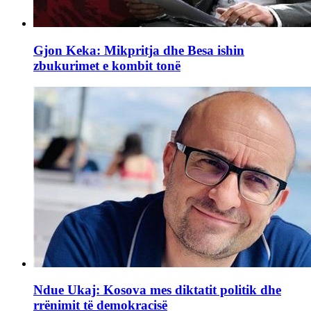
Gjon Keka: Mikpritja dhe Besa ishin
zbukurimet e kombit tonë
Ndue Ukaj: Kosova mes diktatit politik dhe
rrënimit të demokracisë