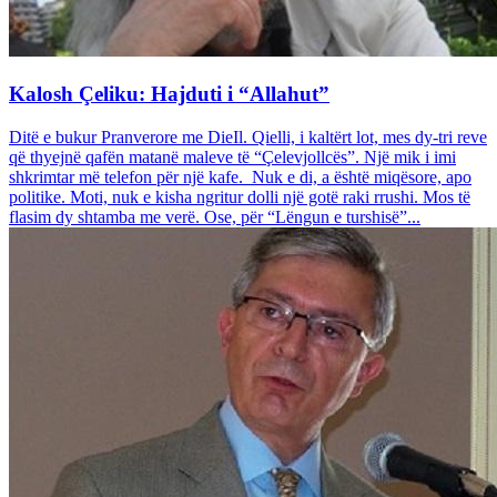
Kalosh Çeliku: Hajduti i “Allahut”
Ditë e bukur Pranverore me DieIl. Qielli, i kaltërt lot, mes dy-tri reve
që thyejnë qafën matanë maleve të “Çelevjollcës”. Një mik i imi
shkrimtar më telefon për një kafe. Nuk e di, a është miqësore, apo
politike. Moti, nuk e kisha ngritur dolli një gotë raki rrushi. Mos të
flasim dy shtamba me verë. Ose, për “Lëngun e turshisë”...