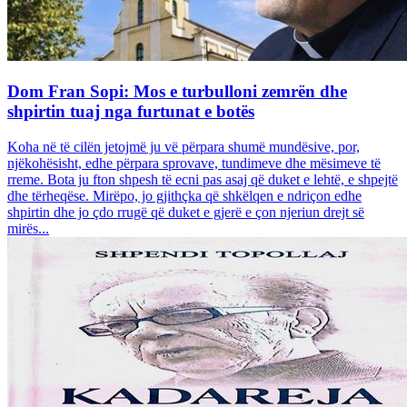
Dom Fran Sopi: Mos e turbulloni zemrën dhe
shpirtin tuaj nga furtunat e botës
Koha në të cilën jetojmë ju vë përpara shumë mundësive, por,
njëkohësisht, edhe përpara sprovave, tundimeve dhe mësimeve të
rreme. Bota ju fton shpesh të ecni pas asaj që duket e lehtë, e shpejtë
dhe tërheqëse. Mirëpo, jo gjithçka që shkëlqen e ndriçon edhe
shpirtin dhe jo çdo rrugë që duket e gjerë e çon njeriun drejt së
mirës...