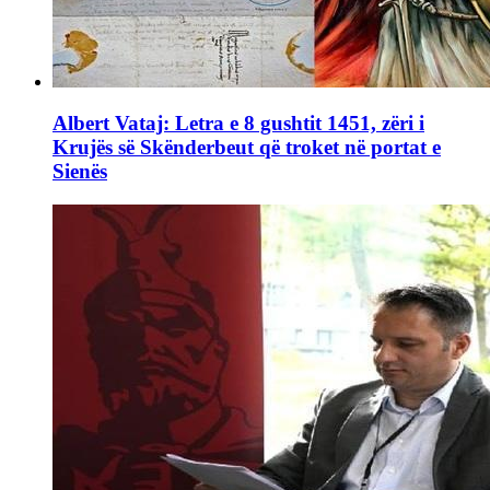
Albert Vataj: Letra e 8 gushtit 1451, zëri i
Krujës së Skënderbeut që troket në portat e
Sienës