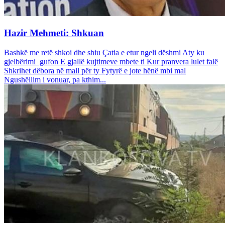
Hazir Mehmeti: Shkuan
Bashkë me retë shkoi dhe shiu Çatia e etur ngeli dëshmi Aty ku
gjelbërimi gufon E gjallë kujtimeve mbete ti Kur pranvera lulet falë
Shkrihet dëbora në mall për ty Fytyrë e jote hënë mbi mal
Ngushëllim i vonuar, pa kthim...