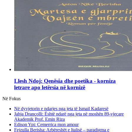
Llesh Ndoj: Qenësia dhe poetika - korniza
letrare apo letërsia në kornizë
Në Fokus
Në dyvjetorin e ndarjes nga jeta të Ismail Kadaresë
Jahja Drançolli: Është ndarë nga jeta në moshën 89-vjeçare
Akademik Prof. Emin Riza
Edison Ypi: Çemerrica mon amour
Fejzulla Berisha: Arbëreshët e Italisë – paradigma e