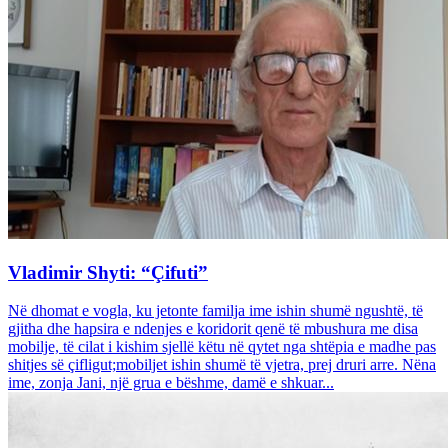
Vladimir Shyti: “Çifuti”
Në dhomat e vogla, ku jetonte familja ime ishin shumë ngushtë, të
gjitha dhe hapsira e ndenjes e koridorit qenë të mbushura me disa
mobilje, të cilat i kishim sjellë këtu në qytet nga shtëpia e madhe pas
shitjes së çifligut;mobiljet ishin shumë të vjetra, prej druri arre. Nëna
ime, zonja Jani, një grua e bëshme, damë e shkuar...