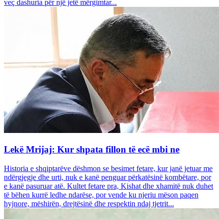
veç dashuria për një jetë mërgimtar...
Lekë Mrijaj: Kur shpata fillon të ecë mbi ne
Historia e shqiptarëve dëshmon se besimet fetare, kur janë jetuar me
ndërgjegje dhe urti, nuk e kanë penguar përkatësinë kombëtare, por
e kanë pasuruar atë. Kultet fetare pra, Kishat dhe xhamitë nuk duhet
të bëhen kurrë ledhe ndarëse, por vende ku njeriu mëson paqen
hyjnore, mëshirën, drejtësinë dhe respektin ndaj tjetrit...