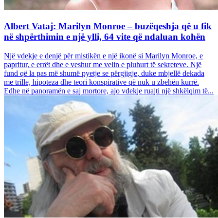
Albert Vataj: Marilyn Monroe – buzëqeshja që u fik
në shpërthimin e një ylli, 64 vite që ndaluan kohën
Një vdekje e denjë për mistikën e një ikonë si Marilyn Monroe, e
papritur, e errët dhe e veshur me velin e pluhurt të sekreteve. Një
fund që la pas më shumë pyetje se përgjigje, duke mbjellë dekada
me trille, hipoteza dhe teori konspirative që nuk u zbehën kurrë.
Edhe në panoramën e saj mortore, ajo vdekje ruajti një shkëlqim të...