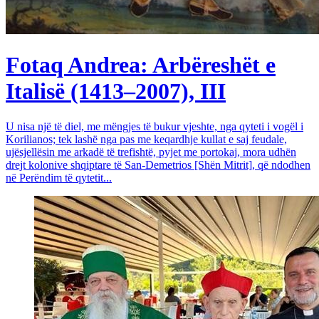
Fotaq Andrea: Arbëreshët e
Italisë (1413–2007), III
U nisa një të diel, me mëngjes të bukur vjeshte, nga qyteti i vogël i
Korilianos; tek lashë nga pas me keqardhje kullat e saj feudale,
ujësjellësin me arkadë të trefishtë, pyjet me portokaj, mora udhën
drejt kolonive shqiptare të San-Demetrios [Shën Mitrit], që ndodhen
në Perëndim të qytetit...