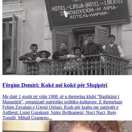
Fërgim Demiri: Kokë më kokë për Shqipëri
Me datë 1 gusht në vitin 1908 -të u themelua klubi “Bashkimi i
Manastirit”, organizatë patriotike politiko-kulturore. E themeluan
Fehim Zavalani e Gjergj Qiriazi. Krah për krahu me patriotët e
Atdheut: Luigj Gurakuqi, Spiro Bellkameni, Nuçi Naçi, Bajo
Topulli, Mihail Grameno...