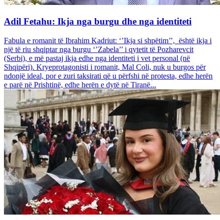
Adil Fetahu: Ikja nga burgu dhe nga identiteti
Fabula e romanit të Ibrahim Kadriut: ‘’Ikja si shpëtim’’, është ikja i
një të riu shqiptar nga burgu ‘’Zabela’’ i qytetit të Pozharevcit
(Serbi), e më pastaj ikja edhe nga identiteti i vet personal (në
Shqipëri). Kryeprotagonisti i romanit, Mal Coli, nuk u burgos për
ndonjë ideal, por e zuri taksirati që u përfshi në protesta, edhe herën
e parë në Prishtinë, edhe herën e dytë në Tiranë...