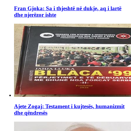
Fran Gjoka: Sa i thjeshtë në dukje, aq i lartë
dhe njerëzor ishte
Ajete Zogaj: Testament i kujtesës, humanizmit
dhe qëndresës