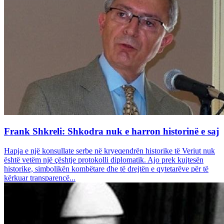
Frank Shkreli: Shkodra nuk e harron historinë e saj
Hapja e një konsullate serbe në kryeqendrën historike të Veriut nuk
është vetëm një çështje protokolli diplomatik. Ajo prek kujtesën
historike, simbolikën kombëtare dhe të drejtën e qytetarëve për të
kërkuar transparencë...