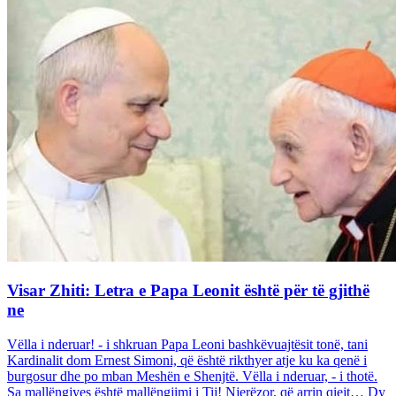
Visar Zhiti: Letra e Papa Leonit është për të gjithë
ne
Vëlla i nderuar! - i shkruan Papa Leoni bashkëvuajtësit tonë, tani
Kardinalit dom Ernest Simoni, që është rikthyer atje ku ka qenë i
burgosur dhe po mban Meshën e Shenjtë. Vëlla i nderuar, - i thotë.
Sa mallëngjyes është mallëngjimi i Tij! Njerëzor, që arrin qiejt… Dy