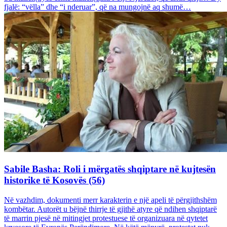
fjalë: “vëlla” dhe “i nderuar”, që na mungojnë aq shumë…
Sabile Basha: Roli i mërgatës shqiptare në kujtesën
historike të Kosovës (56)
Në vazhdim, dokumenti merr karakterin e një apeli të përgjithshëm
kombëtar. Autorët u bëjnë thirrje të gjithë atyre që ndihen shqiptarë
të marrin pjesë në mitingjet protestuese të organizuara në qytetet