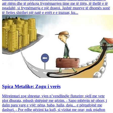
atë ritëm dhe të përkoja frymëmarrjen time me të tijën, të thellë e të
ngadaltë, si frymëmarrja e një dragoi. Jashtë mureve të dhomës sonë
të fjetjes shtrihej një natë e errët e e trazuar, ku...
Spica Metalike: Zogu i verës
Mërgimtari zog shtegtar, vjen n’vendlindje fluturim; sjell me vete
plot dhurata, mbush shtëpinë me gëzim. - Sapo mbërrin në oborr, i
dalin para varg e vijë: nëna, baba, halla, daja... e përqafojnë me
dashuri. - Por edhe gëzimi ka kufi, si vizitat me orar; nuk mjafton