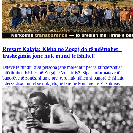
Rrezart Kalaja: Kisha në Zogaj do të ndërtohet –
trashëgimia jonë nuk mund të fshihet!
Ditëve të fundit, disa persona janë mbledhur për ta kundërshtuar
ndërtimin e Kishës në Zogaj të Vushtrrisë. Sipas informatave të
banorëve të zonës, shumë prej tyre nuk njihen si banorë të fshatit,
ndërsa disa thuhet se nuk jetojnë fare në komunën e Vushtrrisë...