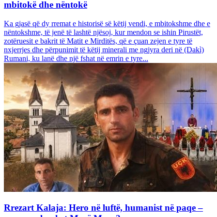
mbitokë dhe nëntokë
Ka gjasë që dy rremat e historisë së këtij vendi, e mbitokshme dhe e
nëntokshme, të jenë të lashtë njësoj, kur mendon se ishin Pirustët,
zotëruesit e bakrit të Matit e Mirditës, që e çuan zejen e tyre të
nxjerrjes dhe përpunimit të këtij minerali me ngjyra deri në (Dakì)
Rumani, ku lanë dhe një fshat në emrin e tyre...
Rrezart Kalaja: Hero në luftë, humanist në paqe –