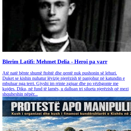
Blerim Latifi: Mehmet Delia - Heroi pa varr
Atë natë bënte shumë ftohtë dhe qentë nuk pushonin së lehuri.
Duket se kishin nuhatur lëvizje njerëzish të panjohur në katundin e
mbuluar nga terri. Gjyshi im rrinte zgjuar dhe po vëzhgonte me
kujdes. Diku, në fund të lamës, u dalluan tri silueta njerëzish që mezi
shquheshin nëpër...