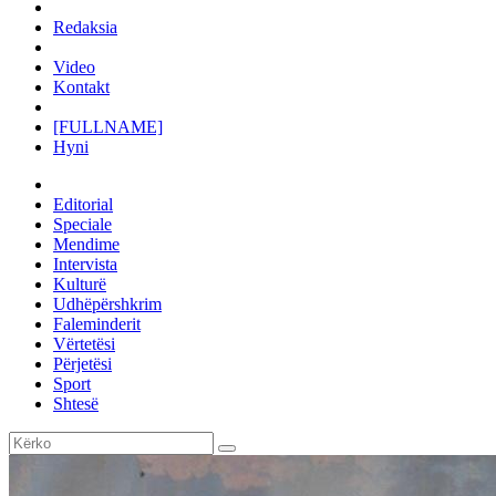
Redaksia
Video
Kontakt
[FULLNAME]
Hyni
Editorial
Speciale
Mendime
Intervista
Kulturë
Udhëpërshkrim
Faleminderit
Vërtetësi
Përjetësi
Sport
Shtesë