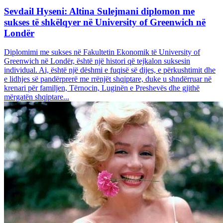
Sevdail Hyseni: Altina Sulejmani diplomon me
sukses të shkëlqyer në University of Greenwich në
Londër
Diplomimi me sukses në Fakultetin Ekonomik të University of
Greenwich në Londër, është një histori që tejkalon suksesin
individual. Ai, është një dëshmi e fuqisë së dijes, e përkushtimit dhe
e lidhjes së pandërprerë me rrënjët shqiptare, duke u shndërruar në
krenari për familjen, Tërnocin, Luginën e Preshevës dhe gjithë
mërgatën shqiptare...