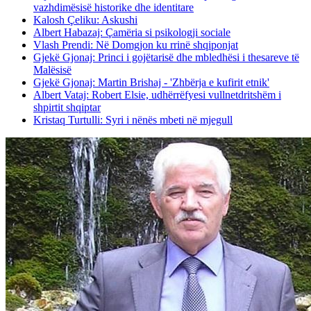
vazhdimësisë historike dhe identitare
Kalosh Çeliku: Askushi
Albert Habazaj: Çamëria si psikologji sociale
Vlash Prendi: Në Domgjon ku rrinë shqiponjat
Gjekë Gjonaj: Princi i gojëtarisë dhe mbledhësi i thesareve të
Malësisë
Gjekë Gjonaj: Martin Brishaj - 'Zhbërja e kufirit etnik'
Albert Vataj: Robert Elsie, udhërrëfyesi vullnetdritshëm i
shpirtit shqiptar
Kristaq Turtulli: Syri i nënës mbeti në mjegull