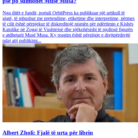
pse po sulmohet Musë Musa?
Nga ditët e fundit, portali OrbitPress ka publikuar një artikull të
gjatë, të mbushur me pretendime, etiketime dhe interpretime, përmes
të cilit është përpjekur të diskreditojë nismën për ndërtimin e Kishës
Katolike në Zogaj të Vushtrrisë dhe njëkohësisht të njollosë figurën
e atdhetarit Musë Musa. Ky reagim është përgjigje e drejtpërdrejtë
ndaj atij publikimi...
Albert Zholi: Fjalë të urta për librin