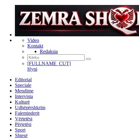
Video
Kontakt
Redaksia
[FULLNAME_CUT]
Hyni
Editorial
Speciale
Mendime
Intervista
Kulturë
Udhëpërshkrim
Faleminderit
Vërtetësi
Përjetësi
Sport
Shtesë