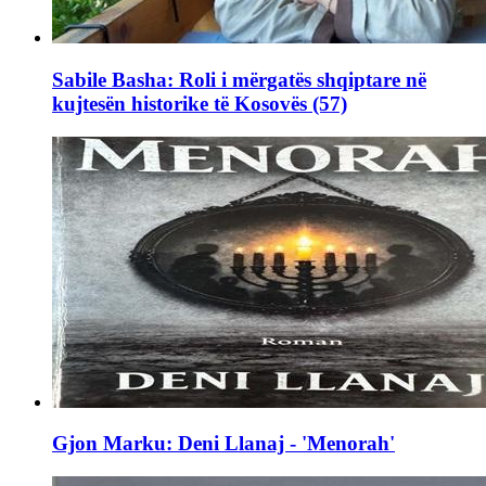
Sabile Basha: Roli i mërgatës shqiptare në
kujtesën historike të Kosovës (57)
Gjon Marku: Deni Llanaj - 'Menorah'