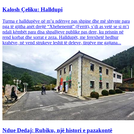
Kalosh Çeliku: Halldupi
Turma e halldupëve që m’u ndërsye pas shpine dhe më shtynte para
nga të gjitha anët drejtë “Xhehenemit” (Ferrit), s’di as vetë se si m’i
ndali këmbët para disa shpalljeve publike pas dere, ku prisnin në
rend korbat dhe sorrat e zeza. Halldupët, me ferexhetë hedhur
krahëve, në vend strukeve leshit të deleve, tirqëve me gajtana...
Ndue Dedaj: Rubiku, një histori e pazakontë