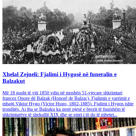
Xhelal Zejneli: Fjalimi i Hygosë në funeralin e
Balzakut
Më 18 gusht të viti 1850 vdiq në moshën 51-vjeçare shkrimtari
francez Onore dë Balzak (Honoré de Balzac). Fjalimin e varrimit e
mbajti Viktor Hygo (Victor Hugo, 1802-1885). Fjalimi i Hygos ishte
tronditës. Ai tha se Balzaku ka qenë pjesë e brezit të fuqishëm të
shkrimtarëve të shekullit XIX dhe se emri i tij do të mbetet...