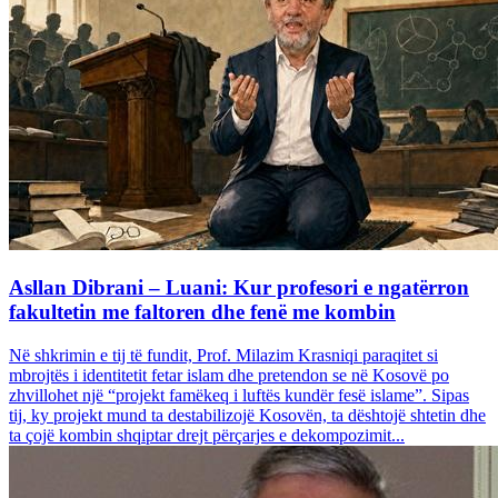
Asllan Dibrani – Luani: Kur profesori e ngatërron
fakultetin me faltoren dhe fenë me kombin
Në shkrimin e tij të fundit, Prof. Milazim Krasniqi paraqitet si
mbrojtës i identitetit fetar islam dhe pretendon se në Kosovë po
zhvillohet një “projekt famëkeq i luftës kundër fesë islame”. Sipas
tij, ky projekt mund ta destabilizojë Kosovën, ta dështojë shtetin dhe
ta çojë kombin shqiptar drejt përçarjes e dekompozimit...