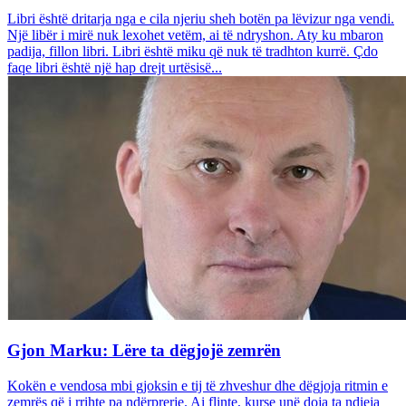
Libri është dritarja nga e cila njeriu sheh botën pa lëvizur nga vendi.
Një libër i mirë nuk lexohet vetëm, ai të ndryshon. Aty ku mbaron
padija, fillon libri. Libri është miku që nuk të tradhton kurrë. Çdo
faqe libri është një hap drejt urtësisë...
Gjon Marku: Lëre ta dëgjojë zemrën
Kokën e vendosa mbi gjoksin e tij të zhveshur dhe dëgjoja ritmin e
zemrës që i rrihte pa ndërprerje. Ai flinte, kurse unë doja ta ndieja