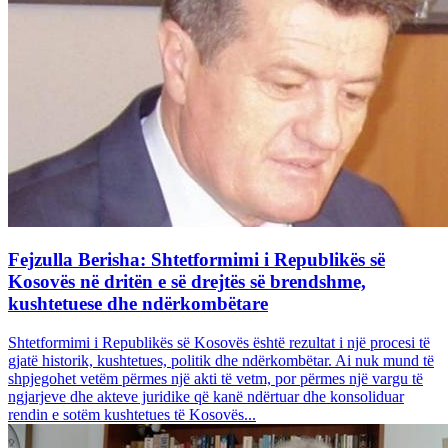
Fejzulla Berisha: Shtetformimi i Republikës së
Kosovës në dritën e së drejtës së brendshme,
kushtetuese dhe ndërkombëtare
Shtetformimi i Republikës së Kosovës është rezultat i një procesi të
gjatë historik, kushtetues, politik dhe ndërkombëtar. Ai nuk mund të
shpjegohet vetëm përmes një akti të vetm, por përmes një vargu të
ngjarjeve dhe akteve juridike që kanë ndërtuar dhe konsoliduar
rendin e sotëm kushtetues të Kosovës...