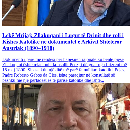
Lekë Mrijaj: Zllakuqani i Lugut të Drinit dhe roli i
Kishës Katolike në dokumentet e Arkivit Shtetëror
Austriak (1890–1918)
Dokumenti i parë me rëndësi për hapësirën rajonale ku bënte pjesë
Zllakuqani është relacioni i konsullit Peez, i dërguar nga Prizreni më
15 maj 1890. Sipas aktit, një ditë më parë famullitari katolik i Pejës,
Padre Roberto Gabos da Cles, ishte paraqitur në konsullatë së
bashku me një përfaqësues të parisë katolike dhe ishte...