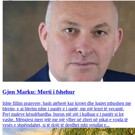
Gjon Marku: Morti i fshehur
Ishte fillim pranvere, bash atëherë kur krojet dhe lugjet mbushen me
blerim, e ai blerim ishte i pastër e i qartë, me një lezet të veçantë.
Prej maleve kësulëbardha, buron një ujë i kulluar e i pastër si lot
vashe. Mëngjesi merr jetë me një ylber që zbret në pikat e vogla të
vesës e shpërndahet, si të dojë të derdhet mbi vetullat e...