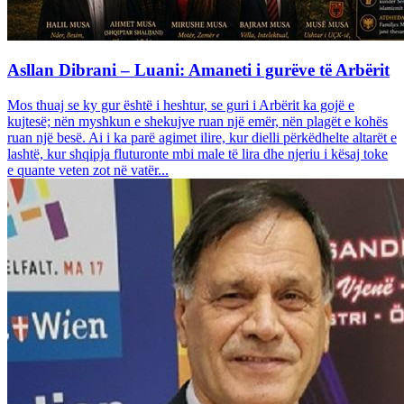
Asllan Dibrani – Luani: Amaneti i gurëve të Arbërit
Mos thuaj se ky gur është i heshtur, se guri i Arbërit ka gojë e
kujtesë; nën myshkun e shekujve ruan një emër, nën plagët e kohës
ruan një besë. Ai i ka parë agimet ilire, kur dielli përkëdhelte altarët e
lashtë, kur shqipja fluturonte mbi male të lira dhe njeriu i kësaj toke
e quante veten zot në vatër...