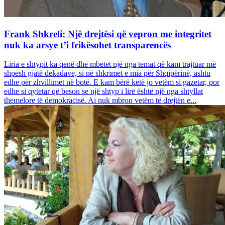
Frank Shkreli: Një drejtësi që vepron me integritet
nuk ka arsye t’i frikësohet transparencës
Liria e shtypit ka qenë dhe mbetet një nga temat që kam trajtuar më
shpesh gjatë dekadave, si në shkrimet e mia për Shqipërinë, ashtu
edhe për zhvillimet në botë. E kam bërë këtë jo vetëm si gazetar, por
edhe si qytetar që beson se një shtyp i lirë është një nga shtyllat
themelore të demokracisë. Ai nuk mbron vetëm të drejtën e...