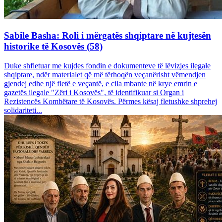
Sabile Basha: Roli i mërgatës shqiptare në kujtesën
historike të Kosovës (58)
Duke shfletuar me kujdes fondin e dokumenteve të lëvizjes ilegale
shqiptare, ndër materialet që më tërhoqën veçanërisht vëmendjen
gjendej edhe një fletë e veçantë, e cila mbante në krye emrin e
gazetës ilegale "Zëri i Kosovës", të identifikuar si Organ i
Rezistencës Kombëtare të Kosovës. Përmes kësaj fletushke shprehej
solidariteti...