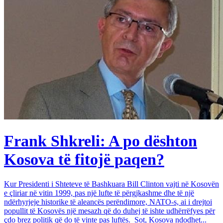
Frank Shkreli: A po dështon
Kosova të fitojë paqen?
Kur Presidenti i Shteteve të Bashkuara Bill Clinton vajti në Kosovën
e çliriar në vitin 1999, pas një lufte të përgjkashme dhe të një
ndërhyrjeje historike të aleancës perëndimore, NATO-s, ai i drejtoi
popullit të Kosovës një mesazh që do duhej të ishte udhërrëfyes për
çdo brez politik që do të vinte pas luftës. Sot, Kosova ndodhet...