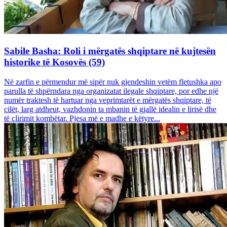
Sabile Basha: Roli i mërgatës shqiptare në kujtesën
historike të Kosovës (59)
Në zarfin e përmendur më sipër nuk gjendeshin vetëm fletushka apo
parulla të shpërndara nga organizatat ilegale shqiptare, por edhe një
numër traktesh të hartuar nga veprimtarët e mërgatës shqiptare, të
cilët, larg atdheut, vazhdonin ta mbanin të gjallë idealin e lirisë dhe
të çlirimit kombëtar. Pjesa më e madhe e këtyre...