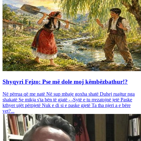
Shyqyri Fejzo: Pse më dole moj këmbëzbathur!?
Në përrua që me natë Në sup mbaje goxha shatë Duhej ruajtur nga
shakatë Se mikja s'ta bën të gjatë - -Sytë e tu rrezatojnë jetë Paske
kthyer ujët përpjetë Nuk e di si e paske gjetë Ta tha njeri a e bëre
vet?...