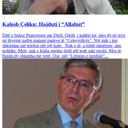
Kalosh Çeliku: Hajduti i “Allahut”
Ditë e bukur Pranverore me DieIl. Qielli, i kaltërt lot, mes dy-tri reve
që thyejnë qafën matanë maleve të “Çelevjollcës”. Një mik i imi
shkrimtar më telefon për një kafe. Nuk e di, a është miqësore, apo
politike. Moti, nuk e kisha ngritur dolli një gotë raki rrushi. Mos të
flasim dy shtamba me verë. Ose, për “Lëngun e turshisë”...