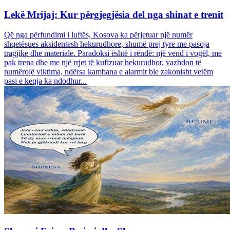
Lekë Mrijaj: Kur përgjegjësia del nga shinat e trenit
Që nga përfundimi i luftës, Kosova ka përjetuar një numër
shqetësues aksidentesh hekurudhore, shumë prej tyre me pasoja
tragjike dhe materiale. Paradoksi është i rëndë: një vend i vogël, me
pak trena dhe me një rrjet të kufizuar hekurudhor, vazhdon të
numërojë viktima, ndërsa kambana e alarmit bie zakonisht vetëm
pasi e keqja ka ndodhur...