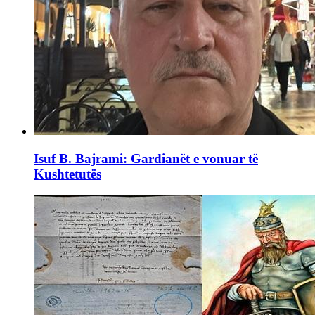
Isuf B. Bajrami: Gardianët e vonuar të
Kushtetutës