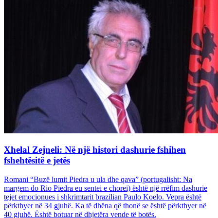
Xhelal Zejneli: Në një histori dashurie fshihen
fshehtësitë e jetës
Romani “Buzë lumit Piedra u ula dhe qava” (portugalisht: Na
margem do Rio Piedra eu sentei e chorei) është një rrëfim dashurie
tejet emocionues i shkrimtarit brazilian Paulo Koelo. Vepra është
përkthyer në 34 gjuhë. Ka të dhëna që thonë se është përkthyer në
40 gjuhë. Është botuar në dhjetëra vende të botës.