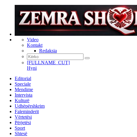
Video
Kontakt
Redaksia
[FULLNAME_CUT]
Hyni
Editorial
Speciale
Mendime
Intervista
Kulturë
Udhëpërshkrim
Faleminderit
Vërtetësi
Përjetësi
Sport
Shtesë