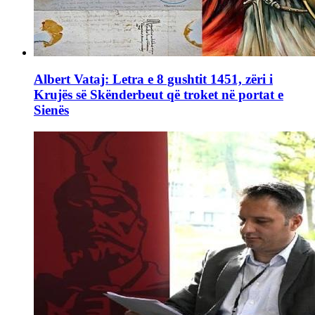
Albert Vataj: Letra e 8 gushtit 1451, zëri i
Krujës së Skënderbeut që troket në portat e
Sienës