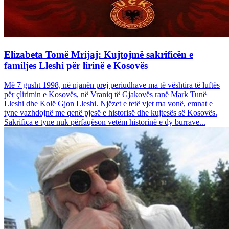
Elizabeta Tomë Mrijaj: Kujtojmë sakrificën e
familjes Lleshi për lirinë e Kosovës
Më 7 gusht 1998, në njanën prej periudhave ma të vështira të luftës
për çlirimin e Kosovës, në Vraniq të Gjakovës ranë Mark Tunë
Lleshi dhe Kolë Gjon Lleshi. Njëzet e tetë vjet ma vonë, emnat e
tyne vazhdojnë me qenë pjesë e historisë dhe kujtesës së Kosovës.
Sakrifica e tyne nuk përfaqëson vetëm historinë e dy burrave...