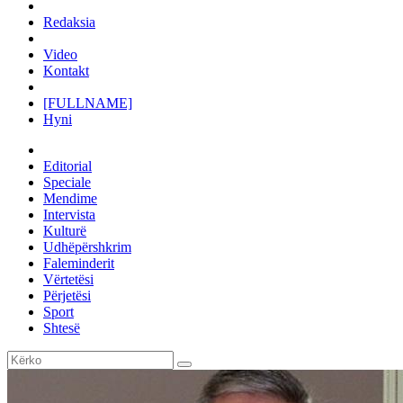
Redaksia
Video
Kontakt
[FULLNAME]
Hyni
Editorial
Speciale
Mendime
Intervista
Kulturë
Udhëpërshkrim
Faleminderit
Vërtetësi
Përjetësi
Sport
Shtesë