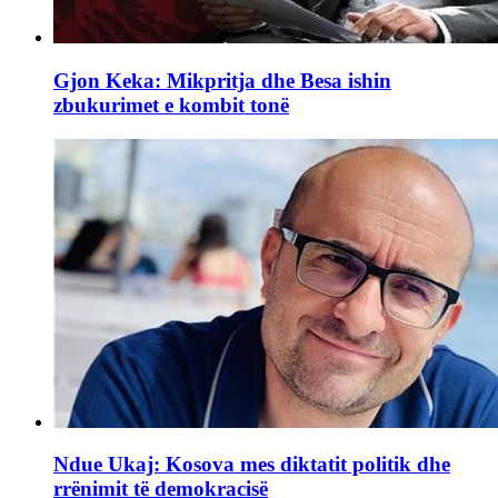
Gjon Keka: Mikpritja dhe Besa ishin
zbukurimet e kombit tonë
Ndue Ukaj: Kosova mes diktatit politik dhe
rrënimit të demokracisë