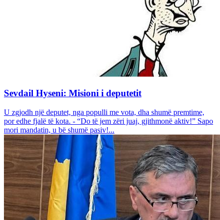
Sevdail Hyseni: Misioni i deputetit
U zgjodh një deputet, nga populli me vota, dha shumë premtime,
por edhe fjalë të kota. - “Do të jem zëri juaj, gjithmonë aktiv!” Sapo
mori mandatin, u bë shumë pasiv!...