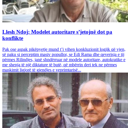
Llesh Ndoj: Modelet autoritare s’jetojnë dot pa
konflikte
Pak ose aspak pikëpyetje mund t’i vihen konkluzionit logjik që vjen,
së paku si perceptim masiv popullor, se Edi Rama dhe qeverisja e tij
përmes Rilindjes, janë shndërruar në modele autoritare, autokratike e
me shenja të një diktature të butë, që mbërrin deri tek ne përmes
maskimit ligjorë të gjendjes e veprimtarisë...