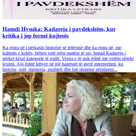
Hamdi Hysuka: Kadareja i pavdekshëm, kur
kritika i jep formë kujtesës
Ka emra që i përkasin historisë së letërsisë dhe ka emra që, me
kalimin e kohës, bëhen vetë njësi matëse të saj. Ismail Kadareja i
përket kësaj kategorie të rrallë. Vepra e tij nuk është më vetëm objekt
leximi. Ajo është kthyer në një hapësirë të gjerë interpretimi, ku
historia, miti, memoria, pushteti dhe fati shqiptar përplasen...