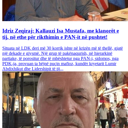
Idriz Zeqiraj: Kallauzi Isa Mustafa, me klanorët e
tij, në ethe për rikthimin e PAN-it në pushtet!
Situata në LDK deri më 30 korrik ishte në krizën më të thellë, gjatë
një dekade e gjysmë. Një grup të pakënaqurish, në hierarkinë
partiake, të porositur dhe të mbështetur nga PAN-i, sidomos, nga
PDK-ja, provuan ta bëjnë puçin mafioz, kundër kryetarit Lumir
Abdixhikut dhe Lidershipit të tij.,,