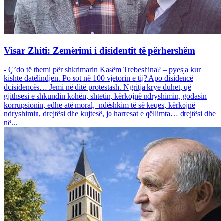
Visar Zhiti: Zemërimi i disidentit të përhershëm
- Ç’do të themi për shkrimarin Kasëm Trebeshina? – pyesja kur
kishte datëlindjen. Po sot në 100 vjetorin e tij? Apo disidencë
dcisidencës… Jemi në ditë protestash. Ngritja krye duhet, që
gjithsesi e shkundin kohën, shtetin, kërkojnë ndryshimin, godasin
korrupsionin, edhe atë moral, ndëshkim të së keqes, kërkojnë
ndryshimin, drejtësi dhe kujtesë, jo harresat e qëllimta… drejtësi dhe
në...