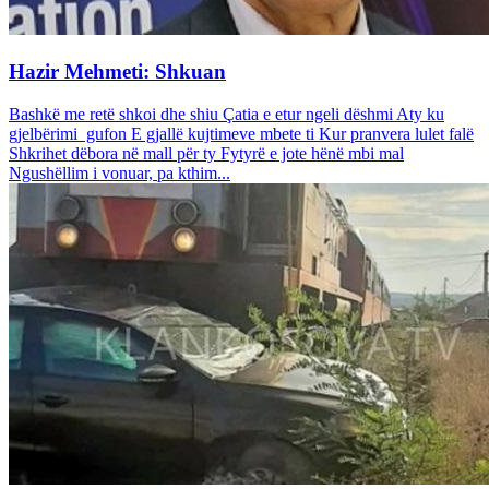
Hazir Mehmeti: Shkuan
Bashkë me retë shkoi dhe shiu Çatia e etur ngeli dëshmi Aty ku
gjelbërimi gufon E gjallë kujtimeve mbete ti Kur pranvera lulet falë
Shkrihet dëbora në mall për ty Fytyrë e jote hënë mbi mal
Ngushëllim i vonuar, pa kthim...