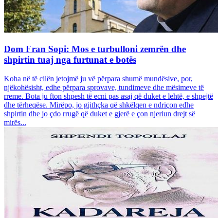
Dom Fran Sopi: Mos e turbulloni zemrën dhe
shpirtin tuaj nga furtunat e botës
Koha në të cilën jetojmë ju vë përpara shumë mundësive, por,
njëkohësisht, edhe përpara sprovave, tundimeve dhe mësimeve të
rreme. Bota ju fton shpesh të ecni pas asaj që duket e lehtë, e shpejtë
dhe tërheqëse. Mirëpo, jo gjithçka që shkëlqen e ndriçon edhe
shpirtin dhe jo çdo rrugë që duket e gjerë e çon njeriun drejt së
mirës...