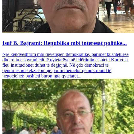
Isuf B. Bajrami: Republika mbi interesat politike...
Një këndvështrim mbi qeverisjen demokratike, parimet kushtetuese
dhe rolin e sovranitetit të qytetarëve në ndërtimin e shtetit Kur vota
flet, institucionet duhet të dëgjojnë. Në çdo demokraci të
qëndrueshme ekziston një parim themelor që nuk mund të
negociohet: pushteti buron nga qytetarët...