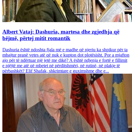
Albert Vataj: Dashuria, martesa dhe zgjedhja që
bëjmë, përtej mitit romantik
Dashuria është ndoshta fjala më e madhe që njeriu ka shpikur për ta
mbajtur pranë vetes atë që nuk e kupton dot plotësisht. Por a mjafton
ajo për të ndërtuar një jetë me dikë? A është ndjenja e fortë e fillimit
e njëjtë me atë që mbetet në përditshmëri, në rutinë, në plakje të
përbashkët? Elif Shafak, shkrimtare e guximshme dhe e...