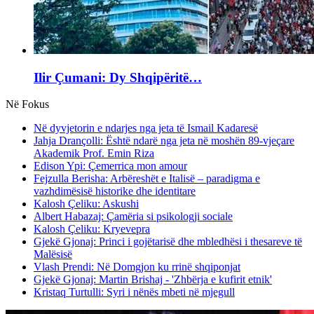
Ilir Çumani: Dy Shqipëritë…
Në Fokus
Në dyvjetorin e ndarjes nga jeta të Ismail Kadaresë
Jahja Drançolli: Është ndarë nga jeta në moshën 89-vjeçare
Akademik Prof. Emin Riza
Edison Ypi: Çemerrica mon amour
Fejzulla Berisha: Arbëreshët e Italisë – paradigma e
vazhdimësisë historike dhe identitare
Kalosh Çeliku: Askushi
Albert Habazaj: Çamëria si psikologji sociale
Kalosh Çeliku: Kryevepra
Gjekë Gjonaj: Princi i gojëtarisë dhe mbledhësi i thesareve të
Malësisë
Vlash Prendi: Në Domgjon ku rrinë shqiponjat
Gjekë Gjonaj: Martin Brishaj - 'Zhbërja e kufirit etnik'
Kristaq Turtulli: Syri i nënës mbeti në mjegull