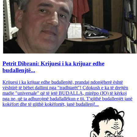
Petrit Dibrani: Krijuesi i ka krijuar edhe
budallenjtë...
Krijuesi i ka krijuar edhe budallenjtë, prandaj ndonjëherë është
vështirë të bëhet dallimi nga "tradhtarët"! Çdokush e ka të drejtën
madje "universale" që të jetë BUDALLA, mirëpo (JO) të kërkoj
nga ne, që ta adhurojmë badallallëkun e tij. T'gjithë budallenjët janë
kokëfort dhe të gjithë kokëfortët, janë budallenj!...