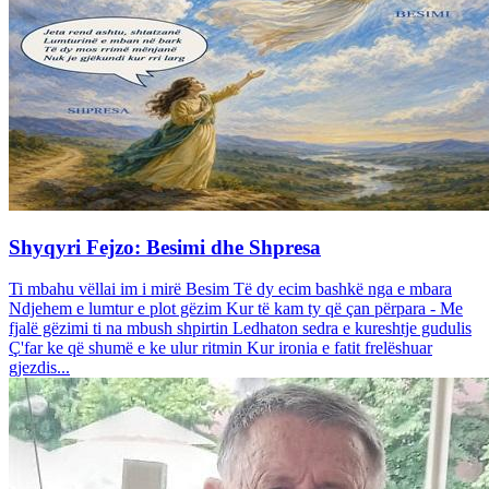
Shyqyri Fejzo: Besimi dhe Shpresa
Ti mbahu vëllai im i mirë Besim Të dy ecim bashkë nga e mbara
Ndjehem e lumtur e plot gëzim Kur të kam ty që çan përpara - Me
fjalë gëzimi ti na mbush shpirtin Ledhaton sedra e kureshtje gudulis
Ç'far ke që shumë e ke ulur ritmin Kur ironia e fatit frelëshuar
gjezdis...