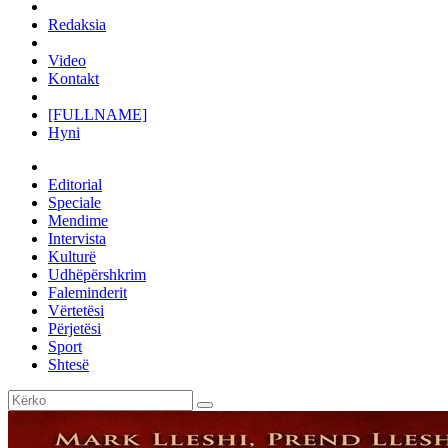
Redaksia
Video
Kontakt
[FULLNAME]
Hyni
Editorial
Speciale
Mendime
Intervista
Kulturë
Udhëpërshkrim
Faleminderit
Vërtetësi
Përjetësi
Sport
Shtesë