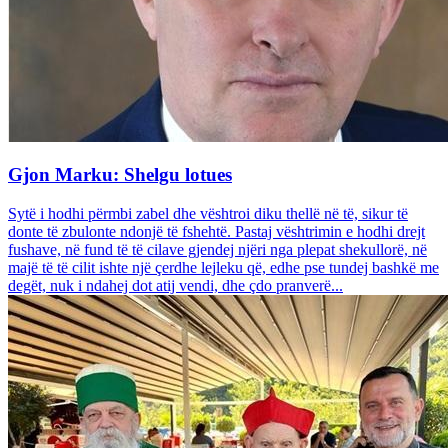
Gjon Marku: Shelgu lotues
Sytë i hodhi përmbi zabel dhe vështroi diku thellë në të, sikur të
donte të zbulonte ndonjë të fshehtë. Pastaj vështrimin e hodhi drejt
fushave, në fund të të cilave gjendej njëri nga plepat shekullorë, në
majë të të cilit ishte një çerdhe lejleku që, edhe pse tundej bashkë me
degët, nuk i ndahej dot atij vendi, dhe çdo pranverë...