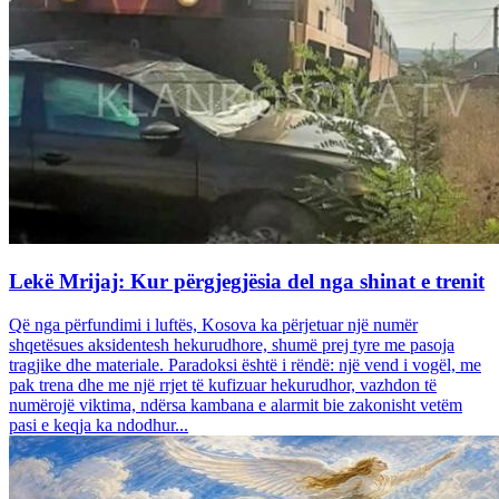
Lekë Mrijaj: Kur përgjegjësia del nga shinat e trenit
Që nga përfundimi i luftës, Kosova ka përjetuar një numër
shqetësues aksidentesh hekurudhore, shumë prej tyre me pasoja
tragjike dhe materiale. Paradoksi është i rëndë: një vend i vogël, me
pak trena dhe me një rrjet të kufizuar hekurudhor, vazhdon të
numërojë viktima, ndërsa kambana e alarmit bie zakonisht vetëm
pasi e keqja ka ndodhur...