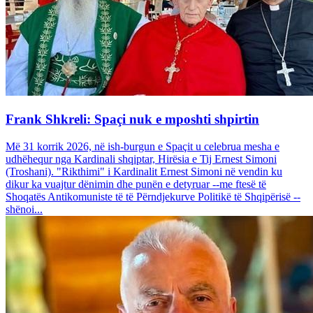
Frank Shkreli: Spaçi nuk e mposhti shpirtin
Më 31 korrik 2026, në ish-burgun e Spaçit u celebrua mesha e
udhëhequr nga Kardinali shqiptar, Hirësia e Tij Ernest Simoni
(Troshani). "Rikthimi" i Kardinalit Ernest Simoni në vendin ku
dikur ka vuajtur dënimin dhe punën e detyruar --me ftesë të
Shoqatës Antikomuniste të të Përndjekurve Politikë të Shqipërisë --
shënoi...