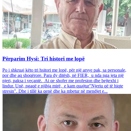
Përparim Hysi: Tri histori me lopë
Po i shkruaj këto tri hsitori me lopë, për një arsye pak, sa personale,
por dhe aq shoqërore. Para dy ditësh, në FIER, u nda nga jeta një
njeri, paksa i veçantë. Ai qe shofer me profesion dhe bejtexhi i
lindur. Unë, ngaqë e njihja mirë, e kam quajtur"Njeriu që të hiqte
stresin". Dhe i tillë ka qenë dhe ka mbetur në mendjet e...