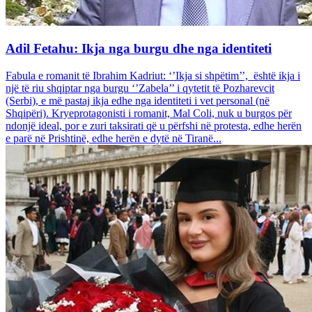
Adil Fetahu: Ikja nga burgu dhe nga identiteti
Fabula e romanit të Ibrahim Kadriut: ‘’Ikja si shpëtim’’, është ikja i
një të riu shqiptar nga burgu ‘’Zabela’’ i qytetit të Pozharevcit
(Serbi), e më pastaj ikja edhe nga identiteti i vet personal (në
Shqipëri). Kryeprotagonisti i romanit, Mal Coli, nuk u burgos për
ndonjë ideal, por e zuri taksirati që u përfshi në protesta, edhe herën
e parë në Prishtinë, edhe herën e dytë në Tiranë...