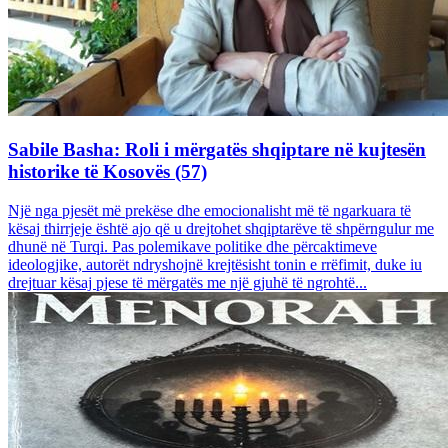
Sabile Basha: Roli i mërgatës shqiptare në kujtesën
historike të Kosovës (57)
Një nga pjesët më prekëse dhe emocionalisht më të ngarkuara të
kësaj thirrjeje është ajo që u drejtohet shqiptarëve të shpërngulur me
dhunë në Turqi. Pas polemikave politike dhe përcaktimeve
ideologjike, autorët ndryshojnë krejtësisht tonin e rrëfimit, duke iu
drejtuar kësaj pjese të mërgatës me një gjuhë të ngrohtë...