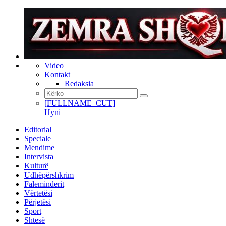
Video
Kontakt
Redaksia
[FULLNAME_CUT]
Hyni
Editorial
Speciale
Mendime
Intervista
Kulturë
Udhëpërshkrim
Faleminderit
Vërtetësi
Përjetësi
Sport
Shtesë