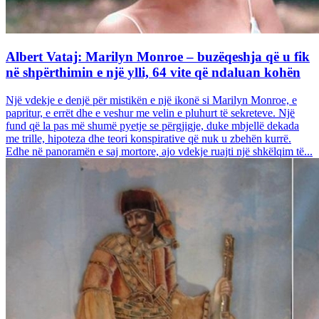
Albert Vataj: Marilyn Monroe – buzëqeshja që u fik
në shpërthimin e një ylli, 64 vite që ndaluan kohën
Një vdekje e denjë për mistikën e një ikonë si Marilyn Monroe, e
papritur, e errët dhe e veshur me velin e pluhurt të sekreteve. Një
fund që la pas më shumë pyetje se përgjigje, duke mbjellë dekada
me trille, hipoteza dhe teori konspirative që nuk u zbehën kurrë.
Edhe në panoramën e saj mortore, ajo vdekje ruajti një shkëlqim të...