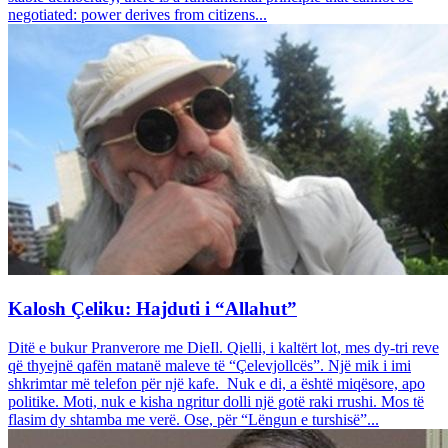
negotiated: power derives from citizens...
Kalosh Çeliku: Hajduti i “Allahut”
Ditë e bukur Pranverore me DieIl. Qielli, i kaltërt lot, mes dy-tri reve
që thyejnë qafën matanë maleve të “Çelevjollcës”. Një mik i imi
shkrimtar më telefon për një kafe. Nuk e di, a është miqësore, apo
politike. Moti, nuk e kisha ngritur dolli një gotë raki rrushi. Mos të
flasim dy shtamba me verë. Ose, për “Lëngun e turshisë”...