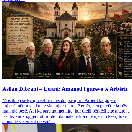
Asllan Dibrani – Luani: Amaneti i gurëve të Arbërit
Mos thuaj se ky gur është i heshtur, se guri i Arbërit ka gojë e
kujtesë; nën myshkun e shekujve ruan një emër, nën plagët e kohës
ruan një besë. Ai i ka parë agimet ilire, kur dielli përkëdhelte altarët e
lashtë, kur shqipja fluturonte mbi male të lira dhe njeriu i kësaj toke
e quante veten zot në vatër...