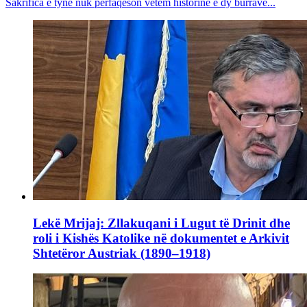
Sakrifica e tyne nuk përfaqëson vetëm historinë e dy burrave...
Lekë Mrijaj: Zllakuqani i Lugut të Drinit dhe
roli i Kishës Katolike në dokumentet e Arkivit
Shtetëror Austriak (1890–1918)