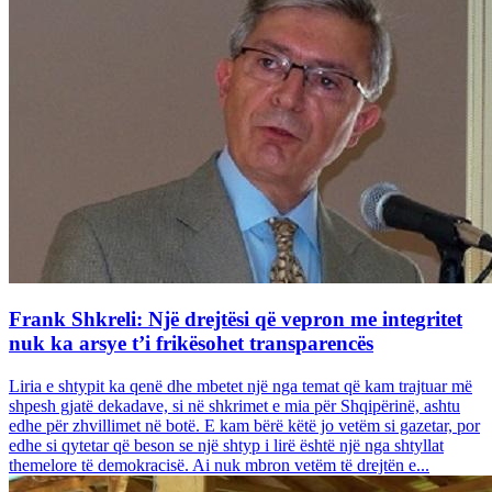
Frank Shkreli: Një drejtësi që vepron me integritet
nuk ka arsye t’i frikësohet transparencës
Liria e shtypit ka qenë dhe mbetet një nga temat që kam trajtuar më
shpesh gjatë dekadave, si në shkrimet e mia për Shqipërinë, ashtu
edhe për zhvillimet në botë. E kam bërë këtë jo vetëm si gazetar, por
edhe si qytetar që beson se një shtyp i lirë është një nga shtyllat
themelore të demokracisë. Ai nuk mbron vetëm të drejtën e...