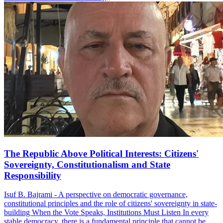
The Republic Above Political Interests: Citizens'
Sovereignty, Constitutionalism and State
Responsibility
Isuf B. Bajrami - A perspective on democratic governance,
constitutional principles and the role of citizens' sovereignty in state-
building When the Vote Speaks, Institutions Must Listen In every
stable democracy, there is a fundamental principle that cannot be