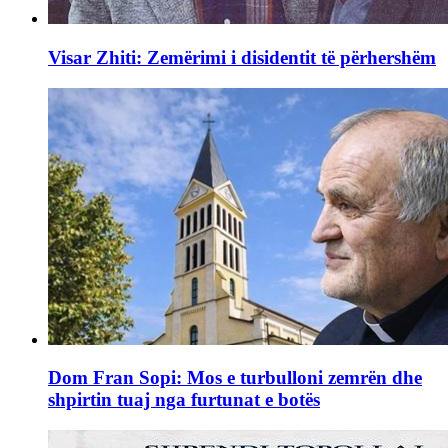
Visar Zhiti: Zemërimi i disidentit të përhershëm
Dom Fran Sopi: Mos e turbulloni zemrën dhe
shpirtin tuaj nga furtunat e botës