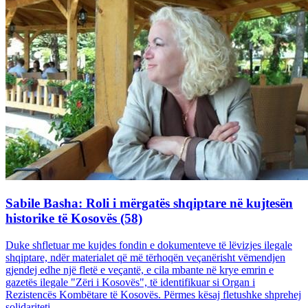
Sabile Basha: Roli i mërgatës shqiptare në kujtesën
historike të Kosovës (58)
Duke shfletuar me kujdes fondin e dokumenteve të lëvizjes ilegale
shqiptare, ndër materialet që më tërhoqën veçanërisht vëmendjen
gjendej edhe një fletë e veçantë, e cila mbante në krye emrin e
gazetës ilegale "Zëri i Kosovës", të identifikuar si Organ i
Rezistencës Kombëtare të Kosovës. Përmes kësaj fletushke shprehej
solidariteti...