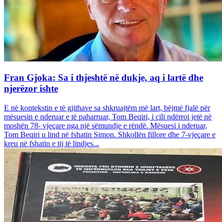
Fran Gjoka: Sa i thjeshtë në dukje, aq i lartë dhe
njerëzor ishte
E në kontekstin e të gjithave sa shkruajtëm më lart, bëjmë fjalë për
mësuesin e nderuar e të paharruar, Tom Beqiri, i cili ndërroi jetë në
moshën 78- vjeçare nga një sëmundje e rëndë. Mësuesi i nderuar,
Tom Beqiri u lind në fshatin Simon. Shkollën fillore dhe 7-vjeçare e
kreu në fshatin e tij të lindjes...