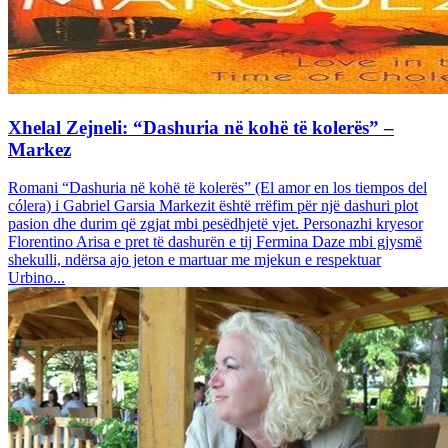
Xhelal Zejneli: “Dashuria në kohë të kolerës” –
Markez
Romani “Dashuria në kohë të kolerës” (El amor en los tiempos del
cólera) i Gabriel Garsia Markezit është rrëfim për një dashuri plot
pasion dhe durim që zgjat mbi pesëdhjetë vjet. Personazhi kryesor
Florentino Arisa e pret të dashurën e tij Fermina Daze mbi gjysmë
shekulli, ndërsa ajo jeton e martuar me mjekun e respektuar
Urbino...