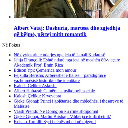
Albert Vataj: Dashuria, martesa dhe zgjedhja
që bëjmë, përtej mitit romantik
Në Fokus
Në dyvjetorin e ndarjes nga jeta të Ismail Kadaresë
Jahja Drançolli: Është ndarë nga jeta në moshën 89-vjeçare
Akademik Prof. Emin Riza
Edison Ypi: Çemerrica mon amour
Fejzulla Berisha: Arbëreshët e Italisë – paradigma e
vazhdimësisë historike dhe identitare
Kalosh Çeliku: Askushi
Albert Habazaj: Çamëria si psikologji sociale
Kalosh Çeliku: Kryevepra
Gjekë Gjonaj: Princi i gojëtarisë dhe mbledhësi i thesareve të
Malësisë
Vlash Prendi: Në Domgjon ku rrinë shqiponjat
Gjekë Gjonaj: Martin Brishaj - 'Zhbërja e kufirit etnik'
Kristaq Turtulli: Syri i nënës mbeti në mjegull