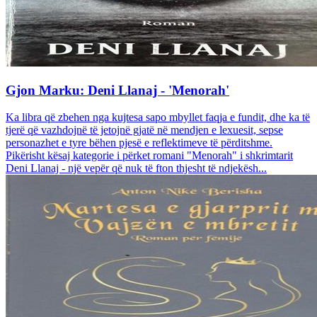
Gjon Marku: Deni Llanaj - 'Menorah'
Ka libra që zbehen nga kujtesa sapo mbyllet faqja e fundit, dhe ka të
tjerë që vazhdojnë të jetojnë gjatë në mendjen e lexuesit, sepse
personazhet e tyre bëhen pjesë e reflektimeve të përditshme.
Pikërisht kësaj kategorie i përket romani "Menorah" i shkrimtarit
Deni Llanaj - një vepër që nuk të fton thjesht të ndjekësh...