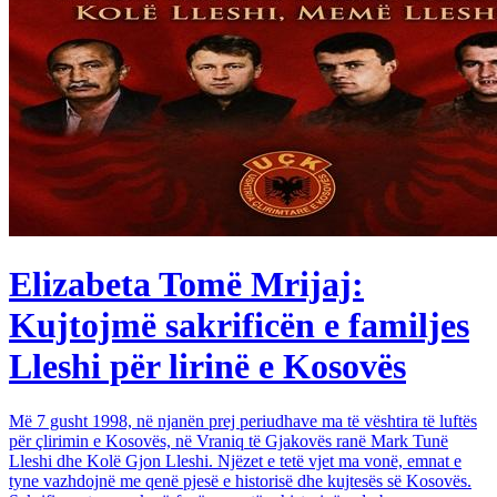
Elizabeta Tomë Mrijaj:
Kujtojmë sakrificën e familjes
Lleshi për lirinë e Kosovës
Më 7 gusht 1998, në njanën prej periudhave ma të vështira të luftës
për çlirimin e Kosovës, në Vraniq të Gjakovës ranë Mark Tunë
Lleshi dhe Kolë Gjon Lleshi. Njëzet e tetë vjet ma vonë, emnat e
tyne vazhdojnë me qenë pjesë e historisë dhe kujtesës së Kosovës.