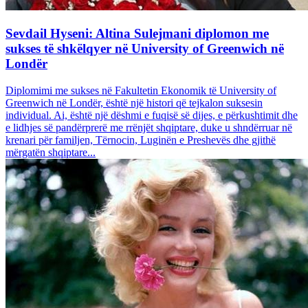
Sevdail Hyseni: Altina Sulejmani diplomon me
sukses të shkëlqyer në University of Greenwich në
Londër
Diplomimi me sukses në Fakultetin Ekonomik të University of
Greenwich në Londër, është një histori që tejkalon suksesin
individual. Ai, është një dëshmi e fuqisë së dijes, e përkushtimit dhe
e lidhjes së pandërprerë me rrënjët shqiptare, duke u shndërruar në
krenari për familjen, Tërnocin, Luginën e Preshevës dhe gjithë
mërgatën shqiptare...