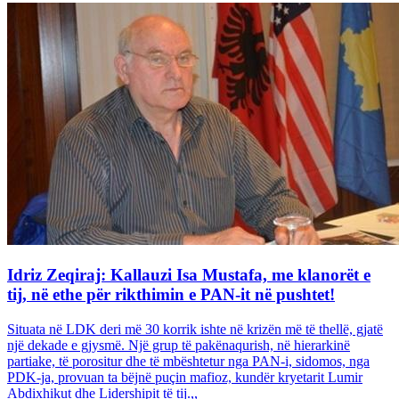
Idriz Zeqiraj: Kallauzi Isa Mustafa, me klanorët e
tij, në ethe për rikthimin e PAN-it në pushtet!
Situata në LDK deri më 30 korrik ishte në krizën më të thellë, gjatë
një dekade e gjysmë. Një grup të pakënaqurish, në hierarkinë
partiake, të porositur dhe të mbështetur nga PAN-i, sidomos, nga
PDK-ja, provuan ta bëjnë puçin mafioz, kundër kryetarit Lumir
Abdixhikut dhe Lidershipit të tij.,,