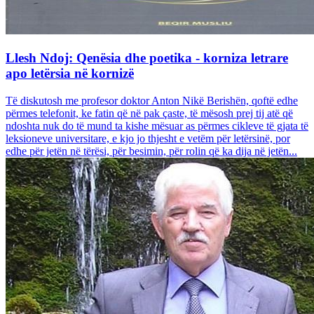
Llesh Ndoj: Qenësia dhe poetika - korniza letrare
apo letërsia në kornizë
Të diskutosh me profesor doktor Anton Nikë Berishën, qoftë edhe
përmes telefonit, ke fatin që në pak çaste, të mësosh prej tij atë që
ndoshta nuk do të mund ta kishe mësuar as përmes cikleve të gjata të
leksioneve universitare, e kjo jo thjesht e vetëm për letërsinë, por
edhe për jetën në tërësi, për besimin, për rolin që ka dija në jetën...