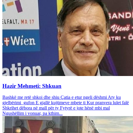
Hazir Mehmeti: Shkuan
Bashkë me retë shkoi dhe shiu Çatia e etur ngeli dëshmi Aty ku
gjelbërimi gufon E gjallë kujtimeve mbete ti Kur pranvera lulet falë
Shkrihet dëbora në mall për ty Fytyrë e jote hënë mbi mal
Ngushëllim i vonuar, pa kthim...