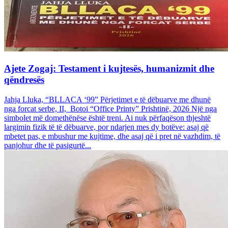
Ajete Zogaj: Testament i kujtesës, humanizmit dhe
qëndresës
Jahja Lluka, “BLLACA ‘99” Përjetimet e të dëbuarve me dhunë
nga forcat serbe, II, Botoi “Office Printy” Prishtinë, 2026 Një nga
simbolet më domethënëse është treni. Ai nuk përfaqëson thjeshtë
largimin fizik të të dëbuarve, por ndarjen mes dy botëve: asaj që
mbetet pas, e mbushur me kujtime, dhe asaj që i pret në vazhdim, të
panjohur dhe të pasigurtë...