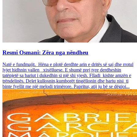
Resmi Osmani: Zëra nga nëndheu
Natë e fundmajit. Hëna e plotë derdhte arin e dritës së saj dhe rrotul
lyjet hidhnin vallen xixëlluese. E shumë prej tyre derdheshin
tatëpjetë sa bariut i dukedhin si një shi yjesh. Flladi kishte amzën e
trëndelinës. Delet kullosnin,kumborët tingëllonin dhe bariu nisi ti
binte fyellit me një melodi trimërore. Papritur, atij ju bë se dëgjoi...