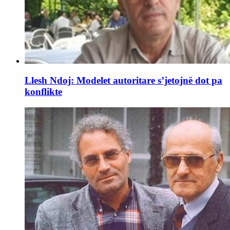
Llesh Ndoj: Modelet autoritare s’jetojnë dot pa
konflikte