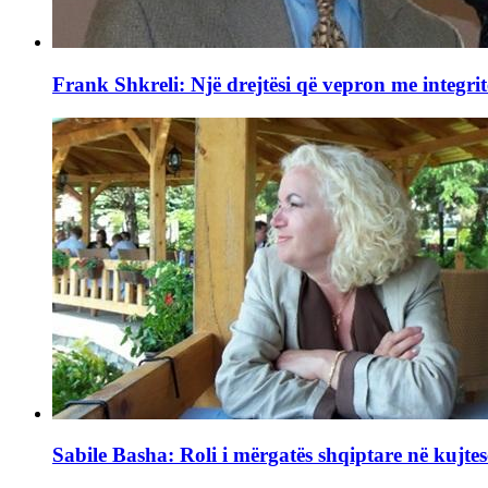
Frank Shkreli: Një drejtësi që vepron me integrit
Sabile Basha: Roli i mërgatës shqiptare në kujtes