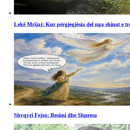
Lekë Mrijaj: Kur përgjegjësia del nga shinat e tr
Shyqyri Fejzo: Besimi dhe Shpresa