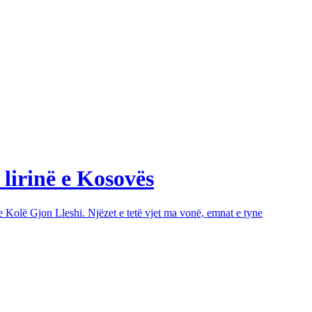
 lirinë e Kosovës
e Kolë Gjon Lleshi. Njëzet e tetë vjet ma vonë, emnat e tyne