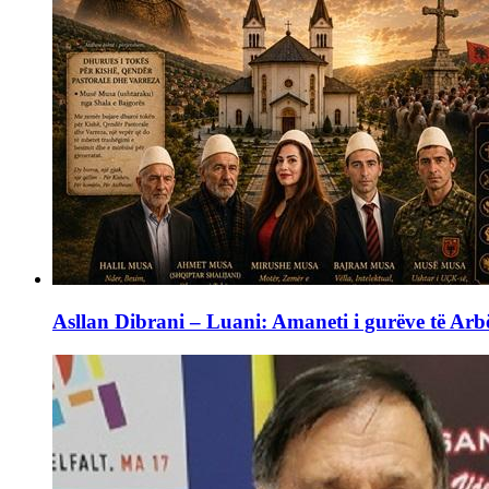
Asllan Dibrani – Luani: Amaneti i gurëve të Arbë