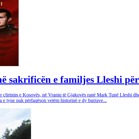
sakrificën e familjes Lleshi për
për çlirimin e Kosovës, në Vraniq të Gjakovës ranë Mark Tunë Lleshi dh
a e tyne nuk përfaqëson vetëm historinë e dy burrave...