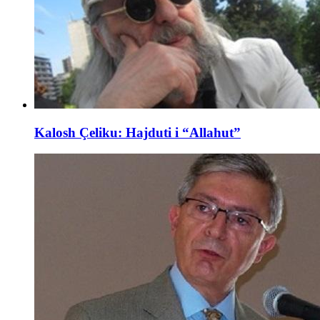
Kalosh Çeliku: Hajduti i “Allahut”