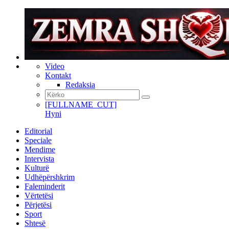
Video
Kontakt
Redaksia
[FULLNAME_CUT]
Hyni
Editorial
Speciale
Mendime
Intervista
Kulturë
Udhëpërshkrim
Faleminderit
Vërtetësi
Përjetësi
Sport
Shtesë