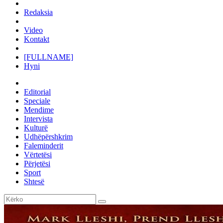
Redaksia
Video
Kontakt
[FULLNAME]
Hyni
Editorial
Speciale
Mendime
Intervista
Kulturë
Udhëpërshkrim
Faleminderit
Vërtetësi
Përjetësi
Sport
Shtesë