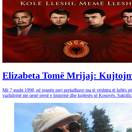
Elizabeta Tomë Mrijaj: Kujtojmë 
Më 7 gusht 1998, në njanën prej periudhave ma të vështira të luftës 
vazhdojnë me qenë pjesë e historisë dhe kujtesës së Kosovës. Sakrific