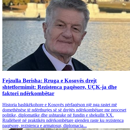
Fejzulla Berisha: Rruga e Kosovës drejt
shtetformimit: Rezistenca paqësore, UÇK-ja dhe
faktori ndërkombëtar
Historia bashkëkohore e Kosovës përfaqëson një nga rastet më
domethënëse të ndërthurjes së së drejtës ndërkombëtare me proceset
politike, diplomatike dhe ushtarake në fundin e shekullit XX.
Rrallëherë në praktikën ndërkombëtare gjenden raste ku rezistenca
paqësore, rezistenca e armatosur, diplomacia...