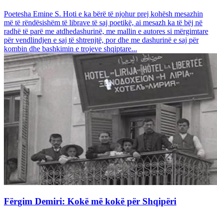
Poetesha Emine S. Hoti e ka bërë të njohur prej kohësh mesazhin
më të rëndësishëm të librave të saj poetikë, ai mesazh ka të bëj në
radhë të parë me atdhedashurinë, me mallin e autores si mërgimtare
për vendlindjen e saj të shtrenjtë, por dhe me dashurinë e saj për
kombin dhe bashkimin e trojeve shqiptare...
Fërgim Demiri: Kokë më kokë për Shqipëri