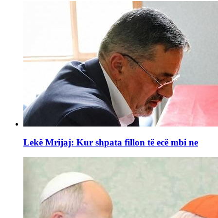
Lekë Mrijaj: Kur shpata fillon të ecë mbi ne