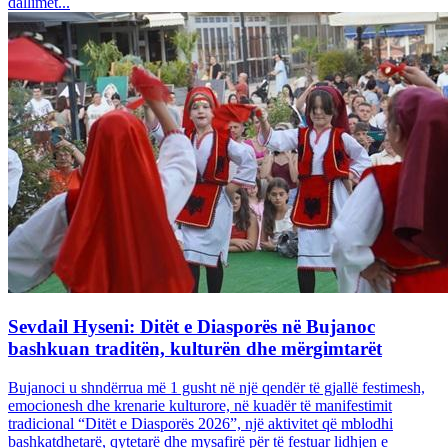
dallimet...
Sevdail Hyseni: Ditët e Diasporës në Bujanoc
bashkuan traditën, kulturën dhe mërgimtarët
Bujanoci u shndërrua më 1 gusht në një qendër të gjallë festimesh,
emocionesh dhe krenarie kulturore, në kuadër të manifestimit
tradicional “Ditët e Diasporës 2026”, një aktivitet që mblodhi
bashkatdhetarë, qytetarë dhe mysafirë për të festuar lidhjen e