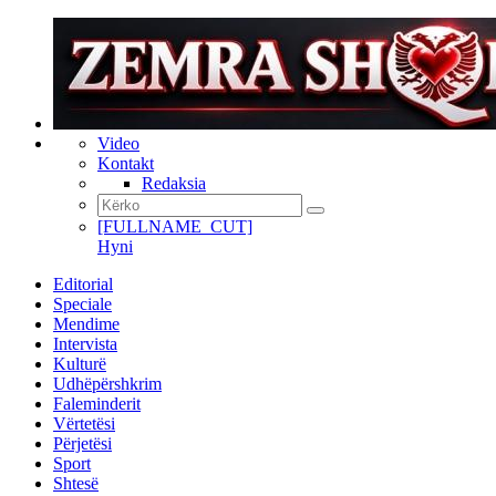
Video
Kontakt
Redaksia
[FULLNAME_CUT]
Hyni
Editorial
Speciale
Mendime
Intervista
Kulturë
Udhëpërshkrim
Faleminderit
Vërtetësi
Përjetësi
Sport
Shtesë