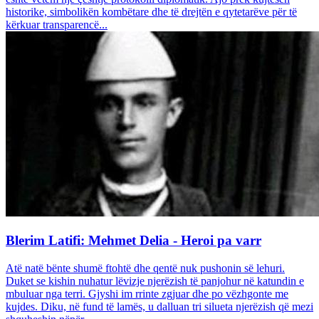
historike, simbolikën kombëtare dhe të drejtën e qytetarëve për të
kërkuar transparencë...
Blerim Latifi: Mehmet Delia - Heroi pa varr
Atë natë bënte shumë ftohtë dhe qentë nuk pushonin së lehuri.
Duket se kishin nuhatur lëvizje njerëzish të panjohur në katundin e
mbuluar nga terri. Gjyshi im rrinte zgjuar dhe po vëzhgonte me
kujdes. Diku, në fund të lamës, u dalluan tri silueta njerëzish që mezi