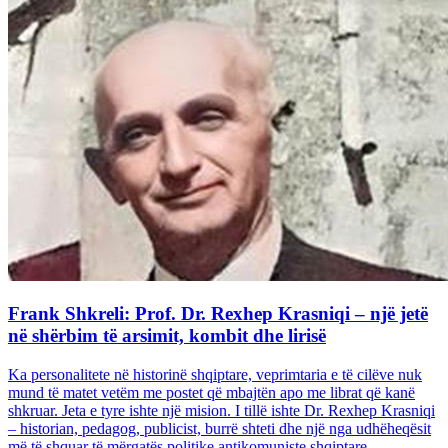
Frank Shkreli: Prof. Dr. Rexhep Krasniqi – një jetë
në shërbim të arsimit, kombit dhe lirisë
Ka personalitete në historinë shqiptare, veprimtaria e të cilëve nuk
mund të matet vetëm me postet që mbajtën apo me librat që kanë
shkruar. Jeta e tyre ishte një mision. I tillë ishte Dr. Rexhep Krasniqi
– historian, pedagog, publicist, burrë shteti dhe një nga udhëheqësit
më të shquar të mërgatës politike antikomuniste shqiptare...