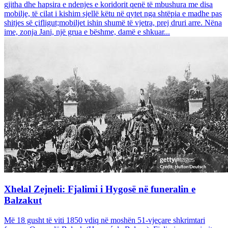
gjitha dhe hapsira e ndenjes e koridorit qenë të mbushura me disa
mobilje, të cilat i kishim sjellë këtu në qytet nga shtëpia e madhe pas
shitjes së çifligut;mobiljet ishin shumë të vjetra, prej druri arre. Nëna
ime, zonja Jani, një grua e bëshme, damë e shkuar...
Xhelal Zejneli: Fjalimi i Hygosë në funeralin e
Balzakut
Më 18 gusht të viti 1850 vdiq në moshën 51-vjeçare shkrimtari