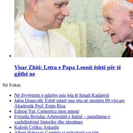
Visar Zhiti: Letra e Papa Leonit është për të
gjithë ne
Në Fokus
Në dyvjetorin e ndarjes nga jeta të Ismail Kadaresë
Jahja Drançolli: Është ndarë nga jeta në moshën 89-vjeçare
Akademik Prof. Emin Riza
Edison Ypi: Çemerrica mon amour
Fejzulla Berisha: Arbëreshët e Italisë – paradigma e
vazhdimësisë historike dhe identitare
Kalosh Çeliku: Askushi
Albert Habazaj: Çamëria si psikologji sociale