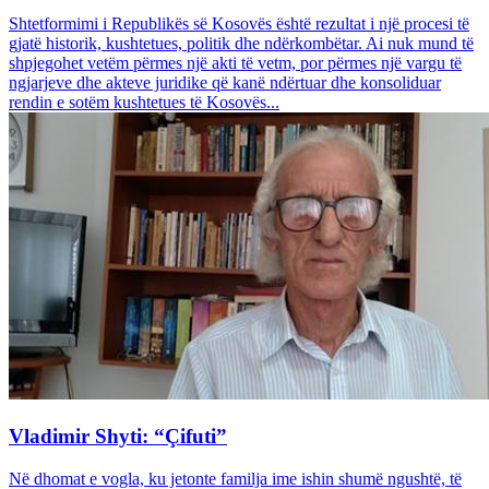
Shtetformimi i Republikës së Kosovës është rezultat i një procesi të
gjatë historik, kushtetues, politik dhe ndërkombëtar. Ai nuk mund të
shpjegohet vetëm përmes një akti të vetm, por përmes një vargu të
ngjarjeve dhe akteve juridike që kanë ndërtuar dhe konsoliduar
rendin e sotëm kushtetues të Kosovës...
Vladimir Shyti: “Çifuti”
Në dhomat e vogla, ku jetonte familja ime ishin shumë ngushtë, të