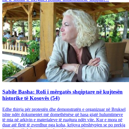
Sabile Basha: Roli i mërgatës shqiptare në kujtesën
historike të Kosovës (54)
Edhe thirrja për protestën dhe demonstratën e organizuar në Bruksel
ishte ndër dokumentet më domethënëse që hasa gjatë hulumtimeve
të mia në arkivin e materialeve të ruajtura ndër vite. Kur e mora në
duar atë fletë të zverdhur nga koha, krijova përshtypjen se po prekja