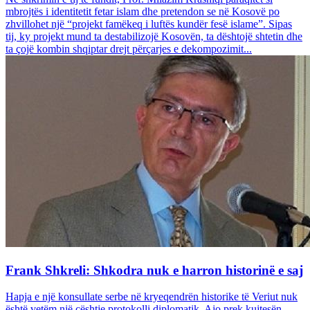
mbrojtës i identitetit fetar islam dhe pretendon se në Kosovë po
zhvillohet një “projekt famëkeq i luftës kundër fesë islame”. Sipas
tij, ky projekt mund ta destabilizojë Kosovën, ta dështojë shtetin dhe
ta çojë kombin shqiptar drejt përçarjes e dekompozimit...
Frank Shkreli: Shkodra nuk e harron historinë e saj
Hapja e një konsullate serbe në kryeqendrën historike të Veriut nuk
është vetëm një çështje protokolli diplomatik. Ajo prek kujtesën