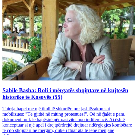
Sabile Basha: Roli i mërgatës shqiptare në kujtesën
historike të Kosovës (55)
Thirrja hapet me një titull të shkurtër, por jashtëzakonisht
mobilizues: "Të gjithë në miting protestues!". Që në fjalët e para,
dokumenti nuk lë hapësirë për pasivitet apo indiferencë. Ai është
konceptuar si një apel i drejtpërdrejtë drejtuar ndërgjegjes kombëtare
të çdo shqiptari në mërgim, duke i ftuar ata të lënë mënjanë