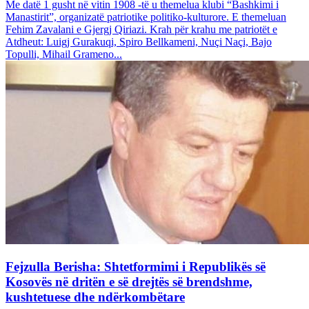
Me datë 1 gusht në vitin 1908 -të u themelua klubi “Bashkimi i
Manastirit”, organizatë patriotike politiko-kulturore. E themeluan
Fehim Zavalani e Gjergj Qiriazi. Krah për krahu me patriotët e
Atdheut: Luigj Gurakuqi, Spiro Bellkameni, Nuçi Naçi, Bajo
Topulli, Mihail Grameno...
Fejzulla Berisha: Shtetformimi i Republikës së
Kosovës në dritën e së drejtës së brendshme,
kushtetuese dhe ndërkombëtare