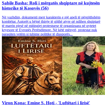
Sabile Basha: Roli i mërgatës shqiptare në kujtesën
historike të Kosovës (56)
Në vazhdim, dokumenti merr karakterin e një apeli të përgjithshëm
kombëtar. Autorët u bëjnë thirrje të gjithë atyre që ndihen shqiptarë
të marrin pjesë në mitingjet protestuese të organizuara në qytetet
kryesore të Evropës Perëndimore. Në këtë mënyrë, protestat nuk
paraqiten vetëm si tubime politike të diasporës...
Viron Kona: Emine S. Hoti - 'Luftëtari i lirisë'