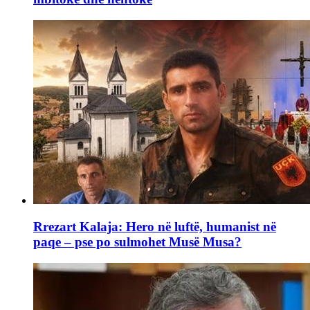
Rrezart Kalaja: Hero në luftë, humanist në
paqe – pse po sulmohet Musë Musa?