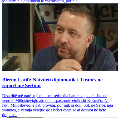
jo vetëm një dokument të zakonshëm, por një...
Blerim Latifi: Naiviteti diplomatik i Tiranës në
raport me Serbinë
Disa ditë më parë, një ministre serbe tha hapur se, po të ishte në
vend të Millosheviqit, ajo do ta spastronte etnikisht Kosovën. Në
fakt, Millosheviqi e pati provuar, por nuk ia doli. Sot, në Serbi, nga
shumica, e vetmja vërejtje që i bëhet është se ai dështoi në këtë
drejtim...