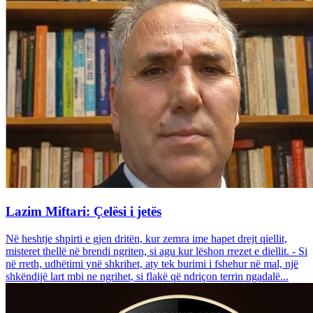
Lazim Miftari: Çelësi i jetës
Në heshtje shpirti e gjen dritën, kur zemra ime hapet drejt qiellit,
misteret thellë në brendi ngriten, si agu kur lëshon rrezet e diellit. - Si
në rreth, udhëtimi ynë shkrihet, aty tek burimi i fshehur në mal, një
shkëndijë lart mbi ne ngrihet, si flakë që ndriçon terrin ngadalë...