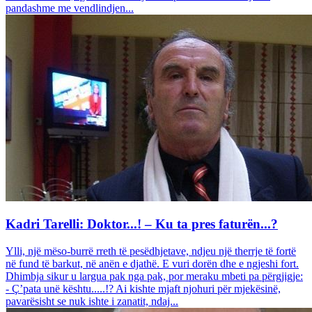
pandashme me vendlindjen...
Kadri Tarelli: Doktor...! – Ku ta pres faturën...?
Ylli, një mëso-burrë rreth të pesëdhjetave, ndjeu një therrje të fortë
në fund të barkut, në anën e djathë. E vuri dorën dhe e ngjeshi fort.
Dhimbja sikur u largua pak nga pak, por meraku mbeti pa përgjigje:
- Ç’pata unë kështu.....!? Ai kishte mjaft njohuri për mjekësinë,
pavarësisht se nuk ishte i zanatit, ndaj...