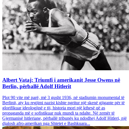
Albert Vataj: Triumfi i amerikanit Jesse Owens në
Berlin, përballë Adolf Hitlerit
Plot 90 vite më parë, më 3 gusht 1936, në stadiumin monumental të
Berlinit, aty ku regjimi nazist kishte ngritur një skenë gjigante për të
glorifikuar ideologjinë e tij, historia mori një kthesë që as
propaganda më e sofistikuar nuk mundi ta ndalte. Në zemër të
Gjermanisë hitleriane, përballë tribunës ku ndodhej Adolf Hitleri, një
djalosh afro-amerikan nga Shtetet e Bashkuara...