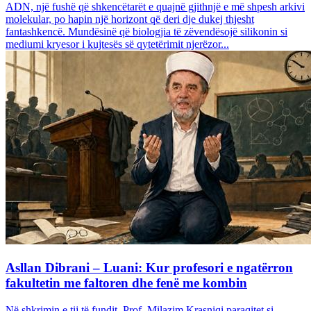
ADN, një fushë që shkencëtarët e quajnë gjithnjë e më shpesh arkivi
molekular, po hapin një horizont që deri dje dukej thjesht
fantashkencë. Mundësinë që biologjia të zëvendësojë silikonin si
mediumi kryesor i kujtesës së qytetërimit njerëzor...
Asllan Dibrani – Luani: Kur profesori e ngatërron
fakultetin me faltoren dhe fenë me kombin
Në shkrimin e tij të fundit, Prof. Milazim Krasniqi paraqitet si