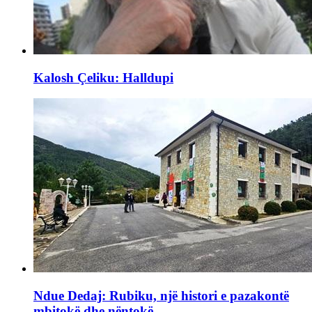
Kalosh Çeliku: Halldupi
Ndue Dedaj: Rubiku, një histori e pazakontë
mbitokë dhe nëntokë