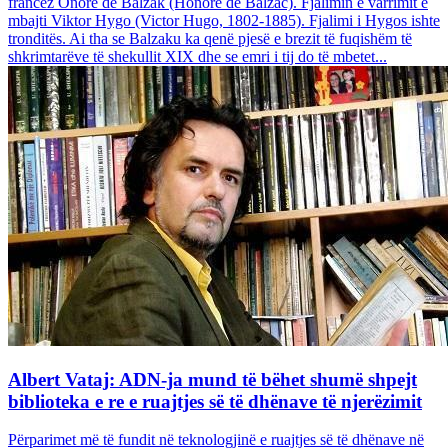
francez Onore dë Balzak (Honoré de Balzac). Fjalimin e varrimit e
mbajti Viktor Hygo (Victor Hugo, 1802-1885). Fjalimi i Hygos ishte
tronditës. Ai tha se Balzaku ka qenë pjesë e brezit të fuqishëm të
shkrimtarëve të shekullit XIX dhe se emri i tij do të mbetet...
Albert Vataj: ADN-ja mund të bëhet shumë shpejt
biblioteka e re e ruajtjes së të dhënave të njerëzimit
Përparimet më të fundit në teknologjinë e ruajtjes së të dhënave në