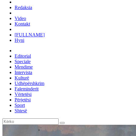
Redaksia
Video
Kontakt
[FULLNAME]
Hyni
Editorial
Speciale
Mendime
Intervista
Kulturë
Udhëpërshkrim
Faleminderit
Vërtetësi
Përjetësi
Sport
Shtesë