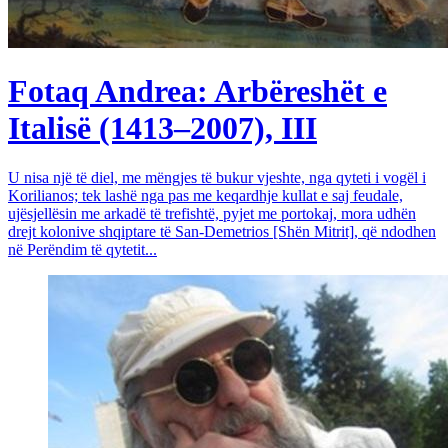
Fotaq Andrea: Arbëreshët e
Italisë (1413–2007), III
U nisa një të diel, me mëngjes të bukur vjeshte, nga qyteti i vogël i
Korilianos; tek lashë nga pas me keqardhje kullat e saj feudale,
ujësjellësin me arkadë të trefishtë, pyjet me portokaj, mora udhën
drejt kolonive shqiptare të San-Demetrios [Shën Mitrit], që ndodhen
në Perëndim të qytetit...