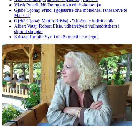
Vlash Prendi: Në Domgjon ku rrinë shqiponjat
Gjekë Gjonaj: Princi i gojëtarisë dhe mbledhësi i thesareve të
Malësisë
Gjekë Gjonaj: Martin Brishaj - 'Zhbërja e kufirit etnik'
Albert Vataj: Robert Elsie, udhërrëfyesi vullnetdritshëm i
shpirtit shqiptar
Kristaq Turtulli: Syri i nënës mbeti në mjegull