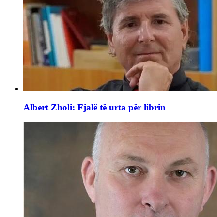
Albert Zholi: Fjalë të urta për librin