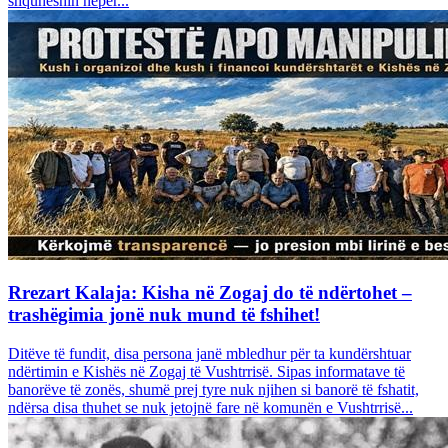
shquheshin nëpër...
Rrezart Kalaja: Kisha në Zogaj do të ndërtohet –
trashëgimia jonë nuk mund të fshihet!
Ditëve të fundit, disa persona janë mbledhur për ta kundërshtuar
ndërtimin e Kishës në Zogaj të Vushtrrisë. Sipas informatave të
banorëve të zonës, shumë prej tyre nuk njihen si banorë të fshatit,
ndërsa disa thuhet se nuk jetojnë fare në komunën e Vushtrrisë...