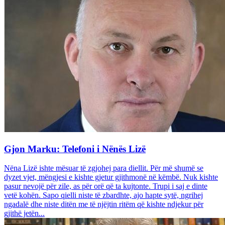
Gjon Marku: Telefoni i Nënës Lizë
Nëna Lizë ishte mësuar të zgjohej para diellit. Për më shumë se
dyzet vjet, mëngjesi e kishte gjetur gjithmonë në këmbë. Nuk kishte
pasur nevojë për zile, as për orë që ta kujtonte. Trupi i saj e dinte
vetë kohën. Sapo qielli niste të zbardhte, ajo hapte sytë, ngrihej
ngadalë dhe niste ditën me të njëjtin ritëm që kishte ndjekur për
gjithë jetën...