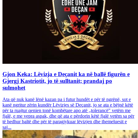
Gjon Keka: Lëvizja e Deçanit ka në ballë figurën e
Gjergj Kastriotit, jo të sulltanit; prandaj po
sulmohet
Ata që nuk kanë lënë kazan pa i futur hundët e për të ngrënë, sot e
kanë ngritur zërin kundër Lëvizjes së Deçanit, jo se ata e bëjnë këtë
për ta ruajtur qenien tonë kombëtare apo atë „tolerancë" vetëm me
fjalë, e me vepra aspak, dhe që ata e përdorin këtë fjalë vetëm sa për
të hedhur baltë dhe për të paragjykuar lëvizjen dhe themeluesit e
saj...