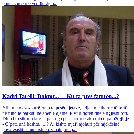
pandashme me vendlindjen...
Kadri Tarelli: Doktor...! – Ku ta pres faturën...?
Ylli, një mëso-burrë rreth të pesëdhjetave, ndjeu një therrje të fortë
në fund të barkut, në anën e djathë. E vuri dorën dhe e ngjeshi fort.
Dhimbja sikur u largua pak nga pak, por meraku mbeti pa përgjigje:
- Ç’pata unë kështu.....!? Ai kishte mjaft njohuri për mjekësinë,
pavarësisht se nuk ishte i zanatit, ndaj...