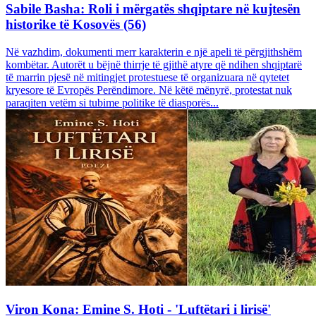
Sabile Basha: Roli i mërgatës shqiptare në kujtesën
historike të Kosovës (56)
Në vazhdim, dokumenti merr karakterin e një apeli të përgjithshëm
kombëtar. Autorët u bëjnë thirrje të gjithë atyre që ndihen shqiptarë
të marrin pjesë në mitingjet protestuese të organizuara në qytetet
kryesore të Evropës Perëndimore. Në këtë mënyrë, protestat nuk
paraqiten vetëm si tubime politike të diasporës...
Viron Kona: Emine S. Hoti - 'Luftëtari i lirisë'