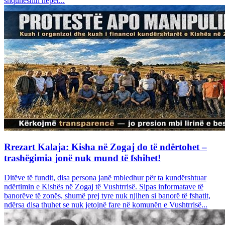
shquheshin nëpër...
Rrezart Kalaja: Kisha në Zogaj do të ndërtohet –
trashëgimia jonë nuk mund të fshihet!
Ditëve të fundit, disa persona janë mbledhur për ta kundërshtuar
ndërtimin e Kishës në Zogaj të Vushtrrisë. Sipas informatave të
banorëve të zonës, shumë prej tyre nuk njihen si banorë të fshatit,
ndërsa disa thuhet se nuk jetojnë fare në komunën e Vushtrrisë...