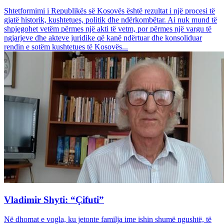
Shtetformimi i Republikës së Kosovës është rezultat i një procesi të
gjatë historik, kushtetues, politik dhe ndërkombëtar. Ai nuk mund të
shpjegohet vetëm përmes një akti të vetm, por përmes një vargu të
ngjarjeve dhe akteve juridike që kanë ndërtuar dhe konsoliduar
rendin e sotëm kushtetues të Kosovës...
Vladimir Shyti: “Çifuti”
Në dhomat e vogla, ku jetonte familja ime ishin shumë ngushtë, të