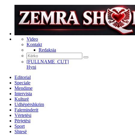
Video
Kontakt
Redaksia
[FULLNAME_CUT]
Hyni
Editorial
Speciale
Mendime
Intervista
Kulturë
Udhëpërshkrim
Faleminderit
Vërtetësi
Përjetësi
Sport
Shtesë