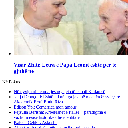
Visar Zhiti: Letra e Papa Leonit është për të
gjithë ne
Në Fokus
Në dyvjetorin e ndarjes nga jeta të Ismail Kadaresë
Jahja Drançolli: Është ndarë nga jeta në moshën 89-vjeçare
Akademik Prof. Emin Riza
Edison Ypi: Çemerrica mon amour
Fejzulla Berisha: Arbëreshët e Italisë – paradigma e
vazhdimësisë historike dhe identitare
Kalosh Çeliku: Askushi
Albert Habazaj: Çamëria si psikologji sociale