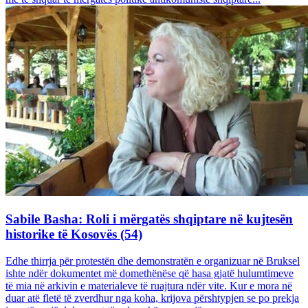
Sabile Basha: Roli i mërgatës shqiptare në kujtesën
historike të Kosovës (54)
Edhe thirrja për protestën dhe demonstratën e organizuar në Bruksel
ishte ndër dokumentet më domethënëse që hasa gjatë hulumtimeve
të mia në arkivin e materialeve të ruajtura ndër vite. Kur e mora në
duar atë fletë të zverdhur nga koha, krijova përshtypjen se po prekja