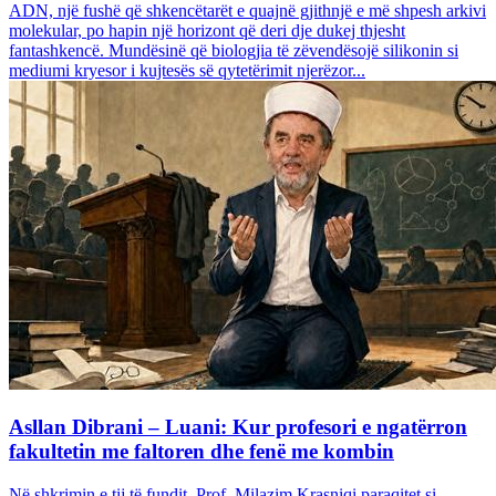
ADN, një fushë që shkencëtarët e quajnë gjithnjë e më shpesh arkivi
molekular, po hapin një horizont që deri dje dukej thjesht
fantashkencë. Mundësinë që biologjia të zëvendësojë silikonin si
mediumi kryesor i kujtesës së qytetërimit njerëzor...
Asllan Dibrani – Luani: Kur profesori e ngatërron
fakultetin me faltoren dhe fenë me kombin
Në shkrimin e tij të fundit, Prof. Milazim Krasniqi paraqitet si