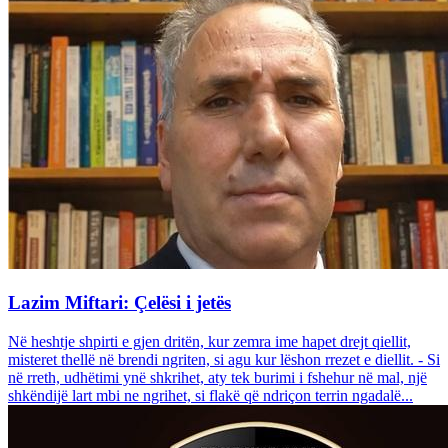
Lazim Miftari: Çelësi i jetës
Në heshtje shpirti e gjen dritën, kur zemra ime hapet drejt qiellit,
misteret thellë në brendi ngriten, si agu kur lëshon rrezet e diellit. - Si
në rreth, udhëtimi ynë shkrihet, aty tek burimi i fshehur në mal, një
shkëndijë lart mbi ne ngrihet, si flakë që ndriçon terrin ngadalë...