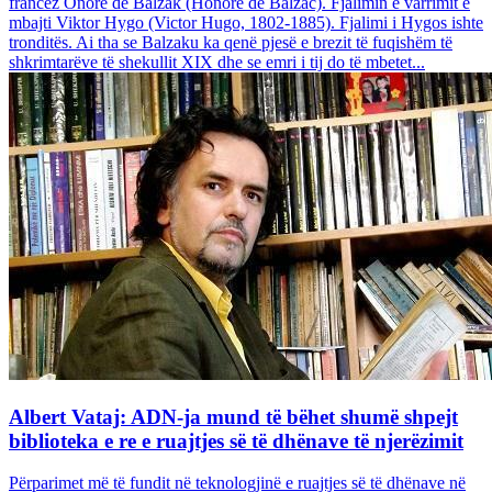
francez Onore dë Balzak (Honoré de Balzac). Fjalimin e varrimit e
mbajti Viktor Hygo (Victor Hugo, 1802-1885). Fjalimi i Hygos ishte
tronditës. Ai tha se Balzaku ka qenë pjesë e brezit të fuqishëm të
shkrimtarëve të shekullit XIX dhe se emri i tij do të mbetet...
Albert Vataj: ADN-ja mund të bëhet shumë shpejt
biblioteka e re e ruajtjes së të dhënave të njerëzimit
Përparimet më të fundit në teknologjinë e ruajtjes së të dhënave në