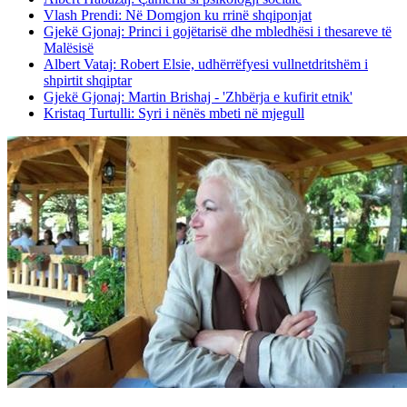
Vlash Prendi: Në Domgjon ku rrinë shqiponjat
Gjekë Gjonaj: Princi i gojëtarisë dhe mbledhësi i thesareve të
Malësisë
Albert Vataj: Robert Elsie, udhërrëfyesi vullnetdritshëm i
shpirtit shqiptar
Gjekë Gjonaj: Martin Brishaj - 'Zhbërja e kufirit etnik'
Kristaq Turtulli: Syri i nënës mbeti në mjegull