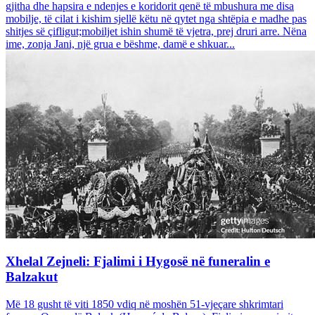
gjitha dhe hapsira e ndenjes e koridorit qenë të mbushura me disa
mobilje, të cilat i kishim sjellë këtu në qytet nga shtëpia e madhe pas
shitjes së çifligut;mobiljet ishin shumë të vjetra, prej druri arre. Nëna
ime, zonja Jani, një grua e bëshme, damë e shkuar...
Xhelal Zejneli: Fjalimi i Hygosë në funeralin e
Balzakut
Më 18 gusht të viti 1850 vdiq në moshën 51-vjeçare shkrimtari