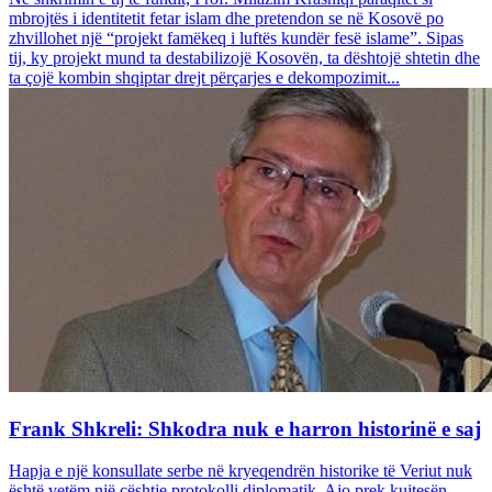
mbrojtës i identitetit fetar islam dhe pretendon se në Kosovë po
zhvillohet një “projekt famëkeq i luftës kundër fesë islame”. Sipas
tij, ky projekt mund ta destabilizojë Kosovën, ta dështojë shtetin dhe
ta çojë kombin shqiptar drejt përçarjes e dekompozimit...
Frank Shkreli: Shkodra nuk e harron historinë e saj
Hapja e një konsullate serbe në kryeqendrën historike të Veriut nuk
është vetëm një çështje protokolli diplomatik. Ajo prek kujtesën