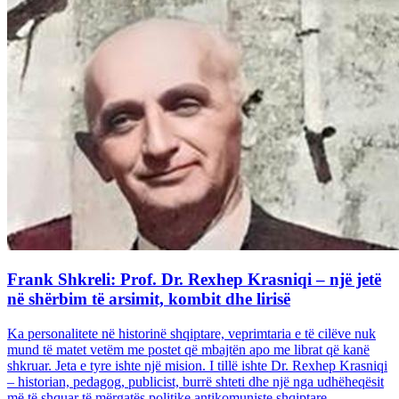
Frank Shkreli: Prof. Dr. Rexhep Krasniqi – një jetë
në shërbim të arsimit, kombit dhe lirisë
Ka personalitete në historinë shqiptare, veprimtaria e të cilëve nuk
mund të matet vetëm me postet që mbajtën apo me librat që kanë
shkruar. Jeta e tyre ishte një mision. I tillë ishte Dr. Rexhep Krasniqi
– historian, pedagog, publicist, burrë shteti dhe një nga udhëheqësit
më të shquar të mërgatës politike antikomuniste shqiptare...