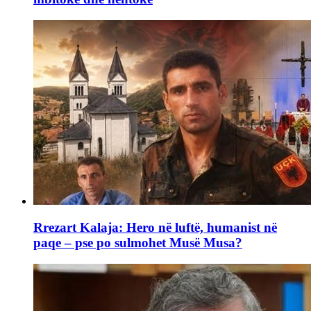
Rrezart Kalaja: Hero në luftë, humanist në
paqe – pse po sulmohet Musë Musa?