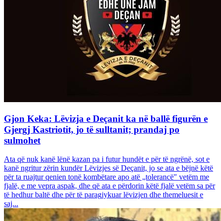
Gjon Keka: Lëvizja e Deçanit ka në ballë figurën e
Gjergj Kastriotit, jo të sulltanit; prandaj po
sulmohet
Ata që nuk kanë lënë kazan pa i futur hundët e për të ngrënë, sot e
kanë ngritur zërin kundër Lëvizjes së Deçanit, jo se ata e bëjnë këtë
për ta ruajtur qenien tonë kombëtare apo atë „tolerancë" vetëm me
fjalë, e me vepra aspak, dhe që ata e përdorin këtë fjalë vetëm sa për
të hedhur baltë dhe për të paragjykuar lëvizjen dhe themeluesit e
saj...