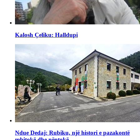
Kalosh Çeliku: Halldupi
Ndue Dedaj: Rubiku, një histori e pazakontë
mbitokë dhe nëntokë