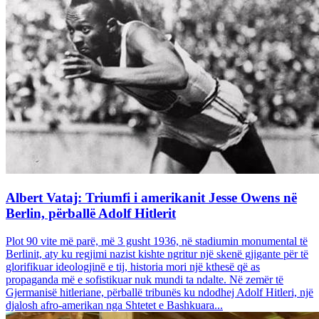
Albert Vataj: Triumfi i amerikanit Jesse Owens në
Berlin, përballë Adolf Hitlerit
Plot 90 vite më parë, më 3 gusht 1936, në stadiumin monumental të
Berlinit, aty ku regjimi nazist kishte ngritur një skenë gjigante për të
glorifikuar ideologjinë e tij, historia mori një kthesë që as
propaganda më e sofistikuar nuk mundi ta ndalte. Në zemër të
Gjermanisë hitleriane, përballë tribunës ku ndodhej Adolf Hitleri, një
djalosh afro-amerikan nga Shtetet e Bashkuara...