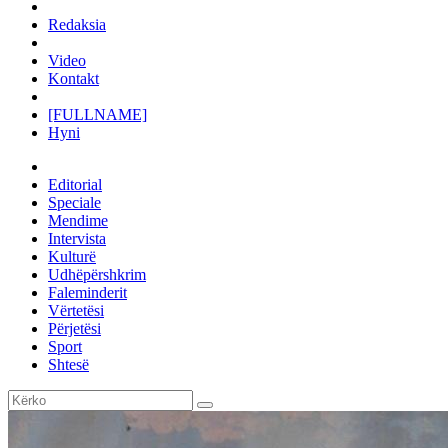
Redaksia
Video
Kontakt
[FULLNAME]
Hyni
Editorial
Speciale
Mendime
Intervista
Kulturë
Udhëpërshkrim
Faleminderit
Vërtetësi
Përjetësi
Sport
Shtesë