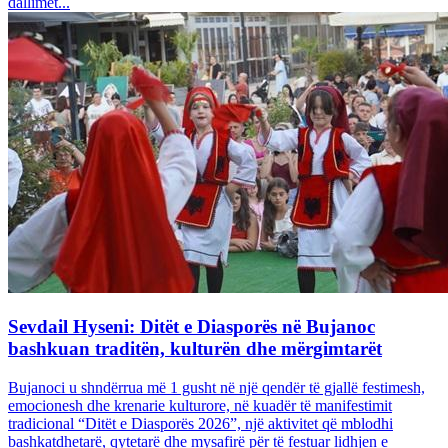
dallimet...
Sevdail Hyseni: Ditët e Diasporës në Bujanoc
bashkuan traditën, kulturën dhe mërgimtarët
Bujanoci u shndërrua më 1 gusht në një qendër të gjallë festimesh,
emocionesh dhe krenarie kulturore, në kuadër të manifestimit
tradicional “Ditët e Diasporës 2026”, një aktivitet që mblodhi
bashkatdhetarë, qytetarë dhe mysafirë për të festuar lidhjen e