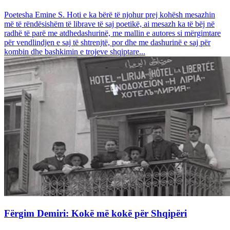
Poetesha Emine S. Hoti e ka bërë të njohur prej kohësh mesazhin
më të rëndësishëm të librave të saj poetikë, ai mesazh ka të bëj në
radhë të parë me atdhedashurinë, me mallin e autores si mërgimtare
për vendlindjen e saj të shtrenjtë, por dhe me dashurinë e saj për
kombin dhe bashkimin e trojeve shqiptare...
Fërgim Demiri: Kokë më kokë për Shqipëri