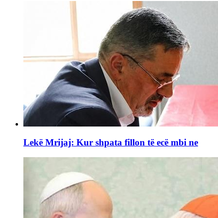
Lekë Mrijaj: Kur shpata fillon të ecë mbi ne