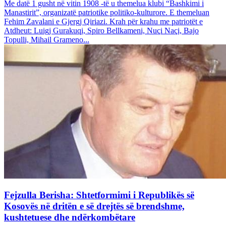
Me datë 1 gusht në vitin 1908 -të u themelua klubi “Bashkimi i
Manastirit”, organizatë patriotike politiko-kulturore. E themeluan
Fehim Zavalani e Gjergj Qiriazi. Krah për krahu me patriotët e
Atdheut: Luigj Gurakuqi, Spiro Bellkameni, Nuçi Naçi, Bajo
Topulli, Mihail Grameno...
Fejzulla Berisha: Shtetformimi i Republikës së
Kosovës në dritën e së drejtës së brendshme,
kushtetuese dhe ndërkombëtare