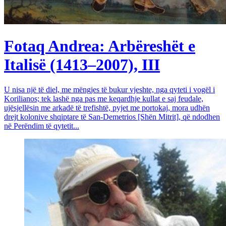
Fotaq Andrea: Arbëreshët e
Italisë (1413–2007), III
U nisa një të diel, me mëngjes të bukur vjeshte, nga qyteti i vogël i
Korilianos; tek lashë nga pas me keqardhje kullat e saj feudale,
ujësjellësin me arkadë të trefishtë, pyjet me portokaj, mora udhën
drejt kolonive shqiptare të San-Demetrios [Shën Mitrit], që ndodhen
në Perëndim të qytetit...