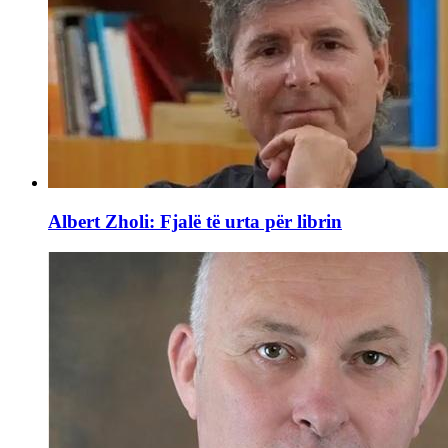
Albert Zholi: Fjalë të urta për librin