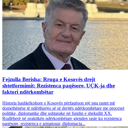
Fejzulla Berisha: Rruga e Kosovës drejt
shtetformimit: Rezistenca paqësore, UÇK-ja dhe
faktori ndërkombëtar
Historia bashkëkohore e Kosovës përfaqëson një nga rastet më
domethënëse të ndërthurjes së së drejtës ndërkombëtare me proceset
politike, diplomatike dhe ushtarake në fundin e shekullit XX.
Rrallëherë në praktikën ndërkombëtare gjenden raste ku rezistenca
paqësore, rezistenca e armatosur, diplomacia...