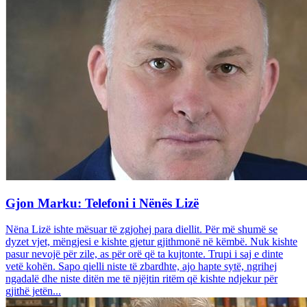
Gjon Marku: Telefoni i Nënës Lizë
Nëna Lizë ishte mësuar të zgjohej para diellit. Për më shumë se
dyzet vjet, mëngjesi e kishte gjetur gjithmonë në këmbë. Nuk kishte
pasur nevojë për zile, as për orë që ta kujtonte. Trupi i saj e dinte
vetë kohën. Sapo qielli niste të zbardhte, ajo hapte sytë, ngrihej
ngadalë dhe niste ditën me të njëjtin ritëm që kishte ndjekur për
gjithë jetën...