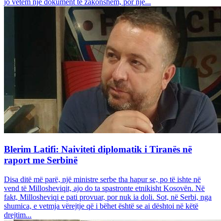
jo vetëm një dokument të zakonshëm, por një...
Blerim Latifi: Naiviteti diplomatik i Tiranës në
raport me Serbinë
Disa ditë më parë, një ministre serbe tha hapur se, po të ishte në
vend të Millosheviqit, ajo do ta spastronte etnikisht Kosovën. Në
fakt, Millosheviqi e pati provuar, por nuk ia doli. Sot, në Serbi, nga
shumica, e vetmja vërejtje që i bëhet është se ai dështoi në këtë
drejtim...