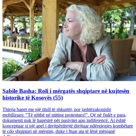
Sabile Basha: Roli i mërgatës shqiptare në kujtesën
historike të Kosovës (55)
Thirrja hapet me një titull të shkurtër, por jashtëzakonisht
mobilizues: "Të gjithë në miting protestues!". Që në fjalët e para,
dokumenti nuk lë hapësirë për pasivitet apo indiferencë. Ai është
konceptuar si një apel i drejtpërdrejtë drejtuar ndërgjegjes kombëtare
të çdo shqiptari në mërgim, duke i ftuar ata të lënë mënjanë