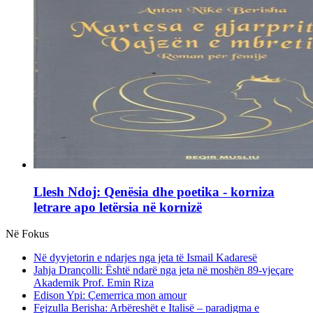
Llesh Ndoj: Qenësia dhe poetika - korniza
letrare apo letërsia në kornizë
Në Fokus
Në dyvjetorin e ndarjes nga jeta të Ismail Kadaresë
Jahja Drançolli: Është ndarë nga jeta në moshën 89-vjeçare
Akademik Prof. Emin Riza
Edison Ypi: Çemerrica mon amour
Fejzulla Berisha: Arbëreshët e Italisë – paradigma e