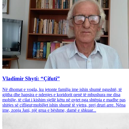
Vladimir Shyti: “Çifuti”
Në dhomat e vogla, ku jetonte familja ime ishin shumë ngushtë, të
gjitha dhe hapsira e ndenjes e koridorit qenë të mbushura me disa
mobilje, të cilat i kishim sjellë këtu në qytet nga shtëpia e madhe pas
shitjes së çifligut;mobiljet ishin shumë të vjetra, prej druri arre. Nëna
ime, zonja Jani, një grua e bëshme, damë e shkuar...