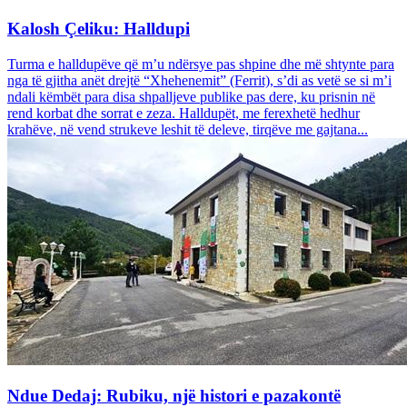
Kalosh Çeliku: Halldupi
Turma e halldupëve që m’u ndërsye pas shpine dhe më shtynte para
nga të gjitha anët drejtë “Xhehenemit” (Ferrit), s’di as vetë se si m’i
ndali këmbët para disa shpalljeve publike pas dere, ku prisnin në
rend korbat dhe sorrat e zeza. Halldupët, me ferexhetë hedhur
krahëve, në vend strukeve leshit të deleve, tirqëve me gajtana...
Ndue Dedaj: Rubiku, një histori e pazakontë