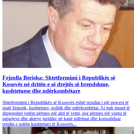
Fejzulla Berisha: Shtetformimi i Republikës së
Kosovës në dritën e së drejtës së brendshme,
kushtetuese dhe ndërkombëtare
Shtetformimi i Republikës së Kosovës është rezultat i një procesi të
gjatë historik, kushtetues, politik dhe ndërkombëtar. Ai nuk mund të
shpjegohet vetëm përmes një akti të vetm, por përmes një vargu të
ngjarjeve dhe akteve juridike që kanë ndërtuar dhe konsoliduar
rendin e sotëm kushtetues të Kosovës...