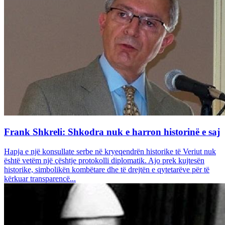
Frank Shkreli: Shkodra nuk e harron historinë e saj
Hapja e një konsullate serbe në kryeqendrën historike të Veriut nuk
është vetëm një çështje protokolli diplomatik. Ajo prek kujtesën
historike, simbolikën kombëtare dhe të drejtën e qytetarëve për të
kërkuar transparencë...