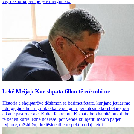
veç dashuria për një jetë mërgimtar...
Lekë Mrijaj: Kur shpata fillon të ecë mbi ne
Historia e shqiptarëve dëshmon se besimet fetare, kur janë jetuar me
ndërgjegje dhe urti, nuk e kanë penguar përkatësinë kombëtare, por
e kanë pasuruar atë. Kultet fetare pra, Kishat dhe xhamitë nuk duhet
të bëhen kurrë ledhe ndarëse, por vende ku njeriu mëson paqen
hyjnore, mëshirën, drejtësinë dhe respektin ndaj tjetrit...