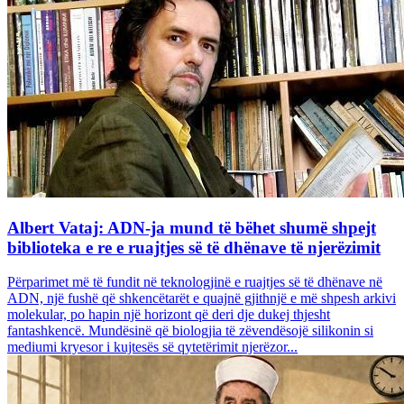
Albert Vataj: ADN-ja mund të bëhet shumë shpejt
biblioteka e re e ruajtjes së të dhënave të njerëzimit
Përparimet më të fundit në teknologjinë e ruajtjes së të dhënave në
ADN, një fushë që shkencëtarët e quajnë gjithnjë e më shpesh arkivi
molekular, po hapin një horizont që deri dje dukej thjesht
fantashkencë. Mundësinë që biologjia të zëvendësojë silikonin si
mediumi kryesor i kujtesës së qytetërimit njerëzor...