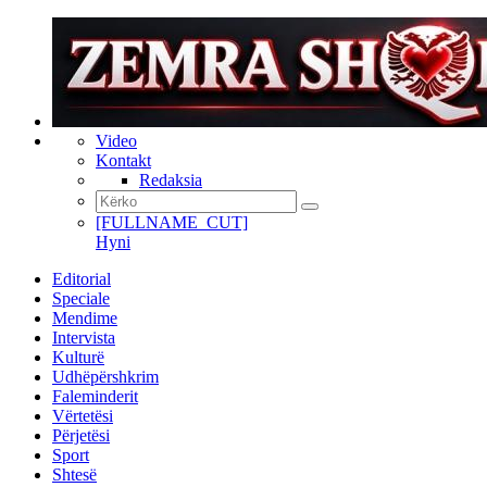
Video
Kontakt
Redaksia
[FULLNAME_CUT]
Hyni
Editorial
Speciale
Mendime
Intervista
Kulturë
Udhëpërshkrim
Faleminderit
Vërtetësi
Përjetësi
Sport
Shtesë