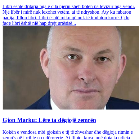
Libri është dritarja nga e cila njeriu sheh botën pa lëvizur nga vendi.
Një libër i mirë nuk lexohet vetëm, ai të ndryshon. Aty ku mbaron
padija, fillon libri. Libri është miku që nuk të tradhton kurrë. Çdo
faqe libri është një hap drejt urtësisë...
Gjon Marku: Lëre ta dëgjojë zemrën
Kokën e vendosa mbi gjoksin e tij të zhveshur dhe dëgjoja ritmin e
zemrës që i rrihte pa ndërprerje. Ai flinte, kurse unë doja ta ndieja