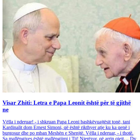
Visar Zhiti: Letra e Papa Leonit është për të gjithë
ne
Vëlla i nderuar! - i shkruan Papa Leoni bashkëvuajtësit tonë, tani
Kardinalit dom Ernest Simoni, që është rikthyer atje ku ka qenë i
burgosur dhe po mban Meshën e Shenjtë. Vëlla i nderuar, - i thotë.
Sa mallëngjyes është mallëngjimi i Tij! Njerëzor, që arrin qiejt… Dy