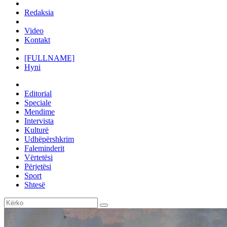
Redaksia
Video
Kontakt
[FULLNAME]
Hyni
Editorial
Speciale
Mendime
Intervista
Kulturë
Udhëpërshkrim
Faleminderit
Vërtetësi
Përjetësi
Sport
Shtesë