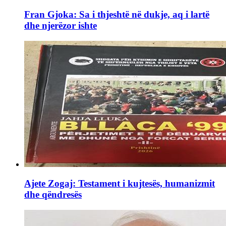
Fran Gjoka: Sa i thjeshtë në dukje, aq i lartë
dhe njerëzor ishte
Ajete Zogaj: Testament i kujtesës, humanizmit
dhe qëndresës