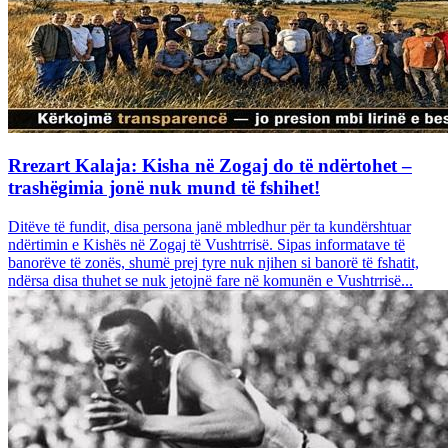
Rrezart Kalaja: Kisha në Zogaj do të ndërtohet –
trashëgimia jonë nuk mund të fshihet!
Ditëve të fundit, disa persona janë mbledhur për ta kundërshtuar
ndërtimin e Kishës në Zogaj të Vushtrrisë. Sipas informatave të
banorëve të zonës, shumë prej tyre nuk njihen si banorë të fshatit,
ndërsa disa thuhet se nuk jetojnë fare në komunën e Vushtrrisë...