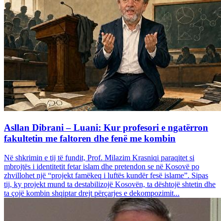
Asllan Dibrani – Luani: Kur profesori e ngatërron
fakultetin me faltoren dhe fenë me kombin
Në shkrimin e tij të fundit, Prof. Milazim Krasniqi paraqitet si
mbrojtës i identitetit fetar islam dhe pretendon se në Kosovë po
zhvillohet një “projekt famëkeq i luftës kundër fesë islame”. Sipas
tij, ky projekt mund ta destabilizojë Kosovën, ta dështojë shtetin dhe
ta çojë kombin shqiptar drejt përçarjes e dekompozimit...