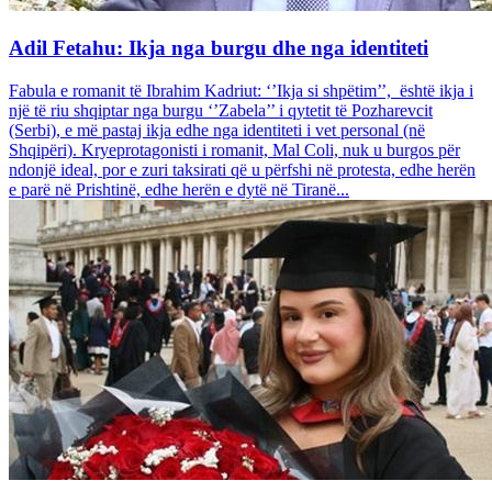
Adil Fetahu: Ikja nga burgu dhe nga identiteti
Fabula e romanit të Ibrahim Kadriut: ‘’Ikja si shpëtim’’, është ikja i
një të riu shqiptar nga burgu ‘’Zabela’’ i qytetit të Pozharevcit
(Serbi), e më pastaj ikja edhe nga identiteti i vet personal (në
Shqipëri). Kryeprotagonisti i romanit, Mal Coli, nuk u burgos për
ndonjë ideal, por e zuri taksirati që u përfshi në protesta, edhe herën
e parë në Prishtinë, edhe herën e dytë në Tiranë...