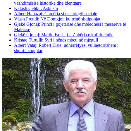
vazhdimësisë historike dhe identitare
Kalosh Çeliku: Askushi
Albert Habazaj: Çamëria si psikologji sociale
Vlash Prendi: Në Domgjon ku rrinë shqiponjat
Gjekë Gjonaj: Princi i gojëtarisë dhe mbledhësi i thesareve të
Malësisë
Gjekë Gjonaj: Martin Brishaj - 'Zhbërja e kufirit etnik'
Kristaq Turtulli: Syri i nënës mbeti në mjegull
Albert Vataj: Robert Elsie, udhërrëfyesi vullnetdritshëm i
shpirtit shqiptar