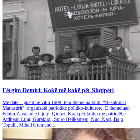
Fërgim Demiri: Kokë më kokë për Shqipëri
Me datë 1 gusht në vitin 1908 -të u themelua klubi “Bashkimi i
Manastirit”, organizatë patriotike politiko-kulturore. E themeluan
Fehim Zavalani e Gjergj Qiriazi. Krah për krahu me patriotët e
Atdheut: Luigj Gurakuqi, Spiro Bellkameni, Nuçi Naçi, Bajo
Topulli, Mihail Grameno...