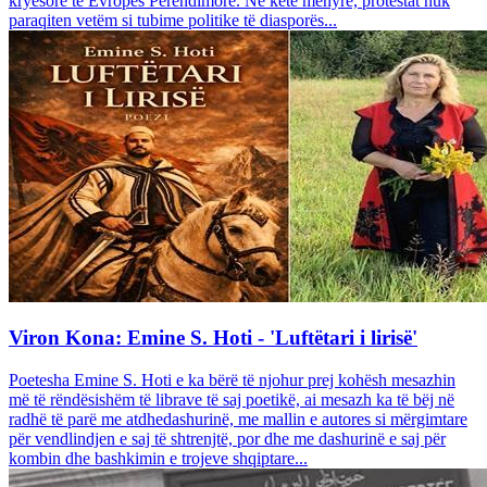
kryesore të Evropës Perëndimore. Në këtë mënyrë, protestat nuk
paraqiten vetëm si tubime politike të diasporës...
Viron Kona: Emine S. Hoti - 'Luftëtari i lirisë'
Poetesha Emine S. Hoti e ka bërë të njohur prej kohësh mesazhin
më të rëndësishëm të librave të saj poetikë, ai mesazh ka të bëj në
radhë të parë me atdhedashurinë, me mallin e autores si mërgimtare
për vendlindjen e saj të shtrenjtë, por dhe me dashurinë e saj për
kombin dhe bashkimin e trojeve shqiptare...