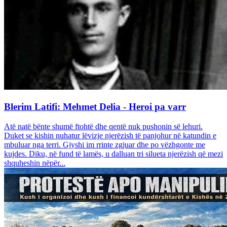
Blerim Latifi: Mehmet Delia - Heroi pa varr
Atë natë bënte shumë ftohtë dhe qentë nuk pushonin së lehuri.
Duket se kishin nuhatur lëvizje njerëzish të panjohur në katundin e
mbuluar nga terri. Gjyshi im rrinte zgjuar dhe po vëzhgonte me
kujdes. Diku, në fund të lamës, u dalluan tri silueta njerëzish që mezi
shquheshin nëpër...