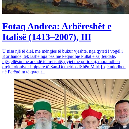
Fotaq Andrea: Arbëreshët e
Italisë (1413–2007), III
U nisa një të diel, me mëngjes të bukur vjeshte, nga qyteti i vogël i
Korilianos; tek lashë nga pas me keqardhje kullat e saj feudale,
ujësjellësin me arkadë të trefishtë, pyjet me portokaj, mora udhën
drejt kolonive shqiptare të San-Demetrios [Shën Mitrit], që ndodhen
në Perëndim të qytetit...