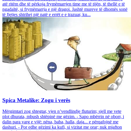
atë ritëm dhe të përkoja frymëmarrjen time me të tijën, të thellë e të
ngadaltë, si frymëmarrja e një dragoi. Jashtë mureve të dhomës sonë
të fjetjes shtrihej një natë e errët e e trazuar, ku...
Spica Metalike: Zogu i verës
Mërgimtari zog shtegtar, vjen n’vendlindje fluturim; sjell me vete
plot dhurata, mbush shtëpinë me gëzim. - Sapo mbërrin në oborr, i
dalin para varg e vijë: nëna, baba, halla, daja... e përqafojnë me
dashuri. - Por edhe gëzimi ka kufi, si vizitat me orar; nuk mjafton