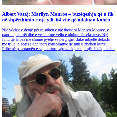
Albert Vataj: Marilyn Monroe – buzëqeshja që u fik
në shpërthimin e një ylli, 64 vite që ndaluan kohën
Një vdekje e denjë për mistikën e një ikonë si Marilyn Monroe, e
papritur, e errët dhe e veshur me velin e pluhurt të sekreteve. Një
fund që la pas më shumë pyetje se përgjigje, duke mbjellë dekada
me trille, hipoteza dhe teori konspirative që nuk u zbehën kurrë.
Edhe në panoramën e saj mortore, ajo vdekje ruajti një shkëlqim të...