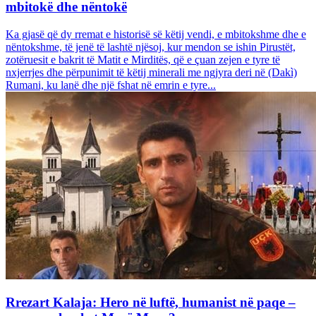
mbitokë dhe nëntokë
Ka gjasë që dy rremat e historisë së këtij vendi, e mbitokshme dhe e
nëntokshme, të jenë të lashtë njësoj, kur mendon se ishin Pirustët,
zotëruesit e bakrit të Matit e Mirditës, që e çuan zejen e tyre të
nxjerrjes dhe përpunimit të këtij minerali me ngjyra deri në (Dakì)
Rumani, ku lanë dhe një fshat në emrin e tyre...
Rrezart Kalaja: Hero në luftë, humanist në paqe –