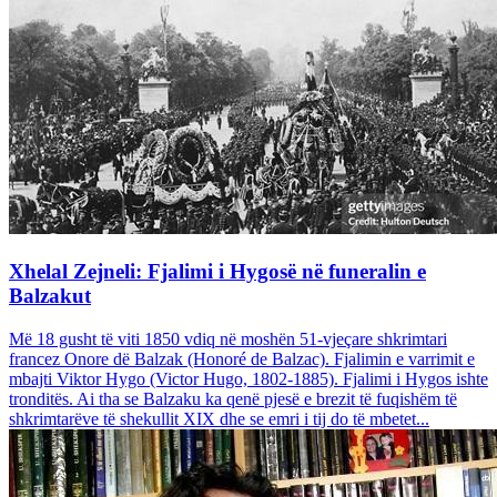
Xhelal Zejneli: Fjalimi i Hygosë në funeralin e
Balzakut
Më 18 gusht të viti 1850 vdiq në moshën 51-vjeçare shkrimtari
francez Onore dë Balzak (Honoré de Balzac). Fjalimin e varrimit e
mbajti Viktor Hygo (Victor Hugo, 1802-1885). Fjalimi i Hygos ishte
tronditës. Ai tha se Balzaku ka qenë pjesë e brezit të fuqishëm të
shkrimtarëve të shekullit XIX dhe se emri i tij do të mbetet...