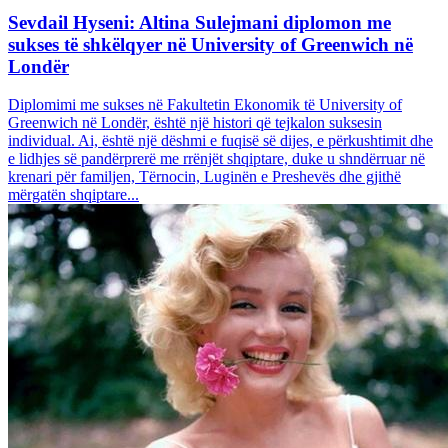
Sevdail Hyseni: Altina Sulejmani diplomon me
sukses të shkëlqyer në University of Greenwich në
Londër
Diplomimi me sukses në Fakultetin Ekonomik të University of
Greenwich në Londër, është një histori që tejkalon suksesin
individual. Ai, është një dëshmi e fuqisë së dijes, e përkushtimit dhe
e lidhjes së pandërprerë me rrënjët shqiptare, duke u shndërruar në
krenari për familjen, Tërnocin, Luginën e Preshevës dhe gjithë
mërgatën shqiptare...