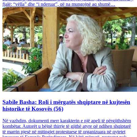
fjalë: “vëlla” dhe “i nderuar”, që na mungojnë aq shumë…
Sabile Basha: Roli i mërgatës shqiptare në kujtesën
historike të Kosovës (56)
Në vazhdim, dokumenti merr karakterin e një apeli të përgjithshëm
kombëtar. Autorët u bëjnë thirrje të gjithë atyre që ndihen shqiptarë
të marrin pjesë në mitingjet protestuese të organizuara në qytetet