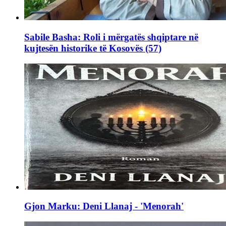
Sabile Basha: Roli i mërgatës shqiptare në
kujtesën historike të Kosovës (57)
Gjon Marku: Deni Llanaj - 'Menorah'