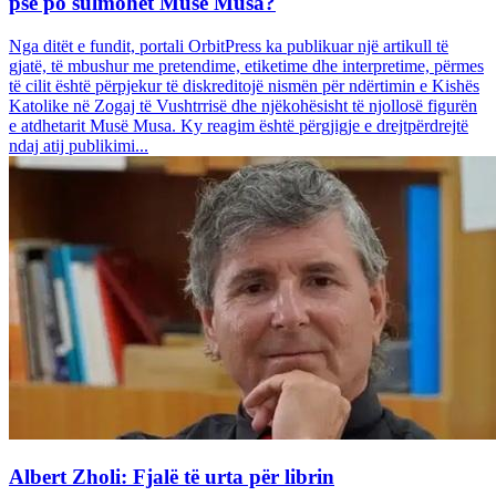
pse po sulmohet Musë Musa?
Nga ditët e fundit, portali OrbitPress ka publikuar një artikull të
gjatë, të mbushur me pretendime, etiketime dhe interpretime, përmes
të cilit është përpjekur të diskreditojë nismën për ndërtimin e Kishës
Katolike në Zogaj të Vushtrrisë dhe njëkohësisht të njollosë figurën
e atdhetarit Musë Musa. Ky reagim është përgjigje e drejtpërdrejtë
ndaj atij publikimi...
Albert Zholi: Fjalë të urta për librin