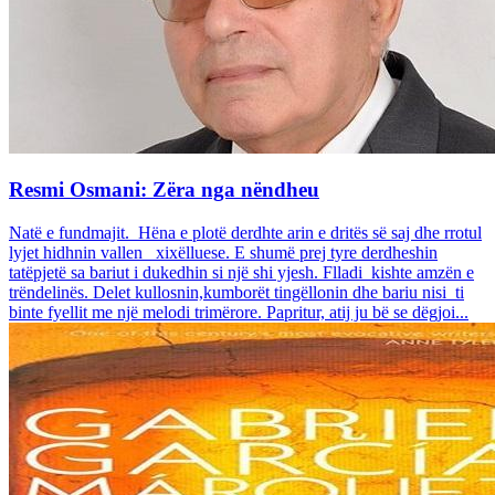
Resmi Osmani: Zëra nga nëndheu
Natë e fundmajit. Hëna e plotë derdhte arin e dritës së saj dhe rrotul
lyjet hidhnin vallen xixëlluese. E shumë prej tyre derdheshin
tatëpjetë sa bariut i dukedhin si një shi yjesh. Flladi kishte amzën e
trëndelinës. Delet kullosnin,kumborët tingëllonin dhe bariu nisi ti
binte fyellit me një melodi trimërore. Papritur, atij ju bë se dëgjoi...