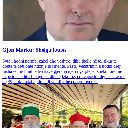
Gjon Marku: Shelgu lotues
Sytë i hodhi përmbi zabel dhe vështroi diku thellë në të, sikur të
donte të zbulonte ndonjë të fshehtë. Pastaj vështrimin e hodhi drejt
fushave, në fund të të cilave gjendej njëri nga plepat shekullorë, në
majë të të cilit ishte një çerdhe lejleku që, edhe pse tundej bashkë me
degët, nuk i ndahej dot atij vendi, dhe çdo pranverë...