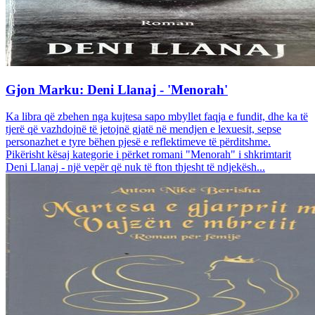
Gjon Marku: Deni Llanaj - 'Menorah'
Ka libra që zbehen nga kujtesa sapo mbyllet faqja e fundit, dhe ka të
tjerë që vazhdojnë të jetojnë gjatë në mendjen e lexuesit, sepse
personazhet e tyre bëhen pjesë e reflektimeve të përditshme.
Pikërisht kësaj kategorie i përket romani "Menorah" i shkrimtarit
Deni Llanaj - një vepër që nuk të fton thjesht të ndjekësh...