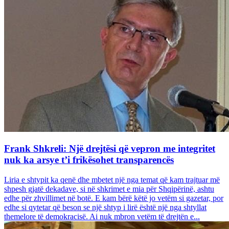
Frank Shkreli: Një drejtësi që vepron me integritet
nuk ka arsye t’i frikësohet transparencës
Liria e shtypit ka qenë dhe mbetet një nga temat që kam trajtuar më
shpesh gjatë dekadave, si në shkrimet e mia për Shqipërinë, ashtu
edhe për zhvillimet në botë. E kam bërë këtë jo vetëm si gazetar, por
edhe si qytetar që beson se një shtyp i lirë është një nga shtyllat
themelore të demokracisë. Ai nuk mbron vetëm të drejtën e...