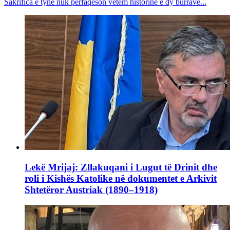
Sakrifica e tyne nuk përfaqëson vetëm historinë e dy burrave...
Lekë Mrijaj: Zllakuqani i Lugut të Drinit dhe
roli i Kishës Katolike në dokumentet e Arkivit
Shtetëror Austriak (1890–1918)