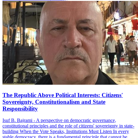
The Republic Above Political Interests: Citizens'
Sovereignty, Constitutionalism and State
Responsibility
Isuf B. Bajrami - A perspective on democratic governance,
constitutional principles and the role of citizens' sovereignty in state-
building When the Vote Speaks, Institutions Must Listen In every
stable democracy, there is a fundamental principle that cannot be