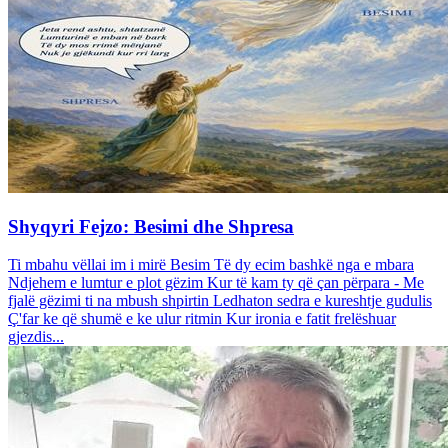
Shyqyri Fejzo: Besimi dhe Shpresa
Ti mbahu vëllai im i mirë Besim Të dy ecim bashkë nga e mbara
Ndjehem e lumtur e plot gëzim Kur të kam ty që çan përpara - Me
fjalë gëzimi ti na mbush shpirtin Ledhaton sedra e kureshtje gudulis
Ç'far ke që shumë e ke ulur ritmin Kur ironia e fatit frelëshuar
gjezdis...