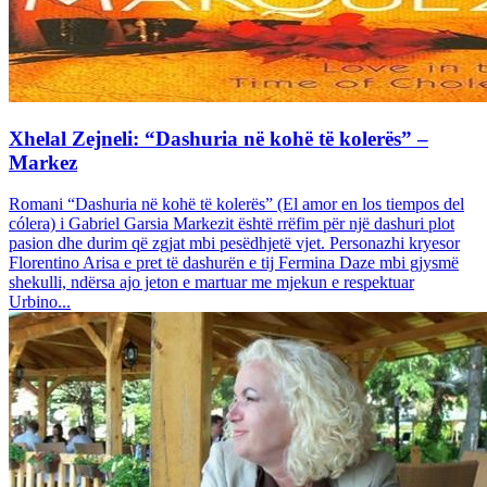
Xhelal Zejneli: “Dashuria në kohë të kolerës” –
Markez
Romani “Dashuria në kohë të kolerës” (El amor en los tiempos del
cólera) i Gabriel Garsia Markezit është rrëfim për një dashuri plot
pasion dhe durim që zgjat mbi pesëdhjetë vjet. Personazhi kryesor
Florentino Arisa e pret të dashurën e tij Fermina Daze mbi gjysmë
shekulli, ndërsa ajo jeton e martuar me mjekun e respektuar
Urbino...