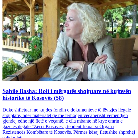
Sabile Basha: Roli i mërgatës shqiptare në kujtesën
historike të Kosovës (58)
Duke shfletuar me kujdes fondin e dokumenteve të lëvizjes ilegale
shqiptare, ndër materialet që më tërhoqën veçanërisht vëmendjen
gjendej edhe një fletë e veçantë, e cila mbante në krye emrin e
gazetës ilegale "Zëri i Kosovës", të identifikuar si Organ i
Rezistencës Kombëtare të Kosovës. Përmes kësaj fletushke shprehej
solidariteti...