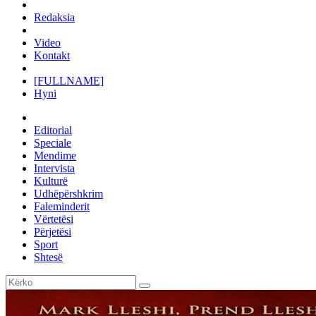
Redaksia
Video
Kontakt
[FULLNAME]
Hyni
Editorial
Speciale
Mendime
Intervista
Kulturë
Udhëpërshkrim
Faleminderit
Vërtetësi
Përjetësi
Sport
Shtesë