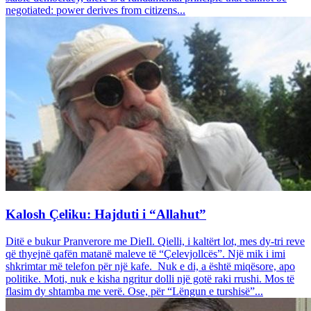
negotiated: power derives from citizens...
Kalosh Çeliku: Hajduti i “Allahut”
Ditë e bukur Pranverore me DieIl. Qielli, i kaltërt lot, mes dy-tri reve
që thyejnë qafën matanë maleve të “Çelevjollcës”. Një mik i imi
shkrimtar më telefon për një kafe. Nuk e di, a është miqësore, apo
politike. Moti, nuk e kisha ngritur dolli një gotë raki rrushi. Mos të
flasim dy shtamba me verë. Ose, për “Lëngun e turshisë”...