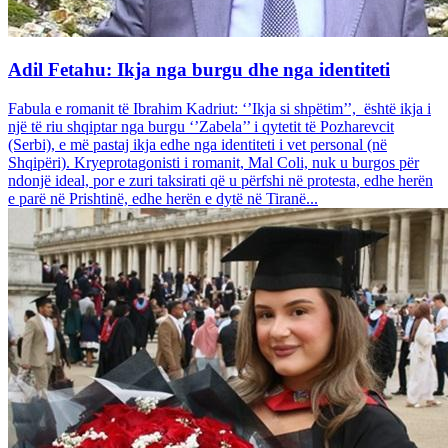
Adil Fetahu: Ikja nga burgu dhe nga identiteti
Fabula e romanit të Ibrahim Kadriut: ‘’Ikja si shpëtim’’, është ikja i
një të riu shqiptar nga burgu ‘’Zabela’’ i qytetit të Pozharevcit
(Serbi), e më pastaj ikja edhe nga identiteti i vet personal (në
Shqipëri). Kryeprotagonisti i romanit, Mal Coli, nuk u burgos për
ndonjë ideal, por e zuri taksirati që u përfshi në protesta, edhe herën
e parë në Prishtinë, edhe herën e dytë në Tiranë...