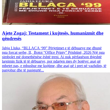
Ajete Zogaj: Testament i kujtesës, humanizmit dhe
qëndresës
Jahja Lluka, “BLLACA ‘99” Përjetimet e të dëbuarve me dhunë
nga forcat serbe, II, Botoi “Office Printy” Prishtinë, 2026 Një nga
simbolet më domethënëse është treni. Ai nuk përfaqëson thjeshtë
largimin fizik të të dëbuarve, por ndarjen mes dy botëve: asaj që
mbetet pas, e mbushur me kujtime, dhe asaj që i pret në vazhdim, të
panjohur dhe të pasigurtë...