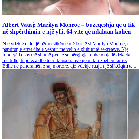
Albert Vataj: Marilyn Monroe – buzëqeshja që u fik
në shpërthimin e një ylli, 64 vite që ndaluan kohën
Një vdekje e denjë për mistikën e një ikonë si Marilyn Monroe, e
papritur, e errët dhe e veshur me velin e pluhurt të sekreteve. Një
fund që la pas më shumë pyetje se përgjigje, duke mbjellë dekada
me trille, hipoteza dhe teori konspirative që nuk u zbehën kurrë.
Edhe në panoramën e saj mortore, ajo vdekje ruajti një shkëlqim të...