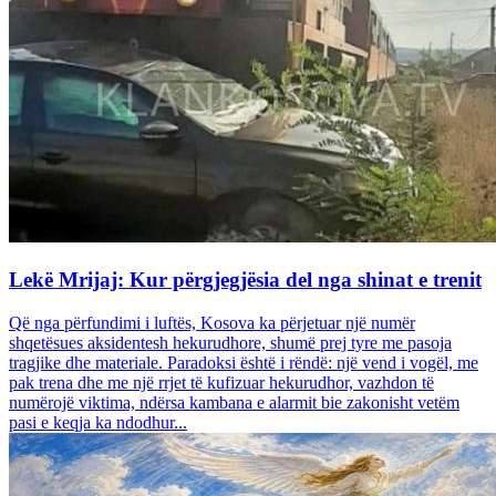
Lekë Mrijaj: Kur përgjegjësia del nga shinat e trenit
Që nga përfundimi i luftës, Kosova ka përjetuar një numër
shqetësues aksidentesh hekurudhore, shumë prej tyre me pasoja
tragjike dhe materiale. Paradoksi është i rëndë: një vend i vogël, me
pak trena dhe me një rrjet të kufizuar hekurudhor, vazhdon të
numërojë viktima, ndërsa kambana e alarmit bie zakonisht vetëm
pasi e keqja ka ndodhur...