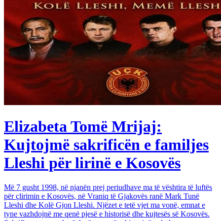
Elizabeta Tomë Mrijaj:
Kujtojmë sakrificën e familjes
Lleshi për lirinë e Kosovës
Më 7 gusht 1998, në njanën prej periudhave ma të vështira të luftës
për çlirimin e Kosovës, në Vraniq të Gjakovës ranë Mark Tunë
Lleshi dhe Kolë Gjon Lleshi. Njëzet e tetë vjet ma vonë, emnat e
tyne vazhdojnë me qenë pjesë e historisë dhe kujtesës së Kosovës.