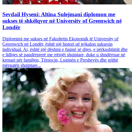
Sevdail Hyseni: Altina Sulejmani diplomon me
sukses të shkëlqyer në University of Greenwich në
Londër
Diplomimi me sukses në Fakultetin Ekonomik të University of
Greenwich në Londër, është një histori që tejkalon suksesin
individual. Ai, është një dëshmi e fuqisë së dijes, e përkushtimit dhe
e lidhjes së pandërprerë me rrënjët shqiptare, duke u shndërruar në
krenari për familjen, Tërnocin, Luginën e Preshevës dhe gjithë
mërgatën shqiptare...