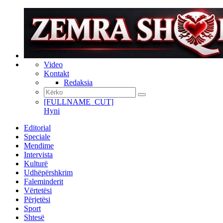
Video
Kontakt
Redaksia
[FULLNAME_CUT]
Hyni
Editorial
Speciale
Mendime
Intervista
Kulturë
Udhëpërshkrim
Faleminderit
Vërtetësi
Përjetësi
Sport
Shtesë