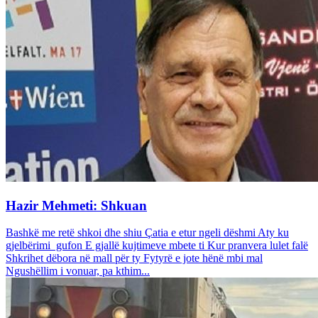
Hazir Mehmeti: Shkuan
Bashkë me retë shkoi dhe shiu Çatia e etur ngeli dëshmi Aty ku
gjelbërimi gufon E gjallë kujtimeve mbete ti Kur pranvera lulet falë
Shkrihet dëbora në mall për ty Fytyrë e jote hënë mbi mal
Ngushëllim i vonuar, pa kthim...