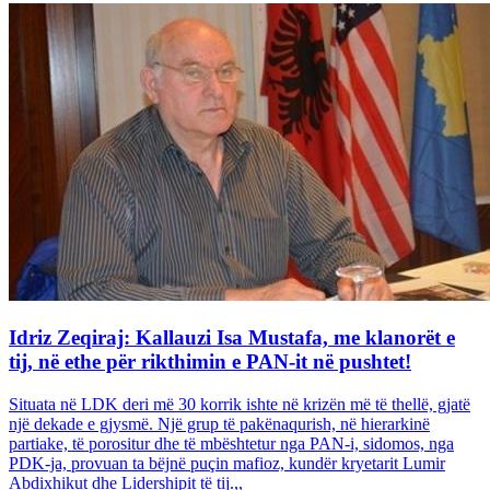
Idriz Zeqiraj: Kallauzi Isa Mustafa, me klanorët e
tij, në ethe për rikthimin e PAN-it në pushtet!
Situata në LDK deri më 30 korrik ishte në krizën më të thellë, gjatë
një dekade e gjysmë. Një grup të pakënaqurish, në hierarkinë
partiake, të porositur dhe të mbështetur nga PAN-i, sidomos, nga
PDK-ja, provuan ta bëjnë puçin mafioz, kundër kryetarit Lumir
Abdixhikut dhe Lidershipit të tij.,,