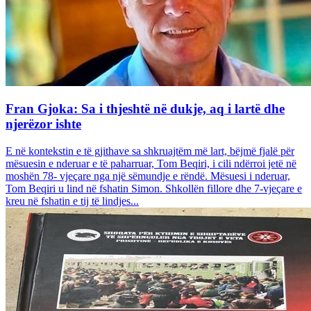
Fran Gjoka: Sa i thjeshtë në dukje, aq i lartë dhe
njerëzor ishte
E në kontekstin e të gjithave sa shkruajtëm më lart, bëjmë fjalë për
mësuesin e nderuar e të paharruar, Tom Beqiri, i cili ndërroi jetë në
moshën 78- vjeçare nga një sëmundje e rëndë. Mësuesi i nderuar,
Tom Beqiri u lind në fshatin Simon. Shkollën fillore dhe 7-vjeçare e
kreu në fshatin e tij të lindjes...