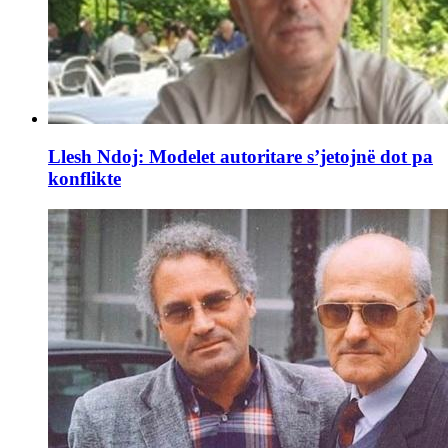
Llesh Ndoj: Modelet autoritare s’jetojnë dot pa
konflikte