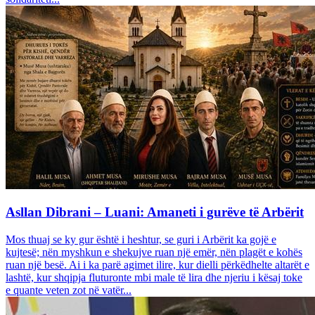
Asllan Dibrani – Luani: Amaneti i gurëve të Arbërit
Mos thuaj se ky gur është i heshtur, se guri i Arbërit ka gojë e
kujtesë; nën myshkun e shekujve ruan një emër, nën plagët e kohës
ruan një besë. Ai i ka parë agimet ilire, kur dielli përkëdhelte altarët e
lashtë, kur shqipja fluturonte mbi male të lira dhe njeriu i kësaj toke
e quante veten zot në vatër...