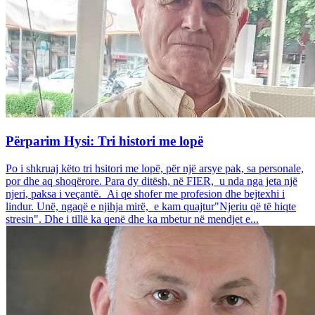
Përparim Hysi: Tri histori me lopë
Po i shkruaj këto tri hsitori me lopë, për një arsye pak, sa personale,
por dhe aq shoqërore. Para dy ditësh, në FIER, u nda nga jeta një
njeri, paksa i veçantë. Ai qe shofer me profesion dhe bejtexhi i
lindur. Unë, ngaqë e njihja mirë, e kam quajtur"Njeriu që të hiqte
stresin". Dhe i tillë ka qenë dhe ka mbetur në mendjet e...