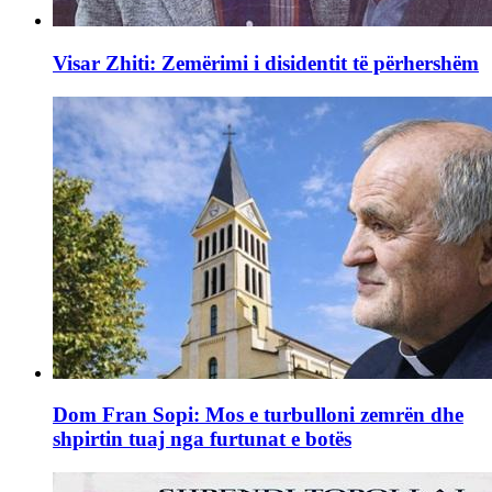
Visar Zhiti: Zemërimi i disidentit të përhershëm
Dom Fran Sopi: Mos e turbulloni zemrën dhe
shpirtin tuaj nga furtunat e botës