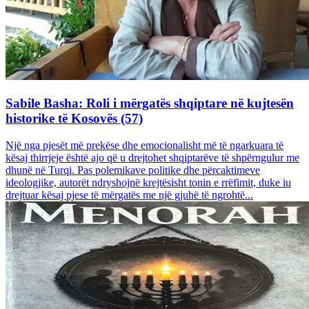
Sabile Basha: Roli i mërgatës shqiptare në kujtesën
historike të Kosovës (57)
Një nga pjesët më prekëse dhe emocionalisht më të ngarkuara të
kësaj thirrjeje është ajo që u drejtohet shqiptarëve të shpërngulur me
dhunë në Turqi. Pas polemikave politike dhe përcaktimeve
ideologjike, autorët ndryshojnë krejtësisht tonin e rrëfimit, duke iu
drejtuar kësaj pjese të mërgatës me një gjuhë të ngrohtë...