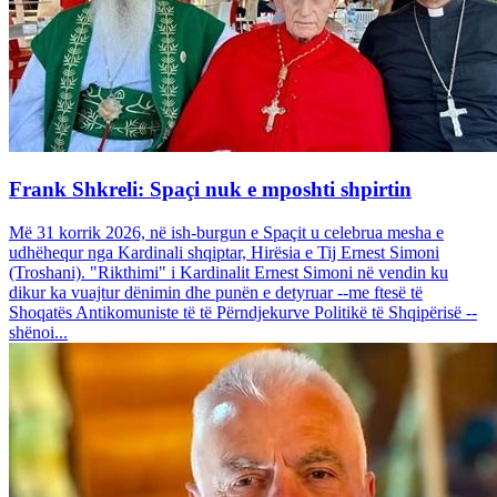
Frank Shkreli: Spaçi nuk e mposhti shpirtin
Më 31 korrik 2026, në ish-burgun e Spaçit u celebrua mesha e
udhëhequr nga Kardinali shqiptar, Hirësia e Tij Ernest Simoni
(Troshani). "Rikthimi" i Kardinalit Ernest Simoni në vendin ku
dikur ka vuajtur dënimin dhe punën e detyruar --me ftesë të
Shoqatës Antikomuniste të të Përndjekurve Politikë të Shqipërisë --
shënoi...