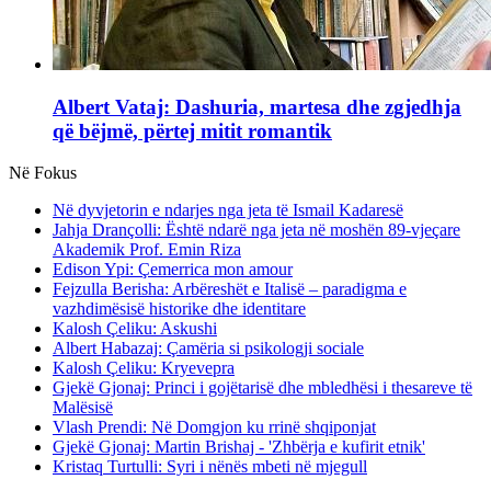
Albert Vataj: Dashuria, martesa dhe zgjedhja
që bëjmë, përtej mitit romantik
Në Fokus
Në dyvjetorin e ndarjes nga jeta të Ismail Kadaresë
Jahja Drançolli: Është ndarë nga jeta në moshën 89-vjeçare
Akademik Prof. Emin Riza
Edison Ypi: Çemerrica mon amour
Fejzulla Berisha: Arbëreshët e Italisë – paradigma e
vazhdimësisë historike dhe identitare
Kalosh Çeliku: Askushi
Albert Habazaj: Çamëria si psikologji sociale
Kalosh Çeliku: Kryevepra
Gjekë Gjonaj: Princi i gojëtarisë dhe mbledhësi i thesareve të
Malësisë
Vlash Prendi: Në Domgjon ku rrinë shqiponjat
Gjekë Gjonaj: Martin Brishaj - 'Zhbërja e kufirit etnik'
Kristaq Turtulli: Syri i nënës mbeti në mjegull