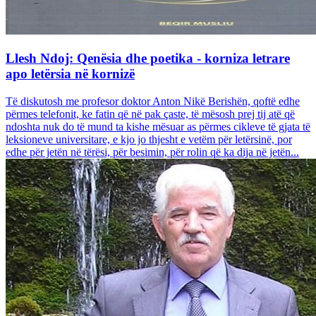
Llesh Ndoj: Qenësia dhe poetika - korniza letrare
apo letërsia në kornizë
Të diskutosh me profesor doktor Anton Nikë Berishën, qoftë edhe
përmes telefonit, ke fatin që në pak çaste, të mësosh prej tij atë që
ndoshta nuk do të mund ta kishe mësuar as përmes cikleve të gjata të
leksioneve universitare, e kjo jo thjesht e vetëm për letërsinë, por
edhe për jetën në tërësi, për besimin, për rolin që ka dija në jetën...