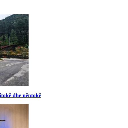
itokë dhe nëntokë