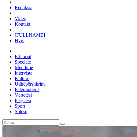
Redaksia
Video
Kontakt
[FULLNAME]
Hyni
Editorial
Speciale
Mendime
Intervista
Kulturë
Udhëpërshkrim
Faleminderit
Vërtetësi
Përjetësi
Sport
Shtesë