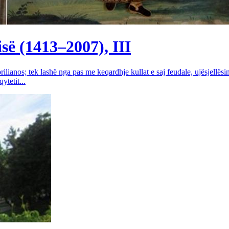
së (1413–2007), III
rilianos; tek lashë nga pas me keqardhje kullat e saj feudale, ujësjellës
tetit...