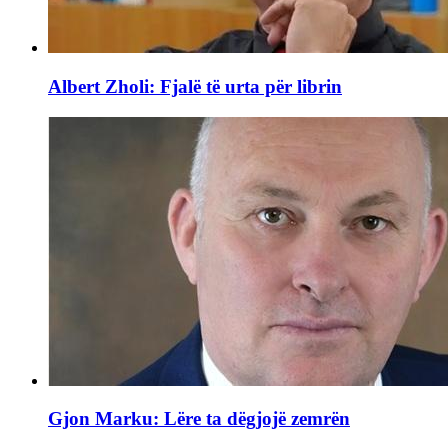
Albert Zholi: Fjalë të urta për librin
Gjon Marku: Lëre ta dëgjojë zemrën