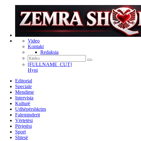
Video
Kontakt
Redaksia
[FULLNAME_CUT]
Hyni
Editorial
Speciale
Mendime
Intervista
Kulturë
Udhëpërshkrim
Faleminderit
Vërtetësi
Përjetësi
Sport
Shtesë