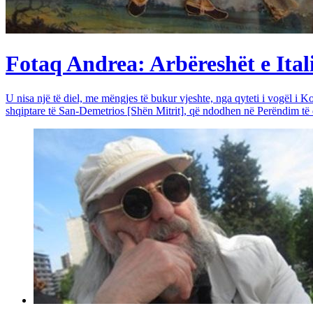
Fotaq Andrea: Arbëreshët e Itali
U nisa një të diel, me mëngjes të bukur vjeshte, nga qyteti i vogël i Ko
shqiptare të San-Demetrios [Shën Mitrit], që ndodhen në Perëndim të qy