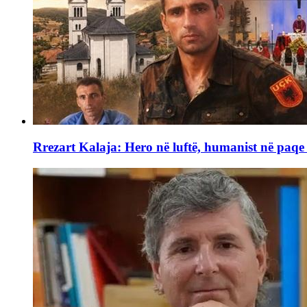
Rrezart Kalaja: Hero në luftë, humanist në paq