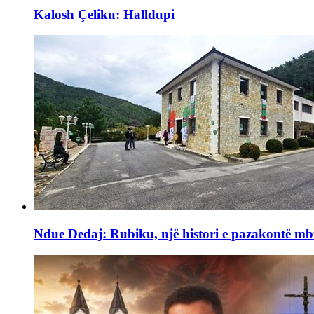
Kalosh Çeliku: Halldupi
Ndue Dedaj: Rubiku, një histori e pazakontë mb