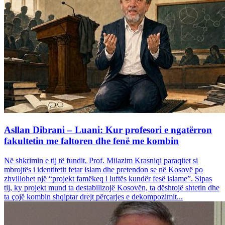
Asllan Dibrani – Luani: Kur profesori e ngatërron
fakultetin me faltoren dhe fenë me kombin
Në shkrimin e tij të fundit, Prof. Milazim Krasniqi paraqitet si
mbrojtës i identitetit fetar islam dhe pretendon se në Kosovë po
zhvillohet një “projekt famëkeq i luftës kundër fesë islame”. Sipas
tij, ky projekt mund ta destabilizojë Kosovën, ta dështojë shtetin dhe
ta çojë kombin shqiptar drejt përçarjes e dekompozimit...