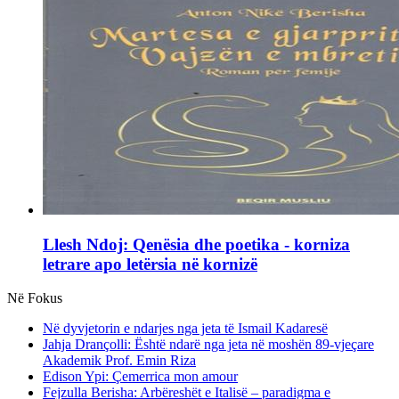
Llesh Ndoj: Qenësia dhe poetika - korniza
letrare apo letërsia në kornizë
Në Fokus
Në dyvjetorin e ndarjes nga jeta të Ismail Kadaresë
Jahja Drançolli: Është ndarë nga jeta në moshën 89-vjeçare
Akademik Prof. Emin Riza
Edison Ypi: Çemerrica mon amour
Fejzulla Berisha: Arbëreshët e Italisë – paradigma e