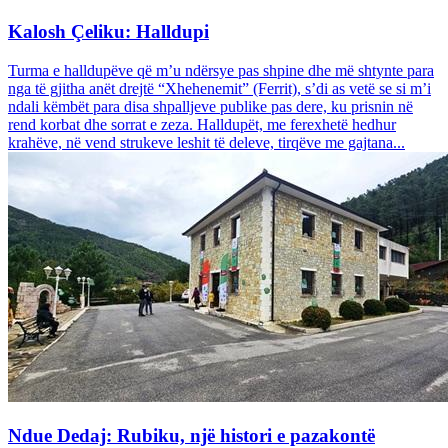
Kalosh Çeliku: Halldupi
Turma e halldupëve që m’u ndërsye pas shpine dhe më shtynte para
nga të gjitha anët drejtë “Xhehenemit” (Ferrit), s’di as vetë se si m’i
ndali këmbët para disa shpalljeve publike pas dere, ku prisnin në
rend korbat dhe sorrat e zeza. Halldupët, me ferexhetë hedhur
krahëve, në vend strukeve leshit të deleve, tirqëve me gajtana...
Ndue Dedaj: Rubiku, një histori e pazakontë