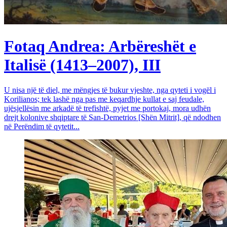
Fotaq Andrea: Arbëreshët e
Italisë (1413–2007), III
U nisa një të diel, me mëngjes të bukur vjeshte, nga qyteti i vogël i
Korilianos; tek lashë nga pas me keqardhje kullat e saj feudale,
ujësjellësin me arkadë të trefishtë, pyjet me portokaj, mora udhën
drejt kolonive shqiptare të San-Demetrios [Shën Mitrit], që ndodhen
në Perëndim të qytetit...