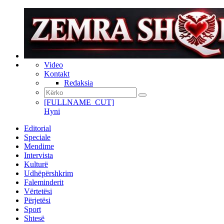
Video
Kontakt
Redaksia
[FULLNAME_CUT]
Hyni
Editorial
Speciale
Mendime
Intervista
Kulturë
Udhëpërshkrim
Faleminderit
Vërtetësi
Përjetësi
Sport
Shtesë