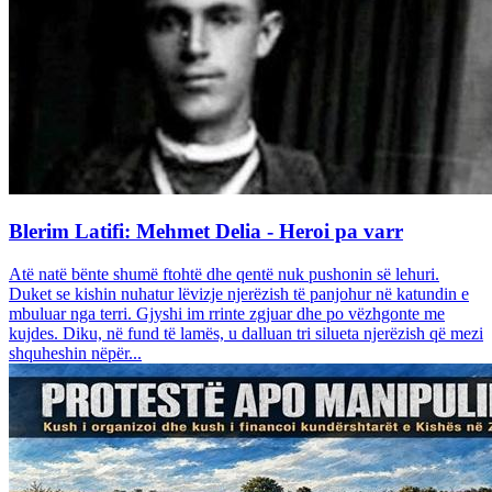
Blerim Latifi: Mehmet Delia - Heroi pa varr
Atë natë bënte shumë ftohtë dhe qentë nuk pushonin së lehuri.
Duket se kishin nuhatur lëvizje njerëzish të panjohur në katundin e
mbuluar nga terri. Gjyshi im rrinte zgjuar dhe po vëzhgonte me
kujdes. Diku, në fund të lamës, u dalluan tri silueta njerëzish që mezi
shquheshin nëpër...