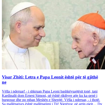
Visar Zhiti: Letra e Papa Leonit është për të gjithë
ne
Vëlla i nderuar! - i shkruan Papa Leoni bashkëvuajtësit tonë, tani
Kardinalit dom Ernest Simoni, që është rikthyer atje ku ka qenë i
burgosur dhe po mban Meshën e Shenjtë. Vëlla i nderuar, - i thotë.
Sa mallëngjyes është mallëngjimi i Tij! Njerëzor, që arrin qiejt… Dy