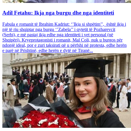
Adil Fetahu: Ikja nga burgu dhe nga identiteti
Fabula e romanit të Ibrahim Kadriut: ‘’Ikja si shpëtim’’, është ikja i
një të riu shqiptar nga burgu ‘’Zabela’’ i qytetit të Pozharevcit
(Serbi), e më pastaj ikja edhe nga identiteti i vet personal (në
Shqipëri). Kryeprotagonisti i romanit, Mal Coli, nuk u burgos për
ndonjë ideal, por e zuri taksirati që u përfshi në protesta, edhe herën
e parë në Prishtinë, edhe herën e dytë në Tiranë...