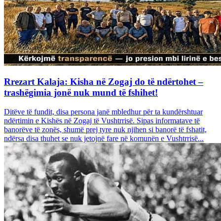
Rrezart Kalaja: Kisha në Zogaj do të ndërtohet –
trashëgimia jonë nuk mund të fshihet!
Ditëve të fundit, disa persona janë mbledhur për ta kundërshtuar
ndërtimin e Kishës në Zogaj të Vushtrrisë. Sipas informatave të
banorëve të zonës, shumë prej tyre nuk njihen si banorë të fshatit,
ndërsa disa thuhet se nuk jetojnë fare në komunën e Vushtrrisë...