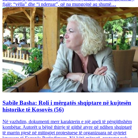
fjalë: “vëlla” dhe “i nderuar”, që na mungojnë aq shumë…
Sabile Basha: Roli i mërgatës shqiptare në kujtesën
historike të Kosovës (56)
Në vazhdim, dokumenti merr karakterin e një apeli të përgjithshëm
kombëtar. Autorët u bëjnë thirrje të gjithë atyre që ndihen shqiptarë
të marrin pjesë në mitingjet protestuese të organizuara në qytetet