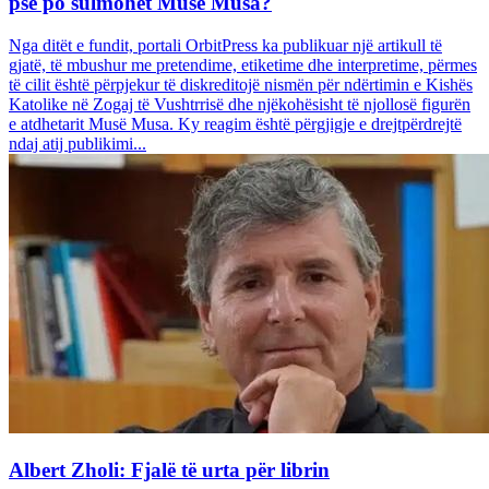
pse po sulmohet Musë Musa?
Nga ditët e fundit, portali OrbitPress ka publikuar një artikull të
gjatë, të mbushur me pretendime, etiketime dhe interpretime, përmes
të cilit është përpjekur të diskreditojë nismën për ndërtimin e Kishës
Katolike në Zogaj të Vushtrrisë dhe njëkohësisht të njollosë figurën
e atdhetarit Musë Musa. Ky reagim është përgjigje e drejtpërdrejtë
ndaj atij publikimi...
Albert Zholi: Fjalë të urta për librin