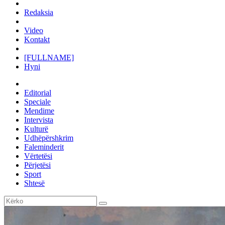
Redaksia
Video
Kontakt
[FULLNAME]
Hyni
Editorial
Speciale
Mendime
Intervista
Kulturë
Udhëpërshkrim
Faleminderit
Vërtetësi
Përjetësi
Sport
Shtesë