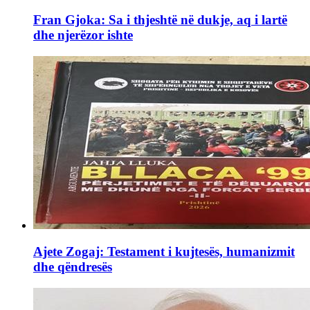
Fran Gjoka: Sa i thjeshtë në dukje, aq i lartë
dhe njerëzor ishte
Ajete Zogaj: Testament i kujtesës, humanizmit
dhe qëndresës