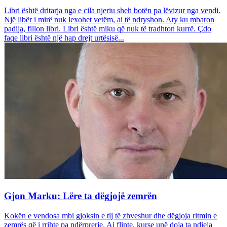
Libri është dritarja nga e cila njeriu sheh botën pa lëvizur nga vendi.
Një libër i mirë nuk lexohet vetëm, ai të ndryshon. Aty ku mbaron
padija, fillon libri. Libri është miku që nuk të tradhton kurrë. Çdo
faqe libri është një hap drejt urtësisë...
Gjon Marku: Lëre ta dëgjojë zemrën
Kokën e vendosa mbi gjoksin e tij të zhveshur dhe dëgjoja ritmin e
zemrës që i rrihte pa ndërprerje. Ai flinte, kurse unë doja ta ndieja