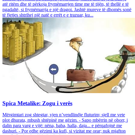
atë ritëm dhe të përkoja frymëmarrjen time me të tijën, të thellë e të
ngadaltë, si frymëmarrja e një dragoi. Jashtë mureve të dhomës sonë
të fjetjes shtrihej një natë e errët e e trazuar, ku...
Spica Metalike: Zogu i verës
Mërgimtari zog shtegtar, vjen n’vendlindje fluturim; sjell me vete
plot dhurata, mbush shtëpinë me gëzim. - Sapo mbërrin në oborr, i
dalin para varg e vijë: nëna, baba, halla, daja... e përqafojnë me
dashuri. - Por edhe gëzimi ka kufi, si vizitat me orar; nuk mjafton