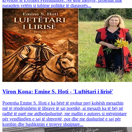
kryesore të Evropës Perëndimore. Në këtë mënyrë, protestat nuk
paraqiten vetëm si tubime politike të diasporës...
Viron Kona: Emine S. Hoti - 'Luftëtari i lirisë'
Poetesha Emine S. Hoti e ka bërë të njohur prej kohësh mesazhin
më të rëndësishëm të librave të saj poetikë, ai mesazh ka të bëj në
radhë të parë me atdhedashurinë, me mallin e autores si mërgimtare
për vendlindjen e saj të shtrenjtë, por dhe me dashurinë e saj për
kombin dhe bashkimin e trojeve shqiptare...