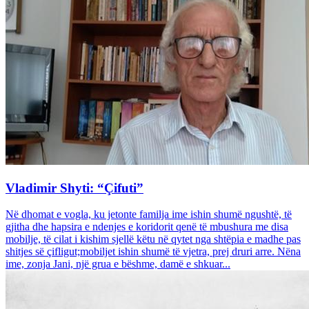
Vladimir Shyti: “Çifuti”
Në dhomat e vogla, ku jetonte familja ime ishin shumë ngushtë, të
gjitha dhe hapsira e ndenjes e koridorit qenë të mbushura me disa
mobilje, të cilat i kishim sjellë këtu në qytet nga shtëpia e madhe pas
shitjes së çifligut;mobiljet ishin shumë të vjetra, prej druri arre. Nëna
ime, zonja Jani, një grua e bëshme, damë e shkuar...