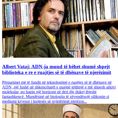
Albert Vataj: ADN-ja mund të bëhet shumë shpejt
biblioteka e re e ruajtjes së të dhënave të njerëzimit
Përparimet më të fundit në teknologjinë e ruajtjes së të dhënave në
ADN, një fushë që shkencëtarët e quajnë gjithnjë e më shpesh arkivi
molekular, po hapin një horizont që deri dje dukej thjesht
fantashkencë. Mundësinë që biologjia të zëvendësojë silikonin si
mediumi kryesor i kujtesës së qytetërimit njerëzor...