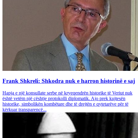
Frank Shkreli: Shkodra nuk e harron historinë e saj
Hapja e një konsullate serbe në kryeqendrën historike të Veriut nuk
është vetëm një çështje protokolli diplomatik. Ajo prek kujtesën
historike, simbolikën kombëtare dhe të drejtën e qytetarëve për të
kërkuar transparencë...