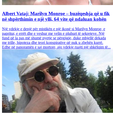
Albert Vataj: Marilyn Monroe – buzëqeshja që u fik
në shpërthimin e një ylli, 64 vite që ndaluan kohën
Një vdekje e denjë për mistikën e një ikonë si Marilyn Monroe, e
papritur, e errët dhe e veshur me velin e pluhurt të sekreteve. Një
fund që la pas më shumë pyetje se përgjigje, duke mbjellë dekada
me trille, hipoteza dhe teori konspirative që nuk u zbehën kurrë.
Edhe në panoramën e saj mortore, ajo vdekje ruajti një shkëlqim të...