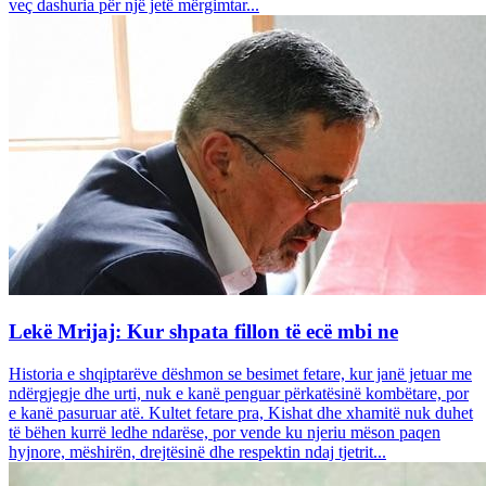
veç dashuria për një jetë mërgimtar...
Lekë Mrijaj: Kur shpata fillon të ecë mbi ne
Historia e shqiptarëve dëshmon se besimet fetare, kur janë jetuar me
ndërgjegje dhe urti, nuk e kanë penguar përkatësinë kombëtare, por
e kanë pasuruar atë. Kultet fetare pra, Kishat dhe xhamitë nuk duhet
të bëhen kurrë ledhe ndarëse, por vende ku njeriu mëson paqen
hyjnore, mëshirën, drejtësinë dhe respektin ndaj tjetrit...