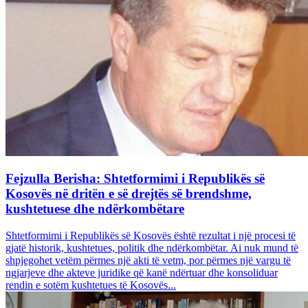
Fejzulla Berisha: Shtetformimi i Republikës së
Kosovës në dritën e së drejtës së brendshme,
kushtetuese dhe ndërkombëtare
Shtetformimi i Republikës së Kosovës është rezultat i një procesi të
gjatë historik, kushtetues, politik dhe ndërkombëtar. Ai nuk mund të
shpjegohet vetëm përmes një akti të vetm, por përmes një vargu të
ngjarjeve dhe akteve juridike që kanë ndërtuar dhe konsoliduar
rendin e sotëm kushtetues të Kosovës...