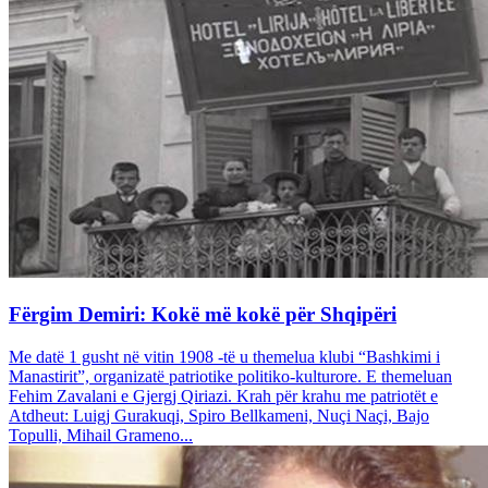
Fërgim Demiri: Kokë më kokë për Shqipëri
Me datë 1 gusht në vitin 1908 -të u themelua klubi “Bashkimi i
Manastirit”, organizatë patriotike politiko-kulturore. E themeluan
Fehim Zavalani e Gjergj Qiriazi. Krah për krahu me patriotët e
Atdheut: Luigj Gurakuqi, Spiro Bellkameni, Nuçi Naçi, Bajo
Topulli, Mihail Grameno...