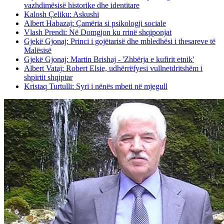
vazhdimësisë historike dhe identitare
Kalosh Çeliku: Askushi
Albert Habazaj: Çamëria si psikologji sociale
Vlash Prendi: Në Domgjon ku rrinë shqiponjat
Gjekë Gjonaj: Princi i gojëtarisë dhe mbledhësi i thesareve të
Malësisë
Gjekë Gjonaj: Martin Brishaj - 'Zhbërja e kufirit etnik'
Albert Vataj: Robert Elsie, udhërrëfyesi vullnetdritshëm i
shpirtit shqiptar
Kristaq Turtulli: Syri i nënës mbeti në mjegull