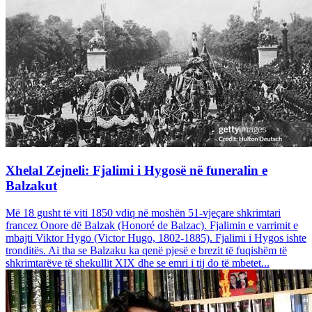
Xhelal Zejneli: Fjalimi i Hygosë në funeralin e
Balzakut
Më 18 gusht të viti 1850 vdiq në moshën 51-vjeçare shkrimtari
francez Onore dë Balzak (Honoré de Balzac). Fjalimin e varrimit e
mbajti Viktor Hygo (Victor Hugo, 1802-1885). Fjalimi i Hygos ishte
tronditës. Ai tha se Balzaku ka qenë pjesë e brezit të fuqishëm të
shkrimtarëve të shekullit XIX dhe se emri i tij do të mbetet...