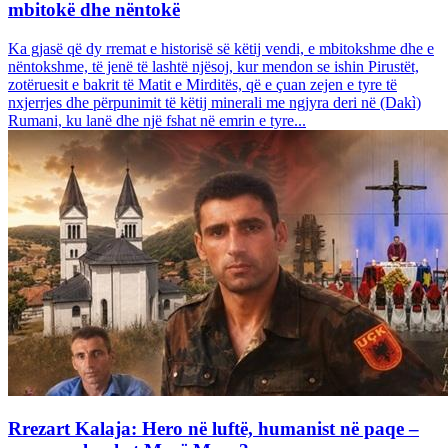
mbitokë dhe nëntokë
Ka gjasë që dy rremat e historisë së këtij vendi, e mbitokshme dhe e
nëntokshme, të jenë të lashtë njësoj, kur mendon se ishin Pirustët,
zotëruesit e bakrit të Matit e Mirditës, që e çuan zejen e tyre të
nxjerrjes dhe përpunimit të këtij minerali me ngjyra deri në (Dakì)
Rumani, ku lanë dhe një fshat në emrin e tyre...
Rrezart Kalaja: Hero në luftë, humanist në paqe –