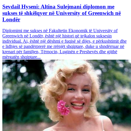
Sevdail Hyseni: Altina Sulejmani diplomon me
sukses të shkëlqyer në University of Greenwich në
Londër
Diplomimi me sukses në Fakultetin Ekonomik të University of
Greenwich në Londër, është një histori që tejkalon suksesin
individual. Ai, është një dëshmi e fuqisë së dijes, e përkushtimit dhe
e lidhjes së pandërprerë me rrënjët shqiptare, duke u shndërruar në
krenari për familjen, Tërnocin, Luginën e Preshevës dhe gjithë
mërgatën shqiptare...