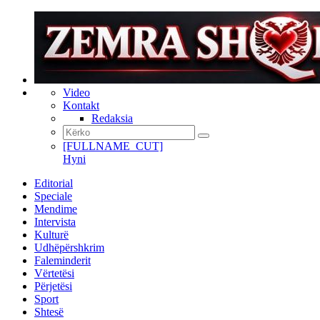
Video
Kontakt
Redaksia
[FULLNAME_CUT]
Hyni
Editorial
Speciale
Mendime
Intervista
Kulturë
Udhëpërshkrim
Faleminderit
Vërtetësi
Përjetësi
Sport
Shtesë