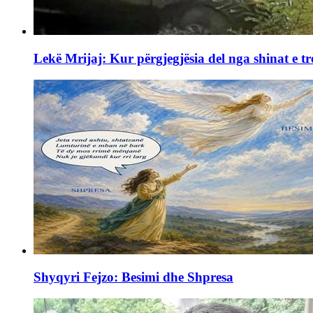
Lekë Mrijaj: Kur përgjegjësia del nga shinat e tr
Shyqyri Fejzo: Besimi dhe Shpresa