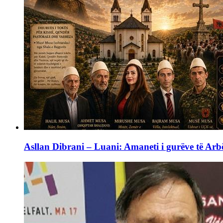
Asllan Dibrani – Luani: Amaneti i gurëve të Arbë