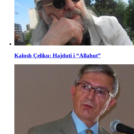
Kalosh Çeliku: Hajduti i “Allahut”