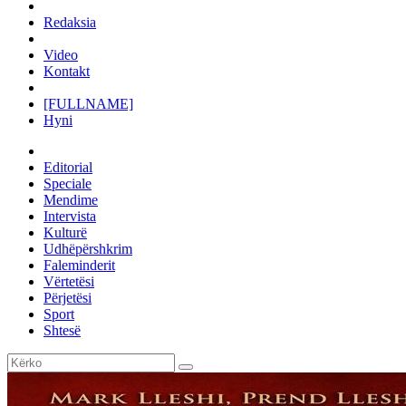
Redaksia
Video
Kontakt
[FULLNAME]
Hyni
Editorial
Speciale
Mendime
Intervista
Kulturë
Udhëpërshkrim
Faleminderit
Vërtetësi
Përjetësi
Sport
Shtesë