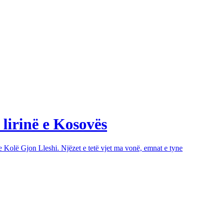
 lirinë e Kosovës
e Kolë Gjon Lleshi. Njëzet e tetë vjet ma vonë, emnat e tyne