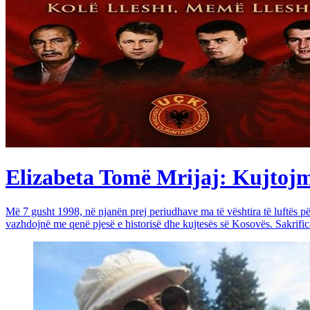
Elizabeta Tomë Mrijaj: Kujtojmë 
Më 7 gusht 1998, në njanën prej periudhave ma të vështira të luftës 
vazhdojnë me qenë pjesë e historisë dhe kujtesës së Kosovës. Sakrific