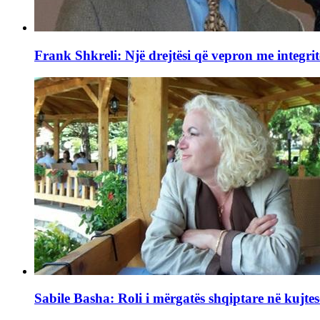
Frank Shkreli: Një drejtësi që vepron me integrit
Sabile Basha: Roli i mërgatës shqiptare në kujtes