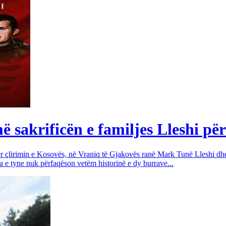
sakrificën e familjes Lleshi për
për çlirimin e Kosovës, në Vraniq të Gjakovës ranë Mark Tunë Lleshi dh
a e tyne nuk përfaqëson vetëm historinë e dy burrave...