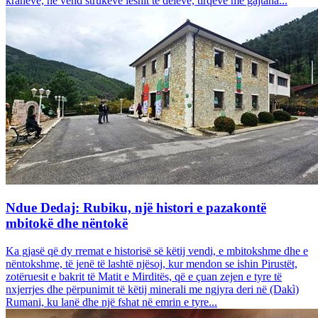
krahëve, në vend strukeve leshit të deleve, tirqëve me gajtana...
Ndue Dedaj: Rubiku, një histori e pazakontë
mbitokë dhe nëntokë
Ka gjasë që dy rremat e historisë së këtij vendi, e mbitokshme dhe e
nëntokshme, të jenë të lashtë njësoj, kur mendon se ishin Pirustët,
zotëruesit e bakrit të Matit e Mirditës, që e çuan zejen e tyre të
nxjerrjes dhe përpunimit të këtij minerali me ngjyra deri në (Dakì)
Rumani, ku lanë dhe një fshat në emrin e tyre...