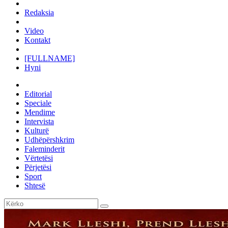
Redaksia
Video
Kontakt
[FULLNAME]
Hyni
Editorial
Speciale
Mendime
Intervista
Kulturë
Udhëpërshkrim
Faleminderit
Vërtetësi
Përjetësi
Sport
Shtesë