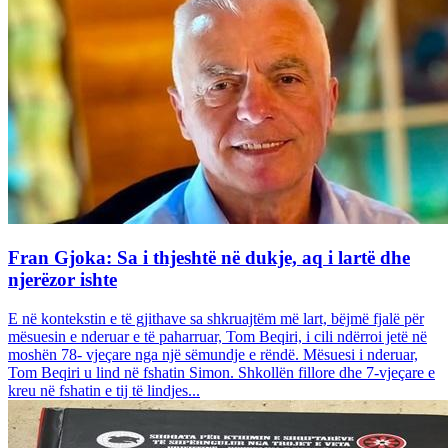
Fran Gjoka: Sa i thjeshtë në dukje, aq i lartë dhe
njerëzor ishte
E në kontekstin e të gjithave sa shkruajtëm më lart, bëjmë fjalë për
mësuesin e nderuar e të paharruar, Tom Beqiri, i cili ndërroi jetë në
moshën 78- vjeçare nga një sëmundje e rëndë. Mësuesi i nderuar,
Tom Beqiri u lind në fshatin Simon. Shkollën fillore dhe 7-vjeçare e
kreu në fshatin e tij të lindjes...