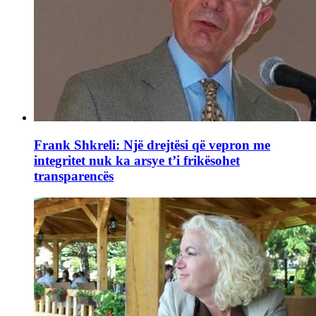
Frank Shkreli: Një drejtësi që vepron me
integritet nuk ka arsye t’i frikësohet
transparencës