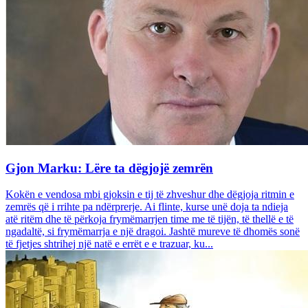
Gjon Marku: Lëre ta dëgjojë zemrën
Kokën e vendosa mbi gjoksin e tij të zhveshur dhe dëgjoja ritmin e
zemrës që i rrihte pa ndërprerje. Ai flinte, kurse unë doja ta ndieja
atë ritëm dhe të përkoja frymëmarrjen time me të tijën, të thellë e të
ngadaltë, si frymëmarrja e një dragoi. Jashtë mureve të dhomës sonë
të fjetjes shtrihej një natë e errët e e trazuar, ku...