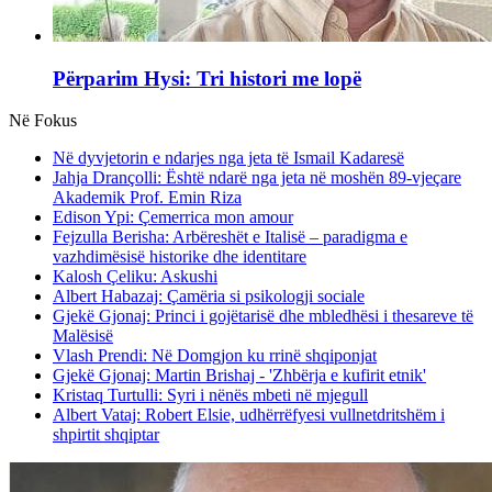
Përparim Hysi: Tri histori me lopë
Në Fokus
Në dyvjetorin e ndarjes nga jeta të Ismail Kadaresë
Jahja Drançolli: Është ndarë nga jeta në moshën 89-vjeçare
Akademik Prof. Emin Riza
Edison Ypi: Çemerrica mon amour
Fejzulla Berisha: Arbëreshët e Italisë – paradigma e
vazhdimësisë historike dhe identitare
Kalosh Çeliku: Askushi
Albert Habazaj: Çamëria si psikologji sociale
Gjekë Gjonaj: Princi i gojëtarisë dhe mbledhësi i thesareve të
Malësisë
Vlash Prendi: Në Domgjon ku rrinë shqiponjat
Gjekë Gjonaj: Martin Brishaj - 'Zhbërja e kufirit etnik'
Kristaq Turtulli: Syri i nënës mbeti në mjegull
Albert Vataj: Robert Elsie, udhërrëfyesi vullnetdritshëm i
shpirtit shqiptar