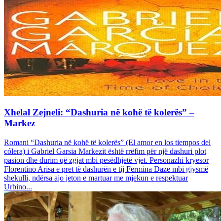
Xhelal Zejneli: “Dashuria në kohë të kolerës” –
Markez
Romani “Dashuria në kohë të kolerës” (El amor en los tiempos del
cólera) i Gabriel Garsia Markezit është rrëfim për një dashuri plot
pasion dhe durim që zgjat mbi pesëdhjetë vjet. Personazhi kryesor
Florentino Arisa e pret të dashurën e tij Fermina Daze mbi gjysmë
shekulli, ndërsa ajo jeton e martuar me mjekun e respektuar
Urbino...