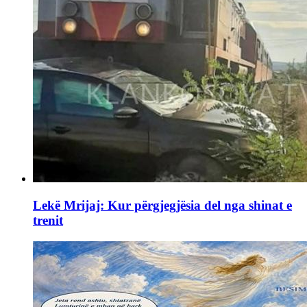
Lekë Mrijaj: Kur përgjegjësia del nga shinat e
trenit