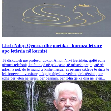
Llesh Ndoj: Qenësia dhe poetika - korniza letrare
apo letërsia në kornizë
Të diskutosh me profesor doktor Anton Nikë Berishën, qoftë edhe
përmes telefonit, ke fatin që në pak çaste, të mësosh prej tij atë që
ndoshta nuk do të mund ta kishe mësuar as përmes cikleve të gjata të
leksioneve universitare, e kjo jo thjesht e vetëm për letërsinë, por
edhe për jetën në tërësi, për besimin, për rolin që ka dija në jetën...