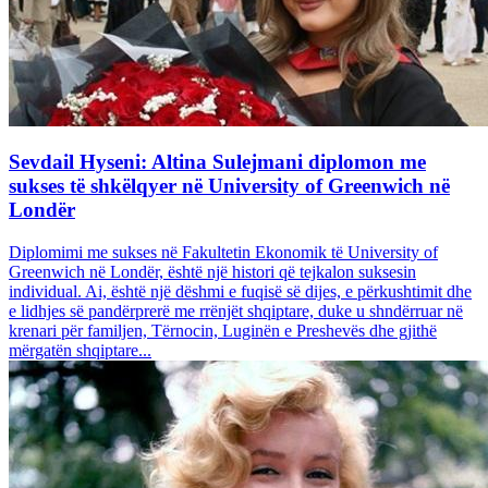
Sevdail Hyseni: Altina Sulejmani diplomon me
sukses të shkëlqyer në University of Greenwich në
Londër
Diplomimi me sukses në Fakultetin Ekonomik të University of
Greenwich në Londër, është një histori që tejkalon suksesin
individual. Ai, është një dëshmi e fuqisë së dijes, e përkushtimit dhe
e lidhjes së pandërprerë me rrënjët shqiptare, duke u shndërruar në
krenari për familjen, Tërnocin, Luginën e Preshevës dhe gjithë
mërgatën shqiptare...