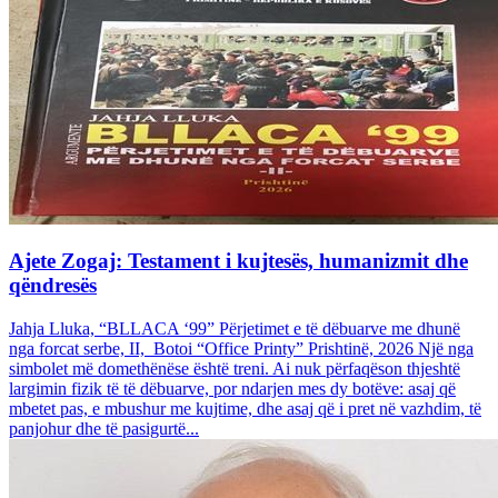
Ajete Zogaj: Testament i kujtesës, humanizmit dhe
qëndresës
Jahja Lluka, “BLLACA ‘99” Përjetimet e të dëbuarve me dhunë
nga forcat serbe, II, Botoi “Office Printy” Prishtinë, 2026 Një nga
simbolet më domethënëse është treni. Ai nuk përfaqëson thjeshtë
largimin fizik të të dëbuarve, por ndarjen mes dy botëve: asaj që
mbetet pas, e mbushur me kujtime, dhe asaj që i pret në vazhdim, të
panjohur dhe të pasigurtë...