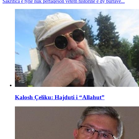
Sakrifica e tyne nuk përfaqëson vetëm historinë e dy burrave...
Kalosh Çeliku: Hajduti i “Allahut”