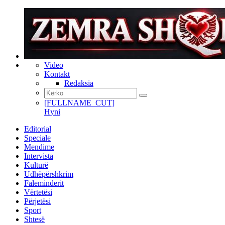
Video
Kontakt
Redaksia
[FULLNAME_CUT]
Hyni
Editorial
Speciale
Mendime
Intervista
Kulturë
Udhëpërshkrim
Faleminderit
Vërtetësi
Përjetësi
Sport
Shtesë