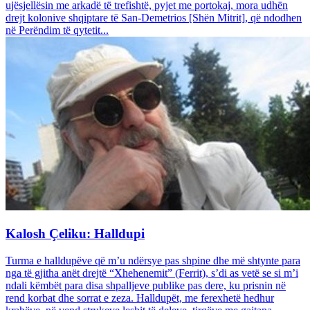
ujësjellësin me arkadë të trefishtë, pyjet me portokaj, mora udhën
drejt kolonive shqiptare të San-Demetrios [Shën Mitrit], që ndodhen
në Perëndim të qytetit...
Kalosh Çeliku: Halldupi
Turma e halldupëve që m’u ndërsye pas shpine dhe më shtynte para
nga të gjitha anët drejtë “Xhehenemit” (Ferrit), s’di as vetë se si m’i
ndali këmbët para disa shpalljeve publike pas dere, ku prisnin në
rend korbat dhe sorrat e zeza. Halldupët, me ferexhetë hedhur