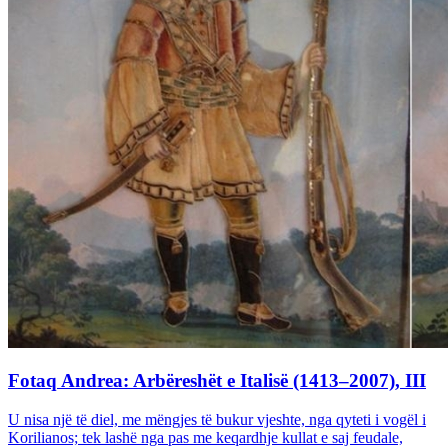
Fotaq Andrea: Arbëreshët e Italisë (1413–2007), III
U nisa një të diel, me mëngjes të bukur vjeshte, nga qyteti i vogël i
Korilianos; tek lashë nga pas me keqardhje kullat e saj feudale,