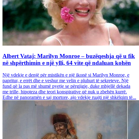
Albert Vataj: Marilyn Monroe – buzëqeshja që u fik
në shpërthimin e një ylli, 64 vite që ndaluan kohën
Një vdekje e denjë për mistikën e një ikonë si Marilyn Monroe, e
papritur, e errët dhe e veshur me velin e pluhurt të sekreteve. Një
fund që la pas më shumë pyetje se përgjigje, duke mbjellë dekada
me trille, hipoteza dhe teori konspirative që nuk u zbehën kurrë.
Edhe në panoramën e saj mortore, ajo vdekje ruajti një shkëlqim të...