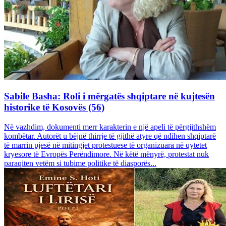
Sabile Basha: Roli i mërgatës shqiptare në kujtesën
historike të Kosovës (56)
Në vazhdim, dokumenti merr karakterin e një apeli të përgjithshëm
kombëtar. Autorët u bëjnë thirrje të gjithë atyre që ndihen shqiptarë
të marrin pjesë në mitingjet protestuese të organizuara në qytetet
kryesore të Evropës Perëndimore. Në këtë mënyrë, protestat nuk
paraqiten vetëm si tubime politike të diasporës...