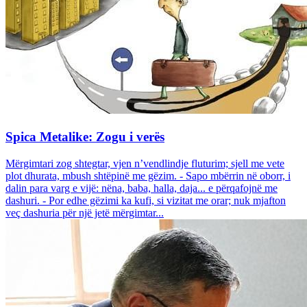
Spica Metalike: Zogu i verës
Mërgimtari zog shtegtar, vjen n’vendlindje fluturim; sjell me vete
plot dhurata, mbush shtëpinë me gëzim. - Sapo mbërrin në oborr, i
dalin para varg e vijë: nëna, baba, halla, daja... e përqafojnë me
dashuri. - Por edhe gëzimi ka kufi, si vizitat me orar; nuk mjafton
veç dashuria për një jetë mërgimtar...