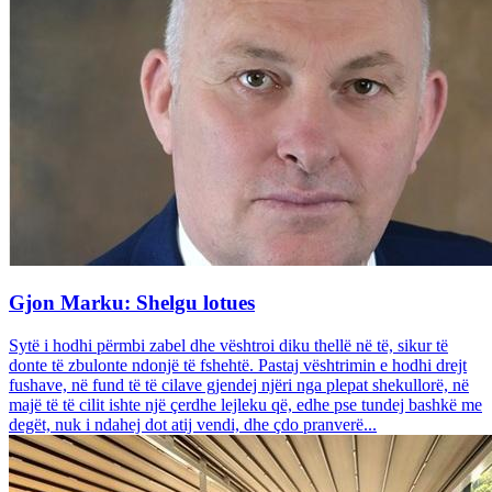
Gjon Marku: Shelgu lotues
Sytë i hodhi përmbi zabel dhe vështroi diku thellë në të, sikur të
donte të zbulonte ndonjë të fshehtë. Pastaj vështrimin e hodhi drejt
fushave, në fund të të cilave gjendej njëri nga plepat shekullorë, në
majë të të cilit ishte një çerdhe lejleku që, edhe pse tundej bashkë me
degët, nuk i ndahej dot atij vendi, dhe çdo pranverë...