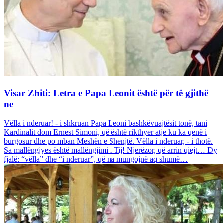
Visar Zhiti: Letra e Papa Leonit është për të gjithë
ne
Vëlla i nderuar! - i shkruan Papa Leoni bashkëvuajtësit tonë, tani
Kardinalit dom Ernest Simoni, që është rikthyer atje ku ka qenë i
burgosur dhe po mban Meshën e Shenjtë. Vëlla i nderuar, - i thotë.
Sa mallëngjyes është mallëngjimi i Tij! Njerëzor, që arrin qiejt… Dy
fjalë: “vëlla” dhe “i nderuar”, që na mungojnë aq shumë…