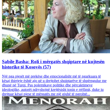
Sabile Basha: Roli i mërgatës shqiptare në kujtesën
historike të Kosovës (57)
Një nga pjesët më prekëse dhe emocionalisht më të ngarkuara të
kësaj thirrjeje është ajo që u drejtohet shqiptarëve të shpërngulur me
dhunë në Turqi. Pas polemikave politike dhe përcaktimeve
ideologjike, autorët ndryshojnë krejtësisht tonin e rrëfimit, duke iu
drejtuar kësaj pjese të mërgatës me një gjuhë të ngrohtë...