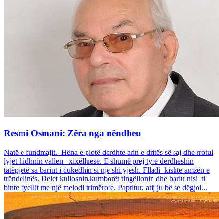
Resmi Osmani: Zëra nga nëndheu
Natë e fundmajit. Hëna e plotë derdhte arin e dritës së saj dhe rrotul
lyjet hidhnin vallen xixëlluese. E shumë prej tyre derdheshin
tatëpjetë sa bariut i dukedhin si një shi yjesh. Flladi kishte amzën e
trëndelinës. Delet kullosnin,kumborët tingëllonin dhe bariu nisi ti
binte fyellit me një melodi trimërore. Papritur, atij ju bë se dëgjoi...