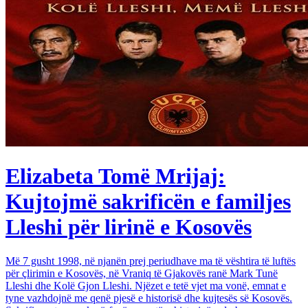
Elizabeta Tomë Mrijaj:
Kujtojmë sakrificën e familjes
Lleshi për lirinë e Kosovës
Më 7 gusht 1998, në njanën prej periudhave ma të vështira të luftës
për çlirimin e Kosovës, në Vraniq të Gjakovës ranë Mark Tunë
Lleshi dhe Kolë Gjon Lleshi. Njëzet e tetë vjet ma vonë, emnat e
tyne vazhdojnë me qenë pjesë e historisë dhe kujtesës së Kosovës.