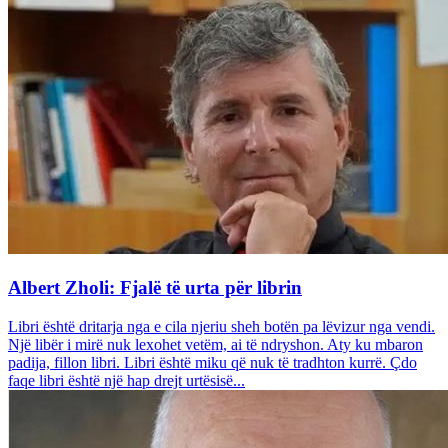
Albert Zholi: Fjalë të urta për librin
Libri është dritarja nga e cila njeriu sheh botën pa lëvizur nga vendi.
Një libër i mirë nuk lexohet vetëm, ai të ndryshon. Aty ku mbaron
padija, fillon libri. Libri është miku që nuk të tradhton kurrë. Çdo
faqe libri është një hap drejt urtësisë...