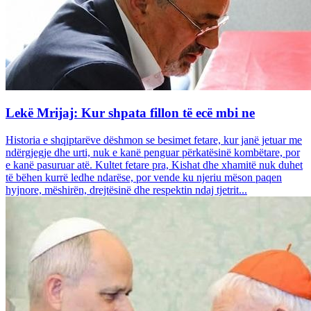
Lekë Mrijaj: Kur shpata fillon të ecë mbi ne
Historia e shqiptarëve dëshmon se besimet fetare, kur janë jetuar me
ndërgjegje dhe urti, nuk e kanë penguar përkatësinë kombëtare, por
e kanë pasuruar atë. Kultet fetare pra, Kishat dhe xhamitë nuk duhet
të bëhen kurrë ledhe ndarëse, por vende ku njeriu mëson paqen
hyjnore, mëshirën, drejtësinë dhe respektin ndaj tjetrit...