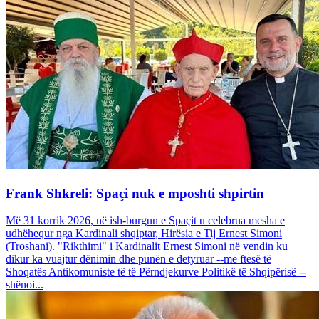
Frank Shkreli: Spaçi nuk e mposhti shpirtin
Më 31 korrik 2026, në ish-burgun e Spaçit u celebrua mesha e
udhëhequr nga Kardinali shqiptar, Hirësia e Tij Ernest Simoni
(Troshani). "Rikthimi" i Kardinalit Ernest Simoni në vendin ku
dikur ka vuajtur dënimin dhe punën e detyruar --me ftesë të
Shoqatës Antikomuniste të të Përndjekurve Politikë të Shqipërisë --
shënoi...