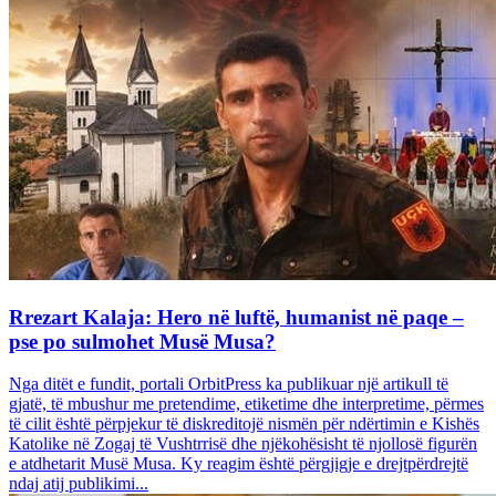
Rrezart Kalaja: Hero në luftë, humanist në paqe –
pse po sulmohet Musë Musa?
Nga ditët e fundit, portali OrbitPress ka publikuar një artikull të
gjatë, të mbushur me pretendime, etiketime dhe interpretime, përmes
të cilit është përpjekur të diskreditojë nismën për ndërtimin e Kishës
Katolike në Zogaj të Vushtrrisë dhe njëkohësisht të njollosë figurën
e atdhetarit Musë Musa. Ky reagim është përgjigje e drejtpërdrejtë
ndaj atij publikimi...