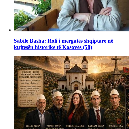
Sabile Basha: Roli i mërgatës shqiptare në
kujtesën historike të Kosovës (58)