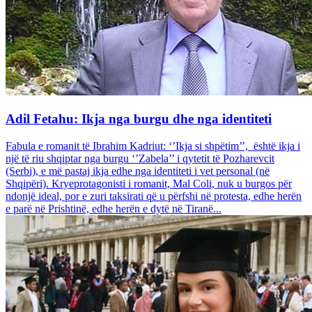
Adil Fetahu: Ikja nga burgu dhe nga identiteti
Fabula e romanit të Ibrahim Kadriut: ‘’Ikja si shpëtim’’, është ikja i
një të riu shqiptar nga burgu ‘’Zabela’’ i qytetit të Pozharevcit
(Serbi), e më pastaj ikja edhe nga identiteti i vet personal (në
Shqipëri). Kryeprotagonisti i romanit, Mal Coli, nuk u burgos për
ndonjë ideal, por e zuri taksirati që u përfshi në protesta, edhe herën
e parë në Prishtinë, edhe herën e dytë në Tiranë...