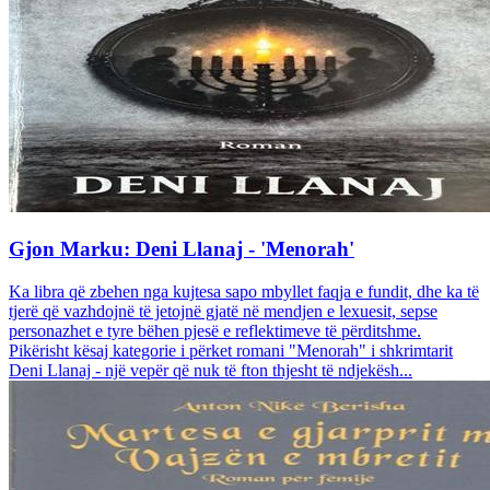
Gjon Marku: Deni Llanaj - 'Menorah'
Ka libra që zbehen nga kujtesa sapo mbyllet faqja e fundit, dhe ka të
tjerë që vazhdojnë të jetojnë gjatë në mendjen e lexuesit, sepse
personazhet e tyre bëhen pjesë e reflektimeve të përditshme.
Pikërisht kësaj kategorie i përket romani "Menorah" i shkrimtarit
Deni Llanaj - një vepër që nuk të fton thjesht të ndjekësh...